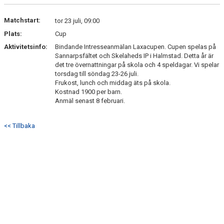
BILDGALLERI
Matchstart:
tor 23 juli, 09:00
KONTAKT
Plats:
Cup
Aktivitetsinfo:
Bindande Intresseanmälan Laxacupen. Cupen spelas på
Sannarpsfältet och Skelaheds IP i Halmstad. Detta år är
det tre övernattningar på skola och 4 speldagar. Vi spelar
torsdag till söndag 23-26 juli.
Frukost, lunch och middag äts på skola.
Kostnad 1900 per barn.
Anmäl senast 8 februari.
<< Tillbaka