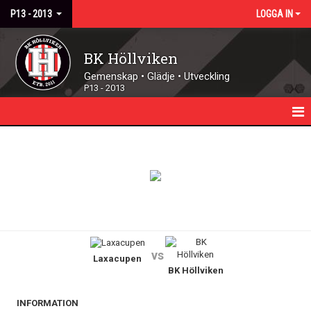
P13 - 2013
LOGGA IN
BK Höllviken
Gemenskap • Glädje • Utveckling
P13 - 2013
HEM
NYHETER
KALENDER
TRUPPEN
vs
Laxacupen
MATCHER
BK Höllviken
DOKUMENT
INFORMATION