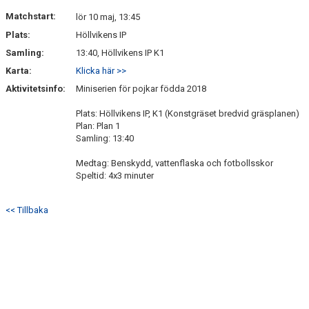
BILDGALLERI
Matchstart:
lör 10 maj, 13:45
Plats:
Höllvikens IP
KONTAKT
Samling:
13:40, Höllvikens IP K1
Karta:
Klicka här >>
Aktivitetsinfo:
Miniserien för pojkar födda 2018
Plats: Höllvikens IP, K1 (Konstgräset bredvid gräsplanen)
Plan: Plan 1
Samling: 13:40
Medtag: Benskydd, vattenflaska och fotbollsskor
Speltid: 4x3 minuter
<< Tillbaka