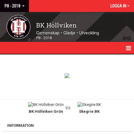
P8 - 2018
LOGGA IN
BK Höllviken
Gemenskap • Glädje • Utveckling
P8 - 2018
HEM
NYHETER
KALENDER
TRUPPEN
vs
BK Höllviken Grön
Skegrie BK
MATCHER
DOKUMENT
INFORMATION