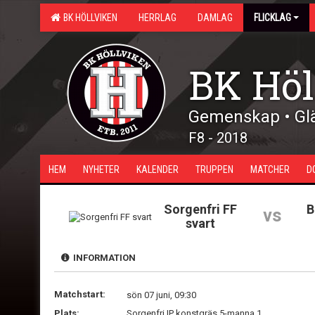
BK HÖLLVIKEN
HERRLAG
DAMLAG
FLICKLAG
BK Höl
Gemenskap • Glä
F8 - 2018
HEM
NYHETER
KALENDER
TRUPPEN
MATCHER
D
Sorgenfri FF
B
vs
svart
INFORMATION
Matchstart:
sön 07 juni, 09:30
Plats:
Sorgenfri IP konstgräs 5-manna 1