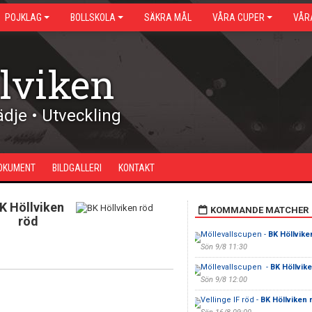
POJKLAG
BOLLSKOLA
SÄKRA MÅL
VÅRA CUPER
VÅR
lviken
dje • Utveckling
OKUMENT
BILDGALLERI
KONTAKT
K Höllviken
KOMMANDE MATCHER
röd
Möllevallscupen -
BK Höllvike
Sön 9/8 11:30
Möllevallscupen -
BK Höllvike
Sön 9/8 12:00
Vellinge IF röd -
BK Höllviken 