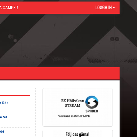
A CAMPER
LOGGA IN
n Röd
n Vit
röd