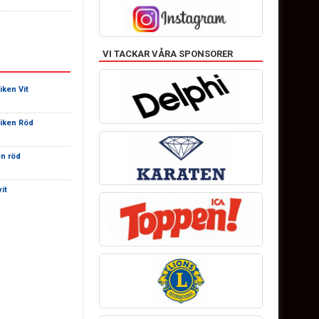
VI TACKAR VÅRA SPONSORER
iken Vit
viken Röd
en röd
it