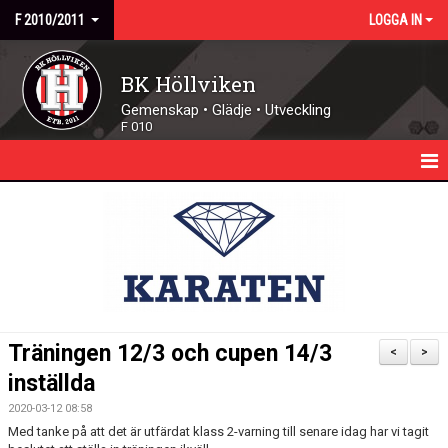
F 2010/2011
LOGGA IN
BK Höllviken
Gemenskap • Glädje • Utveckling
F 010
HEM
NYHETER
KALENDER
TRUPPEN
Träningen 12/3 och cupen 14/3
<
>
MATCHER
inställda
2020-03-12 08:58
DOKUMENT
Med tanke på att det är utfärdat klass 2-varning till senare idag har vi tagit