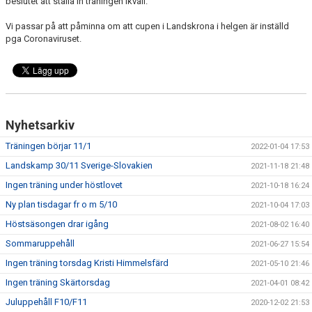
beslutet att ställa in träningen ikväll.
BILDGALLERI
Vi passar på att påminna om att cupen i Landskrona i helgen är inställd
KONTAKT
pga Coronaviruset.
Nyhetsarkiv
Träningen börjar 11/1
2022-01-04 17:53
Landskamp 30/11 Sverige-Slovakien
2021-11-18 21:48
Ingen träning under höstlovet
2021-10-18 16:24
Ny plan tisdagar fr o m 5/10
2021-10-04 17:03
Höstsäsongen drar igång
2021-08-02 16:40
Sommaruppehåll
2021-06-27 15:54
Ingen träning torsdag Kristi Himmelsfärd
2021-05-10 21:46
Ingen träning Skärtorsdag
2021-04-01 08:42
Juluppehåll F10/F11
2020-12-02 21:53