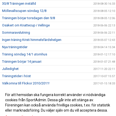
30/8 Träningen inställd
2018-08-30 16:33
Möllevallscupen söndag 12/8
2018-08-05 12:10
Träningen börjar torsdagen den 9/8
2018-08-05 12:06
Osäkert om Knattecup i Vellinge
2018-06-06 22:13
Sommaravslutning
2018-06-06 22:11
Ingen träning Kristi himmelsfärdshelgen
2018-05-07 12:43
Nya träningstider
2018-04-14 15:34
Träning söndag 14/1 utomhus
2018-01-12 17:10
Träningen börjar 14 januari
2018-01-07 21:48
Julledighet
2017-11-20 22:11
Träningstider i höst
2017-10-07 15:57
Välkomna till Flickor 2010/2011!
2017-01-15 18:33
Välkomna alla flickor födda 2010 och 2011!
2016-11-14 15:21
För att hemsidan ska fungera korrekt använder vi nödvändiga
Nu startar vi snart en egen grupp för alla flickor födda 2010
cookies från SportAdmin. Dessa går inte att stänga av.
2016-11-10 11:29
och 2011!
Föreningen kan också använda frivilliga cookies, t.ex. för statistik
eller marknadsföring. Du väljer själv om du vill acceptera dessa.