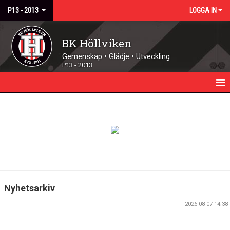
P13 - 2013
LOGGA IN
BK Höllviken
Gemenskap • Glädje • Utveckling
P13 - 2013
HEM
NYHETER
KALENDER
TRUPPEN
Nyhetsarkiv
MATCHER
2026-08-07 14:38
DOKUMENT