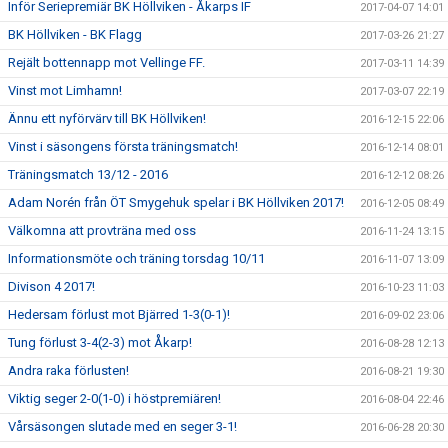
Inför Seriepremiär BK Höllviken - Åkarps IF
2017-04-07 14:01
BK Höllviken - BK Flagg
2017-03-26 21:27
Rejält bottennapp mot Vellinge FF.
2017-03-11 14:39
Vinst mot Limhamn!
2017-03-07 22:19
Ännu ett nyförvärv till BK Höllviken!
2016-12-15 22:06
Vinst i säsongens första träningsmatch!
2016-12-14 08:01
Träningsmatch 13/12 - 2016
2016-12-12 08:26
Adam Norén från ÖT Smygehuk spelar i BK Höllviken 2017!
2016-12-05 08:49
Välkomna att provträna med oss
2016-11-24 13:15
Informationsmöte och träning torsdag 10/11
2016-11-07 13:09
Divison 4 2017!
2016-10-23 11:03
Hedersam förlust mot Bjärred 1-3(0-1)!
2016-09-02 23:06
Tung förlust 3-4(2-3) mot Åkarp!
2016-08-28 12:13
Andra raka förlusten!
2016-08-21 19:30
Viktig seger 2-0(1-0) i höstpremiären!
2016-08-04 22:46
Vårsäsongen slutade med en seger 3-1!
2016-06-28 20:30