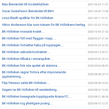
Max återvänder till moderklubben
2021-04-23 11:07
Oscar Gustafsson återvänder till BKH
2021-04-05 13:38
Linus Bladh spelklar för BK Höllviken
2021-03-11 21:51
Viktor Andersson klar som tränare för BK Höllvikens herrlag
2021-02-22 19:55
BK Höllviken missade kvalet.....
2020-10-04 21:50
BK Höllviken föll med flaggan i topp.....
2020-09-27 21:54
BK Höllviken fortsätter haka på topplagen.....
2020-09-23 22:26
BK Höllviken säkrade kontraktet.....
2020-09-13 20:57
BK Höllviken tillbaka i vinnarspåret.....
2020-09-05 23:10
BK Höllviken fick inte spelet att stämma.....
2020-09-04 08:09
BK Höllviken vägrar förlora efter imponerande
2020-08-28 23:19
upphämtning.....
Filip Persson valde BK Höllviken.....
2020-08-28 23:06
Segern tar BK Höllviken till serieledning.....
2020-08-22 15:00
BK Höllviken besegrade topptippade Ariana FC.....
2020-08-21 08:58
BK Höllviken tog ytterligare poäng....
2020-08-10 12:37