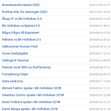
Assisterande tränare 2020
2019-12-03 21:57
Robban klar för säsongen 2020
2019-12-01 10:52
Åkarp IF vs BK Höllviken 3-0
2018-05-05 15:43
BK Höllviken vs Bjärred 3-0
2018-05-01 08:21
Några frågor till Kaptenen!
2018-04-25 07:03
Pellister vs BK Höllviken 0-5
2018-04-22 09:22
Välkommen Romeo Fitch
2018-04-18 16:13
Sören Derbyhjälte!
2018-04-17 14:16
Vellinge IF hemma!
2018-04-16 08:35
Premiär vinst! BKH vs Staffanstorp
2018-04-08 21:01
Fortsättning följer!
2018-04-06 09:19
Sista veckorna.
2018-03-11 13:02
Ahmed Fakhro spelar i BK Höllviken 2018!
2018-03-01 11:21
Valentino Durmo spelar i BK Höllviken 2018!
2018-02-25 22:08
Kevin Fridlund spelar i BK Höllviken 2018!
2018-02-25 21:57
David Abaya spelar i BK Höllviken 2018
2018-02-25 21:29