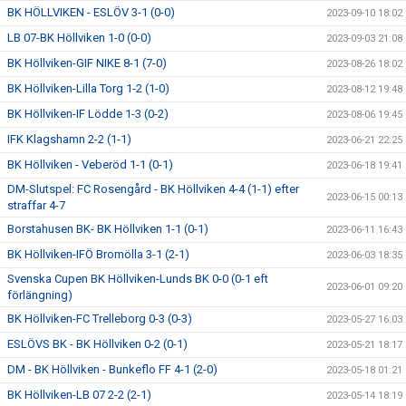
BK HÖLLVIKEN - ESLÖV 3-1 (0-0)
2023-09-10 18:02
LB 07-BK Höllviken 1-0 (0-0)
2023-09-03 21:08
BK Höllviken-GIF NIKE 8-1 (7-0)
2023-08-26 18:02
BK Höllviken-Lilla Torg 1-2 (1-0)
2023-08-12 19:48
BK Höllviken-IF Lödde 1-3 (0-2)
2023-08-06 19:45
IFK Klagshamn 2-2 (1-1)
2023-06-21 22:25
BK Höllviken - Veberöd 1-1 (0-1)
2023-06-18 19:41
DM-Slutspel: FC Rosengård - BK Höllviken 4-4 (1-1) efter
2023-06-15 00:13
straffar 4-7
Borstahusen BK- BK Höllviken 1-1 (0-1)
2023-06-11 16:43
BK Höllviken-IFÖ Bromölla 3-1 (2-1)
2023-06-03 18:35
Svenska Cupen BK Höllviken-Lunds BK 0-0 (0-1 eft
2023-06-01 09:20
förlängning)
BK Höllviken-FC Trelleborg 0-3 (0-3)
2023-05-27 16:03
ESLÖVS BK - BK Höllviken 0-2 (0-1)
2023-05-21 18:17
DM - BK Höllviken - Bunkeflo FF 4-1 (2-0)
2023-05-18 01:21
BK Höllviken-LB 07 2-2 (2-1)
2023-05-14 18:19