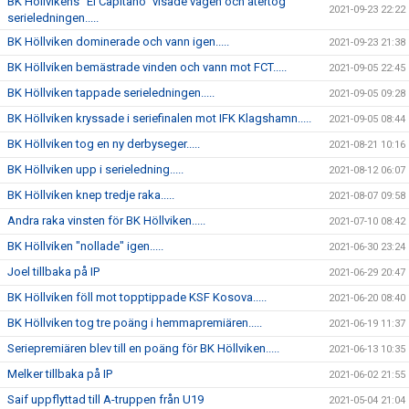
BK Höllvikens "El Capitano" visade vägen och återtog
2021-09-23 22:22
serieledningen.....
BK Höllviken dominerade och vann igen.....
2021-09-23 21:38
BK Höllviken bemästrade vinden och vann mot FCT.....
2021-09-05 22:45
BK Höllviken tappade serieledningen.....
2021-09-05 09:28
BK Höllviken kryssade i seriefinalen mot IFK Klagshamn.....
2021-09-05 08:44
BK Höllviken tog en ny derbyseger.....
2021-08-21 10:16
BK Höllviken upp i serieledning.....
2021-08-12 06:07
BK Höllviken knep tredje raka.....
2021-08-07 09:58
Andra raka vinsten för BK Höllviken.....
2021-07-10 08:42
BK Höllviken "nollade" igen.....
2021-06-30 23:24
Joel tillbaka på IP
2021-06-29 20:47
BK Höllviken föll mot topptippade KSF Kosova.....
2021-06-20 08:40
BK Höllviken tog tre poäng i hemmapremiären.....
2021-06-19 11:37
Seriepremiären blev till en poäng för BK Höllviken.....
2021-06-13 10:35
Melker tillbaka på IP
2021-06-02 21:55
Saif uppflyttad till A-truppen från U19
2021-05-04 21:04