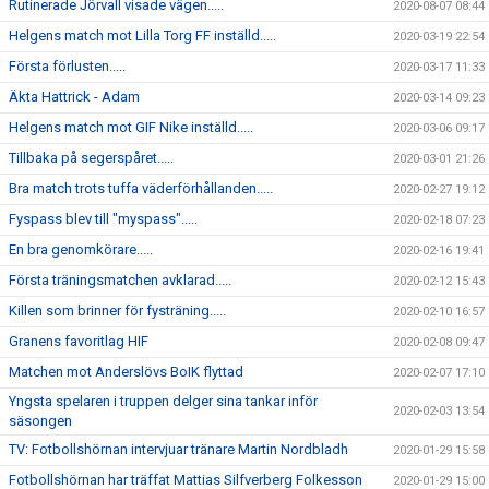
Rutinerade Jörvall visade vägen.....
2020-08-07 08:44
Helgens match mot Lilla Torg FF inställd.....
2020-03-19 22:54
Första förlusten.....
2020-03-17 11:33
Äkta Hattrick - Adam
2020-03-14 09:23
Helgens match mot GIF Nike inställd.....
2020-03-06 09:17
Tillbaka på segerspåret.....
2020-03-01 21:26
Bra match trots tuffa väderförhållanden.....
2020-02-27 19:12
Fyspass blev till "myspass".....
2020-02-18 07:23
En bra genomkörare.....
2020-02-16 19:41
Första träningsmatchen avklarad.....
2020-02-12 15:43
Killen som brinner för fysträning.....
2020-02-10 16:57
Granens favoritlag HIF
2020-02-08 09:47
Matchen mot Anderslövs BoIK flyttad
2020-02-07 17:10
Yngsta spelaren i truppen delger sina tankar inför
2020-02-03 13:54
säsongen
TV: Fotbollshörnan intervjuar tränare Martin Nordbladh
2020-01-29 15:58
Fotbollshörnan har träffat Mattias Silfverberg Folkesson
2020-01-29 15:00