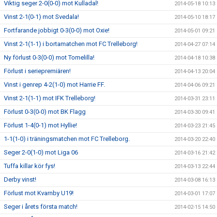
Viktig seger 2-0(0-0) mot Kulladal!
2014-05-18 10:13
Vinst 2-1(0-1) mot Svedala!
2014-05-10 18:17
Fortfarande jobbigt 0-3(0-0) mot Oxie!
2014-05-01 09:21
Vinst 2-1(1-1) i bortamatchen mot FC Trelleborg!
2014-04-27 07:14
Ny förlust 0-3(0-0) mot Tomelilla!
2014-04-18 10:38
Förlust i seriepremiären!
2014-04-13 20:04
Vinst i genrep 4-2(1-0) mot Harrie FF.
2014-04-06 09:21
Vinst 2-1(1-1) mot IFK Trelleborg!
2014-03-31 23:11
Förlust 0-3(0-0) mot BK Flagg
2014-03-30 09:41
Förlust 1-4(0-1) mot Hyllie!
2014-03-23 21:45
1-1(1-0) i träningsmatchen mot FC Trelleborg.
2014-03-20 22:40
Seger 2-0(1-0) mot Liga 06
2014-03-16 21:42
Tuffa killar kör fys!
2014-03-13 22:44
Derby vinst!
2014-03-08 16:13
Förlust mot Kvarnby U19!
2014-03-01 17:07
Seger i årets första match!
2014-02-15 14:50