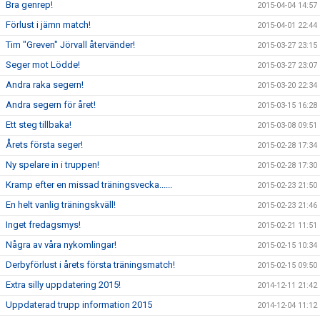
Bra genrep!
2015-04-04 14:57
Förlust i jämn match!
2015-04-01 22:44
Tim "Greven" Jörvall återvänder!
2015-03-27 23:15
Seger mot Lödde!
2015-03-27 23:07
Andra raka segern!
2015-03-20 22:34
Andra segern för året!
2015-03-15 16:28
Ett steg tillbaka!
2015-03-08 09:51
Årets första seger!
2015-02-28 17:34
Ny spelare in i truppen!
2015-02-28 17:30
Kramp efter en missad träningsvecka......
2015-02-23 21:50
En helt vanlig träningskväll!
2015-02-23 21:46
Inget fredagsmys!
2015-02-21 11:51
Några av våra nykomlingar!
2015-02-15 10:34
Derbyförlust i årets första träningsmatch!
2015-02-15 09:50
Extra silly uppdatering 2015!
2014-12-11 21:42
Uppdaterad trupp information 2015
2014-12-04 11:12