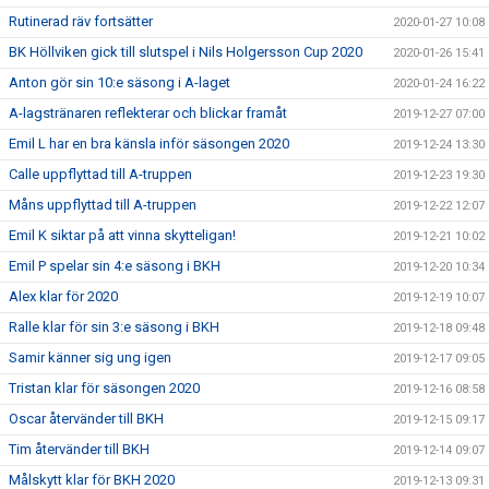
Rutinerad räv fortsätter
2020-01-27 10:08
BK Höllviken gick till slutspel i Nils Holgersson Cup 2020
2020-01-26 15:41
Anton gör sin 10:e säsong i A-laget
2020-01-24 16:22
A-lagstränaren reflekterar och blickar framåt
2019-12-27 07:00
Emil L har en bra känsla inför säsongen 2020
2019-12-24 13:30
Calle uppflyttad till A-truppen
2019-12-23 19:30
Måns uppflyttad till A-truppen
2019-12-22 12:07
Emil K siktar på att vinna skytteligan!
2019-12-21 10:02
Emil P spelar sin 4:e säsong i BKH
2019-12-20 10:34
Alex klar för 2020
2019-12-19 10:07
Ralle klar för sin 3:e säsong i BKH
2019-12-18 09:48
Samir känner sig ung igen
2019-12-17 09:05
Tristan klar för säsongen 2020
2019-12-16 08:58
Oscar återvänder till BKH
2019-12-15 09:17
Tim återvänder till BKH
2019-12-14 09:07
Målskytt klar för BKH 2020
2019-12-13 09:31