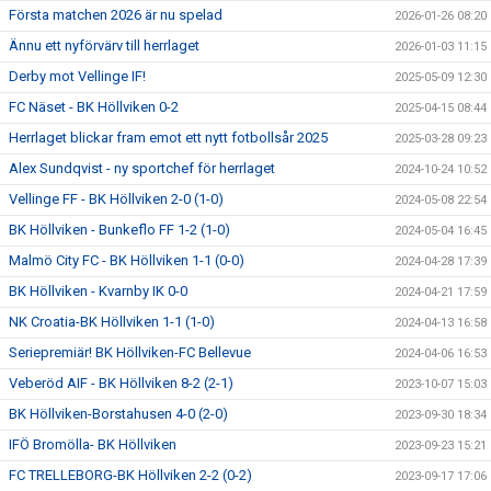
Första matchen 2026 är nu spelad
2026-01-26 08:20
Ännu ett nyförvärv till herrlaget
2026-01-03 11:15
Derby mot Vellinge IF!
2025-05-09 12:30
FC Näset - BK Höllviken 0-2
2025-04-15 08:44
Herrlaget blickar fram emot ett nytt fotbollsår 2025
2025-03-28 09:23
Alex Sundqvist - ny sportchef för herrlaget
2024-10-24 10:52
Vellinge FF - BK Höllviken 2-0 (1-0)
2024-05-08 22:54
BK Höllviken - Bunkeflo FF 1-2 (1-0)
2024-05-04 16:45
Malmö City FC - BK Höllviken 1-1 (0-0)
2024-04-28 17:39
BK Höllviken - Kvarnby IK 0-0
2024-04-21 17:59
NK Croatia-BK Höllviken 1-1 (1-0)
2024-04-13 16:58
Seriepremiär! BK Höllviken-FC Bellevue
2024-04-06 16:53
Veberöd AIF - BK Höllviken 8-2 (2-1)
2023-10-07 15:03
BK Höllviken-Borstahusen 4-0 (2-0)
2023-09-30 18:34
IFÖ Bromölla- BK Höllviken
2023-09-23 15:21
FC TRELLEBORG-BK Höllviken 2-2 (0-2)
2023-09-17 17:06