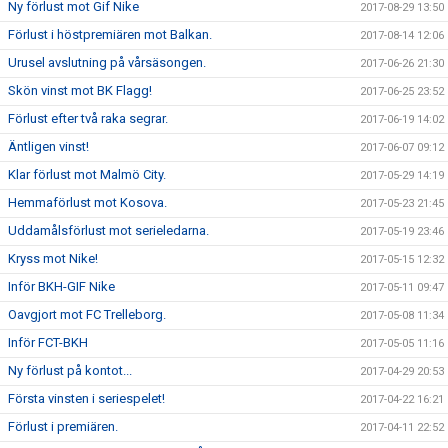
Ny förlust mot Gif Nike
2017-08-29 13:50
Förlust i höstpremiären mot Balkan.
2017-08-14 12:06
Urusel avslutning på vårsäsongen.
2017-06-26 21:30
Skön vinst mot BK Flagg!
2017-06-25 23:52
Förlust efter två raka segrar.
2017-06-19 14:02
Äntligen vinst!
2017-06-07 09:12
Klar förlust mot Malmö City.
2017-05-29 14:19
Hemmaförlust mot Kosova.
2017-05-23 21:45
Uddamålsförlust mot serieledarna.
2017-05-19 23:46
Kryss mot Nike!
2017-05-15 12:32
Inför BKH-GIF Nike
2017-05-11 09:47
Oavgjort mot FC Trelleborg.
2017-05-08 11:34
Inför FCT-BKH
2017-05-05 11:16
Ny förlust på kontot...
2017-04-29 20:53
Första vinsten i seriespelet!
2017-04-22 16:21
Förlust i premiären.
2017-04-11 22:52