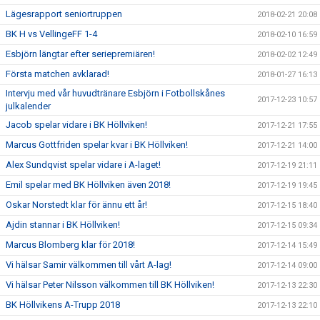
Lägesrapport seniortruppen
2018-02-21 20:08
BK H vs VellingeFF 1-4
2018-02-10 16:59
Esbjörn längtar efter seriepremiären!
2018-02-02 12:49
Första matchen avklarad!
2018-01-27 16:13
Intervju med vår huvudtränare Esbjörn i Fotbollskånes
2017-12-23 10:57
julkalender
Jacob spelar vidare i BK Höllviken!
2017-12-21 17:55
Marcus Gottfriden spelar kvar i BK Höllviken!
2017-12-21 14:00
Alex Sundqvist spelar vidare i A-laget!
2017-12-19 21:11
Emil spelar med BK Höllviken även 2018!
2017-12-19 19:45
Oskar Norstedt klar för ännu ett år!
2017-12-15 18:40
Ajdin stannar i BK Höllviken!
2017-12-15 09:34
Marcus Blomberg klar för 2018!
2017-12-14 15:49
Vi hälsar Samir välkommen till vårt A-lag!
2017-12-14 09:00
Vi hälsar Peter Nilsson välkommen till BK Höllviken!
2017-12-13 22:30
BK Höllvikens A-Trupp 2018
2017-12-13 22:10