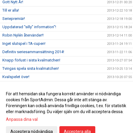
Gott Nytt År!
2013-12-31 00:20
Till er alla!
2013-12-22 10:18
Seriepremiär!
2013-12-18 19:00
Uppdaterad "silly" information"!
2013-12-15 18:24
Robin Nylén återvänder!!
2013-12-14 11:00
Inget slutspel i TA-cupen!
2013-11-24 19:11
Definitiv seriesammansättning 2014!
2013-11-22 11:06
Knapp förlust i sista kvalmatchen!
2013-10-27 07:54
Tvingas spela sista kvalmatchen!
2013-10-25 13:14
Kvalspelet över!
2013-10-20 07:55
Förlust 2-1(0-0) i första kvalmatchen!
2013-10-13 10:43
Länk Skånska Dagbladet.
För att hemsidan ska fungera korrekt använder vi nödvändiga
2013-10-06 10:50
cookies från SportAdmin. Dessa går inte att stänga av.
Nu väntar kval till div 3!!!
2013-10-06 09:57
Föreningen kan också använda frivilliga cookies, t.ex. för statistik
eller marknadsföring. Du väljer själv om du vill acceptera dessa.
Anpassa dina val
Cookie-inställningar
Gå till Webbversion
Acceptera nödvändiga
Acceptera alla