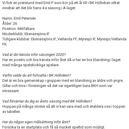
Vi fick en pratstund med Emil P som kör på ett år till i BK Höllviken vilket
innebär att det blir hans 4:e säsong i A-laget.
Namn: Emil Petersén
Ålder: 26
Position: Mittfältare
Moderklubb: Ekenässjöns IF
Tidigare klubbar: Ekenässjöns IF, Vetlanda FF, Myresjö IF, Myresjö/Vetlanda
FK
Vad är din känsla inför säsongen 2020?
Har en positiv och bra känsla inför året då vi har en bra blandning i laget
med många spelskickliga spelare.
Varför valde du att fortsätta i BK Höllviken?
Det är en bra gemenskap i gruppen med en blandning av äldre och yngre.
Gillar och trivs i föreningen så det var egentligen bara BKH som var
intressant.
Vad förväntar du dig av årets säsong med BK Höllviken?
Hoppas på många vinster så att vi kan vara med och etablera oss i toppen
av tabellen.
Har du någon egen målsättning inför året?
Försöka ta en startplats och få så mycket speltid som möjligt.