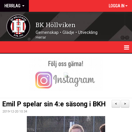
HERRLAG
LOGGA IN
BK Höllviken
Gemenskap • Glädje • Utveckling
Herrar
HEM
NYHETER
KALENDER
TRUPPEN
Emil P spelar sin 4:e säsong i BKH
<
>
MATCHER
2019-12-20 10:34
DOKUMENT