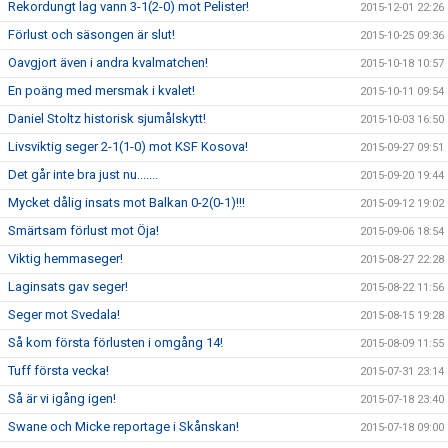
Rekordungt lag vann 3-1(2-0) mot Pelister!
2015-12-01 22:26
Förlust och säsongen är slut!
2015-10-25 09:36
Oavgjort även i andra kvalmatchen!
2015-10-18 10:57
En poäng med mersmak i kvalet!
2015-10-11 09:54
Daniel Stoltz historisk sjumålskytt!
2015-10-03 16:50
Livsviktig seger 2-1(1-0) mot KSF Kosova!
2015-09-27 09:51
Det går inte bra just nu.......
2015-09-20 19:44
Mycket dålig insats mot Balkan 0-2(0-1)!!!
2015-09-12 19:02
Smärtsam förlust mot Öja!
2015-09-06 18:54
Viktig hemmaseger!
2015-08-27 22:28
Laginsats gav seger!
2015-08-22 11:56
Seger mot Svedala!
2015-08-15 19:28
Så kom första förlusten i omgång 14!
2015-08-09 11:55
Tuff första vecka!
2015-07-31 23:14
Så är vi igång igen!
2015-07-18 23:40
Swane och Micke reportage i Skånskan!
2015-07-18 09:00