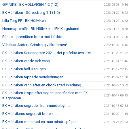
GIF NIKE - BK HÖLLVIKEN 1-2 (1-2)
2023-05-06 19:36
BK Höllviken - Sölvesborg 1-1 (1-0)
2023-04-29 18:22
Lilla Torg FF - BK Höllviken
2023-04-22 16:53
Hemmapremiär - BK Höllviken - IFK Klagshamn
2023-04-16 18:58
Förlust i premiären borta mot Lödde
2023-04-08 17:00
Vi hälsar Anders Grimberg välkommen!
2022-12-02 14:46
BK Höllviken Seriesegrare 2021 - det perfekta avslutet.....
2021-11-28 21:22
BK Höllviken vände och vann.....
2021-11-14 11:46
BK Höllviken höll 0:an igen.....
2021-11-12 22:15
BK Höllviken tappade serieledningen.....
2021-11-07 11:00
BK Höllviken vann efter en chockartad inledning.....
2021-10-29 10:52
BK Höllviken i topp efter seger i seriefinalen mot IFK
2021-10-17 09:13
Klagshamn.....
BK Höllviken segrade i kommunderbyt.....
2021-10-16 07:33
BK Höllvikens segersvit bruten.....
2021-10-09 11:19
BK Höllviken vann med en man mindre på plan.....
2021-09-28 21:03