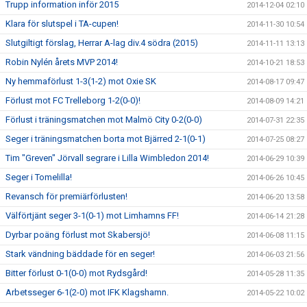
Trupp information inför 2015
2014-12-04 02:10
Klara för slutspel i TA-cupen!
2014-11-30 10:54
Slutgiltigt förslag, Herrar A-lag div.4 södra (2015)
2014-11-11 13:13
Robin Nylén årets MVP 2014!
2014-10-21 18:53
Ny hemmaförlust 1-3(1-2) mot Oxie SK
2014-08-17 09:47
Förlust mot FC Trelleborg 1-2(0-0)!
2014-08-09 14:21
Förlust i träningsmatchen mot Malmö City 0-2(0-0)
2014-07-31 22:35
Seger i träningsmatchen borta mot Bjärred 2-1(0-1)
2014-07-25 08:27
Tim "Greven" Jörvall segrare i Lilla Wimbledon 2014!
2014-06-29 10:39
Seger i Tomelilla!
2014-06-26 10:45
Revansch för premiärförlusten!
2014-06-20 13:58
Välförtjänt seger 3-1(0-1) mot Limhamns FF!
2014-06-14 21:28
Dyrbar poäng förlust mot Skabersjö!
2014-06-08 11:15
Stark vändning bäddade för en seger!
2014-06-03 21:56
Bitter förlust 0-1(0-0) mot Rydsgård!
2014-05-28 11:35
Arbetsseger 6-1(2-0) mot IFK Klagshamn.
2014-05-22 10:02