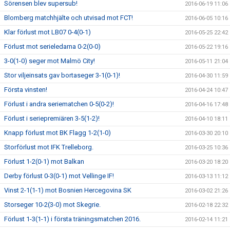
Sörensen blev supersub!
2016-06-19 11:06
Blomberg matchhjälte och utvisad mot FCT!
2016-06-05 10:16
Klar förlust mot LB07 0-4(0-1)
2016-05-25 22:42
Förlust mot serieledarna 0-2(0-0)
2016-05-22 19:16
3-0(1-0) seger mot Malmö City!
2016-05-11 21:04
Stor viljeinsats gav bortaseger 3-1(0-1)!
2016-04-30 11:59
Första vinsten!
2016-04-24 10:47
Förlust i andra seriematchen 0-5(0-2)!
2016-04-16 17:48
Förlust i seriepremiären 3-5(1-2)!
2016-04-10 18:11
Knapp förlust mot BK Flagg 1-2(1-0)
2016-03-30 20:10
Storförlust mot IFK Trelleborg.
2016-03-25 10:36
Förlust 1-2(0-1) mot Balkan
2016-03-20 18:20
Derby förlust 0-3(0-1) mot Vellinge IF!
2016-03-13 11:12
Vinst 2-1(1-1) mot Bosnien Hercegovina SK
2016-03-02 21:26
Storseger 10-2(3-0) mot Skegrie.
2016-02-18 22:32
Förlust 1-3(1-1) i första träningsmatchen 2016.
2016-02-14 11:21