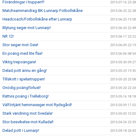
Förändringar i truppen!!!
2015-07-16 23:28
Matchsammandrag BK-Lunnarp Fotbollskåne
2015-06-25 22:28
Headcoach/Fotbollskåne efter Lunnarp
2015-06-25 19:58
Blytung seger mot Lunnarp!
2015-06-24 22:48
NR 12!
2015-06-17 23:22
Stor seger mot Oxie!
2015-06-09 22:19
En poäng med lite flax!
2015-06-06 08:54
Viktig trepoängare!
2015-05-30 09:27
Delad pott ännu en gång!
2015-05-23 19:35
Tillskott i spelartruppen!
2015-05-20 23:08
Onödig poängförlust!
2015-05-20 22:24
Rättvis poäng i Trelleborg!
2015-05-16 18:18
Välförtjänt hemmaseger mot Rydsgård!
2015-05-09 17:55
Stark vändning mot Svedala!
2015-05-03 10:02
Stor besvikelse mot Kulladal!
2015-04-24 23:39
Delad pott i Lunnarp!
2015-04-18 20:43