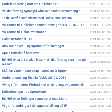
Undvik parkering norr om Höllvikens IP
2025-01-14 10:40
Vill ditt företag synas på våra välbesökta evenemang?
2024-12-13 11:45
Ta del av vårt samarbete med Höllvikens Pizzeria!
2024-11-25 12:28
Välkomna till Höllvikens vinterturnering för P/F 2016-2017
2024-11-04 12:21
Välkomna till Halör Invitational!
2024-10-30 16:00
Halör Invitational F15
2024-10-25 13:00
Alex Sundqvist – ny sportchef för herrlaget
2024-10-24 10:36
Spela fotboll på höstlovet!
2024-09-29 16:26
BK Höllviken är i stark tillväxt – vill ditt företag vara med på
2024-09-18 09:59
resan?
Skånes Vintermästerskap - anmälan är öppen!
2024-09-16 14:02
Ambitionsträning för alla födda 2010 & 2011
2024-09-02 09:42
Viktig information: Förbud mot användning av pyroteknik
2024-08-28 16:21
Driftstörningar hos SportAdmin
2024-08-27 09:40
BK Höllviken förlänger samarbetet med Lions
2024-08-22 14:14
Vi gör förändringar i vår laguppställning på IP
2024-08-20 17:28