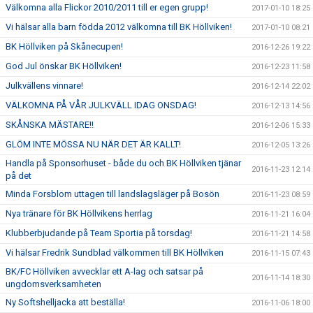
Välkomna alla Flickor 2010/2011 till er egen grupp!
2017-01-10 18:25
Vi hälsar alla barn födda 2012 välkomna till BK Höllviken!
2017-01-10 08:21
BK Höllviken på Skånecupen!
2016-12-26 19:22
God Jul önskar BK Höllviken!
2016-12-23 11:58
Julkvällens vinnare!
2016-12-14 22:02
VÄLKOMNA PÅ VÅR JULKVÄLL IDAG ONSDAG!
2016-12-13 14:56
SKÅNSKA MÄSTARE!!
2016-12-06 15:33
GLÖM INTE MÖSSA NU NÄR DET ÄR KALLT!
2016-12-05 13:26
Handla på Sponsorhuset - både du och BK Höllviken tjänar
2016-11-23 12:14
på det
Minda Forsblom uttagen till landslagsläger på Bosön
2016-11-23 08:59
Nya tränare för BK Höllvikens herrlag
2016-11-21 16:04
Klubberbjudande på Team Sportia på torsdag!
2016-11-21 14:58
Vi hälsar Fredrik Sundblad välkommen till BK Höllviken
2016-11-15 07:43
BK/FC Höllviken avvecklar ett A-lag och satsar på
2016-11-14 18:30
ungdomsverksamheten
Ny Softshelljacka att beställa!
2016-11-06 18:00