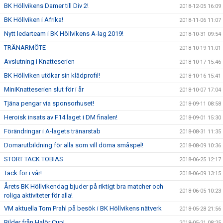
BK Höllvikens Damer till Div 2!
2018-12-05 16:09
BK Höllviken i Afrika!
2018-11-06 11:07
Nytt ledarteam i BK Höllvikens A-lag 2019!
2018-10-31 09:54
TRÄNARMÖTE
2018-10-19 11:01
Avslutning i Knatteserien
2018-10-17 15:46
BK Höllviken utökar sin klädprofil!
2018-10-16 15:41
MiniKnatteserien slut för i år
2018-10-07 17:04
Tjäna pengar via sponsorhuset!
2018-09-11 08:58
Heroisk insats av F14 laget i DM finalen!
2018-09-01 15:30
Förändringar i A-lagets tränarstab
2018-08-31 11:35
Domarutbildning för alla som vill döma småspel!
2018-08-09 10:36
STORT TACK TOBIAS
2018-06-25 12:17
Tack för i vår!
2018-06-09 13:15
Årets BK Höllvikendag bjuder på riktigt bra matcher och
2018-06-05 10:23
roliga aktiviteter för alla!
VM aktuella Tom Prahl på besök i BK Höllvikens nätverk
2018-05-28 21:56
Bilder från Halör Cup!
2018-05-21 08:25