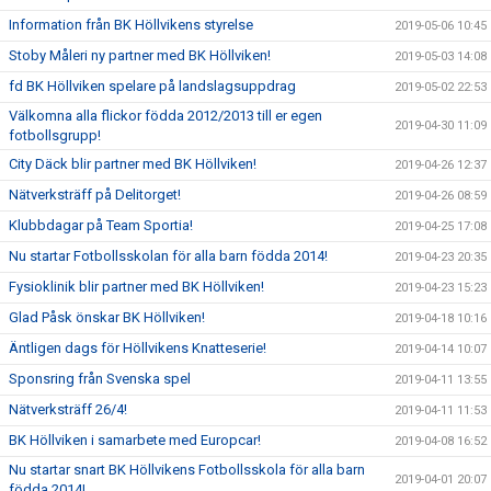
Information från BK Höllvikens styrelse
2019-05-06 10:45
Stoby Måleri ny partner med BK Höllviken!
2019-05-03 14:08
fd BK Höllviken spelare på landslagsuppdrag
2019-05-02 22:53
Välkomna alla flickor födda 2012/2013 till er egen
2019-04-30 11:09
fotbollsgrupp!
City Däck blir partner med BK Höllviken!
2019-04-26 12:37
Nätverksträff på Delitorget!
2019-04-26 08:59
Klubbdagar på Team Sportia!
2019-04-25 17:08
Nu startar Fotbollsskolan för alla barn födda 2014!
2019-04-23 20:35
Fysioklinik blir partner med BK Höllviken!
2019-04-23 15:23
Glad Påsk önskar BK Höllviken!
2019-04-18 10:16
Äntligen dags för Höllvikens Knatteserie!
2019-04-14 10:07
Sponsring från Svenska spel
2019-04-11 13:55
Nätverksträff 26/4!
2019-04-11 11:53
BK Höllviken i samarbete med Europcar!
2019-04-08 16:52
Nu startar snart BK Höllvikens Fotbollsskola för alla barn
2019-04-01 20:07
födda 2014!