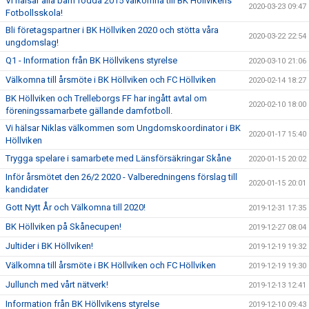
Vi hälsar alla barn födda 2015 välkomna till BK Höllvikens
2020-03-23 09:47
Fotbollsskola!
Bli företagspartner i BK Höllviken 2020 och stötta våra
2020-03-22 22:54
ungdomslag!
Q1 - Information från BK Höllvikens styrelse
2020-03-10 21:06
Välkomna till årsmöte i BK Höllviken och FC Höllviken
2020-02-14 18:27
BK Höllviken och Trelleborgs FF har ingått avtal om
2020-02-10 18:00
föreningssamarbete gällande damfotboll.
Vi hälsar Niklas välkommen som Ungdomskoordinator i BK
2020-01-17 15:40
Höllviken
Trygga spelare i samarbete med Länsförsäkringar Skåne
2020-01-15 20:02
Inför årsmötet den 26/2 2020 - Valberedningens förslag till
2020-01-15 20:01
kandidater
Gott Nytt År och Välkomna till 2020!
2019-12-31 17:35
BK Höllviken på Skånecupen!
2019-12-27 08:04
Jultider i BK Höllviken!
2019-12-19 19:32
Välkomna till årsmöte i BK Höllviken och FC Höllviken
2019-12-19 19:30
Jullunch med vårt nätverk!
2019-12-13 12:41
Information från BK Höllvikens styrelse
2019-12-10 09:43