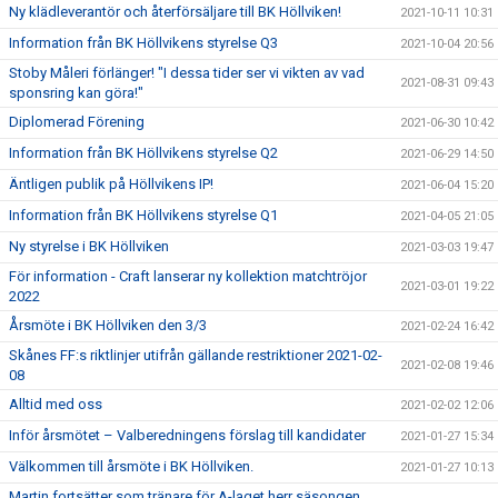
Ny klädleverantör och återförsäljare till BK Höllviken!
2021-10-11 10:31
Information från BK Höllvikens styrelse Q3
2021-10-04 20:56
Stoby Måleri förlänger! "I dessa tider ser vi vikten av vad
2021-08-31 09:43
sponsring kan göra!"
Diplomerad Förening
2021-06-30 10:42
Information från BK Höllvikens styrelse Q2
2021-06-29 14:50
Äntligen publik på Höllvikens IP!
2021-06-04 15:20
Information från BK Höllvikens styrelse Q1
2021-04-05 21:05
Ny styrelse i BK Höllviken
2021-03-03 19:47
För information - Craft lanserar ny kollektion matchtröjor
2021-03-01 19:22
2022
Årsmöte i BK Höllviken den 3/3
2021-02-24 16:42
Skånes FF:s riktlinjer utifrån gällande restriktioner 2021-02-
2021-02-08 19:46
08
Alltid med oss
2021-02-02 12:06
Inför årsmötet – Valberedningens förslag till kandidater
2021-01-27 15:34
Välkommen till årsmöte i BK Höllviken.
2021-01-27 10:13
Martin fortsätter som tränare för A-laget herr säsongen