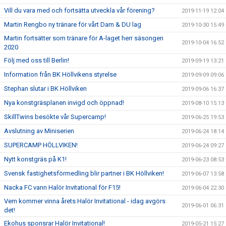
Vill du vara med och fortsätta utveckla vår förening?
2019-11-19 12:04
Martin Rengbo ny tränare för vårt Dam & DU lag
2019-10-30 15:49
Martin fortsätter som tränare för A-laget herr säsongen
2019-10-04 16:52
2020
Följ med oss till Berlin!
2019-09-19 13:21
Information från BK Höllvikens styrelse
2019-09-09 09:06
Stephan slutar i BK Höllviken
2019-09-06 16:37
Nya konstgräsplanen invigd och öppnad!
2019-08-10 15:13
SkillTwins besökte vår Supercamp!
2019-06-25 19:53
Avslutning av Miniserien
2019-06-24 18:14
SUPERCAMP HÖLLVIKEN!
2019-06-24 09:27
Nytt konstgräs på K1!
2019-06-23 08:53
Svensk fastighetsförmedling blir partner i BK Höllviken!
2019-06-07 13:58
Nacka FC vann Halör Invitational för F15!
2019-06-04 22:30
Vem kommer vinna årets Halör Invitational - idag avgörs
2019-06-01 06:31
det!
Ekohus sponsrar Halör Invitational!
2019-05-21 15:27