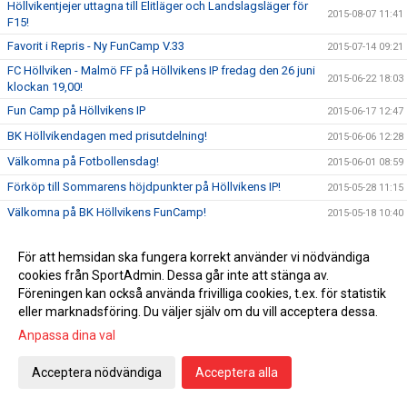
Höllvikentjejer uttagna till Elitläger och Landslagsläger för
2015-08-07 11:41
F15!
Favorit i Repris - Ny FunCamp V.33
2015-07-14 09:21
FC Höllviken - Malmö FF på Höllvikens IP fredag den 26 juni
2015-06-22 18:03
klockan 19,00!
Fun Camp på Höllvikens IP
2015-06-17 12:47
BK Höllvikendagen med prisutdelning!
2015-06-06 12:28
Välkomna på Fotbollensdag!
2015-06-01 08:59
Förköp till Sommarens höjdpunkter på Höllvikens IP!
2015-05-28 11:15
Välkomna på BK Höllvikens FunCamp!
2015-05-18 10:40
BROMMAPOJKARNA VANN ÅRETS HALÖR CUP!
2015-05-16 17:34
För att hemsidan ska fungera korrekt använder vi nödvändiga
Välkomna till årets Halör Cup
2015-05-13 16:08
cookies från SportAdmin. Dessa går inte att stänga av.
Välkomna på ny match i Div 1
2015-05-09 18:11
Föreningen kan också använda frivilliga cookies, t.ex. för statistik
eller marknadsföring. Du väljer själv om du vill acceptera dessa.
Välkomna på helgens hemmamatcher!
2015-05-08 11:04
Anpassa dina val
Insamling av fotbollsutrustning i samarbete med Lions!
2015-05-06 09:42
Välkomna till Fotbollsskolan för Flickor och Pojkar födda
Acceptera nödvändiga
Acceptera alla
2015-04-27 10:26
2010!
ÄNTLIGEN SERIEPREMIÄR!!
2015-04-10 10:46