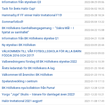
Information från styrelsen Q3
2022-08-29 09:06
Tack för årets Halör Cup!
2022-06-02 18:25
Hammarby IF FF vinner Halör Invitational F15!
2022-05-28 18:24
Sommarfotboll!
2022-05-04 13:22
BK Höllvikens Samhällsengagemang – ”Säkra Mål – I
2022-04-22 15:08
hjärtat av samhället”
Information från BK Höllvikens styrelse Q1
2022-04-21 15:08
Ny styrelse i BK Höllviken
2022-03-09 20:44
VÄLKOMMEN TILL VÅR FOTBOLLSSKOLA FÖR ALLA BARN
2022-03-03 09:03
FÖDDA 2016 OCH 2017!
Valberedningens förslag till BK Höllvikens styrelse 2022
2022-02-16 10:39
Årets ledarstab för BK Höllvikens A-lag
2022-01-25 18:40
Välkommen till årsmöte i BK Höllviken
2022-01-23 19:16
Spelarutveckling i centrum
2022-01-19 17:13
BK Höllvikens nya kollektion från Puma!
2021-12-28 12:59
Yorgo “Jojje” Skulis – tränare för damlaget även 2022!
2021-12-20 10:21
Halör Invitational 2021 avgjort!
2021-11-08 17:49