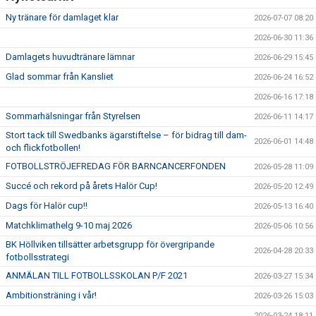
Ny tränare för damlaget klar
2026-07-07 08:20
2026-06-30 11:36
Damlagets huvudtränare lämnar
2026-06-29 15:45
Glad sommar från Kansliet
2026-06-24 16:52
2026-06-16 17:18
Sommarhälsningar från Styrelsen
2026-06-11 14:17
Stort tack till Swedbanks ägarstiftelse – för bidrag till dam-
2026-06-01 14:48
och flickfotbollen!
FOTBOLLSTRÖJEFREDAG FÖR BARNCANCERFONDEN
2026-05-28 11:09
Succé och rekord på årets Halör Cup!
2026-05-20 12:49
Dags för Halör cup!!
2026-05-13 16:40
Matchklimathelg 9-10 maj 2026
2026-05-06 10:56
BK Höllviken tillsätter arbetsgrupp för övergripande
2026-04-28 20:33
fotbollsstrategi
ANMÄLAN TILL FOTBOLLSSKOLAN P/F 2021
2026-03-27 15:34
Ambitionsträning i vår!
2026-03-26 15:03
2026-03-24 18:11