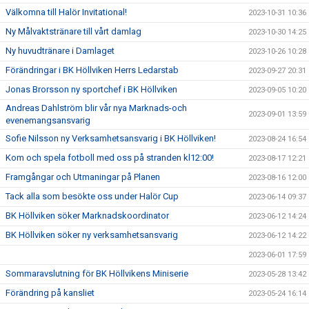
Välkomna till Halör Invitational!
2023-10-31 10:36
Ny Målvaktstränare till vårt damlag
2023-10-30 14:25
Ny huvudtränare i Damlaget
2023-10-26 10:28
Förändringar i BK Höllviken Herrs Ledarstab
2023-09-27 20:31
Jonas Brorsson ny sportchef i BK Höllviken
2023-09-05 10:20
Andreas Dahlström blir vår nya Marknads-och
2023-09-01 13:59
evenemangsansvarig
Sofie Nilsson ny Verksamhetsansvarig i BK Höllviken!
2023-08-24 16:54
Kom och spela fotboll med oss på stranden kl12:00!
2023-08-17 12:21
Framgångar och Utmaningar på Planen
2023-08-16 12:00
Tack alla som besökte oss under Halör Cup
2023-06-14 09:37
BK Höllviken söker Marknadskoordinator
2023-06-12 14:24
BK Höllviken söker ny verksamhetsansvarig
2023-06-12 14:22
2023-06-01 17:59
Sommaravslutning för BK Höllvikens Miniserie
2023-05-28 13:42
Förändring på kansliet
2023-05-24 16:14