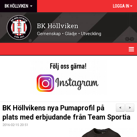
BK HÖLLVIKEN
LOGGA IN
BK Höllviken
Gemenskap • Glädje • Utveckling
HEM
KALENDER
NYHETER
KONTAKT - ÖPPETTIDER
BK Höllvikens nya Pumaprofil på
<
>
FÖRENINGEN
plats med erbjudande från Team Sportia
2016-02-15 20:51
DOMARE