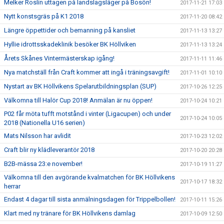
Melker Roslin uttagen på landslagsläger på Bosön!
2017-11-21 17:03
Nytt konstsgräs på K1 2018
2017-11-20 08:42
Längre öppettider och bemanning på kansliet
2017-11-13 13:27
Hyllie idrottsskadeklinik besöker BK Höllviken
2017-11-13 13:24
Årets Skånes Vintermästerskap igång!
2017-11-11 11:46
Nya matchställ från Craft kommer att ingå i träningsavgift!
2017-11-01 10:10
Nystart av BK Höllvikens Spelarutbildningsplan (SUP)
2017-10-26 12:25
Välkomna till Halör Cup 2018! Anmälan är nu öppen!
2017-10-24 10:21
P02 får möta tufft motstånd i vinter (Ligacupen) och under
2017-10-24 10:05
2018 (Nationella U16 serien)
Mats Nilsson har avlidit
2017-10-23 12:02
Craft blir ny klädleverantör 2018
2017-10-20 20:28
B2B-mässa 23:e november!
2017-10-19 11:27
Välkomna till den avgörande kvalmatchen för BK Höllvikens
2017-10-17 18:32
herrar
Endast 4 dagar till sista anmälningsdagen för Trippelbollen!
2017-10-11 15:26
Klart med ny tränare för BK Höllvikens damlag
2017-10-09 12:50