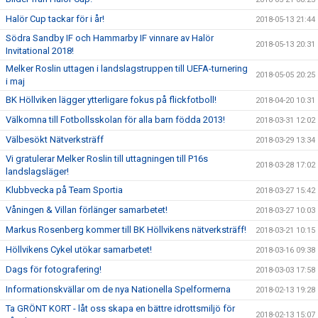
Halör Cup tackar för i år!
2018-05-13 21:44
Södra Sandby IF och Hammarby IF vinnare av Halör
2018-05-13 20:31
Invitational 2018!
Melker Roslin uttagen i landslagstruppen till UEFA-turnering
2018-05-05 20:25
i maj
BK Höllviken lägger ytterligare fokus på flickfotboll!
2018-04-20 10:31
Välkomna till Fotbollsskolan för alla barn födda 2013!
2018-03-31 12:02
Välbesökt Nätverksträff
2018-03-29 13:34
Vi gratulerar Melker Roslin till uttagningen till P16s
2018-03-28 17:02
landslagsläger!
Klubbvecka på Team Sportia
2018-03-27 15:42
Våningen & Villan förlänger samarbetet!
2018-03-27 10:03
Markus Rosenberg kommer till BK Höllvikens nätverksträff!
2018-03-21 10:15
Höllvikens Cykel utökar samarbetet!
2018-03-16 09:38
Dags för fotografering!
2018-03-03 17:58
Informationskvällar om de nya Nationella Spelformerna
2018-02-13 19:28
Ta GRÖNT KORT - låt oss skapa en bättre idrottsmiljö för
2018-02-13 15:07