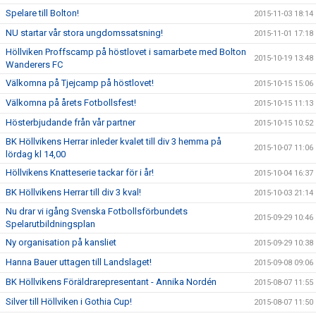
Spelare till Bolton!
2015-11-03 18:14
NU startar vår stora ungdomssatsning!
2015-11-01 17:18
Höllviken Proffscamp på höstlovet i samarbete med Bolton
2015-10-19 13:48
Wanderers FC
Välkomna på Tjejcamp på höstlovet!
2015-10-15 15:06
Välkomna på årets Fotbollsfest!
2015-10-15 11:13
Hösterbjudande från vår partner
2015-10-15 10:52
BK Höllvikens Herrar inleder kvalet till div 3 hemma på
2015-10-07 11:06
lördag kl 14,00
Höllvikens Knatteserie tackar för i år!
2015-10-04 16:37
BK Höllvikens Herrar till div 3 kval!
2015-10-03 21:14
Nu drar vi igång Svenska Fotbollsförbundets
2015-09-29 10:46
Spelarutbildningsplan
Ny organisation på kansliet
2015-09-29 10:38
Hanna Bauer uttagen till Landslaget!
2015-09-08 09:06
BK Höllvikens Föräldrarepresentant - Annika Nordén
2015-08-07 11:55
Silver till Höllviken i Gothia Cup!
2015-08-07 11:50