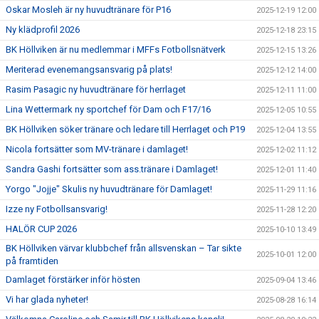
Oskar Mosleh är ny huvudtränare för P16
2025-12-19 12:00
Ny klädprofil 2026
2025-12-18 23:15
BK Höllviken är nu medlemmar i MFFs Fotbollsnätverk
2025-12-15 13:26
Meriterad evenemangsansvarig på plats!
2025-12-12 14:00
Rasim Pasagic ny huvudtränare för herrlaget
2025-12-11 11:00
Lina Wettermark ny sportchef för Dam och F17/16
2025-12-05 10:55
BK Höllviken söker tränare och ledare till Herrlaget och P19
2025-12-04 13:55
Nicola fortsätter som MV-tränare i damlaget!
2025-12-02 11:12
Sandra Gashi fortsätter som ass.tränare i Damlaget!
2025-12-01 11:40
Yorgo "Jojje" Skulis ny huvudtränare för Damlaget!
2025-11-29 11:16
Izze ny Fotbollsansvarig!
2025-11-28 12:20
HALÖR CUP 2026
2025-10-10 13:49
BK Höllviken värvar klubbchef från allsvenskan – Tar sikte
2025-10-01 12:00
på framtiden
Damlaget förstärker inför hösten
2025-09-04 13:46
Vi har glada nyheter!
2025-08-28 16:14