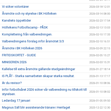
Vi söker volontärer
2026-03-18 12:01
Årsmöte och ny styrelse i BK Höllviken
2026-03-14 08:00
Kansliets öppettider
2026-02-23 17:54
Höllvikens Fotbollscamp - PÅSK
2026-02-13 13:03
Komplettering från valberedningen.
2026-02-10 17:33
Valberedningens förslag inför årsmötet 3/3
2026-02-10 16:51
Årsmöte i BK Höllviken 2026
2026-02-09 22:15
FRITIDSKORTET - GUIDE
2026-02-05 15:27
MINISERIEN 2026
2026-02-03 15:31
Kallelse till extra årsmöte gällande stadgeändringar
2026-01-27 18:14
IS PLÅT - Starka samarbeten skapar starka resultat.
2026-01-13 17:17
Är du revisor?
2026-01-10 08:06
Inför fotbollsåret 2026 söker vår valberedning nu tillskott till
2026-01-10 08:02
styrelsen.
Ledardag 17 januari
2026-01-05 09:50
Magnus Säll blir assisterande tränare i Herrlaget
2025-12-22 12:30