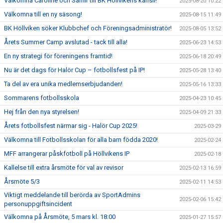
Välkomna Caroline och Samir till BK Höllvikens kansli!
2025-08-20 10:22
Välkomna till en ny säsong!
2025-08-15 11:49
BK Höllviken söker Klubbchef och Föreningsadministratör!
2025-08-05 13:52
Årets Summer Camp avslutad - tack till alla!
2025-06-23 14:53
En ny strategi för föreningens framtid!
2025-06-18 20:49
Nu är det dags för Halör Cup – fotbollsfest på IP!
2025-05-28 13:40
Ta del av era unika medlemserbjudanden!
2025-05-16 13:33
Sommarens fotbollsskola
2025-04-23 10:45
Hej från den nya styrelsen!
2025-04-09 21:33
Årets fotbollsfest närmar sig - Halör Cup 2025!
2025-03-29
Välkomna till Fotbollsskolan för alla barn födda 2020!
2025-02-24
MFF arrangerar påskfotboll på Höllvikens IP
2025-02-18
Kallelse till extra årsmöte för val av revisor
2025-02-13 16:59
Årsmöte 5/3
2025-02-11 14:53
Viktigt meddelande till berörda av SportAdmins
2025-02-06 15:42
personuppgiftsincident
Välkomna på Årsmöte, 5 mars kl. 18:00
2025-01-27 15:57