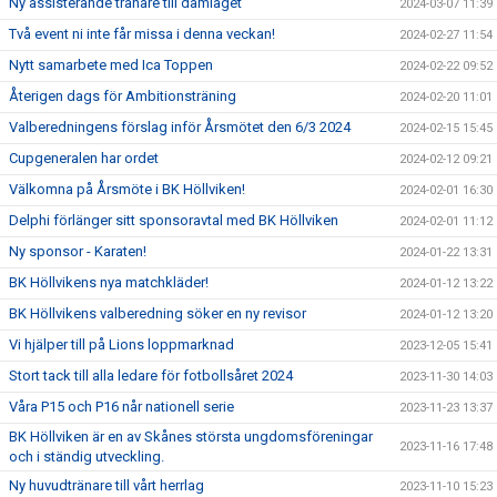
Ny assisterande tränare till damlaget
2024-03-07 11:39
Två event ni inte får missa i denna veckan!
2024-02-27 11:54
Nytt samarbete med Ica Toppen
2024-02-22 09:52
Återigen dags för Ambitionsträning
2024-02-20 11:01
Valberedningens förslag inför Årsmötet den 6/3 2024
2024-02-15 15:45
Cupgeneralen har ordet
2024-02-12 09:21
Välkomna på Årsmöte i BK Höllviken!
2024-02-01 16:30
Delphi förlänger sitt sponsoravtal med BK Höllviken
2024-02-01 11:12
Ny sponsor - Karaten!
2024-01-22 13:31
BK Höllvikens nya matchkläder!
2024-01-12 13:22
BK Höllvikens valberedning söker en ny revisor
2024-01-12 13:20
Vi hjälper till på Lions loppmarknad
2023-12-05 15:41
Stort tack till alla ledare för fotbollsåret 2024
2023-11-30 14:03
Våra P15 och P16 når nationell serie
2023-11-23 13:37
BK Höllviken är en av Skånes största ungdomsföreningar
2023-11-16 17:48
och i ständig utveckling.
Ny huvudtränare till vårt herrlag
2023-11-10 15:23