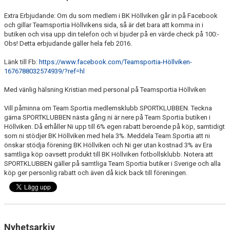
Extra Erbjudande: Om du som medlem i BK Höllviken går in på Facebook
och gillar Teamsportia Höllvikens sida, så är det bara att komma in i
butiken och visa upp din telefon och vi bjuder på en värde check på 100:-
Obs! Detta erbjudande gäller hela feb 2016.
Länk till Fb:
https://www.facebook.com/Teamsportia-Höllviken-
1676788032574939/?ref=hl
Med vänlig hälsning Kristian med personal på Teamsportia Höllviken
Vill påminna om Team Sportia medlemsklubb SPORTKLUBBEN. Teckna
gärna SPORTKLUBBEN nästa gång ni är nere på Team Sportia butiken i
Höllviken. Då erhåller Ni upp till 6% egen rabatt beroende på köp, samtidigt
som ni stödjer BK Höllviken med hela 3%. Meddela Team Sportia att ni
önskar stödja förening BK Höllviken och Ni ger utan kostnad 3% av Era
samtliga köp oavsett produkt till BK Höllviken fotbollsklubb. Notera att
SPORTKLUBBEN gäller på samtliga Team Sportia butiker i Sverige och alla
köp ger personlig rabatt och även då kick back till föreningen.
Nyhetsarkiv