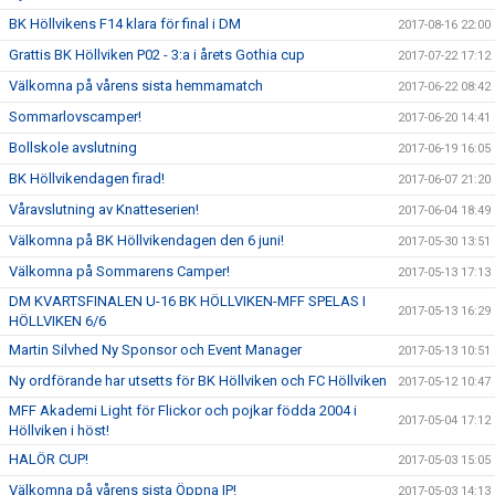
BK Höllvikens F14 klara för final i DM
2017-08-16 22:00
Grattis BK Höllviken P02 - 3:a i årets Gothia cup
2017-07-22 17:12
Välkomna på vårens sista hemmamatch
2017-06-22 08:42
Sommarlovscamper!
2017-06-20 14:41
Bollskole avslutning
2017-06-19 16:05
BK Höllvikendagen firad!
2017-06-07 21:20
Våravslutning av Knatteserien!
2017-06-04 18:49
Välkomna på BK Höllvikendagen den 6 juni!
2017-05-30 13:51
Välkomna på Sommarens Camper!
2017-05-13 17:13
DM KVARTSFINALEN U-16 BK HÖLLVIKEN-MFF SPELAS I
2017-05-13 16:29
HÖLLVIKEN 6/6
Martin Silvhed Ny Sponsor och Event Manager
2017-05-13 10:51
Ny ordförande har utsetts för BK Höllviken och FC Höllviken
2017-05-12 10:47
MFF Akademi Light för Flickor och pojkar födda 2004 i
2017-05-04 17:12
Höllviken i höst!
HALÖR CUP!
2017-05-03 15:05
Välkomna på vårens sista Öppna IP!
2017-05-03 14:13