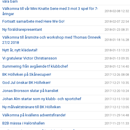
våra barn
Välkomna till vår Mini Knatte Serie med 3 mot 3 spel för 7-
2018-02-08 12:32
åringar
Fortsatt samarbete med Here We Go!
2018-02-07 22:54
Ny föräldrarepresentant
2018-01-23 08:31
Välkomna till årsmöte och workshop med Thomas Önnevik
2018-01-18 16:28
27/2 2018
Nytt år, nytt klädavtal!
2018-01-13 13:23
Vi gratulerar Victor Christiansson
2018-01-13 09:35
Summering från avgående tf klubbchef
2018-01-12 14:40
BK Höllviken på Skånecupen!
2017-12-26 08:08
God Jul önskar BK Höllviken!
2017-12-21 10:35
Jonas Brorsson slutar på kansliet
2017-12-20 10:24
Johan Alm startar som ny klubb- och sportchef
2017-12-15 13:50
Ny målvaktstränare till BK Höllviken
2017-12-12 13:05
Välkomna på kvällens adventsfirande!
2017-11-29 14:48
B2B mässa i Halörshallen
2017-11-23 11:33