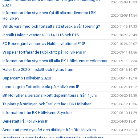
2020-12-09 10:33
2021
Information från styrelsen Q4 till alla medlemmar i BK
2020-12-08 14:54
Höllviken
Vill du vara med och fortsätta att utveckla vår förening?
2020-11-16 17:33
Inställt Halör Invitational i U14, U15 och F15.
2020-10-27 20:49
FC Rosengård vinnare av Halör Invitational F13!
2020-10-26 20:07
Vi spelar fortfarande Publikfritt på Höllvikens IP
2020-09-11 11:56
Information från styrelsen till alla BK Höllvikens medlemmar
2020-09-11 07:34
Halör Cup 2020 - Inställt och flyttas fram.
2020-08-16 19:47
Supercamp Höllviken 2020!
2020-08-14 12:10
Landslagets Fotbollsskola på Höllvikens IP
2020-06-21 11:12
BK Höllvikens personal korttidspermitteras från 1 juni
2020-06-20 15:30
Ta plats på sidlinjen och "se" ditt lag i BK Höllviken!
2020-06-12 13:36
Information från BK Höllvikens Styrelse
2020-06-10 11:29
Seriestart På Höllvikens IP
2020-04-30 12:41
Seriestart med nya råd och riktlinjer från BK Höllviken
2020-04-29 20:13