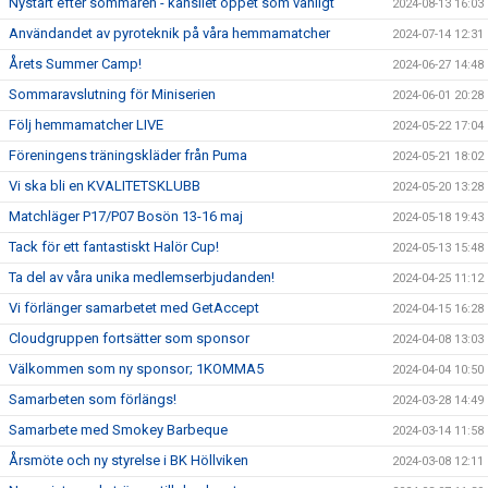
Nystart efter sommaren - kansliet öppet som vanligt
2024-08-13 16:03
Användandet av pyroteknik på våra hemmamatcher
2024-07-14 12:31
Årets Summer Camp!
2024-06-27 14:48
Sommaravslutning för Miniserien
2024-06-01 20:28
Följ hemmamatcher LIVE
2024-05-22 17:04
Föreningens träningskläder från Puma
2024-05-21 18:02
Vi ska bli en KVALITETSKLUBB
2024-05-20 13:28
Matchläger P17/P07 Bosön 13-16 maj
2024-05-18 19:43
Tack för ett fantastiskt Halör Cup!
2024-05-13 15:48
Ta del av våra unika medlemserbjudanden!
2024-04-25 11:12
Vi förlänger samarbetet med GetAccept
2024-04-15 16:28
Cloudgruppen fortsätter som sponsor
2024-04-08 13:03
Välkommen som ny sponsor; 1KOMMA5
2024-04-04 10:50
Samarbeten som förlängs!
2024-03-28 14:49
Samarbete med Smokey Barbeque
2024-03-14 11:58
Årsmöte och ny styrelse i BK Höllviken
2024-03-08 12:11