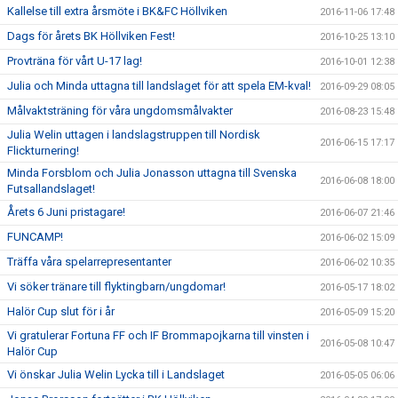
Kallelse till extra årsmöte i BK&FC Höllviken
2016-11-06 17:48
Dags för årets BK Höllviken Fest!
2016-10-25 13:10
Provträna för vårt U-17 lag!
2016-10-01 12:38
Julia och Minda uttagna till landslaget för att spela EM-kval!
2016-09-29 08:05
Målvaktsträning för våra ungdomsmålvakter
2016-08-23 15:48
Julia Welin uttagen i landslagstruppen till Nordisk
2016-06-15 17:17
Flickturnering!
Minda Forsblom och Julia Jonasson uttagna till Svenska
2016-06-08 18:00
Futsallandslaget!
Årets 6 Juni pristagare!
2016-06-07 21:46
FUNCAMP!
2016-06-02 15:09
Träffa våra spelarrepresentanter
2016-06-02 10:35
Vi söker tränare till flyktingbarn/ungdomar!
2016-05-17 18:02
Halör Cup slut för i år
2016-05-09 15:20
Vi gratulerar Fortuna FF och IF Brommapojkarna till vinsten i
2016-05-08 10:47
Halör Cup
Vi önskar Julia Welin Lycka till i Landslaget
2016-05-05 06:06