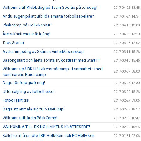
Välkomna till Klubbdag på Team Sportia på torsdag!
2017-04-25 13:48
Är du sugen på att utbilda smarta fotbollsspelare?
2017-04-24 14:34
Påskcamp på Höllvikens IP
2017-04-10 13:08
Årets Knatteserie är igång!
2017-04-09 13:29
Tack Stefan
2017-03-23 12:02
Avslutningsdag av Skånes VinterMästerskap
2017-03-11 15:26
Säsongstart och årets första frukostträff med Start11
2017-03-10 15:46
Välkomna på BK Höllvikens vårcamp - i samarbete med
2017-03-07 08:03
sommarens Barcacamp
Dags för fotografering!
2017-03-06 12:30
Utförsäljning av fotbollsskor!
2017-03-02 15:26
Fotbollsfritids!
2017-02-27 09:06
Dags att anmäla sig till Näset Cup!
2017-02-08 18:17
Välkomna till årets PåskCamp!
2017-02-03 10:47
VÄLKOMNA TILL BK HÖLLVIKENS KNATTESERIE!
2017-02-02 10:25
Kallelse till årsmöte i BK Höllviken och FC Höllviken
2017-01-31 22:06