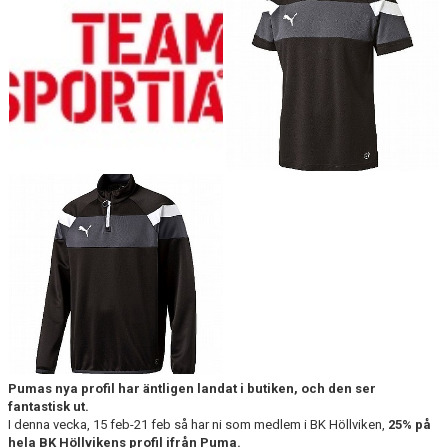
BILDGALLERI
DOKUMENT
SPELKLAR - FOLKSAM
FÖR BESÖKARE
WEBSHOP
Pumas nya profil har äntligen landat i butiken, och den ser
fantastisk ut.
I denna vecka, 15 feb-21 feb så har ni som medlem i BK Höllviken,
25% på
hela BK Höllvikens profil ifrån Puma.