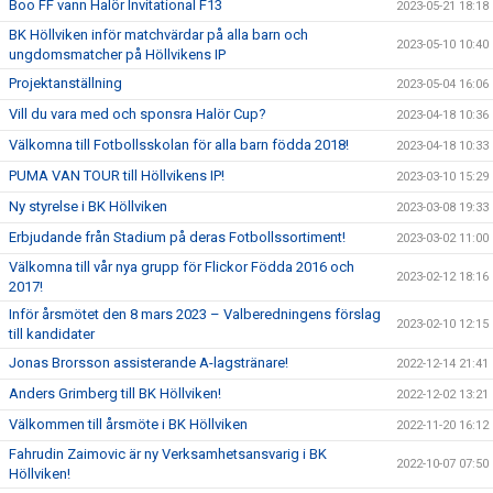
Boo FF vann Halör Invitational F13
2023-05-21 18:18
BK Höllviken inför matchvärdar på alla barn och
2023-05-10 10:40
ungdomsmatcher på Höllvikens IP
Projektanställning
2023-05-04 16:06
Vill du vara med och sponsra Halör Cup?
2023-04-18 10:36
Välkomna till Fotbollsskolan för alla barn födda 2018!
2023-04-18 10:33
PUMA VAN TOUR till Höllvikens IP!
2023-03-10 15:29
Ny styrelse i BK Höllviken
2023-03-08 19:33
Erbjudande från Stadium på deras Fotbollssortiment!
2023-03-02 11:00
Välkomna till vår nya grupp för Flickor Födda 2016 och
2023-02-12 18:16
2017!
Inför årsmötet den 8 mars 2023 – Valberedningens förslag
2023-02-10 12:15
till kandidater
Jonas Brorsson assisterande A-lagstränare!
2022-12-14 21:41
Anders Grimberg till BK Höllviken!
2022-12-02 13:21
Välkommen till årsmöte i BK Höllviken
2022-11-20 16:12
Fahrudin Zaimovic är ny Verksamhetsansvarig i BK
2022-10-07 07:50
Höllviken!