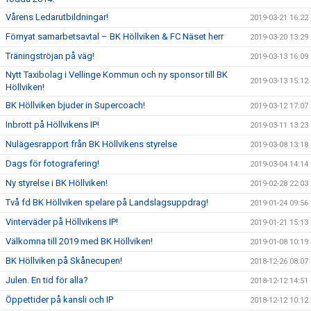
Vårens Ledarutbildningar!
2019-03-21 16:22
Förnyat samarbetsavtal – BK Höllviken & FC Näset herr
2019-03-20 13:29
Träningströjan på väg!
2019-03-13 16:09
Nytt Taxibolag i Vellinge Kommun och ny sponsor till BK
2019-03-13 15:12
Höllviken!
BK Höllviken bjuder in Supercoach!
2019-03-12 17:07
Inbrott på Höllvikens IP!
2019-03-11 13:23
Nulägesrapport från BK Höllvikens styrelse
2019-03-08 13:18
Dags för fotografering!
2019-03-04 14:14
Ny styrelse i BK Höllviken!
2019-02-28 22:03
Två fd BK Höllviken spelare på Landslagsuppdrag!
2019-01-24 09:56
Vinterväder på Höllvikens IP!
2019-01-21 15:13
Välkomna till 2019 med BK Höllviken!
2019-01-08 10:19
BK Höllviken på Skånecupen!
2018-12-26 08:07
Julen. En tid för alla?
2018-12-12 14:51
Öppettider på kansli och IP
2018-12-12 10:12