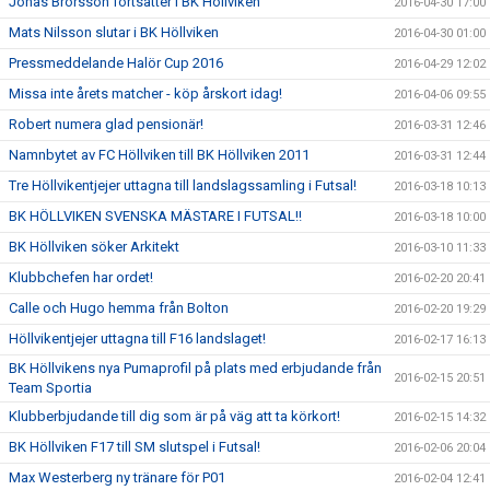
Jonas Brorsson fortsätter i BK Höllviken
2016-04-30 17:00
Mats Nilsson slutar i BK Höllviken
2016-04-30 01:00
Pressmeddelande Halör Cup 2016
2016-04-29 12:02
Missa inte årets matcher - köp årskort idag!
2016-04-06 09:55
Robert numera glad pensionär!
2016-03-31 12:46
Namnbytet av FC Höllviken till BK Höllviken 2011
2016-03-31 12:44
Tre Höllvikentjejer uttagna till landslagssamling i Futsal!
2016-03-18 10:13
BK HÖLLVIKEN SVENSKA MÄSTARE I FUTSAL!!
2016-03-18 10:00
BK Höllviken söker Arkitekt
2016-03-10 11:33
Klubbchefen har ordet!
2016-02-20 20:41
Calle och Hugo hemma från Bolton
2016-02-20 19:29
Höllvikentjejer uttagna till F16 landslaget!
2016-02-17 16:13
BK Höllvikens nya Pumaprofil på plats med erbjudande från
2016-02-15 20:51
Team Sportia
Klubberbjudande till dig som är på väg att ta körkort!
2016-02-15 14:32
BK Höllviken F17 till SM slutspel i Futsal!
2016-02-06 20:04
Max Westerberg ny tränare för P01
2016-02-04 12:41