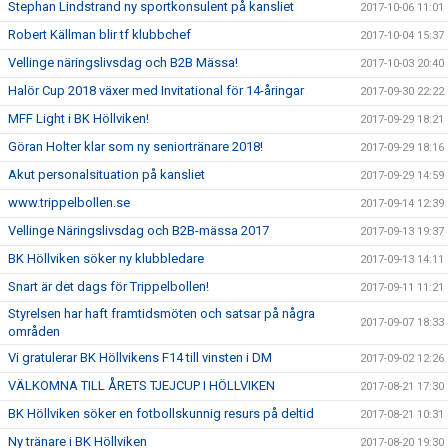
Stephan Lindstrand ny sportkonsulent på kansliet
2017-10-06 11:01
Robert Källman blir tf klubbchef
2017-10-04 15:37
Vellinge näringslivsdag och B2B Mässa!
2017-10-03 20:40
Halör Cup 2018 växer med Invitational för 14-åringar
2017-09-30 22:22
MFF Light i BK Höllviken!
2017-09-29 18:21
Göran Holter klar som ny seniortränare 2018!
2017-09-29 18:16
Akut personalsituation på kansliet
2017-09-29 14:59
www.trippelbollen.se
2017-09-14 12:39
Vellinge Näringslivsdag och B2B-mässa 2017
2017-09-13 19:37
BK Höllviken söker ny klubbledare
2017-09-13 14:11
Snart är det dags för Trippelbollen!
2017-09-11 11:21
Styrelsen har haft framtidsmöten och satsar på några
2017-09-07 18:33
områden
Vi gratulerar BK Höllvikens F14 till vinsten i DM
2017-09-02 12:26
VÄLKOMNA TILL ÅRETS TJEJCUP I HÖLLVIKEN
2017-08-21 17:30
BK Höllviken söker en fotbollskunnig resurs på deltid
2017-08-21 10:31
Ny tränare i BK Höllviken
2017-08-20 19:30