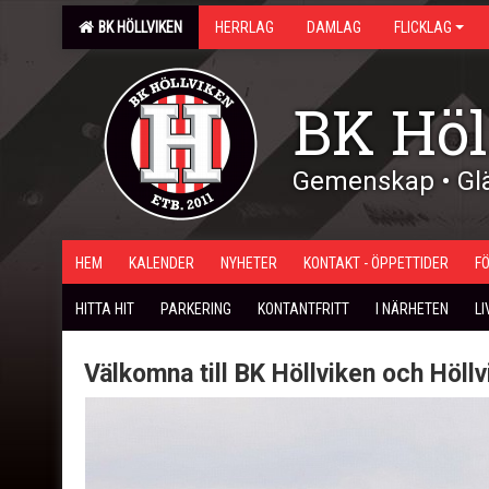
BK HÖLLVIKEN
HERRLAG
DAMLAG
FLICKLAG
BK Höl
Gemenskap • Glä
HEM
KALENDER
NYHETER
KONTAKT - ÖPPETTIDER
F
HITTA HIT
PARKERING
KONTANTFRITT
I NÄRHETEN
L
Välkomna till BK Höllviken och Höllv