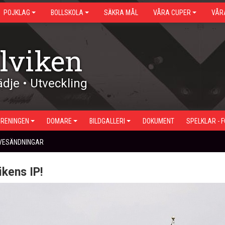
POJKLAG
BOLLSKOLA
SÄKRA MÅL
VÅRA CUPER
VÅR
lviken
dje • Utveckling
ÖRENINGEN
DOMARE
BILDGALLERI
DOKUMENT
SPELKLAR - 
IVESÄNDNINGAR
ikens IP!