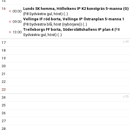
15
16
Lunds SK hemma, Höllvikens IP K2 konstgräs 5-manna (G)
00:00
(F8 Sydvästra gul, höst)
(..)
Vellinge IF röd borta, Vellinge IP Östranplan 5-manna 1
09:00
(F8 Sydvästra blå, höst (nybörjare))
(..)
Trelleborgs FF borta, Söderslättshallens IP plan 4
(F8
13:00
Sydvästra gul, höst)
(..)
v.34
17
18
19
20
21
22
23
v.35
24
25
26
27
28