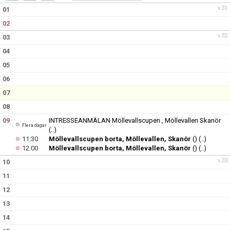
BILDGALLERI
v.31
01
02
KONTAKT
v.32
03
04
05
06
07
08
09
INTRESSEANMÄLAN Möllevallscupen , Möllevallen Skanör
Flera dagar
(..)
11:30
Möllevallscupen borta, Möllevallen, Skanör
()
(..)
12:00
Möllevallscupen borta, Möllevallen, Skanör
()
(..)
v.33
10
11
12
13
14