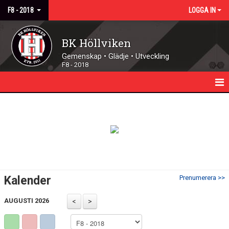
F8 - 2018
LOGGA IN
BK Höllviken
Gemenskap • Glädje • Utveckling
F8 - 2018
HEM
NYHETER
KALENDER
TRUPPEN
Kalender
Prenumerera >>
MATCHER
AUGUSTI 2026
DOKUMENT