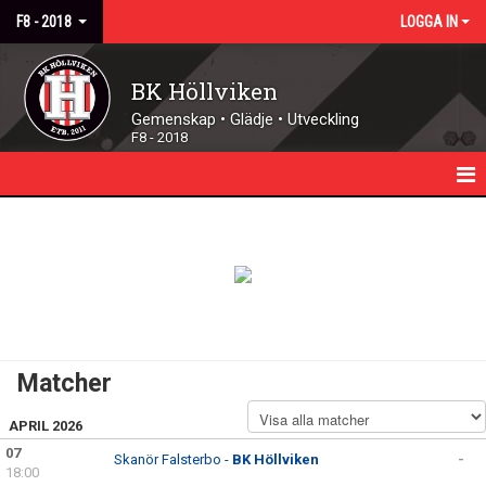
F8 - 2018
LOGGA IN
BK Höllviken
Gemenskap • Glädje • Utveckling
F8 - 2018
HEM
NYHETER
KALENDER
TRUPPEN
Matcher
MATCHER
APRIL 2026
DOKUMENT
07
Skanör Falsterbo -
BK Höllviken
-
18:00