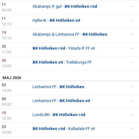
BILDGALLERI
11
Skabersjö IF gul -
BK Höllviken röd
-
09:00
KONTAKT
11
Hyllie IK -
BK Höllviken vit
-
10:15
19
Skabersjö & Limhamns FF -
BK Höllviken
-
10:15
25
BK Höllviken röd
- Ystads IF FF vit
-
11:30
26
BK Höllviken vit
- Trelleborgs FF
-
10:00
MAJ 2026
02
Limhamns FF -
BK Höllviken
-
14:00
09
Limhamns FF -
BK Höllviken vit
-
09:00
10
Lunds BK -
BK Höllviken röd
-
10:00
23
BK Höllviken röd
- Kulladals FF vit
-
10:00