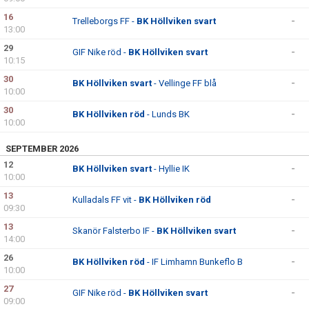
16
Trelleborgs FF -
BK Höllviken svart
-
13:00
29
GIF Nike röd -
BK Höllviken svart
-
10:15
30
BK Höllviken svart
- Vellinge FF blå
-
10:00
30
BK Höllviken röd
- Lunds BK
-
10:00
SEPTEMBER 2026
12
BK Höllviken svart
- Hyllie IK
-
10:00
13
Kulladals FF vit -
BK Höllviken röd
-
09:30
13
Skanör Falsterbo IF -
BK Höllviken svart
-
14:00
26
BK Höllviken röd
- IF Limhamn Bunkeflo B
-
10:00
27
GIF Nike röd -
BK Höllviken svart
-
09:00