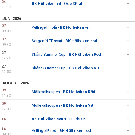
24
BK Höllviken vit
- Oxie SK vit
-
11:30
JUNI 2026
07
Vellinge FF blå -
BK Höllviken vit
-
09:00
07
Sorgenfri FF svart -
BK Höllviken röd
-
09:30
27
Skåne Summer Cup -
BK Höllviken Röd
-
12:25
27
Skåne Summer Cup -
BK Höllviken Vit
-
12:50
AUGUSTI 2026
09
Möllevallscupen -
BK Höllviken Röd
-
11:30
09
Möllevallscupen -
BK Höllviken Vit
-
12:00
16
BK Höllviken svart
- Lunds SK
-
16
Vellinge IF röd -
BK Höllviken röd
-
09:00