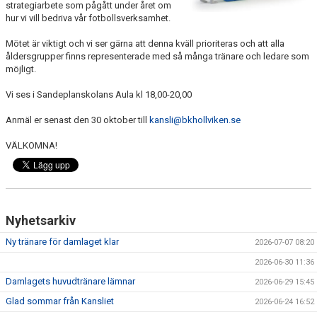
strategiarbete som pågått under året om
BILDGALLERI
hur vi vill bedriva vår fotbollsverksamhet.
DOKUMENT
Mötet är viktigt och vi ser gärna att denna kväll prioriteras och att alla
åldersgrupper finns representerade med så många tränare och ledare som
möjligt.
SPELKLAR - FOLKSAM
Vi ses i Sandeplanskolans Aula kl 18,00-20,00
FÖR BESÖKARE
Anmäl er senast den 30 oktober till
kansli@bkhollviken.se
WEBSHOP
VÄLKOMNA!
Nyhetsarkiv
Ny tränare för damlaget klar
2026-07-07 08:20
2026-06-30 11:36
Damlagets huvudtränare lämnar
2026-06-29 15:45
Glad sommar från Kansliet
2026-06-24 16:52