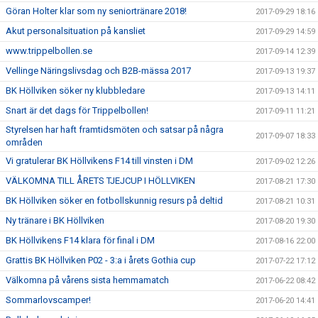
Göran Holter klar som ny seniortränare 2018!
2017-09-29 18:16
Akut personalsituation på kansliet
2017-09-29 14:59
www.trippelbollen.se
2017-09-14 12:39
Vellinge Näringslivsdag och B2B-mässa 2017
2017-09-13 19:37
BK Höllviken söker ny klubbledare
2017-09-13 14:11
Snart är det dags för Trippelbollen!
2017-09-11 11:21
Styrelsen har haft framtidsmöten och satsar på några
2017-09-07 18:33
områden
Vi gratulerar BK Höllvikens F14 till vinsten i DM
2017-09-02 12:26
VÄLKOMNA TILL ÅRETS TJEJCUP I HÖLLVIKEN
2017-08-21 17:30
BK Höllviken söker en fotbollskunnig resurs på deltid
2017-08-21 10:31
Ny tränare i BK Höllviken
2017-08-20 19:30
BK Höllvikens F14 klara för final i DM
2017-08-16 22:00
Grattis BK Höllviken P02 - 3:a i årets Gothia cup
2017-07-22 17:12
Välkomna på vårens sista hemmamatch
2017-06-22 08:42
Sommarlovscamper!
2017-06-20 14:41