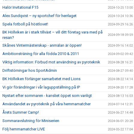
Halör Invitational F15
2024-10-25 13:00
Alex Sundqvist – ny sportchef för herrlaget
2024-10-24 10:36
Spela fotboll på höstlovet!
2024-09-29 16:26
BK Höllviken är i stark tillväxt – vill ditt företag vara med på
2024-09-18 09:59
resan?
Skånes Vintermästerskap - anmälan är öppen!
2024-09-16 14:02
Ambitionsträning för alla födda 2010 & 2011
2024-09-02 09:42
Viktig information: Förbud mot användning av pyroteknik
2024-08-28 16:21
Driftstörningar hos SportAdmin
2024-08-27 09:40
BK Höllviken förlänger samarbetet med Lions
2024-08-22 14:14
Vi gör förändringar i vår laguppställning på IP
2024-08-20 17:28
Nystart efter sommaren - kansliet öppet som vanligt
2024-08-13 16:03
Användandet av pyroteknik på våra hemmamatcher
2024-07-14 12:31
Årets Summer Camp!
2024-06-27 14:48
Sommaravslutning för Miniserien
2024-06-01 20:28
Följ hemmamatcher LIVE
2024-05-22 17:04