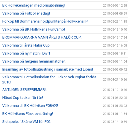
BK Höllvikendagen med prisutdelning!
2015-06-06 12:28
Välkomna på Fotbollensdag!
2015-06-01 08:59
Förköp till Sommarens höjdpunkter på Höllvikens IP!
2015-05-28 11:15
Välkomna på BK Höllvikens FunCamp!
2015-05-18 10:40
BROMMAPOJKARNA VANN ÅRETS HALÖR CUP!
2015-05-16 17:34
Välkomna till årets Halör Cup
2015-05-13 16:08
Välkomna på ny match i Div 1
2015-05-09 18:11
Välkomna på helgens hemmamatcher!
2015-05-08 11:04
Insamling av fotbollsutrustning i samarbete med Lions!
2015-05-06 09:42
Välkomna till Fotbollsskolan för Flickor och Pojkar födda
2015-04-27 10:26
2010!
ÄNTLIGEN SERIEPREMIÄR!!
2015-04-10 10:46
Näset Cup tackar för i år!
2015-04-06 22:05
Välkomna till BK Höllviken F08/09!
2015-04-01 23:03
BK Höllvikens Påsklovsträning!
2015-04-01 11:34
Slutspelet i Skåne VM för P02
2015-03-14 10:59