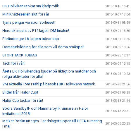
BK Höllviken utökar sin klädprofil!
2018-10-16 15:41
MiniKnatteserien slut för i år
2018-10-07 17:04
Tjäna pengar via sponsorhuset!
2018-09-11 08:58
Heroisk insats av F14 laget i DM finalen!
2018-09-01 15:30
Förändringar i A-lagets tränarstab
2018-08-31 11:35
Domarutbildning för alla som vill döma småspel!
2018-08-09 10:36
STORT TACK TOBIAS
2018-06-25 12:17
Tack för i vår!
2018-06-09 13:15
Årets BK Höllvikendag bjuder på riktigt bra matcher och
2018-06-05 10:23
roliga aktiviteter för alla!
VM aktuella Tom Prahl på besök i BK Höllvikens nätverk
2018-05-28 21:56
Bilder från Halör Cup!
2018-05-21 08:25
Halör Cup tackar för i år!
2018-05-13 21:44
Södra Sandby IF och Hammarby IF vinnare av Halör
2018-05-13 20:31
Invitational 2018!
Melker Roslin uttagen i landslagstruppen till UEFA-turnering
2018-05-05 20:25
i maj