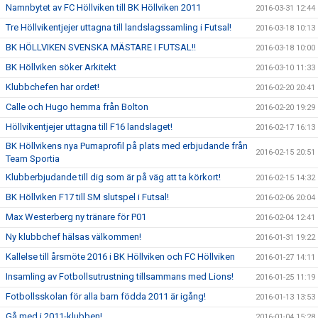
Namnbytet av FC Höllviken till BK Höllviken 2011
2016-03-31 12:44
Tre Höllvikentjejer uttagna till landslagssamling i Futsal!
2016-03-18 10:13
BK HÖLLVIKEN SVENSKA MÄSTARE I FUTSAL!!
2016-03-18 10:00
BK Höllviken söker Arkitekt
2016-03-10 11:33
Klubbchefen har ordet!
2016-02-20 20:41
Calle och Hugo hemma från Bolton
2016-02-20 19:29
Höllvikentjejer uttagna till F16 landslaget!
2016-02-17 16:13
BK Höllvikens nya Pumaprofil på plats med erbjudande från
2016-02-15 20:51
Team Sportia
Klubberbjudande till dig som är på väg att ta körkort!
2016-02-15 14:32
BK Höllviken F17 till SM slutspel i Futsal!
2016-02-06 20:04
Max Westerberg ny tränare för P01
2016-02-04 12:41
Ny klubbchef hälsas välkommen!
2016-01-31 19:22
Kallelse till årsmöte 2016 i BK Höllviken och FC Höllviken
2016-01-27 14:11
Insamling av Fotbollsutrustning tillsammans med Lions!
2016-01-25 11:19
Fotbollsskolan för alla barn födda 2011 är igång!
2016-01-13 13:53
Gå med i 2011-klubben!
2016-01-04 15:28