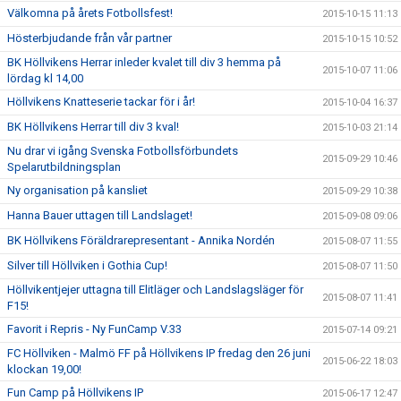
Välkomna på årets Fotbollsfest!
2015-10-15 11:13
Hösterbjudande från vår partner
2015-10-15 10:52
BK Höllvikens Herrar inleder kvalet till div 3 hemma på
2015-10-07 11:06
lördag kl 14,00
Höllvikens Knatteserie tackar för i år!
2015-10-04 16:37
BK Höllvikens Herrar till div 3 kval!
2015-10-03 21:14
Nu drar vi igång Svenska Fotbollsförbundets
2015-09-29 10:46
Spelarutbildningsplan
Ny organisation på kansliet
2015-09-29 10:38
Hanna Bauer uttagen till Landslaget!
2015-09-08 09:06
BK Höllvikens Föräldrarepresentant - Annika Nordén
2015-08-07 11:55
Silver till Höllviken i Gothia Cup!
2015-08-07 11:50
Höllvikentjejer uttagna till Elitläger och Landslagsläger för
2015-08-07 11:41
F15!
Favorit i Repris - Ny FunCamp V.33
2015-07-14 09:21
FC Höllviken - Malmö FF på Höllvikens IP fredag den 26 juni
2015-06-22 18:03
klockan 19,00!
Fun Camp på Höllvikens IP
2015-06-17 12:47