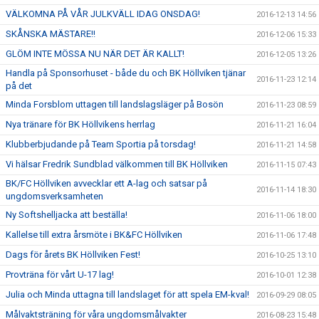
VÄLKOMNA PÅ VÅR JULKVÄLL IDAG ONSDAG!
2016-12-13 14:56
SKÅNSKA MÄSTARE!!
2016-12-06 15:33
GLÖM INTE MÖSSA NU NÄR DET ÄR KALLT!
2016-12-05 13:26
Handla på Sponsorhuset - både du och BK Höllviken tjänar
2016-11-23 12:14
på det
Minda Forsblom uttagen till landslagsläger på Bosön
2016-11-23 08:59
Nya tränare för BK Höllvikens herrlag
2016-11-21 16:04
Klubberbjudande på Team Sportia på torsdag!
2016-11-21 14:58
Vi hälsar Fredrik Sundblad välkommen till BK Höllviken
2016-11-15 07:43
BK/FC Höllviken avvecklar ett A-lag och satsar på
2016-11-14 18:30
ungdomsverksamheten
Ny Softshelljacka att beställa!
2016-11-06 18:00
Kallelse till extra årsmöte i BK&FC Höllviken
2016-11-06 17:48
Dags för årets BK Höllviken Fest!
2016-10-25 13:10
Provträna för vårt U-17 lag!
2016-10-01 12:38
Julia och Minda uttagna till landslaget för att spela EM-kval!
2016-09-29 08:05
Målvaktsträning för våra ungdomsmålvakter
2016-08-23 15:48