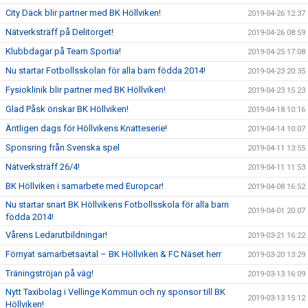
City Däck blir partner med BK Höllviken!
2019-04-26 12:37
Nätverksträff på Delitorget!
2019-04-26 08:59
Klubbdagar på Team Sportia!
2019-04-25 17:08
Nu startar Fotbollsskolan för alla barn födda 2014!
2019-04-23 20:35
Fysioklinik blir partner med BK Höllviken!
2019-04-23 15:23
Glad Påsk önskar BK Höllviken!
2019-04-18 10:16
Äntligen dags för Höllvikens Knatteserie!
2019-04-14 10:07
Sponsring från Svenska spel
2019-04-11 13:55
Nätverksträff 26/4!
2019-04-11 11:53
BK Höllviken i samarbete med Europcar!
2019-04-08 16:52
Nu startar snart BK Höllvikens Fotbollsskola för alla barn
2019-04-01 20:07
födda 2014!
Vårens Ledarutbildningar!
2019-03-21 16:22
Förnyat samarbetsavtal – BK Höllviken & FC Näset herr
2019-03-20 13:29
Träningströjan på väg!
2019-03-13 16:09
Nytt Taxibolag i Vellinge Kommun och ny sponsor till BK
2019-03-13 15:12
Höllviken!