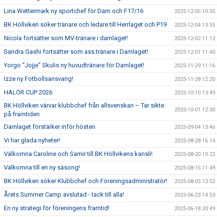
Lina Wettermark ny sportchef för Dam och F17/16
2025-12-05 10:55
BK Höllviken söker tränare och ledare till Herrlaget och P19
2025-12-04 13:55
Nicola fortsätter som MV-tränare i damlaget!
2025-12-02 11:12
Sandra Gashi fortsätter som ass.tränare i Damlaget!
2025-12-01 11:40
Yorgo "Jojje" Skulis ny huvudtränare för Damlaget!
2025-11-29 11:16
Izze ny Fotbollsansvarig!
2025-11-28 12:20
HALÖR CUP 2026
2025-10-10 13:49
BK Höllviken värvar klubbchef från allsvenskan – Tar sikte
2025-10-01 12:00
på framtiden
Damlaget förstärker inför hösten
2025-09-04 13:46
Vi har glada nyheter!
2025-08-28 16:14
Välkomna Caroline och Samir till BK Höllvikens kansli!
2025-08-20 10:22
Välkomna till en ny säsong!
2025-08-15 11:49
BK Höllviken söker Klubbchef och Föreningsadministratör!
2025-08-05 13:52
Årets Summer Camp avslutad - tack till alla!
2025-06-23 14:53
En ny strategi för föreningens framtid!
2025-06-18 20:49