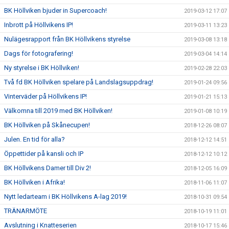
BK Höllviken bjuder in Supercoach!
2019-03-12 17:07
Inbrott på Höllvikens IP!
2019-03-11 13:23
Nulägesrapport från BK Höllvikens styrelse
2019-03-08 13:18
Dags för fotografering!
2019-03-04 14:14
Ny styrelse i BK Höllviken!
2019-02-28 22:03
Två fd BK Höllviken spelare på Landslagsuppdrag!
2019-01-24 09:56
Vinterväder på Höllvikens IP!
2019-01-21 15:13
Välkomna till 2019 med BK Höllviken!
2019-01-08 10:19
BK Höllviken på Skånecupen!
2018-12-26 08:07
Julen. En tid för alla?
2018-12-12 14:51
Öppettider på kansli och IP
2018-12-12 10:12
BK Höllvikens Damer till Div 2!
2018-12-05 16:09
BK Höllviken i Afrika!
2018-11-06 11:07
Nytt ledarteam i BK Höllvikens A-lag 2019!
2018-10-31 09:54
TRÄNARMÖTE
2018-10-19 11:01
Avslutning i Knatteserien
2018-10-17 15:46