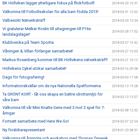
BK Höllviken lägger ytterligare fokus på flickfotboll!
2018-04-20 10:31
Välkomna till Fotbollsskolan för alla barn födda 2013!
2018-03-31 12:02
Välbesökt Nätverksträff
2018-03-29 13:34
Vi gratulerar Melker Roslin till uttagningen till P16s
2018-03-28 17:02
landslagsläger!
Klubbvecka på Team Sportia
2018-03-27 15:42
Våningen & Villan förlänger samarbetet!
2018-03-27 10:03
Markus Rosenberg kommer till BK Höllvikens nätverksträff!
2018-03-21 10:15
Höllvikens Cykel utökar samarbetet!
2018-03-16 09:38
Dags för fotografering!
2018-03-03 17:58
Informationskvällar om de nya Nationella Spelformerna
2018-02-13 19:28
Ta GRÖNT KORT - låt oss skapa en bättre idrottsmiljö för
2018-02-13 15:07
våra barn
Välkomna till vår Mini Knatte Serie med 3 mot 3 spel för 7-
2018-02-08 12:32
åringar
Fortsatt samarbete med Here We Go!
2018-02-07 22:54
Ny föräldrarepresentant
2018-01-23 08:31
Välkomna till årsmöte och workshop med Thomas Önnevik