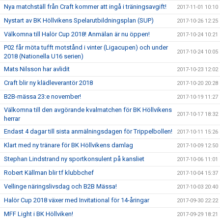
Nya matchställ från Craft kommer att ingå i träningsavgift!
2017-11-01 10:10
Nystart av BK Höllvikens Spelarutbildningsplan (SUP)
2017-10-26 12:25
Välkomna till Halör Cup 2018! Anmälan är nu öppen!
2017-10-24 10:21
P02 får möta tufft motstånd i vinter (Ligacupen) och under
2017-10-24 10:05
2018 (Nationella U16 serien)
Mats Nilsson har avlidit
2017-10-23 12:02
Craft blir ny klädleverantör 2018
2017-10-20 20:28
B2B-mässa 23:e november!
2017-10-19 11:27
Välkomna till den avgörande kvalmatchen för BK Höllvikens
2017-10-17 18:32
herrar
Endast 4 dagar till sista anmälningsdagen för Trippelbollen!
2017-10-11 15:26
Klart med ny tränare för BK Höllvikens damlag
2017-10-09 12:50
Stephan Lindstrand ny sportkonsulent på kansliet
2017-10-06 11:01
Robert Källman blir tf klubbchef
2017-10-04 15:37
Vellinge näringslivsdag och B2B Mässa!
2017-10-03 20:40
Halör Cup 2018 växer med Invitational för 14-åringar
2017-09-30 22:22
MFF Light i BK Höllviken!
2017-09-29 18:21