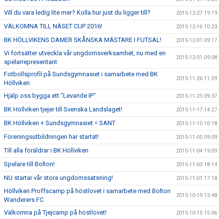
Vill du vara ledig lite mer? Kolla hur just du ligger till?
2015-12-27 19:19
VÄLKOMNA TILL NÄSET CUP 2016!
2015-12-16 10:23
BK HÖLLVIKENS DAMER SKÅNSKA MÄSTARE I FUTSAL!
2015-12-01 09:17
Vi fortsätter utveckla vår ungdomsverksamhet, nu med en
2015-12-01 09:08
spelarrepresentant
Fotbollsprofil på Sundsgymnasiet i samarbete med BK
2015-11-26 11:09
Höllviken
Hjälp oss bygga ett "Levande IP"
2015-11-25 09:37
BK Höllviken tjejer till Svenska Landslaget!
2015-11-17 14:27
BK Höllviken + Sundsgymnasiet = SANT
2015-11-10 10:18
Föreningsutbildningen har startat!
2015-11-05 09:09
Till alla föräldrar i BK Höllviken
2015-11-04 19:09
Spelare till Bolton!
2015-11-03 18:14
NU startar vår stora ungdomssatsning!
2015-11-01 17:18
Höllviken Proffscamp på höstlovet i samarbete med Bolton
2015-10-19 13:48
Wanderers FC
Välkomna på Tjejcamp på höstlovet!
2015-10-15 15:06