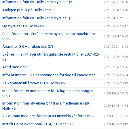
Information från BK Höllvikens styrelse Q2
2021-06-29 14:50
Äntligen publik på Höllvikens IP!
2021-06-04 15:20
Information från BK Höllvikens styrelse Q1
2021-04-05 21:05
Ny styrelse i BK Höllviken
2021-03-03 19:47
För information - Craft lanserar ny kollektion matchtröjor
2021-03-01 19:22
2022
Årsmöte i BK Höllviken den 3/3
2021-02-24 16:42
Skånes FF:s riktlinjer utifrån gällande restriktioner 2021-02-
2021-02-08 19:46
08
Alltid med oss
2021-02-02 12:06
Inför årsmötet – Valberedningens förslag till kandidater
2021-01-27 15:34
Välkommen till årsmöte i BK Höllviken.
2021-01-27 10:13
Martin fortsätter som tränare för A-laget herr säsongen
2020-12-09 10:33
2021
Information från styrelsen Q4 till alla medlemmar i BK
2020-12-08 14:54
Höllviken
Vill du vara med och fortsätta att utveckla vår förening?
2020-11-16 17:33
Inställt Halör Invitational i U14, U15 och F15.
2020-10-27 20:49