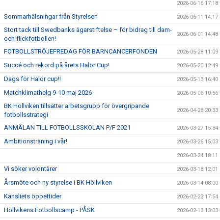
2026-06-16 17:18
Sommarhälsningar från Styrelsen
2026-06-11 14:17
Stort tack till Swedbanks ägarstiftelse – för bidrag till dam-
2026-06-01 14:48
och flickfotbollen!
FOTBOLLSTRÖJEFREDAG FÖR BARNCANCERFONDEN
2026-05-28 11:09
Succé och rekord på årets Halör Cup!
2026-05-20 12:49
Dags för Halör cup!!
2026-05-13 16:40
Matchklimathelg 9-10 maj 2026
2026-05-06 10:56
BK Höllviken tillsätter arbetsgrupp för övergripande
2026-04-28 20:33
fotbollsstrategi
ANMÄLAN TILL FOTBOLLSSKOLAN P/F 2021
2026-03-27 15:34
Ambitionsträning i vår!
2026-03-26 15:03
2026-03-24 18:11
Vi söker volontärer
2026-03-18 12:01
Årsmöte och ny styrelse i BK Höllviken
2026-03-14 08:00
Kansliets öppettider
2026-02-23 17:54
Höllvikens Fotbollscamp - PÅSK
2026-02-13 13:03