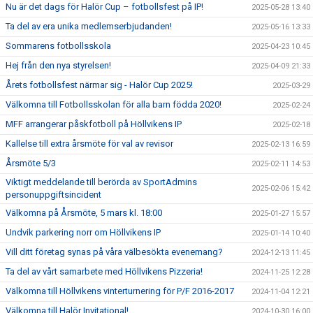
Nu är det dags för Halör Cup – fotbollsfest på IP!
2025-05-28 13:40
Ta del av era unika medlemserbjudanden!
2025-05-16 13:33
Sommarens fotbollsskola
2025-04-23 10:45
Hej från den nya styrelsen!
2025-04-09 21:33
Årets fotbollsfest närmar sig - Halör Cup 2025!
2025-03-29
Välkomna till Fotbollsskolan för alla barn födda 2020!
2025-02-24
MFF arrangerar påskfotboll på Höllvikens IP
2025-02-18
Kallelse till extra årsmöte för val av revisor
2025-02-13 16:59
Årsmöte 5/3
2025-02-11 14:53
Viktigt meddelande till berörda av SportAdmins
2025-02-06 15:42
personuppgiftsincident
Välkomna på Årsmöte, 5 mars kl. 18:00
2025-01-27 15:57
Undvik parkering norr om Höllvikens IP
2025-01-14 10:40
Vill ditt företag synas på våra välbesökta evenemang?
2024-12-13 11:45
Ta del av vårt samarbete med Höllvikens Pizzeria!
2024-11-25 12:28
Välkomna till Höllvikens vinterturnering för P/F 2016-2017
2024-11-04 12:21
Välkomna till Halör Invitational!
2024-10-30 16:00