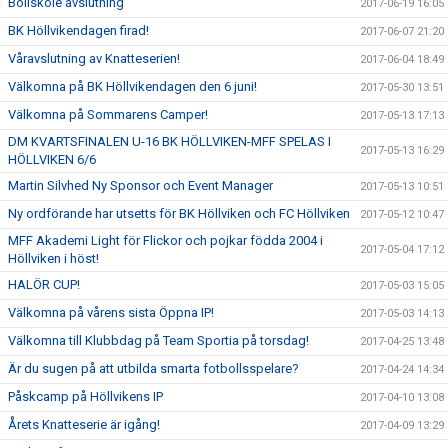
Bollskole avslutning
2017-06-19 16:05
BK Höllvikendagen firad!
2017-06-07 21:20
Våravslutning av Knatteserien!
2017-06-04 18:49
Välkomna på BK Höllvikendagen den 6 juni!
2017-05-30 13:51
Välkomna på Sommarens Camper!
2017-05-13 17:13
DM KVARTSFINALEN U-16 BK HÖLLVIKEN-MFF SPELAS I
2017-05-13 16:29
HÖLLVIKEN 6/6
Martin Silvhed Ny Sponsor och Event Manager
2017-05-13 10:51
Ny ordförande har utsetts för BK Höllviken och FC Höllviken
2017-05-12 10:47
MFF Akademi Light för Flickor och pojkar födda 2004 i
2017-05-04 17:12
Höllviken i höst!
HALÖR CUP!
2017-05-03 15:05
Välkomna på vårens sista Öppna IP!
2017-05-03 14:13
Välkomna till Klubbdag på Team Sportia på torsdag!
2017-04-25 13:48
Är du sugen på att utbilda smarta fotbollsspelare?
2017-04-24 14:34
Påskcamp på Höllvikens IP
2017-04-10 13:08
Årets Knatteserie är igång!
2017-04-09 13:29