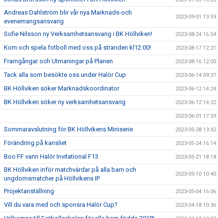
Andreas Dahlström blir vår nya Marknads-och
2023-09-01 13:59
evenemangsansvarig
Sofie Nilsson ny Verksamhetsansvarig i BK Höllviken!
2023-08-24 16:54
Kom och spela fotboll med oss på stranden kl12:00!
2023-08-17 12:21
Framgångar och Utmaningar på Planen
2023-08-16 12:00
Tack alla som besökte oss under Halör Cup
2023-06-14 09:37
BK Höllviken söker Marknadskoordinator
2023-06-12 14:24
BK Höllviken söker ny verksamhetsansvarig
2023-06-12 14:22
2023-06-01 17:59
Sommaravslutning för BK Höllvikens Miniserie
2023-05-28 13:42
Förändring på kansliet
2023-05-24 16:14
Boo FF vann Halör Invitational F13
2023-05-21 18:18
BK Höllviken inför matchvärdar på alla barn och
2023-05-10 10:40
ungdomsmatcher på Höllvikens IP
Projektanställning
2023-05-04 16:06
Vill du vara med och sponsra Halör Cup?
2023-04-18 10:36