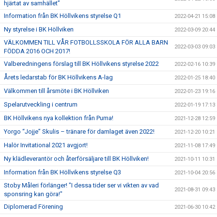
hjärtat av samhället”
Information från BK Höllvikens styrelse Q1
2022-04-21 15:08
Ny styrelse i BK Höllviken
2022-03-09 20:44
VÄLKOMMEN TILL VÅR FOTBOLLSSKOLA FÖR ALLA BARN
2022-03-03 09:03
FÖDDA 2016 OCH 2017!
Valberedningens förslag till BK Höllvikens styrelse 2022
2022-02-16 10:39
Årets ledarstab för BK Höllvikens A-lag
2022-01-25 18:40
Välkommen till årsmöte i BK Höllviken
2022-01-23 19:16
Spelarutveckling i centrum
2022-01-19 17:13
BK Höllvikens nya kollektion från Puma!
2021-12-28 12:59
Yorgo “Jojje” Skulis – tränare för damlaget även 2022!
2021-12-20 10:21
Halör Invitational 2021 avgjort!
2021-11-08 17:49
Ny klädleverantör och återförsäljare till BK Höllviken!
2021-10-11 10:31
Information från BK Höllvikens styrelse Q3
2021-10-04 20:56
Stoby Måleri förlänger! "I dessa tider ser vi vikten av vad
2021-08-31 09:43
sponsring kan göra!"
Diplomerad Förening
2021-06-30 10:42