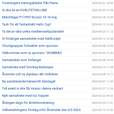
Föreningens träningskläder från Puma
2024-05-21 18:02
Vi ska bli en KVALITETSKLUBB
2024-05-20 13:28
Matchläger P17/P07 Bosön 13-16 maj
2024-05-18 19:43
Tack för ett fantastiskt Halör Cup!
2024-05-13 15:48
Ta del av våra unika medlemserbjudanden!
2024-04-25 11:12
Vi förlänger samarbetet med GetAccept
2024-04-15 16:28
Cloudgruppen fortsätter som sponsor
2024-04-08 13:03
Välkommen som ny sponsor; 1KOMMA5
2024-04-04 10:50
Samarbeten som förlängs!
2024-03-28 14:49
Samarbete med Smokey Barbeque
2024-03-14 11:58
Årsmöte och ny styrelse i BK Höllviken
2024-03-08 12:11
Ny assisterande tränare till damlaget
2024-03-07 11:39
Två event ni inte får missa i denna veckan!
2024-02-27 11:54
Nytt samarbete med Ica Toppen
2024-02-22 09:52
Återigen dags för Ambitionsträning
2024-02-20 11:01
Valberedningens förslag inför Årsmötet den 6/3 2024
2024-02-15 15:45