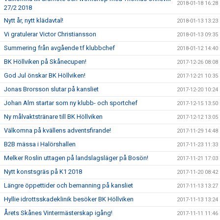
2018-01-18 16:28
27/2 2018
Nytt år, nytt klädavtal!
2018-01-13 13:23
Vi gratulerar Victor Christiansson
2018-01-13 09:35
Summering från avgående tf klubbchef
2018-01-12 14:40
BK Höllviken på Skånecupen!
2017-12-26 08:08
God Jul önskar BK Höllviken!
2017-12-21 10:35
Jonas Brorsson slutar på kansliet
2017-12-20 10:24
Johan Alm startar som ny klubb- och sportchef
2017-12-15 13:50
Ny målvaktstränare till BK Höllviken
2017-12-12 13:05
Välkomna på kvällens adventsfirande!
2017-11-29 14:48
B2B mässa i Halörshallen
2017-11-23 11:33
Melker Roslin uttagen på landslagsläger på Bosön!
2017-11-21 17:03
Nytt konstsgräs på K1 2018
2017-11-20 08:42
Längre öppettider och bemanning på kansliet
2017-11-13 13:27
Hyllie idrottsskadeklinik besöker BK Höllviken
2017-11-13 13:24
Årets Skånes Vintermästerskap igång!
2017-11-11 11:46