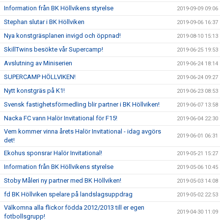
Information från BK Höllvikens styrelse
2019-09-09 09:06
Stephan slutar i BK Höllviken
2019-09-06 16:37
Nya konstgräsplanen invigd och öppnad!
2019-08-10 15:13
SkillTwins besökte vår Supercamp!
2019-06-25 19:53
Avslutning av Miniserien
2019-06-24 18:14
SUPERCAMP HÖLLVIKEN!
2019-06-24 09:27
Nytt konstgräs på K1!
2019-06-23 08:53
Svensk fastighetsförmedling blir partner i BK Höllviken!
2019-06-07 13:58
Nacka FC vann Halör Invitational för F15!
2019-06-04 22:30
Vem kommer vinna årets Halör Invitational - idag avgörs
2019-06-01 06:31
det!
Ekohus sponsrar Halör Invitational!
2019-05-21 15:27
Information från BK Höllvikens styrelse
2019-05-06 10:45
Stoby Måleri ny partner med BK Höllviken!
2019-05-03 14:08
fd BK Höllviken spelare på landslagsuppdrag
2019-05-02 22:53
Välkomna alla flickor födda 2012/2013 till er egen
2019-04-30 11:09
fotbollsgrupp!