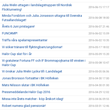
Julia Welin uttagen i landslagstruppen till Nordisk
2016-06-15 17:17
Flickturnering!
Minda Forsblom och Julia Jonasson uttagna till Svenska
2016-06-08 18:00
Futsallandslaget!
Årets 6 Juni pristagare!
2016-06-07 21:46
FUNCAMP!
2016-06-02 15:09
Träffa våra spelarrepresentanter
2016-06-02 10:35
Vi söker tränare till flyktingbarn/ungdomar!
2016-05-17 18:02
Halör Cup slut för i år
2016-05-09 15:20
Vi gratulerar Fortuna FF och IF Brommapojkarna till vinsten i
2016-05-08 10:47
Halör Cup
Vi önskar Julia Welin Lycka till i Landslaget
2016-05-05 06:06
Jonas Brorsson fortsätter i BK Höllviken
2016-04-30 17:00
Mats Nilsson slutar i BK Höllviken
2016-04-30 01:00
Pressmeddelande Halör Cup 2016
2016-04-29 12:02
Missa inte årets matcher - köp årskort idag!
2016-04-06 09:55
Robert numera glad pensionär!
2016-03-31 12:46