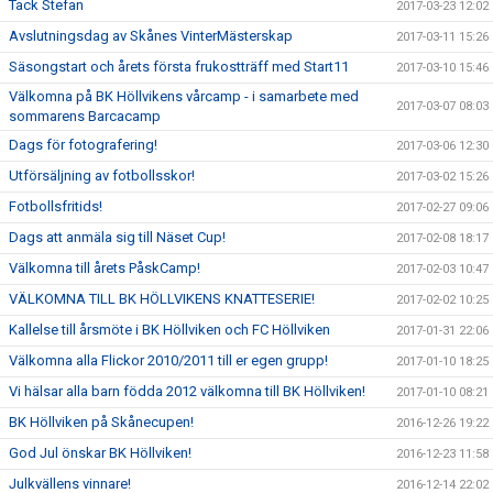
Tack Stefan
2017-03-23 12:02
Avslutningsdag av Skånes VinterMästerskap
2017-03-11 15:26
Säsongstart och årets första frukostträff med Start11
2017-03-10 15:46
Välkomna på BK Höllvikens vårcamp - i samarbete med
2017-03-07 08:03
sommarens Barcacamp
Dags för fotografering!
2017-03-06 12:30
Utförsäljning av fotbollsskor!
2017-03-02 15:26
Fotbollsfritids!
2017-02-27 09:06
Dags att anmäla sig till Näset Cup!
2017-02-08 18:17
Välkomna till årets PåskCamp!
2017-02-03 10:47
VÄLKOMNA TILL BK HÖLLVIKENS KNATTESERIE!
2017-02-02 10:25
Kallelse till årsmöte i BK Höllviken och FC Höllviken
2017-01-31 22:06
Välkomna alla Flickor 2010/2011 till er egen grupp!
2017-01-10 18:25
Vi hälsar alla barn födda 2012 välkomna till BK Höllviken!
2017-01-10 08:21
BK Höllviken på Skånecupen!
2016-12-26 19:22
God Jul önskar BK Höllviken!
2016-12-23 11:58
Julkvällens vinnare!
2016-12-14 22:02