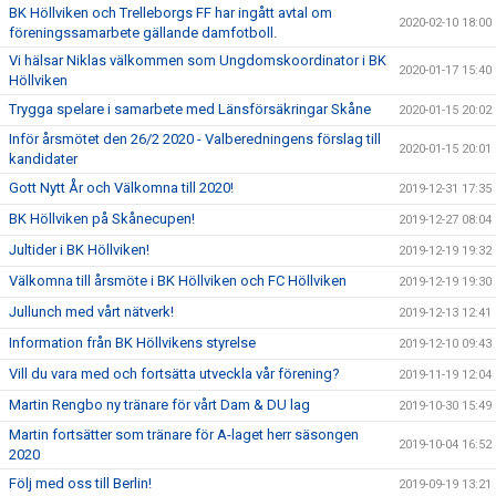
BK Höllviken och Trelleborgs FF har ingått avtal om
2020-02-10 18:00
föreningssamarbete gällande damfotboll.
Vi hälsar Niklas välkommen som Ungdomskoordinator i BK
2020-01-17 15:40
Höllviken
Trygga spelare i samarbete med Länsförsäkringar Skåne
2020-01-15 20:02
Inför årsmötet den 26/2 2020 - Valberedningens förslag till
2020-01-15 20:01
kandidater
Gott Nytt År och Välkomna till 2020!
2019-12-31 17:35
BK Höllviken på Skånecupen!
2019-12-27 08:04
Jultider i BK Höllviken!
2019-12-19 19:32
Välkomna till årsmöte i BK Höllviken och FC Höllviken
2019-12-19 19:30
Jullunch med vårt nätverk!
2019-12-13 12:41
Information från BK Höllvikens styrelse
2019-12-10 09:43
Vill du vara med och fortsätta utveckla vår förening?
2019-11-19 12:04
Martin Rengbo ny tränare för vårt Dam & DU lag
2019-10-30 15:49
Martin fortsätter som tränare för A-laget herr säsongen
2019-10-04 16:52
2020
Följ med oss till Berlin!
2019-09-19 13:21