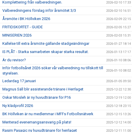
Komplettering från valberedningen.
2026-02-10 17:33
Valberedningens förslag inför årsmötet 3/3
2026-02-10 16:51
Årsmöte i BK Höllviken 2026
2026-02-09 22:15
FRITIDSKORTET - GUIDE
2026-02-05 15:27
MINISERIEN 2026
2026-02-03 15:31
Kallelse till extra årsmöte gällande stadgeändringar
2026-01-27 18:14
IS PLÅT - Starka samarbeten skapar starka resultat.
2026-01-13 17:17
Är du revisor?
2026-01-10 08:06
Inför fotbollsåret 2026 söker vår valberedning nu tillskott till
2026-01-10 08:02
styrelsen.
Ledardag 17 januari
2026-01-05 09:50
Magnus Säll blir assisterande tränare i Herrlaget
2025-12-22 12:30
Oskar Mosleh är ny huvudtränare för P16
2025-12-19 12:00
Ny klädprofil 2026
2025-12-18 23:15
BK Höllviken är nu medlemmar i MFFs Fotbollsnätverk
2025-12-15 13:26
Meriterad evenemangsansvarig på plats!
2025-12-12 14:00
Rasim Pasagic ny huvudtränare för herrlaget
2025-12-11 11:00