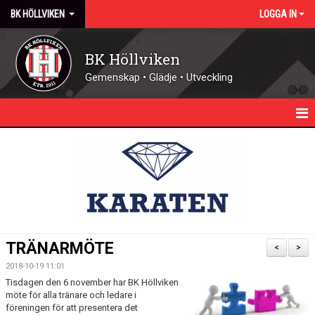
BK HÖLLVIKEN
LOGGA IN
BK Höllviken
Gemenskap • Glädje • Utveckling
HEM
KALENDER
NYHETER
KONTAKT - ÖPPETTIDER
TRÄNARMÖTE
<
>
FÖRENINGEN
2018-10-19 11:01
Tisdagen den 6 november har BK Höllviken
DOMARE
möte för alla tränare och ledare i
föreningen för att presentera det