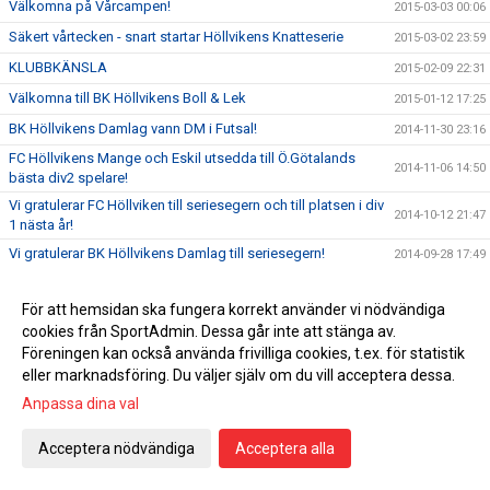
Välkomna på Vårcampen!
2015-03-03 00:06
Säkert vårtecken - snart startar Höllvikens Knatteserie
2015-03-02 23:59
KLUBBKÄNSLA
2015-02-09 22:31
Välkomna till BK Höllvikens Boll & Lek
2015-01-12 17:25
BK Höllvikens Damlag vann DM i Futsal!
2014-11-30 23:16
FC Höllvikens Mange och Eskil utsedda till Ö.Götalands
2014-11-06 14:50
bästa div2 spelare!
Vi gratulerar FC Höllviken till seriesegern och till platsen i div
2014-10-12 21:47
1 nästa år!
Vi gratulerar BK Höllvikens Damlag till seriesegern!
2014-09-28 17:49
Inbjudan UEFAS YOUTH LEAGUE
2014-09-20 12:45
För att hemsidan ska fungera korrekt använder vi nödvändiga
Årets mössa här!
2014-09-16 23:10
cookies från SportAdmin. Dessa går inte att stänga av.
Nytt nummer av Bollkoll!
2014-09-11 14:16
Föreningen kan också använda frivilliga cookies, t.ex. för statistik
eller marknadsföring. Du väljer själv om du vill acceptera dessa.
Välkomna till Skåne VM 2014-2015!
2014-08-28 16:06
Anpassa dina val
Klubbprylar!
2014-08-21 12:37
Mästarbesök på Höllvikens IP
2014-06-19 00:10
Acceptera nödvändiga
Acceptera alla
FC Höllviken möter MFF 18 juni!
2014-06-09 17:13