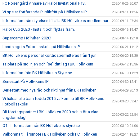
FC Rosengård vinnare av Halör Invitational F13!
2020-10-26 20:07
Vi spelar fortfarande Publikfritt på Höllvikens IP
2020-09-11 11:56
Information från styrelsen till alla BK Höllvikens medlemmar
2020-09-11 07:34
Halör Cup 2020 - Inställt och flyttas fram.
2020-08-16 19:47
Supercamp Höllviken 2020!
2020-08-14 12:10
Landslagets Fotbollsskola på Höllvikens IP
2020-06-21 11:12
BK Höllvikens personal korttidspermitteras från 1 juni
2020-06-20 15:30
Ta plats på sidlinjen och "se" ditt lag i BK Höllviken!
2020-06-12 13:36
Information från BK Höllvikens Styrelse
2020-06-10 11:29
Seriestart På Höllvikens IP
2020-04-30 12:41
Seriestart med nya råd och riktlinjer från BK Höllviken
2020-04-29 20:13
Vi hälsar alla barn födda 2015 välkomna till BK Höllvikens
2020-03-23 09:47
Fotbollsskola!
Bli företagspartner i BK Höllviken 2020 och stötta våra
2020-03-22 22:54
ungdomslag!
Q1 - Information från BK Höllvikens styrelse
2020-03-10 21:06
Välkomna till årsmöte i BK Höllviken och FC Höllviken
2020-02-14 18:27