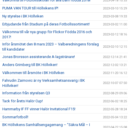
Välkomna till Fotbollsskolan för alla barn födda 2018!
2023-04-18 10:33
PUMA VAN TOUR till Höllvikens IP!
2023-03-10 15:29
Ny styrelse i BK Höllviken
2023-03-08 19:33
Erbjudande från Stadium på deras Fotbollssortiment!
2023-03-02 11:00
Välkomna till vår nya grupp för Flickor Födda 2016 och
2023-02-12 18:16
2017!
Inför årsmötet den 8 mars 2023 – Valberedningens förslag
2023-02-10 12:15
till kandidater
Jonas Brorsson assisterande A-lagstränare!
2022-12-14 21:41
Anders Grimberg till BK Höllviken!
2022-12-02 13:21
Välkommen till årsmöte i BK Höllviken
2022-11-20 16:12
Fahrudin Zaimovic är ny Verksamhetsansvarig i BK
2022-10-07 07:50
Höllviken!
Information från styrelsen Q3
2022-08-29 09:06
Tack för årets Halör Cup!
2022-06-02 18:25
Hammarby IF FF vinner Halör Invitational F15!
2022-05-28 18:24
Sommarfotboll!
2022-05-04 13:22
BK Höllvikens Samhällsengagemang – ”Säkra Mål – I
2022-04-22 15:08