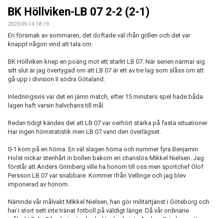
BILDGALLERI
BK Höllviken-LB 07 2-2 (2-1)
2023-05-14 18:19
KONTAKT
En försmak av sommaren, det doftade väl ifrån grillen och det var
knappt någon vind att tala om.
BK Höllviken knep en poäng mot ett starkt LB 07. När serien närmar sig
sitt slut är jag övertygad om att LB 07 är ett av tre lag som slåss om att
gå upp i division II södra Götaland.
Inledningsvis var det en jämn match, efter 15 minuters spel hade båda
lagen haft varsin halvchans till mål.
Redan tidigt kändes det att LB 07 var oerhört starka på fasta situationer.
Har ingen hörnstatistik men LB 07 vann den överlägset.
0-1 kom på en hörna. En väl slagen hörna och nummer fyra Benjamin
Holst nickar stenhårt in bollen bakom en chanslös Mikkel Nielsen. Jag
förstår att Anders Grimberg ville ha honom till oss men sportchef Olof
Persson LB 07 var snabbare. Kommer ifrån Vellinge och jag blev
imponerad av honom.
Nämnde vår målvakt Mikkel Nielsen, han gör militärtjänst i Göteborg och
har i stort sett inte tränat fotboll på väldigt länge. Då vår ordinarie