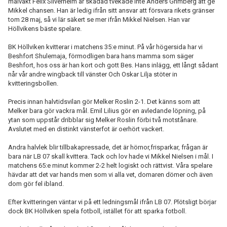
målvakt Felix Silverheim är skadad tvekade inte Anders Grimberg att ge
Mikkel chansen. Han är ledig ifrån sitt ansvar att försvara rikets gränser
tom
28 maj
, så vi lär säkert se mer ifrån Mikkel Nielsen. Han var
Höllvikens bäste spelare.
BK Höllviken kvitterar i matchens 35:e minut. På vår högersida har vi
Beshfort Shulemaja, förmodligen bara hans mamma som säger
Beshfort, hos oss är han kort och gott Bes. Hans inlägg, ett långt sådant
når vår andre wingback till vänster Och Oskar Lilja stöter in
kvitteringsbollen.
Precis innan halvtidsvilan gör Melker Roslin 2-1. Det känns som att
Melker bara gör vackra mål. Emil Lilius gör en avledande löpning, på
ytan som uppstår dribblar sig Melker Roslin förbi två motstånare.
Avslutet med en distinkt vänsterfot är oerhört vackert.
Andra halvlek blir tillbakapressade, det är hörnor,frisparkar, frågan är
bara när LB 07 skall kvittera. Tack och lov hade vi Mikkel Nielsen i mål. I
matchens 65:e minut kommer 2-2 helt logiskt och rättvist. Våra spelare
hävdar att det var hands men som vi alla vet, domaren dömer och även
dom gör fel ibland.
Efter kvitteringen väntar vi på ett ledningsmål ifrån LB 07. Plötsligt börjar
dock BK Höllviken spela fotboll, istället för att sparka fotboll.