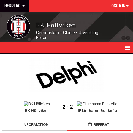
HERRLAG
LOGGA IN
BK Höllviken
Gemenskap • Glädje • Utveckling
Herrar
HEM
NYHETER
KALENDER
TRUPPEN
2 - 2
BK Höllviken
IF Limhamn Bunkeflo
MATCHER
DOKUMENT
INFORMATION
REFERAT