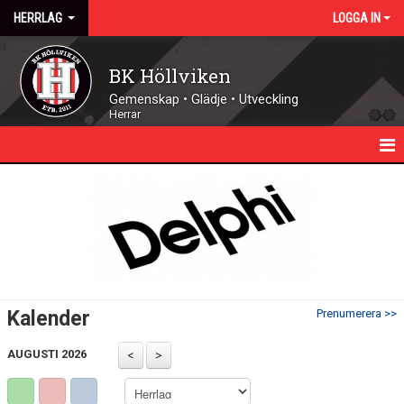
HERRLAG
LOGGA IN
BK Höllviken
Gemenskap • Glädje • Utveckling
Herrar
HEM
NYHETER
KALENDER
TRUPPEN
Kalender
Prenumerera >>
MATCHER
AUGUSTI 2026
DOKUMENT