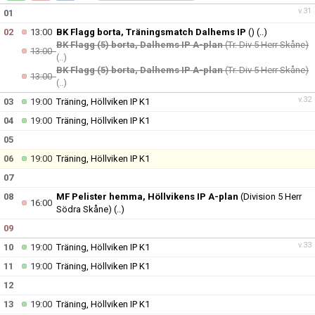
BILDGALLERI
v.31
01
02
13:00
BK Flagg borta, Träningsmatch Dalhems IP
()
(..)
KONTAKT
BK Flagg (5) borta, Dalhems IP A-plan
(Tr. Div 5 Herr Skåne)
13:00
(..)
BK Flagg (5) borta, Dalhems IP A-plan
(Tr. Div 5 Herr Skåne)
13:00
(..)
v.32
03
19:00
Träning, Höllviken IP K1
04
19:00
Träning, Höllviken IP K1
05
06
19:00
Träning, Höllviken IP K1
07
08
MF Pelister hemma, Höllvikens IP A-plan
(Division 5 Herr
16:00
Södra Skåne)
(..)
09
v.33
10
19:00
Träning, Höllviken IP K1
11
19:00
Träning, Höllviken IP K1
12
13
19:00
Träning, Höllviken IP K1