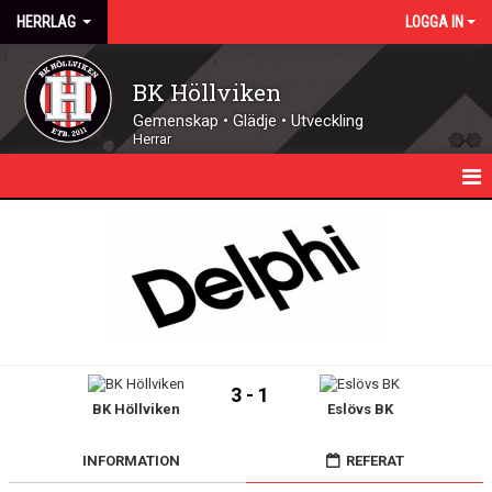
HERRLAG
LOGGA IN
BK Höllviken
Gemenskap • Glädje • Utveckling
Herrar
HEM
NYHETER
KALENDER
TRUPPEN
3 - 1
BK Höllviken
Eslövs BK
MATCHER
DOKUMENT
INFORMATION
REFERAT