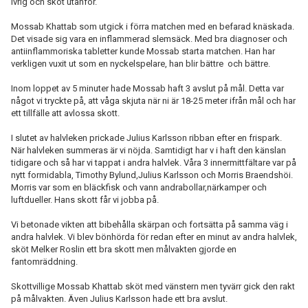
ivrig och sköt utanför.
Mossab Khattab som utgick i förra matchen med en befarad knäskada.
Det visade sig vara en inflammerad slemsäck. Med bra diagnoser och
antiinflammoriska tabletter kunde Mossab starta matchen. Han har
verkligen vuxit ut som en nyckelspelare, han blir bättre och bättre.
Inom loppet av 5 minuter hade Mossab haft 3 avslut på mål. Detta var
något vi tryckte på, att våga skjuta när ni är 18-25 meter ifrån mål och har
ett tillfälle att avlossa skott.
I slutet av halvleken prickade Julius Karlsson ribban efter en frispark.
När halvleken summeras är vi nöjda. Samtidigt har v i haft den känslan
tidigare och så har vi tappat i andra halvlek. Våra 3 innermittfältare var på
nytt formidabla, Timothy Bylund,Julius Karlsson och Morris Braendshöi.
Morris var som en bläckfisk och vann andrabollar,närkamper och
luftdueller. Hans skott får vi jobba på.
Vi betonade vikten att bibehålla skärpan och fortsätta på samma väg i
andra halvlek. Vi blev bönhörda för redan efter en minut av andra halvlek,
sköt Melker Roslin ett bra skott men målvakten gjorde en
fantomräddning.
Skottvillige Mossab Khattab sköt med vänstern men tyvärr gick den rakt
på målvakten. Även Julius Karlsson hade ett bra avslut.