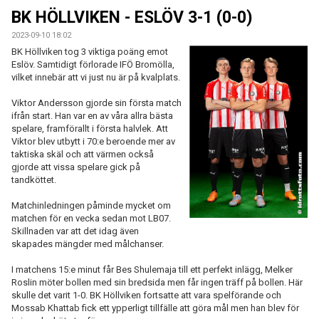
BILDGALLERI
BK HÖLLVIKEN - ESLÖV 3-1 (0-0)
2023-09-10 18:02
KONTAKT
BK Höllviken tog 3 viktiga poäng emot
Eslöv. Samtidigt förlorade IFÖ Bromölla,
vilket innebär att vi just nu är på kvalplats.
Viktor Andersson gjorde sin första match
ifrån start. Han var en av våra allra bästa
spelare, framförallt i första halvlek. Att
Viktor blev utbytt i 70:e beroende mer av
taktiska skäl och att värmen också
gjorde att vissa spelare gick på
tandköttet.
Matchinledningen påminde mycket om
matchen för en vecka sedan mot LB07.
Skillnaden var att det idag även
skapades mängder med målchanser.
I matchens 15:e minut får Bes Shulemaja till ett perfekt inlägg, Melker
Roslin möter bollen med sin bredsida men får ingen träff på bollen. Här
skulle det varit 1-0. BK Höllviken fortsatte att vara spelförande och
Mossab Khattab fick ett ypperligt tillfälle att göra mål men han blev för