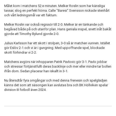
Målet kom i matchens 52:e minuten. Melker Roslin som har känsliga
tassar, slog en perfekt hörna. Calle "Baresi" Svensson nickade stenhårt
och vårt ledningsmål var ett faktum.
Melker Roslin var också regissör
till 2-0
. Melker är en tänkande och
begåvad både på och utanför plan. Hans geniala inspel, snett inåt bakåt
gjorde att Timothy Bylund gjorde 2-0.
Julius Karlsson har ett skott i stolpen, 3-0 så är matchen vunnen. Istället
gör Eslöv 2-1 och vi är i gungning. Med uppoffrande spel, blockade
skott förhindrar vi 2-2.
Matchens avgörs när inhopparen Patrik Pavlovic gör 3-1. Pavlo jobbar
och stressar förtjänstfullt deras backlinje och mer eller mindre tar bollen
ifrån dom. Sedan placerar han iskallt in 3-1.
Nu återsdtår fyra omgångar och med denna frenesin och spelglädjen
känns det som att säsongen kan avslutas bra och BK Höllviken spelar
division III fotboll även 2024.