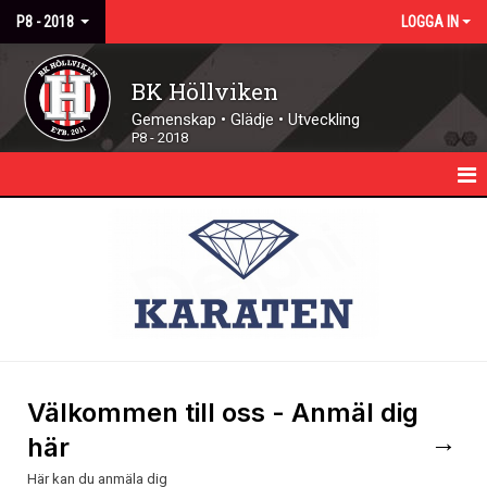
P8 - 2018
LOGGA IN
BK Höllviken
Gemenskap • Glädje • Utveckling
P8 - 2018
HEM
NYHETER
KALENDER
TRUPPEN
MATCHER
Välkommen till oss - Anmäl dig
→
här
DOKUMENT
Här kan du anmäla dig