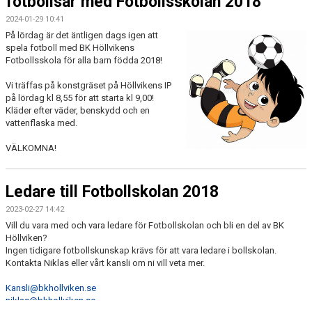
fotbollsår med Fotbollsskolan 2018
2024-01-29 10:41
På lördag är det äntligen dags igen att
spela fotboll med BK Höllvikens
Fotbollsskola för alla barn födda 2018!
Vi träffas på konstgräset på Höllvikens IP
på lördag kl 8,55 för att starta kl 9,00!
Kläder efter väder, benskydd och en
vattenflaska med.
VÄLKOMNA!
Ledare till Fotbollskolan 2018
2023-02-27 14:42
Vill du vara med och vara ledare för Fotbollskolan och bli en del av BK
Höllviken?
Ingen tidigare fotbollskunskap krävs för att vara ledare i bollskolan.
Kontakta Niklas eller vårt kansli om ni vill veta mer.
Kansli@bkhollviken.se
niklas@bkhollviken.se