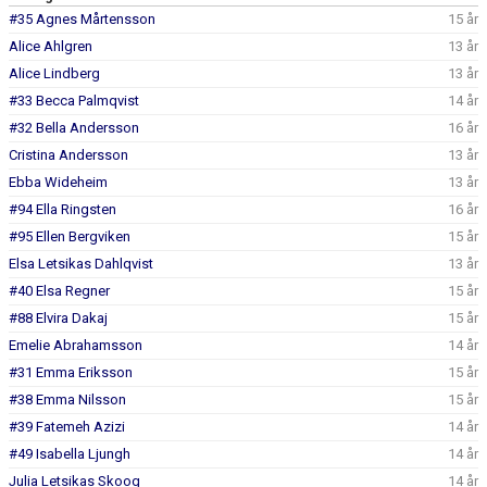
IDROTTSFÖRSÄKRING
#35 Agnes Mårtensson
15 år
Alice Ahlgren
13 år
KONTAKT
Alice Lindberg
13 år
#33 Becca Palmqvist
14 år
#32 Bella Andersson
16 år
Cristina Andersson
13 år
Ebba Wideheim
13 år
#94 Ella Ringsten
16 år
#95 Ellen Bergviken
15 år
Elsa Letsikas Dahlqvist
13 år
#40 Elsa Regner
15 år
#88 Elvira Dakaj
15 år
Emelie Abrahamsson
14 år
#31 Emma Eriksson
15 år
#38 Emma Nilsson
15 år
#39 Fatemeh Azizi
14 år
#49 Isabella Ljungh
14 år
Julia Letsikas Skoog
14 år