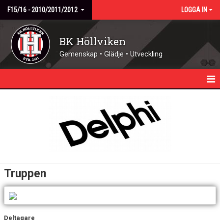
F15/16 - 2010/2011/2012
LOGGA IN
BK Höllviken
Gemenskap • Glädje • Utveckling
HEM
NYHETER
KALENDER
TRUPPEN
Truppen
MATCHER
BILDGALLERI
Deltagare