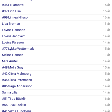
#36 Li Lamotte
15 år
#37 Linn Lilia
16 år
#99 Linnea Nilsson
16 år
Lisa Broman
13 år
Lovisa Hansson
13 år
Lovisa Jangvert
14 år
Lovisa Pålsson
14 år
#77 Lykke Wettermark
15 år
Melisa Hansen
13 år
Mira Arntell
14 år
#48 Molly Gray
15 år
#42 Olivia Malmberg
15 år
#46 Olivia Petermann
15 år
#86 Saga Andersson
14 år
Sanna Lilia
14 år
#51 Tilda Bäcklin
16 år
#56 Tuva Bäcklin
14 år
#41 Vilma Lundberg
14 år