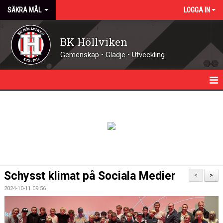
SÄKRA MÅL
LOGGA IN
BK Höllviken
Gemenskap • Glädje • Utveckling
HEM
NYHETER
BILDGALLERI
DOKUMENT
Schysst klimat på Sociala Medier
<
>
KONTAKT
2024-10-11 09:56