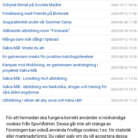
Schysst klimat på Sociala Medier
2024-10-11 09:56
Föreläsning med Friends på Biohuset
2024-09-16 11:06
Gruppaktivitet under vår Summer Camp
2024-06-28 11:38
Välbesökt utbildning inom "Försnack"
2024-03-18 10:36
Många barn mår dåligt i tystnad
2023-09-12 19:30
Säkra Mål: Visste du att...
2023-09-05 19:30
En gemensam insats för positiva matchupplevelser
2023-08-29 19:30
Kampen mot Mobbning: en gemensam ansträngning i
2023-08-22 19:30
projektet Säkra Mål
Säkra Mål - Livsviktig HLR utbildning
2023-05-11 14:35
Säkra Mål - utbildning om Narkotika, droger och träning för
2023-05-10 14:31
våra äldre ungdomar
Utbildning i vikten att äta, sova och träna rätt!
2023-05-09 17:25
Städa Sverige F08/09
2023-05-09 15:41
Nyheter Säkra mål – i hjärtat av samhället
För att hemsidan ska fungera korrekt använder vi nödvändiga
2023-04-26 15:11
cookies från SportAdmin. Dessa går inte att stänga av.
Stort Tack till Adentity för vår Säkra Mål logotyp
2022-03-07 14:53
Föreningen kan också använda frivilliga cookies, t.ex. för statistik
eller marknadsföring. Du väljer själv om du vill acceptera dessa.