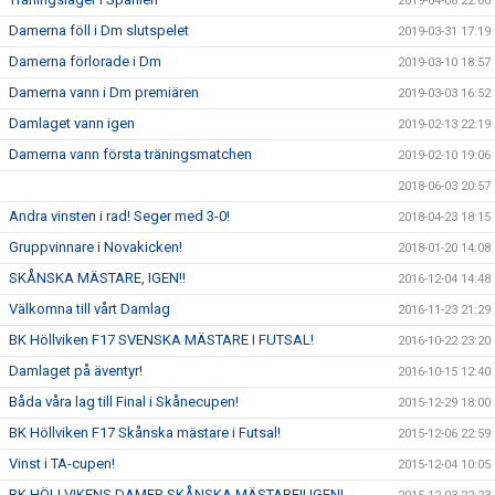
2019-04-08 22:00
Damerna föll i Dm slutspelet
2019-03-31 17:19
Damerna förlorade i Dm
2019-03-10 18:57
Damerna vann i Dm premiären
2019-03-03 16:52
Damlaget vann igen
2019-02-13 22:19
Damerna vann första träningsmatchen
2019-02-10 19:06
2018-06-03 20:57
Andra vinsten i rad! Seger med 3-0!
2018-04-23 18:15
Gruppvinnare i Novakicken!
2018-01-20 14:08
SKÅNSKA MÄSTARE, IGEN!!
2016-12-04 14:48
Välkomna till vårt Damlag
2016-11-23 21:29
BK Höllviken F17 SVENSKA MÄSTARE I FUTSAL!
2016-10-22 23:20
Damlaget på äventyr!
2016-10-15 12:40
Båda våra lag till Final i Skånecupen!
2015-12-29 18:00
BK Höllviken F17 Skånska mästare i Futsal!
2015-12-06 22:59
Vinst i TA-cupen!
2015-12-04 10:05
BK HÖLLVIKENS DAMER SKÅNSKA MÄSTARE!! IGEN!