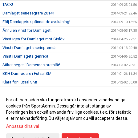
TACK!
2014-09-23 21:56
Damlaget seriesegrare 2014!!
2014-09-21 22:46
Följ Damlagets spännande avslutning!
2014-09-10 13:25
Ännu en vinst för Damlaget!
2014-05-03 17:35
Vinst igen för Damlaget mot Gislöv
2014-04-25 22:51
Vinst i Damlagets seriepremiär
2014-04-13 20:40
Vinst i Damlagets genrep!
2014-04-06 20:52
Säker seger i Damernas premiär!
2014-03-02 20:31
BKH Dam vidare i Futsal SM
2014-01-26 11:34
Klara för Futsal SM!
2013-12-02 00:08
Damlaget gruppsegrare och lätt vidare i TA-cupen!
2013-11-23 14:12
Vinst mot Råå IF!!
För att hemsidan ska fungera korrekt använder vi nödvändiga
2013-09-07 21:29
cookies från SportAdmin. Dessa går inte att stänga av.
Poäng mot Olympic!
2013-08-26 21:09
Föreningen kan också använda frivilliga cookies, t.ex. för statistik
eller marknadsföring. Du väljer själv om du vill acceptera dessa.
Anpassa dina val
Cookie-inställningar
Gå till Webbversion