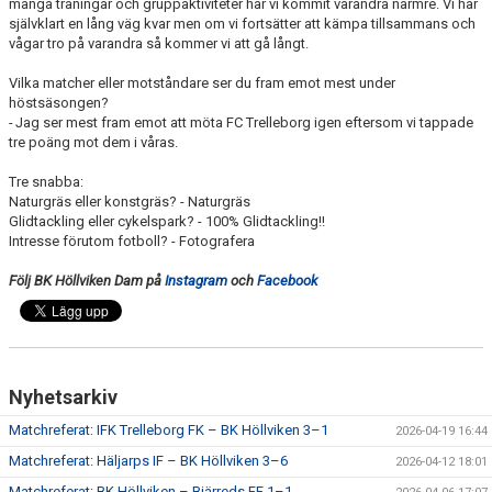
många träningar och gruppaktiviteter har vi kommit varandra närmre. Vi har
självklart en lång väg kvar men om vi fortsätter att kämpa tillsammans och
vågar tro på varandra så kommer vi att gå långt.
Vilka matcher eller motståndare ser du fram emot mest under
höstsäsongen?
-
Jag ser mest fram emot att möta FC Trelleborg igen eftersom vi tappade
tre poäng mot dem i våras.
Tre snabba:
Naturgräs eller konstgräs? - Naturgräs
Glidtackling eller cykelspark? - 100% Glidtackling!!
Intresse förutom fotboll? - Fotografera
Följ BK Höllviken Dam på
Instagram
och
Facebook
Nyhetsarkiv
Matchreferat: IFK Trelleborg FK – BK Höllviken 3–1
2026-04-19 16:44
Matchreferat: Häljarps IF – BK Höllviken 3–6
2026-04-12 18:01
Matchreferat: BK Höllviken – Bjärreds FF 1–1