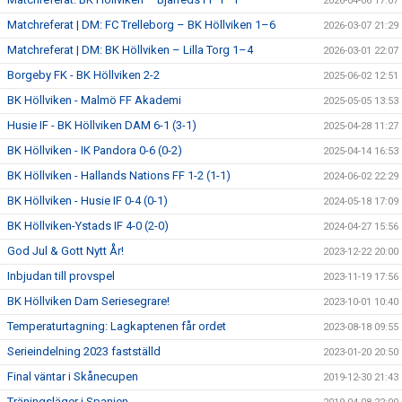
2026-04-06 17:07
Matchreferat | DM: FC Trelleborg – BK Höllviken 1–6
2026-03-07 21:29
Matchreferat | DM: BK Höllviken – Lilla Torg 1–4
2026-03-01 22:07
Borgeby FK - BK Höllviken 2-2
2025-06-02 12:51
BK Höllviken - Malmö FF Akademi
2025-05-05 13:53
Husie IF - BK Höllviken DAM 6-1 (3-1)
2025-04-28 11:27
BK Höllviken - IK Pandora 0-6 (0-2)
2025-04-14 16:53
BK Höllviken - Hallands Nations FF 1-2 (1-1)
2024-06-02 22:29
BK Höllviken - Husie IF 0-4 (0-1)
2024-05-18 17:09
BK Höllviken-Ystads IF 4-0 (2-0)
2024-04-27 15:56
God Jul & Gott Nytt År!
2023-12-22 20:00
Inbjudan till provspel
2023-11-19 17:56
BK Höllviken Dam Seriesegrare!
2023-10-01 10:40
Temperaturtagning: Lagkaptenen får ordet
2023-08-18 09:55
Serieindelning 2023 fastställd
2023-01-20 20:50
Final väntar i Skånecupen
2019-12-30 21:43
Träningsläger i Spanien