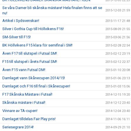
2015-12-03 22:23
Se våra Damer bli skånska mästare! Hela finalen finns att se
2015-12-03 21:59
nu!
Artikel i Sydsvenskan!
2015-11-17 21:48
Silver i Gothia Cup till Höllvikens F16!
2015-08-09 21:55
SM-Silver till F15!
2015-03-06 21:56
BK Höllvikens F15 klara för semifinal i SM!
2015-02-28 22:54
Även F17 till slutspel i Futsal SM!
2015-02-12 23:19
F15 till slutspel i årets Futsal SM!
2015-02-12 22:37
Även F15 vann Futsal DM!
2015-01-10 20:08
Damlaget vann Skånecupen 2014/15!
2015-01-06 23:13
Damlaget och F16 till final i Skånecupen!
2015-01-03 15:06
F17 Skånska Mästare i Futsal!
2014-12-15 19:20
Skånska mästare i Futsal!
2014-12-12 23:40
Vinnare av TA-cupen!
2014-12-04 23:40
Damlaget tilldelas Fair Play pris!
2014-11-06 16:11
Seriesegrare 2014!
2014-09-29 21:10