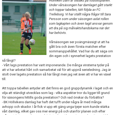
Höllviken Dam är tillbaks på fotbollsplanen.
IDROTTSFÖRSÄKRING
Under vårsäsongen har damlaget gått starkt
och toppar tabellen, tätt följda av FC
KONTAKT
Trelleborg. Vi har ställt några frågor till Sara
Persson som under säsongen axlat rollen
som lagkapten och även tagit ansvar genom
att dra på sig målvaktshandskarna när det
har behövts.
Vårsäsongen ser poängmässigt ut att ha
gått bra och även första matchen efter
sommaruppehållet. Vad har du att säga om
din egen och i synnerhet lagets prestation
så långt?
-
Vårt lags prestation har varit imponerande. De många vinsterna tyder på
att vi har arbetat hårt och samarbetat väl för att uppnå serieledning. Jag är
stolt över lagets prestation så här långt men jag vet även att vi har en växel
till.
Att toppa tabellen antyder att det finns en god gruppdynamik i laget och en
vilja att ständigt utvecklas som lag - vilka aspekter tror du ligger till grund
för säsongens hittills goda prestation? Och vad önskar du förbättra?
-
BK Höllvikens damlag har haft det tufft under några år med många
avhopp och skador. I år fick vi upp ett gäng unga tjejer som kunde stärka
vårt damlag, vilket gav oss mer energi på och utanför planen och efter