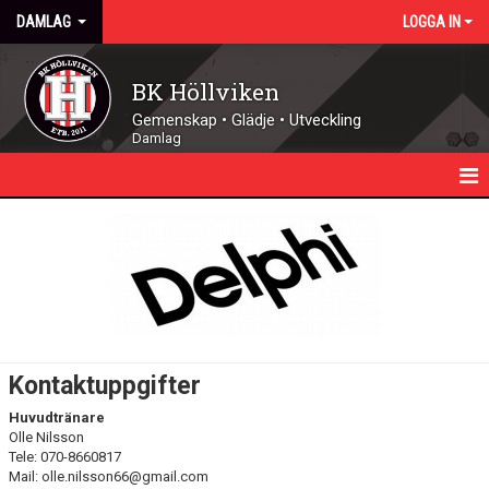
DAMLAG
LOGGA IN
BK Höllviken
Gemenskap • Glädje • Utveckling
Damlag
HEM
NYHETER
KALENDER
TRUPPEN
Kontaktuppgifter
MATCHER
Huvudtränare
Olle Nilsson
FUTSAL
Tele: 070-8660817
Mail: olle.nilsson66@gmail.com