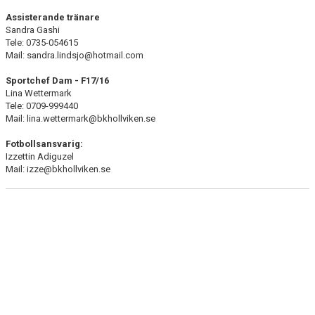
IDROTTSFÖRSÄKRING
Assisterande tränare
Sandra Gashi
KONTAKT
Tele: 0735-054615
Mail: sandra.lindsjo@hotmail.com
Sportchef Dam - F17/16
Lina Wettermark
Tele: 0709-999440
Mail: lina.wettermark@bkhollviken.se
Fotbollsansvarig:
Izzettin Adiguzel
Mail: izze@bkhollviken.se