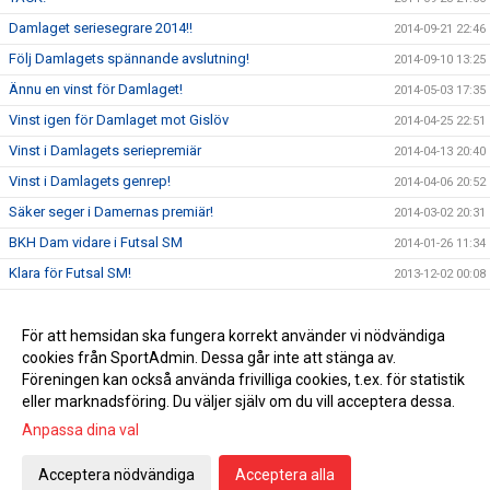
Damlaget seriesegrare 2014!!
2014-09-21 22:46
Följ Damlagets spännande avslutning!
2014-09-10 13:25
Ännu en vinst för Damlaget!
2014-05-03 17:35
Vinst igen för Damlaget mot Gislöv
2014-04-25 22:51
Vinst i Damlagets seriepremiär
2014-04-13 20:40
Vinst i Damlagets genrep!
2014-04-06 20:52
Säker seger i Damernas premiär!
2014-03-02 20:31
BKH Dam vidare i Futsal SM
2014-01-26 11:34
Klara för Futsal SM!
2013-12-02 00:08
Damlaget gruppsegrare och lätt vidare i TA-cupen!
2013-11-23 14:12
Vinst mot Råå IF!!
För att hemsidan ska fungera korrekt använder vi nödvändiga
2013-09-07 21:29
cookies från SportAdmin. Dessa går inte att stänga av.
Poäng mot Olympic!
2013-08-26 21:09
Föreningen kan också använda frivilliga cookies, t.ex. för statistik
eller marknadsföring. Du väljer själv om du vill acceptera dessa.
Anpassa dina val
Cookie-inställningar
Gå till Webbversion
Acceptera nödvändiga
Acceptera alla