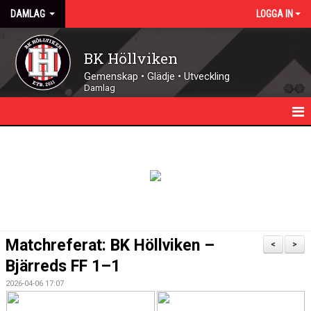
DAMLAG
LOGGA IN
BK Höllviken
Gemenskap • Glädje • Utveckling
Damlag
HEM
NYHETER
KALENDER
TRUPPEN
Matchreferat: BK Höllviken –
<
>
MATCHER
Bjärreds FF 1–1
2026-04-06 17:07
FUTSAL