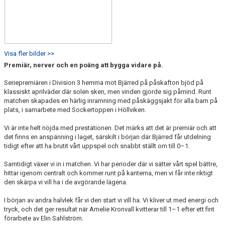
Visa fler bilder >>
Premiär, nerver och en poäng att bygga vidare på.
Seriepremiären i Division 3 hemma mot Bjärred på påskafton bjöd på
klassiskt aprilväder där solen sken, men vinden gjorde sig påmind. Runt
matchen skapades en härlig inramning med påskäggsjakt för alla barn på
plats, i samarbete med Sockertoppen i Höllviken.
Vi är inte helt nöjda med prestationen. Det märks att det är premiär och att
det finns en anspänning i laget, särskilt i början där Bjärred får utdelning
tidigt efter att ha brutit vårt uppspel och snabbt ställt om till 0–1.
Samtidigt växer vi in i matchen. Vi har perioder där vi sätter vårt spel bättre,
hittar igenom centralt och kommer runt på kanterna, men vi får inte riktigt
den skärpa vi vill ha i de avgörande lägena.
I början av andra halvlek får vi den start vi vill ha. Vi kliver ut med energi och
tryck, och det ger resultat när Amelie Kronvall kvitterar till 1–1 efter ett fint
förarbete av Elin Sahlström.