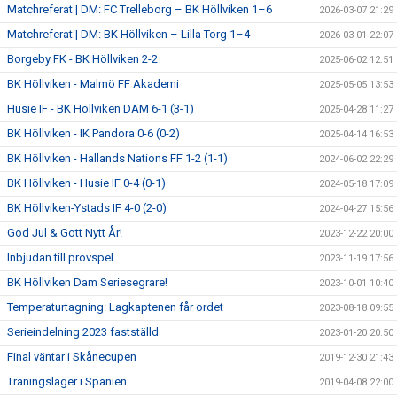
Matchreferat | DM: FC Trelleborg – BK Höllviken 1–6
2026-03-07 21:29
Matchreferat | DM: BK Höllviken – Lilla Torg 1–4
2026-03-01 22:07
Borgeby FK - BK Höllviken 2-2
2025-06-02 12:51
BK Höllviken - Malmö FF Akademi
2025-05-05 13:53
Husie IF - BK Höllviken DAM 6-1 (3-1)
2025-04-28 11:27
BK Höllviken - IK Pandora 0-6 (0-2)
2025-04-14 16:53
BK Höllviken - Hallands Nations FF 1-2 (1-1)
2024-06-02 22:29
BK Höllviken - Husie IF 0-4 (0-1)
2024-05-18 17:09
BK Höllviken-Ystads IF 4-0 (2-0)
2024-04-27 15:56
God Jul & Gott Nytt År!
2023-12-22 20:00
Inbjudan till provspel
2023-11-19 17:56
BK Höllviken Dam Seriesegrare!
2023-10-01 10:40
Temperaturtagning: Lagkaptenen får ordet
2023-08-18 09:55
Serieindelning 2023 fastställd
2023-01-20 20:50
Final väntar i Skånecupen
2019-12-30 21:43
Träningsläger i Spanien
2019-04-08 22:00