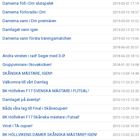
Damerna föll i Dm slutspelet
2019-03-31 17:19
Damerna förlorade i Dm
2019-03-10 18:57
Damerna vann i Dm premiären
2019-03-03 16:52
Damlaget vann igen
2019-02-13 22:19
Damerna vann första träningsmatchen
2019-02-10 19:06
2018-06-03 20:57
Andra vinsten i rad! Seger med 3-0!
2018-04-23 18:15
Gruppvinnare i Novakicken!
2018-01-20 14:08
SKÅNSKA MÄSTARE, IGEN!!
2016-12-04 14:48
Välkomna till vårt Damlag
2016-11-23 21:29
BK Höllviken F17 SVENSKA MÄSTARE I FUTSAL!
2016-10-22 23:20
Damlaget på äventyr!
2016-10-15 12:40
Båda våra lag till Final i Skånecupen!
2015-12-29 18:00
BK Höllviken F17 Skånska mästare i Futsal!
2015-12-06 22:59
Vinst i TA-cupen!
2015-12-04 10:05
BK HÖLLVIKENS DAMER SKÅNSKA MÄSTARE!! IGEN!
2015-12-03 22:23