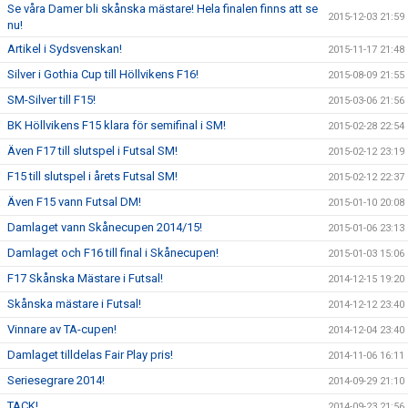
Se våra Damer bli skånska mästare! Hela finalen finns att se
2015-12-03 21:59
nu!
Artikel i Sydsvenskan!
2015-11-17 21:48
Silver i Gothia Cup till Höllvikens F16!
2015-08-09 21:55
SM-Silver till F15!
2015-03-06 21:56
BK Höllvikens F15 klara för semifinal i SM!
2015-02-28 22:54
Även F17 till slutspel i Futsal SM!
2015-02-12 23:19
F15 till slutspel i årets Futsal SM!
2015-02-12 22:37
Även F15 vann Futsal DM!
2015-01-10 20:08
Damlaget vann Skånecupen 2014/15!
2015-01-06 23:13
Damlaget och F16 till final i Skånecupen!
2015-01-03 15:06
F17 Skånska Mästare i Futsal!
2014-12-15 19:20
Skånska mästare i Futsal!
2014-12-12 23:40
Vinnare av TA-cupen!
2014-12-04 23:40
Damlaget tilldelas Fair Play pris!
2014-11-06 16:11
Seriesegrare 2014!
2014-09-29 21:10
TACK!
2014-09-23 21:56