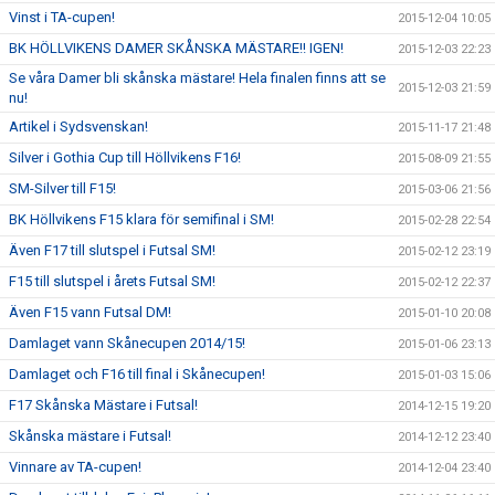
Vinst i TA-cupen!
2015-12-04 10:05
BK HÖLLVIKENS DAMER SKÅNSKA MÄSTARE!! IGEN!
2015-12-03 22:23
Se våra Damer bli skånska mästare! Hela finalen finns att se
2015-12-03 21:59
nu!
Artikel i Sydsvenskan!
2015-11-17 21:48
Silver i Gothia Cup till Höllvikens F16!
2015-08-09 21:55
SM-Silver till F15!
2015-03-06 21:56
BK Höllvikens F15 klara för semifinal i SM!
2015-02-28 22:54
Även F17 till slutspel i Futsal SM!
2015-02-12 23:19
F15 till slutspel i årets Futsal SM!
2015-02-12 22:37
Även F15 vann Futsal DM!
2015-01-10 20:08
Damlaget vann Skånecupen 2014/15!
2015-01-06 23:13
Damlaget och F16 till final i Skånecupen!
2015-01-03 15:06
F17 Skånska Mästare i Futsal!
2014-12-15 19:20
Skånska mästare i Futsal!
2014-12-12 23:40
Vinnare av TA-cupen!
2014-12-04 23:40