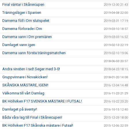
Final väntar i Skånecupen
2019-12-30 21:43
Träningsläger i Spanien
2019-04-08 22:00
Damerna föll i Dm slutspelet
2019-03-31 17:19
Damerna förlorade i Dm
2019-03-10 18:57
Damerna vann i Dm premiären
2019-03-03 16:52
Damlaget vann igen
2019-02-13 22:19
Damerna vann första träningsmatchen
2019-02-10 19:06
2018-06-03 20:57
Andra vinsten i rad! Seger med 3-0!
2018-04-23 18:15
Gruppvinnare i Novakicken!
2018-01-20 14:08
SKÅNSKA MÄSTARE, IGEN!!
2016-12-04 14:48
Välkomna till vårt Damlag
2016-11-23 21:29
BK Höllviken F17 SVENSKA MÄSTARE I FUTSAL!
2016-10-22 23:20
Damlaget på äventyr!
2016-10-15 12:40
Båda våra lag till Final i Skånecupen!
2015-12-29 18:00
BK Höllviken F17 Skånska mästare i Futsal!
2015-12-06 22:59