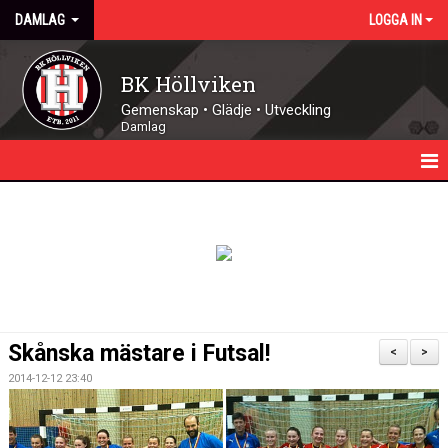
DAMLAG
LOGGA IN
BK Höllviken
Gemenskap • Glädje • Utveckling
Damlag
HEM
NYHETER
KALENDER
TRUPPEN
Skånska mästare i Futsal!
<
>
MATCHER
2014-12-12 23:40
FUTSAL