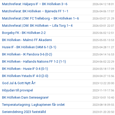
Matchreferat: Häljarps IF – BK Höllviken 3–6
2026-04-12 18:01
Matchreferat: BK Höllviken – Bjärreds FF 1–1
2026-04-06 17:07
Matchreferat | DM: FC Trelleborg – BK Höllviken 1–6
2026-03-07 21:29
Matchreferat | DM: BK Höllviken – Lilla Torg 1–4
2026-03-01 22:07
Borgeby FK - BK Höllviken 2-2
2025-06-02 12:51
BK Höllviken - Malmö FF Akademi
2025-05-05 13:53
Husie IF - BK Höllviken DAM 6-1 (3-1)
2025-04-28 11:27
BK Höllviken - IK Pandora 0-6 (0-2)
2025-04-14 16:53
BK Höllviken - Hallands Nations FF 1-2 (1-1)
2024-06-02 22:29
BK Höllviken - Husie IF 0-4 (0-1)
2024-05-18 17:09
BK Höllviken-Ystads IF 4-0 (2-0)
2024-04-27 15:56
God Jul & Gott Nytt År!
2023-12-22 20:00
Inbjudan till provspel
2023-11-19 17:56
BK Höllviken Dam Seriesegrare!
2023-10-01 10:40
Temperaturtagning: Lagkaptenen får ordet
2023-08-18 09:55
Serieindelning 2023 fastställd
2023-01-20 20:50