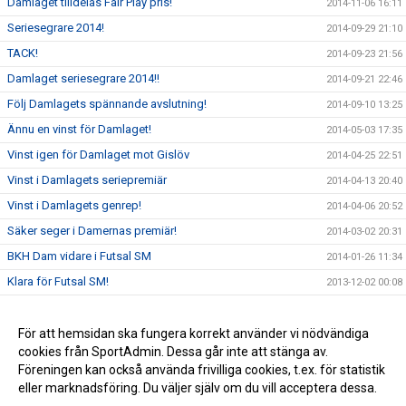
Damlaget tilldelas Fair Play pris!
2014-11-06 16:11
Seriesegrare 2014!
2014-09-29 21:10
TACK!
2014-09-23 21:56
Damlaget seriesegrare 2014!!
2014-09-21 22:46
Följ Damlagets spännande avslutning!
2014-09-10 13:25
Ännu en vinst för Damlaget!
2014-05-03 17:35
Vinst igen för Damlaget mot Gislöv
2014-04-25 22:51
Vinst i Damlagets seriepremiär
2014-04-13 20:40
Vinst i Damlagets genrep!
2014-04-06 20:52
Säker seger i Damernas premiär!
2014-03-02 20:31
BKH Dam vidare i Futsal SM
2014-01-26 11:34
Klara för Futsal SM!
2013-12-02 00:08
Damlaget gruppsegrare och lätt vidare i TA-cupen!
2013-11-23 14:12
Vinst mot Råå IF!!
För att hemsidan ska fungera korrekt använder vi nödvändiga
2013-09-07 21:29
cookies från SportAdmin. Dessa går inte att stänga av.
Poäng mot Olympic!
2013-08-26 21:09
Föreningen kan också använda frivilliga cookies, t.ex. för statistik
eller marknadsföring. Du väljer själv om du vill acceptera dessa.