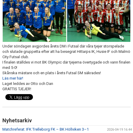
IDROTTSFÖRSÄKRING
KONTAKT
Under söndagen avgjordes årets DM i Futsal där våra tjejer storspelade
och slutade gruppetta efter att ha besegrat Hittarps IK, Husie IF och Malmö
City Futsal club.
I finalen ställdes vi mot BK Olympic där tjejerna övertygade och vann finalen
med 5-0!
Skånska mästare och en plats i årets Futsal SM säkrades!
Läs mer här!
Laget leddes av Otto och Dan
GRATTIS TJEJER!
Nyhetsarkiv
Matchreferat: IFK Trelleborg FK – BK Höllviken 3–1
2026-04-19 16:44