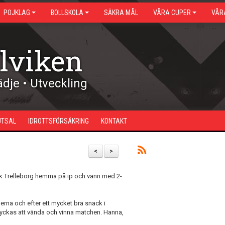
POJKLAG
BOLLSKOLA
SÄKRA MÅL
VÅRA CUPER
VÅR
lviken
dje • Utveckling
UTSAL
IDROTTSFÖRSÄKRING
KONTAKT
<
>
k Trelleborg hemma på ip och vann med 2-
erna och efter ett mycket bra snack i
vi lyckas att vända och vinna matchen. Hanna,