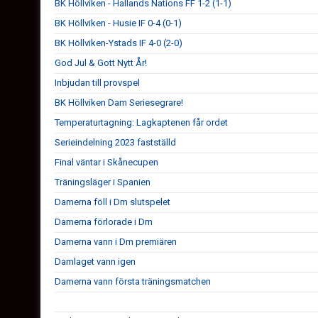
BK Höllviken - Hallands Nations FF 1-2 (1-1)
BK Höllviken - Husie IF 0-4 (0-1)
BK Höllviken-Ystads IF 4-0 (2-0)
God Jul & Gott Nytt År!
Inbjudan till provspel
BK Höllviken Dam Seriesegrare!
Temperaturtagning: Lagkaptenen får ordet
Serieindelning 2023 fastställd
Final väntar i Skånecupen
Träningsläger i Spanien
Damerna föll i Dm slutspelet
Damerna förlorade i Dm
Damerna vann i Dm premiären
Damlaget vann igen
Damerna vann första träningsmatchen