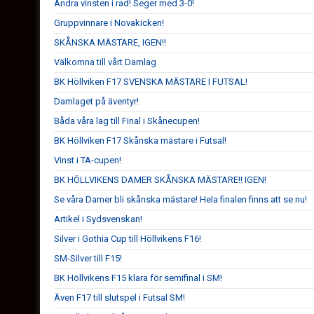
Andra vinsten i rad! Seger med 3-0!
Gruppvinnare i Novakicken!
SKÅNSKA MÄSTARE, IGEN!!
Välkomna till vårt Damlag
BK Höllviken F17 SVENSKA MÄSTARE I FUTSAL!
Damlaget på äventyr!
Båda våra lag till Final i Skånecupen!
BK Höllviken F17 Skånska mästare i Futsal!
Vinst i TA-cupen!
BK HÖLLVIKENS DAMER SKÅNSKA MÄSTARE!! IGEN!
Se våra Damer bli skånska mästare! Hela finalen finns att se nu!
Artikel i Sydsvenskan!
Silver i Gothia Cup till Höllvikens F16!
SM-Silver till F15!
BK Höllvikens F15 klara för semifinal i SM!
Även F17 till slutspel i Futsal SM!