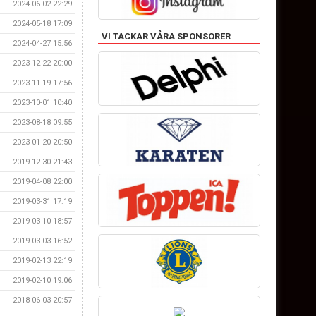
2024-06-02 22:29
2024-05-18 17:09
VI TACKAR VÅRA SPONSORER
2024-04-27 15:56
2023-12-22 20:00
2023-11-19 17:56
2023-10-01 10:40
2023-08-18 09:55
2023-01-20 20:50
2019-12-30 21:43
2019-04-08 22:00
2019-03-31 17:19
2019-03-10 18:57
2019-03-03 16:52
2019-02-13 22:19
2019-02-10 19:06
2018-06-03 20:57