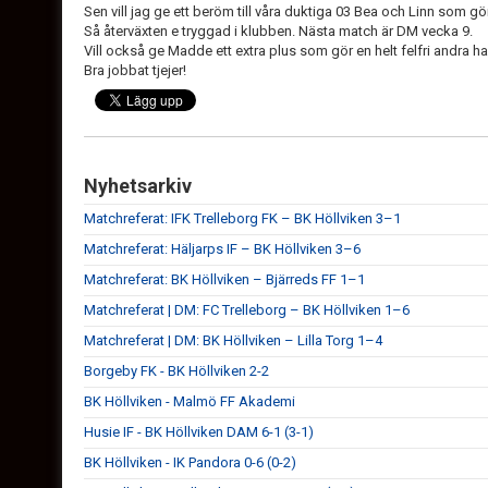
Sen vill jag ge ett beröm till våra duktiga 03 Bea och Linn som gör 
Så återväxten e tryggad i klubben. Nästa match är DM vecka 9.
Vill också ge Madde ett extra plus som gör en helt felfri andra ha
Bra jobbat tjejer!
Nyhetsarkiv
Matchreferat: IFK Trelleborg FK – BK Höllviken 3–1
Matchreferat: Häljarps IF – BK Höllviken 3–6
Matchreferat: BK Höllviken – Bjärreds FF 1–1
Matchreferat | DM: FC Trelleborg – BK Höllviken 1–6
Matchreferat | DM: BK Höllviken – Lilla Torg 1–4
Borgeby FK - BK Höllviken 2-2
BK Höllviken - Malmö FF Akademi
Husie IF - BK Höllviken DAM 6-1 (3-1)
BK Höllviken - IK Pandora 0-6 (0-2)