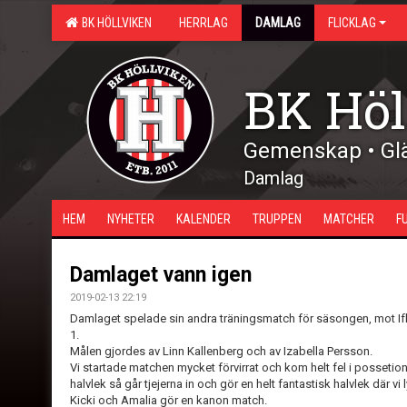
BK HÖLLVIKEN
HERRLAG
DAMLAG
FLICKLAG
BK Höl
Gemenskap • Glä
Damlag
HEM
NYHETER
KALENDER
TRUPPEN
MATCHER
F
Damlaget vann igen
2019-02-13 22:19
Damlaget spelade sin andra träningsmatch för säsongen, mot If
1.
Målen gjordes av Linn Kallenberg och av Izabella Persson.
Vi startade matchen mycket förvirrat och kom helt fel i possetion
halvlek så går tjejerna in och gör en helt fantastisk halvlek där 
Kicki och Amalia gör en kanon match.