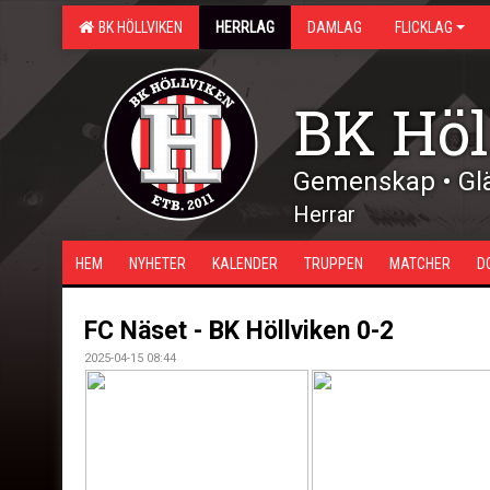
BK HÖLLVIKEN
HERRLAG
DAMLAG
FLICKLAG
BK Höl
Gemenskap • Glä
Herrar
HEM
NYHETER
KALENDER
TRUPPEN
MATCHER
D
FC Näset - BK Höllviken 0-2
2025-04-15 08:44