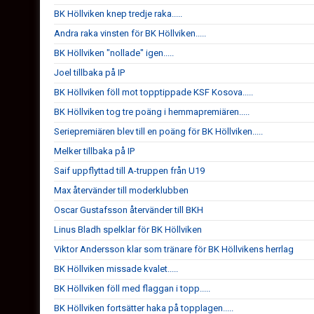
BK Höllviken knep tredje raka.....
Andra raka vinsten för BK Höllviken.....
BK Höllviken "nollade" igen.....
Joel tillbaka på IP
BK Höllviken föll mot topptippade KSF Kosova.....
BK Höllviken tog tre poäng i hemmapremiären.....
Seriepremiären blev till en poäng för BK Höllviken.....
Melker tillbaka på IP
Saif uppflyttad till A-truppen från U19
Max återvänder till moderklubben
Oscar Gustafsson återvänder till BKH
Linus Bladh spelklar för BK Höllviken
Viktor Andersson klar som tränare för BK Höllvikens herrlag
BK Höllviken missade kvalet.....
BK Höllviken föll med flaggan i topp.....
BK Höllviken fortsätter haka på topplagen.....