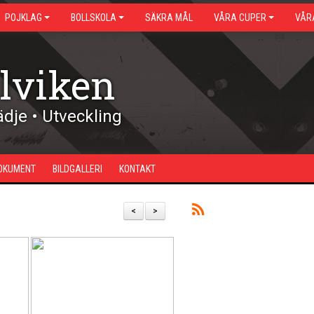
POJKLAG
BOLLSKOLA
SÄKRA MÅL
VÅRA CUPER
VÅR
lviken
dje • Utveckling
OKUMENT
BILDGALLERI
KONTAKT
<
>