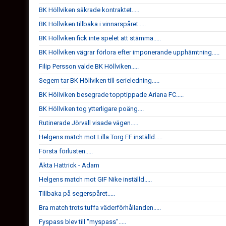
BK Höllviken säkrade kontraktet.....
BK Höllviken tillbaka i vinnarspåret.....
BK Höllviken fick inte spelet att stämma.....
BK Höllviken vägrar förlora efter imponerande upphämtning.....
Filip Persson valde BK Höllviken.....
Segern tar BK Höllviken till serieledning.....
BK Höllviken besegrade topptippade Ariana FC.....
BK Höllviken tog ytterligare poäng....
Rutinerade Jörvall visade vägen.....
Helgens match mot Lilla Torg FF inställd.....
Första förlusten.....
Äkta Hattrick - Adam
Helgens match mot GIF Nike inställd.....
Tillbaka på segerspåret.....
Bra match trots tuffa väderförhållanden.....
Fyspass blev till "myspass".....