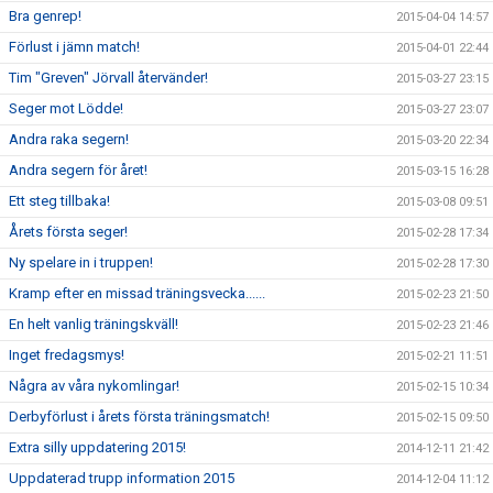
Bra genrep!
2015-04-04 14:57
Förlust i jämn match!
2015-04-01 22:44
Tim "Greven" Jörvall återvänder!
2015-03-27 23:15
Seger mot Lödde!
2015-03-27 23:07
Andra raka segern!
2015-03-20 22:34
Andra segern för året!
2015-03-15 16:28
Ett steg tillbaka!
2015-03-08 09:51
Årets första seger!
2015-02-28 17:34
Ny spelare in i truppen!
2015-02-28 17:30
Kramp efter en missad träningsvecka......
2015-02-23 21:50
En helt vanlig träningskväll!
2015-02-23 21:46
Inget fredagsmys!
2015-02-21 11:51
Några av våra nykomlingar!
2015-02-15 10:34
Derbyförlust i årets första träningsmatch!
2015-02-15 09:50
Extra silly uppdatering 2015!
2014-12-11 21:42
Uppdaterad trupp information 2015
2014-12-04 11:12