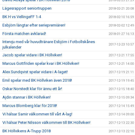
2018-02-25 21:29
Lägesrapport seniortruppen
2018-02-21 20:08
BK H vs VellingeFF 1-4
2018-02-10 16:59
Esbjörn längtar efter seriepremiären!
2018-02-02 12:49
Första matchen avklarad!
2018-01-27 16:13
Intervju med vår huvudtränare Esbjörn i Fotbollskånes
2017-12-23 10:57
julkalender
Jacob spelar vidare i BK Höllviken!
2017-12-21 17:55
Marcus Gottfriden spelar kvar i BK Höllviken!
2017-12-21 14:00
Alex Sundqvist spelar vidare i A-laget!
2017-12-19 21:11
Emil spelar med BK Höllviken även 2018!
2017-12-19 19:45
Oskar Norstedt klar för ännu ett år!
2017-12-15 18:40
Ajdin stannar i BK Höllviken!
2017-12-15 09:34
Marcus Blomberg klar för 2018!
2017-12-14 15:49
Vi hälsar Samir välkommen till vårt A-lag!
2017-12-14 09:00
Vi hälsar Peter Nilsson välkommen till BK Höllviken!
2017-12-13 22:30
BK Höllvikens A-Trupp 2018
2017-12-13 22:10