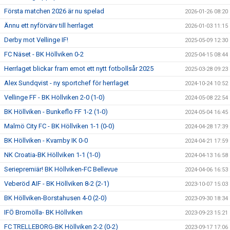
Första matchen 2026 är nu spelad
2026-01-26 08:20
Ännu ett nyförvärv till herrlaget
2026-01-03 11:15
Derby mot Vellinge IF!
2025-05-09 12:30
FC Näset - BK Höllviken 0-2
2025-04-15 08:44
Herrlaget blickar fram emot ett nytt fotbollsår 2025
2025-03-28 09:23
Alex Sundqvist - ny sportchef för herrlaget
2024-10-24 10:52
Vellinge FF - BK Höllviken 2-0 (1-0)
2024-05-08 22:54
BK Höllviken - Bunkeflo FF 1-2 (1-0)
2024-05-04 16:45
Malmö City FC - BK Höllviken 1-1 (0-0)
2024-04-28 17:39
BK Höllviken - Kvarnby IK 0-0
2024-04-21 17:59
NK Croatia-BK Höllviken 1-1 (1-0)
2024-04-13 16:58
Seriepremiär! BK Höllviken-FC Bellevue
2024-04-06 16:53
Veberöd AIF - BK Höllviken 8-2 (2-1)
2023-10-07 15:03
BK Höllviken-Borstahusen 4-0 (2-0)
2023-09-30 18:34
IFÖ Bromölla- BK Höllviken
2023-09-23 15:21
FC TRELLEBORG-BK Höllviken 2-2 (0-2)
2023-09-17 17:06