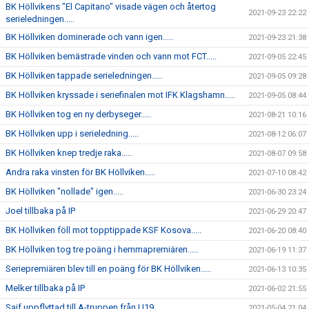
BK Höllvikens "El Capitano" visade vägen och återtog
2021-09-23 22:22
serieledningen.....
BK Höllviken dominerade och vann igen.....
2021-09-23 21:38
BK Höllviken bemästrade vinden och vann mot FCT.....
2021-09-05 22:45
BK Höllviken tappade serieledningen.....
2021-09-05 09:28
BK Höllviken kryssade i seriefinalen mot IFK Klagshamn.....
2021-09-05 08:44
BK Höllviken tog en ny derbyseger.....
2021-08-21 10:16
BK Höllviken upp i serieledning.....
2021-08-12 06:07
BK Höllviken knep tredje raka.....
2021-08-07 09:58
Andra raka vinsten för BK Höllviken.....
2021-07-10 08:42
BK Höllviken "nollade" igen.....
2021-06-30 23:24
Joel tillbaka på IP
2021-06-29 20:47
BK Höllviken föll mot topptippade KSF Kosova.....
2021-06-20 08:40
BK Höllviken tog tre poäng i hemmapremiären.....
2021-06-19 11:37
Seriepremiären blev till en poäng för BK Höllviken.....
2021-06-13 10:35
Melker tillbaka på IP
2021-06-02 21:55
Saif uppflyttad till A-truppen från U19
2021-05-04 21:04