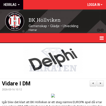
HERRLAG
LOGGA IN
BK Höllviken
Gemenskap • Glädje • Utveckling
Herrar
HEM
NYHETER
KALENDER
TRUPPEN
Vidare I DM
<
>
MATCHER
2026-03-16 10:12
DOKUMENT
Igår blev det klart att BK Höllviken är ett steg närmre EUROPA spel då vi tar