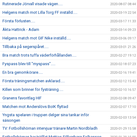
Rutinerade Jörvall visade vägen.....
2020-08-07 08:44
Helgens match mot Lilla Torg FF inställd.....
2020-03-19 22:54
Första förlusten.....
2020-03-17 11:33
Äkta Hattrick - Adam
2020-03-14 09:23
Helgens match mot GIF Nike inställd.....
2020-03-06 09:17
Tillbaka på segerspåret.....
2020-03-01 21:26
Bra match trots tuffa väderförhållanden.....
2020-02-27 19:12
Fyspass blev till "myspass".....
2020-02-18 07:23
En bra genomkörare.....
2020-02-16 19:41
Första träningsmatchen avklarad.....
2020-02-12 15:43
Killen som brinner för fysträning.....
2020-02-10 16:57
Granens favoritlag HIF
2020-02-08 09:47
Matchen mot Anderslövs BoIK flyttad
2020-02-07 17:10
Yngsta spelaren i truppen delger sina tankar inför
2020-02-03 13:54
säsongen
TV: Fotbollshörnan intervjuar tränare Martin Nordbladh
2020-01-29 15:58
Fotbollshörnan har träffat Mattias Silfverberg Folkesson