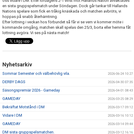
oss vidare i DM. Efter lördagens 2-1 vinst mot Hallands Nation avvaktades
BILDGALLERI
en sista gruppspelsmatch under Söndagen. Dock går tankar till Hallands
Nations spelare som fick en tråkig knäskada och matchen avbröts, vi
KONTAKT
hoppas på snabb återhämtning.
Efter lottning i veckan hos förbundet så får vi se vem vi kommer möte i
kommande omgång, matchen skall spelas den 25/3, borta eller hemma fåt
lottning avgöra. Vi ses på nästa match!
Nyhetsarkiv
Sommar Semester och välbehövlig vila.
2026-06-24 10:27
DERBY DAGS
2026-04-30 07:35
Säsongspremiär 2026 - Gameday
2026-04-01 08:43
GAMEDAY
2026-03-25 08:29
Bekräftat Motstånd i DM
2026-03-17 09:12
Vidare I DM
2026-03-16 10:12
GAMEDAY
2026-03-14 09:44
DM sista gruppspelsmatchen.
2026-03-12 16:16