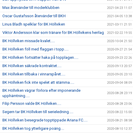
Max återvänder till moderklubben
2021-04-23 11:07
Oscar Gustafsson återvänder till BKH
2021-04-05 13:38
Linus Bladh spelklar för BK Höllviken
2021-03-11 21:51
Viktor Andersson klar som tränare för BK Höllvikens herrlag
2021-02-22 19:55
BK Höllviken missade kvalet.....
2020-10-04 21:50
BK Höllviken föll med flaggan i topp.....
2020-09-27 21:54
BK Höllviken fortsätter haka på topplagen.....
2020-09-23 22:26
BK Höllviken säkrade kontraktet.....
2020-09-13 20:57
BK Höllviken tillbaka i vinnarspåret.....
2020-09-05 23:10
BK Höllviken fick inte spelet att stämma.....
2020-09-04 08:09
BK Höllviken vägrar förlora efter imponerande
2020-08-28 23:19
upphämtning.....
Filip Persson valde BK Höllviken.....
2020-08-28 23:06
Segern tar BK Höllviken till serieledning.....
2020-08-22 15:00
BK Höllviken besegrade topptippade Ariana FC.....
2020-08-21 08:58
BK Höllviken tog ytterligare poäng....
2020-08-10 12:37