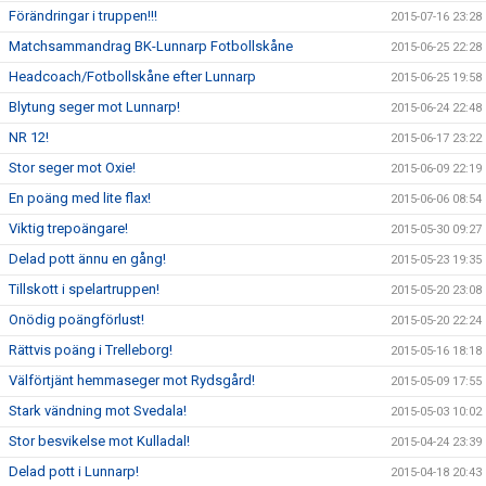
Förändringar i truppen!!!
2015-07-16 23:28
Matchsammandrag BK-Lunnarp Fotbollskåne
2015-06-25 22:28
Headcoach/Fotbollskåne efter Lunnarp
2015-06-25 19:58
Blytung seger mot Lunnarp!
2015-06-24 22:48
NR 12!
2015-06-17 23:22
Stor seger mot Oxie!
2015-06-09 22:19
En poäng med lite flax!
2015-06-06 08:54
Viktig trepoängare!
2015-05-30 09:27
Delad pott ännu en gång!
2015-05-23 19:35
Tillskott i spelartruppen!
2015-05-20 23:08
Onödig poängförlust!
2015-05-20 22:24
Rättvis poäng i Trelleborg!
2015-05-16 18:18
Välförtjänt hemmaseger mot Rydsgård!
2015-05-09 17:55
Stark vändning mot Svedala!
2015-05-03 10:02
Stor besvikelse mot Kulladal!
2015-04-24 23:39
Delad pott i Lunnarp!
2015-04-18 20:43