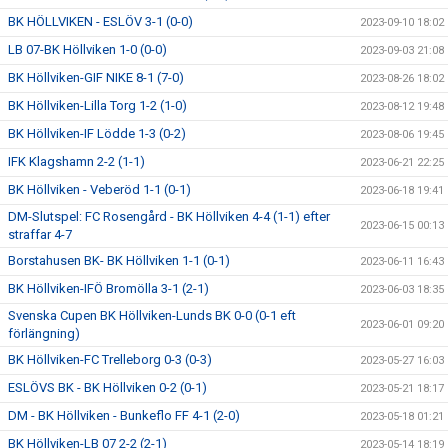
BK HÖLLVIKEN - ESLÖV 3-1 (0-0)
2023-09-10 18:02
LB 07-BK Höllviken 1-0 (0-0)
2023-09-03 21:08
BK Höllviken-GIF NIKE 8-1 (7-0)
2023-08-26 18:02
BK Höllviken-Lilla Torg 1-2 (1-0)
2023-08-12 19:48
BK Höllviken-IF Lödde 1-3 (0-2)
2023-08-06 19:45
IFK Klagshamn 2-2 (1-1)
2023-06-21 22:25
BK Höllviken - Veberöd 1-1 (0-1)
2023-06-18 19:41
DM-Slutspel: FC Rosengård - BK Höllviken 4-4 (1-1) efter
2023-06-15 00:13
straffar 4-7
Borstahusen BK- BK Höllviken 1-1 (0-1)
2023-06-11 16:43
BK Höllviken-IFÖ Bromölla 3-1 (2-1)
2023-06-03 18:35
Svenska Cupen BK Höllviken-Lunds BK 0-0 (0-1 eft
2023-06-01 09:20
förlängning)
BK Höllviken-FC Trelleborg 0-3 (0-3)
2023-05-27 16:03
ESLÖVS BK - BK Höllviken 0-2 (0-1)
2023-05-21 18:17
DM - BK Höllviken - Bunkeflo FF 4-1 (2-0)
2023-05-18 01:21
BK Höllviken-LB 07 2-2 (2-1)
2023-05-14 18:19