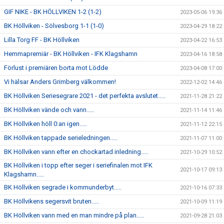
GIF NIKE - BK HÖLLVIKEN 1-2 (1-2)
2023-05-06 19:36
BK Höllviken - Sölvesborg 1-1 (1-0)
2023-04-29 18:22
Lilla Torg FF - BK Höllviken
2023-04-22 16:53
Hemmapremiär - BK Höllviken - IFK Klagshamn
2023-04-16 18:58
Förlust i premiären borta mot Lödde
2023-04-08 17:00
Vi hälsar Anders Grimberg välkommen!
2022-12-02 14:46
BK Höllviken Seriesegrare 2021 - det perfekta avslutet.....
2021-11-28 21:22
BK Höllviken vände och vann.....
2021-11-14 11:46
BK Höllviken höll 0:an igen.....
2021-11-12 22:15
BK Höllviken tappade serieledningen.....
2021-11-07 11:00
BK Höllviken vann efter en chockartad inledning.....
2021-10-29 10:52
BK Höllviken i topp efter seger i seriefinalen mot IFK
2021-10-17 09:13
Klagshamn.....
BK Höllviken segrade i kommunderbyt.....
2021-10-16 07:33
BK Höllvikens segersvit bruten.....
2021-10-09 11:19
BK Höllviken vann med en man mindre på plan.....
2021-09-28 21:03