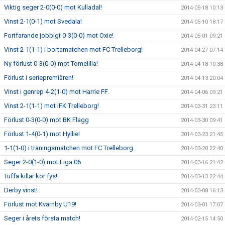
Viktig seger 2-0(0-0) mot Kulladal!
2014-05-18 10:13
Vinst 2-1(0-1) mot Svedala!
2014-05-10 18:17
Fortfarande jobbigt 0-3(0-0) mot Oxie!
2014-05-01 09:21
Vinst 2-1(1-1) i bortamatchen mot FC Trelleborg!
2014-04-27 07:14
Ny förlust 0-3(0-0) mot Tomelilla!
2014-04-18 10:38
Förlust i seriepremiären!
2014-04-13 20:04
Vinst i genrep 4-2(1-0) mot Harrie FF.
2014-04-06 09:21
Vinst 2-1(1-1) mot IFK Trelleborg!
2014-03-31 23:11
Förlust 0-3(0-0) mot BK Flagg
2014-03-30 09:41
Förlust 1-4(0-1) mot Hyllie!
2014-03-23 21:45
1-1(1-0) i träningsmatchen mot FC Trelleborg.
2014-03-20 22:40
Seger 2-0(1-0) mot Liga 06
2014-03-16 21:42
Tuffa killar kör fys!
2014-03-13 22:44
Derby vinst!
2014-03-08 16:13
Förlust mot Kvarnby U19!
2014-03-01 17:07
Seger i årets första match!
2014-02-15 14:50