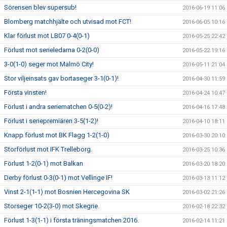
Sörensen blev supersub!
2016-06-19 11:06
Blomberg matchhjälte och utvisad mot FCT!
2016-06-05 10:16
Klar förlust mot LB07 0-4(0-1)
2016-05-25 22:42
Förlust mot serieledarna 0-2(0-0)
2016-05-22 19:16
3-0(1-0) seger mot Malmö City!
2016-05-11 21:04
Stor viljeinsats gav bortaseger 3-1(0-1)!
2016-04-30 11:59
Första vinsten!
2016-04-24 10:47
Förlust i andra seriematchen 0-5(0-2)!
2016-04-16 17:48
Förlust i seriepremiären 3-5(1-2)!
2016-04-10 18:11
Knapp förlust mot BK Flagg 1-2(1-0)
2016-03-30 20:10
Storförlust mot IFK Trelleborg.
2016-03-25 10:36
Förlust 1-2(0-1) mot Balkan
2016-03-20 18:20
Derby förlust 0-3(0-1) mot Vellinge IF!
2016-03-13 11:12
Vinst 2-1(1-1) mot Bosnien Hercegovina SK
2016-03-02 21:26
Storseger 10-2(3-0) mot Skegrie.
2016-02-18 22:32
Förlust 1-3(1-1) i första träningsmatchen 2016.
2016-02-14 11:21