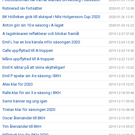
2020-01-29 15:00
Rutinerad räv fortsätter
2020-01-27 10:08
BK Höllviken gick till slutspel i Nils Holgersson Cup 2020
2020-01-26 15:41
Anton gör sin 10:e säsong i A-laget
2020-01-24 16:22
A-lagstränaren reflekterar och blickar framåt
2019-12-27 07:00
Emil L har en bra känsla inför säsongen 2020
2019-12-24 13:30
Calle uppflyttad till A-truppen
2019-12-23 19:30
Måns uppflyttad till A-truppen
2019-12-22 12:07
Emil K siktar på att vinna skytteligan!
2019-12-21 10:02
Emil P spelar sin 4:e säsong i BKH
2019-12-20 10:34
Alex klar för 2020
2019-12-19 10:07
Ralle klar för sin 3:e säsong i BKH
2019-12-18 09:48
Samir känner sig ung igen
2019-12-17 09:05
Tristan klar för säsongen 2020
2019-12-16 08:58
Oscar återvänder till BKH
2019-12-15 09:17
Tim återvänder till BKH
2019-12-14 09:07
Målskytt klar för BKH 2020