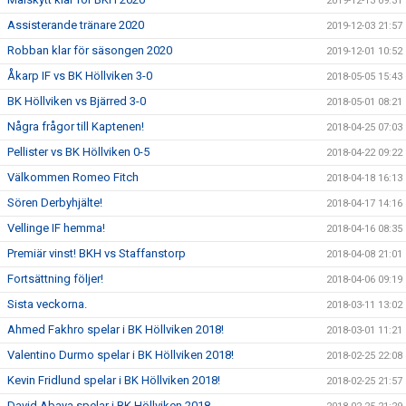
2019-12-13 09:31
Assisterande tränare 2020
2019-12-03 21:57
Robban klar för säsongen 2020
2019-12-01 10:52
Åkarp IF vs BK Höllviken 3-0
2018-05-05 15:43
BK Höllviken vs Bjärred 3-0
2018-05-01 08:21
Några frågor till Kaptenen!
2018-04-25 07:03
Pellister vs BK Höllviken 0-5
2018-04-22 09:22
Välkommen Romeo Fitch
2018-04-18 16:13
Sören Derbyhjälte!
2018-04-17 14:16
Vellinge IF hemma!
2018-04-16 08:35
Premiär vinst! BKH vs Staffanstorp
2018-04-08 21:01
Fortsättning följer!
2018-04-06 09:19
Sista veckorna.
2018-03-11 13:02
Ahmed Fakhro spelar i BK Höllviken 2018!
2018-03-01 11:21
Valentino Durmo spelar i BK Höllviken 2018!
2018-02-25 22:08
Kevin Fridlund spelar i BK Höllviken 2018!
2018-02-25 21:57
David Abaya spelar i BK Höllviken 2018