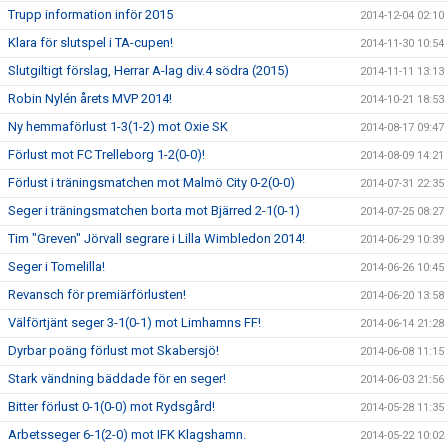
Trupp information inför 2015
2014-12-04 02:10
Klara för slutspel i TA-cupen!
2014-11-30 10:54
Slutgiltigt förslag, Herrar A-lag div.4 södra (2015)
2014-11-11 13:13
Robin Nylén årets MVP 2014!
2014-10-21 18:53
Ny hemmaförlust 1-3(1-2) mot Oxie SK
2014-08-17 09:47
Förlust mot FC Trelleborg 1-2(0-0)!
2014-08-09 14:21
Förlust i träningsmatchen mot Malmö City 0-2(0-0)
2014-07-31 22:35
Seger i träningsmatchen borta mot Bjärred 2-1(0-1)
2014-07-25 08:27
Tim "Greven" Jörvall segrare i Lilla Wimbledon 2014!
2014-06-29 10:39
Seger i Tomelilla!
2014-06-26 10:45
Revansch för premiärförlusten!
2014-06-20 13:58
Välförtjänt seger 3-1(0-1) mot Limhamns FF!
2014-06-14 21:28
Dyrbar poäng förlust mot Skabersjö!
2014-06-08 11:15
Stark vändning bäddade för en seger!
2014-06-03 21:56
Bitter förlust 0-1(0-0) mot Rydsgård!
2014-05-28 11:35
Arbetsseger 6-1(2-0) mot IFK Klagshamn.
2014-05-22 10:02