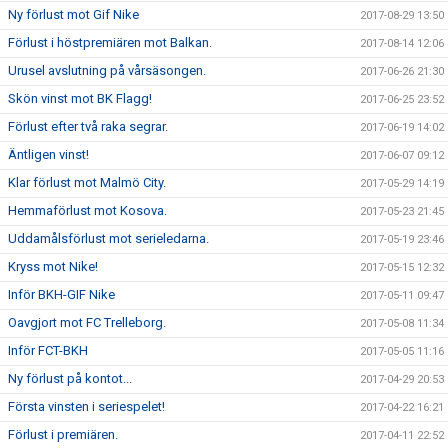
Ny förlust mot Gif Nike
2017-08-29 13:50
Förlust i höstpremiären mot Balkan.
2017-08-14 12:06
Urusel avslutning på vårsäsongen.
2017-06-26 21:30
Skön vinst mot BK Flagg!
2017-06-25 23:52
Förlust efter två raka segrar.
2017-06-19 14:02
Äntligen vinst!
2017-06-07 09:12
Klar förlust mot Malmö City.
2017-05-29 14:19
Hemmaförlust mot Kosova.
2017-05-23 21:45
Uddamålsförlust mot serieledarna.
2017-05-19 23:46
Kryss mot Nike!
2017-05-15 12:32
Inför BKH-GIF Nike
2017-05-11 09:47
Oavgjort mot FC Trelleborg.
2017-05-08 11:34
Inför FCT-BKH
2017-05-05 11:16
Ny förlust på kontot...
2017-04-29 20:53
Första vinsten i seriespelet!
2017-04-22 16:21
Förlust i premiären.
2017-04-11 22:52