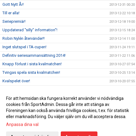
Gott Nytt År!
2013-12-31 00:20
Till er alla!
2013-12-22 10:18
Seriepremiär!
2013-12-18 19:00
Uppdaterad "silly" information"!
2013-12-15 18:24
Robin Nylén återvänder!!
2013-12-14 11:00
Inget slutspel i TA-cupen!
2013-11-24 19:11
Definitiv seriesammansättning 2014!
2013-11-22 11:06
Knapp förlust i sista kvalmatchen!
2013-10-27 07:54
Tvingas spela sista kvalmatchen!
2013-10-25 13:14
Kvalspelet över!
2013-10-20 07:55
Förlust 2-1(0-0) i första kvalmatchen!
2013-10-13 10:43
Länk Skånska Dagbladet.
För att hemsidan ska fungera korrekt använder vi nödvändiga
2013-10-06 10:50
cookies från SportAdmin. Dessa går inte att stänga av.
Nu väntar kval till div 3!!!
2013-10-06 09:57
Föreningen kan också använda frivilliga cookies, t.ex. för statistik
eller marknadsföring. Du väljer själv om du vill acceptera dessa.
Anpassa dina val
Cookie-inställningar
Gå till Webbversion