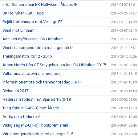
Inför Seriepremiär BK Höllviken - Åkarps IF
2017-04-07 14:01
BK Höllviken - BK Flagg
2017-03-26 21:27
Rejält bottennapp mot Vellinge FF.
2017-03-11 14:39
Vinst mot Limhamn!
2017-03-07 22:19
Ännu ett nyförvärv till BK Höllviken!
2016-12-15 22:06
Vinst i säsongens första träningsmatch!
2016-12-14 08:01
Träningsmatch 13/12 - 2016
2016-12-12 08:26
Adam Norén från ÖT Smygehuk spelar i BK Höllviken 2017!
2016-12-05 08:49
Välkomna att provträna med oss
2016-11-24 13:15
Informationsmöte och träning torsdag 10/11
2016-11-07 13:09
Divison 4 2017!
2016-10-23 11:03
Hedersam förlust mot Bjärred 1-3(0-1)!
2016-09-02 23:06
Tung förlust 3-4(2-3) mot Åkarp!
2016-08-28 12:13
Andra raka förlusten!
2016-08-21 19:30
Viktig seger 2-0(1-0) i höstpremiären!
2016-08-04 22:46
Vårsäsongen slutade med en seger 3-1!
2016-06-28 20:30