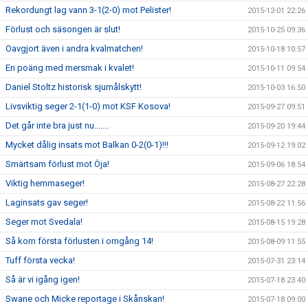
Rekordungt lag vann 3-1(2-0) mot Pelister!
2015-12-01 22:26
Förlust och säsongen är slut!
2015-10-25 09:36
Oavgjort även i andra kvalmatchen!
2015-10-18 10:57
En poäng med mersmak i kvalet!
2015-10-11 09:54
Daniel Stoltz historisk sjumålskytt!
2015-10-03 16:50
Livsviktig seger 2-1(1-0) mot KSF Kosova!
2015-09-27 09:51
Det går inte bra just nu.......
2015-09-20 19:44
Mycket dålig insats mot Balkan 0-2(0-1)!!!
2015-09-12 19:02
Smärtsam förlust mot Öja!
2015-09-06 18:54
Viktig hemmaseger!
2015-08-27 22:28
Laginsats gav seger!
2015-08-22 11:56
Seger mot Svedala!
2015-08-15 19:28
Så kom första förlusten i omgång 14!
2015-08-09 11:55
Tuff första vecka!
2015-07-31 23:14
Så är vi igång igen!
2015-07-18 23:40
Swane och Micke reportage i Skånskan!
2015-07-18 09:00