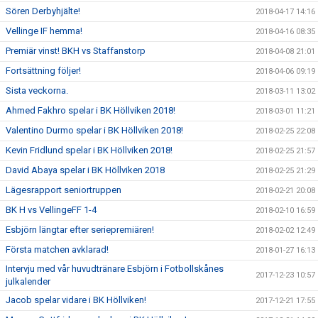
Sören Derbyhjälte!
2018-04-17 14:16
Vellinge IF hemma!
2018-04-16 08:35
Premiär vinst! BKH vs Staffanstorp
2018-04-08 21:01
Fortsättning följer!
2018-04-06 09:19
Sista veckorna.
2018-03-11 13:02
Ahmed Fakhro spelar i BK Höllviken 2018!
2018-03-01 11:21
Valentino Durmo spelar i BK Höllviken 2018!
2018-02-25 22:08
Kevin Fridlund spelar i BK Höllviken 2018!
2018-02-25 21:57
David Abaya spelar i BK Höllviken 2018
2018-02-25 21:29
Lägesrapport seniortruppen
2018-02-21 20:08
BK H vs VellingeFF 1-4
2018-02-10 16:59
Esbjörn längtar efter seriepremiären!
2018-02-02 12:49
Första matchen avklarad!
2018-01-27 16:13
Intervju med vår huvudtränare Esbjörn i Fotbollskånes
2017-12-23 10:57
julkalender
Jacob spelar vidare i BK Höllviken!
2017-12-21 17:55