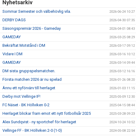
Nyhetsarkiv
Sommar Semester och välbehövlig vila.
2026-06-24 10:27
DERBY DAGS
2026-04-30 07:35
Säsongspremiär 2026 - Gameday
2026-04-01 08:43
GAMEDAY
2026-03-25 08:29
Bekräftat Motstånd i DM
2026-03-17 09:12
Vidare I DM
2026-03-16 10:12
GAMEDAY
2026-03-14 09:44
DM sista gruppspelsmatchen.
2026-03-12 16:16
Första matchen 2026 är nu spelad
2026-01-26 08:20
Ännu ett nyförvärv till herrlaget
2026-01-03 11:15
Derby mot Vellinge IF!
2025-05-09 12:30
FC Näset - BK Höllviken 0-2
2025-04-15 08:44
Herrlaget blickar fram emot ett nytt fotbollsår 2025
2025-03-28 09:23
Alex Sundqvist - ny sportchef för herrlaget
2024-10-24 10:52
Vellinge FF - BK Höllviken 2-0 (1-0)
2024-05-08 22:54