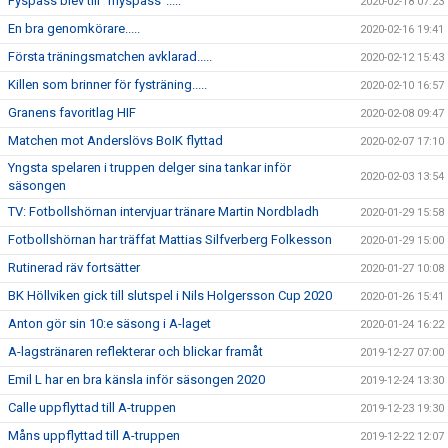
Fyspass blev till "myspass".....
2020-02-18 07:23
En bra genomkörare.....
2020-02-16 19:41
Första träningsmatchen avklarad.....
2020-02-12 15:43
Killen som brinner för fysträning.....
2020-02-10 16:57
Granens favoritlag HIF
2020-02-08 09:47
Matchen mot Anderslövs BoIK flyttad
2020-02-07 17:10
Yngsta spelaren i truppen delger sina tankar inför
2020-02-03 13:54
säsongen
TV: Fotbollshörnan intervjuar tränare Martin Nordbladh
2020-01-29 15:58
Fotbollshörnan har träffat Mattias Silfverberg Folkesson
2020-01-29 15:00
Rutinerad räv fortsätter
2020-01-27 10:08
BK Höllviken gick till slutspel i Nils Holgersson Cup 2020
2020-01-26 15:41
Anton gör sin 10:e säsong i A-laget
2020-01-24 16:22
A-lagstränaren reflekterar och blickar framåt
2019-12-27 07:00
Emil L har en bra känsla inför säsongen 2020
2019-12-24 13:30
Calle uppflyttad till A-truppen
2019-12-23 19:30
Måns uppflyttad till A-truppen
2019-12-22 12:07