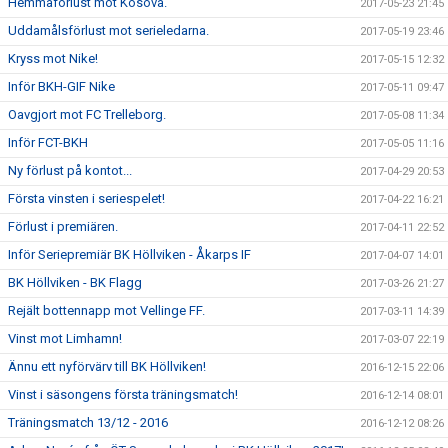
Hemmaförlust mot Kosova.
2017-05-23 21:45
Uddamålsförlust mot serieledarna.
2017-05-19 23:46
Kryss mot Nike!
2017-05-15 12:32
Inför BKH-GIF Nike
2017-05-11 09:47
Oavgjort mot FC Trelleborg.
2017-05-08 11:34
Inför FCT-BKH
2017-05-05 11:16
Ny förlust på kontot...
2017-04-29 20:53
Första vinsten i seriespelet!
2017-04-22 16:21
Förlust i premiären.
2017-04-11 22:52
Inför Seriepremiär BK Höllviken - Åkarps IF
2017-04-07 14:01
BK Höllviken - BK Flagg
2017-03-26 21:27
Rejält bottennapp mot Vellinge FF.
2017-03-11 14:39
Vinst mot Limhamn!
2017-03-07 22:19
Ännu ett nyförvärv till BK Höllviken!
2016-12-15 22:06
Vinst i säsongens första träningsmatch!
2016-12-14 08:01
Träningsmatch 13/12 - 2016
2016-12-12 08:26