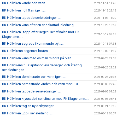
BK Höllviken vände och vann.....
2021-11-14 11:46
BK Höllviken höll 0:an igen.....
2021-11-12 22:15
BK Höllviken tappade serieledningen.....
2021-11-07 11:00
BK Höllviken vann efter en chockartad inledning.....
2021-10-29 10:52
BK Höllviken i topp efter seger i seriefinalen mot IFK
2021-10-17 09:13
Klagshamn.....
BK Höllviken segrade i kommunderbyt.....
2021-10-16 07:33
BK Höllvikens segersvit bruten.....
2021-10-09 11:19
BK Höllviken vann med en man mindre på plan.....
2021-09-28 21:03
BK Höllvikens "El Capitano" visade vägen och återtog
2021-09-23 22:22
serieledningen.....
BK Höllviken dominerade och vann igen.....
2021-09-23 21:38
BK Höllviken bemästrade vinden och vann mot FCT.....
2021-09-05 22:45
BK Höllviken tappade serieledningen.....
2021-09-05 09:28
BK Höllviken kryssade i seriefinalen mot IFK Klagshamn.....
2021-09-05 08:44
BK Höllviken tog en ny derbyseger.....
2021-08-21 10:16
BK Höllviken upp i serieledning.....
2021-08-12 06:07