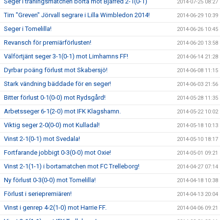
Seger i träningsmatchen borta mot Bjärred 2-1(0-1)
2014-07-25 08:27
Tim "Greven" Jörvall segrare i Lilla Wimbledon 2014!
2014-06-29 10:39
Seger i Tomelilla!
2014-06-26 10:45
Revansch för premiärförlusten!
2014-06-20 13:58
Välförtjänt seger 3-1(0-1) mot Limhamns FF!
2014-06-14 21:28
Dyrbar poäng förlust mot Skabersjö!
2014-06-08 11:15
Stark vändning bäddade för en seger!
2014-06-03 21:56
Bitter förlust 0-1(0-0) mot Rydsgård!
2014-05-28 11:35
Arbetsseger 6-1(2-0) mot IFK Klagshamn.
2014-05-22 10:02
Viktig seger 2-0(0-0) mot Kulladal!
2014-05-18 10:13
Vinst 2-1(0-1) mot Svedala!
2014-05-10 18:17
Fortfarande jobbigt 0-3(0-0) mot Oxie!
2014-05-01 09:21
Vinst 2-1(1-1) i bortamatchen mot FC Trelleborg!
2014-04-27 07:14
Ny förlust 0-3(0-0) mot Tomelilla!
2014-04-18 10:38
Förlust i seriepremiären!
2014-04-13 20:04
Vinst i genrep 4-2(1-0) mot Harrie FF.
2014-04-06 09:21