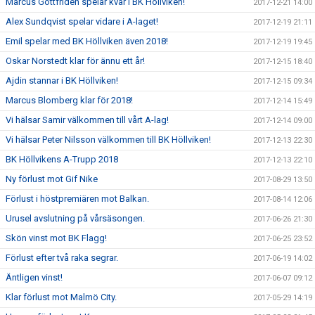
Marcus Gottfriden spelar kvar i BK Höllviken!
2017-12-21 14:00
Alex Sundqvist spelar vidare i A-laget!
2017-12-19 21:11
Emil spelar med BK Höllviken även 2018!
2017-12-19 19:45
Oskar Norstedt klar för ännu ett år!
2017-12-15 18:40
Ajdin stannar i BK Höllviken!
2017-12-15 09:34
Marcus Blomberg klar för 2018!
2017-12-14 15:49
Vi hälsar Samir välkommen till vårt A-lag!
2017-12-14 09:00
Vi hälsar Peter Nilsson välkommen till BK Höllviken!
2017-12-13 22:30
BK Höllvikens A-Trupp 2018
2017-12-13 22:10
Ny förlust mot Gif Nike
2017-08-29 13:50
Förlust i höstpremiären mot Balkan.
2017-08-14 12:06
Urusel avslutning på vårsäsongen.
2017-06-26 21:30
Skön vinst mot BK Flagg!
2017-06-25 23:52
Förlust efter två raka segrar.
2017-06-19 14:02
Äntligen vinst!
2017-06-07 09:12
Klar förlust mot Malmö City.
2017-05-29 14:19