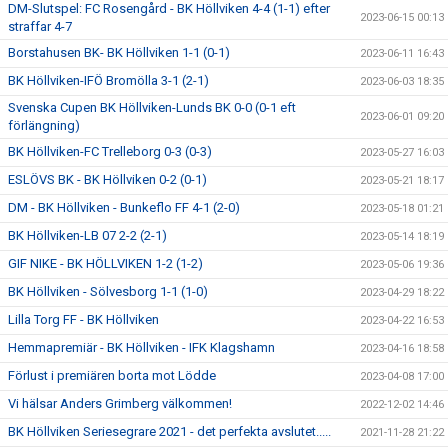
DM-Slutspel: FC Rosengård - BK Höllviken 4-4 (1-1) efter
2023-06-15 00:13
straffar 4-7
Borstahusen BK- BK Höllviken 1-1 (0-1)
2023-06-11 16:43
BK Höllviken-IFÖ Bromölla 3-1 (2-1)
2023-06-03 18:35
Svenska Cupen BK Höllviken-Lunds BK 0-0 (0-1 eft
2023-06-01 09:20
förlängning)
BK Höllviken-FC Trelleborg 0-3 (0-3)
2023-05-27 16:03
ESLÖVS BK - BK Höllviken 0-2 (0-1)
2023-05-21 18:17
DM - BK Höllviken - Bunkeflo FF 4-1 (2-0)
2023-05-18 01:21
BK Höllviken-LB 07 2-2 (2-1)
2023-05-14 18:19
GIF NIKE - BK HÖLLVIKEN 1-2 (1-2)
2023-05-06 19:36
BK Höllviken - Sölvesborg 1-1 (1-0)
2023-04-29 18:22
Lilla Torg FF - BK Höllviken
2023-04-22 16:53
Hemmapremiär - BK Höllviken - IFK Klagshamn
2023-04-16 18:58
Förlust i premiären borta mot Lödde
2023-04-08 17:00
Vi hälsar Anders Grimberg välkommen!
2022-12-02 14:46
BK Höllviken Seriesegrare 2021 - det perfekta avslutet.....
2021-11-28 21:22