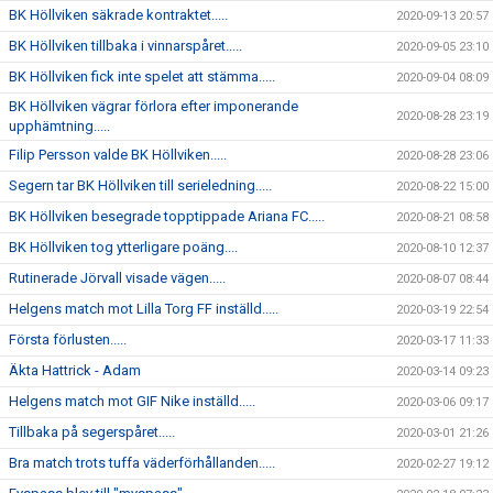
BK Höllviken säkrade kontraktet.....
2020-09-13 20:57
BK Höllviken tillbaka i vinnarspåret.....
2020-09-05 23:10
BK Höllviken fick inte spelet att stämma.....
2020-09-04 08:09
BK Höllviken vägrar förlora efter imponerande
2020-08-28 23:19
upphämtning.....
Filip Persson valde BK Höllviken.....
2020-08-28 23:06
Segern tar BK Höllviken till serieledning.....
2020-08-22 15:00
BK Höllviken besegrade topptippade Ariana FC.....
2020-08-21 08:58
BK Höllviken tog ytterligare poäng....
2020-08-10 12:37
Rutinerade Jörvall visade vägen.....
2020-08-07 08:44
Helgens match mot Lilla Torg FF inställd.....
2020-03-19 22:54
Första förlusten.....
2020-03-17 11:33
Äkta Hattrick - Adam
2020-03-14 09:23
Helgens match mot GIF Nike inställd.....
2020-03-06 09:17
Tillbaka på segerspåret.....
2020-03-01 21:26
Bra match trots tuffa väderförhållanden.....
2020-02-27 19:12