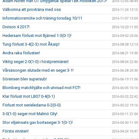
Adam Norén från ÖT Smygehuk spelar i BK Höllviken 2017!
2016-12-05 08:49
Välkomna att provträna med oss
2016-11-24 13:15
Informationsmöte och träning torsdag 10/11
2016-11-07 13:09
Divison 4 2017!
2016-10-23 11:03
Hedersam förlust mot Bjärred 1-3(0-1)!
2016-09-02 23:06
Tung förlust 3-4(2-3) mot Åkarp!
2016-08-28 12:13
Andra raka förlusten!
2016-08-21 19:30
Viktig seger 2-0(1-0) i höstpremiären!
2016-08-04 22:46
Vårsäsongen slutade med en seger 3-1!
2016-06-28 20:30
Sörensen blev supersub!
2016-06-19 11:06
Blomberg matchhjälte och utvisad mot FCT!
2016-06-05 10:16
Klar förlust mot LB07 0-4(0-1)
2016-05-25 22:42
Förlust mot serieledarna 0-2(0-0)
2016-05-22 19:16
3-0(1-0) seger mot Malmö City!
2016-05-11 21:04
Stor viljeinsats gav bortaseger 3-1(0-1)!
2016-04-30 11:59
Första vinsten!
2016-04-24 10:47