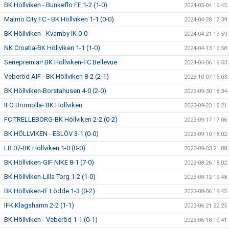
BK Höllviken - Bunkeflo FF 1-2 (1-0)
2024-05-04 16:45
Malmö City FC - BK Höllviken 1-1 (0-0)
2024-04-28 17:39
BK Höllviken - Kvarnby IK 0-0
2024-04-21 17:59
NK Croatia-BK Höllviken 1-1 (1-0)
2024-04-13 16:58
Seriepremiär! BK Höllviken-FC Bellevue
2024-04-06 16:53
Veberöd AIF - BK Höllviken 8-2 (2-1)
2023-10-07 15:03
BK Höllviken-Borstahusen 4-0 (2-0)
2023-09-30 18:34
IFÖ Bromölla- BK Höllviken
2023-09-23 15:21
FC TRELLEBORG-BK Höllviken 2-2 (0-2)
2023-09-17 17:06
BK HÖLLVIKEN - ESLÖV 3-1 (0-0)
2023-09-10 18:02
LB 07-BK Höllviken 1-0 (0-0)
2023-09-03 21:08
BK Höllviken-GIF NIKE 8-1 (7-0)
2023-08-26 18:02
BK Höllviken-Lilla Torg 1-2 (1-0)
2023-08-12 19:48
BK Höllviken-IF Lödde 1-3 (0-2)
2023-08-06 19:45
IFK Klagshamn 2-2 (1-1)
2023-06-21 22:25
BK Höllviken - Veberöd 1-1 (0-1)
2023-06-18 19:41