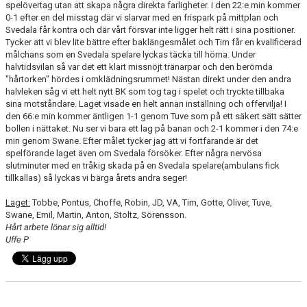
spelövertag utan att skapa några direkta farligheter. I den 22:e min kommer
BILDGALLERI
0-1 efter en del misstag där vi slarvar med en frispark på mittplan och
Svedala får kontra och där vårt försvar inte ligger helt rätt i sina positioner.
KONTAKT
Tycker att vi blev lite bättre efter baklängesmålet och Tim får en kvalificerad
målchans som en Svedala spelare lyckas täcka till hörna. Under
halvtidsvilan så var det ett klart missnöjt tränarpar och den berömda
"hårtorken" hördes i omklädningsrummet! Nästan direkt under den andra
halvleken såg vi ett helt nytt BK som tog tag i spelet och tryckte tillbaka
sina motståndare. Laget visade en helt annan inställning och offervilja! I
den 66:e min kommer äntligen 1-1 genom Tuve som på ett säkert sätt sätter
bollen i nättaket. Nu ser vi bara ett lag på banan och 2-1 kommer i den 74:e
min genom Swane. Efter målet tycker jag att vi fortfarande är det
spelförande laget även om Svedala försöker. Efter några nervösa
slutminuter med en tråkig skada på en Svedala spelare(ambulans fick
tillkallas) så lyckas vi bärga årets andra seger!
Laget:
Tobbe, Pontus, Choffe, Robin, JD, VA, Tim, Gotte, Oliver, Tuve,
Swane, Emil, Martin, Anton, Stoltz, Sörensson.
Hårt arbete lönar sig alltid!
Uffe P