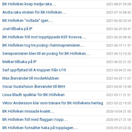
BK Höllviken knep tredje raka.....
2021-08-07 09:58
Andra raka vinsten för BK Höllviken.....
2021-07-10 08:42
BK Höllviken "nollade" igen.....
2021-06-30 23:24
Joel tillbaka på IP
2021-06-29 20:47
BK Höllviken föll mot topptippade KSF Kosova.....
2021-06-20 08:40
BK Höllviken tog tre poäng i hemmapremiären.....
2021-06-19 11:37
Seriepremiären blev till en poäng för BK Höllviken.....
2021-06-13 10:35
Melker tillbaka på IP
2021-06-02 21:55
Saif uppflyttad till A-truppen från U19
2021-05-04 21:04
Max återvänder till moderklubben
2021-04-23 11:07
Oscar Gustafsson återvänder till BKH
2021-04-05 13:38
Linus Bladh spelklar för BK Höllviken
2021-03-11 21:51
Viktor Andersson klar som tränare för BK Höllvikens herrlag
2021-02-22 19:55
BK Höllviken missade kvalet.....
2020-10-04 21:50
BK Höllviken föll med flaggan i topp.....
2020-09-27 21:54
BK Höllviken fortsätter haka på topplagen.....
2020-09-23 22:26