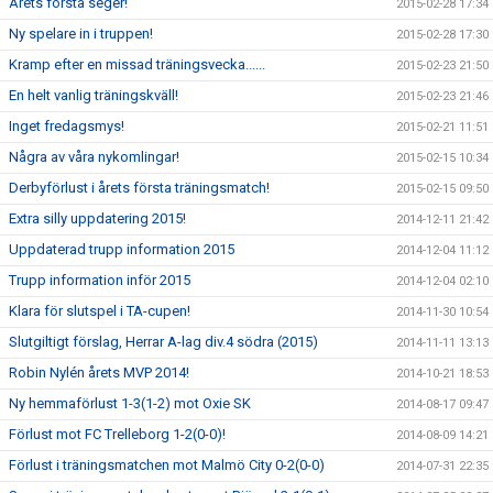
Årets första seger!
2015-02-28 17:34
Ny spelare in i truppen!
2015-02-28 17:30
Kramp efter en missad träningsvecka......
2015-02-23 21:50
En helt vanlig träningskväll!
2015-02-23 21:46
Inget fredagsmys!
2015-02-21 11:51
Några av våra nykomlingar!
2015-02-15 10:34
Derbyförlust i årets första träningsmatch!
2015-02-15 09:50
Extra silly uppdatering 2015!
2014-12-11 21:42
Uppdaterad trupp information 2015
2014-12-04 11:12
Trupp information inför 2015
2014-12-04 02:10
Klara för slutspel i TA-cupen!
2014-11-30 10:54
Slutgiltigt förslag, Herrar A-lag div.4 södra (2015)
2014-11-11 13:13
Robin Nylén årets MVP 2014!
2014-10-21 18:53
Ny hemmaförlust 1-3(1-2) mot Oxie SK
2014-08-17 09:47
Förlust mot FC Trelleborg 1-2(0-0)!
2014-08-09 14:21
Förlust i träningsmatchen mot Malmö City 0-2(0-0)
2014-07-31 22:35