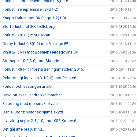
Förlust i andra seriematchen 0-5(0-2)!
2016-04-16 17:48
Förlust i seriepremiären 3-5(1-2)!
2016-04-10 18:11
Knapp förlust mot BK Flagg 1-2(1-0)
2016-03-30 20:10
Storförlust mot IFK Trelleborg.
2016-03-25 10:36
Förlust 1-2(0-1) mot Balkan
2016-03-20 18:20
Derby förlust 0-3(0-1) mot Vellinge IF!
2016-03-13 11:12
Vinst 2-1(1-1) mot Bosnien Hercegovina SK
2016-03-02 21:26
Storseger 10-2(3-0) mot Skegrie.
2016-02-18 22:32
Förlust 1-3(1-1) i första träningsmatchen 2016.
2016-02-14 11:21
Rekordungt lag vann 3-1(2-0) mot Pelister!
2015-12-01 22:26
Förlust och säsongen är slut!
2015-10-25 09:36
Oavgjort även i andra kvalmatchen!
2015-10-18 10:57
En poäng med mersmak i kvalet!
2015-10-11 09:54
Daniel Stoltz historisk sjumålskytt!
2015-10-03 16:50
Livsviktig seger 2-1(1-0) mot KSF Kosova!
2015-09-27 09:51
Det går inte bra just nu.......
2015-09-20 19:44