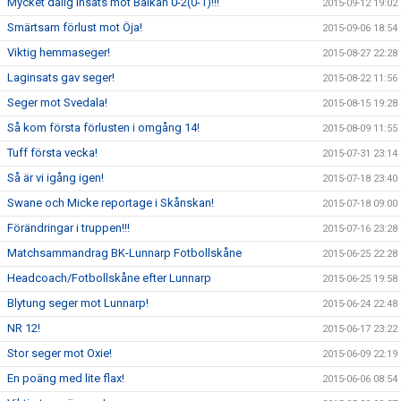
Mycket dålig insats mot Balkan 0-2(0-1)!!!
2015-09-12 19:02
Smärtsam förlust mot Öja!
2015-09-06 18:54
Viktig hemmaseger!
2015-08-27 22:28
Laginsats gav seger!
2015-08-22 11:56
Seger mot Svedala!
2015-08-15 19:28
Så kom första förlusten i omgång 14!
2015-08-09 11:55
Tuff första vecka!
2015-07-31 23:14
Så är vi igång igen!
2015-07-18 23:40
Swane och Micke reportage i Skånskan!
2015-07-18 09:00
Förändringar i truppen!!!
2015-07-16 23:28
Matchsammandrag BK-Lunnarp Fotbollskåne
2015-06-25 22:28
Headcoach/Fotbollskåne efter Lunnarp
2015-06-25 19:58
Blytung seger mot Lunnarp!
2015-06-24 22:48
NR 12!
2015-06-17 23:22
Stor seger mot Oxie!
2015-06-09 22:19
En poäng med lite flax!
2015-06-06 08:54