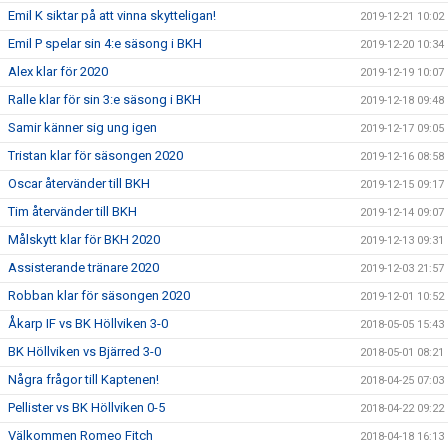
Emil K siktar på att vinna skytteligan!
2019-12-21 10:02
Emil P spelar sin 4:e säsong i BKH
2019-12-20 10:34
Alex klar för 2020
2019-12-19 10:07
Ralle klar för sin 3:e säsong i BKH
2019-12-18 09:48
Samir känner sig ung igen
2019-12-17 09:05
Tristan klar för säsongen 2020
2019-12-16 08:58
Oscar återvänder till BKH
2019-12-15 09:17
Tim återvänder till BKH
2019-12-14 09:07
Målskytt klar för BKH 2020
2019-12-13 09:31
Assisterande tränare 2020
2019-12-03 21:57
Robban klar för säsongen 2020
2019-12-01 10:52
Åkarp IF vs BK Höllviken 3-0
2018-05-05 15:43
BK Höllviken vs Bjärred 3-0
2018-05-01 08:21
Några frågor till Kaptenen!
2018-04-25 07:03
Pellister vs BK Höllviken 0-5
2018-04-22 09:22
Välkommen Romeo Fitch
2018-04-18 16:13