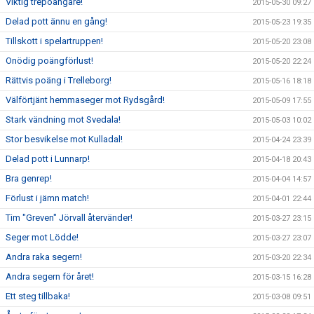
Viktig trepoängare!
2015-05-30 09:27
Delad pott ännu en gång!
2015-05-23 19:35
Tillskott i spelartruppen!
2015-05-20 23:08
Onödig poängförlust!
2015-05-20 22:24
Rättvis poäng i Trelleborg!
2015-05-16 18:18
Välförtjänt hemmaseger mot Rydsgård!
2015-05-09 17:55
Stark vändning mot Svedala!
2015-05-03 10:02
Stor besvikelse mot Kulladal!
2015-04-24 23:39
Delad pott i Lunnarp!
2015-04-18 20:43
Bra genrep!
2015-04-04 14:57
Förlust i jämn match!
2015-04-01 22:44
Tim "Greven" Jörvall återvänder!
2015-03-27 23:15
Seger mot Lödde!
2015-03-27 23:07
Andra raka segern!
2015-03-20 22:34
Andra segern för året!
2015-03-15 16:28
Ett steg tillbaka!
2015-03-08 09:51