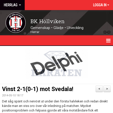
HERRLAG
LOGGA IN
BK Höllviken
Gemenskap • Glädje • Utveckling
Herrar
HEM
NYHETER
KALENDER
TRUPPEN
Vinst 2-1(0-1) mot Svedala!
<
>
MATCHER
2014-05-10 18:17
Det såg spänt och nervöst ut under den första halvleken och redan direkt
DOKUMENT
kände man en viss oro över vår inledning på matchen. Mycket
positionsproblem och felpass gjorde att våra motståndare fick ett