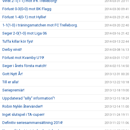
Vinst 2-1(1-1) mot IFK Trelleborg!
2014-03-31 23:11
Förlust 0-3(0-0) mot BK Flagg
2014-03-30 09:41
Förlust 1-4(0-1) mot Hyllie!
2014-03-23 21:45
1-1(1-0) i träningsmatchen mot FC Trelleborg.
2014-03-20 22:40
Seger 2-0(1-0) mot Liga 06
2014-03-16 21:42
Tuffa killar kör fys!
2014-03-13 22:44
Derby vinst!
2014-03-08 16:13
Förlust mot Kvarnby U19!
2014-03-01 17:07
Seger i årets första match!
2014-02-15 14:50
Gott Nytt År!
2013-12-31 00:20
Till er alla!
2013-12-22 10:18
Seriepremiär!
2013-12-18 19:00
Uppdaterad "silly" information"!
2013-12-15 18:24
Robin Nylén återvänder!!
2013-12-14 11:00
Inget slutspel i TA-cupen!
2013-11-24 19:11
Definitiv seriesammansättning 2014!
2013-11-22 11:06