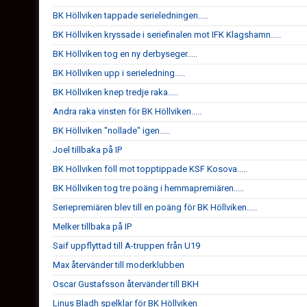
BK Höllviken tappade serieledningen.....
BK Höllviken kryssade i seriefinalen mot IFK Klagshamn.....
BK Höllviken tog en ny derbyseger.....
BK Höllviken upp i serieledning.....
BK Höllviken knep tredje raka.....
Andra raka vinsten för BK Höllviken.....
BK Höllviken "nollade" igen.....
Joel tillbaka på IP
BK Höllviken föll mot topptippade KSF Kosova.....
BK Höllviken tog tre poäng i hemmapremiären.....
Seriepremiären blev till en poäng för BK Höllviken.....
Melker tillbaka på IP
Saif uppflyttad till A-truppen från U19
Max återvänder till moderklubben
Oscar Gustafsson återvänder till BKH
Linus Bladh spelklar för BK Höllviken