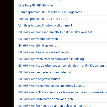
Lilla Torg FF - BK Höllviken
Hemmapremiär - BK Höllviken - IFK Klagshamn
Förlust i premiären borta mot Lödde
Vi hälsar Anders Grimberg välkommen!
BK Höllviken Seriesegrare 2021 - det perfekta avslutet.....
BK Höllviken vände och vann.....
BK Höllviken höll 0:an igen.....
BK Höllviken tappade serieledningen.....
BK Höllviken vann efter en chockartad inledning.....
BK Höllviken i topp efter seger i seriefinalen mot IFK Klagshamn...
BK Höllviken segrade i kommunderbyt.....
BK Höllvikens segersvit bruten.....
BK Höllviken vann med en man mindre på plan.....
BK Höllvikens "El Capitano" visade vägen och återtog serieledning
BK Höllviken dominerade och vann igen.....
BK Höllviken bemästrade vinden och vann mot FCT.....