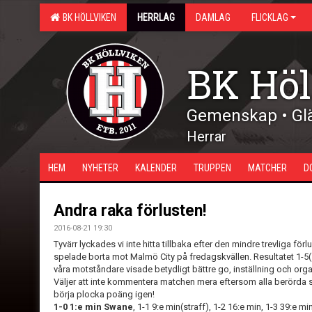
BK HÖLLVIKEN
HERRLAG
DAMLAG
FLICKLAG
BK Höl
Gemenskap • Glä
Herrar
HEM
NYHETER
KALENDER
TRUPPEN
MATCHER
D
Andra raka förlusten!
2016-08-21 19:30
Tyvärr lyckades vi inte hitta tillbaka efter den mindre trevliga f
spelade borta mot Malmö City på fredagskvällen. Resultatet 1-5(1
våra motståndare visade betydligt bättre go, inställning och orga
Väljer att inte kommentera matchen mera eftersom alla berörda s
börja plocka poäng igen!
1-0 1:e min Swane
, 1-1 9:e min(straff), 1-2 16:e min, 1-3 39:e mi