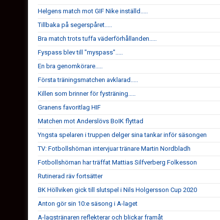
Helgens match mot GIF Nike inställd.....
Tillbaka på segerspåret.....
Bra match trots tuffa väderförhållanden.....
Fyspass blev till "myspass".....
En bra genomkörare.....
Första träningsmatchen avklarad.....
Killen som brinner för fysträning.....
Granens favoritlag HIF
Matchen mot Anderslövs BoIK flyttad
Yngsta spelaren i truppen delger sina tankar inför säsongen
TV: Fotbollshörnan intervjuar tränare Martin Nordbladh
Fotbollshörnan har träffat Mattias Silfverberg Folkesson
Rutinerad räv fortsätter
BK Höllviken gick till slutspel i Nils Holgersson Cup 2020
Anton gör sin 10:e säsong i A-laget
A-lagstränaren reflekterar och blickar framåt