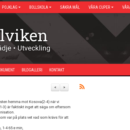
POJKLAG
BOLLSKOLA
SÄKRA MÅL
VÅRA CUPER
VÅR
lviken
dje • Utveckling
OKUMENT
BILDGALLERI
KONTAKT
<
>
örlusten hemma mot Kosova(2-4) när vi
-3) är faktiskt inget att säga om eftersom
nisation.
om var på plats vet vad som krävs för att
n, 1-4 65:e min,