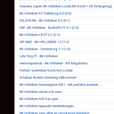
Svenska Cupen BK Höllviken-Lunds BK 0-0 (0-1 eft förlängning)
BK Höllviken-FC Trelleborg 0-3 (0-3)
ESLÖVS BK - BK Höllviken 0-2 (0-1)
DM - BK Höllviken - Bunkeflo FF 4-1 (2-0)
BK Höllviken-LB 07 2-2 (2-1)
GIF NIKE - BK HÖLLVIKEN 1-2 (1-2)
BK Höllviken - Sölvesborg 1-1 (1-0)
Lilla Torg FF - BK Höllviken
Hemmapremiär - BK Höllviken - IFK Klagshamn
Förlust i premiären borta mot Lödde
Vi hälsar Anders Grimberg välkommen!
BK Höllviken Seriesegrare 2021 - det perfekta avslutet.....
BK Höllviken vände och vann.....
BK Höllviken höll 0:an igen.....
BK Höllviken tappade serieledningen.....
BK Höllviken vann efter en chockartad inledning.....