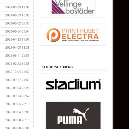
2021-06-19 11:37
2021-06-13 10:35
2021-06-02 21:55
2021-05-04 21:04
2021-04-23 11:07
2021-04-05 13:38
2021-03-11 21:51
2021-02-22 19:55
KLUBBPARTNERS
2020-10-04 21:50
2020-09-27 21:54
2020-09-23 22:26
2020-09-13 20:57
2020-09-05 23:10
2020-09-04 08:09
2020-08-28 23:19
2020-08-28 23:06