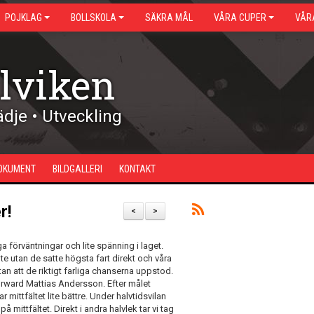
POJKLAG
BOLLSKOLA
SÄKRA MÅL
VÅRA CUPER
VÅR
lviken
dje • Utveckling
OKUMENT
BILDGALLERI
KONTAKT
r!
<
>
örväntningar och lite spänning i laget.
te utan de satte högsta fart direkt och våra
utan att de riktigt farliga chanserna uppstod.
forward Mattias Andersson. Efter målet
ttfältet lite bättre. Under halvtidsvilan
 mittfältet. Direkt i andra halvlek tar vi tag