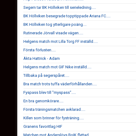
Segern tar BK Höllviken till serieledning.....
BK Höllviken besegrade topptippade Ariana FC.....
BK Höllviken tog ytterligare poäng....
Rutinerade Jörvall visade vägen.....
Helgens match mot Lilla Torg FF inställd.....
Första förlusten.....
Äkta Hattrick - Adam
Helgens match mot GIF Nike inställd.....
Tillbaka på segerspåret.....
Bra match trots tuffa väderförhållanden.....
Fyspass blev till "myspass".....
En bra genomkörare.....
Första träningsmatchen avklarad.....
Killen som brinner för fysträning.....
Granens favoritlag HIF
Matchen mot Anderslövs BoIK flyttad