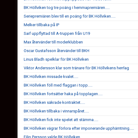
BK Höllviken tog tre poäng i hemmapremiären.....
Seriepremiären blev till en poäng för BK Höllviken.....
Melker tillbaka på IP
Saif uppflyttad till A-truppen från U19
Max återvänder till moderklubben
Oscar Gustafsson återvänder till BKH
Linus Bladh spelklar för BK Höllviken
Viktor Andersson klar som tränare för BK Höllvikens herrlag
BK Höllviken missade kvalet.....
BK Höllviken föll med flaggan i topp.....
BK Höllviken fortsätter haka på topplagen.....
BK Höllviken säkrade kontraktet.....
BK Höllviken tillbaka i vinnarspåret.....
BK Höllviken fick inte spelet att stämma.....
BK Höllviken vägrar förlora efter imponerande upphämtning.....
Filip Persson valde BK Höllviken.....