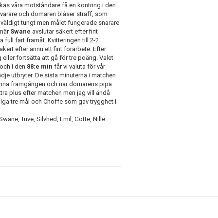
yckas våra motståndare få en kontring i den
varare och domaren blåser straff, som
t väldigt tungt men målet fungerade snarare
 när
Swane
avslutar säkert efter fint
full fart framåt. Kvitteringen till 2-2
ert efter ännu ett fint förarbete. Efter
eller fortsätta att gå för tre poäng. Valet
 och i den
88:e min
får vi valuta för vår
lädje utbryter. De sista minuterna i matchen
denna framgången och när domarens pipa
xtra plus efter matchen men jag vill ändå
liga tre mål och Choffe som gav trygghet i
wane, Tuve, Silvhed, Emil, Gotte, Nille.