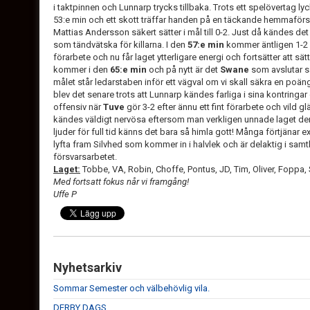
i taktpinnen och Lunnarp trycks tillbaka. Trots ett spelövertag l
53:e min och ett skott träffar handen på en täckande hemmaförs
Mattias Andersson säkert sätter i mål till 0-2. Just då kändes de
som tändvätska för killarna. I den
57:e min
kommer äntligen 1-2
förarbete och nu får laget ytterligare energi och fortsätter att sätta 
kommer i den
65:e min
och på nytt är det
Swane
som avslutar säk
målet står ledarstaben inför ett vägval om vi skall säkra en poäng 
blev det senare trots att Lunnarp kändes farliga i sina kontringar
offensiv när
Tuve
gör 3-2 efter ännu ett fint förarbete och vild g
kändes väldigt nervösa eftersom man verkligen unnade laget 
ljuder för full tid känns det bara så himla gott! Många förtjänar e
lyfta fram Silvhed som kommer in i halvlek och är delaktig i samt
försvarsarbetet.
Laget:
Tobbe, VA, Robin, Choffe, Pontus, JD, Tim, Oliver, Foppa, S
Med fortsatt fokus når vi framgång!
Uffe P
Nyhetsarkiv
Sommar Semester och välbehövlig vila.
DERBY DAGS