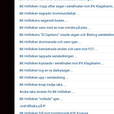
BK Höllviken i topp efter seger i seriefinalen mot IFK Klagshamn...
BK Höllviken segrade i kommunderbyt.....
BK Höllvikens segersvit bruten.....
BK Höllviken vann med en man mindre på plan.....
BK Höllvikens "El Capitano" visade vägen och återtog serieledning
BK Höllviken dominerade och vann igen.....
BK Höllviken bemästrade vinden och vann mot FCT.....
BK Höllviken tappade serieledningen.....
BK Höllviken kryssade i seriefinalen mot IFK Klagshamn.....
BK Höllviken tog en ny derbyseger.....
BK Höllviken upp i serieledning.....
BK Höllviken knep tredje raka.....
Andra raka vinsten för BK Höllviken.....
BK Höllviken "nollade" igen.....
Joel tillbaka på IP
BK Höllviken föll mot topptippade KSF Kosova.....