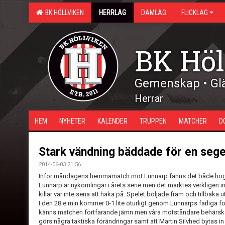
BK HÖLLVIKEN
HERRLAG
DAMLAG
FLICKLAG
BK Höl
Gemenskap • Glä
Herrar
HEM
NYHETER
KALENDER
TRUPPEN
MATCHER
D
Stark vändning bäddade för en sege
2014-06-03 21:56
Inför måndagens hemmamatch mot Lunnarp fanns det både höga f
Lunnarp är nykomlingar i årets serie men det märktes verkligen in
killar var inte sena att haka på. Spelet böljade fram och tillbaka 
I den 28:e min kommer 0-1 lite oturligt genom Lunnarps farliga 
känns matchen fortfarande jämn men våra motståndare behärskar mi
görs några taktiska förändringar samt att Martin Silvhed bytas in på