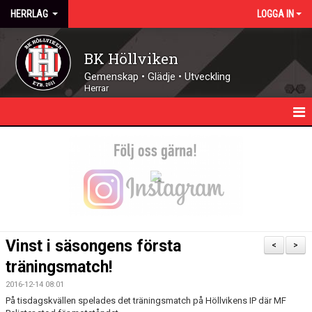
HERRLAG
LOGGA IN
BK Höllviken
Gemenskap • Glädje • Utveckling
Herrar
HEM
NYHETER
KALENDER
TRUPPEN
Vinst i säsongens första
<
>
MATCHER
träningsmatch!
2016-12-14 08:01
DOKUMENT
På tisdagskvällen spelades det träningsmatch på Höllvikens IP där MF