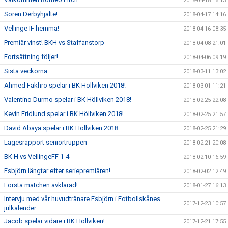
2018-04-18 16:13
Sören Derbyhjälte!
2018-04-17 14:16
Vellinge IF hemma!
2018-04-16 08:35
Premiär vinst! BKH vs Staffanstorp
2018-04-08 21:01
Fortsättning följer!
2018-04-06 09:19
Sista veckorna.
2018-03-11 13:02
Ahmed Fakhro spelar i BK Höllviken 2018!
2018-03-01 11:21
Valentino Durmo spelar i BK Höllviken 2018!
2018-02-25 22:08
Kevin Fridlund spelar i BK Höllviken 2018!
2018-02-25 21:57
David Abaya spelar i BK Höllviken 2018
2018-02-25 21:29
Lägesrapport seniortruppen
2018-02-21 20:08
BK H vs VellingeFF 1-4
2018-02-10 16:59
Esbjörn längtar efter seriepremiären!
2018-02-02 12:49
Första matchen avklarad!
2018-01-27 16:13
Intervju med vår huvudtränare Esbjörn i Fotbollskånes
2017-12-23 10:57
julkalender
Jacob spelar vidare i BK Höllviken!
2017-12-21 17:55