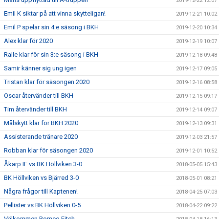
2019-12-22 12:07
Emil K siktar på att vinna skytteligan!
2019-12-21 10:02
Emil P spelar sin 4:e säsong i BKH
2019-12-20 10:34
Alex klar för 2020
2019-12-19 10:07
Ralle klar för sin 3:e säsong i BKH
2019-12-18 09:48
Samir känner sig ung igen
2019-12-17 09:05
Tristan klar för säsongen 2020
2019-12-16 08:58
Oscar återvänder till BKH
2019-12-15 09:17
Tim återvänder till BKH
2019-12-14 09:07
Målskytt klar för BKH 2020
2019-12-13 09:31
Assisterande tränare 2020
2019-12-03 21:57
Robban klar för säsongen 2020
2019-12-01 10:52
Åkarp IF vs BK Höllviken 3-0
2018-05-05 15:43
BK Höllviken vs Bjärred 3-0
2018-05-01 08:21
Några frågor till Kaptenen!
2018-04-25 07:03
Pellister vs BK Höllviken 0-5
2018-04-22 09:22
Välkommen Romeo Fitch