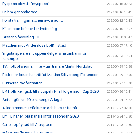
Fyspass blev till "myspass".....
2020-02-18 07:23
En bra genomkörare.....
2020-02-16 19:41
Första träningsmatchen avklarad.....
2020-02-12 15:43
Killen som brinner för fysträning.....
2020-02-10 16:57
Granens favoritlag HIF
2020-02-08 09:47
Matchen mot Anderslövs BoIK flyttad
2020-02-07 17:10
Yngsta spelaren i truppen delger sina tankar inför
2020-02-03 13:54
säsongen
TV: Fotbollshörnan intervjuar tränare Martin Nordbladh
2020-01-29 15:58
Fotbollshörnan har träffat Mattias Silfverberg Folkesson
2020-01-29 15:00
Rutinerad räv fortsätter
2020-01-27 10:08
BK Höllviken gick till slutspel i Nils Holgersson Cup 2020
2020-01-26 15:41
Anton gör sin 10:e säsong i A-laget
2020-01-24 16:22
A-lagstränaren reflekterar och blickar framåt
2019-12-27 07:00
Emil L har en bra känsla inför säsongen 2020
2019-12-24 13:30
Calle uppflyttad till A-truppen
2019-12-23 19:30
Måns uppflyttad till A-truppen