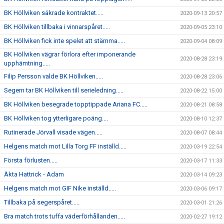
BK Höllviken säkrade kontraktet.....
2020-09-13 20:57
BK Höllviken tillbaka i vinnarspåret.....
2020-09-05 23:10
BK Höllviken fick inte spelet att stämma.....
2020-09-04 08:09
BK Höllviken vägrar förlora efter imponerande
2020-08-28 23:19
upphämtning.....
Filip Persson valde BK Höllviken.....
2020-08-28 23:06
Segern tar BK Höllviken till serieledning.....
2020-08-22 15:00
BK Höllviken besegrade topptippade Ariana FC.....
2020-08-21 08:58
BK Höllviken tog ytterligare poäng....
2020-08-10 12:37
Rutinerade Jörvall visade vägen.....
2020-08-07 08:44
Helgens match mot Lilla Torg FF inställd.....
2020-03-19 22:54
Första förlusten.....
2020-03-17 11:33
Äkta Hattrick - Adam
2020-03-14 09:23
Helgens match mot GIF Nike inställd.....
2020-03-06 09:17
Tillbaka på segerspåret.....
2020-03-01 21:26
Bra match trots tuffa väderförhållanden.....
2020-02-27 19:12