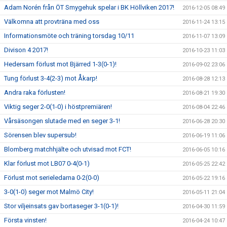
Adam Norén från ÖT Smygehuk spelar i BK Höllviken 2017!
2016-12-05 08:49
Välkomna att provträna med oss
2016-11-24 13:15
Informationsmöte och träning torsdag 10/11
2016-11-07 13:09
Divison 4 2017!
2016-10-23 11:03
Hedersam förlust mot Bjärred 1-3(0-1)!
2016-09-02 23:06
Tung förlust 3-4(2-3) mot Åkarp!
2016-08-28 12:13
Andra raka förlusten!
2016-08-21 19:30
Viktig seger 2-0(1-0) i höstpremiären!
2016-08-04 22:46
Vårsäsongen slutade med en seger 3-1!
2016-06-28 20:30
Sörensen blev supersub!
2016-06-19 11:06
Blomberg matchhjälte och utvisad mot FCT!
2016-06-05 10:16
Klar förlust mot LB07 0-4(0-1)
2016-05-25 22:42
Förlust mot serieledarna 0-2(0-0)
2016-05-22 19:16
3-0(1-0) seger mot Malmö City!
2016-05-11 21:04
Stor viljeinsats gav bortaseger 3-1(0-1)!
2016-04-30 11:59
Första vinsten!
2016-04-24 10:47