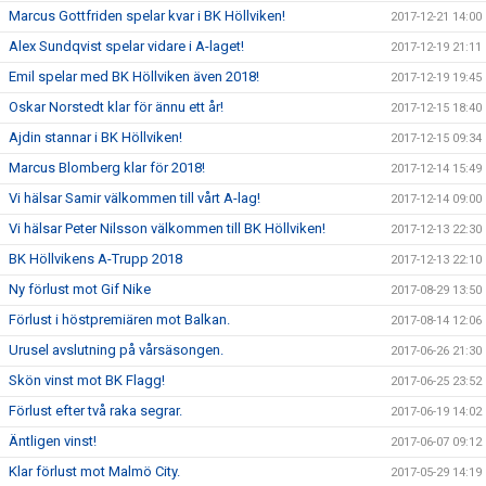
Marcus Gottfriden spelar kvar i BK Höllviken!
2017-12-21 14:00
Alex Sundqvist spelar vidare i A-laget!
2017-12-19 21:11
Emil spelar med BK Höllviken även 2018!
2017-12-19 19:45
Oskar Norstedt klar för ännu ett år!
2017-12-15 18:40
Ajdin stannar i BK Höllviken!
2017-12-15 09:34
Marcus Blomberg klar för 2018!
2017-12-14 15:49
Vi hälsar Samir välkommen till vårt A-lag!
2017-12-14 09:00
Vi hälsar Peter Nilsson välkommen till BK Höllviken!
2017-12-13 22:30
BK Höllvikens A-Trupp 2018
2017-12-13 22:10
Ny förlust mot Gif Nike
2017-08-29 13:50
Förlust i höstpremiären mot Balkan.
2017-08-14 12:06
Urusel avslutning på vårsäsongen.
2017-06-26 21:30
Skön vinst mot BK Flagg!
2017-06-25 23:52
Förlust efter två raka segrar.
2017-06-19 14:02
Äntligen vinst!
2017-06-07 09:12
Klar förlust mot Malmö City.
2017-05-29 14:19