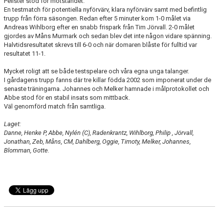
Pelister stod för motståndet.
BILDGALLERI
En testmatch för potentiella nyförvärv, klara nyförvärv samt med befintlig
trupp från förra säsongen. Redan efter 5 minuter kom 1-0 målet via
KONTAKT
Andreas Wihlborg efter en snabb frispark från Tim Jörvall. 2-0 målet
gjordes av Måns Murmark och sedan blev det inte någon vidare spänning.
Halvtidsresultatet skrevs till 6-0 och när domaren blåste för fulltid var
resultatet 11-1.
Mycket roligt att se både testspelare och våra egna unga talanger.
I gårdagens trupp fanns där tre killar födda 2002 som imponerat under de
senaste träningarna. Johannes och Melker hamnade i målprotokollet och
Abbe stod för en stabil insats som mittback.
Väl genomförd match från samtliga.
Laget:
Danne, Henke P, Abbe, Nylén (C), Radenkrantz, Wihlborg, Philip , Jörvall,
Jonathan, Zeb, Måns, CM, Dahlberg, Oggie, Timoty, Melker, Johannes,
Blomman, Gotte.