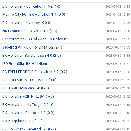
BK Höllviken - Bunkeflo FF 1-2 (1-0)
2024-05-04 16:45
Malmö City FC - BK Höllviken 1-1 (0-0)
2024-04-28 17:39
BK Höllviken - Kvarnby IK 0-0
2024-04-21 17:59
NK Croatia-BK Höllviken 1-1 (1-0)
2024-04-13 16:58
Seriepremiär! BK Höllviken-FC Bellevue
2024-04-06 16:53
Veberöd AIF - BK Höllviken 8-2 (2-1)
2023-10-07 15:03
BK Höllviken-Borstahusen 4-0 (2-0)
2023-09-30 18:34
IFÖ Bromölla- BK Höllviken
2023-09-23 15:21
FC TRELLEBORG-BK Höllviken 2-2 (0-2)
2023-09-17 17:06
BK HÖLLVIKEN - ESLÖV 3-1 (0-0)
2023-09-10 18:02
LB 07-BK Höllviken 1-0 (0-0)
2023-09-03 21:08
BK Höllviken-GIF NIKE 8-1 (7-0)
2023-08-26 18:02
BK Höllviken-Lilla Torg 1-2 (1-0)
2023-08-12 19:48
BK Höllviken-IF Lödde 1-3 (0-2)
2023-08-06 19:45
IFK Klagshamn 2-2 (1-1)
2023-06-21 22:25
BK Höllviken - Veberöd 1-1 (0-1)
2023-06-18 19:41