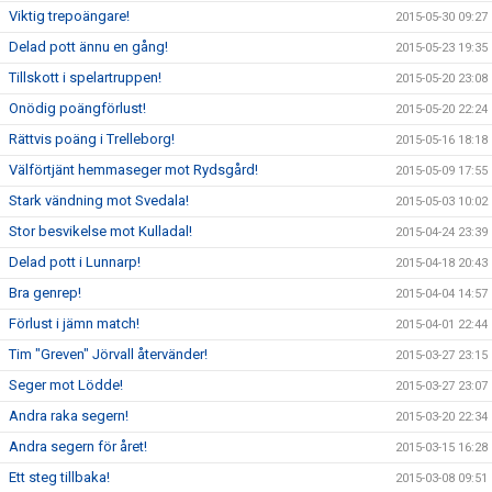
Viktig trepoängare!
2015-05-30 09:27
Delad pott ännu en gång!
2015-05-23 19:35
Tillskott i spelartruppen!
2015-05-20 23:08
Onödig poängförlust!
2015-05-20 22:24
Rättvis poäng i Trelleborg!
2015-05-16 18:18
Välförtjänt hemmaseger mot Rydsgård!
2015-05-09 17:55
Stark vändning mot Svedala!
2015-05-03 10:02
Stor besvikelse mot Kulladal!
2015-04-24 23:39
Delad pott i Lunnarp!
2015-04-18 20:43
Bra genrep!
2015-04-04 14:57
Förlust i jämn match!
2015-04-01 22:44
Tim "Greven" Jörvall återvänder!
2015-03-27 23:15
Seger mot Lödde!
2015-03-27 23:07
Andra raka segern!
2015-03-20 22:34
Andra segern för året!
2015-03-15 16:28
Ett steg tillbaka!
2015-03-08 09:51