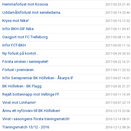
Hemmaförlust mot Kosova.
2017-05-23 21:45
Uddamålsförlust mot serieledarna.
2017-05-19 23:46
Kryss mot Nike!
2017-05-15 12:32
Inför BKH-GIF Nike
2017-05-11 09:47
Oavgjort mot FC Trelleborg.
2017-05-08 11:34
Inför FCT-BKH
2017-05-05 11:16
Ny förlust på kontot...
2017-04-29 20:53
Första vinsten i seriespelet!
2017-04-22 16:21
Förlust i premiären.
2017-04-11 22:52
Inför Seriepremiär BK Höllviken - Åkarps IF
2017-04-07 14:01
BK Höllviken - BK Flagg
2017-03-26 21:27
Rejält bottennapp mot Vellinge FF.
2017-03-11 14:39
Vinst mot Limhamn!
2017-03-07 22:19
Ännu ett nyförvärv till BK Höllviken!
2016-12-15 22:06
Vinst i säsongens första träningsmatch!
2016-12-14 08:01
Träningsmatch 13/12 - 2016
2016-12-12 08:26