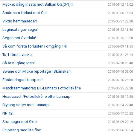
Mycket dålig insats mot Balkan 0-2(0-1)!!!
2015-09-12 19:02
Smärtsam förlust mot Öja!
2015-09-06 18:54
Viktig hemmaseger!
2015-08-27 22:28
Laginsats gav seger!
2015-08-22 11:56
Seger mot Svedala!
2015-08-15 19:28
Så kom första förlusten i omgång 14!
2015-08-09 11:55
Tuff första vecka!
2015-07-31 23:14
Så är vi igång igen!
2015-07-18 23:40
Swane och Micke reportage i Skånskan!
2015-07-18 09:00
Förändringar i truppen!!!
2015-07-16 23:28
Matchsammandrag BK-Lunnarp Fotbollskåne
2015-06-25 22:28
Headcoach/Fotbollskåne efter Lunnarp
2015-06-25 19:58
Blytung seger mot Lunnarp!
2015-06-24 22:48
NR 12!
2015-06-17 23:22
Stor seger mot Oxie!
2015-06-09 22:19
En poäng med lite flax!
2015-06-06 08:54