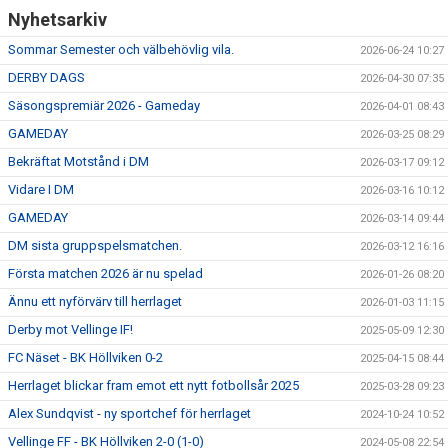
Nyhetsarkiv
Sommar Semester och välbehövlig vila.
2026-06-24 10:27
DERBY DAGS
2026-04-30 07:35
Säsongspremiär 2026 - Gameday
2026-04-01 08:43
GAMEDAY
2026-03-25 08:29
Bekräftat Motstånd i DM
2026-03-17 09:12
Vidare I DM
2026-03-16 10:12
GAMEDAY
2026-03-14 09:44
DM sista gruppspelsmatchen.
2026-03-12 16:16
Första matchen 2026 är nu spelad
2026-01-26 08:20
Ännu ett nyförvärv till herrlaget
2026-01-03 11:15
Derby mot Vellinge IF!
2025-05-09 12:30
FC Näset - BK Höllviken 0-2
2025-04-15 08:44
Herrlaget blickar fram emot ett nytt fotbollsår 2025
2025-03-28 09:23
Alex Sundqvist - ny sportchef för herrlaget
2024-10-24 10:52
Vellinge FF - BK Höllviken 2-0 (1-0)
2024-05-08 22:54