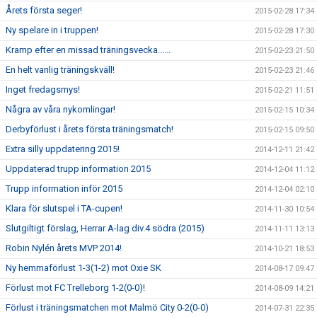
Årets första seger!
2015-02-28 17:34
Ny spelare in i truppen!
2015-02-28 17:30
Kramp efter en missad träningsvecka......
2015-02-23 21:50
En helt vanlig träningskväll!
2015-02-23 21:46
Inget fredagsmys!
2015-02-21 11:51
Några av våra nykomlingar!
2015-02-15 10:34
Derbyförlust i årets första träningsmatch!
2015-02-15 09:50
Extra silly uppdatering 2015!
2014-12-11 21:42
Uppdaterad trupp information 2015
2014-12-04 11:12
Trupp information inför 2015
2014-12-04 02:10
Klara för slutspel i TA-cupen!
2014-11-30 10:54
Slutgiltigt förslag, Herrar A-lag div.4 södra (2015)
2014-11-11 13:13
Robin Nylén årets MVP 2014!
2014-10-21 18:53
Ny hemmaförlust 1-3(1-2) mot Oxie SK
2014-08-17 09:47
Förlust mot FC Trelleborg 1-2(0-0)!
2014-08-09 14:21
Förlust i träningsmatchen mot Malmö City 0-2(0-0)
2014-07-31 22:35