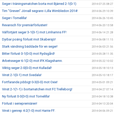
Seger i träningsmatchen borta mot Bjärred 2-1(0-1)
2014-07-25 08:27
Tim "Greven" Jörvall segrare i Lilla Wimbledon 2014!
2014-06-29 10:39
Seger i Tomelilla!
2014-06-26 10:45
Revansch för premiärförlusten!
2014-06-20 13:58
Välförtjänt seger 3-1(0-1) mot Limhamns FF!
2014-06-14 21:28
Dyrbar poäng förlust mot Skabersjö!
2014-06-08 11:15
Stark vändning bäddade för en seger!
2014-06-03 21:56
Bitter förlust 0-1(0-0) mot Rydsgård!
2014-05-28 11:35
Arbetsseger 6-1(2-0) mot IFK Klagshamn.
2014-05-22 10:02
Viktig seger 2-0(0-0) mot Kulladal!
2014-05-18 10:13
Vinst 2-1(0-1) mot Svedala!
2014-05-10 18:17
Fortfarande jobbigt 0-3(0-0) mot Oxie!
2014-05-01 09:21
Vinst 2-1(1-1) i bortamatchen mot FC Trelleborg!
2014-04-27 07:14
Ny förlust 0-3(0-0) mot Tomelilla!
2014-04-18 10:38
Förlust i seriepremiären!
2014-04-13 20:04
Vinst i genrep 4-2(1-0) mot Harrie FF.
2014-04-06 09:21