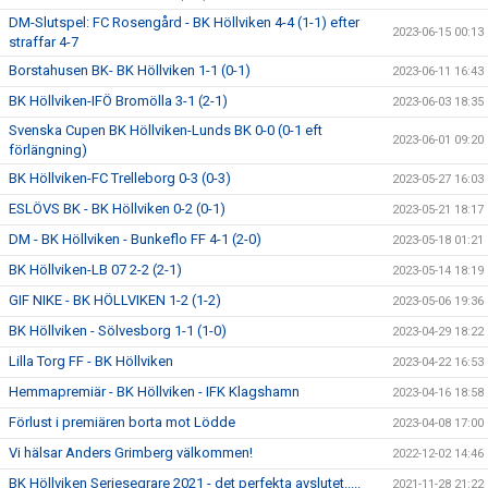
DM-Slutspel: FC Rosengård - BK Höllviken 4-4 (1-1) efter
2023-06-15 00:13
straffar 4-7
Borstahusen BK- BK Höllviken 1-1 (0-1)
2023-06-11 16:43
BK Höllviken-IFÖ Bromölla 3-1 (2-1)
2023-06-03 18:35
Svenska Cupen BK Höllviken-Lunds BK 0-0 (0-1 eft
2023-06-01 09:20
förlängning)
BK Höllviken-FC Trelleborg 0-3 (0-3)
2023-05-27 16:03
ESLÖVS BK - BK Höllviken 0-2 (0-1)
2023-05-21 18:17
DM - BK Höllviken - Bunkeflo FF 4-1 (2-0)
2023-05-18 01:21
BK Höllviken-LB 07 2-2 (2-1)
2023-05-14 18:19
GIF NIKE - BK HÖLLVIKEN 1-2 (1-2)
2023-05-06 19:36
BK Höllviken - Sölvesborg 1-1 (1-0)
2023-04-29 18:22
Lilla Torg FF - BK Höllviken
2023-04-22 16:53
Hemmapremiär - BK Höllviken - IFK Klagshamn
2023-04-16 18:58
Förlust i premiären borta mot Lödde
2023-04-08 17:00
Vi hälsar Anders Grimberg välkommen!
2022-12-02 14:46
BK Höllviken Seriesegrare 2021 - det perfekta avslutet.....
2021-11-28 21:22