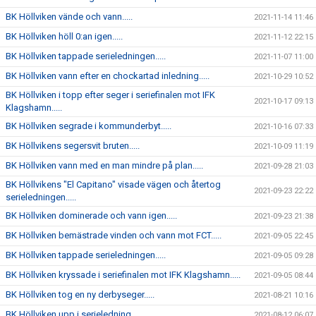
BK Höllviken vände och vann.....
2021-11-14 11:46
BK Höllviken höll 0:an igen.....
2021-11-12 22:15
BK Höllviken tappade serieledningen.....
2021-11-07 11:00
BK Höllviken vann efter en chockartad inledning.....
2021-10-29 10:52
BK Höllviken i topp efter seger i seriefinalen mot IFK
2021-10-17 09:13
Klagshamn.....
BK Höllviken segrade i kommunderbyt.....
2021-10-16 07:33
BK Höllvikens segersvit bruten.....
2021-10-09 11:19
BK Höllviken vann med en man mindre på plan.....
2021-09-28 21:03
BK Höllvikens "El Capitano" visade vägen och återtog
2021-09-23 22:22
serieledningen.....
BK Höllviken dominerade och vann igen.....
2021-09-23 21:38
BK Höllviken bemästrade vinden och vann mot FCT.....
2021-09-05 22:45
BK Höllviken tappade serieledningen.....
2021-09-05 09:28
BK Höllviken kryssade i seriefinalen mot IFK Klagshamn.....
2021-09-05 08:44
BK Höllviken tog en ny derbyseger.....
2021-08-21 10:16
BK Höllviken upp i serieledning.....
2021-08-12 06:07