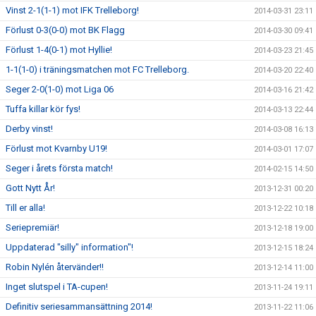
Vinst 2-1(1-1) mot IFK Trelleborg!
2014-03-31 23:11
Förlust 0-3(0-0) mot BK Flagg
2014-03-30 09:41
Förlust 1-4(0-1) mot Hyllie!
2014-03-23 21:45
1-1(1-0) i träningsmatchen mot FC Trelleborg.
2014-03-20 22:40
Seger 2-0(1-0) mot Liga 06
2014-03-16 21:42
Tuffa killar kör fys!
2014-03-13 22:44
Derby vinst!
2014-03-08 16:13
Förlust mot Kvarnby U19!
2014-03-01 17:07
Seger i årets första match!
2014-02-15 14:50
Gott Nytt År!
2013-12-31 00:20
Till er alla!
2013-12-22 10:18
Seriepremiär!
2013-12-18 19:00
Uppdaterad "silly" information"!
2013-12-15 18:24
Robin Nylén återvänder!!
2013-12-14 11:00
Inget slutspel i TA-cupen!
2013-11-24 19:11
Definitiv seriesammansättning 2014!
2013-11-22 11:06