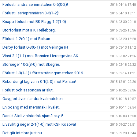
Förlust i andra seriematchen 0-5(0-2)!
2016-04-16 17:48
Förlust i seriepremiären 3-5(1-2)!
2016-04-10 18:11
Knapp förlust mot BK Flagg 1-2(1-0)
2016-03-30 20:10
Storförlust mot IFK Trelleborg.
2016-03-25 10:36
Förlust 1-2(0-1) mot Balkan
2016-03-20 18:20
Derby förlust 0-3(0-1) mot Vellinge IF!
2016-03-13 11:12
Vinst 2-1(1-1) mot Bosnien Hercegovina SK
2016-03-02 21:26
Storseger 10-2(3-0) mot Skegrie.
2016-02-18 22:32
Förlust 1-3(1-1) i första träningsmatchen 2016.
2016-02-14 11:21
Rekordungt lag vann 3-1(2-0) mot Pelister!
2015-12-01 22:26
Förlust och säsongen är slut!
2015-10-25 09:36
Oavgjort även i andra kvalmatchen!
2015-10-18 10:57
En poäng med mersmak i kvalet!
2015-10-11 09:54
Daniel Stoltz historisk sjumålskytt!
2015-10-03 16:50
Livsviktig seger 2-1(1-0) mot KSF Kosova!
2015-09-27 09:51
Det går inte bra just nu.......
2015-09-20 19:44