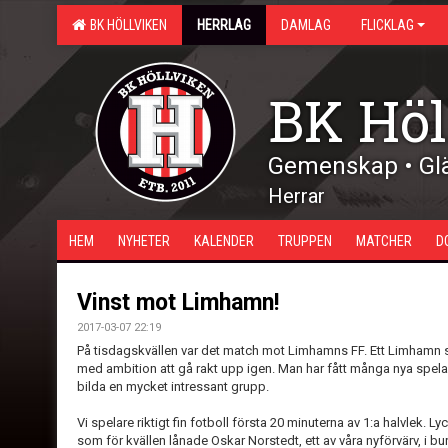
BK HÖLLVIKEN
HERRLAG
DAMLAG
FLICKLAG
BK Höl
Gemenskap • Glä
Herrar
HEM
NYHETER
KALENDER
TRUPPEN
MATCHER
D
Vinst mot Limhamn!
2017-03-07 22:19
På tisdagskvällen var det match mot Limhamns FF. Ett Limhamn som
med ambition att gå rakt upp igen. Man har fått många nya spelar
bilda en mycket intressant grupp.
Vi spelare riktigt fin fotboll första 20 minuterna av 1:a halvlek. 
som för kvällen lånade Oskar Norstedt, ett av våra nyförvärv, i bu