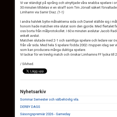
Vi var ständigt på språng och utnyttjade våra snabba spelare i oms
30 minuten tilldelas vi en straff som Tim Jörvall säkert förvaltade
Limhamn via Samir Diaz.
(1-1)
I andra halvlek bytte målvakterna sida och Daniel ställde sig i må
honom hade matchen inte slutat som den gjorde. Med flertalet fi
oss borta från målprotokollet. I 60:e minuten avslutar Jacob Raden
enkelt avslut.
Matchen slutade med 2-1 och samtliga spelare och ledare var öve
från vår sida. Med hela 5 spelare födda 2002 i truppen idag ser vi
som kan producera många duktiga spelare.
Vi tackar för en trevlig match och önskar Limhamns FF lycka till 
/ Silvhed.
Nyhetsarkiv
Sommar Semester och välbehövlig vila.
DERBY DAGS
Säsongspremiär 2026 - Gameday