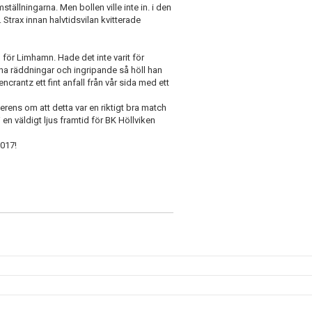
tällningarna. Men bollen ville inte in. i den
. Strax innan halvtidsvilan kvitterade
l för Limhamn. Hade det inte varit för
na räddningar och ingripande så höll han
crantz ett fint anfall från vår sida med ett
rens om att detta var en riktigt bra match
 en väldigt ljus framtid för BK Höllviken
2017!