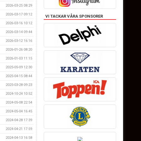
2026-03-25 08:29
2026-03-17 09:12
VI TACKAR VÅRA SPONSORER
2026-03-16 10:12
2026-03-14 09:44
2026-03-12 16:16
2026-01-26 08:20
2026-01-03 11:15
2025-05-09 12:30
2025-04-15 08:44
2025-03-28 09:23
2024-10-24 10:52
2024-05-08 22:54
2024-05-04 16:45
2024-04-28 17:39
2024-04-21 17:59
2024-04-13 16:58