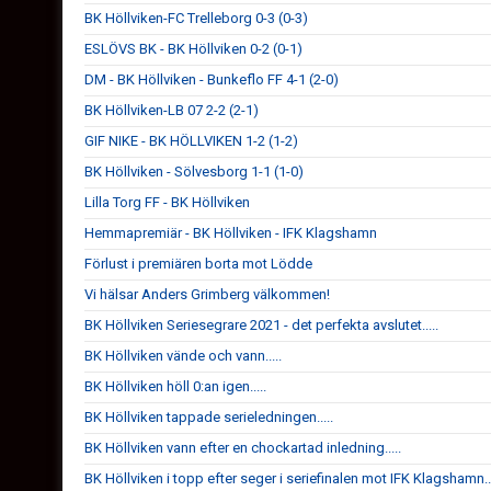
BK Höllviken-FC Trelleborg 0-3 (0-3)
ESLÖVS BK - BK Höllviken 0-2 (0-1)
DM - BK Höllviken - Bunkeflo FF 4-1 (2-0)
BK Höllviken-LB 07 2-2 (2-1)
GIF NIKE - BK HÖLLVIKEN 1-2 (1-2)
BK Höllviken - Sölvesborg 1-1 (1-0)
Lilla Torg FF - BK Höllviken
Hemmapremiär - BK Höllviken - IFK Klagshamn
Förlust i premiären borta mot Lödde
Vi hälsar Anders Grimberg välkommen!
BK Höllviken Seriesegrare 2021 - det perfekta avslutet.....
BK Höllviken vände och vann.....
BK Höllviken höll 0:an igen.....
BK Höllviken tappade serieledningen.....
BK Höllviken vann efter en chockartad inledning.....
BK Höllviken i topp efter seger i seriefinalen mot IFK Klagshamn...