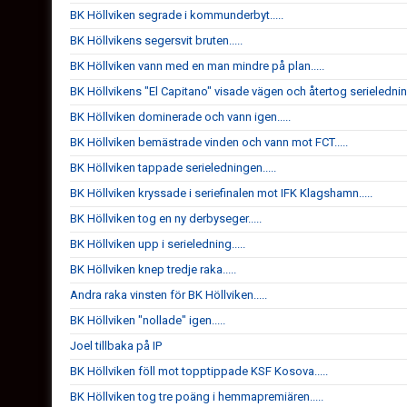
BK Höllviken segrade i kommunderbyt.....
BK Höllvikens segersvit bruten.....
BK Höllviken vann med en man mindre på plan.....
BK Höllvikens "El Capitano" visade vägen och återtog serieledning
BK Höllviken dominerade och vann igen.....
BK Höllviken bemästrade vinden och vann mot FCT.....
BK Höllviken tappade serieledningen.....
BK Höllviken kryssade i seriefinalen mot IFK Klagshamn.....
BK Höllviken tog en ny derbyseger.....
BK Höllviken upp i serieledning.....
BK Höllviken knep tredje raka.....
Andra raka vinsten för BK Höllviken.....
BK Höllviken "nollade" igen.....
Joel tillbaka på IP
BK Höllviken föll mot topptippade KSF Kosova.....
BK Höllviken tog tre poäng i hemmapremiären.....