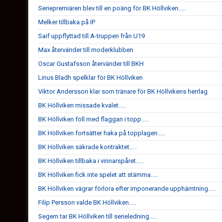
Seriepremiären blev till en poäng för BK Höllviken.....
Melker tillbaka på IP
Saif uppflyttad till A-truppen från U19
Max återvänder till moderklubben
Oscar Gustafsson återvänder till BKH
Linus Bladh spelklar för BK Höllviken
Viktor Andersson klar som tränare för BK Höllvikens herrlag
BK Höllviken missade kvalet.....
BK Höllviken föll med flaggan i topp.....
BK Höllviken fortsätter haka på topplagen.....
BK Höllviken säkrade kontraktet.....
BK Höllviken tillbaka i vinnarspåret.....
BK Höllviken fick inte spelet att stämma.....
BK Höllviken vägrar förlora efter imponerande upphämtning.....
Filip Persson valde BK Höllviken.....
Segern tar BK Höllviken till serieledning.....