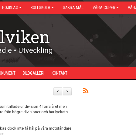
POJKLAG
BOLLSKOLA
SÄKRA MÅL
VÅRA CUPER
VÅR
lviken
dje • Utveckling
OKUMENT
BILDGALLERI
KONTAKT
<
>
 trillade ur division 4 förra året men
e från högre divisioner och har lyckats
Lyckas dock inte få hål på våra motståndare
ren.