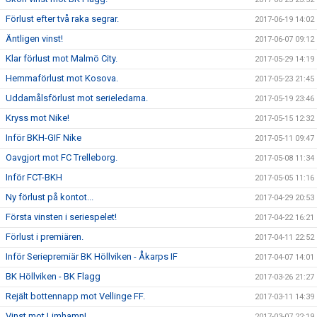
Förlust efter två raka segrar.
2017-06-19 14:02
Äntligen vinst!
2017-06-07 09:12
Klar förlust mot Malmö City.
2017-05-29 14:19
Hemmaförlust mot Kosova.
2017-05-23 21:45
Uddamålsförlust mot serieledarna.
2017-05-19 23:46
Kryss mot Nike!
2017-05-15 12:32
Inför BKH-GIF Nike
2017-05-11 09:47
Oavgjort mot FC Trelleborg.
2017-05-08 11:34
Inför FCT-BKH
2017-05-05 11:16
Ny förlust på kontot...
2017-04-29 20:53
Första vinsten i seriespelet!
2017-04-22 16:21
Förlust i premiären.
2017-04-11 22:52
Inför Seriepremiär BK Höllviken - Åkarps IF
2017-04-07 14:01
BK Höllviken - BK Flagg
2017-03-26 21:27
Rejält bottennapp mot Vellinge FF.
2017-03-11 14:39
Vinst mot Limhamn!
2017-03-07 22:19