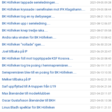
BK Höllviken tappade serieledningen.....
2021-09-05 09:28
BK Höllviken kryssade i seriefinalen mot IFK Klagshamn.....
2021-09-05 08:44
BK Höllviken tog en ny derbyseger.....
2021-08-21 10:16
BK Höllviken upp i serieledning.....
2021-08-12 06:07
BK Höllviken knep tredje raka.....
2021-08-07 09:58
Andra raka vinsten för BK Höllviken.....
2021-07-10 08:42
BK Höllviken "nollade" igen.....
2021-06-30 23:24
Joel tillbaka på IP
2021-06-29 20:47
BK Höllviken föll mot topptippade KSF Kosova.....
2021-06-20 08:40
BK Höllviken tog tre poäng i hemmapremiären.....
2021-06-19 11:37
Seriepremiären blev till en poäng för BK Höllviken.....
2021-06-13 10:35
Melker tillbaka på IP
2021-06-02 21:55
Saif uppflyttad till A-truppen från U19
2021-05-04 21:04
Max återvänder till moderklubben
2021-04-23 11:07
Oscar Gustafsson återvänder till BKH
2021-04-05 13:38
Linus Bladh spelklar för BK Höllviken
2021-03-11 21:51