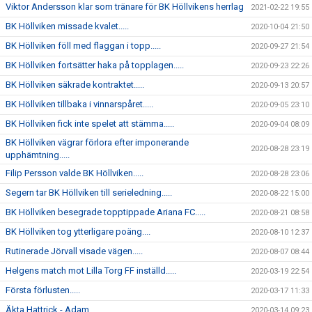
Viktor Andersson klar som tränare för BK Höllvikens herrlag
2021-02-22 19:55
BK Höllviken missade kvalet.....
2020-10-04 21:50
BK Höllviken föll med flaggan i topp.....
2020-09-27 21:54
BK Höllviken fortsätter haka på topplagen.....
2020-09-23 22:26
BK Höllviken säkrade kontraktet.....
2020-09-13 20:57
BK Höllviken tillbaka i vinnarspåret.....
2020-09-05 23:10
BK Höllviken fick inte spelet att stämma.....
2020-09-04 08:09
BK Höllviken vägrar förlora efter imponerande
2020-08-28 23:19
upphämtning.....
Filip Persson valde BK Höllviken.....
2020-08-28 23:06
Segern tar BK Höllviken till serieledning.....
2020-08-22 15:00
BK Höllviken besegrade topptippade Ariana FC.....
2020-08-21 08:58
BK Höllviken tog ytterligare poäng....
2020-08-10 12:37
Rutinerade Jörvall visade vägen.....
2020-08-07 08:44
Helgens match mot Lilla Torg FF inställd.....
2020-03-19 22:54
Första förlusten.....
2020-03-17 11:33
Äkta Hattrick - Adam
2020-03-14 09:23