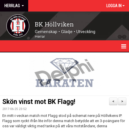
HERRLAG
LOGGA IN
BK Höllviken
Gemenskap • Glädje • Utveckling
Herrar
HEM
NYHETER
KALENDER
TRUPPEN
Skön vinst mot BK Flagg!
<
>
MATCHER
2017-06-25 23:52
En mitt-i-veckan match mot Flagg stod på schemat nere på Höllvikens IP.
DOKUMENT
Flagg som ryckt ifrån lite inför denna match betydde att en 3-poängare för
oss var väldigt viktig med tanke på att våra motståndare, denna