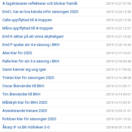
A-lagstränaren reflekterar och blickar framåt
2019-12-27 07:00
Emil L har en bra känsla inför säsongen 2020
2019-12-24 13:30
Calle uppflyttad till A-truppen
2019-12-23 19:30
Måns uppflyttad till A-truppen
2019-12-22 12:07
Emil K siktar på att vinna skytteligan!
2019-12-21 10:02
Emil P spelar sin 4:e säsong i BKH
2019-12-20 10:34
Alex klar för 2020
2019-12-19 10:07
Ralle klar för sin 3:e säsong i BKH
2019-12-18 09:48
Samir känner sig ung igen
2019-12-17 09:05
Tristan klar för säsongen 2020
2019-12-16 08:58
Oscar återvänder till BKH
2019-12-15 09:17
Tim återvänder till BKH
2019-12-14 09:07
Målskytt klar för BKH 2020
2019-12-13 09:31
Assisterande tränare 2020
2019-12-03 21:57
Robban klar för säsongen 2020
2019-12-01 10:52
Åkarp IF vs BK Höllviken 3-0
2018-05-05 15:43