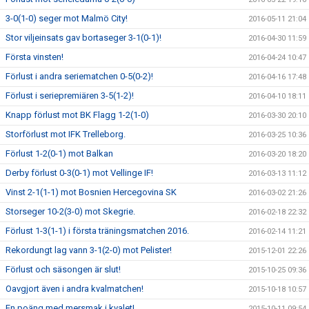
3-0(1-0) seger mot Malmö City!
2016-05-11 21:04
Stor viljeinsats gav bortaseger 3-1(0-1)!
2016-04-30 11:59
Första vinsten!
2016-04-24 10:47
Förlust i andra seriematchen 0-5(0-2)!
2016-04-16 17:48
Förlust i seriepremiären 3-5(1-2)!
2016-04-10 18:11
Knapp förlust mot BK Flagg 1-2(1-0)
2016-03-30 20:10
Storförlust mot IFK Trelleborg.
2016-03-25 10:36
Förlust 1-2(0-1) mot Balkan
2016-03-20 18:20
Derby förlust 0-3(0-1) mot Vellinge IF!
2016-03-13 11:12
Vinst 2-1(1-1) mot Bosnien Hercegovina SK
2016-03-02 21:26
Storseger 10-2(3-0) mot Skegrie.
2016-02-18 22:32
Förlust 1-3(1-1) i första träningsmatchen 2016.
2016-02-14 11:21
Rekordungt lag vann 3-1(2-0) mot Pelister!
2015-12-01 22:26
Förlust och säsongen är slut!
2015-10-25 09:36
Oavgjort även i andra kvalmatchen!
2015-10-18 10:57
En poäng med mersmak i kvalet!
2015-10-11 09:54