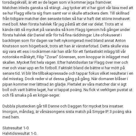
torsdagskväll, är ett av de lagen som vi kommer jaga framöver.
BILDGALLERI
Matchen inleds ganska så stängt. Jag tycker att vi har gjort vår läxa med att
se hur Flagg ville ta sig fram samt var vi skulle attackera dem. Till skillnad
KONTAKT
från tidigare matcher den senaste tiden så har vi haft det större innehavet
med boll. Men första halvlek får jag påstå att det var delat. Trots att vi
kände rätt så mycket på varandra så kom Flagg igenom två gånger under
första halvlek där Daniel står för två fina räddningar. Lite ofokuserat i
backlinjen som för dagen var helt nykorrigerad med bland annat Anton
Knutsson som högerback, trots att han är vänsterfotad. Detta skulle visa
sig vara ett ess i rockärmen när han står för ett fantastiskt inlägg till vår
notoriske målskytt, Filip "Zoran" Sörensen, som knoppar in inlägget med
skallen. Mycket fint hela vägen. Efter halvtidsvilan tar Flagg över mer och
mer och visar upp en fin fotboll. Faktiskt bland de bättre vi har mött på
senare tid. Vi blir lite tillbakapressade och tappar fokus vilket resulterar i en
del misstag. Dock reder vi ut dessa gång på gång. När domaren blåser i
pipan kommer mer lättnad än glädje. Flertalet av våra matcher där vi ägt
boll och varit bättre laget, har vi tappat poäng. Nu fick vi verkligen pustat ut
och få smaka på en krigar-seger.
Dubbla plustecken går till Danne och Daggen för mycket bra insatser.
Imorgon, måndag, är vårsäsongens sista match på Smyge IP. 3 poäng ska
med hem.
Slutresultat 1-0.
Halvtidsresultat 1-0.