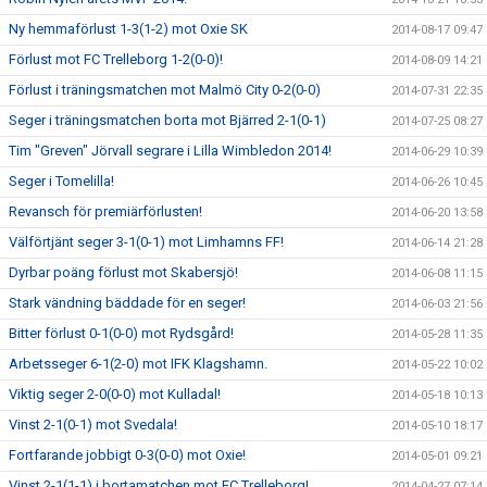
Ny hemmaförlust 1-3(1-2) mot Oxie SK
2014-08-17 09:47
Förlust mot FC Trelleborg 1-2(0-0)!
2014-08-09 14:21
Förlust i träningsmatchen mot Malmö City 0-2(0-0)
2014-07-31 22:35
Seger i träningsmatchen borta mot Bjärred 2-1(0-1)
2014-07-25 08:27
Tim "Greven" Jörvall segrare i Lilla Wimbledon 2014!
2014-06-29 10:39
Seger i Tomelilla!
2014-06-26 10:45
Revansch för premiärförlusten!
2014-06-20 13:58
Välförtjänt seger 3-1(0-1) mot Limhamns FF!
2014-06-14 21:28
Dyrbar poäng förlust mot Skabersjö!
2014-06-08 11:15
Stark vändning bäddade för en seger!
2014-06-03 21:56
Bitter förlust 0-1(0-0) mot Rydsgård!
2014-05-28 11:35
Arbetsseger 6-1(2-0) mot IFK Klagshamn.
2014-05-22 10:02
Viktig seger 2-0(0-0) mot Kulladal!
2014-05-18 10:13
Vinst 2-1(0-1) mot Svedala!
2014-05-10 18:17
Fortfarande jobbigt 0-3(0-0) mot Oxie!
2014-05-01 09:21
Vinst 2-1(1-1) i bortamatchen mot FC Trelleborg!
2014-04-27 07:14