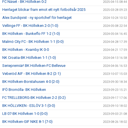
FC Näset - BK Höllviken 0-2
2025-04-15 08:44
Herrlaget blickar fram emot ett nytt fotbollsår 2025
2025-03-28 09:23
Alex Sundqvist - ny sportchef för herrlaget
2024-10-24 10:52
Vellinge FF - BK Höllviken 2-0 (1-0)
2024-05-08 22:54
BK Höllviken - Bunkeflo FF 1-2 (1-0)
2024-05-04 16:45
Malmö City FC - BK Höllviken 1-1 (0-0)
2024-04-28 17:39
BK Höllviken - Kvarnby IK 0-0
2024-04-21 17:59
NK Croatia-BK Höllviken 1-1 (1-0)
2024-04-13 16:58
Seriepremiär! BK Höllviken-FC Bellevue
2024-04-06 16:53
Veberöd AIF - BK Höllviken 8-2 (2-1)
2023-10-07 15:03
BK Höllviken-Borstahusen 4-0 (2-0)
2023-09-30 18:34
IFÖ Bromölla- BK Höllviken
2023-09-23 15:21
FC TRELLEBORG-BK Höllviken 2-2 (0-2)
2023-09-17 17:06
BK HÖLLVIKEN - ESLÖV 3-1 (0-0)
2023-09-10 18:02
LB 07-BK Höllviken 1-0 (0-0)
2023-09-03 21:08
BK Höllviken-GIF NIKE 8-1 (7-0)
2023-08-26 18:02