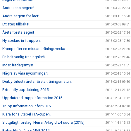
Andra raka segern!
2015-03-20 22:34
Andra segern för året!
2015-03-15 16:28
Ett steg tillbaka!
2015-03-08 09:51
Årets första seger!
2015-02-28 17:34
Ny spelare in i truppen!
2015-02-28 17:30
Kramp efter en missad träningsvecka......
2015-02-23 21:50
En helt vanlig träningskväll!
2015-02-23 21:46
Inget fredagsmys!
2015-02-21 11:51
Några av våra nykomlingar!
2015-02-15 10:34
Derbyförlust i årets första träningsmatch!
2015-02-15 09:50
Extra silly uppdatering 2015!
2014-12-11 21:42
Uppdaterad trupp information 2015
2014-12-04 11:12
Trupp information inför 2015
2014-12-04 02:10
Klara för slutspel i TA-cupen!
2014-11-30 10:54
Slutgiltigt förslag, Herrar A-lag div.4 södra (2015)
2014-11-11 13:13
Robin Nylén årets MVP 2014!
2014-10-21 18:53