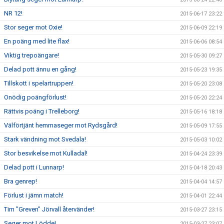
NR 12!
2015-06-17 23:22
Stor seger mot Oxie!
2015-06-09 22:19
En poäng med lite flax!
2015-06-06 08:54
Viktig trepoängare!
2015-05-30 09:27
Delad pott ännu en gång!
2015-05-23 19:35
Tillskott i spelartruppen!
2015-05-20 23:08
Onödig poängförlust!
2015-05-20 22:24
Rättvis poäng i Trelleborg!
2015-05-16 18:18
Välförtjänt hemmaseger mot Rydsgård!
2015-05-09 17:55
Stark vändning mot Svedala!
2015-05-03 10:02
Stor besvikelse mot Kulladal!
2015-04-24 23:39
Delad pott i Lunnarp!
2015-04-18 20:43
Bra genrep!
2015-04-04 14:57
Förlust i jämn match!
2015-04-01 22:44
Tim "Greven" Jörvall återvänder!
2015-03-27 23:15
Seger mot Lödde!
2015-03-27 23:07