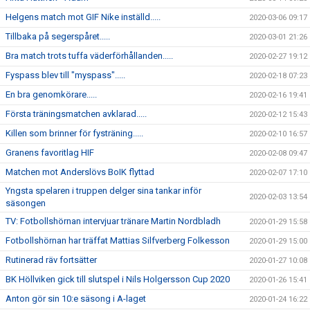
Helgens match mot GIF Nike inställd.....
2020-03-06 09:17
Tillbaka på segerspåret.....
2020-03-01 21:26
Bra match trots tuffa väderförhållanden.....
2020-02-27 19:12
Fyspass blev till "myspass".....
2020-02-18 07:23
En bra genomkörare.....
2020-02-16 19:41
Första träningsmatchen avklarad.....
2020-02-12 15:43
Killen som brinner för fysträning.....
2020-02-10 16:57
Granens favoritlag HIF
2020-02-08 09:47
Matchen mot Anderslövs BoIK flyttad
2020-02-07 17:10
Yngsta spelaren i truppen delger sina tankar inför
2020-02-03 13:54
säsongen
TV: Fotbollshörnan intervjuar tränare Martin Nordbladh
2020-01-29 15:58
Fotbollshörnan har träffat Mattias Silfverberg Folkesson
2020-01-29 15:00
Rutinerad räv fortsätter
2020-01-27 10:08
BK Höllviken gick till slutspel i Nils Holgersson Cup 2020
2020-01-26 15:41
Anton gör sin 10:e säsong i A-laget
2020-01-24 16:22