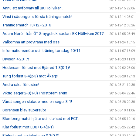
Ännu ett nyförvärv till BK Höllviken!
2016-12-15 22:06
Vinst i säsongens första träningsmatch!
2016-12-14 08:01
Träningsmatch 13/12 - 2016
2016-12-12 08:26
Adam Norén från ÖT Smygehuk spelar i BK Höllviken 2017!
2016-12-05 08:49
Välkomna att provträna med oss
2016-11-24 13:15
Informationsmöte och träning torsdag 10/11
2016-11-07 13:09
Divison 4 2017!
2016-10-23 11:03
Hedersam förlust mot Bjärred 1-3(0-1)!
2016-09-02 23:06
Tung förlust 3-4(2-3) mot Åkarp!
2016-08-28 12:13
Andra raka förlusten!
2016-08-21 19:30
Viktig seger 2-0(1-0) i höstpremiären!
2016-08-04 22:46
Vårsäsongen slutade med en seger 3-1!
2016-06-28 20:30
Sörensen blev supersub!
2016-06-19 11:06
Blomberg matchhjälte och utvisad mot FCT!
2016-06-05 10:16
Klar förlust mot LB07 0-4(0-1)
2016-05-25 22:42
Förlust mot serieledarna 0-2(0-0)
2016-05-22 19:16