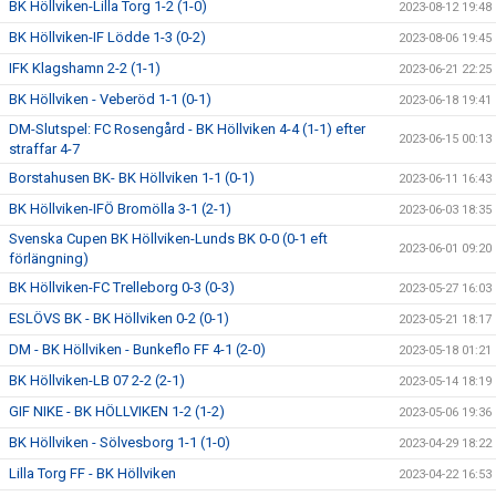
BK Höllviken-Lilla Torg 1-2 (1-0)
2023-08-12 19:48
BK Höllviken-IF Lödde 1-3 (0-2)
2023-08-06 19:45
IFK Klagshamn 2-2 (1-1)
2023-06-21 22:25
BK Höllviken - Veberöd 1-1 (0-1)
2023-06-18 19:41
DM-Slutspel: FC Rosengård - BK Höllviken 4-4 (1-1) efter
2023-06-15 00:13
straffar 4-7
Borstahusen BK- BK Höllviken 1-1 (0-1)
2023-06-11 16:43
BK Höllviken-IFÖ Bromölla 3-1 (2-1)
2023-06-03 18:35
Svenska Cupen BK Höllviken-Lunds BK 0-0 (0-1 eft
2023-06-01 09:20
förlängning)
BK Höllviken-FC Trelleborg 0-3 (0-3)
2023-05-27 16:03
ESLÖVS BK - BK Höllviken 0-2 (0-1)
2023-05-21 18:17
DM - BK Höllviken - Bunkeflo FF 4-1 (2-0)
2023-05-18 01:21
BK Höllviken-LB 07 2-2 (2-1)
2023-05-14 18:19
GIF NIKE - BK HÖLLVIKEN 1-2 (1-2)
2023-05-06 19:36
BK Höllviken - Sölvesborg 1-1 (1-0)
2023-04-29 18:22
Lilla Torg FF - BK Höllviken
2023-04-22 16:53