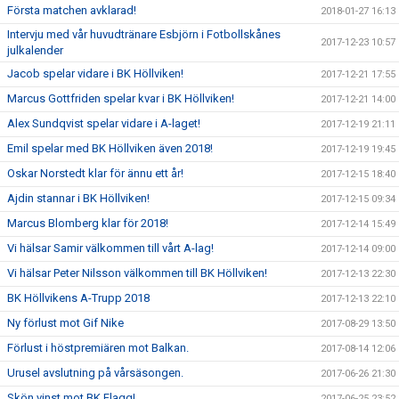
Första matchen avklarad!
2018-01-27 16:13
Intervju med vår huvudtränare Esbjörn i Fotbollskånes
2017-12-23 10:57
julkalender
Jacob spelar vidare i BK Höllviken!
2017-12-21 17:55
Marcus Gottfriden spelar kvar i BK Höllviken!
2017-12-21 14:00
Alex Sundqvist spelar vidare i A-laget!
2017-12-19 21:11
Emil spelar med BK Höllviken även 2018!
2017-12-19 19:45
Oskar Norstedt klar för ännu ett år!
2017-12-15 18:40
Ajdin stannar i BK Höllviken!
2017-12-15 09:34
Marcus Blomberg klar för 2018!
2017-12-14 15:49
Vi hälsar Samir välkommen till vårt A-lag!
2017-12-14 09:00
Vi hälsar Peter Nilsson välkommen till BK Höllviken!
2017-12-13 22:30
BK Höllvikens A-Trupp 2018
2017-12-13 22:10
Ny förlust mot Gif Nike
2017-08-29 13:50
Förlust i höstpremiären mot Balkan.
2017-08-14 12:06
Urusel avslutning på vårsäsongen.
2017-06-26 21:30
Skön vinst mot BK Flagg!
2017-06-25 23:52