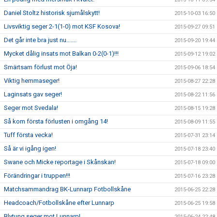
Daniel Stoltz historisk sjumålskytt!
2015-10-03 16:50
Livsviktig seger 2-1(1-0) mot KSF Kosova!
2015-09-27 09:51
Det går inte bra just nu.......
2015-09-20 19:44
Mycket dålig insats mot Balkan 0-2(0-1)!!!
2015-09-12 19:02
Smärtsam förlust mot Öja!
2015-09-06 18:54
Viktig hemmaseger!
2015-08-27 22:28
Laginsats gav seger!
2015-08-22 11:56
Seger mot Svedala!
2015-08-15 19:28
Så kom första förlusten i omgång 14!
2015-08-09 11:55
Tuff första vecka!
2015-07-31 23:14
Så är vi igång igen!
2015-07-18 23:40
Swane och Micke reportage i Skånskan!
2015-07-18 09:00
Förändringar i truppen!!!
2015-07-16 23:28
Matchsammandrag BK-Lunnarp Fotbollskåne
2015-06-25 22:28
Headcoach/Fotbollskåne efter Lunnarp
2015-06-25 19:58
Blytung seger mot Lunnarp!
2015-06-24 22:48