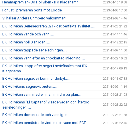
Hemmapremiär - BK Höllviken - IFK Klagshamn
2023-04-16 18:58
Förlust i premiären borta mot Lödde
2023-04-08 17:00
Vi hälsar Anders Grimberg välkommen!
2022-12-02 14:46
BK Höllviken Seriesegrare 2021 - det perfekta avslutet.....
2021-11-28 21:22
BK Höllviken vände och vann.....
2021-11-14 11:46
BK Höllviken höll 0:an igen.....
2021-11-12 22:15
BK Höllviken tappade serieledningen.....
2021-11-07 11:00
BK Höllviken vann efter en chockartad inledning.....
2021-10-29 10:52
BK Höllviken i topp efter seger i seriefinalen mot IFK
2021-10-17 09:13
Klagshamn.....
BK Höllviken segrade i kommunderbyt.....
2021-10-16 07:33
BK Höllvikens segersvit bruten.....
2021-10-09 11:19
BK Höllviken vann med en man mindre på plan.....
2021-09-28 21:03
BK Höllvikens "El Capitano" visade vägen och återtog
2021-09-23 22:22
serieledningen.....
BK Höllviken dominerade och vann igen.....
2021-09-23 21:38
BK Höllviken bemästrade vinden och vann mot FCT.....
2021-09-05 22:45