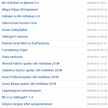
BK Höllviken vs Bjärred 3-0
2018-05-01 08:21
Några frågor till Kaptenen!
2018-04-25 07:03
Pellister vs BK Höllviken 0-5
2018-04-22 09:22
Välkommen Romeo Fitch
2018-04-18 16:13
Sören Derbyhjälte!
2018-04-17 14:16
Vellinge IF hemma!
2018-04-16 08:35
Premiär vinst! BKH vs Staffanstorp
2018-04-08 21:01
Fortsättning följer!
2018-04-06 09:19
Sista veckorna.
2018-03-11 13:02
Ahmed Fakhro spelar i BK Höllviken 2018!
2018-03-01 11:21
Valentino Durmo spelar i BK Höllviken 2018!
2018-02-25 22:08
Kevin Fridlund spelar i BK Höllviken 2018!
2018-02-25 21:57
David Abaya spelar i BK Höllviken 2018
2018-02-25 21:29
Lägesrapport seniortruppen
2018-02-21 20:08
BK H vs VellingeFF 1-4
2018-02-10 16:59
Esbjörn längtar efter seriepremiären!
2018-02-02 12:49