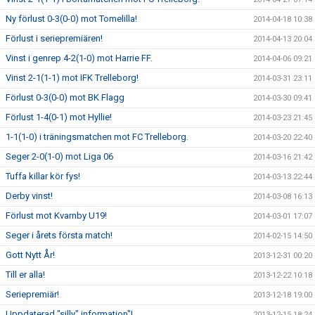
Ny förlust 0-3(0-0) mot Tomelilla!
2014-04-18 10:38
Förlust i seriepremiären!
2014-04-13 20:04
Vinst i genrep 4-2(1-0) mot Harrie FF.
2014-04-06 09:21
Vinst 2-1(1-1) mot IFK Trelleborg!
2014-03-31 23:11
Förlust 0-3(0-0) mot BK Flagg
2014-03-30 09:41
Förlust 1-4(0-1) mot Hyllie!
2014-03-23 21:45
1-1(1-0) i träningsmatchen mot FC Trelleborg.
2014-03-20 22:40
Seger 2-0(1-0) mot Liga 06
2014-03-16 21:42
Tuffa killar kör fys!
2014-03-13 22:44
Derby vinst!
2014-03-08 16:13
Förlust mot Kvarnby U19!
2014-03-01 17:07
Seger i årets första match!
2014-02-15 14:50
Gott Nytt År!
2013-12-31 00:20
Till er alla!
2013-12-22 10:18
Seriepremiär!
2013-12-18 19:00
Uppdaterad "silly" information"!
2013-12-15 18:24