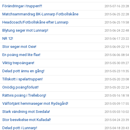
Förändringar i truppen!!!
2015-07-16 23:28
Matchsammandrag BK-Lunnarp Fotbollskåne
2015-06-25 22:28
Headcoach/Fotbollskåne efter Lunnarp
2015-06-25 19:58
Blytung seger mot Lunnarp!
2015-06-24 22:48
NR 12!
2015-06-17 23:22
Stor seger mot Oxie!
2015-06-09 22:19
En poäng med lite flax!
2015-06-06 08:54
Viktig trepoängare!
2015-05-30 09:27
Delad pott ännu en gång!
2015-05-23 19:35
Tillskott i spelartruppen!
2015-05-20 23:08
Onödig poängförlust!
2015-05-20 22:24
Rättvis poäng i Trelleborg!
2015-05-16 18:18
Välförtjänt hemmaseger mot Rydsgård!
2015-05-09 17:55
Stark vändning mot Svedala!
2015-05-03 10:02
Stor besvikelse mot Kulladal!
2015-04-24 23:39
Delad pott i Lunnarp!
2015-04-18 20:43