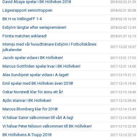
David Abaya spelar i BK Höllviken 2018
2018-02-25 21:29
Lägesrapport seniortruppen
2018-02-21 20:08
BK H vs VellingeFF 1-4
2018-02-10 16:59
Esbjörn längtar efter seriepremiären!
2018-02-02 12:49
Första matchen avklarad!
2018-01-27 16:13
Intervju med vår huvudtränare Esbjörn i Fotbollskånes
2017-12-23 10:57
julkalender
Jacob spelar vidare i BK Höllviken!
2017-12-21 17:55
Marcus Gottfriden spelar kvar i BK Höllviken!
2017-12-21 14:00
Alex Sundqvist spelar vidare i A-laget!
2017-12-19 21:11
Emil spelar med BK Höllviken även 2018!
2017-12-19 19:45
Oskar Norstedt klar för ännu ett år!
2017-12-15 18:40
Ajdin stannar i BK Höllviken!
2017-12-15 09:34
Marcus Blomberg klar för 2018!
2017-12-14 15:49
Vi hälsar Samir välkommen till vårt A-lag!
2017-12-14 09:00
Vi hälsar Peter Nilsson välkommen till BK Höllviken!
2017-12-13 22:30
BK Höllvikens A-Trupp 2018
2017-12-13 22:10