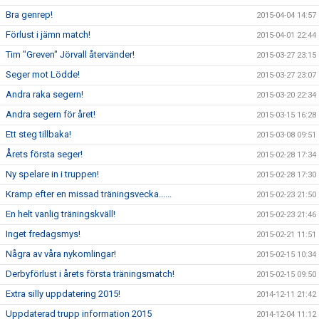
Bra genrep!
2015-04-04 14:57
Förlust i jämn match!
2015-04-01 22:44
Tim "Greven" Jörvall återvänder!
2015-03-27 23:15
Seger mot Lödde!
2015-03-27 23:07
Andra raka segern!
2015-03-20 22:34
Andra segern för året!
2015-03-15 16:28
Ett steg tillbaka!
2015-03-08 09:51
Årets första seger!
2015-02-28 17:34
Ny spelare in i truppen!
2015-02-28 17:30
Kramp efter en missad träningsvecka......
2015-02-23 21:50
En helt vanlig träningskväll!
2015-02-23 21:46
Inget fredagsmys!
2015-02-21 11:51
Några av våra nykomlingar!
2015-02-15 10:34
Derbyförlust i årets första träningsmatch!
2015-02-15 09:50
Extra silly uppdatering 2015!
2014-12-11 21:42
Uppdaterad trupp information 2015
2014-12-04 11:12