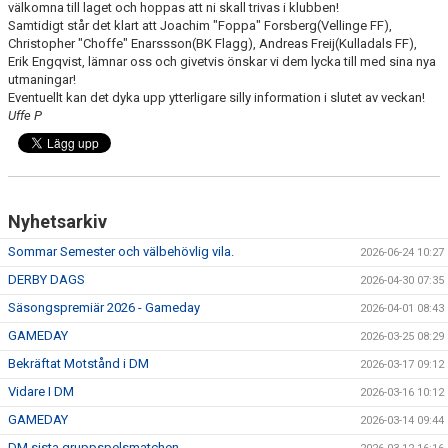
välkomna till laget och hoppas att ni skall trivas i klubben!
BILDGALLERI
Samtidigt står det klart att Joachim "Foppa" Forsberg(Vellinge FF),
Christopher "Choffe" Enarssson(BK Flagg), Andreas Freij(Kulladals FF),
KONTAKT
Erik Engqvist, lämnar oss och givetvis önskar vi dem lycka till med sina nya
utmaningar!
Eventuellt kan det dyka upp ytterligare silly information i slutet av veckan!
Uffe P
Nyhetsarkiv
Sommar Semester och välbehövlig vila.
2026-06-24 10:27
DERBY DAGS
2026-04-30 07:35
Säsongspremiär 2026 - Gameday
2026-04-01 08:43
GAMEDAY
2026-03-25 08:29
Bekräftat Motstånd i DM
2026-03-17 09:12
Vidare I DM
2026-03-16 10:12
GAMEDAY
2026-03-14 09:44
DM sista gruppspelsmatchen.