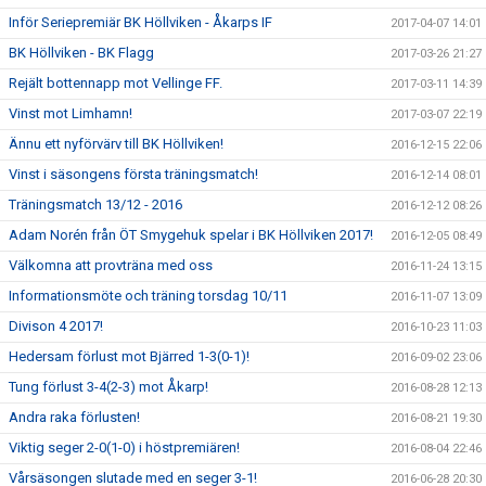
Inför Seriepremiär BK Höllviken - Åkarps IF
2017-04-07 14:01
BK Höllviken - BK Flagg
2017-03-26 21:27
Rejält bottennapp mot Vellinge FF.
2017-03-11 14:39
Vinst mot Limhamn!
2017-03-07 22:19
Ännu ett nyförvärv till BK Höllviken!
2016-12-15 22:06
Vinst i säsongens första träningsmatch!
2016-12-14 08:01
Träningsmatch 13/12 - 2016
2016-12-12 08:26
Adam Norén från ÖT Smygehuk spelar i BK Höllviken 2017!
2016-12-05 08:49
Välkomna att provträna med oss
2016-11-24 13:15
Informationsmöte och träning torsdag 10/11
2016-11-07 13:09
Divison 4 2017!
2016-10-23 11:03
Hedersam förlust mot Bjärred 1-3(0-1)!
2016-09-02 23:06
Tung förlust 3-4(2-3) mot Åkarp!
2016-08-28 12:13
Andra raka förlusten!
2016-08-21 19:30
Viktig seger 2-0(1-0) i höstpremiären!
2016-08-04 22:46
Vårsäsongen slutade med en seger 3-1!
2016-06-28 20:30