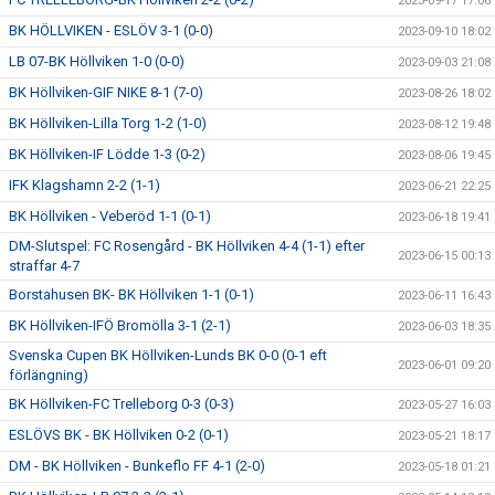
2023-09-17 17:06
BK HÖLLVIKEN - ESLÖV 3-1 (0-0)
2023-09-10 18:02
LB 07-BK Höllviken 1-0 (0-0)
2023-09-03 21:08
BK Höllviken-GIF NIKE 8-1 (7-0)
2023-08-26 18:02
BK Höllviken-Lilla Torg 1-2 (1-0)
2023-08-12 19:48
BK Höllviken-IF Lödde 1-3 (0-2)
2023-08-06 19:45
IFK Klagshamn 2-2 (1-1)
2023-06-21 22:25
BK Höllviken - Veberöd 1-1 (0-1)
2023-06-18 19:41
DM-Slutspel: FC Rosengård - BK Höllviken 4-4 (1-1) efter
2023-06-15 00:13
straffar 4-7
Borstahusen BK- BK Höllviken 1-1 (0-1)
2023-06-11 16:43
BK Höllviken-IFÖ Bromölla 3-1 (2-1)
2023-06-03 18:35
Svenska Cupen BK Höllviken-Lunds BK 0-0 (0-1 eft
2023-06-01 09:20
förlängning)
BK Höllviken-FC Trelleborg 0-3 (0-3)
2023-05-27 16:03
ESLÖVS BK - BK Höllviken 0-2 (0-1)
2023-05-21 18:17
DM - BK Höllviken - Bunkeflo FF 4-1 (2-0)
2023-05-18 01:21