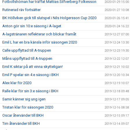
Fotbollshörnan har träffat Mattias Silfverberg Folkesson
2020-01-29 15:00
Rutinerad räv fortsätter
2020-01-27 10:08
BK Höllviken gick till slutspel i Nils Holgersson Cup 2020
2020-01-26 15:41
Anton gör sin 10:e säsong i A-laget
2020-01-24 16:22
A-lagstränaren reflekterar och blickar framåt
2019-12-27 07:00
Emil L har en bra känsla inför säsongen 2020
2019-12-24 13:30
Calle uppflyttad till A-truppen
2019-12-23 19:30
Måns uppflyttad till A-truppen
2019-12-22 12:07
Emil K siktar på att vinna skytteligan!
2019-12-21 10:02
Emil P spelar sin 4:e säsong i BKH
2019-12-20 10:34
Alex klar för 2020
2019-12-19 10:07
Ralle klar för sin 3:e säsong i BKH
2019-12-18 09:48
Samir känner sig ung igen
2019-12-17 09:05
Tristan klar för säsongen 2020
2019-12-16 08:58
Oscar återvänder till BKH
2019-12-15 09:17
Tim återvänder till BKH
2019-12-14 09:07