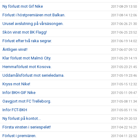
Ny förlust mot Gif Nike
2017-08-29 13:50
Förlust i höstpremiären mot Balkan.
2017-08-14 12:06
Urusel avslutning på vårsäsongen.
2017-06-26 21:30
Skön vinst mot BK Flagg!
2017-06-25 23:52
Förlust efter två raka segrar.
2017-06-19 14:02
Äntligen vinst!
2017-06-07 09:12
Klar förlust mot Malmö City.
2017-05-29 14:19
Hemmaförlust mot Kosova.
2017-05-23 21:45
Uddamålsförlust mot serieledarna.
2017-05-19 23:46
Kryss mot Nike!
2017-05-15 12:32
Inför BKH-GIF Nike
2017-05-11 09:47
Oavgjort mot FC Trelleborg.
2017-05-08 11:34
Inför FCT-BKH
2017-05-05 11:16
Ny förlust på kontot...
2017-04-29 20:53
Första vinsten i seriespelet!
2017-04-22 16:21
Förlust i premiären.
2017-04-11 22:52