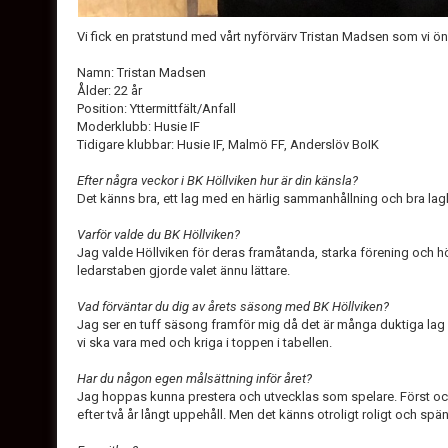
Vi fick en pratstund med vårt nyförvärv Tristan Madsen som vi ö
Namn: Tristan Madsen
Ålder: 22 år
Position: Yttermittfält/Anfall
Moderklubb: Husie IF
Tidigare klubbar: Husie IF, Malmö FF, Anderslöv BoIK
Efter några veckor i BK Höllviken hur är din känsla?
Det känns bra, ett lag med en härlig sammanhållning och bra lag
Varför valde du BK Höllviken?
Jag valde Höllviken för deras framåtanda, starka förening och 
ledarstaben gjorde valet ännu lättare.
Vad förväntar du dig av årets säsong med BK Höllviken?
Jag ser en tuff säsong framför mig då det är många duktiga lag i
vi ska vara med och kriga i toppen i tabellen.
Har du någon egen målsättning inför året?
Jag hoppas kunna prestera och utvecklas som spelare. Först och
efter två år långt uppehåll. Men det känns otroligt roligt och sp