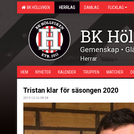
BK HÖLLVIKEN
HERRLAG
DAMLAG
FLICKLAG
BK Höl
Gemenskap • Glä
Herrar
HEM
NYHETER
KALENDER
TRUPPEN
MATCHER
D
Tristan klar för säsongen 2020
2019-12-16 08:58