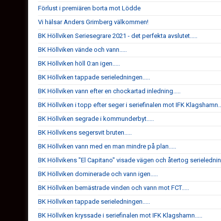
Förlust i premiären borta mot Lödde
Vi hälsar Anders Grimberg välkommen!
BK Höllviken Seriesegrare 2021 - det perfekta avslutet.....
BK Höllviken vände och vann.....
BK Höllviken höll 0:an igen.....
BK Höllviken tappade serieledningen.....
BK Höllviken vann efter en chockartad inledning.....
BK Höllviken i topp efter seger i seriefinalen mot IFK Klagshamn...
BK Höllviken segrade i kommunderbyt.....
BK Höllvikens segersvit bruten.....
BK Höllviken vann med en man mindre på plan.....
BK Höllvikens "El Capitano" visade vägen och återtog serieledning
BK Höllviken dominerade och vann igen.....
BK Höllviken bemästrade vinden och vann mot FCT.....
BK Höllviken tappade serieledningen.....
BK Höllviken kryssade i seriefinalen mot IFK Klagshamn.....