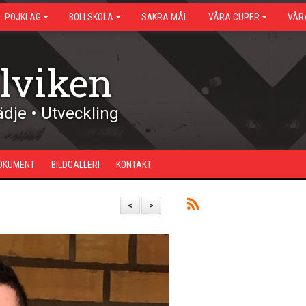
POJKLAG
BOLLSKOLA
SÄKRA MÅL
VÅRA CUPER
VÅR
lviken
dje • Utveckling
OKUMENT
BILDGALLERI
KONTAKT
<
>