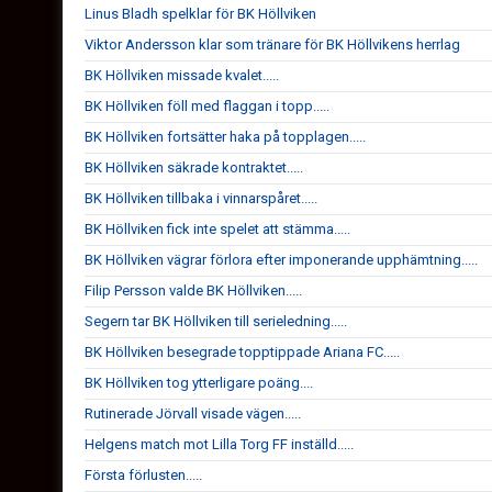
Linus Bladh spelklar för BK Höllviken
Viktor Andersson klar som tränare för BK Höllvikens herrlag
BK Höllviken missade kvalet.....
BK Höllviken föll med flaggan i topp.....
BK Höllviken fortsätter haka på topplagen.....
BK Höllviken säkrade kontraktet.....
BK Höllviken tillbaka i vinnarspåret.....
BK Höllviken fick inte spelet att stämma.....
BK Höllviken vägrar förlora efter imponerande upphämtning.....
Filip Persson valde BK Höllviken.....
Segern tar BK Höllviken till serieledning.....
BK Höllviken besegrade topptippade Ariana FC.....
BK Höllviken tog ytterligare poäng....
Rutinerade Jörvall visade vägen.....
Helgens match mot Lilla Torg FF inställd.....
Första förlusten.....