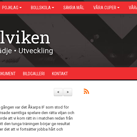
POJKLAG
BOLLSKOLA
SÄKRA MÅL
VÅRA CUPER
VÅR
lviken
dje • Utveckling
OKUMENT
BILDGALLERI
KONTAKT
<
>
 gången var det Åkarps IF som stod för
visade samtliga spelare den rätta viljan och
rde att vi kom rätt in i matchen redan från
att den tunga träningen börjar ge resultat
 det att vi fortsätter jobba hårt och