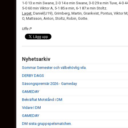
1-0 13:e min Swane, 2-0 14:e min Swane, 3-0 29:e min Tuve, 4-0 44
5-0 60 min Viktor A, 5-1 85:e min, 6-1 87:e min Stoltz.
Laget:
Daniel(U19), Grimberg, Martin, Grankvist, Pontus, Viktor M
O, Mattsson, Anton, Stoltz, Robin, Gotte.
Uffe P
Nyhetsarkiv
Sommar Semester och välbehövlig vila.
DERBY DAGS
Säsongspremiär 2026 - Gameday
GAMEDAY
Bekräftat Motstånd i DM
Vidare I DM
GAMEDAY
DM sista gruppspelsmatchen.