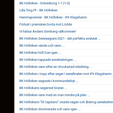
BK Höllviken - Sölvesborg 1-1 (1-0)
Lilla Torg FF - BK Höllviken
Hemmapremiär - BK Höllviken - IFK Klagshamn
Förlust i premiären borta mot Lödde
Vi hälsar Anders Grimberg välkommen!
BK Höllviken Seriesegrare 2021 - det perfekta avslutet.....
BK Höllviken vände och vann.....
BK Höllviken höll 0:an igen.....
BK Höllviken tappade serieledningen.....
BK Höllviken vann efter en chockartad inledning.....
BK Höllviken i topp efter seger i seriefinalen mot IFK Klagshamn...
BK Höllviken segrade i kommunderbyt.....
BK Höllvikens segersvit bruten.....
BK Höllviken vann med en man mindre på plan.....
BK Höllvikens "El Capitano" visade vägen och återtog serieledning
BK Höllviken dominerade och vann igen.....