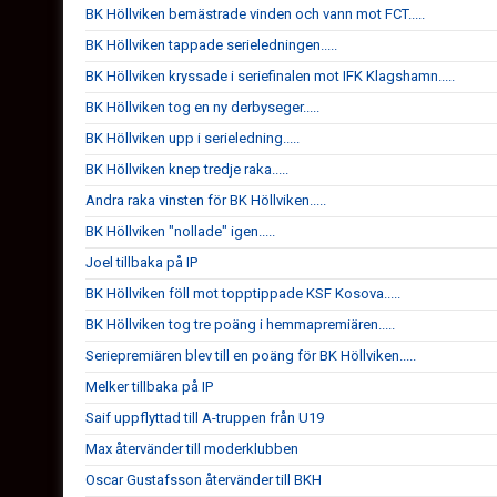
BK Höllviken bemästrade vinden och vann mot FCT.....
BK Höllviken tappade serieledningen.....
BK Höllviken kryssade i seriefinalen mot IFK Klagshamn.....
BK Höllviken tog en ny derbyseger.....
BK Höllviken upp i serieledning.....
BK Höllviken knep tredje raka.....
Andra raka vinsten för BK Höllviken.....
BK Höllviken "nollade" igen.....
Joel tillbaka på IP
BK Höllviken föll mot topptippade KSF Kosova.....
BK Höllviken tog tre poäng i hemmapremiären.....
Seriepremiären blev till en poäng för BK Höllviken.....
Melker tillbaka på IP
Saif uppflyttad till A-truppen från U19
Max återvänder till moderklubben
Oscar Gustafsson återvänder till BKH