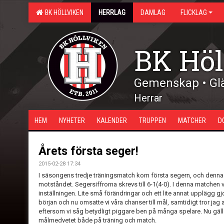
BK HÖLLVIKEN
HERRLAG
DAMLAG
FLICKLAG
BK Höl
Gemenskap • Glä
Herrar
HEM
NYHETER
KALENDER
TRUPPEN
MATCHER
D
Årets första seger!
2015-02-28 17:34
I säsongens tredje träningsmatch kom första segern, och denna
motståndet. Segersiffrorna skrevs till 6-1(4-0). I denna matchen 
inställningen. Lite små förändringar och ett lite annat upplägg gjo
början och nu omsatte vi våra chanser till mål, samtidigt tror jag 
eftersom vi såg betydligt piggare ben på många spelare. Nu gäller
målmedvetet både på träning och match.