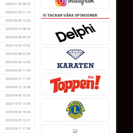
2026-01-26 08:20
2026-01-03 11:15
VI TACKAR VÅRA SPONSORER
2025-05-09 12:30
2025-04-15 08:44
2025-03-28 09:23
2024-10-24 10:52
2024-05-08 22:54
2024-05-04 16:45
2024-04-28 17:39
2024-04-21 17:59
2024-04-13 16:58
2024-04-06 16:53
2023-10-07 15:03
2023-09-30 18:34
2023-09-23 15:21
2023-09-17 17:06