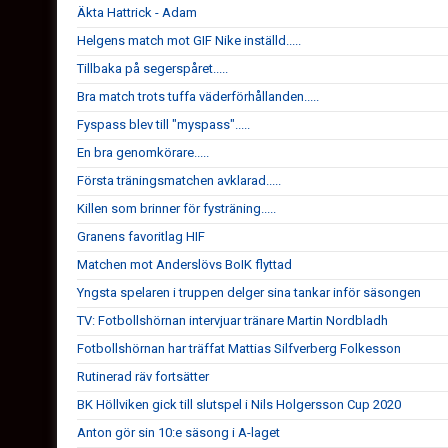
Äkta Hattrick - Adam
Helgens match mot GIF Nike inställd.....
Tillbaka på segerspåret.....
Bra match trots tuffa väderförhållanden.....
Fyspass blev till "myspass".....
En bra genomkörare.....
Första träningsmatchen avklarad.....
Killen som brinner för fysträning.....
Granens favoritlag HIF
Matchen mot Anderslövs BoIK flyttad
Yngsta spelaren i truppen delger sina tankar inför säsongen
TV: Fotbollshörnan intervjuar tränare Martin Nordbladh
Fotbollshörnan har träffat Mattias Silfverberg Folkesson
Rutinerad räv fortsätter
BK Höllviken gick till slutspel i Nils Holgersson Cup 2020
Anton gör sin 10:e säsong i A-laget