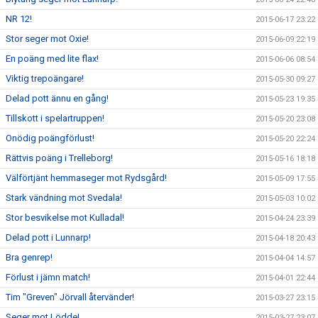
NR 12!
2015-06-17 23:22
Stor seger mot Oxie!
2015-06-09 22:19
En poäng med lite flax!
2015-06-06 08:54
Viktig trepoängare!
2015-05-30 09:27
Delad pott ännu en gång!
2015-05-23 19:35
Tillskott i spelartruppen!
2015-05-20 23:08
Onödig poängförlust!
2015-05-20 22:24
Rättvis poäng i Trelleborg!
2015-05-16 18:18
Välförtjänt hemmaseger mot Rydsgård!
2015-05-09 17:55
Stark vändning mot Svedala!
2015-05-03 10:02
Stor besvikelse mot Kulladal!
2015-04-24 23:39
Delad pott i Lunnarp!
2015-04-18 20:43
Bra genrep!
2015-04-04 14:57
Förlust i jämn match!
2015-04-01 22:44
Tim "Greven" Jörvall återvänder!
2015-03-27 23:15
Seger mot Lödde!
2015-03-27 23:07