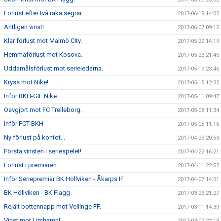
Förlust efter två raka segrar.
2017-06-19 14:02
Äntligen vinst!
2017-06-07 09:12
Klar förlust mot Malmö City.
2017-05-29 14:19
Hemmaförlust mot Kosova.
2017-05-23 21:45
Uddamålsförlust mot serieledarna.
2017-05-19 23:46
Kryss mot Nike!
2017-05-15 12:32
Inför BKH-GIF Nike
2017-05-11 09:47
Oavgjort mot FC Trelleborg.
2017-05-08 11:34
Inför FCT-BKH
2017-05-05 11:16
Ny förlust på kontot...
2017-04-29 20:53
Första vinsten i seriespelet!
2017-04-22 16:21
Förlust i premiären.
2017-04-11 22:52
Inför Seriepremiär BK Höllviken - Åkarps IF
2017-04-07 14:01
BK Höllviken - BK Flagg
2017-03-26 21:27
Rejält bottennapp mot Vellinge FF.
2017-03-11 14:39
Vinst mot Limhamn!
2017-03-07 22:19