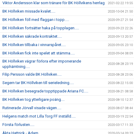
Viktor Andersson klar som tränare för BK Höllvikens herrlag
2021-02-22 19:55
BK Höllviken missade kvalet.....
2020-10-04 21:50
BK Höllviken föll med flaggan i topp.....
2020-09-27 21:54
BK Höllviken fortsätter haka på topplagen.....
2020-09-23 22:26
BK Höllviken säkrade kontraktet.....
2020-09-13 20:57
BK Höllviken tillbaka i vinnarspåret.....
2020-09-05 23:10
BK Höllviken fick inte spelet att stämma.....
2020-09-04 08:09
BK Höllviken vägrar förlora efter imponerande
2020-08-28 23:19
upphämtning.....
Filip Persson valde BK Höllviken.....
2020-08-28 23:06
Segern tar BK Höllviken till serieledning.....
2020-08-22 15:00
BK Höllviken besegrade topptippade Ariana FC.....
2020-08-21 08:58
BK Höllviken tog ytterligare poäng....
2020-08-10 12:37
Rutinerade Jörvall visade vägen.....
2020-08-07 08:44
Helgens match mot Lilla Torg FF inställd.....
2020-03-19 22:54
Första förlusten.....
2020-03-17 11:33
Äkta Hattrick - Adam
2020-03-14 09:23