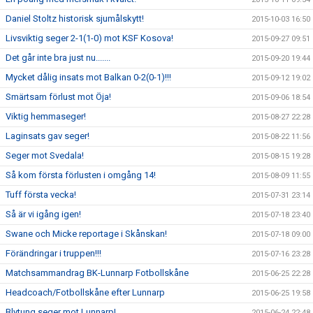
Daniel Stoltz historisk sjumålskytt!
2015-10-03 16:50
Livsviktig seger 2-1(1-0) mot KSF Kosova!
2015-09-27 09:51
Det går inte bra just nu.......
2015-09-20 19:44
Mycket dålig insats mot Balkan 0-2(0-1)!!!
2015-09-12 19:02
Smärtsam förlust mot Öja!
2015-09-06 18:54
Viktig hemmaseger!
2015-08-27 22:28
Laginsats gav seger!
2015-08-22 11:56
Seger mot Svedala!
2015-08-15 19:28
Så kom första förlusten i omgång 14!
2015-08-09 11:55
Tuff första vecka!
2015-07-31 23:14
Så är vi igång igen!
2015-07-18 23:40
Swane och Micke reportage i Skånskan!
2015-07-18 09:00
Förändringar i truppen!!!
2015-07-16 23:28
Matchsammandrag BK-Lunnarp Fotbollskåne
2015-06-25 22:28
Headcoach/Fotbollskåne efter Lunnarp
2015-06-25 19:58
Blytung seger mot Lunnarp!
2015-06-24 22:48