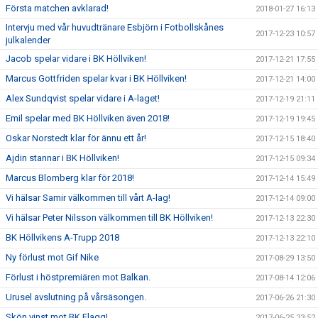
Första matchen avklarad!
2018-01-27 16:13
Intervju med vår huvudtränare Esbjörn i Fotbollskånes
2017-12-23 10:57
julkalender
Jacob spelar vidare i BK Höllviken!
2017-12-21 17:55
Marcus Gottfriden spelar kvar i BK Höllviken!
2017-12-21 14:00
Alex Sundqvist spelar vidare i A-laget!
2017-12-19 21:11
Emil spelar med BK Höllviken även 2018!
2017-12-19 19:45
Oskar Norstedt klar för ännu ett år!
2017-12-15 18:40
Ajdin stannar i BK Höllviken!
2017-12-15 09:34
Marcus Blomberg klar för 2018!
2017-12-14 15:49
Vi hälsar Samir välkommen till vårt A-lag!
2017-12-14 09:00
Vi hälsar Peter Nilsson välkommen till BK Höllviken!
2017-12-13 22:30
BK Höllvikens A-Trupp 2018
2017-12-13 22:10
Ny förlust mot Gif Nike
2017-08-29 13:50
Förlust i höstpremiären mot Balkan.
2017-08-14 12:06
Urusel avslutning på vårsäsongen.
2017-06-26 21:30
Skön vinst mot BK Flagg!
2017-06-25 23:52