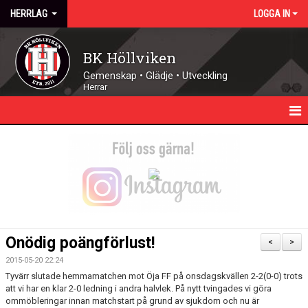
HERRLAG
LOGGA IN
BK Höllviken
Gemenskap • Glädje • Utveckling
Herrar
HEM
NYHETER
KALENDER
TRUPPEN
Onödig poängförlust!
<
>
MATCHER
2015-05-20 22:24
Tyvärr slutade hemmamatchen mot Öja FF på onsdagskvällen 2-2(0-0) trots
DOKUMENT
att vi har en klar 2-0 ledning i andra halvlek. På nytt tvingades vi göra
ommöbleringar innan matchstart på grund av sjukdom och nu är