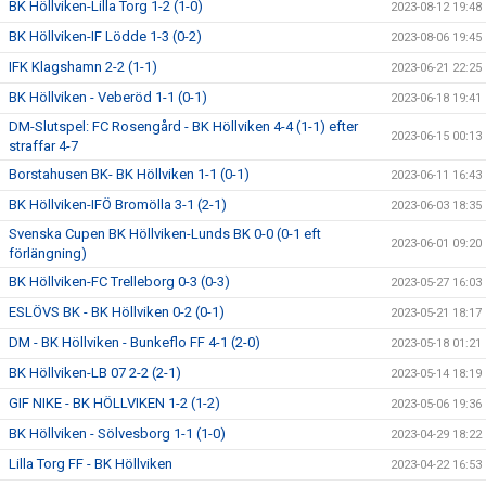
BK Höllviken-Lilla Torg 1-2 (1-0)
2023-08-12 19:48
BK Höllviken-IF Lödde 1-3 (0-2)
2023-08-06 19:45
IFK Klagshamn 2-2 (1-1)
2023-06-21 22:25
BK Höllviken - Veberöd 1-1 (0-1)
2023-06-18 19:41
DM-Slutspel: FC Rosengård - BK Höllviken 4-4 (1-1) efter
2023-06-15 00:13
straffar 4-7
Borstahusen BK- BK Höllviken 1-1 (0-1)
2023-06-11 16:43
BK Höllviken-IFÖ Bromölla 3-1 (2-1)
2023-06-03 18:35
Svenska Cupen BK Höllviken-Lunds BK 0-0 (0-1 eft
2023-06-01 09:20
förlängning)
BK Höllviken-FC Trelleborg 0-3 (0-3)
2023-05-27 16:03
ESLÖVS BK - BK Höllviken 0-2 (0-1)
2023-05-21 18:17
DM - BK Höllviken - Bunkeflo FF 4-1 (2-0)
2023-05-18 01:21
BK Höllviken-LB 07 2-2 (2-1)
2023-05-14 18:19
GIF NIKE - BK HÖLLVIKEN 1-2 (1-2)
2023-05-06 19:36
BK Höllviken - Sölvesborg 1-1 (1-0)
2023-04-29 18:22
Lilla Torg FF - BK Höllviken
2023-04-22 16:53