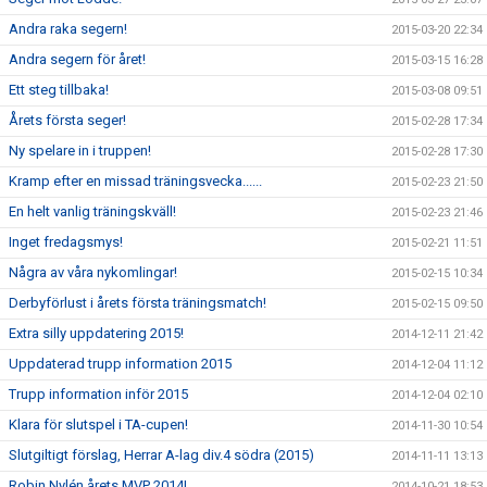
Andra raka segern!
2015-03-20 22:34
Andra segern för året!
2015-03-15 16:28
Ett steg tillbaka!
2015-03-08 09:51
Årets första seger!
2015-02-28 17:34
Ny spelare in i truppen!
2015-02-28 17:30
Kramp efter en missad träningsvecka......
2015-02-23 21:50
En helt vanlig träningskväll!
2015-02-23 21:46
Inget fredagsmys!
2015-02-21 11:51
Några av våra nykomlingar!
2015-02-15 10:34
Derbyförlust i årets första träningsmatch!
2015-02-15 09:50
Extra silly uppdatering 2015!
2014-12-11 21:42
Uppdaterad trupp information 2015
2014-12-04 11:12
Trupp information inför 2015
2014-12-04 02:10
Klara för slutspel i TA-cupen!
2014-11-30 10:54
Slutgiltigt förslag, Herrar A-lag div.4 södra (2015)
2014-11-11 13:13
Robin Nylén årets MVP 2014!
2014-10-21 18:53