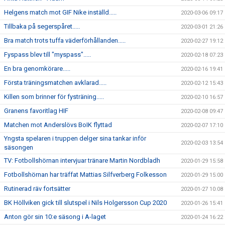
Helgens match mot GIF Nike inställd.....
2020-03-06 09:17
Tillbaka på segerspåret.....
2020-03-01 21:26
Bra match trots tuffa väderförhållanden.....
2020-02-27 19:12
Fyspass blev till "myspass".....
2020-02-18 07:23
En bra genomkörare.....
2020-02-16 19:41
Första träningsmatchen avklarad.....
2020-02-12 15:43
Killen som brinner för fysträning.....
2020-02-10 16:57
Granens favoritlag HIF
2020-02-08 09:47
Matchen mot Anderslövs BoIK flyttad
2020-02-07 17:10
Yngsta spelaren i truppen delger sina tankar inför
2020-02-03 13:54
säsongen
TV: Fotbollshörnan intervjuar tränare Martin Nordbladh
2020-01-29 15:58
Fotbollshörnan har träffat Mattias Silfverberg Folkesson
2020-01-29 15:00
Rutinerad räv fortsätter
2020-01-27 10:08
BK Höllviken gick till slutspel i Nils Holgersson Cup 2020
2020-01-26 15:41
Anton gör sin 10:e säsong i A-laget
2020-01-24 16:22