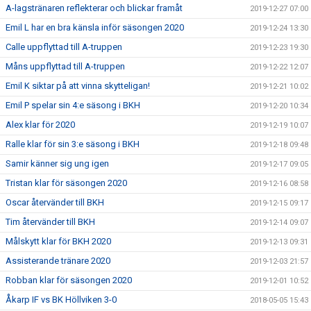
A-lagstränaren reflekterar och blickar framåt
2019-12-27 07:00
Emil L har en bra känsla inför säsongen 2020
2019-12-24 13:30
Calle uppflyttad till A-truppen
2019-12-23 19:30
Måns uppflyttad till A-truppen
2019-12-22 12:07
Emil K siktar på att vinna skytteligan!
2019-12-21 10:02
Emil P spelar sin 4:e säsong i BKH
2019-12-20 10:34
Alex klar för 2020
2019-12-19 10:07
Ralle klar för sin 3:e säsong i BKH
2019-12-18 09:48
Samir känner sig ung igen
2019-12-17 09:05
Tristan klar för säsongen 2020
2019-12-16 08:58
Oscar återvänder till BKH
2019-12-15 09:17
Tim återvänder till BKH
2019-12-14 09:07
Målskytt klar för BKH 2020
2019-12-13 09:31
Assisterande tränare 2020
2019-12-03 21:57
Robban klar för säsongen 2020
2019-12-01 10:52
Åkarp IF vs BK Höllviken 3-0
2018-05-05 15:43