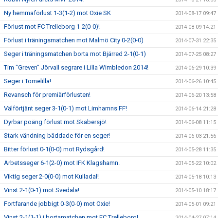
Ny hemmaförlust 1-3(1-2) mot Oxie SK
2014-08-17 09:47
Förlust mot FC Trelleborg 1-2(0-0)!
2014-08-09 14:21
Förlust i träningsmatchen mot Malmö City 0-2(0-0)
2014-07-31 22:35
Seger i träningsmatchen borta mot Bjärred 2-1(0-1)
2014-07-25 08:27
Tim "Greven" Jörvall segrare i Lilla Wimbledon 2014!
2014-06-29 10:39
Seger i Tomelilla!
2014-06-26 10:45
Revansch för premiärförlusten!
2014-06-20 13:58
Välförtjänt seger 3-1(0-1) mot Limhamns FF!
2014-06-14 21:28
Dyrbar poäng förlust mot Skabersjö!
2014-06-08 11:15
Stark vändning bäddade för en seger!
2014-06-03 21:56
Bitter förlust 0-1(0-0) mot Rydsgård!
2014-05-28 11:35
Arbetsseger 6-1(2-0) mot IFK Klagshamn.
2014-05-22 10:02
Viktig seger 2-0(0-0) mot Kulladal!
2014-05-18 10:13
Vinst 2-1(0-1) mot Svedala!
2014-05-10 18:17
Fortfarande jobbigt 0-3(0-0) mot Oxie!
2014-05-01 09:21
Vinst 2-1(1-1) i bortamatchen mot FC Trelleborg!
2014-04-27 07:14