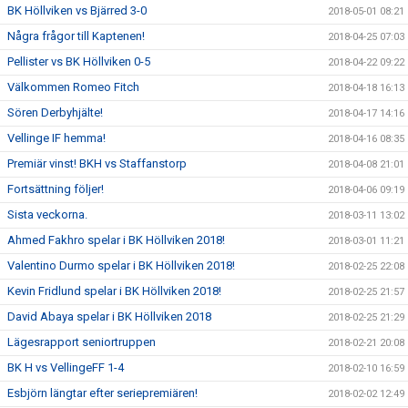
BK Höllviken vs Bjärred 3-0
2018-05-01 08:21
Några frågor till Kaptenen!
2018-04-25 07:03
Pellister vs BK Höllviken 0-5
2018-04-22 09:22
Välkommen Romeo Fitch
2018-04-18 16:13
Sören Derbyhjälte!
2018-04-17 14:16
Vellinge IF hemma!
2018-04-16 08:35
Premiär vinst! BKH vs Staffanstorp
2018-04-08 21:01
Fortsättning följer!
2018-04-06 09:19
Sista veckorna.
2018-03-11 13:02
Ahmed Fakhro spelar i BK Höllviken 2018!
2018-03-01 11:21
Valentino Durmo spelar i BK Höllviken 2018!
2018-02-25 22:08
Kevin Fridlund spelar i BK Höllviken 2018!
2018-02-25 21:57
David Abaya spelar i BK Höllviken 2018
2018-02-25 21:29
Lägesrapport seniortruppen
2018-02-21 20:08
BK H vs VellingeFF 1-4
2018-02-10 16:59
Esbjörn längtar efter seriepremiären!
2018-02-02 12:49