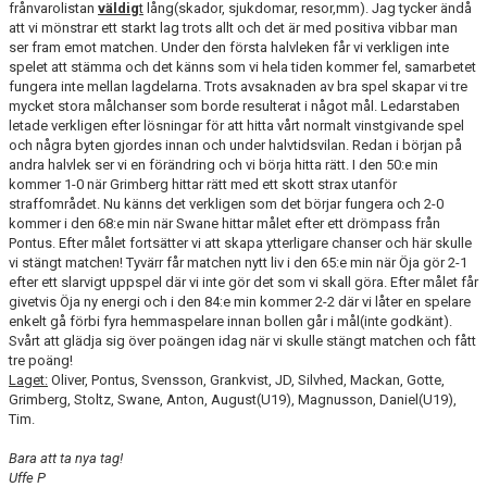
frånvarolistan
väldig
t
lång(skador, sjukdomar, resor,mm). Jag tycker ändå
BILDGALLERI
att vi mönstrar ett starkt lag trots allt och det är med positiva vibbar man
ser fram emot matchen. Under den första halvleken får vi verkligen inte
KONTAKT
spelet att stämma och det känns som vi hela tiden kommer fel, samarbetet
fungera inte mellan lagdelarna. Trots avsaknaden av bra spel skapar vi tre
mycket stora målchanser som borde resulterat i något mål. Ledarstaben
letade verkligen efter lösningar för att hitta vårt normalt vinstgivande spel
och några byten gjordes innan och under halvtidsvilan. Redan i början på
andra halvlek ser vi en förändring och vi börja hitta rätt. I den 50:e min
kommer 1-0 när Grimberg hittar rätt med ett skott strax utanför
straffområdet. Nu känns det verkligen som det börjar fungera och 2-0
kommer i den 68:e min när Swane hittar målet efter ett drömpass från
Pontus. Efter målet fortsätter vi att skapa ytterligare chanser och här skulle
vi stängt matchen! Tyvärr får matchen nytt liv i den 65:e min när Öja gör 2-1
efter ett slarvigt uppspel där vi inte gör det som vi skall göra. Efter målet får
givetvis Öja ny energi och i den 84:e min kommer 2-2 där vi låter en spelare
enkelt gå förbi fyra hemmaspelare innan bollen går i mål(inte godkänt).
Svårt att glädja sig över poängen idag när vi skulle stängt matchen och fått
tre poäng!
Laget:
Oliver, Pontus, Svensson, Grankvist, JD, Silvhed, Mackan, Gotte,
Grimberg, Stoltz, Swane, Anton, August(U19), Magnusson, Daniel(U19),
Tim.
Bara att ta nya tag!
Uffe P