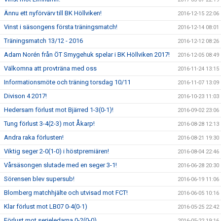
Ännu ett nyförvärv till BK Höllviken!
2016-12-15 22:06
Vinst i säsongens första träningsmatch!
2016-12-14 08:01
Träningsmatch 13/12 - 2016
2016-12-12 08:26
Adam Norén från ÖT Smygehuk spelar i BK Höllviken 2017!
2016-12-05 08:49
Välkomna att provträna med oss
2016-11-24 13:15
Informationsmöte och träning torsdag 10/11
2016-11-07 13:09
Divison 4 2017!
2016-10-23 11:03
Hedersam förlust mot Bjärred 1-3(0-1)!
2016-09-02 23:06
Tung förlust 3-4(2-3) mot Åkarp!
2016-08-28 12:13
Andra raka förlusten!
2016-08-21 19:30
Viktig seger 2-0(1-0) i höstpremiären!
2016-08-04 22:46
Vårsäsongen slutade med en seger 3-1!
2016-06-28 20:30
Sörensen blev supersub!
2016-06-19 11:06
Blomberg matchhjälte och utvisad mot FCT!
2016-06-05 10:16
Klar förlust mot LB07 0-4(0-1)
2016-05-25 22:42
Förlust mot serieledarna 0-2(0-0)
2016-05-22 19:16