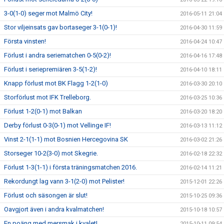
3-0(1-0) seger mot Malmö City!
2016-05-11 21:04
Stor viljeinsats gav bortaseger 3-1(0-1)!
2016-04-30 11:59
Första vinsten!
2016-04-24 10:47
Förlust i andra seriematchen 0-5(0-2)!
2016-04-16 17:48
Förlust i seriepremiären 3-5(1-2)!
2016-04-10 18:11
Knapp förlust mot BK Flagg 1-2(1-0)
2016-03-30 20:10
Storförlust mot IFK Trelleborg.
2016-03-25 10:36
Förlust 1-2(0-1) mot Balkan
2016-03-20 18:20
Derby förlust 0-3(0-1) mot Vellinge IF!
2016-03-13 11:12
Vinst 2-1(1-1) mot Bosnien Hercegovina SK
2016-03-02 21:26
Storseger 10-2(3-0) mot Skegrie.
2016-02-18 22:32
Förlust 1-3(1-1) i första träningsmatchen 2016.
2016-02-14 11:21
Rekordungt lag vann 3-1(2-0) mot Pelister!
2015-12-01 22:26
Förlust och säsongen är slut!
2015-10-25 09:36
Oavgjort även i andra kvalmatchen!
2015-10-18 10:57
En poäng med mersmak i kvalet!
2015-10-11 09:54