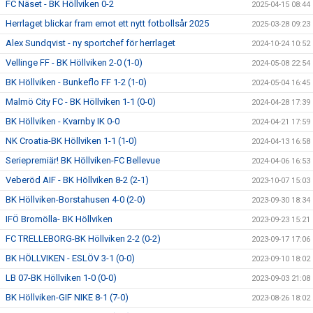
FC Näset - BK Höllviken 0-2
2025-04-15 08:44
Herrlaget blickar fram emot ett nytt fotbollsår 2025
2025-03-28 09:23
Alex Sundqvist - ny sportchef för herrlaget
2024-10-24 10:52
Vellinge FF - BK Höllviken 2-0 (1-0)
2024-05-08 22:54
BK Höllviken - Bunkeflo FF 1-2 (1-0)
2024-05-04 16:45
Malmö City FC - BK Höllviken 1-1 (0-0)
2024-04-28 17:39
BK Höllviken - Kvarnby IK 0-0
2024-04-21 17:59
NK Croatia-BK Höllviken 1-1 (1-0)
2024-04-13 16:58
Seriepremiär! BK Höllviken-FC Bellevue
2024-04-06 16:53
Veberöd AIF - BK Höllviken 8-2 (2-1)
2023-10-07 15:03
BK Höllviken-Borstahusen 4-0 (2-0)
2023-09-30 18:34
IFÖ Bromölla- BK Höllviken
2023-09-23 15:21
FC TRELLEBORG-BK Höllviken 2-2 (0-2)
2023-09-17 17:06
BK HÖLLVIKEN - ESLÖV 3-1 (0-0)
2023-09-10 18:02
LB 07-BK Höllviken 1-0 (0-0)
2023-09-03 21:08
BK Höllviken-GIF NIKE 8-1 (7-0)
2023-08-26 18:02