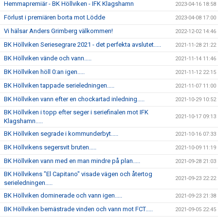
Hemmapremiär - BK Höllviken - IFK Klagshamn
2023-04-16 18:58
Förlust i premiären borta mot Lödde
2023-04-08 17:00
Vi hälsar Anders Grimberg välkommen!
2022-12-02 14:46
BK Höllviken Seriesegrare 2021 - det perfekta avslutet.....
2021-11-28 21:22
BK Höllviken vände och vann.....
2021-11-14 11:46
BK Höllviken höll 0:an igen.....
2021-11-12 22:15
BK Höllviken tappade serieledningen.....
2021-11-07 11:00
BK Höllviken vann efter en chockartad inledning.....
2021-10-29 10:52
BK Höllviken i topp efter seger i seriefinalen mot IFK
2021-10-17 09:13
Klagshamn.....
BK Höllviken segrade i kommunderbyt.....
2021-10-16 07:33
BK Höllvikens segersvit bruten.....
2021-10-09 11:19
BK Höllviken vann med en man mindre på plan.....
2021-09-28 21:03
BK Höllvikens "El Capitano" visade vägen och återtog
2021-09-23 22:22
serieledningen.....
BK Höllviken dominerade och vann igen.....
2021-09-23 21:38
BK Höllviken bemästrade vinden och vann mot FCT.....
2021-09-05 22:45