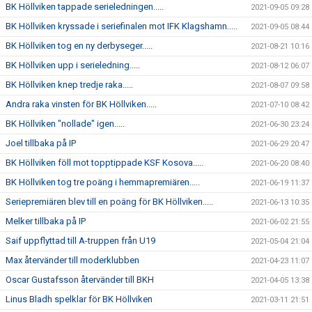
BK Höllviken tappade serieledningen.....
2021-09-05 09:28
BK Höllviken kryssade i seriefinalen mot IFK Klagshamn.....
2021-09-05 08:44
BK Höllviken tog en ny derbyseger.....
2021-08-21 10:16
BK Höllviken upp i serieledning.....
2021-08-12 06:07
BK Höllviken knep tredje raka.....
2021-08-07 09:58
Andra raka vinsten för BK Höllviken.....
2021-07-10 08:42
BK Höllviken "nollade" igen.....
2021-06-30 23:24
Joel tillbaka på IP
2021-06-29 20:47
BK Höllviken föll mot topptippade KSF Kosova.....
2021-06-20 08:40
BK Höllviken tog tre poäng i hemmapremiären.....
2021-06-19 11:37
Seriepremiären blev till en poäng för BK Höllviken.....
2021-06-13 10:35
Melker tillbaka på IP
2021-06-02 21:55
Saif uppflyttad till A-truppen från U19
2021-05-04 21:04
Max återvänder till moderklubben
2021-04-23 11:07
Oscar Gustafsson återvänder till BKH
2021-04-05 13:38
Linus Bladh spelklar för BK Höllviken
2021-03-11 21:51