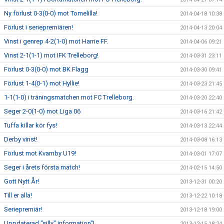
Ny förlust 0-3(0-0) mot Tomelilla!
2014-04-18 10:38
Förlust i seriepremiären!
2014-04-13 20:04
Vinst i genrep 4-2(1-0) mot Harrie FF.
2014-04-06 09:21
Vinst 2-1(1-1) mot IFK Trelleborg!
2014-03-31 23:11
Förlust 0-3(0-0) mot BK Flagg
2014-03-30 09:41
Förlust 1-4(0-1) mot Hyllie!
2014-03-23 21:45
1-1(1-0) i träningsmatchen mot FC Trelleborg.
2014-03-20 22:40
Seger 2-0(1-0) mot Liga 06
2014-03-16 21:42
Tuffa killar kör fys!
2014-03-13 22:44
Derby vinst!
2014-03-08 16:13
Förlust mot Kvarnby U19!
2014-03-01 17:07
Seger i årets första match!
2014-02-15 14:50
Gott Nytt År!
2013-12-31 00:20
Till er alla!
2013-12-22 10:18
Seriepremiär!
2013-12-18 19:00
Uppdaterad "silly" information"!
2013-12-15 18:24