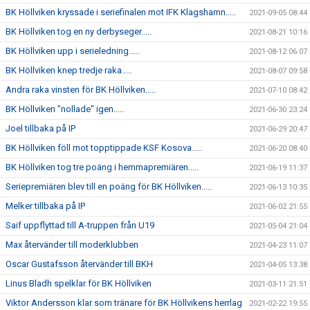
BK Höllviken kryssade i seriefinalen mot IFK Klagshamn.....
2021-09-05 08:44
BK Höllviken tog en ny derbyseger.....
2021-08-21 10:16
BK Höllviken upp i serieledning.....
2021-08-12 06:07
BK Höllviken knep tredje raka.....
2021-08-07 09:58
Andra raka vinsten för BK Höllviken.....
2021-07-10 08:42
BK Höllviken "nollade" igen.....
2021-06-30 23:24
Joel tillbaka på IP
2021-06-29 20:47
BK Höllviken föll mot topptippade KSF Kosova.....
2021-06-20 08:40
BK Höllviken tog tre poäng i hemmapremiären.....
2021-06-19 11:37
Seriepremiären blev till en poäng för BK Höllviken.....
2021-06-13 10:35
Melker tillbaka på IP
2021-06-02 21:55
Saif uppflyttad till A-truppen från U19
2021-05-04 21:04
Max återvänder till moderklubben
2021-04-23 11:07
Oscar Gustafsson återvänder till BKH
2021-04-05 13:38
Linus Bladh spelklar för BK Höllviken
2021-03-11 21:51
Viktor Andersson klar som tränare för BK Höllvikens herrlag
2021-02-22 19:55