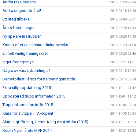
Andra raka segern!
2015-03-20 22:34
Andra segern för året!
2015-03-15 16:28
Ett steg tillbaka!
2015-03-08 09:51
Årets första seger!
2015-02-28 17:34
Ny spelare in i truppen!
2015-02-28 17:30
Kramp efter en missad träningsvecka......
2015-02-23 21:50
En helt vanlig träningskväll!
2015-02-23 21:46
Inget fredagsmys!
2015-02-21 11:51
Några av våra nykomlingar!
2015-02-15 10:34
Derbyförlust i årets första träningsmatch!
2015-02-15 09:50
Extra silly uppdatering 2015!
2014-12-11 21:42
Uppdaterad trupp information 2015
2014-12-04 11:12
Trupp information inför 2015
2014-12-04 02:10
Klara för slutspel i TA-cupen!
2014-11-30 10:54
Slutgiltigt förslag, Herrar A-lag div.4 södra (2015)
2014-11-11 13:13
Robin Nylén årets MVP 2014!
2014-10-21 18:53