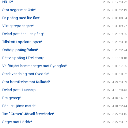
NR 12!
2015-06-17 23:22
Stor seger mot Oxie!
2015-06-09 22:19
En poäng med lite flax!
2015-06-06 08:54
Viktig trepoängare!
2015-05-30 09:27
Delad pott ännu en gång!
2015-05-23 19:35
Tillskott i spelartruppen!
2015-05-20 23:08
Onödig poängförlust!
2015-05-20 22:24
Rättvis poäng i Trelleborg!
2015-05-16 18:18
Välförtjänt hemmaseger mot Rydsgård!
2015-05-09 17:55
Stark vändning mot Svedala!
2015-05-03 10:02
Stor besvikelse mot Kulladal!
2015-04-24 23:39
Delad pott i Lunnarp!
2015-04-18 20:43
Bra genrep!
2015-04-04 14:57
Förlust i jämn match!
2015-04-01 22:44
Tim "Greven" Jörvall återvänder!
2015-03-27 23:15
Seger mot Lödde!
2015-03-27 23:07