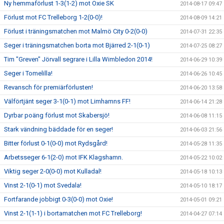
Ny hemmaförlust 1-3(1-2) mot Oxie SK
2014-08-17 09:47
Förlust mot FC Trelleborg 1-2(0-0)!
2014-08-09 14:21
Förlust i träningsmatchen mot Malmö City 0-2(0-0)
2014-07-31 22:35
Seger i träningsmatchen borta mot Bjärred 2-1(0-1)
2014-07-25 08:27
Tim "Greven" Jörvall segrare i Lilla Wimbledon 2014!
2014-06-29 10:39
Seger i Tomelilla!
2014-06-26 10:45
Revansch för premiärförlusten!
2014-06-20 13:58
Välförtjänt seger 3-1(0-1) mot Limhamns FF!
2014-06-14 21:28
Dyrbar poäng förlust mot Skabersjö!
2014-06-08 11:15
Stark vändning bäddade för en seger!
2014-06-03 21:56
Bitter förlust 0-1(0-0) mot Rydsgård!
2014-05-28 11:35
Arbetsseger 6-1(2-0) mot IFK Klagshamn.
2014-05-22 10:02
Viktig seger 2-0(0-0) mot Kulladal!
2014-05-18 10:13
Vinst 2-1(0-1) mot Svedala!
2014-05-10 18:17
Fortfarande jobbigt 0-3(0-0) mot Oxie!
2014-05-01 09:21
Vinst 2-1(1-1) i bortamatchen mot FC Trelleborg!
2014-04-27 07:14