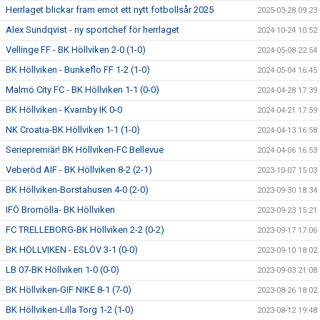
Herrlaget blickar fram emot ett nytt fotbollsår 2025
2025-03-28 09:23
Alex Sundqvist - ny sportchef för herrlaget
2024-10-24 10:52
Vellinge FF - BK Höllviken 2-0 (1-0)
2024-05-08 22:54
BK Höllviken - Bunkeflo FF 1-2 (1-0)
2024-05-04 16:45
Malmö City FC - BK Höllviken 1-1 (0-0)
2024-04-28 17:39
BK Höllviken - Kvarnby IK 0-0
2024-04-21 17:59
NK Croatia-BK Höllviken 1-1 (1-0)
2024-04-13 16:58
Seriepremiär! BK Höllviken-FC Bellevue
2024-04-06 16:53
Veberöd AIF - BK Höllviken 8-2 (2-1)
2023-10-07 15:03
BK Höllviken-Borstahusen 4-0 (2-0)
2023-09-30 18:34
IFÖ Bromölla- BK Höllviken
2023-09-23 15:21
FC TRELLEBORG-BK Höllviken 2-2 (0-2)
2023-09-17 17:06
BK HÖLLVIKEN - ESLÖV 3-1 (0-0)
2023-09-10 18:02
LB 07-BK Höllviken 1-0 (0-0)
2023-09-03 21:08
BK Höllviken-GIF NIKE 8-1 (7-0)
2023-08-26 18:02
BK Höllviken-Lilla Torg 1-2 (1-0)
2023-08-12 19:48