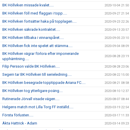
BK Höllviken missade kvalet.....
2020-10-04 21:50
BK Höllviken föll med flaggan i topp.....
2020-09-27 21:54
BK Höllviken fortsätter haka på topplagen.....
2020-09-23 22:26
BK Höllviken säkrade kontraktet.....
2020-09-13 20:57
BK Höllviken tillbaka i vinnarspåret.....
2020-09-05 23:10
BK Höllviken fick inte spelet att stämma.....
2020-09-04 08:09
BK Höllviken vägrar förlora efter imponerande
2020-08-28 23:19
upphämtning.....
Filip Persson valde BK Höllviken.....
2020-08-28 23:06
Segern tar BK Höllviken till serieledning.....
2020-08-22 15:00
BK Höllviken besegrade topptippade Ariana FC.....
2020-08-21 08:58
BK Höllviken tog ytterligare poäng....
2020-08-10 12:37
Rutinerade Jörvall visade vägen.....
2020-08-07 08:44
Helgens match mot Lilla Torg FF inställd.....
2020-03-19 22:54
Första förlusten.....
2020-03-17 11:33
Äkta Hattrick - Adam
2020-03-14 09:23