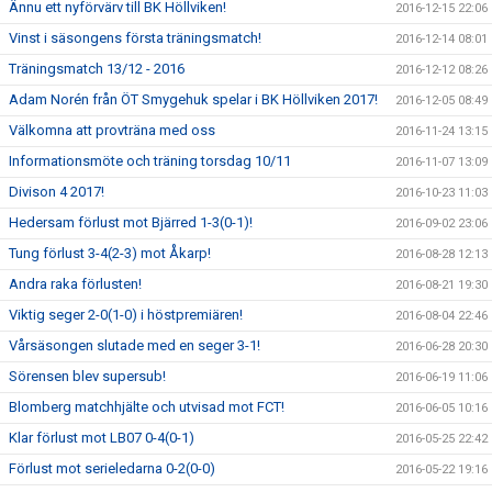
Ännu ett nyförvärv till BK Höllviken!
2016-12-15 22:06
Vinst i säsongens första träningsmatch!
2016-12-14 08:01
Träningsmatch 13/12 - 2016
2016-12-12 08:26
Adam Norén från ÖT Smygehuk spelar i BK Höllviken 2017!
2016-12-05 08:49
Välkomna att provträna med oss
2016-11-24 13:15
Informationsmöte och träning torsdag 10/11
2016-11-07 13:09
Divison 4 2017!
2016-10-23 11:03
Hedersam förlust mot Bjärred 1-3(0-1)!
2016-09-02 23:06
Tung förlust 3-4(2-3) mot Åkarp!
2016-08-28 12:13
Andra raka förlusten!
2016-08-21 19:30
Viktig seger 2-0(1-0) i höstpremiären!
2016-08-04 22:46
Vårsäsongen slutade med en seger 3-1!
2016-06-28 20:30
Sörensen blev supersub!
2016-06-19 11:06
Blomberg matchhjälte och utvisad mot FCT!
2016-06-05 10:16
Klar förlust mot LB07 0-4(0-1)
2016-05-25 22:42
Förlust mot serieledarna 0-2(0-0)
2016-05-22 19:16