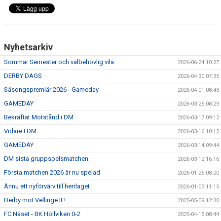
BILDGALLERI
KONTAKT
Nyhetsarkiv
Sommar Semester och välbehövlig vila.
2026-06-24 10:27
DERBY DAGS
2026-04-30 07:35
Säsongspremiär 2026 - Gameday
2026-04-01 08:43
GAMEDAY
2026-03-25 08:29
Bekräftat Motstånd i DM
2026-03-17 09:12
Vidare I DM
2026-03-16 10:12
GAMEDAY
2026-03-14 09:44
DM sista gruppspelsmatchen.
2026-03-12 16:16
Första matchen 2026 är nu spelad
2026-01-26 08:20
Ännu ett nyförvärv till herrlaget
2026-01-03 11:15
Derby mot Vellinge IF!
2025-05-09 12:30
FC Näset - BK Höllviken 0-2
2025-04-15 08:44