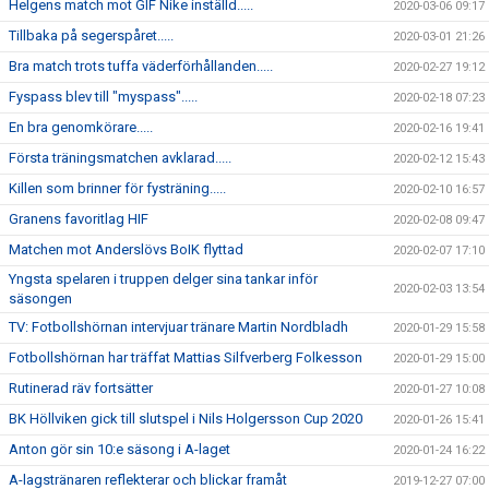
Helgens match mot GIF Nike inställd.....
2020-03-06 09:17
Tillbaka på segerspåret.....
2020-03-01 21:26
Bra match trots tuffa väderförhållanden.....
2020-02-27 19:12
Fyspass blev till "myspass".....
2020-02-18 07:23
En bra genomkörare.....
2020-02-16 19:41
Första träningsmatchen avklarad.....
2020-02-12 15:43
Killen som brinner för fysträning.....
2020-02-10 16:57
Granens favoritlag HIF
2020-02-08 09:47
Matchen mot Anderslövs BoIK flyttad
2020-02-07 17:10
Yngsta spelaren i truppen delger sina tankar inför
2020-02-03 13:54
säsongen
TV: Fotbollshörnan intervjuar tränare Martin Nordbladh
2020-01-29 15:58
Fotbollshörnan har träffat Mattias Silfverberg Folkesson
2020-01-29 15:00
Rutinerad räv fortsätter
2020-01-27 10:08
BK Höllviken gick till slutspel i Nils Holgersson Cup 2020
2020-01-26 15:41
Anton gör sin 10:e säsong i A-laget
2020-01-24 16:22
A-lagstränaren reflekterar och blickar framåt
2019-12-27 07:00