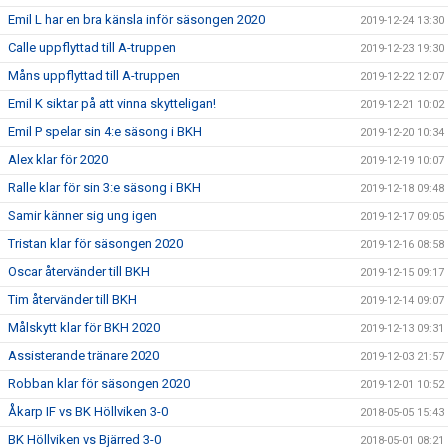
Emil L har en bra känsla inför säsongen 2020
2019-12-24 13:30
Calle uppflyttad till A-truppen
2019-12-23 19:30
Måns uppflyttad till A-truppen
2019-12-22 12:07
Emil K siktar på att vinna skytteligan!
2019-12-21 10:02
Emil P spelar sin 4:e säsong i BKH
2019-12-20 10:34
Alex klar för 2020
2019-12-19 10:07
Ralle klar för sin 3:e säsong i BKH
2019-12-18 09:48
Samir känner sig ung igen
2019-12-17 09:05
Tristan klar för säsongen 2020
2019-12-16 08:58
Oscar återvänder till BKH
2019-12-15 09:17
Tim återvänder till BKH
2019-12-14 09:07
Målskytt klar för BKH 2020
2019-12-13 09:31
Assisterande tränare 2020
2019-12-03 21:57
Robban klar för säsongen 2020
2019-12-01 10:52
Åkarp IF vs BK Höllviken 3-0
2018-05-05 15:43
BK Höllviken vs Bjärred 3-0
2018-05-01 08:21