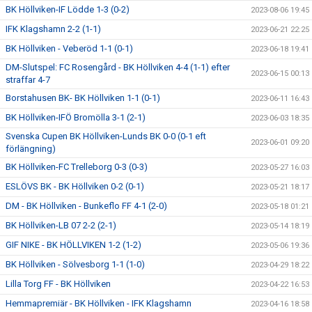
BK Höllviken-IF Lödde 1-3 (0-2)
2023-08-06 19:45
IFK Klagshamn 2-2 (1-1)
2023-06-21 22:25
BK Höllviken - Veberöd 1-1 (0-1)
2023-06-18 19:41
DM-Slutspel: FC Rosengård - BK Höllviken 4-4 (1-1) efter
2023-06-15 00:13
straffar 4-7
Borstahusen BK- BK Höllviken 1-1 (0-1)
2023-06-11 16:43
BK Höllviken-IFÖ Bromölla 3-1 (2-1)
2023-06-03 18:35
Svenska Cupen BK Höllviken-Lunds BK 0-0 (0-1 eft
2023-06-01 09:20
förlängning)
BK Höllviken-FC Trelleborg 0-3 (0-3)
2023-05-27 16:03
ESLÖVS BK - BK Höllviken 0-2 (0-1)
2023-05-21 18:17
DM - BK Höllviken - Bunkeflo FF 4-1 (2-0)
2023-05-18 01:21
BK Höllviken-LB 07 2-2 (2-1)
2023-05-14 18:19
GIF NIKE - BK HÖLLVIKEN 1-2 (1-2)
2023-05-06 19:36
BK Höllviken - Sölvesborg 1-1 (1-0)
2023-04-29 18:22
Lilla Torg FF - BK Höllviken
2023-04-22 16:53
Hemmapremiär - BK Höllviken - IFK Klagshamn
2023-04-16 18:58