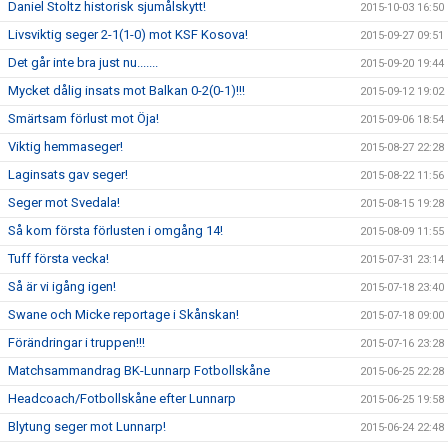
Daniel Stoltz historisk sjumålskytt!
2015-10-03 16:50
Livsviktig seger 2-1(1-0) mot KSF Kosova!
2015-09-27 09:51
Det går inte bra just nu.......
2015-09-20 19:44
Mycket dålig insats mot Balkan 0-2(0-1)!!!
2015-09-12 19:02
Smärtsam förlust mot Öja!
2015-09-06 18:54
Viktig hemmaseger!
2015-08-27 22:28
Laginsats gav seger!
2015-08-22 11:56
Seger mot Svedala!
2015-08-15 19:28
Så kom första förlusten i omgång 14!
2015-08-09 11:55
Tuff första vecka!
2015-07-31 23:14
Så är vi igång igen!
2015-07-18 23:40
Swane och Micke reportage i Skånskan!
2015-07-18 09:00
Förändringar i truppen!!!
2015-07-16 23:28
Matchsammandrag BK-Lunnarp Fotbollskåne
2015-06-25 22:28
Headcoach/Fotbollskåne efter Lunnarp
2015-06-25 19:58
Blytung seger mot Lunnarp!
2015-06-24 22:48