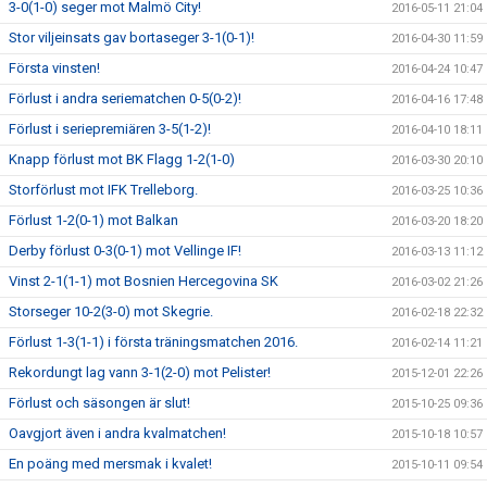
3-0(1-0) seger mot Malmö City!
2016-05-11 21:04
Stor viljeinsats gav bortaseger 3-1(0-1)!
2016-04-30 11:59
Första vinsten!
2016-04-24 10:47
Förlust i andra seriematchen 0-5(0-2)!
2016-04-16 17:48
Förlust i seriepremiären 3-5(1-2)!
2016-04-10 18:11
Knapp förlust mot BK Flagg 1-2(1-0)
2016-03-30 20:10
Storförlust mot IFK Trelleborg.
2016-03-25 10:36
Förlust 1-2(0-1) mot Balkan
2016-03-20 18:20
Derby förlust 0-3(0-1) mot Vellinge IF!
2016-03-13 11:12
Vinst 2-1(1-1) mot Bosnien Hercegovina SK
2016-03-02 21:26
Storseger 10-2(3-0) mot Skegrie.
2016-02-18 22:32
Förlust 1-3(1-1) i första träningsmatchen 2016.
2016-02-14 11:21
Rekordungt lag vann 3-1(2-0) mot Pelister!
2015-12-01 22:26
Förlust och säsongen är slut!
2015-10-25 09:36
Oavgjort även i andra kvalmatchen!
2015-10-18 10:57
En poäng med mersmak i kvalet!
2015-10-11 09:54