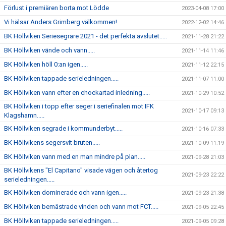
Förlust i premiären borta mot Lödde
2023-04-08 17:00
Vi hälsar Anders Grimberg välkommen!
2022-12-02 14:46
BK Höllviken Seriesegrare 2021 - det perfekta avslutet.....
2021-11-28 21:22
BK Höllviken vände och vann.....
2021-11-14 11:46
BK Höllviken höll 0:an igen.....
2021-11-12 22:15
BK Höllviken tappade serieledningen.....
2021-11-07 11:00
BK Höllviken vann efter en chockartad inledning.....
2021-10-29 10:52
BK Höllviken i topp efter seger i seriefinalen mot IFK
2021-10-17 09:13
Klagshamn.....
BK Höllviken segrade i kommunderbyt.....
2021-10-16 07:33
BK Höllvikens segersvit bruten.....
2021-10-09 11:19
BK Höllviken vann med en man mindre på plan.....
2021-09-28 21:03
BK Höllvikens "El Capitano" visade vägen och återtog
2021-09-23 22:22
serieledningen.....
BK Höllviken dominerade och vann igen.....
2021-09-23 21:38
BK Höllviken bemästrade vinden och vann mot FCT.....
2021-09-05 22:45
BK Höllviken tappade serieledningen.....
2021-09-05 09:28