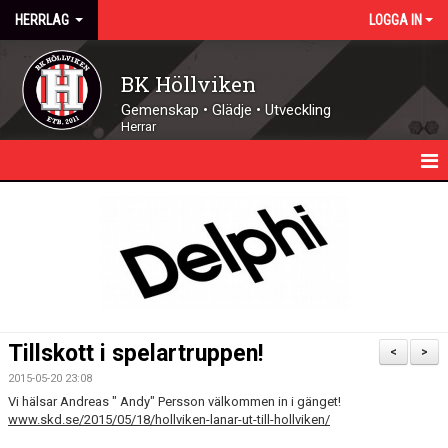
HERRLAG
LOGGA IN
BK Höllviken
Gemenskap • Glädje • Utveckling
Herrar
HEM
NYHETER
KALENDER
TRUPPEN
Tillskott i spelartruppen!
<
>
MATCHER
2015-05-20 23:08
Vi hälsar Andreas " Andy" Persson välkommen in i gänget!
DOKUMENT
www.skd.se/2015/05/18/hollviken-lanar-ut-till-hollviken/