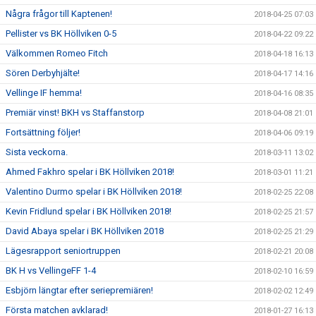
Några frågor till Kaptenen!
2018-04-25 07:03
Pellister vs BK Höllviken 0-5
2018-04-22 09:22
Välkommen Romeo Fitch
2018-04-18 16:13
Sören Derbyhjälte!
2018-04-17 14:16
Vellinge IF hemma!
2018-04-16 08:35
Premiär vinst! BKH vs Staffanstorp
2018-04-08 21:01
Fortsättning följer!
2018-04-06 09:19
Sista veckorna.
2018-03-11 13:02
Ahmed Fakhro spelar i BK Höllviken 2018!
2018-03-01 11:21
Valentino Durmo spelar i BK Höllviken 2018!
2018-02-25 22:08
Kevin Fridlund spelar i BK Höllviken 2018!
2018-02-25 21:57
David Abaya spelar i BK Höllviken 2018
2018-02-25 21:29
Lägesrapport seniortruppen
2018-02-21 20:08
BK H vs VellingeFF 1-4
2018-02-10 16:59
Esbjörn längtar efter seriepremiären!
2018-02-02 12:49
Första matchen avklarad!
2018-01-27 16:13