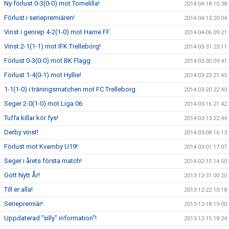
Ny förlust 0-3(0-0) mot Tomelilla!
2014-04-18 10:38
Förlust i seriepremiären!
2014-04-13 20:04
Vinst i genrep 4-2(1-0) mot Harrie FF.
2014-04-06 09:21
Vinst 2-1(1-1) mot IFK Trelleborg!
2014-03-31 23:11
Förlust 0-3(0-0) mot BK Flagg
2014-03-30 09:41
Förlust 1-4(0-1) mot Hyllie!
2014-03-23 21:45
1-1(1-0) i träningsmatchen mot FC Trelleborg.
2014-03-20 22:40
Seger 2-0(1-0) mot Liga 06
2014-03-16 21:42
Tuffa killar kör fys!
2014-03-13 22:44
Derby vinst!
2014-03-08 16:13
Förlust mot Kvarnby U19!
2014-03-01 17:07
Seger i årets första match!
2014-02-15 14:50
Gott Nytt År!
2013-12-31 00:20
Till er alla!
2013-12-22 10:18
Seriepremiär!
2013-12-18 19:00
Uppdaterad "silly" information"!
2013-12-15 18:24