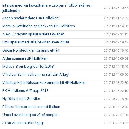
Intervju med vår huvudtränare Esbjörn i Fotbollskånes
2017-12-23 10:57
julkalender
Jacob spelar vidare i BK Höllviken!
2017-12-21 17:55
Marcus Gottfriden spelar kvar i BK Höllviken!
2017-12-21 14:00
Alex Sundqvist spelar vidare i A-laget!
2017-12-19 21:11
Emil spelar med BK Höllviken även 2018!
2017-12-19 19:45
Oskar Norstedt klar för ännu ett år!
2017-12-15 18:40
Ajdin stannar i BK Höllviken!
2017-12-15 09:34
Marcus Blomberg klar för 2018!
2017-12-14 15:49
Vi hälsar Samir välkommen till vårt A-lag!
2017-12-14 09:00
Vi hälsar Peter Nilsson välkommen till BK Höllviken!
2017-12-13 22:30
BK Höllvikens A-Trupp 2018
2017-12-13 22:10
Ny förlust mot Gif Nike
2017-08-29 13:50
Förlust i höstpremiären mot Balkan.
2017-08-14 12:06
Urusel avslutning på vårsäsongen.
2017-06-26 21:30
Skön vinst mot BK Flagg!
2017-06-25 23:52