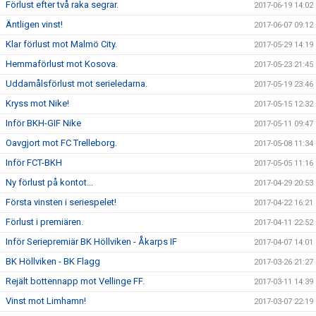
Förlust efter två raka segrar.
2017-06-19 14:02
Äntligen vinst!
2017-06-07 09:12
Klar förlust mot Malmö City.
2017-05-29 14:19
Hemmaförlust mot Kosova.
2017-05-23 21:45
Uddamålsförlust mot serieledarna.
2017-05-19 23:46
Kryss mot Nike!
2017-05-15 12:32
Inför BKH-GIF Nike
2017-05-11 09:47
Oavgjort mot FC Trelleborg.
2017-05-08 11:34
Inför FCT-BKH
2017-05-05 11:16
Ny förlust på kontot...
2017-04-29 20:53
Första vinsten i seriespelet!
2017-04-22 16:21
Förlust i premiären.
2017-04-11 22:52
Inför Seriepremiär BK Höllviken - Åkarps IF
2017-04-07 14:01
BK Höllviken - BK Flagg
2017-03-26 21:27
Rejält bottennapp mot Vellinge FF.
2017-03-11 14:39
Vinst mot Limhamn!
2017-03-07 22:19