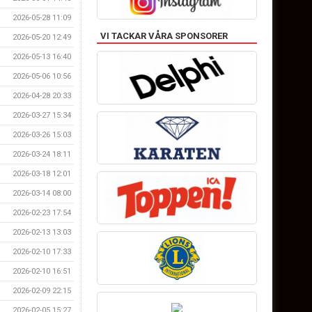
2026-05-28 11:09
VI TACKAR VÅRA SPONSORER
2026-05-20 12:49
2026-05-13 16:40
2026-05-06 10:56
2026-04-28 20:33
2026-03-27 15:34
2026-03-26 15:03
2026-03-24 18:11
2026-03-18 12:01
2026-03-14 08:00
2026-02-23 17:54
2026-02-13 13:03
2026-02-10 17:33
2026-02-10 16:51
2026-02-09 22:15
2026-02-05 15:27