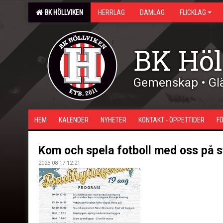
BK HÖLLVIKEN
HERRLAG
DAMLAG
FLICKLAG
BK Höl
Gemenskap • Glä
HEM
KALENDER
NYHETER
KONTAKT - ÖPPETTIDER
F
Kom och spela fotboll med oss på s
2023-08-17 12:21