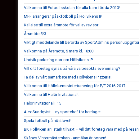
Välkomna till Fotbollsskolan för alla barn födda 2020!
MFF arrangerar påskfotboll på Höllvikens IP
Kallelse till extra årsmöte för val av revisor
Årsmöte 5/3
Viktigt meddelande till berörda av SportAdmins personuppgifts
Välkomna på Årsmöte, 5 mars kl. 18:00
Undvik parkering norr om Höllvikens IP
Vill ditt företag synas på våra välbesökta evenemang?
Ta del av vårt samarbete med Höllvikens Pizzeria!
Välkomna till Höllvikens vinterturnering för P/F 2016-2017
Välkomna till Halör Invitational!
Halör Invitational F15
Alex Sundqvist – ny sportchef för herrlaget
Spela fotboll på höstlovet!
BK Höllviken är i stark tillväxt – vill ditt företag vara med på resa
Skånes Vintermästerskap - anmälan är öppen!