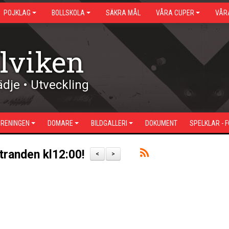
POJKLAG
BOLLSKOLA
SÄKRA MÅL
VÅRA CUPER
VÅR
lviken
dje • Utveckling
ÖRENINGEN
DOMARE
BILDGALLERI
DOKUMENT
SPELKLAR - 
tranden kl12:00!
<
>