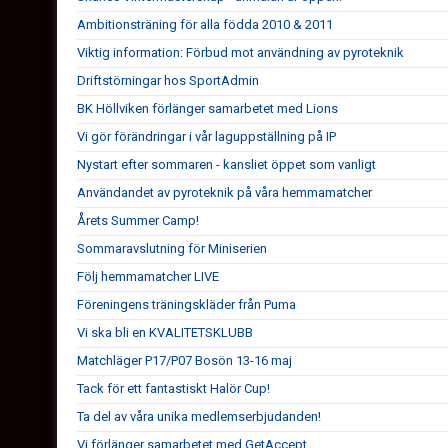
Ambitionsträning för alla födda 2010 & 2011
Viktig information: Förbud mot användning av pyroteknik
Driftstörningar hos SportAdmin
BK Höllviken förlänger samarbetet med Lions
Vi gör förändringar i vår laguppställning på IP
Nystart efter sommaren - kansliet öppet som vanligt
Användandet av pyroteknik på våra hemmamatcher
Årets Summer Camp!
Sommaravslutning för Miniserien
Följ hemmamatcher LIVE
Föreningens träningskläder från Puma
Vi ska bli en KVALITETSKLUBB
Matchläger P17/P07 Bosön 13-16 maj
Tack för ett fantastiskt Halör Cup!
Ta del av våra unika medlemserbjudanden!
Vi förlänger samarbetet med GetAccept