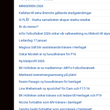
MINISERIEN 2026
Kallelse till extra årsmöte gällande stadgeändringar
IS PLÅT - Starka samarbeten skapar starka resultat.
Är du revisor?
Inför fotbollsåret 2026 söker vår valberedning nu tillskott till styr
Ledardag 17 januari
Magnus Säll blir assisterande tränare i Herrlaget
Oskar Mosleh är ny huvudtränare för P16
Ny klädprofil 2026
BK Höllviken är nu medlemmar i MFFs Fotbollsnätverk
Meriterad evenemangsansvarig på plats!
Rasim Pasagic ny huvudtränare för herrlaget
Lina Wettermark ny sportchef för Dam och F17/16
BK Höllviken söker tränare och ledare till Herrlaget och P19
Nicola fortsätter som MV-tränare i damlaget!
Sandra Gashi fortsätter som ass.tränare i Damlaget!