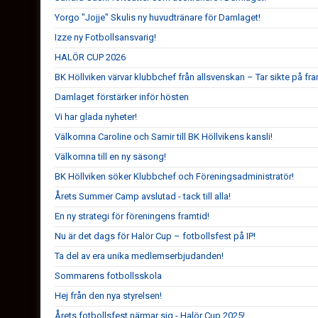
Yorgo "Jojje" Skulis ny huvudtränare för Damlaget!
Izze ny Fotbollsansvarig!
HALÖR CUP 2026
BK Höllviken värvar klubbchef från allsvenskan – Tar sikte på fr
Damlaget förstärker inför hösten
Vi har glada nyheter!
Välkomna Caroline och Samir till BK Höllvikens kansli!
Välkomna till en ny säsong!
BK Höllviken söker Klubbchef och Föreningsadministratör!
Årets Summer Camp avslutad - tack till alla!
En ny strategi för föreningens framtid!
Nu är det dags för Halör Cup – fotbollsfest på IP!
Ta del av era unika medlemserbjudanden!
Sommarens fotbollsskola
Hej från den nya styrelsen!
Årets fotbollsfest närmar sig - Halör Cup 2025!