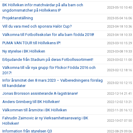
BK Höllviken inför matchvärdar på alla barn och
2023-05-10 10:40
ungdomsmatcher på Höllvikens IP
Projektanställning
2023-05-04 16:06
Vill du vara med och sponsra Halör Cup?
2023-04-18 10:36
Välkomna till Fotbollsskolan för alla barn födda 2018!
2023-04-18 10:33
PUMA VAN TOUR till Höllvikens IP!
2023-03-10 15:29
Ny styrelse i BK Höllviken
2023-03-08 19:33
Erbjudande från Stadium på deras Fotbollssortiment!
2023-03-02 11:00
Välkomna till vår nya grupp för Flickor Födda 2016 och
2023-02-12 18:16
2017!
Inför årsmötet den 8 mars 2023 – Valberedningens förslag
2023-02-10 12:15
till kandidater
Jonas Brorsson assisterande A-lagstränare!
2022-12-14 21:41
Anders Grimberg till BK Höllviken!
2022-12-02 13:21
Välkommen till årsmöte i BK Höllviken
2022-11-20 16:12
Fahrudin Zaimovic är ny Verksamhetsansvarig i BK
2022-10-07 07:50
Höllviken!
Information från styrelsen Q3
2022-08-29 09:06