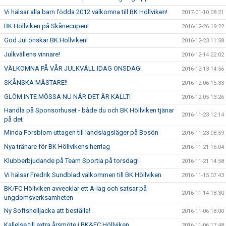
Vi hälsar alla barn födda 2012 välkomna till BK Höllviken!
2017-01-10 08:21
BK Höllviken på Skånecupen!
2016-12-26 19:22
God Jul önskar BK Höllviken!
2016-12-23 11:58
Julkvällens vinnare!
2016-12-14 22:02
VÄLKOMNA PÅ VÅR JULKVÄLL IDAG ONSDAG!
2016-12-13 14:56
SKÅNSKA MÄSTARE!!
2016-12-06 15:33
GLÖM INTE MÖSSA NU NÄR DET ÄR KALLT!
2016-12-05 13:26
Handla på Sponsorhuset - både du och BK Höllviken tjänar
2016-11-23 12:14
på det
Minda Forsblom uttagen till landslagsläger på Bosön
2016-11-23 08:59
Nya tränare för BK Höllvikens herrlag
2016-11-21 16:04
Klubberbjudande på Team Sportia på torsdag!
2016-11-21 14:58
Vi hälsar Fredrik Sundblad välkommen till BK Höllviken
2016-11-15 07:43
BK/FC Höllviken avvecklar ett A-lag och satsar på
2016-11-14 18:30
ungdomsverksamheten
Ny Softshelljacka att beställa!
2016-11-06 18:00
Kallelse till extra årsmöte i BK&FC Höllviken
2016-11-06 17:48