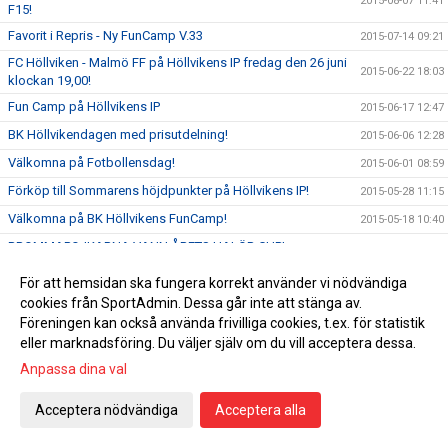
2015-08-07 11:41
F15!
Favorit i Repris - Ny FunCamp V.33
2015-07-14 09:21
FC Höllviken - Malmö FF på Höllvikens IP fredag den 26 juni
2015-06-22 18:03
klockan 19,00!
Fun Camp på Höllvikens IP
2015-06-17 12:47
BK Höllvikendagen med prisutdelning!
2015-06-06 12:28
Välkomna på Fotbollensdag!
2015-06-01 08:59
Förköp till Sommarens höjdpunkter på Höllvikens IP!
2015-05-28 11:15
Välkomna på BK Höllvikens FunCamp!
2015-05-18 10:40
BROMMAPOJKARNA VANN ÅRETS HALÖR CUP!
2015-05-16 17:34
Välkomna till årets Halör Cup
2015-05-13 16:08
För att hemsidan ska fungera korrekt använder vi nödvändiga
Välkomna på ny match i Div 1
cookies från SportAdmin. Dessa går inte att stänga av.
2015-05-09 18:11
Föreningen kan också använda frivilliga cookies, t.ex. för statistik
Välkomna på helgens hemmamatcher!
2015-05-08 11:04
eller marknadsföring. Du väljer själv om du vill acceptera dessa.
Insamling av fotbollsutrustning i samarbete med Lions!
2015-05-06 09:42
Anpassa dina val
Välkomna till Fotbollsskolan för Flickor och Pojkar födda
2015-04-27 10:26
2010!
Acceptera nödvändiga
Acceptera alla
ÄNTLIGEN SERIEPREMIÄR!!
2015-04-10 10:46