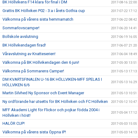
BK Höllvikens F14 klara för final i DM
2017-08-16 22:00
Grattis BK Höllviken P02 - 3:a i årets Gothia cup
2017-07-22 17:12
Välkomna på vårens sista hemmamatch
2017-06-22 08:42
Sommarlovscamper!
2017-06-20 14:41
Bollskole avslutning
2017-06-19 16:05
BK Höllvikendagen firad!
2017-06-07 21:20
Våravslutning av Knatteserien!
2017-06-04 18:49
Välkomna på BK Höllvikendagen den 6 juni!
2017-05-30 13:51
Välkomna på Sommarens Camper!
2017-05-13 17:13
DM KVARTSFINALEN U-16 BK HÖLLVIKEN-MFF SPELAS I
2017-05-13 16:29
HÖLLVIKEN 6/6
Martin Silvhed Ny Sponsor och Event Manager
2017-05-13 10:51
Ny ordförande har utsetts för BK Höllviken och FC Höllviken
2017-05-12 10:47
MFF Akademi Light för Flickor och pojkar födda 2004 i
2017-05-04 17:12
Höllviken i höst!
HALÖR CUP!
2017-05-03 15:05
Välkomna på vårens sista Öppna IP!
2017-05-03 14:13