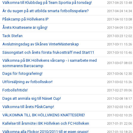
Välkomna till Klubbdag på Team Sportia på torsdag!
2017-04-25 13:48
Är du sugen på att utbilda smarta fotbollsspelare?
2017-04-24 14:34
Påskcamp på Höllvikens IP
2017-04-10 13:08
Årets Knatteserie är igång!
2017-04-09 13:29
Tack Stefan
2017-03-23 12:02
Avslutningsdag av Skånes VinterMästerskap
2017-03-11 15:26
Säsongstart och årets första frukostträff med Start11
2017-03-10 15:46
Välkomna på BK Höllvikens vårcamp - i samarbete med
2017-03-07 08:03
sommarens Barcacamp
Dags för fotografering!
2017-03-06 12:30
Utförsäljning av fotbollsskor!
2017-03-02 15:26
Fotbollsfritids!
2017-02-27 09:06
Dags att anmäla sig till Näset Cup!
2017-02-08 18:17
Välkomna till årets PåskCamp!
2017-02-03 10:47
VÄLKOMNA TILL BK HÖLLVIKENS KNATTESERIE!
2017-02-02 10:25
Kallelse till årsmöte i BK Höllviken och FC Höllviken
2017-01-31 22:06
Välkomna alla Flickor 2010/2011 till er egen grupp!
2017-01-10 18:25