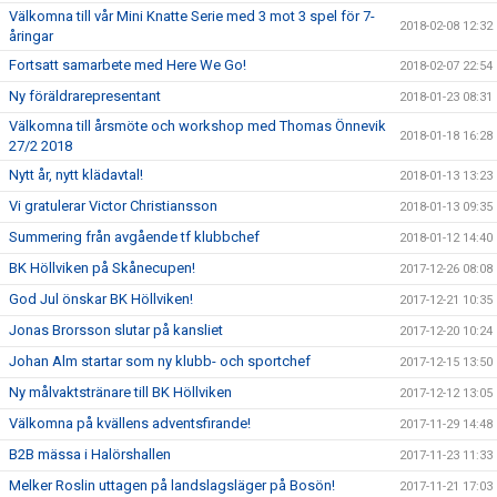
Välkomna till vår Mini Knatte Serie med 3 mot 3 spel för 7-
2018-02-08 12:32
åringar
Fortsatt samarbete med Here We Go!
2018-02-07 22:54
Ny föräldrarepresentant
2018-01-23 08:31
Välkomna till årsmöte och workshop med Thomas Önnevik
2018-01-18 16:28
27/2 2018
Nytt år, nytt klädavtal!
2018-01-13 13:23
Vi gratulerar Victor Christiansson
2018-01-13 09:35
Summering från avgående tf klubbchef
2018-01-12 14:40
BK Höllviken på Skånecupen!
2017-12-26 08:08
God Jul önskar BK Höllviken!
2017-12-21 10:35
Jonas Brorsson slutar på kansliet
2017-12-20 10:24
Johan Alm startar som ny klubb- och sportchef
2017-12-15 13:50
Ny målvaktstränare till BK Höllviken
2017-12-12 13:05
Välkomna på kvällens adventsfirande!
2017-11-29 14:48
B2B mässa i Halörshallen
2017-11-23 11:33
Melker Roslin uttagen på landslagsläger på Bosön!
2017-11-21 17:03