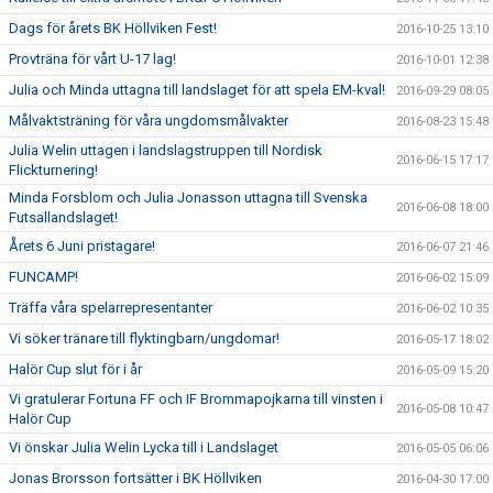
Dags för årets BK Höllviken Fest!
2016-10-25 13:10
Provträna för vårt U-17 lag!
2016-10-01 12:38
Julia och Minda uttagna till landslaget för att spela EM-kval!
2016-09-29 08:05
Målvaktsträning för våra ungdomsmålvakter
2016-08-23 15:48
Julia Welin uttagen i landslagstruppen till Nordisk
2016-06-15 17:17
Flickturnering!
Minda Forsblom och Julia Jonasson uttagna till Svenska
2016-06-08 18:00
Futsallandslaget!
Årets 6 Juni pristagare!
2016-06-07 21:46
FUNCAMP!
2016-06-02 15:09
Träffa våra spelarrepresentanter
2016-06-02 10:35
Vi söker tränare till flyktingbarn/ungdomar!
2016-05-17 18:02
Halör Cup slut för i år
2016-05-09 15:20
Vi gratulerar Fortuna FF och IF Brommapojkarna till vinsten i
2016-05-08 10:47
Halör Cup
Vi önskar Julia Welin Lycka till i Landslaget
2016-05-05 06:06
Jonas Brorsson fortsätter i BK Höllviken
2016-04-30 17:00