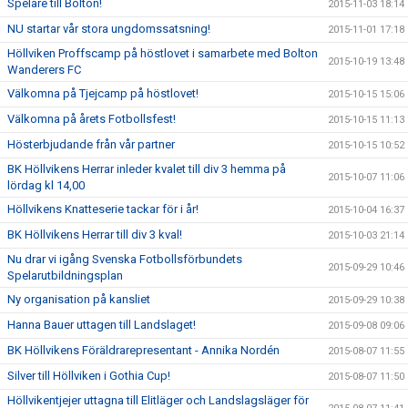
Spelare till Bolton!
2015-11-03 18:14
NU startar vår stora ungdomssatsning!
2015-11-01 17:18
Höllviken Proffscamp på höstlovet i samarbete med Bolton
2015-10-19 13:48
Wanderers FC
Välkomna på Tjejcamp på höstlovet!
2015-10-15 15:06
Välkomna på årets Fotbollsfest!
2015-10-15 11:13
Hösterbjudande från vår partner
2015-10-15 10:52
BK Höllvikens Herrar inleder kvalet till div 3 hemma på
2015-10-07 11:06
lördag kl 14,00
Höllvikens Knatteserie tackar för i år!
2015-10-04 16:37
BK Höllvikens Herrar till div 3 kval!
2015-10-03 21:14
Nu drar vi igång Svenska Fotbollsförbundets
2015-09-29 10:46
Spelarutbildningsplan
Ny organisation på kansliet
2015-09-29 10:38
Hanna Bauer uttagen till Landslaget!
2015-09-08 09:06
BK Höllvikens Föräldrarepresentant - Annika Nordén
2015-08-07 11:55
Silver till Höllviken i Gothia Cup!
2015-08-07 11:50
Höllvikentjejer uttagna till Elitläger och Landslagsläger för