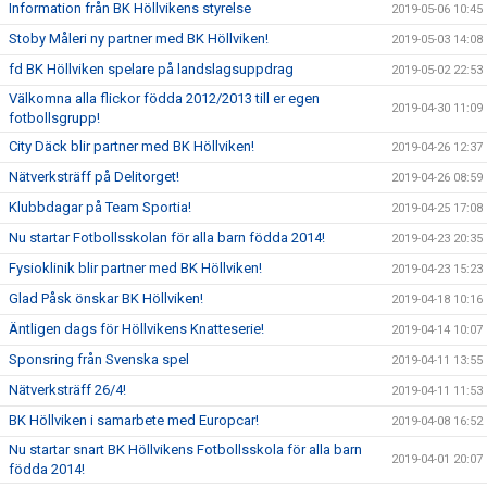
Information från BK Höllvikens styrelse
2019-05-06 10:45
Stoby Måleri ny partner med BK Höllviken!
2019-05-03 14:08
fd BK Höllviken spelare på landslagsuppdrag
2019-05-02 22:53
Välkomna alla flickor födda 2012/2013 till er egen
2019-04-30 11:09
fotbollsgrupp!
City Däck blir partner med BK Höllviken!
2019-04-26 12:37
Nätverksträff på Delitorget!
2019-04-26 08:59
Klubbdagar på Team Sportia!
2019-04-25 17:08
Nu startar Fotbollsskolan för alla barn födda 2014!
2019-04-23 20:35
Fysioklinik blir partner med BK Höllviken!
2019-04-23 15:23
Glad Påsk önskar BK Höllviken!
2019-04-18 10:16
Äntligen dags för Höllvikens Knatteserie!
2019-04-14 10:07
Sponsring från Svenska spel
2019-04-11 13:55
Nätverksträff 26/4!
2019-04-11 11:53
BK Höllviken i samarbete med Europcar!
2019-04-08 16:52
Nu startar snart BK Höllvikens Fotbollsskola för alla barn
2019-04-01 20:07
födda 2014!