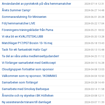
Användandet av pyroteknik på våra hemmamatcher
2024-07-14 12:31
Årets Summer Camp!
2024-06-27 14:48
Sommaravslutning för Miniserien
2024-06-01 20:28
Följ hemmamatcher LIVE
2024-05-22 17:04
Föreningens träningskläder från Puma
2024-05-21 18:02
Vi ska bli en KVALITETSKLUBB
2024-05-20 13:28
Matchläger P17/P07 Bosön 13-16 maj
2024-05-18 19:43
Tack för ett fantastiskt Halör Cup!
2024-05-13 15:48
Ta del av våra unika medlemserbjudanden!
2024-04-25 11:12
Vi förlänger samarbetet med GetAccept
2024-04-15 16:28
Cloudgruppen fortsätter som sponsor
2024-04-08 13:03
Välkommen som ny sponsor; 1KOMMA5
2024-04-04 10:50
Samarbeten som förlängs!
2024-03-28 14:49
Samarbete med Smokey Barbeque
2024-03-14 11:58
Årsmöte och ny styrelse i BK Höllviken
2024-03-08 12:11
Ny assisterande tränare till damlaget
2024-03-07 11:39