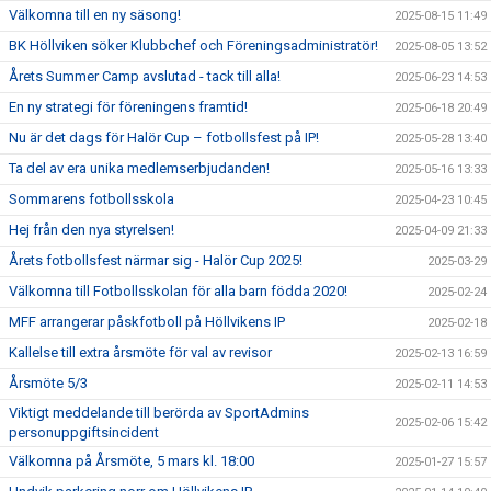
Välkomna till en ny säsong!
2025-08-15 11:49
BK Höllviken söker Klubbchef och Föreningsadministratör!
2025-08-05 13:52
Årets Summer Camp avslutad - tack till alla!
2025-06-23 14:53
En ny strategi för föreningens framtid!
2025-06-18 20:49
Nu är det dags för Halör Cup – fotbollsfest på IP!
2025-05-28 13:40
Ta del av era unika medlemserbjudanden!
2025-05-16 13:33
Sommarens fotbollsskola
2025-04-23 10:45
Hej från den nya styrelsen!
2025-04-09 21:33
Årets fotbollsfest närmar sig - Halör Cup 2025!
2025-03-29
Välkomna till Fotbollsskolan för alla barn födda 2020!
2025-02-24
MFF arrangerar påskfotboll på Höllvikens IP
2025-02-18
Kallelse till extra årsmöte för val av revisor
2025-02-13 16:59
Årsmöte 5/3
2025-02-11 14:53
Viktigt meddelande till berörda av SportAdmins
2025-02-06 15:42
personuppgiftsincident
Välkomna på Årsmöte, 5 mars kl. 18:00
2025-01-27 15:57