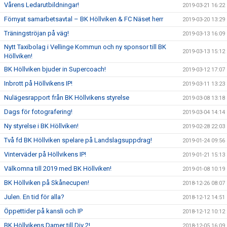
Vårens Ledarutbildningar!
2019-03-21 16:22
Förnyat samarbetsavtal – BK Höllviken & FC Näset herr
2019-03-20 13:29
Träningströjan på väg!
2019-03-13 16:09
Nytt Taxibolag i Vellinge Kommun och ny sponsor till BK
2019-03-13 15:12
Höllviken!
BK Höllviken bjuder in Supercoach!
2019-03-12 17:07
Inbrott på Höllvikens IP!
2019-03-11 13:23
Nulägesrapport från BK Höllvikens styrelse
2019-03-08 13:18
Dags för fotografering!
2019-03-04 14:14
Ny styrelse i BK Höllviken!
2019-02-28 22:03
Två fd BK Höllviken spelare på Landslagsuppdrag!
2019-01-24 09:56
Vinterväder på Höllvikens IP!
2019-01-21 15:13
Välkomna till 2019 med BK Höllviken!
2019-01-08 10:19
BK Höllviken på Skånecupen!
2018-12-26 08:07
Julen. En tid för alla?
2018-12-12 14:51
Öppettider på kansli och IP
2018-12-12 10:12
BK Höllvikens Damer till Div 2!
2018-12-05 16:09