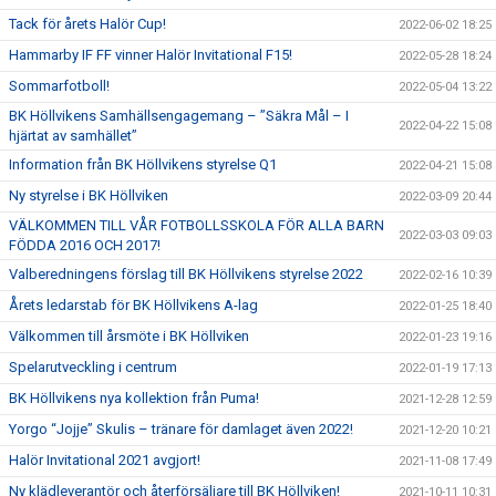
Tack för årets Halör Cup!
2022-06-02 18:25
Hammarby IF FF vinner Halör Invitational F15!
2022-05-28 18:24
Sommarfotboll!
2022-05-04 13:22
BK Höllvikens Samhällsengagemang – ”Säkra Mål – I
2022-04-22 15:08
hjärtat av samhället”
Information från BK Höllvikens styrelse Q1
2022-04-21 15:08
Ny styrelse i BK Höllviken
2022-03-09 20:44
VÄLKOMMEN TILL VÅR FOTBOLLSSKOLA FÖR ALLA BARN
2022-03-03 09:03
FÖDDA 2016 OCH 2017!
Valberedningens förslag till BK Höllvikens styrelse 2022
2022-02-16 10:39
Årets ledarstab för BK Höllvikens A-lag
2022-01-25 18:40
Välkommen till årsmöte i BK Höllviken
2022-01-23 19:16
Spelarutveckling i centrum
2022-01-19 17:13
BK Höllvikens nya kollektion från Puma!
2021-12-28 12:59
Yorgo “Jojje” Skulis – tränare för damlaget även 2022!
2021-12-20 10:21
Halör Invitational 2021 avgjort!
2021-11-08 17:49
Ny klädleverantör och återförsäljare till BK Höllviken!
2021-10-11 10:31