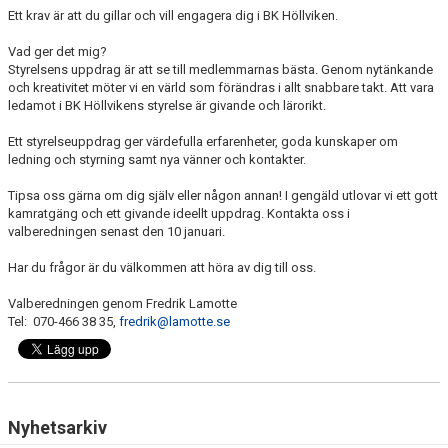
Ett krav är att du gillar och vill engagera dig i BK Höllviken.
Vad ger det mig?
Styrelsens uppdrag är att se till medlemmarnas bästa. Genom nytänkande
och kreativitet möter vi en värld som förändras i allt snabbare takt. Att vara
ledamot i BK Höllvikens styrelse är givande och lärorikt.
Ett styrelseuppdrag ger värdefulla erfarenheter, goda kunskaper om
ledning och styrning samt nya vänner och kontakter.
Tipsa oss gärna om dig själv eller någon annan! I gengäld utlovar vi ett gott
kamratgäng och ett givande ideellt uppdrag. Kontakta oss i
valberedningen senast den 10 januari.
Har du frågor är du välkommen att höra av dig till oss.
Valberedningen genom Fredrik Lamotte
Tel: 070-466 38 35,
fredrik@lamotte.se
Nyhetsarkiv