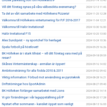
Undvik parkering norr om Höllvikens IP
2025-01-14 10:40
Vill ditt företag synas på våra välbesökta evenemang?
2024-12-13 11:45
Ta del av vårt samarbete med Höllvikens Pizzeria!
2024-11-25 12:28
Välkomna till Höllvikens vinterturnering för P/F 2016-2017
2024-11-04 12:21
Välkomna till Halör Invitational!
2024-10-30 16:00
Halör Invitational F15
2024-10-25 13:00
Alex Sundqvist – ny sportchef för herrlaget
2024-10-24 10:36
Spela fotboll på höstlovet!
2024-09-29 16:26
BK Höllviken är i stark tillväxt – vill ditt företag vara med på
2024-09-18 09:59
resan?
Skånes Vintermästerskap - anmälan är öppen!
2024-09-16 14:02
Ambitionsträning för alla födda 2010 & 2011
2024-09-02 09:42
Viktig information: Förbud mot användning av pyroteknik
2024-08-28 16:21
Driftstörningar hos SportAdmin
2024-08-27 09:40
BK Höllviken förlänger samarbetet med Lions
2024-08-22 14:14
Vi gör förändringar i vår laguppställning på IP
2024-08-20 17:28
Nystart efter sommaren - kansliet öppet som vanligt
2024-08-13 16:03