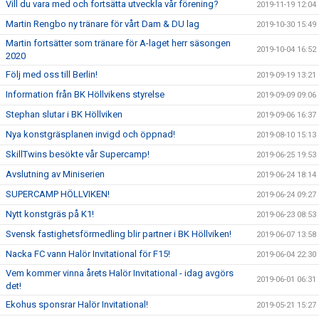
Vill du vara med och fortsätta utveckla vår förening?
2019-11-19 12:04
Martin Rengbo ny tränare för vårt Dam & DU lag
2019-10-30 15:49
Martin fortsätter som tränare för A-laget herr säsongen
2019-10-04 16:52
2020
Följ med oss till Berlin!
2019-09-19 13:21
Information från BK Höllvikens styrelse
2019-09-09 09:06
Stephan slutar i BK Höllviken
2019-09-06 16:37
Nya konstgräsplanen invigd och öppnad!
2019-08-10 15:13
SkillTwins besökte vår Supercamp!
2019-06-25 19:53
Avslutning av Miniserien
2019-06-24 18:14
SUPERCAMP HÖLLVIKEN!
2019-06-24 09:27
Nytt konstgräs på K1!
2019-06-23 08:53
Svensk fastighetsförmedling blir partner i BK Höllviken!
2019-06-07 13:58
Nacka FC vann Halör Invitational för F15!
2019-06-04 22:30
Vem kommer vinna årets Halör Invitational - idag avgörs
2019-06-01 06:31
det!
Ekohus sponsrar Halör Invitational!
2019-05-21 15:27