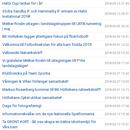
Halör Cup tackar för i år!
2018-05-13 21:44
Södra Sandby IF och Hammarby IF vinnare av Halör
2018-05-13 20:31
Invitational 2018!
Melker Roslin uttagen i landslagstruppen till UEFA-turnering
2018-05-05 20:25
i maj
BK Höllviken lägger ytterligare fokus på flickfotboll!
2018-04-20 10:31
Välkomna till Fotbollsskolan för alla barn födda 2013!
2018-03-31 12:02
Välbesökt Nätverksträff
2018-03-29 13:34
Vi gratulerar Melker Roslin till uttagningen till P16s
2018-03-28 17:02
landslagsläger!
Klubbvecka på Team Sportia
2018-03-27 15:42
Våningen & Villan förlänger samarbetet!
2018-03-27 10:03
Markus Rosenberg kommer till BK Höllvikens nätverksträff!
2018-03-21 10:15
Höllvikens Cykel utökar samarbetet!
2018-03-16 09:38
Dags för fotografering!
2018-03-03 17:58
Informationskvällar om de nya Nationella Spelformerna
2018-02-13 19:28
Ta GRÖNT KORT - låt oss skapa en bättre idrottsmiljö för
2018-02-13 15:07
våra barn