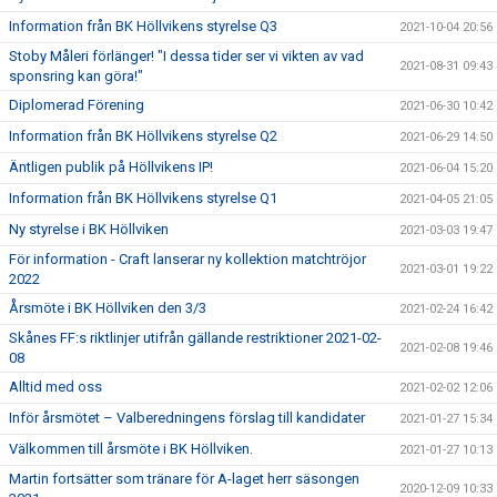
Information från BK Höllvikens styrelse Q3
2021-10-04 20:56
Stoby Måleri förlänger! "I dessa tider ser vi vikten av vad
2021-08-31 09:43
sponsring kan göra!"
Diplomerad Förening
2021-06-30 10:42
Information från BK Höllvikens styrelse Q2
2021-06-29 14:50
Äntligen publik på Höllvikens IP!
2021-06-04 15:20
Information från BK Höllvikens styrelse Q1
2021-04-05 21:05
Ny styrelse i BK Höllviken
2021-03-03 19:47
För information - Craft lanserar ny kollektion matchtröjor
2021-03-01 19:22
2022
Årsmöte i BK Höllviken den 3/3
2021-02-24 16:42
Skånes FF:s riktlinjer utifrån gällande restriktioner 2021-02-
2021-02-08 19:46
08
Alltid med oss
2021-02-02 12:06
Inför årsmötet – Valberedningens förslag till kandidater
2021-01-27 15:34
Välkommen till årsmöte i BK Höllviken.
2021-01-27 10:13
Martin fortsätter som tränare för A-laget herr säsongen
2020-12-09 10:33