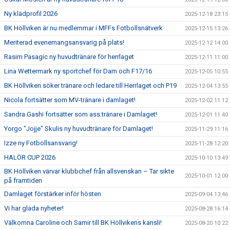
Ny klädprofil 2026
2025-12-18 23:15
BK Höllviken är nu medlemmar i MFFs Fotbollsnätverk
2025-12-15 13:26
Meriterad evenemangsansvarig på plats!
2025-12-12 14:00
Rasim Pasagic ny huvudtränare för herrlaget
2025-12-11 11:00
Lina Wettermark ny sportchef för Dam och F17/16
2025-12-05 10:55
BK Höllviken söker tränare och ledare till Herrlaget och P19
2025-12-04 13:55
Nicola fortsätter som MV-tränare i damlaget!
2025-12-02 11:12
Sandra Gashi fortsätter som ass.tränare i Damlaget!
2025-12-01 11:40
Yorgo "Jojje" Skulis ny huvudtränare för Damlaget!
2025-11-29 11:16
Izze ny Fotbollsansvarig!
2025-11-28 12:20
HALÖR CUP 2026
2025-10-10 13:49
BK Höllviken värvar klubbchef från allsvenskan – Tar sikte
2025-10-01 12:00
på framtiden
Damlaget förstärker inför hösten
2025-09-04 13:46
Vi har glada nyheter!
2025-08-28 16:14
Välkomna Caroline och Samir till BK Höllvikens kansli!
2025-08-20 10:22