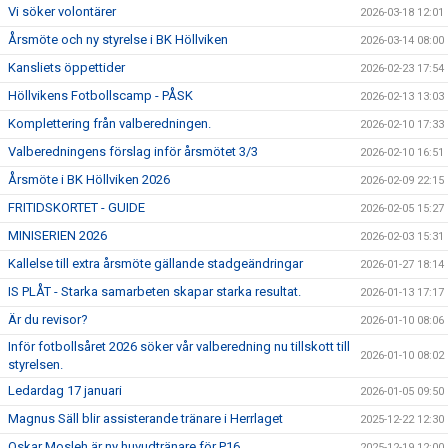
Vi söker volontärer
2026-03-18 12:01
Årsmöte och ny styrelse i BK Höllviken
2026-03-14 08:00
Kansliets öppettider
2026-02-23 17:54
Höllvikens Fotbollscamp - PÅSK
2026-02-13 13:03
Komplettering från valberedningen.
2026-02-10 17:33
Valberedningens förslag inför årsmötet 3/3
2026-02-10 16:51
Årsmöte i BK Höllviken 2026
2026-02-09 22:15
FRITIDSKORTET - GUIDE
2026-02-05 15:27
MINISERIEN 2026
2026-02-03 15:31
Kallelse till extra årsmöte gällande stadgeändringar
2026-01-27 18:14
IS PLÅT - Starka samarbeten skapar starka resultat.
2026-01-13 17:17
Är du revisor?
2026-01-10 08:06
Inför fotbollsåret 2026 söker vår valberedning nu tillskott till
2026-01-10 08:02
styrelsen.
Ledardag 17 januari
2026-01-05 09:50
Magnus Säll blir assisterande tränare i Herrlaget
2025-12-22 12:30
Oskar Mosleh är ny huvudtränare för P16
2025-12-19 12:00