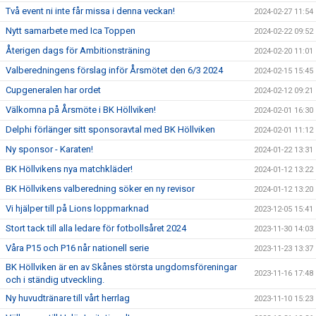
Två event ni inte får missa i denna veckan!
2024-02-27 11:54
Nytt samarbete med Ica Toppen
2024-02-22 09:52
Återigen dags för Ambitionsträning
2024-02-20 11:01
Valberedningens förslag inför Årsmötet den 6/3 2024
2024-02-15 15:45
Cupgeneralen har ordet
2024-02-12 09:21
Välkomna på Årsmöte i BK Höllviken!
2024-02-01 16:30
Delphi förlänger sitt sponsoravtal med BK Höllviken
2024-02-01 11:12
Ny sponsor - Karaten!
2024-01-22 13:31
BK Höllvikens nya matchkläder!
2024-01-12 13:22
BK Höllvikens valberedning söker en ny revisor
2024-01-12 13:20
Vi hjälper till på Lions loppmarknad
2023-12-05 15:41
Stort tack till alla ledare för fotbollsåret 2024
2023-11-30 14:03
Våra P15 och P16 når nationell serie
2023-11-23 13:37
BK Höllviken är en av Skånes största ungdomsföreningar
2023-11-16 17:48
och i ständig utveckling.
Ny huvudtränare till vårt herrlag
2023-11-10 15:23