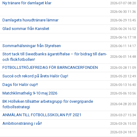
Ny tränare för damlaget klar
2026-07-07 08:20
2026-06-30 11:36
Damlagets huvudtränare lämnar
2026-06-29 15:45
Glad sommar från Kansliet
2026-06-24 16:52
2026-06-16 17:18
Sommarhälsningar från Styrelsen
2026-06-11 14:17
Stort tack till Swedbanks ägarstiftelse – för bidrag till dam-
2026-06-01 14:48
och flickfotbollen!
FOTBOLLSTRÖJEFREDAG FÖR BARNCANCERFONDEN
2026-05-28 11:09
Succé och rekord på årets Halör Cup!
2026-05-20 12:49
Dags för Halör cup!!
2026-05-13 16:40
Matchklimathelg 9-10 maj 2026
2026-05-06 10:56
BK Höllviken tillsätter arbetsgrupp för övergripande
2026-04-28 20:33
fotbollsstrategi
ANMÄLAN TILL FOTBOLLSSKOLAN P/F 2021
2026-03-27 15:34
Ambitionsträning i vår!
2026-03-26 15:03
2026-03-24 18:11