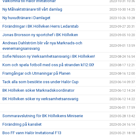
Välkomna till Halör Invitational!
2023-10-31 10:36
Ny Målvaktstränare till vårt damlag
2023-10-30 14:25
Ny huvudtränare i Damlaget
2023-10-26 10:28
Förändringar i BK Höllviken Herrs Ledarstab
2023-09-27 20:31
Jonas Brorsson ny sportchef i BK Höllviken
2023-09-05 10:20
Andreas Dahlström blir vår nya Marknads-och
2023-09-01 13:59
evenemangsansvarig
Sofie Nilsson ny Verksamhetsansvarig i BK Höllviken!
2023-08-24 16:54
Kom och spela fotboll med oss på stranden kl12:00!
2023-08-17 12:21
Framgångar och Utmaningar på Planen
2023-08-16 12:00
Tack alla som besökte oss under Halör Cup
2023-06-14 09:37
BK Höllviken söker Marknadskoordinator
2023-06-12 14:24
BK Höllviken söker ny verksamhetsansvarig
2023-06-12 14:22
2023-06-01 17:59
Sommaravslutning för BK Höllvikens Miniserie
2023-05-28 13:42
Förändring på kansliet
2023-05-24 16:14
Boo FF vann Halör Invitational F13
2023-05-21 18:18