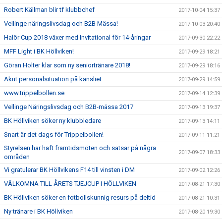
Robert Källman blir tf klubbchef
2017-10-04 15:37
Vellinge näringslivsdag och B2B Mässa!
2017-10-03 20:40
Halör Cup 2018 växer med Invitational för 14-åringar
2017-09-30 22:22
MFF Light i BK Höllviken!
2017-09-29 18:21
Göran Holter klar som ny seniortränare 2018!
2017-09-29 18:16
Akut personalsituation på kansliet
2017-09-29 14:59
www.trippelbollen.se
2017-09-14 12:39
Vellinge Näringslivsdag och B2B-mässa 2017
2017-09-13 19:37
BK Höllviken söker ny klubbledare
2017-09-13 14:11
Snart är det dags för Trippelbollen!
2017-09-11 11:21
Styrelsen har haft framtidsmöten och satsar på några
2017-09-07 18:33
områden
Vi gratulerar BK Höllvikens F14 till vinsten i DM
2017-09-02 12:26
VÄLKOMNA TILL ÅRETS TJEJCUP I HÖLLVIKEN
2017-08-21 17:30
BK Höllviken söker en fotbollskunnig resurs på deltid
2017-08-21 10:31
Ny tränare i BK Höllviken
2017-08-20 19:30