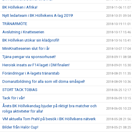
BK Höllviken i Afrika!
2018-11-06 11:07
Nytt ledarteam i BK Höllvikens A-lag 2019!
2018-10-31 09:54
TRÄNARMÖTE
2018-10-19 11:01
Avslutning i Knatteserien
2018-10-17 15:46
BK Höllviken utökar sin klädprofil!
2018-10-16 15:41
MiniKnatteserien slut för i år
2018-10-07 17:04
Tjäna pengar via sponsorhuset!
2018-09-11 08:58
Heroisk insats av F14 laget i DM finalen!
2018-09-01 15:30
Förändringar i A-lagets tränarstab
2018-08-31 11:35
Domarutbildning för alla som vill döma småspel!
2018-08-09 10:36
STORT TACK TOBIAS
2018-06-25 12:17
Tack för i vår!
2018-06-09 13:15
Årets BK Höllvikendag bjuder på riktigt bra matcher och
2018-06-05 10:23
roliga aktiviteter för alla!
VM aktuella Tom Prahl på besök i BK Höllvikens nätverk
2018-05-28 21:56
Bilder från Halör Cup!
2018-05-21 08:25