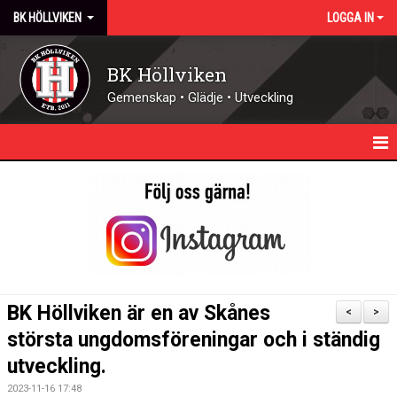
BK HÖLLVIKEN
LOGGA IN
BK Höllviken
Gemenskap • Glädje • Utveckling
HEM
KALENDER
NYHETER
KONTAKT - ÖPPETTIDER
BK Höllviken är en av Skånes
<
>
FÖRENINGEN
största ungdomsföreningar och i ständig
utveckling.
DOMARE
2023-11-16 17:48