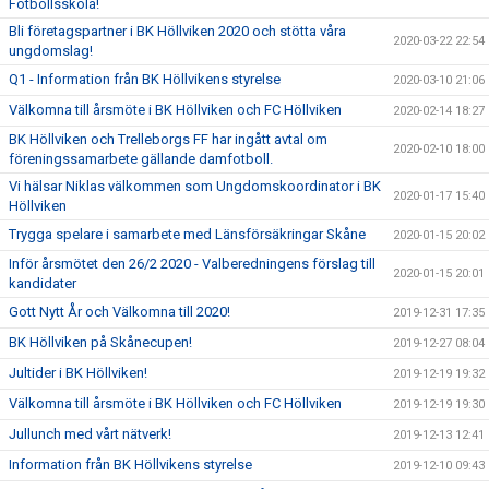
Fotbollsskola!
Bli företagspartner i BK Höllviken 2020 och stötta våra
2020-03-22 22:54
ungdomslag!
Q1 - Information från BK Höllvikens styrelse
2020-03-10 21:06
Välkomna till årsmöte i BK Höllviken och FC Höllviken
2020-02-14 18:27
BK Höllviken och Trelleborgs FF har ingått avtal om
2020-02-10 18:00
föreningssamarbete gällande damfotboll.
Vi hälsar Niklas välkommen som Ungdomskoordinator i BK
2020-01-17 15:40
Höllviken
Trygga spelare i samarbete med Länsförsäkringar Skåne
2020-01-15 20:02
Inför årsmötet den 26/2 2020 - Valberedningens förslag till
2020-01-15 20:01
kandidater
Gott Nytt År och Välkomna till 2020!
2019-12-31 17:35
BK Höllviken på Skånecupen!
2019-12-27 08:04
Jultider i BK Höllviken!
2019-12-19 19:32
Välkomna till årsmöte i BK Höllviken och FC Höllviken
2019-12-19 19:30
Jullunch med vårt nätverk!
2019-12-13 12:41
Information från BK Höllvikens styrelse
2019-12-10 09:43