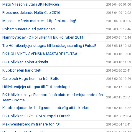
Mats Nilsson slutar i BK Höllviken
2016-04-30 01:00
Pressmeddelande Halör Cup 2016
2016-04-29 12:02
Missa inte årets matcher - köp årskort idag!
2016-04-06 09:55
Robert numera glad pensionär!
2016-03-31 12:46
Namnbytet av FC Höllviken till BK Höllviken 2011
2016-03-31 12:44
Tre Höllvikentjejer uttagna till landslagssamling i Futsal!
2016-03-18 10:13
BK HÖLLVIKEN SVENSKA MÄSTARE I FUTSAL!!
2016-03-18 10:00
BK Höllviken söker Arkitekt
2016-03-10 11:33
Klubbchefen har ordet!
2016-02-20 20:41
Calle och Hugo hemma från Bolton
2016-02-20 19:29
Höllvikentjejer uttagna till F16 landslaget!
2016-02-17 16:13
BK Höllvikens nya Pumaprofil på plats med erbjudande från
2016-02-15 20:51
Team Sportia
Klubberbjudande till dig som är på väg att ta körkort!
2016-02-15 14:32
BK Höllviken F17 till SM slutspel i Futsal!
2016-02-06 20:04
Max Westerberg ny tränare för P01
2016-02-04 12:41