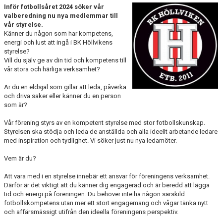
Inför fotbollsåret 2024 söker vår
BILDGALLERI
valberedning nu nya medlemmar till
vår styrelse.
DOKUMENT
Känner du någon som har kompetens,
energi och lust att ingå i BK Höllvikens
SPELKLAR - FOLKSAM
styrelse?
Vill du själv ge av din tid och kompetens till
vår stora och härliga verksamhet?
FÖR BESÖKARE
Är du en eldsjäl som gillar att leda, påverka
WEBSHOP
och driva saker eller känner du en person
som är?
Vår förening styrs av en kompetent styrelse med stor fotbollskunskap.
Styrelsen ska stödja och leda de anställda och alla ideellt arbetande ledare
med inspiration och tydlighet. Vi söker just nu nya ledamöter.
Vem är du?
Att vara med i en styrelse innebär ett ansvar för föreningens verksamhet.
Därför är det viktigt att du känner dig engagerad och är beredd att lägga
tid och energi på föreningen. Du behöver inte ha någon särskild
fotbollskompetens utan mer ett stort engagemang och vågar tänka nytt
och affärsmässigt utifrån den ideella föreningens perspektiv.