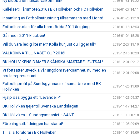
Ny klubbchef hälsas välkommen!
2016-01-31 19:22
Kallelse till årsmöte 2016 i BK Höllviken och FC Höllviken
2016-01-27 14:11
Insamling av Fotbollsutrustning tillsammans med Lions!
2016-01-25 11:19
Fotbollsskolan för alla barn födda 2011 är igång!
2016-01-13 13:53
Gå med i 2011-klubben!
2016-01-04 15:28
Vill du vara ledig lite mer? Kolla hur just du ligger till?
2015-12-27 19:19
VÄLKOMNA TILL NÄSET CUP 2016!
2015-12-16 10:23
BK HÖLLVIKENS DAMER SKÅNSKA MÄSTARE I FUTSAL!
2015-12-01 09:17
Vi fortsätter utveckla vår ungdomsverksamhet, nu med en
2015-12-01 09:08
spelarrepresentant
Fotbollsprofil på Sundsgymnasiet i samarbete med BK
2015-11-26 11:09
Höllviken
Hjälp oss bygga ett "Levande IP"
2015-11-25 09:37
BK Höllviken tjejer till Svenska Landslaget!
2015-11-17 14:27
BK Höllviken + Sundsgymnasiet = SANT
2015-11-10 10:18
Föreningsutbildningen har startat!
2015-11-05 09:09
Till alla föräldrar i BK Höllviken
2015-11-04 19:09