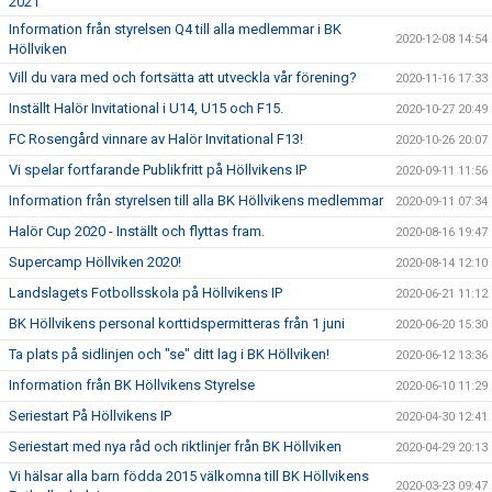
2021
Information från styrelsen Q4 till alla medlemmar i BK
2020-12-08 14:54
Höllviken
Vill du vara med och fortsätta att utveckla vår förening?
2020-11-16 17:33
Inställt Halör Invitational i U14, U15 och F15.
2020-10-27 20:49
FC Rosengård vinnare av Halör Invitational F13!
2020-10-26 20:07
Vi spelar fortfarande Publikfritt på Höllvikens IP
2020-09-11 11:56
Information från styrelsen till alla BK Höllvikens medlemmar
2020-09-11 07:34
Halör Cup 2020 - Inställt och flyttas fram.
2020-08-16 19:47
Supercamp Höllviken 2020!
2020-08-14 12:10
Landslagets Fotbollsskola på Höllvikens IP
2020-06-21 11:12
BK Höllvikens personal korttidspermitteras från 1 juni
2020-06-20 15:30
Ta plats på sidlinjen och "se" ditt lag i BK Höllviken!
2020-06-12 13:36
Information från BK Höllvikens Styrelse
2020-06-10 11:29
Seriestart På Höllvikens IP
2020-04-30 12:41
Seriestart med nya råd och riktlinjer från BK Höllviken
2020-04-29 20:13
Vi hälsar alla barn födda 2015 välkomna till BK Höllvikens
2020-03-23 09:47