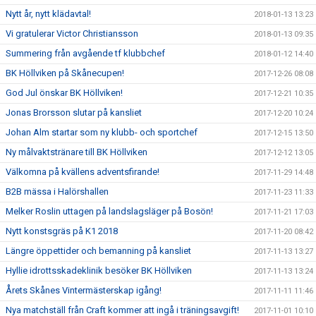
Nytt år, nytt klädavtal!
2018-01-13 13:23
Vi gratulerar Victor Christiansson
2018-01-13 09:35
Summering från avgående tf klubbchef
2018-01-12 14:40
BK Höllviken på Skånecupen!
2017-12-26 08:08
God Jul önskar BK Höllviken!
2017-12-21 10:35
Jonas Brorsson slutar på kansliet
2017-12-20 10:24
Johan Alm startar som ny klubb- och sportchef
2017-12-15 13:50
Ny målvaktstränare till BK Höllviken
2017-12-12 13:05
Välkomna på kvällens adventsfirande!
2017-11-29 14:48
B2B mässa i Halörshallen
2017-11-23 11:33
Melker Roslin uttagen på landslagsläger på Bosön!
2017-11-21 17:03
Nytt konstsgräs på K1 2018
2017-11-20 08:42
Längre öppettider och bemanning på kansliet
2017-11-13 13:27
Hyllie idrottsskadeklinik besöker BK Höllviken
2017-11-13 13:24
Årets Skånes Vintermästerskap igång!
2017-11-11 11:46
Nya matchställ från Craft kommer att ingå i träningsavgift!
2017-11-01 10:10