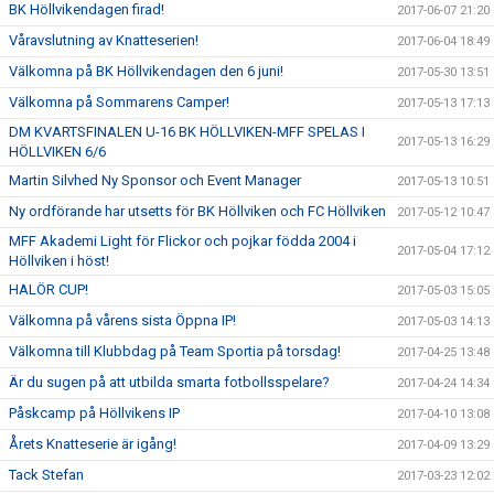
BK Höllvikendagen firad!
2017-06-07 21:20
Våravslutning av Knatteserien!
2017-06-04 18:49
Välkomna på BK Höllvikendagen den 6 juni!
2017-05-30 13:51
Välkomna på Sommarens Camper!
2017-05-13 17:13
DM KVARTSFINALEN U-16 BK HÖLLVIKEN-MFF SPELAS I
2017-05-13 16:29
HÖLLVIKEN 6/6
Martin Silvhed Ny Sponsor och Event Manager
2017-05-13 10:51
Ny ordförande har utsetts för BK Höllviken och FC Höllviken
2017-05-12 10:47
MFF Akademi Light för Flickor och pojkar födda 2004 i
2017-05-04 17:12
Höllviken i höst!
HALÖR CUP!
2017-05-03 15:05
Välkomna på vårens sista Öppna IP!
2017-05-03 14:13
Välkomna till Klubbdag på Team Sportia på torsdag!
2017-04-25 13:48
Är du sugen på att utbilda smarta fotbollsspelare?
2017-04-24 14:34
Påskcamp på Höllvikens IP
2017-04-10 13:08
Årets Knatteserie är igång!
2017-04-09 13:29
Tack Stefan
2017-03-23 12:02