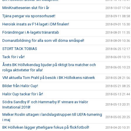
MiniKnatteserien slut för i år
2018-10-07 17:04
Tjäna pengar via sponsorhuset!
2018-09-11 08:58
Heroisk insats av F14 laget i DM finalen!
2018-09-01 15:30
Förändringar i A-lagets tränarstab
2018-08-31 11:35
Domarutbildning för alla som vill döma småspel!
2018-08-09 10:36
STORT TACK TOBIAS
2018-06-25 12:17
Tack för i vår!
2018-06-09 13:15
Årets BK Höllvikendag bjuder på riktigt bra matcher och
2018-06-05 10:23
roliga aktiviteter för alla!
VM aktuella Tom Prahl på besök i BK Höllvikens nätverk
2018-05-28 21:56
Bilder från Halör Cup!
2018-05-21 08:25
Halör Cup tackar för i år!
2018-05-13 21:44
Södra Sandby IF och Hammarby IF vinnare av Halör
2018-05-13 20:31
Invitational 2018!
Melker Roslin uttagen i landslagstruppen till UEFA-turnering
2018-05-05 20:25
i maj
BK Höllviken lägger ytterligare fokus på flickfotboll!
2018-04-20 10:31