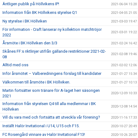
Äntligen publik på Höllvikens IP!
2021-06-04 15:20
Information från BK Höllvikens styrelse Q1
2021-04-05 21:05
Ny styrelse i BK Höllviken
2021-03-03 19:47
För information - Craft lanserar ny kollektion matchtröjor
2021-03-01 19:22
2022
Årsmöte i BK Höllviken den 3/3
2021-02-24 16:42
Skånes FF:s riktlinjer utifrån gällande restriktioner 2021-02-
2021-02-08 19:46
08
Alltid med oss
2021-02-02 12:06
Inför årsmötet – Valberedningens förslag till kandidater
2021-01-27 15:34
Välkommen till årsmöte i BK Höllviken.
2021-01-27 10:13
Martin fortsätter som tränare för A-laget herr säsongen
2020-12-09 10:33
2021
Information från styrelsen Q4 till alla medlemmar i BK
2020-12-08 14:54
Höllviken
Vill du vara med och fortsätta att utveckla vår förening?
2020-11-16 17:33
Inställt Halör Invitational i U14, U15 och F15.
2020-10-27 20:49
FC Rosengård vinnare av Halör Invitational F13!
2020-10-26 20:07