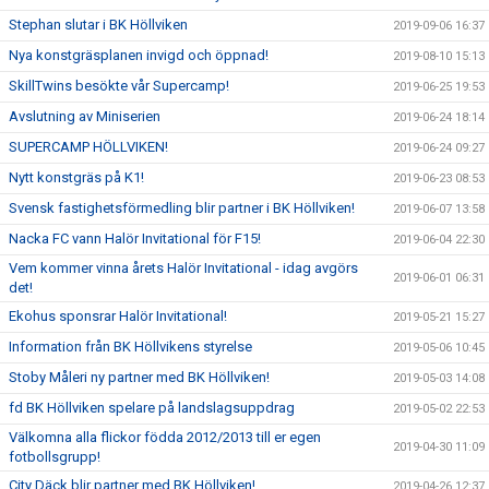
Stephan slutar i BK Höllviken
2019-09-06 16:37
Nya konstgräsplanen invigd och öppnad!
2019-08-10 15:13
SkillTwins besökte vår Supercamp!
2019-06-25 19:53
Avslutning av Miniserien
2019-06-24 18:14
SUPERCAMP HÖLLVIKEN!
2019-06-24 09:27
Nytt konstgräs på K1!
2019-06-23 08:53
Svensk fastighetsförmedling blir partner i BK Höllviken!
2019-06-07 13:58
Nacka FC vann Halör Invitational för F15!
2019-06-04 22:30
Vem kommer vinna årets Halör Invitational - idag avgörs
2019-06-01 06:31
det!
Ekohus sponsrar Halör Invitational!
2019-05-21 15:27
Information från BK Höllvikens styrelse
2019-05-06 10:45
Stoby Måleri ny partner med BK Höllviken!
2019-05-03 14:08
fd BK Höllviken spelare på landslagsuppdrag
2019-05-02 22:53
Välkomna alla flickor födda 2012/2013 till er egen
2019-04-30 11:09
fotbollsgrupp!
City Däck blir partner med BK Höllviken!
2019-04-26 12:37