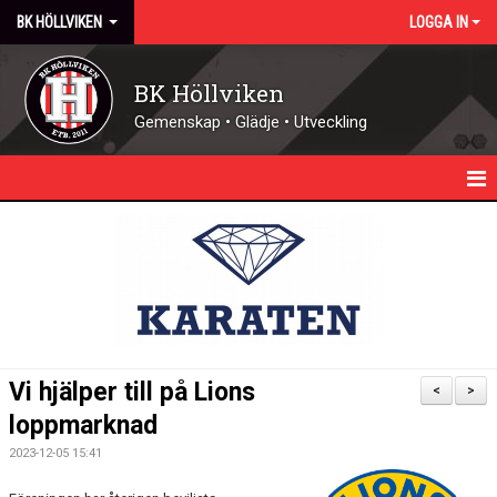
BK HÖLLVIKEN
LOGGA IN
BK Höllviken
Gemenskap • Glädje • Utveckling
HEM
KALENDER
NYHETER
KONTAKT - ÖPPETTIDER
Vi hjälper till på Lions
<
>
FÖRENINGEN
loppmarknad
2023-12-05 15:41
DOMARE