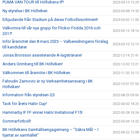
PUMA VAN TOUR till Höllvikens IP!
2023-03-10 15:29
Ny styrelse i BK Höllviken
2023-03-08 19:33
Erbjudande från Stadium på deras Fotbollssortiment!
2023-03-02 11:00
Välkomna till vår nya grupp för Flickor Födda 2016 och
2023-02-12 18:16
2017!
Inför årsmötet den 8 mars 2023 – Valberedningens förslag
2023-02-10 12:15
till kandidater
Jonas Brorsson assisterande A-lagstränare!
2022-12-14 21:41
Anders Grimberg till BK Höllviken!
2022-12-02 13:21
Välkommen till årsmöte i BK Höllviken
2022-11-20 16:12
Fahrudin Zaimovic är ny Verksamhetsansvarig i BK
2022-10-07 07:50
Höllviken!
Information från styrelsen Q3
2022-08-29 09:06
Tack för årets Halör Cup!
2022-06-02 18:25
Hammarby IF FF vinner Halör Invitational F15!
2022-05-28 18:24
Sommarfotboll!
2022-05-04 13:22
BK Höllvikens Samhällsengagemang – ”Säkra Mål – I
2022-04-22 15:08
hjärtat av samhället”