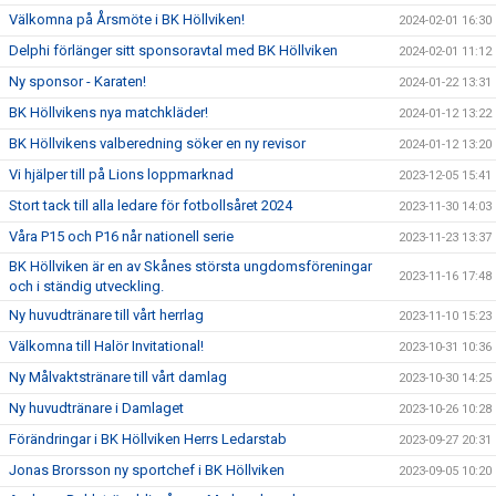
Välkomna på Årsmöte i BK Höllviken!
2024-02-01 16:30
Delphi förlänger sitt sponsoravtal med BK Höllviken
2024-02-01 11:12
Ny sponsor - Karaten!
2024-01-22 13:31
BK Höllvikens nya matchkläder!
2024-01-12 13:22
BK Höllvikens valberedning söker en ny revisor
2024-01-12 13:20
Vi hjälper till på Lions loppmarknad
2023-12-05 15:41
Stort tack till alla ledare för fotbollsåret 2024
2023-11-30 14:03
Våra P15 och P16 når nationell serie
2023-11-23 13:37
BK Höllviken är en av Skånes största ungdomsföreningar
2023-11-16 17:48
och i ständig utveckling.
Ny huvudtränare till vårt herrlag
2023-11-10 15:23
Välkomna till Halör Invitational!
2023-10-31 10:36
Ny Målvaktstränare till vårt damlag
2023-10-30 14:25
Ny huvudtränare i Damlaget
2023-10-26 10:28
Förändringar i BK Höllviken Herrs Ledarstab
2023-09-27 20:31
Jonas Brorsson ny sportchef i BK Höllviken
2023-09-05 10:20