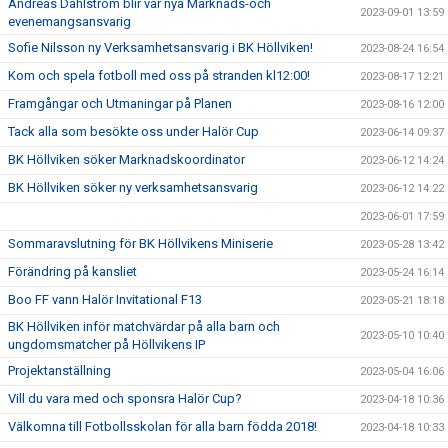
Andreas Dahlström blir vår nya Marknads-och
2023-09-01 13:59
evenemangsansvarig
Sofie Nilsson ny Verksamhetsansvarig i BK Höllviken!
2023-08-24 16:54
Kom och spela fotboll med oss på stranden kl12:00!
2023-08-17 12:21
Framgångar och Utmaningar på Planen
2023-08-16 12:00
Tack alla som besökte oss under Halör Cup
2023-06-14 09:37
BK Höllviken söker Marknadskoordinator
2023-06-12 14:24
BK Höllviken söker ny verksamhetsansvarig
2023-06-12 14:22
2023-06-01 17:59
Sommaravslutning för BK Höllvikens Miniserie
2023-05-28 13:42
Förändring på kansliet
2023-05-24 16:14
Boo FF vann Halör Invitational F13
2023-05-21 18:18
BK Höllviken inför matchvärdar på alla barn och
2023-05-10 10:40
ungdomsmatcher på Höllvikens IP
Projektanställning
2023-05-04 16:06
Vill du vara med och sponsra Halör Cup?
2023-04-18 10:36
Välkomna till Fotbollsskolan för alla barn födda 2018!
2023-04-18 10:33