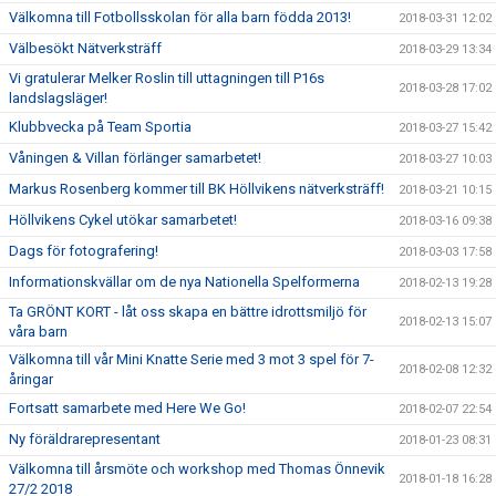
Välkomna till Fotbollsskolan för alla barn födda 2013!
2018-03-31 12:02
Välbesökt Nätverksträff
2018-03-29 13:34
Vi gratulerar Melker Roslin till uttagningen till P16s
2018-03-28 17:02
landslagsläger!
Klubbvecka på Team Sportia
2018-03-27 15:42
Våningen & Villan förlänger samarbetet!
2018-03-27 10:03
Markus Rosenberg kommer till BK Höllvikens nätverksträff!
2018-03-21 10:15
Höllvikens Cykel utökar samarbetet!
2018-03-16 09:38
Dags för fotografering!
2018-03-03 17:58
Informationskvällar om de nya Nationella Spelformerna
2018-02-13 19:28
Ta GRÖNT KORT - låt oss skapa en bättre idrottsmiljö för
2018-02-13 15:07
våra barn
Välkomna till vår Mini Knatte Serie med 3 mot 3 spel för 7-
2018-02-08 12:32
åringar
Fortsatt samarbete med Here We Go!
2018-02-07 22:54
Ny föräldrarepresentant
2018-01-23 08:31
Välkomna till årsmöte och workshop med Thomas Önnevik
2018-01-18 16:28
27/2 2018