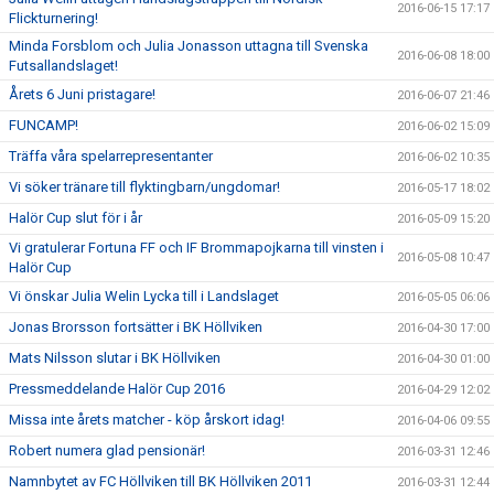
2016-06-15 17:17
Flickturnering!
Minda Forsblom och Julia Jonasson uttagna till Svenska
2016-06-08 18:00
Futsallandslaget!
Årets 6 Juni pristagare!
2016-06-07 21:46
FUNCAMP!
2016-06-02 15:09
Träffa våra spelarrepresentanter
2016-06-02 10:35
Vi söker tränare till flyktingbarn/ungdomar!
2016-05-17 18:02
Halör Cup slut för i år
2016-05-09 15:20
Vi gratulerar Fortuna FF och IF Brommapojkarna till vinsten i
2016-05-08 10:47
Halör Cup
Vi önskar Julia Welin Lycka till i Landslaget
2016-05-05 06:06
Jonas Brorsson fortsätter i BK Höllviken
2016-04-30 17:00
Mats Nilsson slutar i BK Höllviken
2016-04-30 01:00
Pressmeddelande Halör Cup 2016
2016-04-29 12:02
Missa inte årets matcher - köp årskort idag!
2016-04-06 09:55
Robert numera glad pensionär!
2016-03-31 12:46
Namnbytet av FC Höllviken till BK Höllviken 2011
2016-03-31 12:44