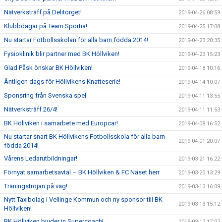
Nätverksträff på Delitorget!
2019-04-26 08:59
Klubbdagar på Team Sportia!
2019-04-25 17:08
Nu startar Fotbollsskolan för alla barn födda 2014!
2019-04-23 20:35
Fysioklinik blir partner med BK Höllviken!
2019-04-23 15:23
Glad Påsk önskar BK Höllviken!
2019-04-18 10:16
Äntligen dags för Höllvikens Knatteserie!
2019-04-14 10:07
Sponsring från Svenska spel
2019-04-11 13:55
Nätverksträff 26/4!
2019-04-11 11:53
BK Höllviken i samarbete med Europcar!
2019-04-08 16:52
Nu startar snart BK Höllvikens Fotbollsskola för alla barn
2019-04-01 20:07
födda 2014!
Vårens Ledarutbildningar!
2019-03-21 16:22
Förnyat samarbetsavtal – BK Höllviken & FC Näset herr
2019-03-20 13:29
Träningströjan på väg!
2019-03-13 16:09
Nytt Taxibolag i Vellinge Kommun och ny sponsor till BK
2019-03-13 15:12
Höllviken!
BK Höllviken bjuder in Supercoach!
2019-03-12 17:07