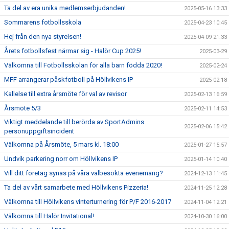
Ta del av era unika medlemserbjudanden!
2025-05-16 13:33
Sommarens fotbollsskola
2025-04-23 10:45
Hej från den nya styrelsen!
2025-04-09 21:33
Årets fotbollsfest närmar sig - Halör Cup 2025!
2025-03-29
Välkomna till Fotbollsskolan för alla barn födda 2020!
2025-02-24
MFF arrangerar påskfotboll på Höllvikens IP
2025-02-18
Kallelse till extra årsmöte för val av revisor
2025-02-13 16:59
Årsmöte 5/3
2025-02-11 14:53
Viktigt meddelande till berörda av SportAdmins
2025-02-06 15:42
personuppgiftsincident
Välkomna på Årsmöte, 5 mars kl. 18:00
2025-01-27 15:57
Undvik parkering norr om Höllvikens IP
2025-01-14 10:40
Vill ditt företag synas på våra välbesökta evenemang?
2024-12-13 11:45
Ta del av vårt samarbete med Höllvikens Pizzeria!
2024-11-25 12:28
Välkomna till Höllvikens vinterturnering för P/F 2016-2017
2024-11-04 12:21
Välkomna till Halör Invitational!
2024-10-30 16:00