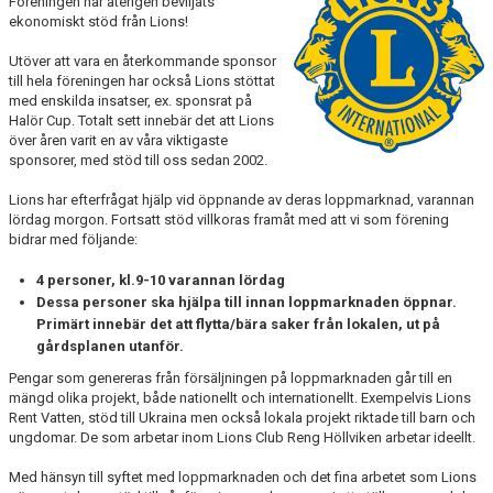
Föreningen har återigen beviljats
BILDGALLERI
ekonomiskt stöd från Lions!
Utöver att vara en återkommande sponsor
DOKUMENT
till hela föreningen har också Lions stöttat
med enskilda insatser, ex. sponsrat på
SPELKLAR - FOLKSAM
Halör Cup. Totalt sett innebär det att Lions
över åren varit en av våra viktigaste
sponsorer, med stöd till oss sedan 2002.
FÖR BESÖKARE
Lions har efterfrågat hjälp vid öppnande av deras loppmarknad, varannan
WEBSHOP
lördag morgon. Fortsatt stöd villkoras framåt med att vi som förening
bidrar med följande:
4 personer, kl.9-10 varannan lördag
Dessa personer ska hjälpa till innan loppmarknaden öppnar.
Primärt innebär det att flytta/bära saker från lokalen, ut på
gårdsplanen utanför.
Pengar som genereras från försäljningen på loppmarknaden går till en
mängd olika projekt, både nationellt och internationellt. Exempelvis Lions
Rent Vatten, stöd till Ukraina men också lokala projekt riktade till barn och
ungdomar. De som arbetar inom Lions Club Reng Höllviken arbetar ideellt.
Med hänsyn till syftet med loppmarknaden och det fina arbetet som Lions