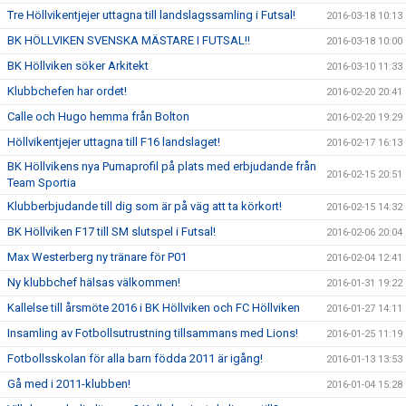
Tre Höllvikentjejer uttagna till landslagssamling i Futsal!
2016-03-18 10:13
BK HÖLLVIKEN SVENSKA MÄSTARE I FUTSAL!!
2016-03-18 10:00
BK Höllviken söker Arkitekt
2016-03-10 11:33
Klubbchefen har ordet!
2016-02-20 20:41
Calle och Hugo hemma från Bolton
2016-02-20 19:29
Höllvikentjejer uttagna till F16 landslaget!
2016-02-17 16:13
BK Höllvikens nya Pumaprofil på plats med erbjudande från
2016-02-15 20:51
Team Sportia
Klubberbjudande till dig som är på väg att ta körkort!
2016-02-15 14:32
BK Höllviken F17 till SM slutspel i Futsal!
2016-02-06 20:04
Max Westerberg ny tränare för P01
2016-02-04 12:41
Ny klubbchef hälsas välkommen!
2016-01-31 19:22
Kallelse till årsmöte 2016 i BK Höllviken och FC Höllviken
2016-01-27 14:11
Insamling av Fotbollsutrustning tillsammans med Lions!
2016-01-25 11:19
Fotbollsskolan för alla barn födda 2011 är igång!
2016-01-13 13:53
Gå med i 2011-klubben!
2016-01-04 15:28