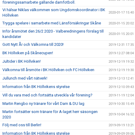
föreningssamarbete gällande damfotboll.
Vi hälsar Niklas välkommen som Ungdomskoordinator i BK
2020-01-17 15:40
Höllviken
Trygga spelare i samarbete med Länsförsäkringar Skåne
2020-01-15 20:02
Inför årsmötet den 26/2 2020 - Valberedningens förslag till
2020-01-15 20:01
kandidater
Gott Nytt År och Välkomna till 2020!
2019-12-31 17:35
BK Höllviken på Skånecupen!
2019-12-27 08:04
Jultider i BK Höllviken!
2019-12-19 19:32
Välkomna till årsmöte i BK Höllviken och FC Höllviken
2019-12-19 19:30
Jullunch med vårt nätverk!
2019-12-13 12:41
Information från BK Höllvikens styrelse
2019-12-10 09:43
Vill du vara med och fortsätta utveckla vår förening?
2019-11-19 12:04
Martin Rengbo ny tränare för vårt Dam & DU lag
2019-10-30 15:49
Martin fortsätter som tränare för A-laget herr säsongen
2019-10-04 16:52
2020
Följ med oss till Berlin!
2019-09-19 13:21
Information från BK Höllvikens styrelse
2019-09-09 09:06