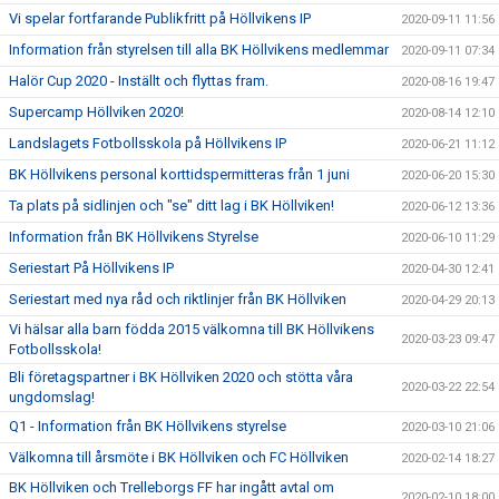
Vi spelar fortfarande Publikfritt på Höllvikens IP
2020-09-11 11:56
Information från styrelsen till alla BK Höllvikens medlemmar
2020-09-11 07:34
Halör Cup 2020 - Inställt och flyttas fram.
2020-08-16 19:47
Supercamp Höllviken 2020!
2020-08-14 12:10
Landslagets Fotbollsskola på Höllvikens IP
2020-06-21 11:12
BK Höllvikens personal korttidspermitteras från 1 juni
2020-06-20 15:30
Ta plats på sidlinjen och "se" ditt lag i BK Höllviken!
2020-06-12 13:36
Information från BK Höllvikens Styrelse
2020-06-10 11:29
Seriestart På Höllvikens IP
2020-04-30 12:41
Seriestart med nya råd och riktlinjer från BK Höllviken
2020-04-29 20:13
Vi hälsar alla barn födda 2015 välkomna till BK Höllvikens
2020-03-23 09:47
Fotbollsskola!
Bli företagspartner i BK Höllviken 2020 och stötta våra
2020-03-22 22:54
ungdomslag!
Q1 - Information från BK Höllvikens styrelse
2020-03-10 21:06
Välkomna till årsmöte i BK Höllviken och FC Höllviken
2020-02-14 18:27
BK Höllviken och Trelleborgs FF har ingått avtal om
2020-02-10 18:00