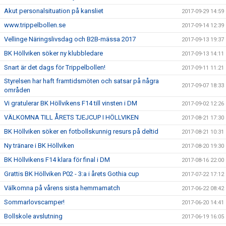
Akut personalsituation på kansliet
2017-09-29 14:59
www.trippelbollen.se
2017-09-14 12:39
Vellinge Näringslivsdag och B2B-mässa 2017
2017-09-13 19:37
BK Höllviken söker ny klubbledare
2017-09-13 14:11
Snart är det dags för Trippelbollen!
2017-09-11 11:21
Styrelsen har haft framtidsmöten och satsar på några
2017-09-07 18:33
områden
Vi gratulerar BK Höllvikens F14 till vinsten i DM
2017-09-02 12:26
VÄLKOMNA TILL ÅRETS TJEJCUP I HÖLLVIKEN
2017-08-21 17:30
BK Höllviken söker en fotbollskunnig resurs på deltid
2017-08-21 10:31
Ny tränare i BK Höllviken
2017-08-20 19:30
BK Höllvikens F14 klara för final i DM
2017-08-16 22:00
Grattis BK Höllviken P02 - 3:a i årets Gothia cup
2017-07-22 17:12
Välkomna på vårens sista hemmamatch
2017-06-22 08:42
Sommarlovscamper!
2017-06-20 14:41
Bollskole avslutning
2017-06-19 16:05