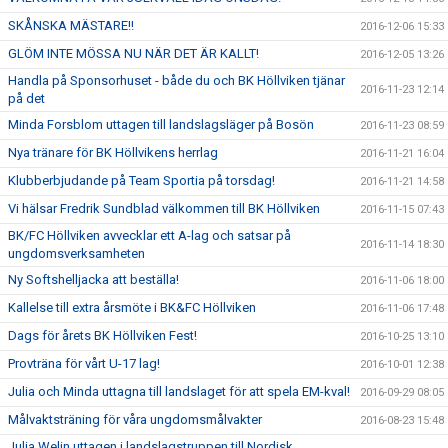
SKÅNSKA MÄSTARE!!
2016-12-06 15:33
GLÖM INTE MÖSSA NU NÄR DET ÄR KALLT!
2016-12-05 13:26
Handla på Sponsorhuset - både du och BK Höllviken tjänar
2016-11-23 12:14
på det
Minda Forsblom uttagen till landslagsläger på Bosön
2016-11-23 08:59
Nya tränare för BK Höllvikens herrlag
2016-11-21 16:04
Klubberbjudande på Team Sportia på torsdag!
2016-11-21 14:58
Vi hälsar Fredrik Sundblad välkommen till BK Höllviken
2016-11-15 07:43
BK/FC Höllviken avvecklar ett A-lag och satsar på
2016-11-14 18:30
ungdomsverksamheten
Ny Softshelljacka att beställa!
2016-11-06 18:00
Kallelse till extra årsmöte i BK&FC Höllviken
2016-11-06 17:48
Dags för årets BK Höllviken Fest!
2016-10-25 13:10
Provträna för vårt U-17 lag!
2016-10-01 12:38
Julia och Minda uttagna till landslaget för att spela EM-kval!
2016-09-29 08:05
Målvaktsträning för våra ungdomsmålvakter
2016-08-23 15:48
Julia Welin uttagen i landslagstruppen till Nordisk