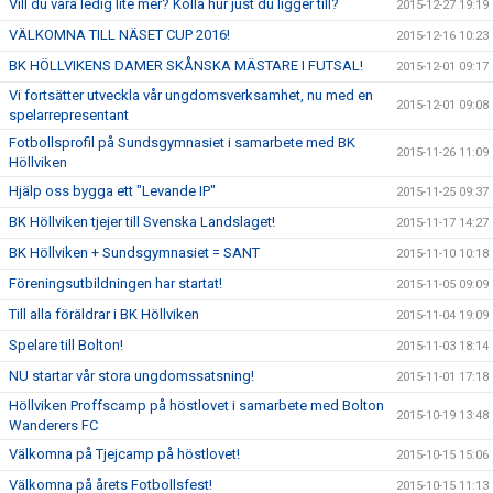
Vill du vara ledig lite mer? Kolla hur just du ligger till?
2015-12-27 19:19
VÄLKOMNA TILL NÄSET CUP 2016!
2015-12-16 10:23
BK HÖLLVIKENS DAMER SKÅNSKA MÄSTARE I FUTSAL!
2015-12-01 09:17
Vi fortsätter utveckla vår ungdomsverksamhet, nu med en
2015-12-01 09:08
spelarrepresentant
Fotbollsprofil på Sundsgymnasiet i samarbete med BK
2015-11-26 11:09
Höllviken
Hjälp oss bygga ett "Levande IP"
2015-11-25 09:37
BK Höllviken tjejer till Svenska Landslaget!
2015-11-17 14:27
BK Höllviken + Sundsgymnasiet = SANT
2015-11-10 10:18
Föreningsutbildningen har startat!
2015-11-05 09:09
Till alla föräldrar i BK Höllviken
2015-11-04 19:09
Spelare till Bolton!
2015-11-03 18:14
NU startar vår stora ungdomssatsning!
2015-11-01 17:18
Höllviken Proffscamp på höstlovet i samarbete med Bolton
2015-10-19 13:48
Wanderers FC
Välkomna på Tjejcamp på höstlovet!
2015-10-15 15:06
Välkomna på årets Fotbollsfest!
2015-10-15 11:13