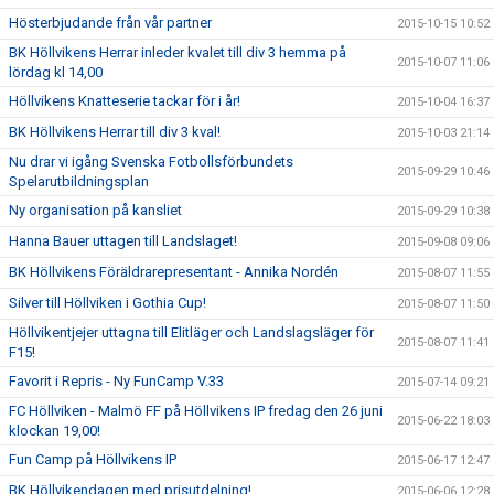
Hösterbjudande från vår partner
2015-10-15 10:52
BK Höllvikens Herrar inleder kvalet till div 3 hemma på
2015-10-07 11:06
lördag kl 14,00
Höllvikens Knatteserie tackar för i år!
2015-10-04 16:37
BK Höllvikens Herrar till div 3 kval!
2015-10-03 21:14
Nu drar vi igång Svenska Fotbollsförbundets
2015-09-29 10:46
Spelarutbildningsplan
Ny organisation på kansliet
2015-09-29 10:38
Hanna Bauer uttagen till Landslaget!
2015-09-08 09:06
BK Höllvikens Föräldrarepresentant - Annika Nordén
2015-08-07 11:55
Silver till Höllviken i Gothia Cup!
2015-08-07 11:50
Höllvikentjejer uttagna till Elitläger och Landslagsläger för
2015-08-07 11:41
F15!
Favorit i Repris - Ny FunCamp V.33
2015-07-14 09:21
FC Höllviken - Malmö FF på Höllvikens IP fredag den 26 juni
2015-06-22 18:03
klockan 19,00!
Fun Camp på Höllvikens IP
2015-06-17 12:47
BK Höllvikendagen med prisutdelning!
2015-06-06 12:28