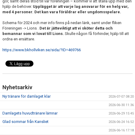
gör, samt deras stöd till vår föreningen – kommer vi att ställa upp med den
hjälp de behöver.
Upplägget är att varje lag ansvarar för en helg var,
med 4 personer. Det kan vara föräldrar eller ungdomsspelare.
Schema för 2024 och mer info finns på nedan länk, samt under fliken
Föreningen -> Lions .
Det är jätteviktigt att vi sköter detta och
bemannar som vi lovat till Lions.
Skulle någon få förhinder, hjälp till att
ordna en ersättare.
https://www.bkhollviken.se/sida/?ID=469766
Nyhetsarkiv
Ny tränare för damlaget klar
2026-07-07 08:20
2026-06-30 11:36
Damlagets huvudtränare lämnar
2026-06-29 15:45
Glad sommar från Kansliet
2026-06-24 16:52
2026-06-16 17:18