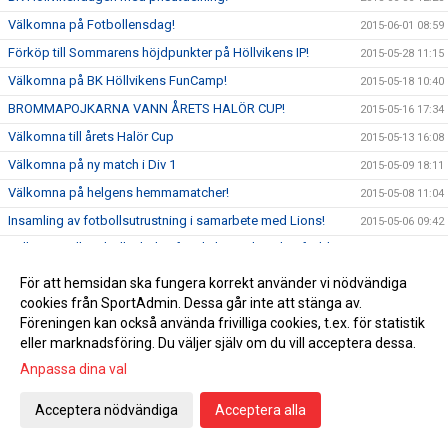
Välkomna på Fotbollensdag!
2015-06-01 08:59
Förköp till Sommarens höjdpunkter på Höllvikens IP!
2015-05-28 11:15
Välkomna på BK Höllvikens FunCamp!
2015-05-18 10:40
BROMMAPOJKARNA VANN ÅRETS HALÖR CUP!
2015-05-16 17:34
Välkomna till årets Halör Cup
2015-05-13 16:08
Välkomna på ny match i Div 1
2015-05-09 18:11
Välkomna på helgens hemmamatcher!
2015-05-08 11:04
Insamling av fotbollsutrustning i samarbete med Lions!
2015-05-06 09:42
Välkomna till Fotbollsskolan för Flickor och Pojkar födda
2015-04-27 10:26
2010!
För att hemsidan ska fungera korrekt använder vi nödvändiga
ÄNTLIGEN SERIEPREMIÄR!!
2015-04-10 10:46
cookies från SportAdmin. Dessa går inte att stänga av.
Näset Cup tackar för i år!
2015-04-06 22:05
Föreningen kan också använda frivilliga cookies, t.ex. för statistik
eller marknadsföring. Du väljer själv om du vill acceptera dessa.
Välkomna till BK Höllviken F08/09!
2015-04-01 23:03
Anpassa dina val
BK Höllvikens Påsklovsträning!
2015-04-01 11:34
Slutspelet i Skåne VM för P02
2015-03-14 10:59
Acceptera nödvändiga
Acceptera alla
Välkomna på Vårcampen!
2015-03-03 00:06