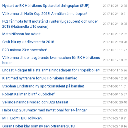
Nystart av BK Höllvikens Spelarutbildningsplan (SUP)
2017-10-26 12:25
Välkomna till Halör Cup 2018! Anmälan är nu öppen!
2017-10-24 10:21
P02 får möta tufft motstånd i vinter (Ligacupen) och under
2017-10-24 10:05
2018 (Nationella U16 serien)
Mats Nilsson har avlidit
2017-10-23 12:02
Craft blir ny klädleverantör 2018
2017-10-20 20:28
B2B-mässa 23:e november!
2017-10-19 11:27
Välkomna till den avgörande kvalmatchen för BK Höllvikens
2017-10-17 18:32
herrar
Endast 4 dagar till sista anmälningsdagen för Trippelbollen!
2017-10-11 15:26
Klart med ny tränare för BK Höllvikens damlag
2017-10-09 12:50
Stephan Lindstrand ny sportkonsulent på kansliet
2017-10-06 11:01
Robert Källman blir tf klubbchef
2017-10-04 15:37
Vellinge näringslivsdag och B2B Mässa!
2017-10-03 20:40
Halör Cup 2018 växer med Invitational för 14-åringar
2017-09-30 22:22
MFF Light i BK Höllviken!
2017-09-29 18:21
Göran Holter klar som ny seniortränare 2018!
2017-09-29 18:16