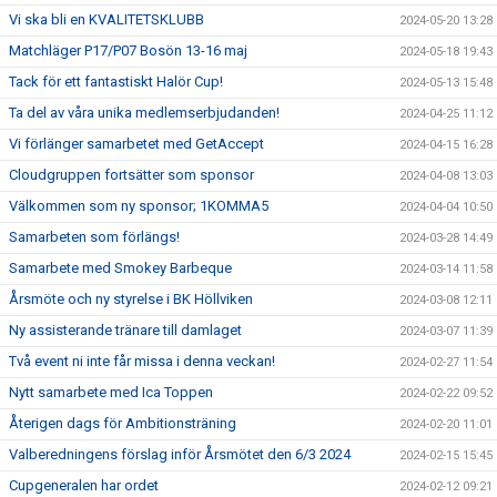
Vi ska bli en KVALITETSKLUBB
2024-05-20 13:28
Matchläger P17/P07 Bosön 13-16 maj
2024-05-18 19:43
Tack för ett fantastiskt Halör Cup!
2024-05-13 15:48
Ta del av våra unika medlemserbjudanden!
2024-04-25 11:12
Vi förlänger samarbetet med GetAccept
2024-04-15 16:28
Cloudgruppen fortsätter som sponsor
2024-04-08 13:03
Välkommen som ny sponsor; 1KOMMA5
2024-04-04 10:50
Samarbeten som förlängs!
2024-03-28 14:49
Samarbete med Smokey Barbeque
2024-03-14 11:58
Årsmöte och ny styrelse i BK Höllviken
2024-03-08 12:11
Ny assisterande tränare till damlaget
2024-03-07 11:39
Två event ni inte får missa i denna veckan!
2024-02-27 11:54
Nytt samarbete med Ica Toppen
2024-02-22 09:52
Återigen dags för Ambitionsträning
2024-02-20 11:01
Valberedningens förslag inför Årsmötet den 6/3 2024
2024-02-15 15:45
Cupgeneralen har ordet
2024-02-12 09:21