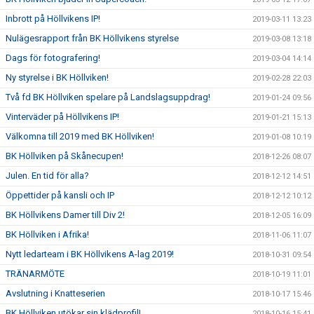
Inbrott på Höllvikens IP!
2019-03-11 13:23
Nulägesrapport från BK Höllvikens styrelse
2019-03-08 13:18
Dags för fotografering!
2019-03-04 14:14
Ny styrelse i BK Höllviken!
2019-02-28 22:03
Två fd BK Höllviken spelare på Landslagsuppdrag!
2019-01-24 09:56
Vinterväder på Höllvikens IP!
2019-01-21 15:13
Välkomna till 2019 med BK Höllviken!
2019-01-08 10:19
BK Höllviken på Skånecupen!
2018-12-26 08:07
Julen. En tid för alla?
2018-12-12 14:51
Öppettider på kansli och IP
2018-12-12 10:12
BK Höllvikens Damer till Div 2!
2018-12-05 16:09
BK Höllviken i Afrika!
2018-11-06 11:07
Nytt ledarteam i BK Höllvikens A-lag 2019!
2018-10-31 09:54
TRÄNARMÖTE
2018-10-19 11:01
Avslutning i Knatteserien
2018-10-17 15:46
BK Höllviken utökar sin klädprofil!
2018-10-16 15:41