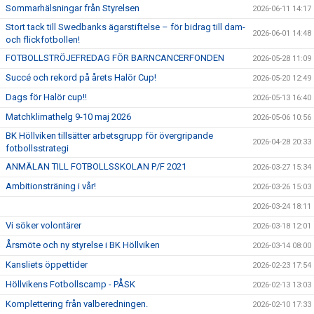
Sommarhälsningar från Styrelsen
2026-06-11 14:17
Stort tack till Swedbanks ägarstiftelse – för bidrag till dam-
2026-06-01 14:48
och flickfotbollen!
FOTBOLLSTRÖJEFREDAG FÖR BARNCANCERFONDEN
2026-05-28 11:09
Succé och rekord på årets Halör Cup!
2026-05-20 12:49
Dags för Halör cup!!
2026-05-13 16:40
Matchklimathelg 9-10 maj 2026
2026-05-06 10:56
BK Höllviken tillsätter arbetsgrupp för övergripande
2026-04-28 20:33
fotbollsstrategi
ANMÄLAN TILL FOTBOLLSSKOLAN P/F 2021
2026-03-27 15:34
Ambitionsträning i vår!
2026-03-26 15:03
2026-03-24 18:11
Vi söker volontärer
2026-03-18 12:01
Årsmöte och ny styrelse i BK Höllviken
2026-03-14 08:00
Kansliets öppettider
2026-02-23 17:54
Höllvikens Fotbollscamp - PÅSK
2026-02-13 13:03
Komplettering från valberedningen.
2026-02-10 17:33