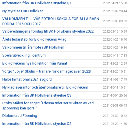
Information från BK Höllvikens styrelse Q1
2022-04-21 15:08
Ny styrelse i BK Höllviken
2022-03-09 20:44
VÄLKOMMEN TILL VÅR FOTBOLLSSKOLA FÖR ALLA BARN
2022-03-03 09:03
FÖDDA 2016 OCH 2017!
Valberedningens förslag till BK Höllvikens styrelse 2022
2022-02-16 10:39
Årets ledarstab för BK Höllvikens A-lag
2022-01-25 18:40
Välkommen till årsmöte i BK Höllviken
2022-01-23 19:16
Spelarutveckling i centrum
2022-01-19 17:13
BK Höllvikens nya kollektion från Puma!
2021-12-28 12:59
Yorgo “Jojje” Skulis – tränare för damlaget även 2022!
2021-12-20 10:21
Halör Invitational 2021 avgjort!
2021-11-08 17:49
Ny klädleverantör och återförsäljare till BK Höllviken!
2021-10-11 10:31
Information från BK Höllvikens styrelse Q3
2021-10-04 20:56
Stoby Måleri förlänger! "I dessa tider ser vi vikten av vad
2021-08-31 09:43
sponsring kan göra!"
Diplomerad Förening
2021-06-30 10:42
Information från BK Höllvikens styrelse Q2
2021-06-29 14:50