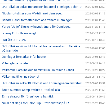
Lina Wettermark ny sportchef för Dam och F17/16
2025-12-05 10:55
BK Höllviken söker tränare och ledare till Herrlaget och P19
2025-12-04 13:55
Nicola fortsätter som MV-tränare i damlaget!
2025-12-02 11:12
Sandra Gashi fortsätter som ass.tränare i Damlaget!
2025-12-01 11:40
Yorgo "Jojje" Skulis ny huvudtränare för Damlaget!
2025-11-29 11:16
Izze ny Fotbollsansvarig!
2025-11-28 12:20
HALÖR CUP 2026
2025-10-10 13:49
BK Höllviken värvar klubbchef från allsvenskan – Tar sikte
2025-10-01 12:00
på framtiden
Damlaget förstärker inför hösten
2025-09-04 13:46
Vi har glada nyheter!
2025-08-28 16:14
Välkomna Caroline och Samir till BK Höllvikens kansli!
2025-08-20 10:22
Välkomna till en ny säsong!
2025-08-15 11:49
BK Höllviken söker Klubbchef och Föreningsadministratör!
2025-08-05 13:52
Årets Summer Camp avslutad - tack till alla!
2025-06-23 14:53
En ny strategi för föreningens framtid!
2025-06-18 20:49
Nu är det dags för Halör Cup – fotbollsfest på IP!
2025-05-28 13:40