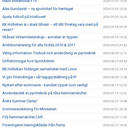
Halör Invitational F15
2024-10-25 13:00
Alex Sundqvist – ny sportchef för herrlaget
2024-10-24 10:36
Spela fotboll på höstlovet!
2024-09-29 16:26
BK Höllviken är i stark tillväxt – vill ditt företag vara med på
2024-09-18 09:59
resan?
Skånes Vintermästerskap - anmälan är öppen!
2024-09-16 14:02
Ambitionsträning för alla födda 2010 & 2011
2024-09-02 09:42
Viktig information: Förbud mot användning av pyroteknik
2024-08-28 16:21
Driftstörningar hos SportAdmin
2024-08-27 09:40
BK Höllviken förlänger samarbetet med Lions
2024-08-22 14:14
Vi gör förändringar i vår laguppställning på IP
2024-08-20 17:28
Nystart efter sommaren - kansliet öppet som vanligt
2024-08-13 16:03
Användandet av pyroteknik på våra hemmamatcher
2024-07-14 12:31
Årets Summer Camp!
2024-06-27 14:48
Sommaravslutning för Miniserien
2024-06-01 20:28
Följ hemmamatcher LIVE
2024-05-22 17:04
Föreningens träningskläder från Puma
2024-05-21 18:02