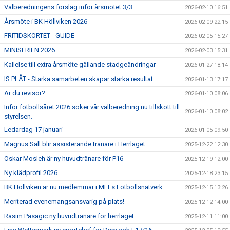
Valberedningens förslag inför årsmötet 3/3
2026-02-10 16:51
Årsmöte i BK Höllviken 2026
2026-02-09 22:15
FRITIDSKORTET - GUIDE
2026-02-05 15:27
MINISERIEN 2026
2026-02-03 15:31
Kallelse till extra årsmöte gällande stadgeändringar
2026-01-27 18:14
IS PLÅT - Starka samarbeten skapar starka resultat.
2026-01-13 17:17
Är du revisor?
2026-01-10 08:06
Inför fotbollsåret 2026 söker vår valberedning nu tillskott till
2026-01-10 08:02
styrelsen.
Ledardag 17 januari
2026-01-05 09:50
Magnus Säll blir assisterande tränare i Herrlaget
2025-12-22 12:30
Oskar Mosleh är ny huvudtränare för P16
2025-12-19 12:00
Ny klädprofil 2026
2025-12-18 23:15
BK Höllviken är nu medlemmar i MFFs Fotbollsnätverk
2025-12-15 13:26
Meriterad evenemangsansvarig på plats!
2025-12-12 14:00
Rasim Pasagic ny huvudtränare för herrlaget
2025-12-11 11:00