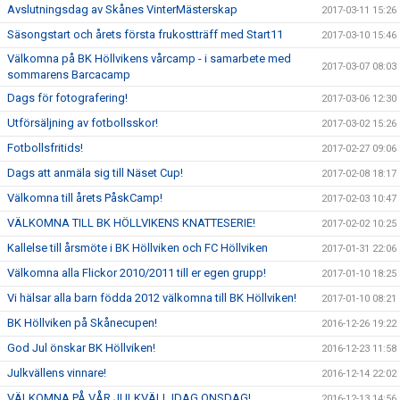
Avslutningsdag av Skånes VinterMästerskap
2017-03-11 15:26
Säsongstart och årets första frukostträff med Start11
2017-03-10 15:46
Välkomna på BK Höllvikens vårcamp - i samarbete med
2017-03-07 08:03
sommarens Barcacamp
Dags för fotografering!
2017-03-06 12:30
Utförsäljning av fotbollsskor!
2017-03-02 15:26
Fotbollsfritids!
2017-02-27 09:06
Dags att anmäla sig till Näset Cup!
2017-02-08 18:17
Välkomna till årets PåskCamp!
2017-02-03 10:47
VÄLKOMNA TILL BK HÖLLVIKENS KNATTESERIE!
2017-02-02 10:25
Kallelse till årsmöte i BK Höllviken och FC Höllviken
2017-01-31 22:06
Välkomna alla Flickor 2010/2011 till er egen grupp!
2017-01-10 18:25
Vi hälsar alla barn födda 2012 välkomna till BK Höllviken!
2017-01-10 08:21
BK Höllviken på Skånecupen!
2016-12-26 19:22
God Jul önskar BK Höllviken!
2016-12-23 11:58
Julkvällens vinnare!
2016-12-14 22:02
VÄLKOMNA PÅ VÅR JULKVÄLL IDAG ONSDAG!
2016-12-13 14:56