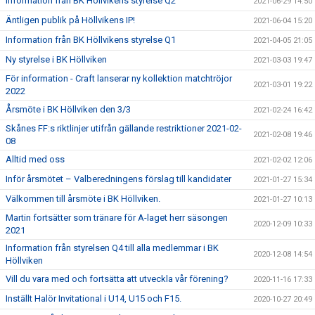
Information från BK Höllvikens styrelse Q2
2021-06-29 14:50
Äntligen publik på Höllvikens IP!
2021-06-04 15:20
Information från BK Höllvikens styrelse Q1
2021-04-05 21:05
Ny styrelse i BK Höllviken
2021-03-03 19:47
För information - Craft lanserar ny kollektion matchtröjor
2021-03-01 19:22
2022
Årsmöte i BK Höllviken den 3/3
2021-02-24 16:42
Skånes FF:s riktlinjer utifrån gällande restriktioner 2021-02-
2021-02-08 19:46
08
Alltid med oss
2021-02-02 12:06
Inför årsmötet – Valberedningens förslag till kandidater
2021-01-27 15:34
Välkommen till årsmöte i BK Höllviken.
2021-01-27 10:13
Martin fortsätter som tränare för A-laget herr säsongen
2020-12-09 10:33
2021
Information från styrelsen Q4 till alla medlemmar i BK
2020-12-08 14:54
Höllviken
Vill du vara med och fortsätta att utveckla vår förening?
2020-11-16 17:33
Inställt Halör Invitational i U14, U15 och F15.
2020-10-27 20:49