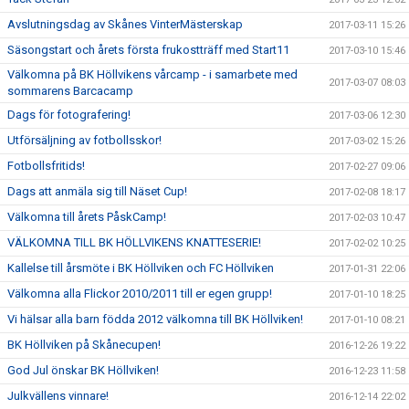
Avslutningsdag av Skånes VinterMästerskap
2017-03-11 15:26
Säsongstart och årets första frukostträff med Start11
2017-03-10 15:46
Välkomna på BK Höllvikens vårcamp - i samarbete med
2017-03-07 08:03
sommarens Barcacamp
Dags för fotografering!
2017-03-06 12:30
Utförsäljning av fotbollsskor!
2017-03-02 15:26
Fotbollsfritids!
2017-02-27 09:06
Dags att anmäla sig till Näset Cup!
2017-02-08 18:17
Välkomna till årets PåskCamp!
2017-02-03 10:47
VÄLKOMNA TILL BK HÖLLVIKENS KNATTESERIE!
2017-02-02 10:25
Kallelse till årsmöte i BK Höllviken och FC Höllviken
2017-01-31 22:06
Välkomna alla Flickor 2010/2011 till er egen grupp!
2017-01-10 18:25
Vi hälsar alla barn födda 2012 välkomna till BK Höllviken!
2017-01-10 08:21
BK Höllviken på Skånecupen!
2016-12-26 19:22
God Jul önskar BK Höllviken!
2016-12-23 11:58
Julkvällens vinnare!
2016-12-14 22:02