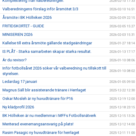
Komplettering från valberedningen.
2026-02-10 17:33
Valberedningens förslag inför årsmötet 3/3
2026-02-10 16:51
Årsmöte i BK Höllviken 2026
2026-02-09 22:15
FRITIDSKORTET - GUIDE
2026-02-05 15:27
MINISERIEN 2026
2026-02-03 15:31
Kallelse till extra årsmöte gällande stadgeändringar
2026-01-27 18:14
IS PLÅT - Starka samarbeten skapar starka resultat.
2026-01-13 17:17
Är du revisor?
2026-01-10 08:06
Inför fotbollsåret 2026 söker vår valberedning nu tillskott till
2026-01-10 08:02
styrelsen.
Ledardag 17 januari
2026-01-05 09:50
Magnus Säll blir assisterande tränare i Herrlaget
2025-12-22 12:30
Oskar Mosleh är ny huvudtränare för P16
2025-12-19 12:00
Ny klädprofil 2026
2025-12-18 23:15
BK Höllviken är nu medlemmar i MFFs Fotbollsnätverk
2025-12-15 13:26
Meriterad evenemangsansvarig på plats!
2025-12-12 14:00
Rasim Pasagic ny huvudtränare för herrlaget
2025-12-11 11:00