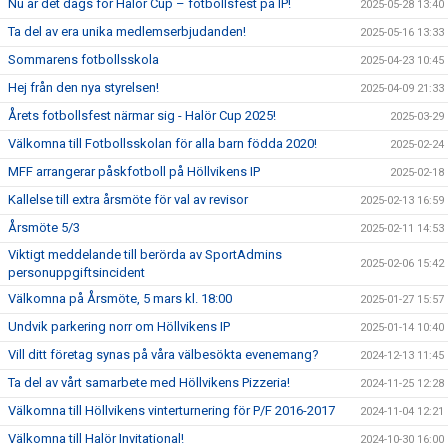
Nu är det dags för Halör Cup – fotbollsfest på IP!
2025-05-28 13:40
Ta del av era unika medlemserbjudanden!
2025-05-16 13:33
Sommarens fotbollsskola
2025-04-23 10:45
Hej från den nya styrelsen!
2025-04-09 21:33
Årets fotbollsfest närmar sig - Halör Cup 2025!
2025-03-29
Välkomna till Fotbollsskolan för alla barn födda 2020!
2025-02-24
MFF arrangerar påskfotboll på Höllvikens IP
2025-02-18
Kallelse till extra årsmöte för val av revisor
2025-02-13 16:59
Årsmöte 5/3
2025-02-11 14:53
Viktigt meddelande till berörda av SportAdmins
2025-02-06 15:42
personuppgiftsincident
Välkomna på Årsmöte, 5 mars kl. 18:00
2025-01-27 15:57
Undvik parkering norr om Höllvikens IP
2025-01-14 10:40
Vill ditt företag synas på våra välbesökta evenemang?
2024-12-13 11:45
Ta del av vårt samarbete med Höllvikens Pizzeria!
2024-11-25 12:28
Välkomna till Höllvikens vinterturnering för P/F 2016-2017
2024-11-04 12:21
Välkomna till Halör Invitational!
2024-10-30 16:00