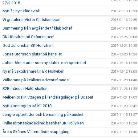
2018-01-18 16:28
27/2 2018
Nytt år, nytt klädavtal!
2018-01-13 13:23
Vi gratulerar Victor Christiansson
2018-01-13 09:35
Summering från avgående tf klubbchef
2018-01-12 14:40
BK Höllviken på Skånecupen!
2017-12-26 08:08
God Jul önskar BK Höllviken!
2017-12-21 10:35
Jonas Brorsson slutar på kansliet
2017-12-20 10:24
Johan Alm startar som ny klubb- och sportchef
2017-12-15 13:50
Ny målvaktstränare till BK Höllviken
2017-12-12 13:05
Välkomna på kvällens adventsfirande!
2017-11-29 14:48
B2B mässa i Halörshallen
2017-11-23 11:33
Melker Roslin uttagen på landslagsläger på Bosön!
2017-11-21 17:03
Nytt konstsgräs på K1 2018
2017-11-20 08:42
Längre öppettider och bemanning på kansliet
2017-11-13 13:27
Hyllie idrottsskadeklinik besöker BK Höllviken
2017-11-13 13:24
Årets Skånes Vintermästerskap igång!
2017-11-11 11:46