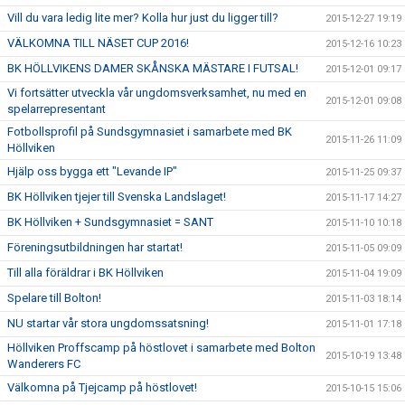
Vill du vara ledig lite mer? Kolla hur just du ligger till?
2015-12-27 19:19
VÄLKOMNA TILL NÄSET CUP 2016!
2015-12-16 10:23
BK HÖLLVIKENS DAMER SKÅNSKA MÄSTARE I FUTSAL!
2015-12-01 09:17
Vi fortsätter utveckla vår ungdomsverksamhet, nu med en
2015-12-01 09:08
spelarrepresentant
Fotbollsprofil på Sundsgymnasiet i samarbete med BK
2015-11-26 11:09
Höllviken
Hjälp oss bygga ett "Levande IP"
2015-11-25 09:37
BK Höllviken tjejer till Svenska Landslaget!
2015-11-17 14:27
BK Höllviken + Sundsgymnasiet = SANT
2015-11-10 10:18
Föreningsutbildningen har startat!
2015-11-05 09:09
Till alla föräldrar i BK Höllviken
2015-11-04 19:09
Spelare till Bolton!
2015-11-03 18:14
NU startar vår stora ungdomssatsning!
2015-11-01 17:18
Höllviken Proffscamp på höstlovet i samarbete med Bolton
2015-10-19 13:48
Wanderers FC
Välkomna på Tjejcamp på höstlovet!
2015-10-15 15:06