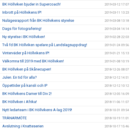
BK Höllviken bjuder in Supercoach!
2019-03-12 17:07
Inbrott på Höllvikens IP!
2019-03-11 13:23
Nulägesrapport från BK Höllvikens styrelse
2019-03-08 13:18
Dags för fotografering!
2019-03-04 14:14
Ny styrelse i BK Höllviken!
2019-02-28 22:03
Två fd BK Höllviken spelare på Landslagsuppdrag!
2019-01-24 09:56
Vinterväder på Höllvikens IP!
2019-01-21 15:13
Välkomna till 2019 med BK Höllviken!
2019-01-08 10:19
BK Höllviken på Skånecupen!
2018-12-26 08:07
Julen. En tid för alla?
2018-12-12 14:51
Öppettider på kansli och IP
2018-12-12 10:12
BK Höllvikens Damer till Div 2!
2018-12-05 16:09
BK Höllviken i Afrika!
2018-11-06 11:07
Nytt ledarteam i BK Höllvikens A-lag 2019!
2018-10-31 09:54
TRÄNARMÖTE
2018-10-19 11:01
Avslutning i Knatteserien
2018-10-17 15:46