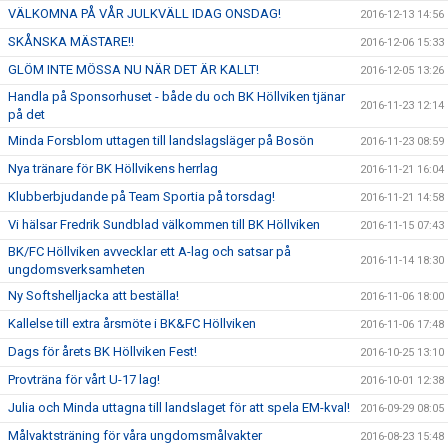
VÄLKOMNA PÅ VÅR JULKVÄLL IDAG ONSDAG!
2016-12-13 14:56
SKÅNSKA MÄSTARE!!
2016-12-06 15:33
GLÖM INTE MÖSSA NU NÄR DET ÄR KALLT!
2016-12-05 13:26
Handla på Sponsorhuset - både du och BK Höllviken tjänar
2016-11-23 12:14
på det
Minda Forsblom uttagen till landslagsläger på Bosön
2016-11-23 08:59
Nya tränare för BK Höllvikens herrlag
2016-11-21 16:04
Klubberbjudande på Team Sportia på torsdag!
2016-11-21 14:58
Vi hälsar Fredrik Sundblad välkommen till BK Höllviken
2016-11-15 07:43
BK/FC Höllviken avvecklar ett A-lag och satsar på
2016-11-14 18:30
ungdomsverksamheten
Ny Softshelljacka att beställa!
2016-11-06 18:00
Kallelse till extra årsmöte i BK&FC Höllviken
2016-11-06 17:48
Dags för årets BK Höllviken Fest!
2016-10-25 13:10
Provträna för vårt U-17 lag!
2016-10-01 12:38
Julia och Minda uttagna till landslaget för att spela EM-kval!
2016-09-29 08:05
Målvaktsträning för våra ungdomsmålvakter
2016-08-23 15:48