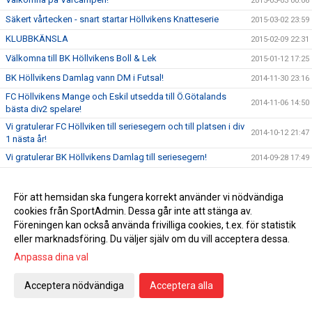
2015-03-03 00:06
Säkert vårtecken - snart startar Höllvikens Knatteserie
2015-03-02 23:59
KLUBBKÄNSLA
2015-02-09 22:31
Välkomna till BK Höllvikens Boll & Lek
2015-01-12 17:25
BK Höllvikens Damlag vann DM i Futsal!
2014-11-30 23:16
FC Höllvikens Mange och Eskil utsedda till Ö.Götalands
2014-11-06 14:50
bästa div2 spelare!
Vi gratulerar FC Höllviken till seriesegern och till platsen i div
2014-10-12 21:47
1 nästa år!
Vi gratulerar BK Höllvikens Damlag till seriesegern!
2014-09-28 17:49
Inbjudan UEFAS YOUTH LEAGUE
2014-09-20 12:45
Årets mössa här!
För att hemsidan ska fungera korrekt använder vi nödvändiga
2014-09-16 23:10
cookies från SportAdmin. Dessa går inte att stänga av.
Nytt nummer av Bollkoll!
2014-09-11 14:16
Föreningen kan också använda frivilliga cookies, t.ex. för statistik
Välkomna till Skåne VM 2014-2015!
2014-08-28 16:06
eller marknadsföring. Du väljer själv om du vill acceptera dessa.
Klubbprylar!
2014-08-21 12:37
Anpassa dina val
Mästarbesök på Höllvikens IP
2014-06-19 00:10
Acceptera nödvändiga
Acceptera alla
FC Höllviken möter MFF 18 juni!
2014-06-09 17:13