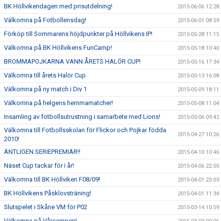
BK Höllvikendagen med prisutdelning!
2015-06-06 12:28
Välkomna på Fotbollensdag!
2015-06-01 08:59
Förköp till Sommarens höjdpunkter på Höllvikens IP!
2015-05-28 11:15
Välkomna på BK Höllvikens FunCamp!
2015-05-18 10:40
BROMMAPOJKARNA VANN ÅRETS HALÖR CUP!
2015-05-16 17:34
Välkomna till årets Halör Cup
2015-05-13 16:08
Välkomna på ny match i Div 1
2015-05-09 18:11
Välkomna på helgens hemmamatcher!
2015-05-08 11:04
Insamling av fotbollsutrustning i samarbete med Lions!
2015-05-06 09:42
Välkomna till Fotbollsskolan för Flickor och Pojkar födda
2015-04-27 10:26
2010!
ÄNTLIGEN SERIEPREMIÄR!!
2015-04-10 10:46
Näset Cup tackar för i år!
2015-04-06 22:05
Välkomna till BK Höllviken F08/09!
2015-04-01 23:03
BK Höllvikens Påsklovsträning!
2015-04-01 11:34
Slutspelet i Skåne VM för P02
2015-03-14 10:59
Välkomna på Vårcampen!