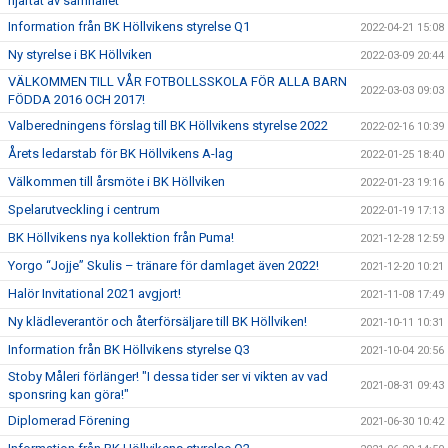
hjärtat av samhället”
Information från BK Höllvikens styrelse Q1
2022-04-21 15:08
Ny styrelse i BK Höllviken
2022-03-09 20:44
VÄLKOMMEN TILL VÅR FOTBOLLSSKOLA FÖR ALLA BARN
2022-03-03 09:03
FÖDDA 2016 OCH 2017!
Valberedningens förslag till BK Höllvikens styrelse 2022
2022-02-16 10:39
Årets ledarstab för BK Höllvikens A-lag
2022-01-25 18:40
Välkommen till årsmöte i BK Höllviken
2022-01-23 19:16
Spelarutveckling i centrum
2022-01-19 17:13
BK Höllvikens nya kollektion från Puma!
2021-12-28 12:59
Yorgo “Jojje” Skulis – tränare för damlaget även 2022!
2021-12-20 10:21
Halör Invitational 2021 avgjort!
2021-11-08 17:49
Ny klädleverantör och återförsäljare till BK Höllviken!
2021-10-11 10:31
Information från BK Höllvikens styrelse Q3
2021-10-04 20:56
Stoby Måleri förlänger! "I dessa tider ser vi vikten av vad
2021-08-31 09:43
sponsring kan göra!"
Diplomerad Förening
2021-06-30 10:42