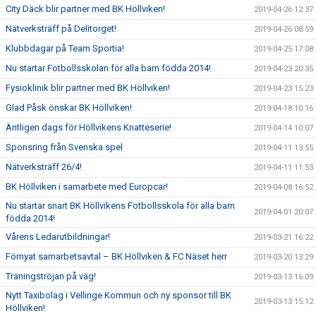
City Däck blir partner med BK Höllviken!
2019-04-26 12:37
Nätverksträff på Delitorget!
2019-04-26 08:59
Klubbdagar på Team Sportia!
2019-04-25 17:08
Nu startar Fotbollsskolan för alla barn födda 2014!
2019-04-23 20:35
Fysioklinik blir partner med BK Höllviken!
2019-04-23 15:23
Glad Påsk önskar BK Höllviken!
2019-04-18 10:16
Äntligen dags för Höllvikens Knatteserie!
2019-04-14 10:07
Sponsring från Svenska spel
2019-04-11 13:55
Nätverksträff 26/4!
2019-04-11 11:53
BK Höllviken i samarbete med Europcar!
2019-04-08 16:52
Nu startar snart BK Höllvikens Fotbollsskola för alla barn
2019-04-01 20:07
födda 2014!
Vårens Ledarutbildningar!
2019-03-21 16:22
Förnyat samarbetsavtal – BK Höllviken & FC Näset herr
2019-03-20 13:29
Träningströjan på väg!
2019-03-13 16:09
Nytt Taxibolag i Vellinge Kommun och ny sponsor till BK
2019-03-13 15:12
Höllviken!