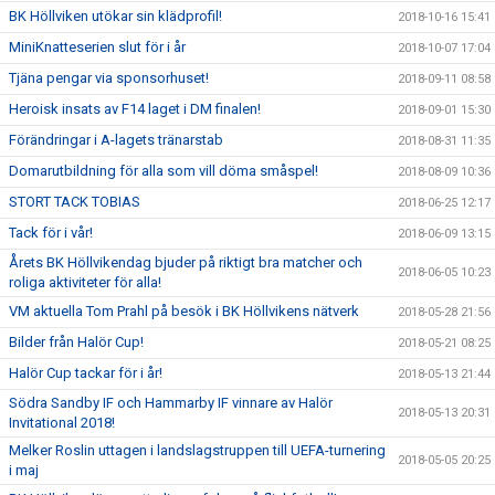
BK Höllviken utökar sin klädprofil!
2018-10-16 15:41
MiniKnatteserien slut för i år
2018-10-07 17:04
Tjäna pengar via sponsorhuset!
2018-09-11 08:58
Heroisk insats av F14 laget i DM finalen!
2018-09-01 15:30
Förändringar i A-lagets tränarstab
2018-08-31 11:35
Domarutbildning för alla som vill döma småspel!
2018-08-09 10:36
STORT TACK TOBIAS
2018-06-25 12:17
Tack för i vår!
2018-06-09 13:15
Årets BK Höllvikendag bjuder på riktigt bra matcher och
2018-06-05 10:23
roliga aktiviteter för alla!
VM aktuella Tom Prahl på besök i BK Höllvikens nätverk
2018-05-28 21:56
Bilder från Halör Cup!
2018-05-21 08:25
Halör Cup tackar för i år!
2018-05-13 21:44
Södra Sandby IF och Hammarby IF vinnare av Halör
2018-05-13 20:31
Invitational 2018!
Melker Roslin uttagen i landslagstruppen till UEFA-turnering
2018-05-05 20:25
i maj