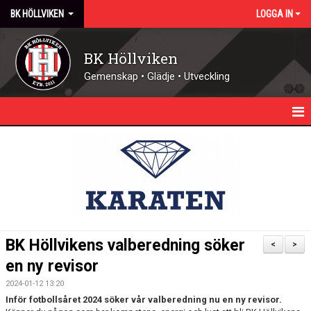
BK HÖLLVIKEN
LOGGA IN
BK Höllviken
Gemenskap • Glädje • Utveckling
HEM
KALENDER
NYHETER
KONTAKT - ÖPPETTIDER
BK Höllvikens valberedning söker
<
>
FÖRENINGEN
en ny revisor
2024-01-12 13:20
DOMARE
Inför fotbollsåret 2024 söker vår valberedning nu en ny revisor.