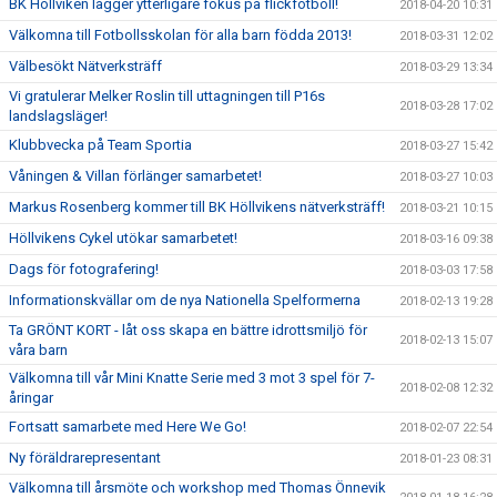
BK Höllviken lägger ytterligare fokus på flickfotboll!
2018-04-20 10:31
Välkomna till Fotbollsskolan för alla barn födda 2013!
2018-03-31 12:02
Välbesökt Nätverksträff
2018-03-29 13:34
Vi gratulerar Melker Roslin till uttagningen till P16s
2018-03-28 17:02
landslagsläger!
Klubbvecka på Team Sportia
2018-03-27 15:42
Våningen & Villan förlänger samarbetet!
2018-03-27 10:03
Markus Rosenberg kommer till BK Höllvikens nätverksträff!
2018-03-21 10:15
Höllvikens Cykel utökar samarbetet!
2018-03-16 09:38
Dags för fotografering!
2018-03-03 17:58
Informationskvällar om de nya Nationella Spelformerna
2018-02-13 19:28
Ta GRÖNT KORT - låt oss skapa en bättre idrottsmiljö för
2018-02-13 15:07
våra barn
Välkomna till vår Mini Knatte Serie med 3 mot 3 spel för 7-
2018-02-08 12:32
åringar
Fortsatt samarbete med Here We Go!
2018-02-07 22:54
Ny föräldrarepresentant
2018-01-23 08:31
Välkomna till årsmöte och workshop med Thomas Önnevik