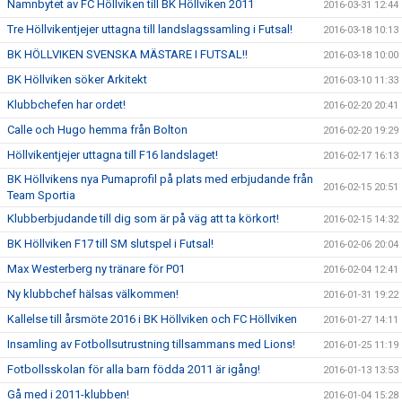
Namnbytet av FC Höllviken till BK Höllviken 2011
2016-03-31 12:44
Tre Höllvikentjejer uttagna till landslagssamling i Futsal!
2016-03-18 10:13
BK HÖLLVIKEN SVENSKA MÄSTARE I FUTSAL!!
2016-03-18 10:00
BK Höllviken söker Arkitekt
2016-03-10 11:33
Klubbchefen har ordet!
2016-02-20 20:41
Calle och Hugo hemma från Bolton
2016-02-20 19:29
Höllvikentjejer uttagna till F16 landslaget!
2016-02-17 16:13
BK Höllvikens nya Pumaprofil på plats med erbjudande från
2016-02-15 20:51
Team Sportia
Klubberbjudande till dig som är på väg att ta körkort!
2016-02-15 14:32
BK Höllviken F17 till SM slutspel i Futsal!
2016-02-06 20:04
Max Westerberg ny tränare för P01
2016-02-04 12:41
Ny klubbchef hälsas välkommen!
2016-01-31 19:22
Kallelse till årsmöte 2016 i BK Höllviken och FC Höllviken
2016-01-27 14:11
Insamling av Fotbollsutrustning tillsammans med Lions!
2016-01-25 11:19
Fotbollsskolan för alla barn födda 2011 är igång!
2016-01-13 13:53
Gå med i 2011-klubben!
2016-01-04 15:28