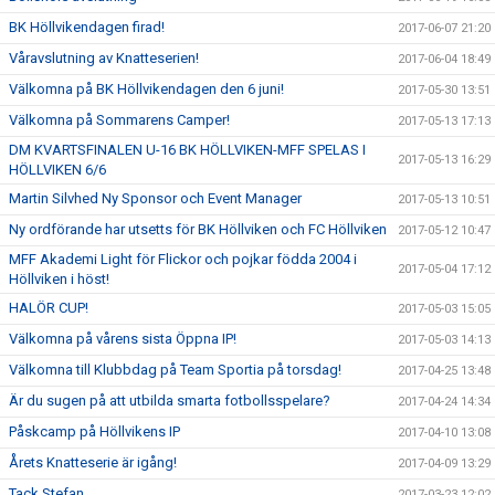
BK Höllvikendagen firad!
2017-06-07 21:20
Våravslutning av Knatteserien!
2017-06-04 18:49
Välkomna på BK Höllvikendagen den 6 juni!
2017-05-30 13:51
Välkomna på Sommarens Camper!
2017-05-13 17:13
DM KVARTSFINALEN U-16 BK HÖLLVIKEN-MFF SPELAS I
2017-05-13 16:29
HÖLLVIKEN 6/6
Martin Silvhed Ny Sponsor och Event Manager
2017-05-13 10:51
Ny ordförande har utsetts för BK Höllviken och FC Höllviken
2017-05-12 10:47
MFF Akademi Light för Flickor och pojkar födda 2004 i
2017-05-04 17:12
Höllviken i höst!
HALÖR CUP!
2017-05-03 15:05
Välkomna på vårens sista Öppna IP!
2017-05-03 14:13
Välkomna till Klubbdag på Team Sportia på torsdag!
2017-04-25 13:48
Är du sugen på att utbilda smarta fotbollsspelare?
2017-04-24 14:34
Påskcamp på Höllvikens IP
2017-04-10 13:08
Årets Knatteserie är igång!
2017-04-09 13:29
Tack Stefan
2017-03-23 12:02