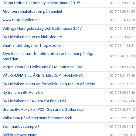
Göran Holter klar som ny seniortränare 2018!
2017-09-29 18:16
Akut personalsituation på kansliet
2017-09-29 14:59
www.trippelbollen.se
2017-09-14 12:39
Vellinge Näringslivsdag och B2B-mässa 2017
2017-09-13 19:37
BK Höllviken söker ny klubbledare
2017-09-13 14:11
Snart är det dags för Trippelbollen!
2017-09-11 11:21
Styrelsen har haft framtidsmöten och satsar på några
2017-09-07 18:33
områden
Vi gratulerar BK Höllvikens F14 till vinsten i DM
2017-09-02 12:26
VÄLKOMNA TILL ÅRETS TJEJCUP I HÖLLVIKEN
2017-08-21 17:30
BK Höllviken söker en fotbollskunnig resurs på deltid
2017-08-21 10:31
Ny tränare i BK Höllviken
2017-08-20 19:30
BK Höllvikens F14 klara för final i DM
2017-08-16 22:00
Grattis BK Höllviken P02 - 3:a i årets Gothia cup
2017-07-22 17:12
Välkomna på vårens sista hemmamatch
2017-06-22 08:42
Sommarlovscamper!
2017-06-20 14:41
Bollskole avslutning
2017-06-19 16:05