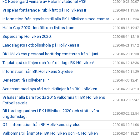
FC Rosengård vinnare av Halör Invitational F13!
2020-10-26 20:07
Vi spelar fortfarande Publikfritt på Höllvikens IP
2020-09-11 11:56
Information från styrelsen till alla BK Höllvikens medlemmar
2020-09-11 07:34
Halör Cup 2020 - Inställt och flyttas fram.
2020-08-16 19:47
Supercamp Höllviken 2020!
2020-08-14 12:10
Landslagets Fotbollsskola på Höllvikens IP
2020-06-21 11:12
BK Höllvikens personal korttidspermitteras från 1 juni
2020-06-20 15:30
Ta plats på sidlinjen och "se" ditt lag i BK Höllviken!
2020-06-12 13:36
Information från BK Höllvikens Styrelse
2020-06-10 11:29
Seriestart På Höllvikens IP
2020-04-30 12:41
Seriestart med nya råd och riktlinjer från BK Höllviken
2020-04-29 20:13
Vi hälsar alla barn födda 2015 välkomna till BK Höllvikens
2020-03-23 09:47
Fotbollsskola!
Bli företagspartner i BK Höllviken 2020 och stötta våra
2020-03-22 22:54
ungdomslag!
Q1 - Information från BK Höllvikens styrelse
2020-03-10 21:06
Välkomna till årsmöte i BK Höllviken och FC Höllviken
2020-02-14 18:27