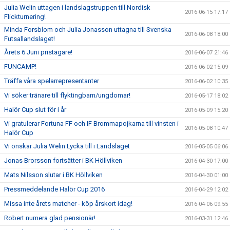
Julia Welin uttagen i landslagstruppen till Nordisk
2016-06-15 17:17
Flickturnering!
Minda Forsblom och Julia Jonasson uttagna till Svenska
2016-06-08 18:00
Futsallandslaget!
Årets 6 Juni pristagare!
2016-06-07 21:46
FUNCAMP!
2016-06-02 15:09
Träffa våra spelarrepresentanter
2016-06-02 10:35
Vi söker tränare till flyktingbarn/ungdomar!
2016-05-17 18:02
Halör Cup slut för i år
2016-05-09 15:20
Vi gratulerar Fortuna FF och IF Brommapojkarna till vinsten i
2016-05-08 10:47
Halör Cup
Vi önskar Julia Welin Lycka till i Landslaget
2016-05-05 06:06
Jonas Brorsson fortsätter i BK Höllviken
2016-04-30 17:00
Mats Nilsson slutar i BK Höllviken
2016-04-30 01:00
Pressmeddelande Halör Cup 2016
2016-04-29 12:02
Missa inte årets matcher - köp årskort idag!
2016-04-06 09:55
Robert numera glad pensionär!
2016-03-31 12:46