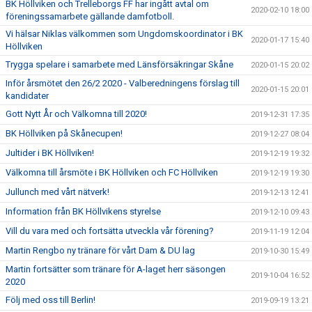
BK Höllviken och Trelleborgs FF har ingått avtal om
2020-02-10 18:00
föreningssamarbete gällande damfotboll.
Vi hälsar Niklas välkommen som Ungdomskoordinator i BK
2020-01-17 15:40
Höllviken
Trygga spelare i samarbete med Länsförsäkringar Skåne
2020-01-15 20:02
Inför årsmötet den 26/2 2020 - Valberedningens förslag till
2020-01-15 20:01
kandidater
Gott Nytt År och Välkomna till 2020!
2019-12-31 17:35
BK Höllviken på Skånecupen!
2019-12-27 08:04
Jultider i BK Höllviken!
2019-12-19 19:32
Välkomna till årsmöte i BK Höllviken och FC Höllviken
2019-12-19 19:30
Jullunch med vårt nätverk!
2019-12-13 12:41
Information från BK Höllvikens styrelse
2019-12-10 09:43
Vill du vara med och fortsätta utveckla vår förening?
2019-11-19 12:04
Martin Rengbo ny tränare för vårt Dam & DU lag
2019-10-30 15:49
Martin fortsätter som tränare för A-laget herr säsongen
2019-10-04 16:52
2020
Följ med oss till Berlin!
2019-09-19 13:21