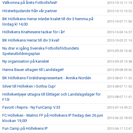
Välkomna på årets Fotbollsfest!
2015-10-15 11:13
Hösterbjudande från vår partner
2015-10-15 10:52
BK Höllvikens Herrar inleder kvalet till div 3 hemma på
2015-10-07 11:06
lördag kl 14,00
Höllvikens Knatteserie tackar för i år!
2015-10-04 16:37
BK Höllvikens Herrar till div 3 kval!
2015-10-03 21:14
Nu drar vi igång Svenska Fotbollsförbundets
2015-09-29 10:46
Spelarutbildningsplan
Ny organisation på kansliet
2015-09-29 10:38
Hanna Bauer uttagen till Landslaget!
2015-09-08 09:06
BK Höllvikens Föräldrarepresentant - Annika Nordén
2015-08-07 11:55
Silver till Höllviken i Gothia Cup!
2015-08-07 11:50
Höllvikentjejer uttagna till Elitläger och Landslagsläger för
2015-08-07 11:41
F15!
Favorit i Repris - Ny FunCamp V.33
2015-07-14 09:21
FC Höllviken - Malmö FF på Höllvikens IP fredag den 26 juni
2015-06-22 18:03
klockan 19,00!
Fun Camp på Höllvikens IP
2015-06-17 12:47