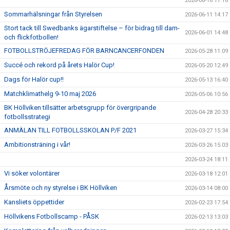
2026-06-16 17:18
Sommarhälsningar från Styrelsen
2026-06-11 14:17
Stort tack till Swedbanks ägarstiftelse – för bidrag till dam-
2026-06-01 14:48
och flickfotbollen!
FOTBOLLSTRÖJEFREDAG FÖR BARNCANCERFONDEN
2026-05-28 11:09
Succé och rekord på årets Halör Cup!
2026-05-20 12:49
Dags för Halör cup!!
2026-05-13 16:40
Matchklimathelg 9-10 maj 2026
2026-05-06 10:56
BK Höllviken tillsätter arbetsgrupp för övergripande
2026-04-28 20:33
fotbollsstrategi
ANMÄLAN TILL FOTBOLLSSKOLAN P/F 2021
2026-03-27 15:34
Ambitionsträning i vår!
2026-03-26 15:03
2026-03-24 18:11
Vi söker volontärer
2026-03-18 12:01
Årsmöte och ny styrelse i BK Höllviken
2026-03-14 08:00
Kansliets öppettider
2026-02-23 17:54
Höllvikens Fotbollscamp - PÅSK
2026-02-13 13:03