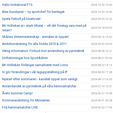
Halör Invitational F15
2024-10-25 13:00
Alex Sundqvist – ny sportchef för herrlaget
2024-10-24 10:36
Spela fotboll på höstlovet!
2024-09-29 16:26
BK Höllviken är i stark tillväxt – vill ditt företag vara med på
2024-09-18 09:59
resan?
Skånes Vintermästerskap - anmälan är öppen!
2024-09-16 14:02
Ambitionsträning för alla födda 2010 & 2011
2024-09-02 09:42
Viktig information: Förbud mot användning av pyroteknik
2024-08-28 16:21
Driftstörningar hos SportAdmin
2024-08-27 09:40
BK Höllviken förlänger samarbetet med Lions
2024-08-22 14:14
Vi gör förändringar i vår laguppställning på IP
2024-08-20 17:28
Nystart efter sommaren - kansliet öppet som vanligt
2024-08-13 16:03
Användandet av pyroteknik på våra hemmamatcher
2024-07-14 12:31
Årets Summer Camp!
2024-06-27 14:48
Sommaravslutning för Miniserien
2024-06-01 20:28
Följ hemmamatcher LIVE
2024-05-22 17:04