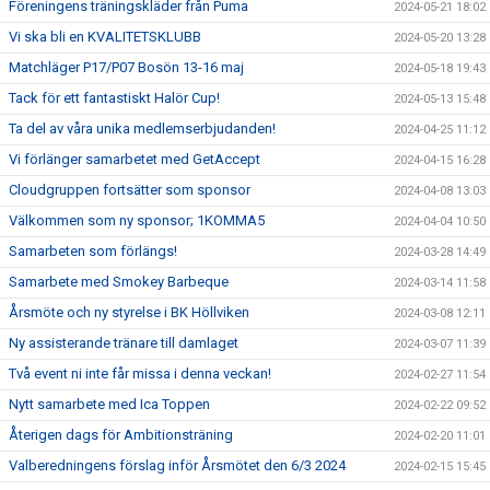
Föreningens träningskläder från Puma
2024-05-21 18:02
Vi ska bli en KVALITETSKLUBB
2024-05-20 13:28
Matchläger P17/P07 Bosön 13-16 maj
2024-05-18 19:43
Tack för ett fantastiskt Halör Cup!
2024-05-13 15:48
Ta del av våra unika medlemserbjudanden!
2024-04-25 11:12
Vi förlänger samarbetet med GetAccept
2024-04-15 16:28
Cloudgruppen fortsätter som sponsor
2024-04-08 13:03
Välkommen som ny sponsor; 1KOMMA5
2024-04-04 10:50
Samarbeten som förlängs!
2024-03-28 14:49
Samarbete med Smokey Barbeque
2024-03-14 11:58
Årsmöte och ny styrelse i BK Höllviken
2024-03-08 12:11
Ny assisterande tränare till damlaget
2024-03-07 11:39
Två event ni inte får missa i denna veckan!
2024-02-27 11:54
Nytt samarbete med Ica Toppen
2024-02-22 09:52
Återigen dags för Ambitionsträning
2024-02-20 11:01
Valberedningens förslag inför Årsmötet den 6/3 2024
2024-02-15 15:45