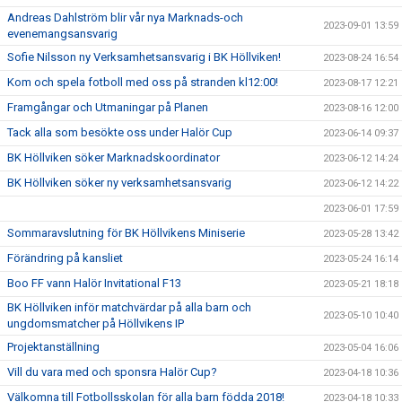
Andreas Dahlström blir vår nya Marknads-och
2023-09-01 13:59
evenemangsansvarig
Sofie Nilsson ny Verksamhetsansvarig i BK Höllviken!
2023-08-24 16:54
Kom och spela fotboll med oss på stranden kl12:00!
2023-08-17 12:21
Framgångar och Utmaningar på Planen
2023-08-16 12:00
Tack alla som besökte oss under Halör Cup
2023-06-14 09:37
BK Höllviken söker Marknadskoordinator
2023-06-12 14:24
BK Höllviken söker ny verksamhetsansvarig
2023-06-12 14:22
2023-06-01 17:59
Sommaravslutning för BK Höllvikens Miniserie
2023-05-28 13:42
Förändring på kansliet
2023-05-24 16:14
Boo FF vann Halör Invitational F13
2023-05-21 18:18
BK Höllviken inför matchvärdar på alla barn och
2023-05-10 10:40
ungdomsmatcher på Höllvikens IP
Projektanställning
2023-05-04 16:06
Vill du vara med och sponsra Halör Cup?
2023-04-18 10:36
Välkomna till Fotbollsskolan för alla barn födda 2018!
2023-04-18 10:33