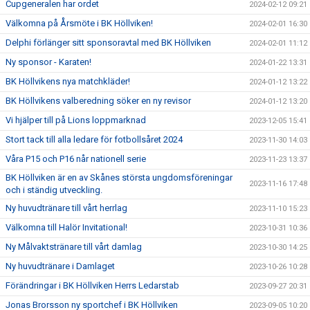
Cupgeneralen har ordet
2024-02-12 09:21
Välkomna på Årsmöte i BK Höllviken!
2024-02-01 16:30
Delphi förlänger sitt sponsoravtal med BK Höllviken
2024-02-01 11:12
Ny sponsor - Karaten!
2024-01-22 13:31
BK Höllvikens nya matchkläder!
2024-01-12 13:22
BK Höllvikens valberedning söker en ny revisor
2024-01-12 13:20
Vi hjälper till på Lions loppmarknad
2023-12-05 15:41
Stort tack till alla ledare för fotbollsåret 2024
2023-11-30 14:03
Våra P15 och P16 når nationell serie
2023-11-23 13:37
BK Höllviken är en av Skånes största ungdomsföreningar
2023-11-16 17:48
och i ständig utveckling.
Ny huvudtränare till vårt herrlag
2023-11-10 15:23
Välkomna till Halör Invitational!
2023-10-31 10:36
Ny Målvaktstränare till vårt damlag
2023-10-30 14:25
Ny huvudtränare i Damlaget
2023-10-26 10:28
Förändringar i BK Höllviken Herrs Ledarstab
2023-09-27 20:31
Jonas Brorsson ny sportchef i BK Höllviken
2023-09-05 10:20