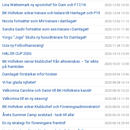
Lina Wettermark ny sportchef för Dam och F17/16
2025-12-05 10:55
BK Höllviken söker tränare och ledare till Herrlaget och P19
2025-12-04 13:55
Nicola fortsätter som MV-tränare i damlaget!
2025-12-02 11:12
Sandra Gashi fortsätter som ass.tränare i Damlaget!
2025-12-01 11:40
Yorgo "Jojje" Skulis ny huvudtränare för Damlaget!
2025-11-29 11:16
Izze ny Fotbollsansvarig!
2025-11-28 12:20
HALÖR CUP 2026
2025-10-10 13:49
BK Höllviken värvar klubbchef från allsvenskan – Tar sikte
2025-10-01 12:00
på framtiden
Damlaget förstärker inför hösten
2025-09-04 13:46
Vi har glada nyheter!
2025-08-28 16:14
Välkomna Caroline och Samir till BK Höllvikens kansli!
2025-08-20 10:22
Välkomna till en ny säsong!
2025-08-15 11:49
BK Höllviken söker Klubbchef och Föreningsadministratör!
2025-08-05 13:52
Årets Summer Camp avslutad - tack till alla!
2025-06-23 14:53
En ny strategi för föreningens framtid!
2025-06-18 20:49