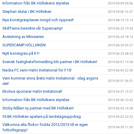
Information från BK Höllvikens styrelse
2019-09-09 09:06
Stephan slutar i BK Höllviken
2019-09-06 16:37
Nya konstgräsplanen invigd och öppnad!
2019-08-10 15:13
SkillTwins besökte vår Supercamp!
2019-06-25 19:53
Avslutning av Miniserien
2019-06-24 18:14
SUPERCAMP HÖLLVIKEN!
2019-06-24 09:27
Nytt konstgräs på K1!
2019-06-23 08:53
Svensk fastighetsförmedling blir partner i BK Höllviken!
2019-06-07 13:58
Nacka FC vann Halör Invitational för F15!
2019-06-04 22:30
Vem kommer vinna årets Halör Invitational - idag avgörs
2019-06-01 06:31
det!
Ekohus sponsrar Halör Invitational!
2019-05-21 15:27
Information från BK Höllvikens styrelse
2019-05-06 10:45
Stoby Måleri ny partner med BK Höllviken!
2019-05-03 14:08
fd BK Höllviken spelare på landslagsuppdrag
2019-05-02 22:53
Välkomna alla flickor födda 2012/2013 till er egen
2019-04-30 11:09
fotbollsgrupp!