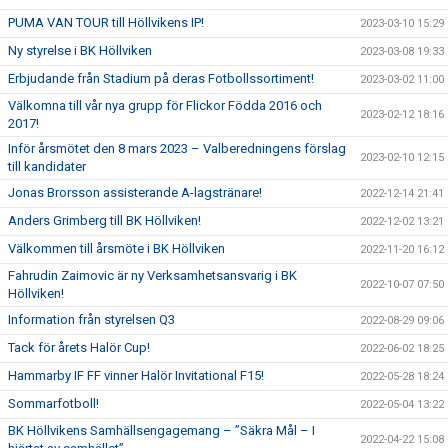
PUMA VAN TOUR till Höllvikens IP!
2023-03-10 15:29
Ny styrelse i BK Höllviken
2023-03-08 19:33
Erbjudande från Stadium på deras Fotbollssortiment!
2023-03-02 11:00
Välkomna till vår nya grupp för Flickor Födda 2016 och
2023-02-12 18:16
2017!
Inför årsmötet den 8 mars 2023 – Valberedningens förslag
2023-02-10 12:15
till kandidater
Jonas Brorsson assisterande A-lagstränare!
2022-12-14 21:41
Anders Grimberg till BK Höllviken!
2022-12-02 13:21
Välkommen till årsmöte i BK Höllviken
2022-11-20 16:12
Fahrudin Zaimovic är ny Verksamhetsansvarig i BK
2022-10-07 07:50
Höllviken!
Information från styrelsen Q3
2022-08-29 09:06
Tack för årets Halör Cup!
2022-06-02 18:25
Hammarby IF FF vinner Halör Invitational F15!
2022-05-28 18:24
Sommarfotboll!
2022-05-04 13:22
BK Höllvikens Samhällsengagemang – ”Säkra Mål – I
2022-04-22 15:08