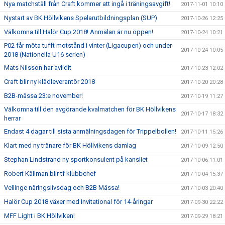
Nya matchställ från Craft kommer att ingå i träningsavgift!
2017-11-01 10:10
Nystart av BK Höllvikens Spelarutbildningsplan (SUP)
2017-10-26 12:25
Välkomna till Halör Cup 2018! Anmälan är nu öppen!
2017-10-24 10:21
P02 får möta tufft motstånd i vinter (Ligacupen) och under
2017-10-24 10:05
2018 (Nationella U16 serien)
Mats Nilsson har avlidit
2017-10-23 12:02
Craft blir ny klädleverantör 2018
2017-10-20 20:28
B2B-mässa 23:e november!
2017-10-19 11:27
Välkomna till den avgörande kvalmatchen för BK Höllvikens
2017-10-17 18:32
herrar
Endast 4 dagar till sista anmälningsdagen för Trippelbollen!
2017-10-11 15:26
Klart med ny tränare för BK Höllvikens damlag
2017-10-09 12:50
Stephan Lindstrand ny sportkonsulent på kansliet
2017-10-06 11:01
Robert Källman blir tf klubbchef
2017-10-04 15:37
Vellinge näringslivsdag och B2B Mässa!
2017-10-03 20:40
Halör Cup 2018 växer med Invitational för 14-åringar
2017-09-30 22:22
MFF Light i BK Höllviken!
2017-09-29 18:21