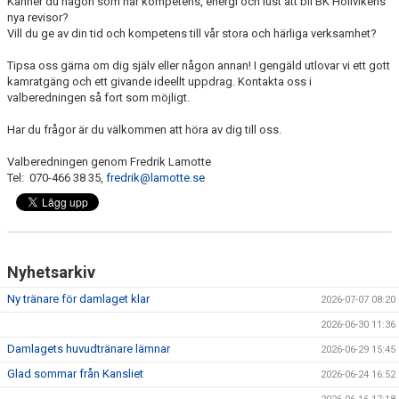
Känner du någon som har kompetens, energi och lust att bli BK Höllvikens
BILDGALLERI
nya revisor?
Vill du ge av din tid och kompetens till vår stora och härliga verksamhet?
DOKUMENT
Tipsa oss gärna om dig själv eller någon annan! I gengäld utlovar vi ett gott
kamratgäng och ett givande ideellt uppdrag. Kontakta oss i
SPELKLAR - FOLKSAM
valberedningen så fort som möjligt.
Har du frågor är du välkommen att höra av dig till oss.
FÖR BESÖKARE
Valberedningen genom Fredrik Lamotte
WEBSHOP
Tel: 070-466 38 35,
fredrik@lamotte.se
Nyhetsarkiv
Ny tränare för damlaget klar
2026-07-07 08:20
2026-06-30 11:36
Damlagets huvudtränare lämnar
2026-06-29 15:45
Glad sommar från Kansliet
2026-06-24 16:52