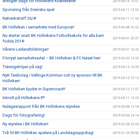
Äntligen dags för Höllvikens Knatteserie!
2019-04-14 10:07
Sponsring från Svenska spel
2019-04-11 13:55
Nätverksträff 26/4!
2019-04-11 11:53
BK Höllviken i samarbete med Europcar!
2019-04-08 16:52
Nu startar snart BK Höllvikens Fotbollsskola för alla barn
2019-04-01 20:07
födda 2014!
Vårens Ledarutbildningar!
2019-03-21 16:22
Förnyat samarbetsavtal – BK Höllviken & FC Näset herr
2019-03-20 13:29
Träningströjan på väg!
2019-03-13 16:09
Nytt Taxibolag i Vellinge Kommun och ny sponsor till BK
2019-03-13 15:12
Höllviken!
BK Höllviken bjuder in Supercoach!
2019-03-12 17:07
Inbrott på Höllvikens IP!
2019-03-11 13:23
Nulägesrapport från BK Höllvikens styrelse
2019-03-08 13:18
Dags för fotografering!
2019-03-04 14:14
Ny styrelse i BK Höllviken!
2019-02-28 22:03
Två fd BK Höllviken spelare på Landslagsuppdrag!
2019-01-24 09:56