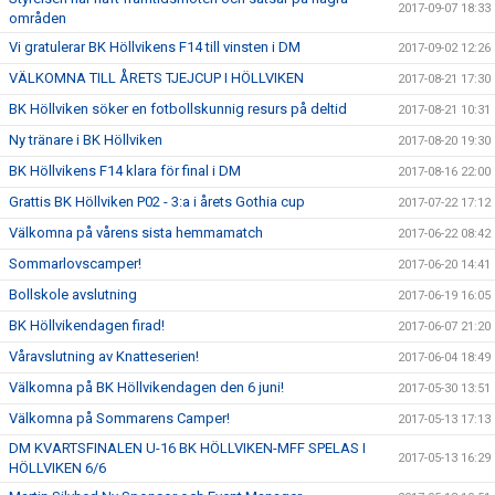
2017-09-07 18:33
områden
Vi gratulerar BK Höllvikens F14 till vinsten i DM
2017-09-02 12:26
VÄLKOMNA TILL ÅRETS TJEJCUP I HÖLLVIKEN
2017-08-21 17:30
BK Höllviken söker en fotbollskunnig resurs på deltid
2017-08-21 10:31
Ny tränare i BK Höllviken
2017-08-20 19:30
BK Höllvikens F14 klara för final i DM
2017-08-16 22:00
Grattis BK Höllviken P02 - 3:a i årets Gothia cup
2017-07-22 17:12
Välkomna på vårens sista hemmamatch
2017-06-22 08:42
Sommarlovscamper!
2017-06-20 14:41
Bollskole avslutning
2017-06-19 16:05
BK Höllvikendagen firad!
2017-06-07 21:20
Våravslutning av Knatteserien!
2017-06-04 18:49
Välkomna på BK Höllvikendagen den 6 juni!
2017-05-30 13:51
Välkomna på Sommarens Camper!
2017-05-13 17:13
DM KVARTSFINALEN U-16 BK HÖLLVIKEN-MFF SPELAS I
2017-05-13 16:29
HÖLLVIKEN 6/6