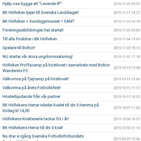
Hjälp oss bygga ett "Levande IP"
2015-11-25 09:37
BK Höllviken tjejer till Svenska Landslaget!
2015-11-17 14:27
BK Höllviken + Sundsgymnasiet = SANT
2015-11-10 10:18
Föreningsutbildningen har startat!
2015-11-05 09:09
Till alla föräldrar i BK Höllviken
2015-11-04 19:09
Spelare till Bolton!
2015-11-03 18:14
NU startar vår stora ungdomssatsning!
2015-11-01 17:18
Höllviken Proffscamp på höstlovet i samarbete med Bolton
2015-10-19 13:48
Wanderers FC
Välkomna på Tjejcamp på höstlovet!
2015-10-15 15:06
Välkomna på årets Fotbollsfest!
2015-10-15 11:13
Hösterbjudande från vår partner
2015-10-15 10:52
BK Höllvikens Herrar inleder kvalet till div 3 hemma på
2015-10-07 11:06
lördag kl 14,00
Höllvikens Knatteserie tackar för i år!
2015-10-04 16:37
BK Höllvikens Herrar till div 3 kval!
2015-10-03 21:14
Nu drar vi igång Svenska Fotbollsförbundets
2015-09-29 10:46