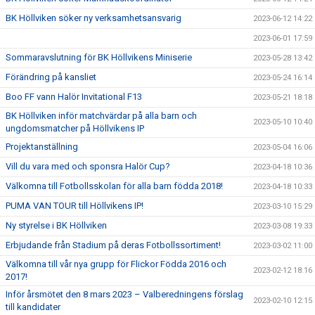
BK Höllviken söker ny verksamhetsansvarig
2023-06-12 14:22
2023-06-01 17:59
Sommaravslutning för BK Höllvikens Miniserie
2023-05-28 13:42
Förändring på kansliet
2023-05-24 16:14
Boo FF vann Halör Invitational F13
2023-05-21 18:18
BK Höllviken inför matchvärdar på alla barn och
2023-05-10 10:40
ungdomsmatcher på Höllvikens IP
Projektanställning
2023-05-04 16:06
Vill du vara med och sponsra Halör Cup?
2023-04-18 10:36
Välkomna till Fotbollsskolan för alla barn födda 2018!
2023-04-18 10:33
PUMA VAN TOUR till Höllvikens IP!
2023-03-10 15:29
Ny styrelse i BK Höllviken
2023-03-08 19:33
Erbjudande från Stadium på deras Fotbollssortiment!
2023-03-02 11:00
Välkomna till vår nya grupp för Flickor Födda 2016 och
2023-02-12 18:16
2017!
Inför årsmötet den 8 mars 2023 – Valberedningens förslag
2023-02-10 12:15
till kandidater