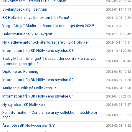
Välkommen till årsmöte i BK Höllviken
2022-01-23 19:16
Spelarutveckling i centrum
2022-01-19 17:13
BK Höllvikens nya kollektion från Puma!
2021-12-28 12:59
Yorgo “Jojje” Skulis – tränare för damlaget även 2022!
2021-12-20 10:21
Halör Invitational 2021 avgjort!
2021-11-08 17:49
Ny klädleverantör och återförsäljare till BK Höllviken!
2021-10-11 10:31
Information från BK Höllvikens styrelse Q3
2021-10-04 20:56
Stoby Måleri förlänger! "I dessa tider ser vi vikten av vad
2021-08-31 09:43
sponsring kan göra!"
Diplomerad Förening
2021-06-30 10:42
Information från BK Höllvikens styrelse Q2
2021-06-29 14:50
Äntligen publik på Höllvikens IP!
2021-06-04 15:20
Information från BK Höllvikens styrelse Q1
2021-04-05 21:05
Ny styrelse i BK Höllviken
2021-03-03 19:47
För information - Craft lanserar ny kollektion matchtröjor
2021-03-01 19:22
2022
Årsmöte i BK Höllviken den 3/3
2021-02-24 16:42