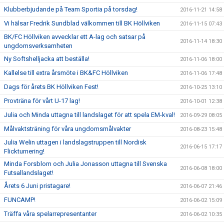
Klubberbjudande på Team Sportia på torsdag!
2016-11-21 14:58
Vi hälsar Fredrik Sundblad välkommen till BK Höllviken
2016-11-15 07:43
BK/FC Höllviken avvecklar ett A-lag och satsar på
2016-11-14 18:30
ungdomsverksamheten
Ny Softshelljacka att beställa!
2016-11-06 18:00
Kallelse till extra årsmöte i BK&FC Höllviken
2016-11-06 17:48
Dags för årets BK Höllviken Fest!
2016-10-25 13:10
Provträna för vårt U-17 lag!
2016-10-01 12:38
Julia och Minda uttagna till landslaget för att spela EM-kval!
2016-09-29 08:05
Målvaktsträning för våra ungdomsmålvakter
2016-08-23 15:48
Julia Welin uttagen i landslagstruppen till Nordisk
2016-06-15 17:17
Flickturnering!
Minda Forsblom och Julia Jonasson uttagna till Svenska
2016-06-08 18:00
Futsallandslaget!
Årets 6 Juni pristagare!
2016-06-07 21:46
FUNCAMP!
2016-06-02 15:09
Träffa våra spelarrepresentanter
2016-06-02 10:35