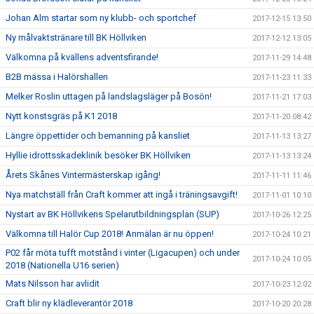
Johan Alm startar som ny klubb- och sportchef
2017-12-15 13:50
Ny målvaktstränare till BK Höllviken
2017-12-12 13:05
Välkomna på kvällens adventsfirande!
2017-11-29 14:48
B2B mässa i Halörshallen
2017-11-23 11:33
Melker Roslin uttagen på landslagsläger på Bosön!
2017-11-21 17:03
Nytt konstsgräs på K1 2018
2017-11-20 08:42
Längre öppettider och bemanning på kansliet
2017-11-13 13:27
Hyllie idrottsskadeklinik besöker BK Höllviken
2017-11-13 13:24
Årets Skånes Vintermästerskap igång!
2017-11-11 11:46
Nya matchställ från Craft kommer att ingå i träningsavgift!
2017-11-01 10:10
Nystart av BK Höllvikens Spelarutbildningsplan (SUP)
2017-10-26 12:25
Välkomna till Halör Cup 2018! Anmälan är nu öppen!
2017-10-24 10:21
P02 får möta tufft motstånd i vinter (Ligacupen) och under
2017-10-24 10:05
2018 (Nationella U16 serien)
Mats Nilsson har avlidit
2017-10-23 12:02
Craft blir ny klädleverantör 2018
2017-10-20 20:28