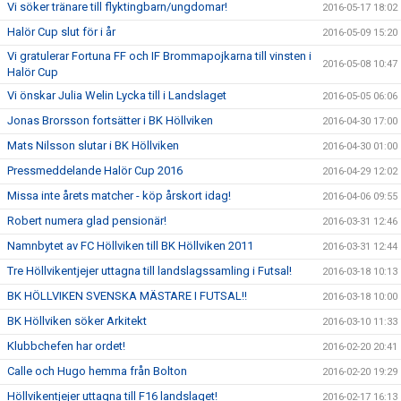
Vi söker tränare till flyktingbarn/ungdomar!
2016-05-17 18:02
Halör Cup slut för i år
2016-05-09 15:20
Vi gratulerar Fortuna FF och IF Brommapojkarna till vinsten i
2016-05-08 10:47
Halör Cup
Vi önskar Julia Welin Lycka till i Landslaget
2016-05-05 06:06
Jonas Brorsson fortsätter i BK Höllviken
2016-04-30 17:00
Mats Nilsson slutar i BK Höllviken
2016-04-30 01:00
Pressmeddelande Halör Cup 2016
2016-04-29 12:02
Missa inte årets matcher - köp årskort idag!
2016-04-06 09:55
Robert numera glad pensionär!
2016-03-31 12:46
Namnbytet av FC Höllviken till BK Höllviken 2011
2016-03-31 12:44
Tre Höllvikentjejer uttagna till landslagssamling i Futsal!
2016-03-18 10:13
BK HÖLLVIKEN SVENSKA MÄSTARE I FUTSAL!!
2016-03-18 10:00
BK Höllviken söker Arkitekt
2016-03-10 11:33
Klubbchefen har ordet!
2016-02-20 20:41
Calle och Hugo hemma från Bolton
2016-02-20 19:29
Höllvikentjejer uttagna till F16 landslaget!
2016-02-17 16:13