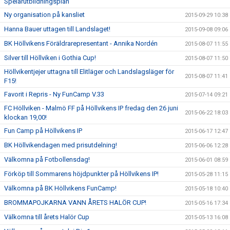
Spelarutbildningsplan
Ny organisation på kansliet
2015-09-29 10:38
Hanna Bauer uttagen till Landslaget!
2015-09-08 09:06
BK Höllvikens Föräldrarepresentant - Annika Nordén
2015-08-07 11:55
Silver till Höllviken i Gothia Cup!
2015-08-07 11:50
Höllvikentjejer uttagna till Elitläger och Landslagsläger för
2015-08-07 11:41
F15!
Favorit i Repris - Ny FunCamp V.33
2015-07-14 09:21
FC Höllviken - Malmö FF på Höllvikens IP fredag den 26 juni
2015-06-22 18:03
klockan 19,00!
Fun Camp på Höllvikens IP
2015-06-17 12:47
BK Höllvikendagen med prisutdelning!
2015-06-06 12:28
Välkomna på Fotbollensdag!
2015-06-01 08:59
Förköp till Sommarens höjdpunkter på Höllvikens IP!
2015-05-28 11:15
Välkomna på BK Höllvikens FunCamp!
2015-05-18 10:40
BROMMAPOJKARNA VANN ÅRETS HALÖR CUP!
2015-05-16 17:34
Välkomna till årets Halör Cup
2015-05-13 16:08