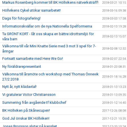
Markus Rosenberg kommer till BK Höllvikens nätverksträff!
2018-03-21 10:15
Höllvikens Cykel utökar samarbetet!
2018-03-16 09:38
Dags för fotografering!
2018-03-03 17:58
Informationskvällar om de nya Nationella Spelformerna
2018-02-13 19:28
Ta GRÖNT KORT - låt oss skapa en bättre idrottsmiljö för
2018-02-13 15:07
våra barn
Välkomna till vår Mini Knatte Serie med 3 mot 3 spel för 7-
2018-02-08 12:32
åringar
Fortsatt samarbete med Here We Go!
2018-02-07 22:54
Ny föräldrarepresentant
2018-01-23 08:31
Välkomna till årsmöte och workshop med Thomas Önnevik
2018-01-18 16:28
27/2 2018
Nytt år, nytt klädavtal!
2018-01-13 13:23
Vi gratulerar Victor Christiansson
2018-01-13 09:35
Summering från avgående tf klubbchef
2018-01-12 14:40
BK Höllviken på Skånecupen!
2017-12-26 08:08
God Jul önskar BK Höllviken!
2017-12-21 10:35
Jonas Brorsson slutar på kansliet
2017-12-20 10:24