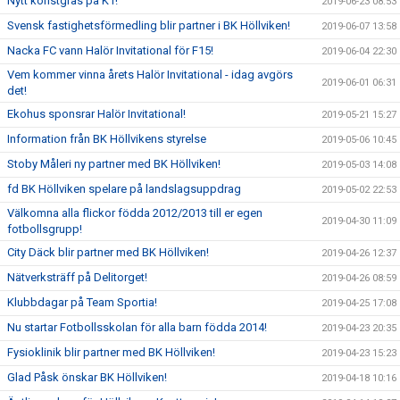
Nytt konstgräs på K1!
2019-06-23 08:53
Svensk fastighetsförmedling blir partner i BK Höllviken!
2019-06-07 13:58
Nacka FC vann Halör Invitational för F15!
2019-06-04 22:30
Vem kommer vinna årets Halör Invitational - idag avgörs
2019-06-01 06:31
det!
Ekohus sponsrar Halör Invitational!
2019-05-21 15:27
Information från BK Höllvikens styrelse
2019-05-06 10:45
Stoby Måleri ny partner med BK Höllviken!
2019-05-03 14:08
fd BK Höllviken spelare på landslagsuppdrag
2019-05-02 22:53
Välkomna alla flickor födda 2012/2013 till er egen
2019-04-30 11:09
fotbollsgrupp!
City Däck blir partner med BK Höllviken!
2019-04-26 12:37
Nätverksträff på Delitorget!
2019-04-26 08:59
Klubbdagar på Team Sportia!
2019-04-25 17:08
Nu startar Fotbollsskolan för alla barn födda 2014!
2019-04-23 20:35
Fysioklinik blir partner med BK Höllviken!
2019-04-23 15:23
Glad Påsk önskar BK Höllviken!
2019-04-18 10:16