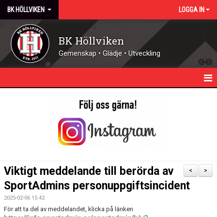
BK HÖLLVIKEN
LOGGA IN
BK Höllviken
Gemenskap • Glädje • Utveckling
HEM
KALENDER
NYHETER
KONTAKT - ÖPPETTIDER
Viktigt meddelande till berörda av
<
>
FÖRENINGEN
SportAdmins personuppgiftsincident
2025-02-06 15:42
DOMARE
För att ta del av meddelandet, klicka på länken