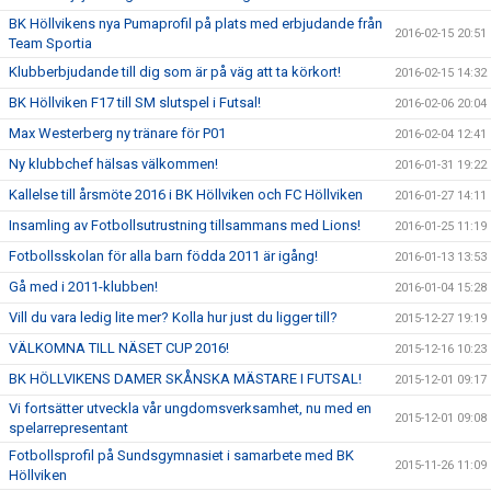
BK Höllvikens nya Pumaprofil på plats med erbjudande från
2016-02-15 20:51
Team Sportia
Klubberbjudande till dig som är på väg att ta körkort!
2016-02-15 14:32
BK Höllviken F17 till SM slutspel i Futsal!
2016-02-06 20:04
Max Westerberg ny tränare för P01
2016-02-04 12:41
Ny klubbchef hälsas välkommen!
2016-01-31 19:22
Kallelse till årsmöte 2016 i BK Höllviken och FC Höllviken
2016-01-27 14:11
Insamling av Fotbollsutrustning tillsammans med Lions!
2016-01-25 11:19
Fotbollsskolan för alla barn födda 2011 är igång!
2016-01-13 13:53
Gå med i 2011-klubben!
2016-01-04 15:28
Vill du vara ledig lite mer? Kolla hur just du ligger till?
2015-12-27 19:19
VÄLKOMNA TILL NÄSET CUP 2016!
2015-12-16 10:23
BK HÖLLVIKENS DAMER SKÅNSKA MÄSTARE I FUTSAL!
2015-12-01 09:17
Vi fortsätter utveckla vår ungdomsverksamhet, nu med en
2015-12-01 09:08
spelarrepresentant
Fotbollsprofil på Sundsgymnasiet i samarbete med BK
2015-11-26 11:09
Höllviken