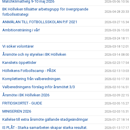
Matchklimathelg 9-10 maj 2026
2026-05-06 10:56
BK Höllviken tillsätter arbetsgrupp för övergripande
2026-04-28 20:33
fotbollsstrategi
ANMÄLAN TILL FOTBOLLSSKOLAN P/F 2021
2026-03-27 15:34
Ambitionsträning i vår!
2026-03-26 15:03
2026-03-24 18:11
Vi söker volontärer
2026-03-18 12:01
Årsmöte och ny styrelse i BK Höllviken
2026-03-14 08:00
Kansliets öppettider
2026-02-23 17:54
Höllvikens Fotbollscamp - PÅSK
2026-02-13 13:03
Komplettering från valberedningen.
2026-02-10 17:33
Valberedningens förslag inför årsmötet 3/3
2026-02-10 16:51
Årsmöte i BK Höllviken 2026
2026-02-09 22:15
FRITIDSKORTET - GUIDE
2026-02-05 15:27
MINISERIEN 2026
2026-02-03 15:31
Kallelse till extra årsmöte gällande stadgeändringar
2026-01-27 18:14
IS PLÅT - Starka samarbeten skapar starka resultat.
2026-01-13 17:17