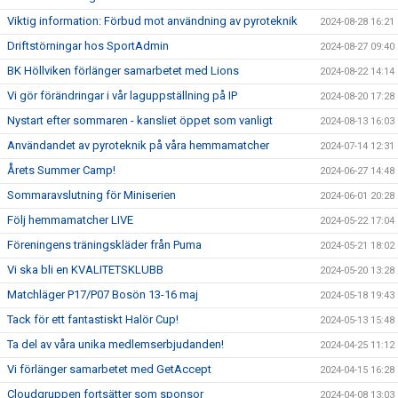
Viktig information: Förbud mot användning av pyroteknik
2024-08-28 16:21
Driftstörningar hos SportAdmin
2024-08-27 09:40
BK Höllviken förlänger samarbetet med Lions
2024-08-22 14:14
Vi gör förändringar i vår laguppställning på IP
2024-08-20 17:28
Nystart efter sommaren - kansliet öppet som vanligt
2024-08-13 16:03
Användandet av pyroteknik på våra hemmamatcher
2024-07-14 12:31
Årets Summer Camp!
2024-06-27 14:48
Sommaravslutning för Miniserien
2024-06-01 20:28
Följ hemmamatcher LIVE
2024-05-22 17:04
Föreningens träningskläder från Puma
2024-05-21 18:02
Vi ska bli en KVALITETSKLUBB
2024-05-20 13:28
Matchläger P17/P07 Bosön 13-16 maj
2024-05-18 19:43
Tack för ett fantastiskt Halör Cup!
2024-05-13 15:48
Ta del av våra unika medlemserbjudanden!
2024-04-25 11:12
Vi förlänger samarbetet med GetAccept
2024-04-15 16:28
Cloudgruppen fortsätter som sponsor
2024-04-08 13:03