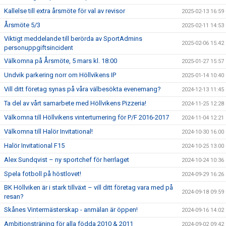
Kallelse till extra årsmöte för val av revisor
2025-02-13 16:59
Årsmöte 5/3
2025-02-11 14:53
Viktigt meddelande till berörda av SportAdmins
2025-02-06 15:42
personuppgiftsincident
Välkomna på Årsmöte, 5 mars kl. 18:00
2025-01-27 15:57
Undvik parkering norr om Höllvikens IP
2025-01-14 10:40
Vill ditt företag synas på våra välbesökta evenemang?
2024-12-13 11:45
Ta del av vårt samarbete med Höllvikens Pizzeria!
2024-11-25 12:28
Välkomna till Höllvikens vinterturnering för P/F 2016-2017
2024-11-04 12:21
Välkomna till Halör Invitational!
2024-10-30 16:00
Halör Invitational F15
2024-10-25 13:00
Alex Sundqvist – ny sportchef för herrlaget
2024-10-24 10:36
Spela fotboll på höstlovet!
2024-09-29 16:26
BK Höllviken är i stark tillväxt – vill ditt företag vara med på
2024-09-18 09:59
resan?
Skånes Vintermästerskap - anmälan är öppen!
2024-09-16 14:02
Ambitionsträning för alla födda 2010 & 2011
2024-09-02 09:42