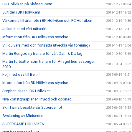
BK Höllviken på Skånecupen!
2019-12-27 08:04
Jultider i BK Höllviken!
2019-12-19 19:32
Välkomna till årsmöte i BK Höllviken och FC Höllviken
2019-12-19 19:30
Jullunch med vårt nätverk!
2019-12-13 12:41
Information från BK Höllvikens styrelse
2019-12-10 09:43
Vill du vara med och fortsätta utveckla vår förening?
2019-11-19 12:04
Martin Rengbo ny tränare för vårt Dam & DU lag
2019-10-30 15:49
Martin fortsätter som tränare för A-laget herr säsongen
2019-10-04 16:52
2020
Följ med oss till Berlin!
2019-09-19 13:21
Information från BK Höllvikens styrelse
2019-09-09 09:06
Stephan slutar i BK Höllviken
2019-09-06 16:37
Nya konstgräsplanen invigd och öppnad!
2019-08-10 15:13
SkillTwins besökte vår Supercamp!
2019-06-25 19:53
Avslutning av Miniserien
2019-06-24 18:14
SUPERCAMP HÖLLVIKEN!
2019-06-24 09:27