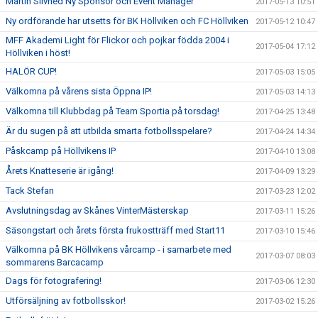
Martin Silvhed Ny Sponsor och Event Manager
2017-05-13 10:51
Ny ordförande har utsetts för BK Höllviken och FC Höllviken
2017-05-12 10:47
MFF Akademi Light för Flickor och pojkar födda 2004 i
2017-05-04 17:12
Höllviken i höst!
HALÖR CUP!
2017-05-03 15:05
Välkomna på vårens sista Öppna IP!
2017-05-03 14:13
Välkomna till Klubbdag på Team Sportia på torsdag!
2017-04-25 13:48
Är du sugen på att utbilda smarta fotbollsspelare?
2017-04-24 14:34
Påskcamp på Höllvikens IP
2017-04-10 13:08
Årets Knatteserie är igång!
2017-04-09 13:29
Tack Stefan
2017-03-23 12:02
Avslutningsdag av Skånes VinterMästerskap
2017-03-11 15:26
Säsongstart och årets första frukostträff med Start11
2017-03-10 15:46
Välkomna på BK Höllvikens vårcamp - i samarbete med
2017-03-07 08:03
sommarens Barcacamp
Dags för fotografering!
2017-03-06 12:30
Utförsäljning av fotbollsskor!
2017-03-02 15:26