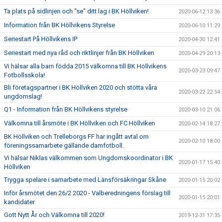
Ta plats på sidlinjen och "se" ditt lag i BK Höllviken!
2020-06-12 13:36
Information från BK Höllvikens Styrelse
2020-06-10 11:29
Seriestart På Höllvikens IP
2020-04-30 12:41
Seriestart med nya råd och riktlinjer från BK Höllviken
2020-04-29 20:13
Vi hälsar alla barn födda 2015 välkomna till BK Höllvikens
2020-03-23 09:47
Fotbollsskola!
Bli företagspartner i BK Höllviken 2020 och stötta våra
2020-03-22 22:54
ungdomslag!
Q1 - Information från BK Höllvikens styrelse
2020-03-10 21:06
Välkomna till årsmöte i BK Höllviken och FC Höllviken
2020-02-14 18:27
BK Höllviken och Trelleborgs FF har ingått avtal om
2020-02-10 18:00
föreningssamarbete gällande damfotboll.
Vi hälsar Niklas välkommen som Ungdomskoordinator i BK
2020-01-17 15:40
Höllviken
Trygga spelare i samarbete med Länsförsäkringar Skåne
2020-01-15 20:02
Inför årsmötet den 26/2 2020 - Valberedningens förslag till
2020-01-15 20:01
kandidater
Gott Nytt År och Välkomna till 2020!
2019-12-31 17:35