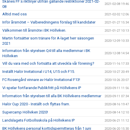
Skånes FF:s riktlinjer utifrån gällande restriktioner 2021-02-
2021-02-08 19:46
08
Alltid med oss
2021-02-02 12:06
Inför årsmötet – Valberedningens förslag till kandidater
2021-01-27 15:34
Välkommen till årsmöte i BK Höllviken.
2021-01-27 10:13
Martin fortsätter som tränare för A-laget herr säsongen
2020-12-09 10:33
2021
Information från styrelsen Q4 till alla medlemmar i BK
2020-12-08 14:54
Höllviken
Vill du vara med och fortsätta att utveckla vår förening?
2020-11-16 17:33
Inställt Halör Invitational i U14, U15 och F15.
2020-10-27 20:49
FC Rosengård vinnare av Halör Invitational F13!
2020-10-26 20:07
Vi spelar fortfarande Publikfritt på Höllvikens IP
2020-09-11 11:56
Information från styrelsen till alla BK Höllvikens medlemmar
2020-09-11 07:34
Halör Cup 2020 - Inställt och flyttas fram.
2020-08-16 19:47
Supercamp Höllviken 2020!
2020-08-14 12:10
Landslagets Fotbollsskola på Höllvikens IP
2020-06-21 11:12
BK Höllvikens personal korttidspermitteras från 1 juni
2020-06-20 15:30