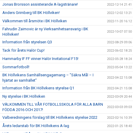
Jonas Brorsson assisterande A-lagstränare!
2022-12-14 21:41
Anders Grimberg till BK Höllviken!
2022-12-02 13:21
Välkommen till årsmöte i BK Höllviken
2022-11-20 16:12
Fahrudin Zaimovic är ny Verksamhetsansvarig i BK
2022-10-07 07:50
Höllviken!
Information från styrelsen Q3
2022-08-29 09:06
Tack för årets Halör Cup!
2022-06-02 18:25
Hammarby IF FF vinner Halör Invitational F15!
2022-05-28 18:24
Sommarfotboll!
2022-05-04 13:22
BK Höllvikens Samhällsengagemang – ”Säkra Mål – I
2022-04-22 15:08
hjärtat av samhället”
Information från BK Höllvikens styrelse Q1
2022-04-21 15:08
Ny styrelse i BK Höllviken
2022-03-09 20:44
VÄLKOMMEN TILL VÅR FOTBOLLSSKOLA FÖR ALLA BARN
2022-03-03 09:03
FÖDDA 2016 OCH 2017!
Valberedningens förslag till BK Höllvikens styrelse 2022
2022-02-16 10:39
Årets ledarstab för BK Höllvikens A-lag
2022-01-25 18:40