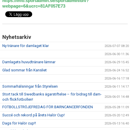
https://info.sportadmin.se/sportadmin/b/v?
BILDGALLERI
webpage=6&ucrc=81AF057E73
DOKUMENT
SPELKLAR - FOLKSAM
Nyhetsarkiv
FÖR BESÖKARE
Ny tränare för damlaget klar
2026-07-07 08:20
2026-06-30 11:36
WEBSHOP
Damlagets huvudtränare lämnar
2026-06-29 15:45
Glad sommar från Kansliet
2026-06-24 16:52
2026-06-16 17:18
Sommarhälsningar från Styrelsen
2026-06-11 14:17
Stort tack till Swedbanks ägarstiftelse – för bidrag till dam-
2026-06-01 14:48
och flickfotbollen!
FOTBOLLSTRÖJEFREDAG FÖR BARNCANCERFONDEN
2026-05-28 11:09
Succé och rekord på årets Halör Cup!
2026-05-20 12:49
Dags för Halör cup!!
2026-05-13 16:40