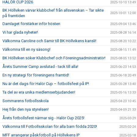
HALÖR CUP 2026
2025-10-10 13:49
BK Höllviken värvar klubbchef från allsvenskan – Tar sikte
2025-10-01 12:00
på framtiden
Damlaget förstärker inför hösten
2025-09-04 13:46
Vi har glada nyheter!
2025-08-28 16:14
Välkomna Caroline och Samir till BK Höllvikens kansli!
2025-08-20 10:22
Välkomna till en ny säsong!
2025-08-15 11:49
BK Höllviken söker Klubbchef och Föreningsadministratör!
2025-08-05 13:52
Årets Summer Camp avslutad - tack till alla!
2025-06-23 14:53
En ny strategi för föreningens framtid!
2025-06-18 20:49
Nu är det dags för Halör Cup – fotbollsfest på IP!
2025-05-28 13:40
Ta del av era unika medlemserbjudanden!
2025-05-16 13:33
Sommarens fotbollsskola
2025-04-23 10:45
Hej från den nya styrelsen!
2025-04-09 21:33
Årets fotbollsfest närmar sig - Halör Cup 2025!
2025-03-29
Välkomna till Fotbollsskolan för alla barn födda 2020!
2025-02-24
MFF arrangerar påskfotboll på Höllvikens IP
2025-02-18