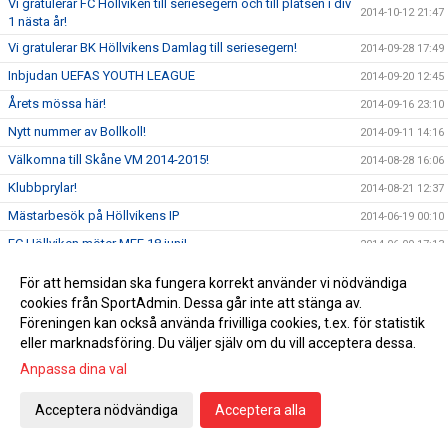
Vi gratulerar FC Höllviken till seriesegern och till platsen i div
2014-10-12 21:47
1 nästa år!
Vi gratulerar BK Höllvikens Damlag till seriesegern!
2014-09-28 17:49
Inbjudan UEFAS YOUTH LEAGUE
2014-09-20 12:45
Årets mössa här!
2014-09-16 23:10
Nytt nummer av Bollkoll!
2014-09-11 14:16
Välkomna till Skåne VM 2014-2015!
2014-08-28 16:06
Klubbprylar!
2014-08-21 12:37
Mästarbesök på Höllvikens IP
2014-06-19 00:10
FC Höllviken möter MFF 18 juni!
2014-06-09 17:13
VEDBÆK SØLLERØD BOLDKLUB VANN ÅRETS HALÖR CUP
2014-06-02 12:30
För att hemsidan ska fungera korrekt använder vi nödvändiga
FC Höllviken vann seriefinalen mot FC Rosengård!
2014-05-24 16:50
cookies från SportAdmin. Dessa går inte att stänga av.
Föreningen kan också använda frivilliga cookies, t.ex. för statistik
FC Höllviken i tidig seriefinal på lördag
2014-05-20 14:18
eller marknadsföring. Du väljer själv om du vill acceptera dessa.
Alla tre seniorlagen vann i helgen.
2014-05-19 03:54
Anpassa dina val
FC Höllviken vidare i DM
2014-05-15 11:40
Acceptera nödvändiga
Acceptera alla
Välkomna till fotbollskolan för alla barn födda 2009
2014-04-24 11:57
Coerver vårcamp
2014-04-15 12:34