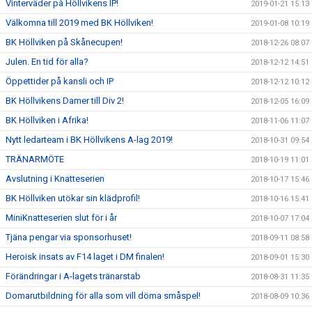
Vinterväder på Höllvikens IP!
2019-01-21 15:13
Välkomna till 2019 med BK Höllviken!
2019-01-08 10:19
BK Höllviken på Skånecupen!
2018-12-26 08:07
Julen. En tid för alla?
2018-12-12 14:51
Öppettider på kansli och IP
2018-12-12 10:12
BK Höllvikens Damer till Div 2!
2018-12-05 16:09
BK Höllviken i Afrika!
2018-11-06 11:07
Nytt ledarteam i BK Höllvikens A-lag 2019!
2018-10-31 09:54
TRÄNARMÖTE
2018-10-19 11:01
Avslutning i Knatteserien
2018-10-17 15:46
BK Höllviken utökar sin klädprofil!
2018-10-16 15:41
MiniKnatteserien slut för i år
2018-10-07 17:04
Tjäna pengar via sponsorhuset!
2018-09-11 08:58
Heroisk insats av F14 laget i DM finalen!
2018-09-01 15:30
Förändringar i A-lagets tränarstab
2018-08-31 11:35
Domarutbildning för alla som vill döma småspel!
2018-08-09 10:36