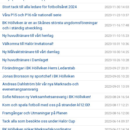
Stort tack till alla ledare för fotbollsåret 2024
2023-11-30 14:03
Våra P15 och P16 når nationell serie
2023-11-23 13:37
BK Höllviken är en av Skånes största ungdomsföreningar
2023-11-16 17:48
och i ständig utveckling.
Ny huvudtränare till vårt herrlag
2023-11-10 15:23
Välkomna till Halör Invitational!
2023-10-31 10:36
Ny Målvaktstränare till vårt damlag
2023-10-30 14:25
Ny huvudtränare i Damlaget
2023-10-26 10:28
Förändringar i BK Höllviken Herrs Ledarstab
2023-09-27 20:31
Jonas Brorsson ny sportchef i BK Höllviken
2023-09-05 10:20
Andreas Dahlström blir vår nya Marknads-och
2023-09-01 13:59
evenemangsansvarig
Sofie Nilsson ny Verksamhetsansvarig i BK Höllviken!
2023-08-24 16:54
Kom och spela fotboll med oss på stranden kl12:00!
2023-08-17 12:21
Framgångar och Utmaningar på Planen
2023-08-16 12:00
Tack alla som besökte oss under Halör Cup
2023-06-14 09:37
BK Höllviken söker Marknadskoordinator
2023-06-12 14:24