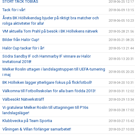
STORT TACK TOBIAS
2018-06-25 12:17
Tack för i vår!
2018-06-09 13:15
Årets BK Höllvikendag bjuder på riktigt bra matcher och
2018-06-05 10:23
roliga aktiviteter för alla!
VM aktuella Tom Prahl på besök i BK Höllvikens nätverk
2018-05-28 21:56
Bilder från Halör Cup!
2018-05-21 08:25
Halör Cup tackar för i år!
2018-05-13 21:44
Södra Sandby IF och Hammarby IF vinnare av Halör
2018-05-13 20:31
Invitational 2018!
Melker Roslin uttagen i landslagstruppen till UEFA-turnering
2018-05-05 20:25
i maj
BK Höllviken lägger ytterligare fokus på flickfotboll!
2018-04-20 10:31
Välkomna till Fotbollsskolan för alla barn födda 2013!
2018-03-31 12:02
Välbesökt Nätverksträff
2018-03-29 13:34
Vi gratulerar Melker Roslin till uttagningen till P16s
2018-03-28 17:02
landslagsläger!
Klubbvecka på Team Sportia
2018-03-27 15:42
Våningen & Villan förlänger samarbetet!
2018-03-27 10:03