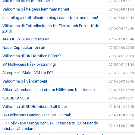
Välkomna på ny match i Div 1
2015-05-09 18:11
Välkomna på helgens hemmamatcher!
2015-05-08 11:04
Insamling av fotbollsutrustning i samarbete med Lions!
2015-05-06 09:42
Välkomna till Fotbollsskolan för Flickor och Pojkar födda
2015-04-27 10:26
2010!
ÄNTLIGEN SERIEPREMIÄR!!
2015-04-10 10:46
Näset Cup tackar för i år!
2015-04-06 22:05
Välkomna till BK Höllviken F08/09!
2015-04-01 23:03
BK Höllvikens Påsklovsträning!
2015-04-01 11:34
Slutspelet i Skåne VM för P02
2015-03-14 10:59
Välkomna på Vårcampen!
2015-03-03 00:06
Säkert vårtecken - snart startar Höllvikens Knatteserie
2015-03-02 23:59
KLUBBKÄNSLA
2015-02-09 22:31
Välkomna till BK Höllvikens Boll & Lek
2015-01-12 17:25
BK Höllvikens Damlag vann DM i Futsal!
2014-11-30 23:16
FC Höllvikens Mange och Eskil utsedda till Ö.Götalands
2014-11-06 14:50
bästa div2 spelare!