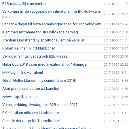
B2B-mässa 23:e november!
2017-10-19 11:27
Välkomna till den avgörande kvalmatchen för BK Höllvikens
2017-10-17 18:32
herrar
Endast 4 dagar till sista anmälningsdagen för Trippelbollen!
2017-10-11 15:26
Klart med ny tränare för BK Höllvikens damlag
2017-10-09 12:50
Stephan Lindstrand ny sportkonsulent på kansliet
2017-10-06 11:01
Robert Källman blir tf klubbchef
2017-10-04 15:37
Vellinge näringslivsdag och B2B Mässa!
2017-10-03 20:40
Halör Cup 2018 växer med Invitational för 14-åringar
2017-09-30 22:22
MFF Light i BK Höllviken!
2017-09-29 18:21
Göran Holter klar som ny seniortränare 2018!
2017-09-29 18:16
Akut personalsituation på kansliet
2017-09-29 14:59
www.trippelbollen.se
2017-09-14 12:39
Vellinge Näringslivsdag och B2B-mässa 2017
2017-09-13 19:37
BK Höllviken söker ny klubbledare
2017-09-13 14:11
Snart är det dags för Trippelbollen!
2017-09-11 11:21
Styrelsen har haft framtidsmöten och satsar på några