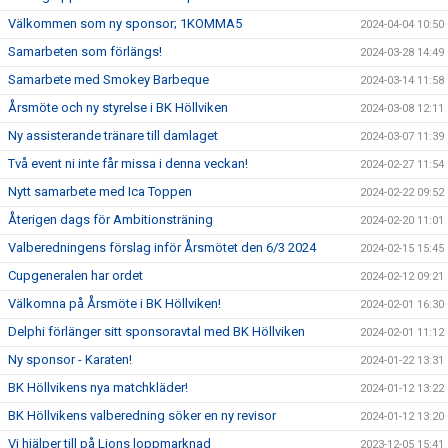
Välkommen som ny sponsor; 1KOMMA5
2024-04-04 10:50
Samarbeten som förlängs!
2024-03-28 14:49
Samarbete med Smokey Barbeque
2024-03-14 11:58
Årsmöte och ny styrelse i BK Höllviken
2024-03-08 12:11
Ny assisterande tränare till damlaget
2024-03-07 11:39
Två event ni inte får missa i denna veckan!
2024-02-27 11:54
Nytt samarbete med Ica Toppen
2024-02-22 09:52
Återigen dags för Ambitionsträning
2024-02-20 11:01
Valberedningens förslag inför Årsmötet den 6/3 2024
2024-02-15 15:45
Cupgeneralen har ordet
2024-02-12 09:21
Välkomna på Årsmöte i BK Höllviken!
2024-02-01 16:30
Delphi förlänger sitt sponsoravtal med BK Höllviken
2024-02-01 11:12
Ny sponsor - Karaten!
2024-01-22 13:31
BK Höllvikens nya matchkläder!
2024-01-12 13:22
BK Höllvikens valberedning söker en ny revisor
2024-01-12 13:20
Vi hjälper till på Lions loppmarknad
2023-12-05 15:41