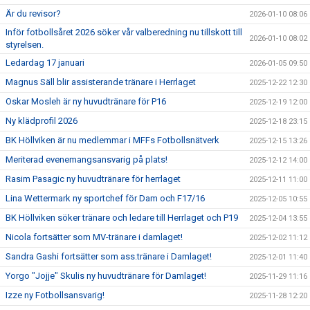
Är du revisor?
2026-01-10 08:06
Inför fotbollsåret 2026 söker vår valberedning nu tillskott till
2026-01-10 08:02
styrelsen.
Ledardag 17 januari
2026-01-05 09:50
Magnus Säll blir assisterande tränare i Herrlaget
2025-12-22 12:30
Oskar Mosleh är ny huvudtränare för P16
2025-12-19 12:00
Ny klädprofil 2026
2025-12-18 23:15
BK Höllviken är nu medlemmar i MFFs Fotbollsnätverk
2025-12-15 13:26
Meriterad evenemangsansvarig på plats!
2025-12-12 14:00
Rasim Pasagic ny huvudtränare för herrlaget
2025-12-11 11:00
Lina Wettermark ny sportchef för Dam och F17/16
2025-12-05 10:55
BK Höllviken söker tränare och ledare till Herrlaget och P19
2025-12-04 13:55
Nicola fortsätter som MV-tränare i damlaget!
2025-12-02 11:12
Sandra Gashi fortsätter som ass.tränare i Damlaget!
2025-12-01 11:40
Yorgo "Jojje" Skulis ny huvudtränare för Damlaget!
2025-11-29 11:16
Izze ny Fotbollsansvarig!
2025-11-28 12:20