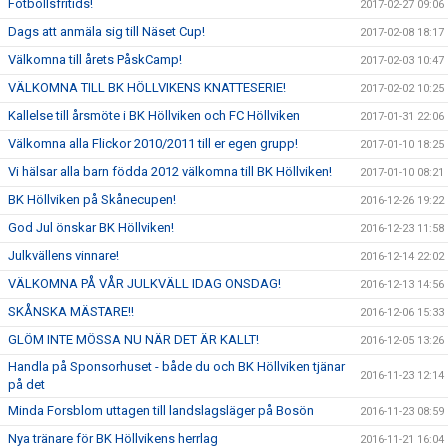
Fotbollsfritids!
2017-02-27 09:06
Dags att anmäla sig till Näset Cup!
2017-02-08 18:17
Välkomna till årets PåskCamp!
2017-02-03 10:47
VÄLKOMNA TILL BK HÖLLVIKENS KNATTESERIE!
2017-02-02 10:25
Kallelse till årsmöte i BK Höllviken och FC Höllviken
2017-01-31 22:06
Välkomna alla Flickor 2010/2011 till er egen grupp!
2017-01-10 18:25
Vi hälsar alla barn födda 2012 välkomna till BK Höllviken!
2017-01-10 08:21
BK Höllviken på Skånecupen!
2016-12-26 19:22
God Jul önskar BK Höllviken!
2016-12-23 11:58
Julkvällens vinnare!
2016-12-14 22:02
VÄLKOMNA PÅ VÅR JULKVÄLL IDAG ONSDAG!
2016-12-13 14:56
SKÅNSKA MÄSTARE!!
2016-12-06 15:33
GLÖM INTE MÖSSA NU NÄR DET ÄR KALLT!
2016-12-05 13:26
Handla på Sponsorhuset - både du och BK Höllviken tjänar
2016-11-23 12:14
på det
Minda Forsblom uttagen till landslagsläger på Bosön
2016-11-23 08:59
Nya tränare för BK Höllvikens herrlag
2016-11-21 16:04