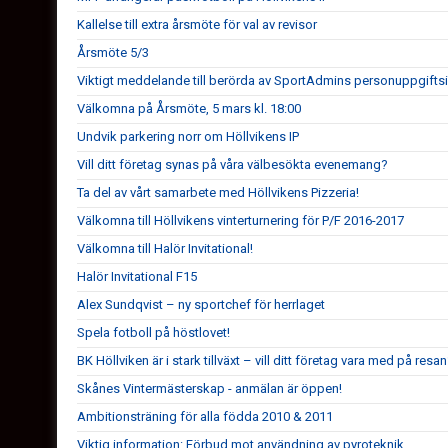
Kallelse till extra årsmöte för val av revisor
Årsmöte 5/3
Viktigt meddelande till berörda av SportAdmins personuppgifts
Välkomna på Årsmöte, 5 mars kl. 18:00
Undvik parkering norr om Höllvikens IP
Vill ditt företag synas på våra välbesökta evenemang?
Ta del av vårt samarbete med Höllvikens Pizzeria!
Välkomna till Höllvikens vinterturnering för P/F 2016-2017
Välkomna till Halör Invitational!
Halör Invitational F15
Alex Sundqvist – ny sportchef för herrlaget
Spela fotboll på höstlovet!
BK Höllviken är i stark tillväxt – vill ditt företag vara med på resa
Skånes Vintermästerskap - anmälan är öppen!
Ambitionsträning för alla födda 2010 & 2011
Viktig information: Förbud mot användning av pyroteknik