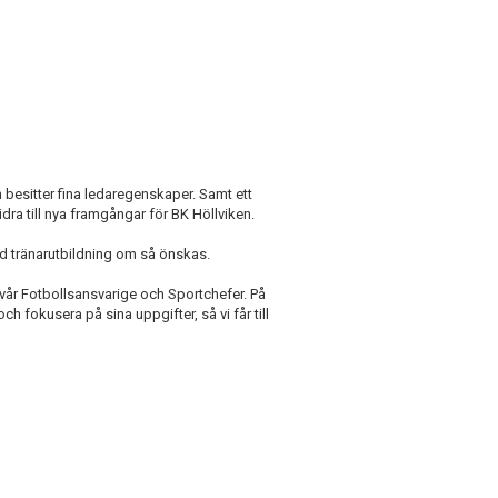
h besitter fina ledaregenskaper. Samt ett
ra till nya framgångar för BK Höllviken.
ed tränarutbildning om så önskas.
 vår Fotbollsansvarige och Sportchefer. På
och fokusera på sina uppgifter, så vi får till