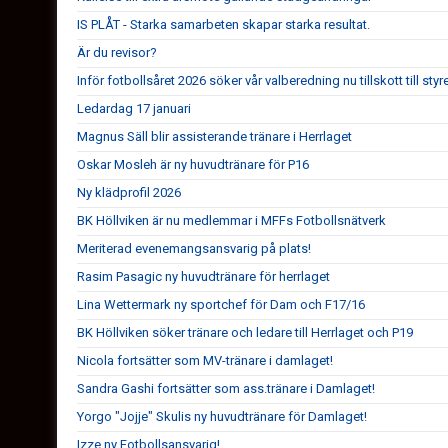
IS PLÅT - Starka samarbeten skapar starka resultat.
Är du revisor?
Inför fotbollsåret 2026 söker vår valberedning nu tillskott till styr
Ledardag 17 januari
Magnus Säll blir assisterande tränare i Herrlaget
Oskar Mosleh är ny huvudtränare för P16
Ny klädprofil 2026
BK Höllviken är nu medlemmar i MFFs Fotbollsnätverk
Meriterad evenemangsansvarig på plats!
Rasim Pasagic ny huvudtränare för herrlaget
Lina Wettermark ny sportchef för Dam och F17/16
BK Höllviken söker tränare och ledare till Herrlaget och P19
Nicola fortsätter som MV-tränare i damlaget!
Sandra Gashi fortsätter som ass.tränare i Damlaget!
Yorgo "Jojje" Skulis ny huvudtränare för Damlaget!
Izze ny Fotbollsansvarig!