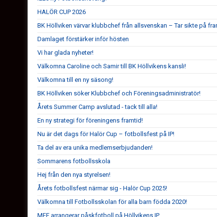
HALÖR CUP 2026
BK Höllviken värvar klubbchef från allsvenskan – Tar sikte på fr
Damlaget förstärker inför hösten
Vi har glada nyheter!
Välkomna Caroline och Samir till BK Höllvikens kansli!
Välkomna till en ny säsong!
BK Höllviken söker Klubbchef och Föreningsadministratör!
Årets Summer Camp avslutad - tack till alla!
En ny strategi för föreningens framtid!
Nu är det dags för Halör Cup – fotbollsfest på IP!
Ta del av era unika medlemserbjudanden!
Sommarens fotbollsskola
Hej från den nya styrelsen!
Årets fotbollsfest närmar sig - Halör Cup 2025!
Välkomna till Fotbollsskolan för alla barn födda 2020!
MFF arrangerar påskfotboll på Höllvikens IP