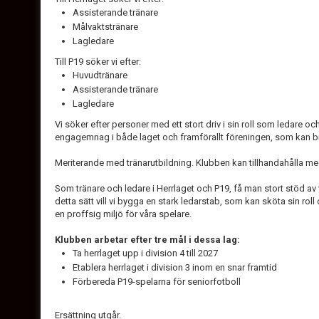
Assisterande tränare
Målvaktstränare
Lagledare
Till P19 söker vi efter:
Huvudtränare
Assisterande tränare
Lagledare
Vi söker efter personer med ett stort driv i sin roll som ledare oc
engagemnag i både laget och framförallt föreningen, som kan bid
Meriterande med tränarutbildning. Klubben kan tillhandahålla m
Som tränare och ledare i Herrlaget och P19, få man stort stöd av
detta sätt vill vi bygga en stark ledarstab, som kan sköta sin roll 
en proffsig miljö för våra spelare.
Klubben arbetar efter tre mål i dessa lag:
Ta herrlaget upp i division 4 till 2027
Etablera herrlaget i division 3 inom en snar framtid
Förbereda P19-spelarna för seniorfotboll
Ersättning utgår.