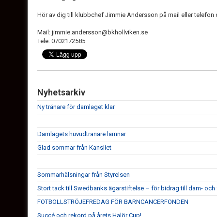
Hör av dig till klubbchef Jimmie Andersson på mail eller telefon 
Mail: jimmie.andersson@bkhollviken.se
Tele: 0702172585
Nyhetsarkiv
Ny tränare för damlaget klar
Damlagets huvudtränare lämnar
Glad sommar från Kansliet
Sommarhälsningar från Styrelsen
Stort tack till Swedbanks ägarstiftelse – för bidrag till dam- och 
FOTBOLLSTRÖJEFREDAG FÖR BARNCANCERFONDEN
Succé och rekord på årets Halör Cup!