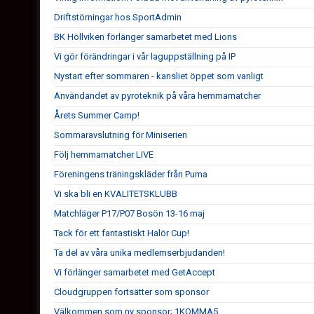
Driftstörningar hos SportAdmin
BK Höllviken förlänger samarbetet med Lions
Vi gör förändringar i vår laguppställning på IP
Nystart efter sommaren - kansliet öppet som vanligt
Användandet av pyroteknik på våra hemmamatcher
Årets Summer Camp!
Sommaravslutning för Miniserien
Följ hemmamatcher LIVE
Föreningens träningskläder från Puma
Vi ska bli en KVALITETSKLUBB
Matchläger P17/P07 Bosön 13-16 maj
Tack för ett fantastiskt Halör Cup!
Ta del av våra unika medlemserbjudanden!
Vi förlänger samarbetet med GetAccept
Cloudgruppen fortsätter som sponsor
Välkommen som ny sponsor; 1KOMMA5