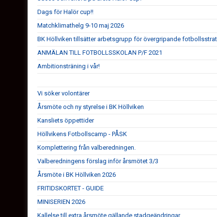
Dags för Halör cup!!
Matchklimathelg 9-10 maj 2026
BK Höllviken tillsätter arbetsgrupp för övergripande fotbollsstra
ANMÄLAN TILL FOTBOLLSSKOLAN P/F 2021
Ambitionsträning i vår!
Vi söker volontärer
Årsmöte och ny styrelse i BK Höllviken
Kansliets öppettider
Höllvikens Fotbollscamp - PÅSK
Komplettering från valberedningen.
Valberedningens förslag inför årsmötet 3/3
Årsmöte i BK Höllviken 2026
FRITIDSKORTET - GUIDE
MINISERIEN 2026
Kallelse till extra årsmöte gällande stadgeändringar