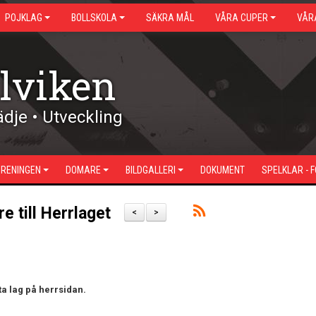
POJKLAG
BOLLSKOLA
SÄKRA MÅL
VÅRA CUPER
VÅR
lviken
dje • Utveckling
ÖRENINGEN
DOMARE
BILDGALLERI
DOKUMENT
SPELKLAR - 
e till Herrlaget
<
>
sta lag på herrsidan.