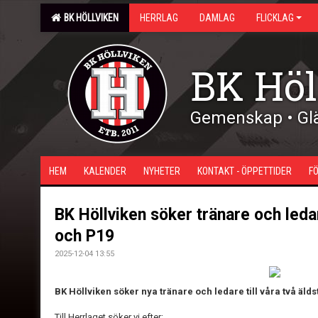
BK HÖLLVIKEN
HERRLAG
DAMLAG
FLICKLAG
BK Höl
Gemenskap • Glä
HEM
KALENDER
NYHETER
KONTAKT - ÖPPETTIDER
F
BK Höllviken söker tränare och ledar
och P19
2025-12-04 13:55
BK Höllviken söker nya tränare och ledare till våra två äld
Till Herrlaget söker vi efter: