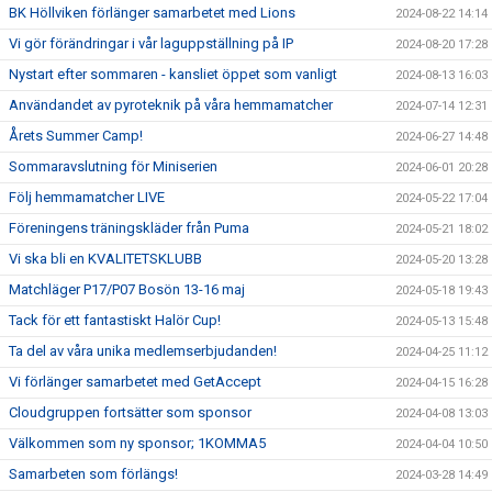
BK Höllviken förlänger samarbetet med Lions
2024-08-22 14:14
Vi gör förändringar i vår laguppställning på IP
2024-08-20 17:28
Nystart efter sommaren - kansliet öppet som vanligt
2024-08-13 16:03
Användandet av pyroteknik på våra hemmamatcher
2024-07-14 12:31
Årets Summer Camp!
2024-06-27 14:48
Sommaravslutning för Miniserien
2024-06-01 20:28
Följ hemmamatcher LIVE
2024-05-22 17:04
Föreningens träningskläder från Puma
2024-05-21 18:02
Vi ska bli en KVALITETSKLUBB
2024-05-20 13:28
Matchläger P17/P07 Bosön 13-16 maj
2024-05-18 19:43
Tack för ett fantastiskt Halör Cup!
2024-05-13 15:48
Ta del av våra unika medlemserbjudanden!
2024-04-25 11:12
Vi förlänger samarbetet med GetAccept
2024-04-15 16:28
Cloudgruppen fortsätter som sponsor
2024-04-08 13:03
Välkommen som ny sponsor; 1KOMMA5
2024-04-04 10:50
Samarbeten som förlängs!
2024-03-28 14:49