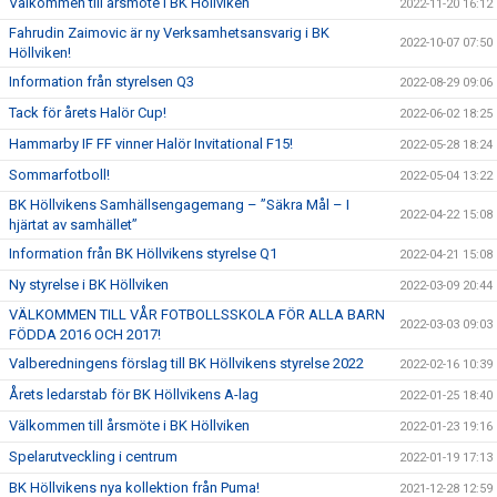
Välkommen till årsmöte i BK Höllviken
2022-11-20 16:12
Fahrudin Zaimovic är ny Verksamhetsansvarig i BK
2022-10-07 07:50
Höllviken!
Information från styrelsen Q3
2022-08-29 09:06
Tack för årets Halör Cup!
2022-06-02 18:25
Hammarby IF FF vinner Halör Invitational F15!
2022-05-28 18:24
Sommarfotboll!
2022-05-04 13:22
BK Höllvikens Samhällsengagemang – ”Säkra Mål – I
2022-04-22 15:08
hjärtat av samhället”
Information från BK Höllvikens styrelse Q1
2022-04-21 15:08
Ny styrelse i BK Höllviken
2022-03-09 20:44
VÄLKOMMEN TILL VÅR FOTBOLLSSKOLA FÖR ALLA BARN
2022-03-03 09:03
FÖDDA 2016 OCH 2017!
Valberedningens förslag till BK Höllvikens styrelse 2022
2022-02-16 10:39
Årets ledarstab för BK Höllvikens A-lag
2022-01-25 18:40
Välkommen till årsmöte i BK Höllviken
2022-01-23 19:16
Spelarutveckling i centrum
2022-01-19 17:13
BK Höllvikens nya kollektion från Puma!
2021-12-28 12:59