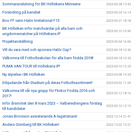
Sommaravslutning för BK Höllvikens Miniserie
2023-05-28 13:42
Förändring på kansliet
2023-05-24 16:14
Boo FF vann Halör Invitational F13
2023-05-21 18:18
BK Höllviken inför matchvärdar på alla barn och
2023-05-10 10:40
ungdomsmatcher på Höllvikens IP
Projektanställning
2023-05-04 16:06
Vill du vara med och sponsra Halör Cup?
2023-04-18 10:36
Välkomna till Fotbollsskolan för alla barn födda 2018!
2023-04-18 10:33
PUMA VAN TOUR till Höllvikens IP!
2023-03-10 15:29
Ny styrelse i BK Höllviken
2023-03-08 19:33
Erbjudande från Stadium på deras Fotbollssortiment!
2023-03-02 11:00
Välkomna till vår nya grupp för Flickor Födda 2016 och
2023-02-12 18:16
2017!
Inför årsmötet den 8 mars 2023 – Valberedningens förslag
2023-02-10 12:15
till kandidater
Jonas Brorsson assisterande A-lagstränare!
2022-12-14 21:41
Anders Grimberg till BK Höllviken!
2022-12-02 13:21