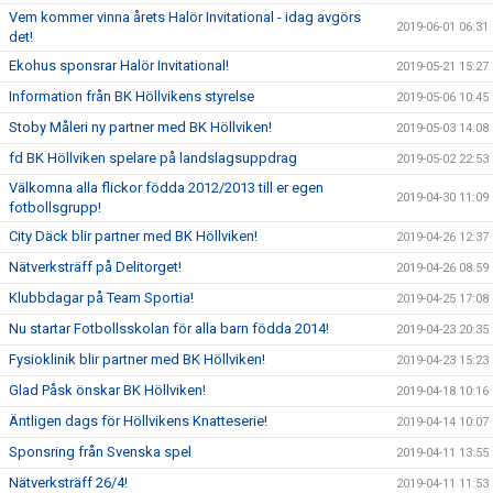
Vem kommer vinna årets Halör Invitational - idag avgörs
2019-06-01 06:31
det!
Ekohus sponsrar Halör Invitational!
2019-05-21 15:27
Information från BK Höllvikens styrelse
2019-05-06 10:45
Stoby Måleri ny partner med BK Höllviken!
2019-05-03 14:08
fd BK Höllviken spelare på landslagsuppdrag
2019-05-02 22:53
Välkomna alla flickor födda 2012/2013 till er egen
2019-04-30 11:09
fotbollsgrupp!
City Däck blir partner med BK Höllviken!
2019-04-26 12:37
Nätverksträff på Delitorget!
2019-04-26 08:59
Klubbdagar på Team Sportia!
2019-04-25 17:08
Nu startar Fotbollsskolan för alla barn födda 2014!
2019-04-23 20:35
Fysioklinik blir partner med BK Höllviken!
2019-04-23 15:23
Glad Påsk önskar BK Höllviken!
2019-04-18 10:16
Äntligen dags för Höllvikens Knatteserie!
2019-04-14 10:07
Sponsring från Svenska spel
2019-04-11 13:55
Nätverksträff 26/4!
2019-04-11 11:53