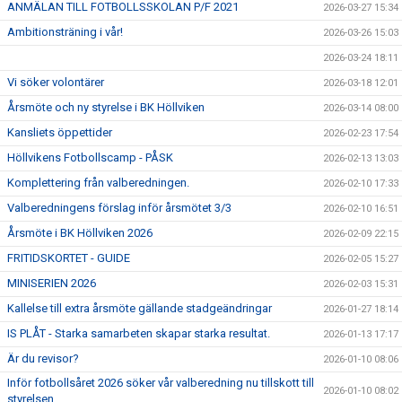
ANMÄLAN TILL FOTBOLLSSKOLAN P/F 2021
2026-03-27 15:34
Ambitionsträning i vår!
2026-03-26 15:03
2026-03-24 18:11
Vi söker volontärer
2026-03-18 12:01
Årsmöte och ny styrelse i BK Höllviken
2026-03-14 08:00
Kansliets öppettider
2026-02-23 17:54
Höllvikens Fotbollscamp - PÅSK
2026-02-13 13:03
Komplettering från valberedningen.
2026-02-10 17:33
Valberedningens förslag inför årsmötet 3/3
2026-02-10 16:51
Årsmöte i BK Höllviken 2026
2026-02-09 22:15
FRITIDSKORTET - GUIDE
2026-02-05 15:27
MINISERIEN 2026
2026-02-03 15:31
Kallelse till extra årsmöte gällande stadgeändringar
2026-01-27 18:14
IS PLÅT - Starka samarbeten skapar starka resultat.
2026-01-13 17:17
Är du revisor?
2026-01-10 08:06
Inför fotbollsåret 2026 söker vår valberedning nu tillskott till
2026-01-10 08:02
styrelsen.