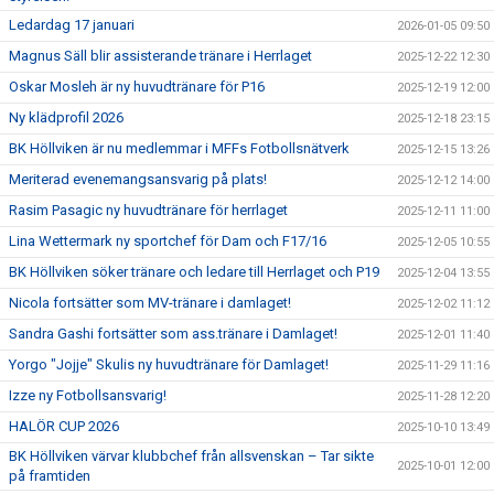
Ledardag 17 januari
2026-01-05 09:50
Magnus Säll blir assisterande tränare i Herrlaget
2025-12-22 12:30
Oskar Mosleh är ny huvudtränare för P16
2025-12-19 12:00
Ny klädprofil 2026
2025-12-18 23:15
BK Höllviken är nu medlemmar i MFFs Fotbollsnätverk
2025-12-15 13:26
Meriterad evenemangsansvarig på plats!
2025-12-12 14:00
Rasim Pasagic ny huvudtränare för herrlaget
2025-12-11 11:00
Lina Wettermark ny sportchef för Dam och F17/16
2025-12-05 10:55
BK Höllviken söker tränare och ledare till Herrlaget och P19
2025-12-04 13:55
Nicola fortsätter som MV-tränare i damlaget!
2025-12-02 11:12
Sandra Gashi fortsätter som ass.tränare i Damlaget!
2025-12-01 11:40
Yorgo "Jojje" Skulis ny huvudtränare för Damlaget!
2025-11-29 11:16
Izze ny Fotbollsansvarig!
2025-11-28 12:20
HALÖR CUP 2026
2025-10-10 13:49
BK Höllviken värvar klubbchef från allsvenskan – Tar sikte
2025-10-01 12:00
på framtiden