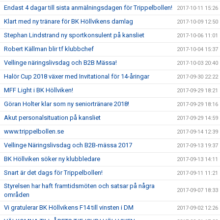
Endast 4 dagar till sista anmälningsdagen för Trippelbollen!
2017-10-11 15:26
Klart med ny tränare för BK Höllvikens damlag
2017-10-09 12:50
Stephan Lindstrand ny sportkonsulent på kansliet
2017-10-06 11:01
Robert Källman blir tf klubbchef
2017-10-04 15:37
Vellinge näringslivsdag och B2B Mässa!
2017-10-03 20:40
Halör Cup 2018 växer med Invitational för 14-åringar
2017-09-30 22:22
MFF Light i BK Höllviken!
2017-09-29 18:21
Göran Holter klar som ny seniortränare 2018!
2017-09-29 18:16
Akut personalsituation på kansliet
2017-09-29 14:59
www.trippelbollen.se
2017-09-14 12:39
Vellinge Näringslivsdag och B2B-mässa 2017
2017-09-13 19:37
BK Höllviken söker ny klubbledare
2017-09-13 14:11
Snart är det dags för Trippelbollen!
2017-09-11 11:21
Styrelsen har haft framtidsmöten och satsar på några
2017-09-07 18:33
områden
Vi gratulerar BK Höllvikens F14 till vinsten i DM
2017-09-02 12:26