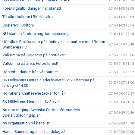
2015-11-10 10:18
Föreningsutbildningen har startat!
2015-11-05 09:09
Till alla föräldrar i BK Höllviken
2015-11-04 19:09
Spelare till Bolton!
2015-11-03 18:14
NU startar vår stora ungdomssatsning!
2015-11-01 17:18
Höllviken Proffscamp på höstlovet i samarbete med Bolton
2015-10-19 13:48
Wanderers FC
Välkomna på Tjejcamp på höstlovet!
2015-10-15 15:06
Välkomna på årets Fotbollsfest!
2015-10-15 11:13
Hösterbjudande från vår partner
2015-10-15 10:52
BK Höllvikens Herrar inleder kvalet till div 3 hemma på
2015-10-07 11:06
lördag kl 14,00
Höllvikens Knatteserie tackar för i år!
2015-10-04 16:37
BK Höllvikens Herrar till div 3 kval!
2015-10-03 21:14
Nu drar vi igång Svenska Fotbollsförbundets
2015-09-29 10:46
Spelarutbildningsplan
Ny organisation på kansliet
2015-09-29 10:38
Hanna Bauer uttagen till Landslaget!
2015-09-08 09:06