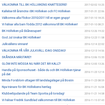
VÄLKOMNA TILL BK HÖLLVIKENS KNATTESERIE!
2017-02-02 10:25
Kallelse till årsmöte i BK Höllviken och FC Höllviken
2017-01-31 22:06
Välkomna alla Flickor 2010/2011 till er egen grupp!
2017-01-10 18:25
Vi hälsar alla barn födda 2012 välkomna till BK Höllviken!
2017-01-10 08:21
BK Höllviken på Skånecupen!
2016-12-26 19:22
God Jul önskar BK Höllviken!
2016-12-23 11:58
Julkvällens vinnare!
2016-12-14 22:02
VÄLKOMNA PÅ VÅR JULKVÄLL IDAG ONSDAG!
2016-12-13 14:56
SKÅNSKA MÄSTARE!!
2016-12-06 15:33
GLÖM INTE MÖSSA NU NÄR DET ÄR KALLT!
2016-12-05 13:26
Handla på Sponsorhuset - både du och BK Höllviken tjänar
2016-11-23 12:14
på det
Minda Forsblom uttagen till landslagsläger på Bosön
2016-11-23 08:59
Nya tränare för BK Höllvikens herrlag
2016-11-21 16:04
Klubberbjudande på Team Sportia på torsdag!
2016-11-21 14:58
Vi hälsar Fredrik Sundblad välkommen till BK Höllviken
2016-11-15 07:43