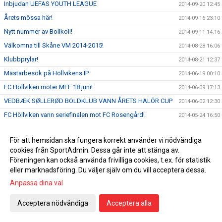
Inbjudan UEFAS YOUTH LEAGUE
2014-09-20 12:45
Årets mössa här!
2014-09-16 23:10
Nytt nummer av Bollkoll!
2014-09-11 14:16
Välkomna till Skåne VM 2014-2015!
2014-08-28 16:06
Klubbprylar!
2014-08-21 12:37
Mästarbesök på Höllvikens IP
2014-06-19 00:10
FC Höllviken möter MFF 18 juni!
2014-06-09 17:13
VEDBÆK SØLLERØD BOLDKLUB VANN ÅRETS HALÖR CUP
2014-06-02 12:30
FC Höllviken vann seriefinalen mot FC Rosengård!
2014-05-24 16:50
FC Höllviken i tidig seriefinal på lördag
2014-05-20 14:18
För att hemsidan ska fungera korrekt använder vi nödvändiga
Alla tre seniorlagen vann i helgen.
2014-05-19 03:54
cookies från SportAdmin. Dessa går inte att stänga av.
FC Höllviken vidare i DM
2014-05-15 11:40
Föreningen kan också använda frivilliga cookies, t.ex. för statistik
eller marknadsföring. Du väljer själv om du vill acceptera dessa.
Välkomna till fotbollskolan för alla barn födda 2009
2014-04-24 11:57
Anpassa dina val
Coerver vårcamp
2014-04-15 12:34
BK Höllviken-abonnemanget!
2014-04-04 15:31
Acceptera nödvändiga
Acceptera alla
Föreningen söker kassör!
2014-04-04 12:40