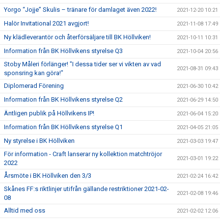
Yorgo “Jojje” Skulis – tränare för damlaget även 2022!
2021-12-20 10:21
Halör Invitational 2021 avgjort!
2021-11-08 17:49
Ny klädleverantör och återförsäljare till BK Höllviken!
2021-10-11 10:31
Information från BK Höllvikens styrelse Q3
2021-10-04 20:56
Stoby Måleri förlänger! "I dessa tider ser vi vikten av vad
2021-08-31 09:43
sponsring kan göra!"
Diplomerad Förening
2021-06-30 10:42
Information från BK Höllvikens styrelse Q2
2021-06-29 14:50
Äntligen publik på Höllvikens IP!
2021-06-04 15:20
Information från BK Höllvikens styrelse Q1
2021-04-05 21:05
Ny styrelse i BK Höllviken
2021-03-03 19:47
För information - Craft lanserar ny kollektion matchtröjor
2021-03-01 19:22
2022
Årsmöte i BK Höllviken den 3/3
2021-02-24 16:42
Skånes FF:s riktlinjer utifrån gällande restriktioner 2021-02-
2021-02-08 19:46
08
Alltid med oss
2021-02-02 12:06