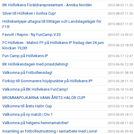
BK Höllvikens Föräldrarepresentant - Annika Nordén
2015-08-07 11:55
Silver till Höllviken i Gothia Cup!
2015-08-07 11:50
Höllvikentjejer uttagna till Elitläger och Landslagsläger för
2015-08-07 11:41
F15!
Favorit i Repris - Ny FunCamp V.33
2015-07-14 09:21
FC Höllviken - Malmö FF på Höllvikens IP fredag den 26 juni
2015-06-22 18:03
klockan 19,00!
Fun Camp på Höllvikens IP
2015-06-17 12:47
BK Höllvikendagen med prisutdelning!
2015-06-06 12:28
Välkomna på Fotbollensdag!
2015-06-01 08:59
Förköp till Sommarens höjdpunkter på Höllvikens IP!
2015-05-28 11:15
Välkomna på BK Höllvikens FunCamp!
2015-05-18 10:40
BROMMAPOJKARNA VANN ÅRETS HALÖR CUP!
2015-05-16 17:34
Välkomna till årets Halör Cup
2015-05-13 16:08
Välkomna på ny match i Div 1
2015-05-09 18:11
Välkomna på helgens hemmamatcher!
2015-05-08 11:04
Insamling av fotbollsutrustning i samarbete med Lions!
2015-05-06 09:42