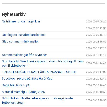
BILDGALLERI
Nyhetsarkiv
DOKUMENT
Ny tränare för damlaget klar
2026-07-07 08:20
SPELKLAR - FOLKSAM
2026-06-30 11:36
Damlagets huvudtränare lämnar
FÖR BESÖKARE
2026-06-29 15:45
Glad sommar från Kansliet
2026-06-24 16:52
WEBSHOP
2026-06-16 17:18
Sommarhälsningar från Styrelsen
2026-06-11 14:17
Stort tack till Swedbanks ägarstiftelse – för bidrag till dam-
2026-06-01 14:48
och flickfotbollen!
FOTBOLLSTRÖJEFREDAG FÖR BARNCANCERFONDEN
2026-05-28 11:09
Succé och rekord på årets Halör Cup!
2026-05-20 12:49
Dags för Halör cup!!
2026-05-13 16:40
Matchklimathelg 9-10 maj 2026
2026-05-06 10:56
BK Höllviken tillsätter arbetsgrupp för övergripande
2026-04-28 20:33
fotbollsstrategi