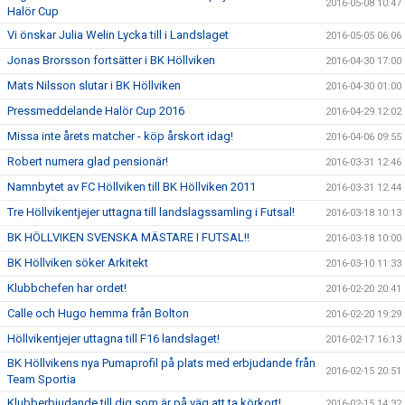
2016-05-08 10:47
Halör Cup
Vi önskar Julia Welin Lycka till i Landslaget
2016-05-05 06:06
Jonas Brorsson fortsätter i BK Höllviken
2016-04-30 17:00
Mats Nilsson slutar i BK Höllviken
2016-04-30 01:00
Pressmeddelande Halör Cup 2016
2016-04-29 12:02
Missa inte årets matcher - köp årskort idag!
2016-04-06 09:55
Robert numera glad pensionär!
2016-03-31 12:46
Namnbytet av FC Höllviken till BK Höllviken 2011
2016-03-31 12:44
Tre Höllvikentjejer uttagna till landslagssamling i Futsal!
2016-03-18 10:13
BK HÖLLVIKEN SVENSKA MÄSTARE I FUTSAL!!
2016-03-18 10:00
BK Höllviken söker Arkitekt
2016-03-10 11:33
Klubbchefen har ordet!
2016-02-20 20:41
Calle och Hugo hemma från Bolton
2016-02-20 19:29
Höllvikentjejer uttagna till F16 landslaget!
2016-02-17 16:13
BK Höllvikens nya Pumaprofil på plats med erbjudande från
2016-02-15 20:51
Team Sportia
Klubberbjudande till dig som är på väg att ta körkort!
2016-02-15 14:32