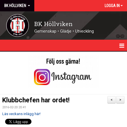
BK HÖLLVIKEN
LOGGA IN
BK Höllviken
Gemenskap • Glädje • Utveckling
HEM
KALENDER
NYHETER
KONTAKT - ÖPPETTIDER
Klubbchefen har ordet!
<
>
FÖRENINGEN
2016-02-20 20:41
Läs veckans inlägg här!
DOMARE