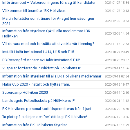
Inför årsmötet – Valberedningens förslag till kandidater
2021-01-27 15:34
Välkommen till årsmöte i BK Höllviken.
2021-01-27 10:13
Martin fortsätter som tränare för A-laget herr säsongen
2020-12-09 10:33
2021
Information från styrelsen Q4 till alla medlemmar i BK
2020-12-08 14:54
Höllviken
Vill du vara med och fortsätta att utveckla vår förening?
2020-11-16 17:33
Inställt Halör Invitational i U14, U15 och F15.
2020-10-27 20:49
FC Rosengård vinnare av Halör Invitational F13!
2020-10-26 20:07
Vi spelar fortfarande Publikfritt på Höllvikens IP
2020-09-11 11:56
Information från styrelsen till alla BK Höllvikens medlemmar
2020-09-11 07:34
Halör Cup 2020 - Inställt och flyttas fram.
2020-08-16 19:47
Supercamp Höllviken 2020!
2020-08-14 12:10
Landslagets Fotbollsskola på Höllvikens IP
2020-06-21 11:12
BK Höllvikens personal korttidspermitteras från 1 juni
2020-06-20 15:30
Ta plats på sidlinjen och "se" ditt lag i BK Höllviken!
2020-06-12 13:36
Information från BK Höllvikens Styrelse
2020-06-10 11:29