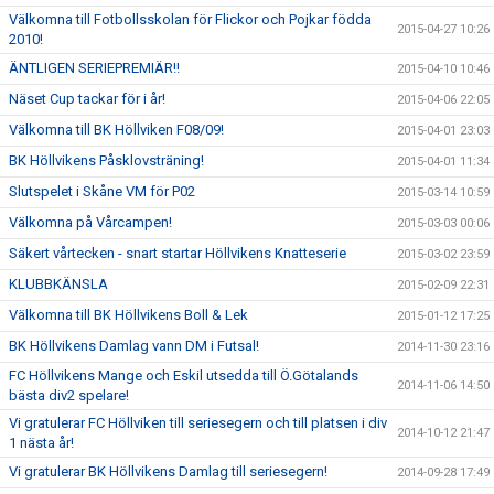
Välkomna till Fotbollsskolan för Flickor och Pojkar födda
2015-04-27 10:26
2010!
ÄNTLIGEN SERIEPREMIÄR!!
2015-04-10 10:46
Näset Cup tackar för i år!
2015-04-06 22:05
Välkomna till BK Höllviken F08/09!
2015-04-01 23:03
BK Höllvikens Påsklovsträning!
2015-04-01 11:34
Slutspelet i Skåne VM för P02
2015-03-14 10:59
Välkomna på Vårcampen!
2015-03-03 00:06
Säkert vårtecken - snart startar Höllvikens Knatteserie
2015-03-02 23:59
KLUBBKÄNSLA
2015-02-09 22:31
Välkomna till BK Höllvikens Boll & Lek
2015-01-12 17:25
BK Höllvikens Damlag vann DM i Futsal!
2014-11-30 23:16
FC Höllvikens Mange och Eskil utsedda till Ö.Götalands
2014-11-06 14:50
bästa div2 spelare!
Vi gratulerar FC Höllviken till seriesegern och till platsen i div
2014-10-12 21:47
1 nästa år!
Vi gratulerar BK Höllvikens Damlag till seriesegern!
2014-09-28 17:49