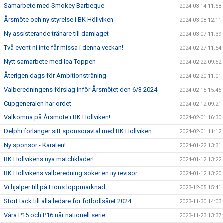
Samarbete med Smokey Barbeque
2024-03-14 11:58
Årsmöte och ny styrelse i BK Höllviken
2024-03-08 12:11
Ny assisterande tränare till damlaget
2024-03-07 11:39
Två event ni inte får missa i denna veckan!
2024-02-27 11:54
Nytt samarbete med Ica Toppen
2024-02-22 09:52
Återigen dags för Ambitionsträning
2024-02-20 11:01
Valberedningens förslag inför Årsmötet den 6/3 2024
2024-02-15 15:45
Cupgeneralen har ordet
2024-02-12 09:21
Välkomna på Årsmöte i BK Höllviken!
2024-02-01 16:30
Delphi förlänger sitt sponsoravtal med BK Höllviken
2024-02-01 11:12
Ny sponsor - Karaten!
2024-01-22 13:31
BK Höllvikens nya matchkläder!
2024-01-12 13:22
BK Höllvikens valberedning söker en ny revisor
2024-01-12 13:20
Vi hjälper till på Lions loppmarknad
2023-12-05 15:41
Stort tack till alla ledare för fotbollsåret 2024
2023-11-30 14:03
Våra P15 och P16 når nationell serie
2023-11-23 13:37