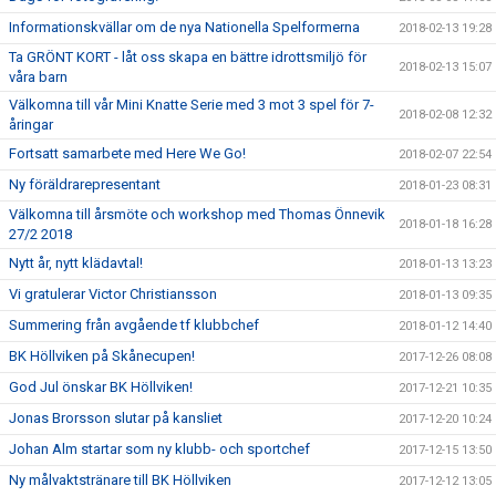
Informationskvällar om de nya Nationella Spelformerna
2018-02-13 19:28
Ta GRÖNT KORT - låt oss skapa en bättre idrottsmiljö för
2018-02-13 15:07
våra barn
Välkomna till vår Mini Knatte Serie med 3 mot 3 spel för 7-
2018-02-08 12:32
åringar
Fortsatt samarbete med Here We Go!
2018-02-07 22:54
Ny föräldrarepresentant
2018-01-23 08:31
Välkomna till årsmöte och workshop med Thomas Önnevik
2018-01-18 16:28
27/2 2018
Nytt år, nytt klädavtal!
2018-01-13 13:23
Vi gratulerar Victor Christiansson
2018-01-13 09:35
Summering från avgående tf klubbchef
2018-01-12 14:40
BK Höllviken på Skånecupen!
2017-12-26 08:08
God Jul önskar BK Höllviken!
2017-12-21 10:35
Jonas Brorsson slutar på kansliet
2017-12-20 10:24
Johan Alm startar som ny klubb- och sportchef
2017-12-15 13:50
Ny målvaktstränare till BK Höllviken
2017-12-12 13:05