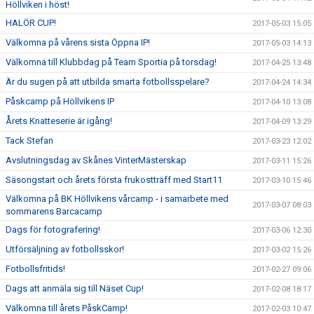
Höllviken i höst!
HALÖR CUP!
2017-05-03 15:05
Välkomna på vårens sista Öppna IP!
2017-05-03 14:13
Välkomna till Klubbdag på Team Sportia på torsdag!
2017-04-25 13:48
Är du sugen på att utbilda smarta fotbollsspelare?
2017-04-24 14:34
Påskcamp på Höllvikens IP
2017-04-10 13:08
Årets Knatteserie är igång!
2017-04-09 13:29
Tack Stefan
2017-03-23 12:02
Avslutningsdag av Skånes VinterMästerskap
2017-03-11 15:26
Säsongstart och årets första frukostträff med Start11
2017-03-10 15:46
Välkomna på BK Höllvikens vårcamp - i samarbete med
2017-03-07 08:03
sommarens Barcacamp
Dags för fotografering!
2017-03-06 12:30
Utförsäljning av fotbollsskor!
2017-03-02 15:26
Fotbollsfritids!
2017-02-27 09:06
Dags att anmäla sig till Näset Cup!
2017-02-08 18:17
Välkomna till årets PåskCamp!
2017-02-03 10:47