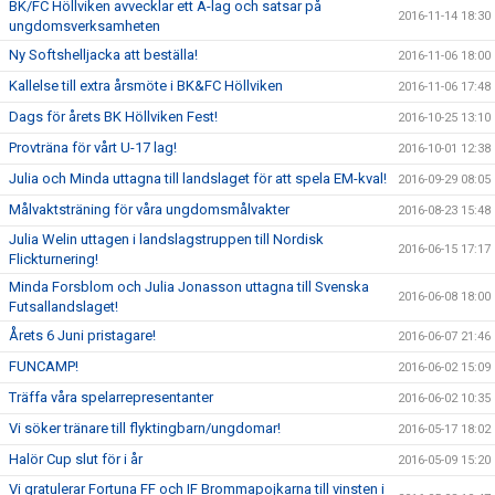
BK/FC Höllviken avvecklar ett A-lag och satsar på
2016-11-14 18:30
ungdomsverksamheten
Ny Softshelljacka att beställa!
2016-11-06 18:00
Kallelse till extra årsmöte i BK&FC Höllviken
2016-11-06 17:48
Dags för årets BK Höllviken Fest!
2016-10-25 13:10
Provträna för vårt U-17 lag!
2016-10-01 12:38
Julia och Minda uttagna till landslaget för att spela EM-kval!
2016-09-29 08:05
Målvaktsträning för våra ungdomsmålvakter
2016-08-23 15:48
Julia Welin uttagen i landslagstruppen till Nordisk
2016-06-15 17:17
Flickturnering!
Minda Forsblom och Julia Jonasson uttagna till Svenska
2016-06-08 18:00
Futsallandslaget!
Årets 6 Juni pristagare!
2016-06-07 21:46
FUNCAMP!
2016-06-02 15:09
Träffa våra spelarrepresentanter
2016-06-02 10:35
Vi söker tränare till flyktingbarn/ungdomar!
2016-05-17 18:02
Halör Cup slut för i år
2016-05-09 15:20
Vi gratulerar Fortuna FF och IF Brommapojkarna till vinsten i