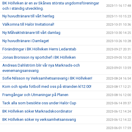
BK Höllviken är en av Skånes största ungdomsföreningar
2023-11-16 17:48
och i ständig utveckling.
Ny huvudtränare till vårt herrlag
2023-11-10 15:23
Välkomna till Halör Invitational!
2023-10-31 10:36
Ny Målvaktstränare till vårt damlag
2023-10-30 14:25
Ny huvudtränare i Damlaget
2023-10-26 10:28
Förändringar i BK Höllviken Herrs Ledarstab
2023-09-27 20:31
Jonas Brorsson ny sportchef i BK Höllviken
2023-09-05 10:20
Andreas Dahlström blir vår nya Marknads-och
2023-09-01 13:59
evenemangsansvarig
Sofie Nilsson ny Verksamhetsansvarig i BK Höllviken!
2023-08-24 16:54
Kom och spela fotboll med oss på stranden kl12:00!
2023-08-17 12:21
Framgångar och Utmaningar på Planen
2023-08-16 12:00
Tack alla som besökte oss under Halör Cup
2023-06-14 09:37
BK Höllviken söker Marknadskoordinator
2023-06-12 14:24
BK Höllviken söker ny verksamhetsansvarig
2023-06-12 14:22
2023-06-01 17:59