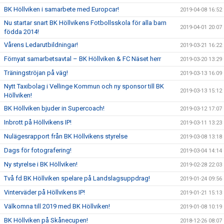
BK Höllviken i samarbete med Europcar!
2019-04-08 16:52
Nu startar snart BK Höllvikens Fotbollsskola för alla barn
2019-04-01 20:07
födda 2014!
Vårens Ledarutbildningar!
2019-03-21 16:22
Förnyat samarbetsavtal – BK Höllviken & FC Näset herr
2019-03-20 13:29
Träningströjan på väg!
2019-03-13 16:09
Nytt Taxibolag i Vellinge Kommun och ny sponsor till BK
2019-03-13 15:12
Höllviken!
BK Höllviken bjuder in Supercoach!
2019-03-12 17:07
Inbrott på Höllvikens IP!
2019-03-11 13:23
Nulägesrapport från BK Höllvikens styrelse
2019-03-08 13:18
Dags för fotografering!
2019-03-04 14:14
Ny styrelse i BK Höllviken!
2019-02-28 22:03
Två fd BK Höllviken spelare på Landslagsuppdrag!
2019-01-24 09:56
Vinterväder på Höllvikens IP!
2019-01-21 15:13
Välkomna till 2019 med BK Höllviken!
2019-01-08 10:19
BK Höllviken på Skånecupen!
2018-12-26 08:07