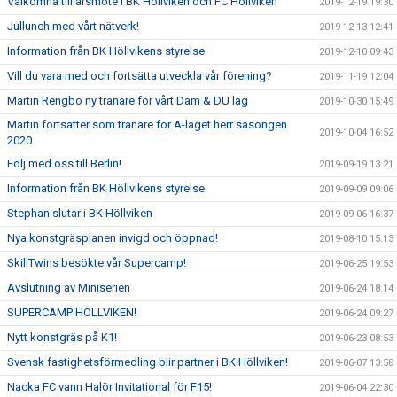
Välkomna till årsmöte i BK Höllviken och FC Höllviken
2019-12-19 19:30
Jullunch med vårt nätverk!
2019-12-13 12:41
Information från BK Höllvikens styrelse
2019-12-10 09:43
Vill du vara med och fortsätta utveckla vår förening?
2019-11-19 12:04
Martin Rengbo ny tränare för vårt Dam & DU lag
2019-10-30 15:49
Martin fortsätter som tränare för A-laget herr säsongen
2019-10-04 16:52
2020
Följ med oss till Berlin!
2019-09-19 13:21
Information från BK Höllvikens styrelse
2019-09-09 09:06
Stephan slutar i BK Höllviken
2019-09-06 16:37
Nya konstgräsplanen invigd och öppnad!
2019-08-10 15:13
SkillTwins besökte vår Supercamp!
2019-06-25 19:53
Avslutning av Miniserien
2019-06-24 18:14
SUPERCAMP HÖLLVIKEN!
2019-06-24 09:27
Nytt konstgräs på K1!
2019-06-23 08:53
Svensk fastighetsförmedling blir partner i BK Höllviken!
2019-06-07 13:58
Nacka FC vann Halör Invitational för F15!
2019-06-04 22:30