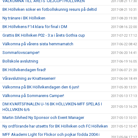
VÄLKOMNA TILL ÅRETS TJEJCUP I HÖLLVIKEN
2017-08-21 17:30
BK Höllviken söker en fotbollskunnig resurs på deltid
2017-08-21 10:31
Ny tränare i BK Höllviken
2017-08-20 19:30
BK Höllvikens F14 klara för final i DM
2017-08-16 22:00
Grattis BK Höllviken P02 - 3:a i årets Gothia cup
2017-07-22 17:12
Välkomna på vårens sista hemmamatch
2017-06-22 08:42
Sommarlovscamper!
2017-06-20 14:41
Bollskole avslutning
2017-06-19 16:05
BK Höllvikendagen firad!
2017-06-07 21:20
Våravslutning av Knatteserien!
2017-06-04 18:49
Välkomna på BK Höllvikendagen den 6 juni!
2017-05-30 13:51
Välkomna på Sommarens Camper!
2017-05-13 17:13
DM KVARTSFINALEN U-16 BK HÖLLVIKEN-MFF SPELAS I
2017-05-13 16:29
HÖLLVIKEN 6/6
Martin Silvhed Ny Sponsor och Event Manager
2017-05-13 10:51
Ny ordförande har utsetts för BK Höllviken och FC Höllviken
2017-05-12 10:47
MFF Akademi Light för Flickor och pojkar födda 2004 i
2017-05-04 17:12