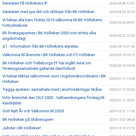
Seriestart På Höllvikens IP
2020-04-30 12:41
Seriestart med nya råd och riktlinjer från BK Höllviken
2020-04-29 20:13
Vi hälsar alla barn födda 2015 välkomna till BK Höllvikens
2020-03-23 09:47
Fotbollsskola!
Bli företagspartner i BK Höllviken 2020 och stötta våra
2020-03-22 22:54
ungdomslag!
Q1 - Information från BK Höllvikens styrelse
2020-03-10 21:06
Välkomna till årsmöte i BK Höllviken och FC Höllviken
2020-02-14 18:27
BK Höllviken och Trelleborgs FF har ingått avtal om
2020-02-10 18:00
föreningssamarbete gällande damfotboll.
Vi hälsar Niklas välkommen som Ungdomskoordinator i BK
2020-01-17 15:40
Höllviken
Trygga spelare i samarbete med Länsförsäkringar Skåne
2020-01-15 20:02
Inför årsmötet den 26/2 2020 - Valberedningens förslag till
2020-01-15 20:01
kandidater
Gott Nytt År och Välkomna till 2020!
2019-12-31 17:35
BK Höllviken på Skånecupen!
2019-12-27 08:04
Jultider i BK Höllviken!
2019-12-19 19:32