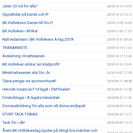
Julen. En tid för alla?
2018-12-12 14:51
Öppettider på kansli och IP
2018-12-12 10:12
BK Höllvikens Damer till Div 2!
2018-12-05 16:09
BK Höllviken i Afrika!
2018-11-06 11:07
Nytt ledarteam i BK Höllvikens A-lag 2019!
2018-10-31 09:54
TRÄNARMÖTE
2018-10-19 11:01
Avslutning i Knatteserien
2018-10-17 15:46
BK Höllviken utökar sin klädprofil!
2018-10-16 15:41
MiniKnatteserien slut för i år
2018-10-07 17:04
Tjäna pengar via sponsorhuset!
2018-09-11 08:58
Heroisk insats av F14 laget i DM finalen!
2018-09-01 15:30
Förändringar i A-lagets tränarstab
2018-08-31 11:35
Domarutbildning för alla som vill döma småspel!
2018-08-09 10:36
STORT TACK TOBIAS
2018-06-25 12:17
Tack för i vår!
2018-06-09 13:15
Årets BK Höllvikendag bjuder på riktigt bra matcher och