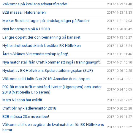
Välkomna på kvällens adventsfirande!
2017-11-29 14:48
B2B mässa i Halörshallen
2017-11-23 11:33
Melker Roslin uttagen på landslagsläger på Bosön!
2017-11-21 17:03
Nytt konstsgräs på K1 2018
2017-11-20 08:42
Längre öppettider och bemanning på kansliet
2017-11-13 13:27
Hyllie idrottsskadeklinik besöker BK Höllviken
2017-11-13 13:24
Årets Skånes Vintermästerskap igång!
2017-11-11 11:46
Nya matchställ från Craft kommer att ingå i träningsavgift!
2017-11-01 10:10
Nystart av BK Höllvikens Spelarutbildningsplan (SUP)
2017-10-26 12:25
Välkomna till Halör Cup 2018! Anmälan är nu öppen!
2017-10-24 10:21
P02 får möta tufft motstånd i vinter (Ligacupen) och under
2017-10-24 10:05
2018 (Nationella U16 serien)
Mats Nilsson har avlidit
2017-10-23 12:02
Craft blir ny klädleverantör 2018
2017-10-20 20:28
B2B-mässa 23:e november!
2017-10-19 11:27
Välkomna till den avgörande kvalmatchen för BK Höllvikens
2017-10-17 18:32
herrar