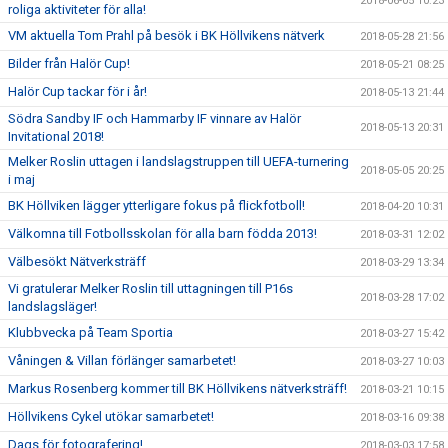
2018-06-05 10:23
roliga aktiviteter för alla!
VM aktuella Tom Prahl på besök i BK Höllvikens nätverk
2018-05-28 21:56
Bilder från Halör Cup!
2018-05-21 08:25
Halör Cup tackar för i år!
2018-05-13 21:44
Södra Sandby IF och Hammarby IF vinnare av Halör
2018-05-13 20:31
Invitational 2018!
Melker Roslin uttagen i landslagstruppen till UEFA-turnering
2018-05-05 20:25
i maj
BK Höllviken lägger ytterligare fokus på flickfotboll!
2018-04-20 10:31
Välkomna till Fotbollsskolan för alla barn födda 2013!
2018-03-31 12:02
Välbesökt Nätverksträff
2018-03-29 13:34
Vi gratulerar Melker Roslin till uttagningen till P16s
2018-03-28 17:02
landslagsläger!
Klubbvecka på Team Sportia
2018-03-27 15:42
Våningen & Villan förlänger samarbetet!
2018-03-27 10:03
Markus Rosenberg kommer till BK Höllvikens nätverksträff!
2018-03-21 10:15
Höllvikens Cykel utökar samarbetet!
2018-03-16 09:38
Dags för fotografering!
2018-03-03 17:58