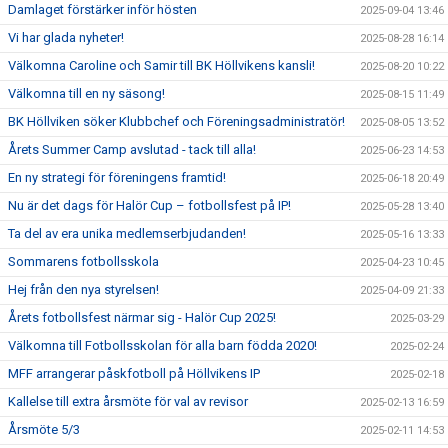
Damlaget förstärker inför hösten
2025-09-04 13:46
Vi har glada nyheter!
2025-08-28 16:14
Välkomna Caroline och Samir till BK Höllvikens kansli!
2025-08-20 10:22
Välkomna till en ny säsong!
2025-08-15 11:49
BK Höllviken söker Klubbchef och Föreningsadministratör!
2025-08-05 13:52
Årets Summer Camp avslutad - tack till alla!
2025-06-23 14:53
En ny strategi för föreningens framtid!
2025-06-18 20:49
Nu är det dags för Halör Cup – fotbollsfest på IP!
2025-05-28 13:40
Ta del av era unika medlemserbjudanden!
2025-05-16 13:33
Sommarens fotbollsskola
2025-04-23 10:45
Hej från den nya styrelsen!
2025-04-09 21:33
Årets fotbollsfest närmar sig - Halör Cup 2025!
2025-03-29
Välkomna till Fotbollsskolan för alla barn födda 2020!
2025-02-24
MFF arrangerar påskfotboll på Höllvikens IP
2025-02-18
Kallelse till extra årsmöte för val av revisor
2025-02-13 16:59
Årsmöte 5/3
2025-02-11 14:53