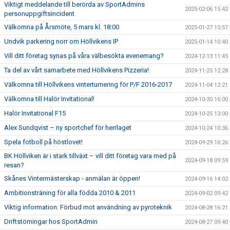
Viktigt meddelande till berörda av SportAdmins
2025-02-06 15:42
personuppgiftsincident
Välkomna på Årsmöte, 5 mars kl. 18:00
2025-01-27 15:57
Undvik parkering norr om Höllvikens IP
2025-01-14 10:40
Vill ditt företag synas på våra välbesökta evenemang?
2024-12-13 11:45
Ta del av vårt samarbete med Höllvikens Pizzeria!
2024-11-25 12:28
Välkomna till Höllvikens vinterturnering för P/F 2016-2017
2024-11-04 12:21
Välkomna till Halör Invitational!
2024-10-30 16:00
Halör Invitational F15
2024-10-25 13:00
Alex Sundqvist – ny sportchef för herrlaget
2024-10-24 10:36
Spela fotboll på höstlovet!
2024-09-29 16:26
BK Höllviken är i stark tillväxt – vill ditt företag vara med på
2024-09-18 09:59
resan?
Skånes Vintermästerskap - anmälan är öppen!
2024-09-16 14:02
Ambitionsträning för alla födda 2010 & 2011
2024-09-02 09:42
Viktig information: Förbud mot användning av pyroteknik
2024-08-28 16:21
Driftstörningar hos SportAdmin
2024-08-27 09:40