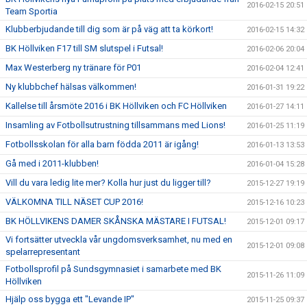
2016-02-15 20:51
Team Sportia
Klubberbjudande till dig som är på väg att ta körkort!
2016-02-15 14:32
BK Höllviken F17 till SM slutspel i Futsal!
2016-02-06 20:04
Max Westerberg ny tränare för P01
2016-02-04 12:41
Ny klubbchef hälsas välkommen!
2016-01-31 19:22
Kallelse till årsmöte 2016 i BK Höllviken och FC Höllviken
2016-01-27 14:11
Insamling av Fotbollsutrustning tillsammans med Lions!
2016-01-25 11:19
Fotbollsskolan för alla barn födda 2011 är igång!
2016-01-13 13:53
Gå med i 2011-klubben!
2016-01-04 15:28
Vill du vara ledig lite mer? Kolla hur just du ligger till?
2015-12-27 19:19
VÄLKOMNA TILL NÄSET CUP 2016!
2015-12-16 10:23
BK HÖLLVIKENS DAMER SKÅNSKA MÄSTARE I FUTSAL!
2015-12-01 09:17
Vi fortsätter utveckla vår ungdomsverksamhet, nu med en
2015-12-01 09:08
spelarrepresentant
Fotbollsprofil på Sundsgymnasiet i samarbete med BK
2015-11-26 11:09
Höllviken
Hjälp oss bygga ett "Levande IP"
2015-11-25 09:37