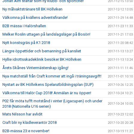
Johan Alm startar som ny klubb- och sportchef
2017-12-15 13:50
Ny målvaktstränare till BK Höllviken
2017-12-12 13:05
Välkomna på kvällens adventsfirande!
2017-11-29 14:48
B2B mässa i Halörshallen
2017-11-23 11:33
Melker Roslin uttagen på landslagsläger på Bosön!
2017-11-21 17:03
Nytt konstsgräs på K1 2018
2017-11-20 08:42
Längre öppettider och bemanning på kansliet
2017-11-13 13:27
Hyllie idrottsskadeklinik besöker BK Höllviken
2017-11-13 13:24
Årets Skånes Vintermästerskap igång!
2017-11-11 11:46
Nya matchställ från Craft kommer att ingå i träningsavgift!
2017-11-01 10:10
Nystart av BK Höllvikens Spelarutbildningsplan (SUP)
2017-10-26 12:25
Välkomna till Halör Cup 2018! Anmälan är nu öppen!
2017-10-24 10:21
P02 får möta tufft motstånd i vinter (Ligacupen) och under
2017-10-24 10:05
2018 (Nationella U16 serien)
Mats Nilsson har avlidit
2017-10-23 12:02
Craft blir ny klädleverantör 2018
2017-10-20 20:28
B2B-mässa 23:e november!
2017-10-19 11:27