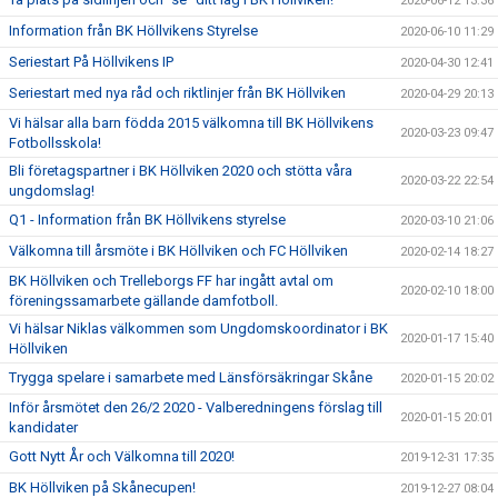
2020-06-12 13:36
Information från BK Höllvikens Styrelse
2020-06-10 11:29
Seriestart På Höllvikens IP
2020-04-30 12:41
Seriestart med nya råd och riktlinjer från BK Höllviken
2020-04-29 20:13
Vi hälsar alla barn födda 2015 välkomna till BK Höllvikens
2020-03-23 09:47
Fotbollsskola!
Bli företagspartner i BK Höllviken 2020 och stötta våra
2020-03-22 22:54
ungdomslag!
Q1 - Information från BK Höllvikens styrelse
2020-03-10 21:06
Välkomna till årsmöte i BK Höllviken och FC Höllviken
2020-02-14 18:27
BK Höllviken och Trelleborgs FF har ingått avtal om
2020-02-10 18:00
föreningssamarbete gällande damfotboll.
Vi hälsar Niklas välkommen som Ungdomskoordinator i BK
2020-01-17 15:40
Höllviken
Trygga spelare i samarbete med Länsförsäkringar Skåne
2020-01-15 20:02
Inför årsmötet den 26/2 2020 - Valberedningens förslag till
2020-01-15 20:01
kandidater
Gott Nytt År och Välkomna till 2020!
2019-12-31 17:35
BK Höllviken på Skånecupen!
2019-12-27 08:04