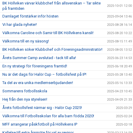
BK Höllviken värvar klubbchef från allsvenskan – Tar sikte
2025-10-01 12:00
på framtiden
Damlaget förstärker inför hösten
2025-09-04 13:46
Vi har glada nyheter!
2025-08-28 16:14
Välkomna Caroline och Samir till BK Höllvikens kansli!
2025-08-20 10:22
Välkomna till en ny säsong!
2025-08-15 11:49
BK Höllviken söker Klubbchef och Föreningsadministratör!
2025-08-05 13:52
Årets Summer Camp avslutad - tack till alla!
2025-06-23 14:53
En ny strategi för föreningens framtid!
2025-06-18 20:49
Nu är det dags för Halör Cup – fotbollsfest på IP!
2025-05-28 13:40
Ta del av era unika medlemserbjudanden!
2025-05-16 13:33
Sommarens fotbollsskola
2025-04-23 10:45
Hej från den nya styrelsen!
2025-04-09 21:33
Årets fotbollsfest närmar sig - Halör Cup 2025!
2025-03-29
Välkomna till Fotbollsskolan för alla barn födda 2020!
2025-02-24
MFF arrangerar påskfotboll på Höllvikens IP
2025-02-18
Kallelse till extra årsmöte för val av revisor
2025-02-13 16:59