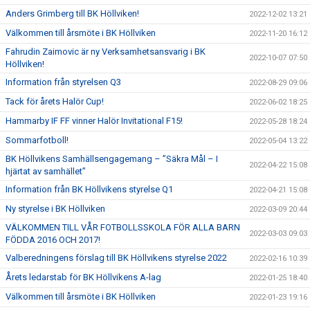
Anders Grimberg till BK Höllviken!
2022-12-02 13:21
Välkommen till årsmöte i BK Höllviken
2022-11-20 16:12
Fahrudin Zaimovic är ny Verksamhetsansvarig i BK
2022-10-07 07:50
Höllviken!
Information från styrelsen Q3
2022-08-29 09:06
Tack för årets Halör Cup!
2022-06-02 18:25
Hammarby IF FF vinner Halör Invitational F15!
2022-05-28 18:24
Sommarfotboll!
2022-05-04 13:22
BK Höllvikens Samhällsengagemang – ”Säkra Mål – I
2022-04-22 15:08
hjärtat av samhället”
Information från BK Höllvikens styrelse Q1
2022-04-21 15:08
Ny styrelse i BK Höllviken
2022-03-09 20:44
VÄLKOMMEN TILL VÅR FOTBOLLSSKOLA FÖR ALLA BARN
2022-03-03 09:03
FÖDDA 2016 OCH 2017!
Valberedningens förslag till BK Höllvikens styrelse 2022
2022-02-16 10:39
Årets ledarstab för BK Höllvikens A-lag
2022-01-25 18:40
Välkommen till årsmöte i BK Höllviken
2022-01-23 19:16