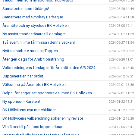
Välkommen som ny sponsor; 1KOMMA5
2024-04-04 10:50
Samarbeten som förlängs!
2024-03-28 14:49
Samarbete med Smokey Barbeque
2024-03-14 11:58
Årsmöte och ny styrelse i BK Höllviken
2024-03-08 12:11
Ny assisterande tränare till damlaget
2024-03-07 11:39
Två event ni inte får missa i denna veckan!
2024-02-27 11:54
Nytt samarbete med Ica Toppen
2024-02-22 09:52
Återigen dags för Ambitionsträning
2024-02-20 11:01
Valberedningens förslag inför Årsmötet den 6/3 2024
2024-02-15 15:45
Cupgeneralen har ordet
2024-02-12 09:21
Välkomna på Årsmöte i BK Höllviken!
2024-02-01 16:30
Delphi förlänger sitt sponsoravtal med BK Höllviken
2024-02-01 11:12
Ny sponsor - Karaten!
2024-01-22 13:31
BK Höllvikens nya matchkläder!
2024-01-12 13:22
BK Höllvikens valberedning söker en ny revisor
2024-01-12 13:20
Vi hjälper till på Lions loppmarknad
2023-12-05 15:41