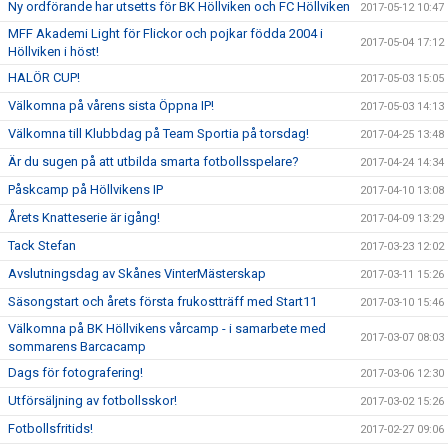
Ny ordförande har utsetts för BK Höllviken och FC Höllviken
2017-05-12 10:47
MFF Akademi Light för Flickor och pojkar födda 2004 i
2017-05-04 17:12
Höllviken i höst!
HALÖR CUP!
2017-05-03 15:05
Välkomna på vårens sista Öppna IP!
2017-05-03 14:13
Välkomna till Klubbdag på Team Sportia på torsdag!
2017-04-25 13:48
Är du sugen på att utbilda smarta fotbollsspelare?
2017-04-24 14:34
Påskcamp på Höllvikens IP
2017-04-10 13:08
Årets Knatteserie är igång!
2017-04-09 13:29
Tack Stefan
2017-03-23 12:02
Avslutningsdag av Skånes VinterMästerskap
2017-03-11 15:26
Säsongstart och årets första frukostträff med Start11
2017-03-10 15:46
Välkomna på BK Höllvikens vårcamp - i samarbete med
2017-03-07 08:03
sommarens Barcacamp
Dags för fotografering!
2017-03-06 12:30
Utförsäljning av fotbollsskor!
2017-03-02 15:26
Fotbollsfritids!
2017-02-27 09:06