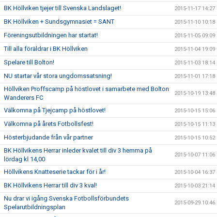
BK Höllviken tjejer till Svenska Landslaget!
2015-11-17 14:27
BK Höllviken + Sundsgymnasiet = SANT
2015-11-10 10:18
Föreningsutbildningen har startat!
2015-11-05 09:09
Till alla föräldrar i BK Höllviken
2015-11-04 19:09
Spelare till Bolton!
2015-11-03 18:14
NU startar vår stora ungdomssatsning!
2015-11-01 17:18
Höllviken Proffscamp på höstlovet i samarbete med Bolton
2015-10-19 13:48
Wanderers FC
Välkomna på Tjejcamp på höstlovet!
2015-10-15 15:06
Välkomna på årets Fotbollsfest!
2015-10-15 11:13
Hösterbjudande från vår partner
2015-10-15 10:52
BK Höllvikens Herrar inleder kvalet till div 3 hemma på
2015-10-07 11:06
lördag kl 14,00
Höllvikens Knatteserie tackar för i år!
2015-10-04 16:37
BK Höllvikens Herrar till div 3 kval!
2015-10-03 21:14
Nu drar vi igång Svenska Fotbollsförbundets
2015-09-29 10:46
Spelarutbildningsplan