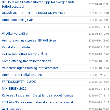
BK Höllviken tillsätter arbetsgrupp för övergripande
2026-04-28 20:33
fotbollsstrategi
ANMÄLAN TILL FOTBOLLSSKOLAN P/F 2021
2026-03-27 15:34
Ambitionsträning i vår!
2026-03-26 15:03
2026-03-24 18:11
Vi söker volontärer
2026-03-18 12:01
Årsmöte och ny styrelse i BK Höllviken
2026-03-14 08:00
Kansliets öppettider
2026-02-23 17:54
Höllvikens Fotbollscamp - PÅSK
2026-02-13 13:03
Komplettering från valberedningen.
2026-02-10 17:33
Valberedningens förslag inför årsmötet 3/3
2026-02-10 16:51
Årsmöte i BK Höllviken 2026
2026-02-09 22:15
FRITIDSKORTET - GUIDE
2026-02-05 15:27
MINISERIEN 2026
2026-02-03 15:31
Kallelse till extra årsmöte gällande stadgeändringar
2026-01-27 18:14
IS PLÅT - Starka samarbeten skapar starka resultat.
2026-01-13 17:17
Är du revisor?
2026-01-10 08:06