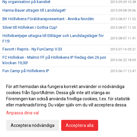
Ny organisation på kansliet
2015-09-29 10:38
Hanna Bauer uttagen till Landslaget!
2015-09-08 09:06
BK Höllvikens Föräldrarepresentant - Annika Nordén
2015-08-07 11:55
Silver till Höllviken i Gothia Cup!
2015-08-07 11:50
Höllvikentjejer uttagna till Elitläger och Landslagsläger för
2015-08-07 11:41
F15!
Favorit i Repris - Ny FunCamp V.33
2015-07-14 09:21
FC Höllviken - Malmö FF på Höllvikens IP fredag den 26 juni
2015-06-22 18:03
klockan 19,00!
Fun Camp på Höllvikens IP
2015-06-17 12:47
BK Höllvikendagen med prisutdelning!
2015-06-06 12:28
För att hemsidan ska fungera korrekt använder vi nödvändiga
Välkomna på Fotbollensdag!
2015-06-01 08:59
cookies från SportAdmin. Dessa går inte att stänga av.
Förköp till Sommarens höjdpunkter på Höllvikens IP!
2015-05-28 11:15
Föreningen kan också använda frivilliga cookies, t.ex. för statistik
eller marknadsföring. Du väljer själv om du vill acceptera dessa.
Välkomna på BK Höllvikens FunCamp!
2015-05-18 10:40
Anpassa dina val
BROMMAPOJKARNA VANN ÅRETS HALÖR CUP!
2015-05-16 17:34
Välkomna till årets Halör Cup
2015-05-13 16:08
Acceptera nödvändiga
Acceptera alla
Välkomna på ny match i Div 1
2015-05-09 18:11