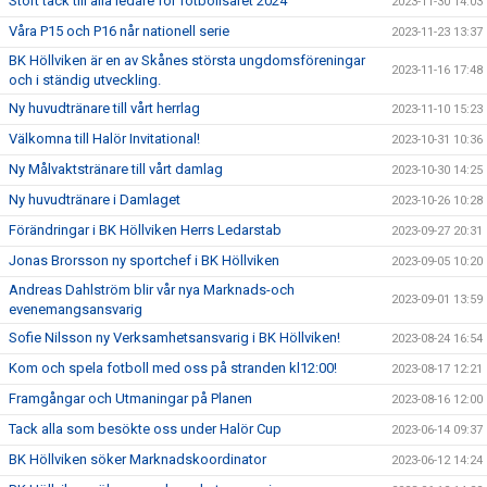
Stort tack till alla ledare för fotbollsåret 2024
2023-11-30 14:03
Våra P15 och P16 når nationell serie
2023-11-23 13:37
BK Höllviken är en av Skånes största ungdomsföreningar
2023-11-16 17:48
och i ständig utveckling.
Ny huvudtränare till vårt herrlag
2023-11-10 15:23
Välkomna till Halör Invitational!
2023-10-31 10:36
Ny Målvaktstränare till vårt damlag
2023-10-30 14:25
Ny huvudtränare i Damlaget
2023-10-26 10:28
Förändringar i BK Höllviken Herrs Ledarstab
2023-09-27 20:31
Jonas Brorsson ny sportchef i BK Höllviken
2023-09-05 10:20
Andreas Dahlström blir vår nya Marknads-och
2023-09-01 13:59
evenemangsansvarig
Sofie Nilsson ny Verksamhetsansvarig i BK Höllviken!
2023-08-24 16:54
Kom och spela fotboll med oss på stranden kl12:00!
2023-08-17 12:21
Framgångar och Utmaningar på Planen
2023-08-16 12:00
Tack alla som besökte oss under Halör Cup
2023-06-14 09:37
BK Höllviken söker Marknadskoordinator
2023-06-12 14:24