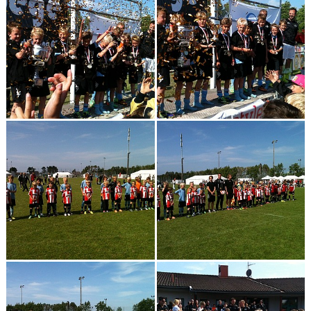
BILDGALLERI
DOKUMENT
SPELKLAR - FOLKSAM
FÖR BESÖKARE
WEBSHOP