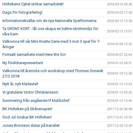
Höllvikens Cykel utökar samarbetet!
2018-03-16 09:38
Dags för fotografering!
2018-03-03 17:58
Informationskvällar om de nya Nationella Spelformerna
2018-02-13 19:28
Ta GRÖNT KORT - låt oss skapa en bättre idrottsmiljö för
2018-02-13 15:07
våra barn
Välkomna till vår Mini Knatte Serie med 3 mot 3 spel för 7-
2018-02-08 12:32
åringar
Fortsatt samarbete med Here We Go!
2018-02-07 22:54
Ny föräldrarepresentant
2018-01-23 08:31
Välkomna till årsmöte och workshop med Thomas Önnevik
2018-01-18 16:28
27/2 2018
Nytt år, nytt klädavtal!
2018-01-13 13:23
Vi gratulerar Victor Christiansson
2018-01-13 09:35
Summering från avgående tf klubbchef
2018-01-12 14:40
BK Höllviken på Skånecupen!
2017-12-26 08:08
God Jul önskar BK Höllviken!
2017-12-21 10:35
Jonas Brorsson slutar på kansliet
2017-12-20 10:24