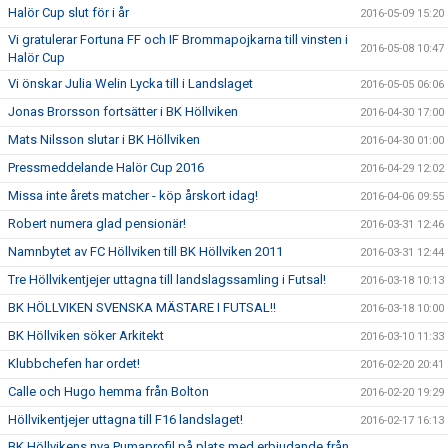
Halör Cup slut för i år
2016-05-09 15:20
Vi gratulerar Fortuna FF och IF Brommapojkarna till vinsten i
2016-05-08 10:47
Halör Cup
Vi önskar Julia Welin Lycka till i Landslaget
2016-05-05 06:06
Jonas Brorsson fortsätter i BK Höllviken
2016-04-30 17:00
Mats Nilsson slutar i BK Höllviken
2016-04-30 01:00
Pressmeddelande Halör Cup 2016
2016-04-29 12:02
Missa inte årets matcher - köp årskort idag!
2016-04-06 09:55
Robert numera glad pensionär!
2016-03-31 12:46
Namnbytet av FC Höllviken till BK Höllviken 2011
2016-03-31 12:44
Tre Höllvikentjejer uttagna till landslagssamling i Futsal!
2016-03-18 10:13
BK HÖLLVIKEN SVENSKA MÄSTARE I FUTSAL!!
2016-03-18 10:00
BK Höllviken söker Arkitekt
2016-03-10 11:33
Klubbchefen har ordet!
2016-02-20 20:41
Calle och Hugo hemma från Bolton
2016-02-20 19:29
Höllvikentjejer uttagna till F16 landslaget!
2016-02-17 16:13
BK Höllvikens nya Pumaprofil på plats med erbjudande från