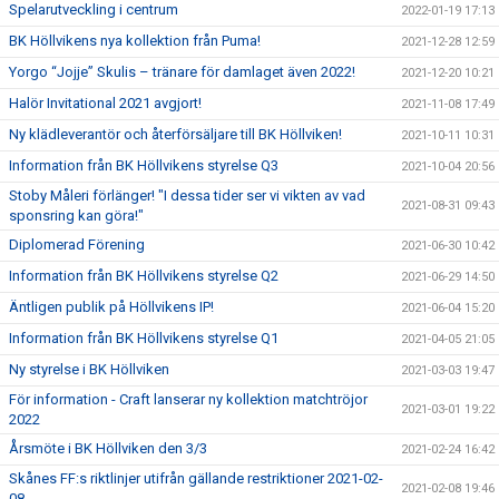
Spelarutveckling i centrum
2022-01-19 17:13
BK Höllvikens nya kollektion från Puma!
2021-12-28 12:59
Yorgo “Jojje” Skulis – tränare för damlaget även 2022!
2021-12-20 10:21
Halör Invitational 2021 avgjort!
2021-11-08 17:49
Ny klädleverantör och återförsäljare till BK Höllviken!
2021-10-11 10:31
Information från BK Höllvikens styrelse Q3
2021-10-04 20:56
Stoby Måleri förlänger! "I dessa tider ser vi vikten av vad
2021-08-31 09:43
sponsring kan göra!"
Diplomerad Förening
2021-06-30 10:42
Information från BK Höllvikens styrelse Q2
2021-06-29 14:50
Äntligen publik på Höllvikens IP!
2021-06-04 15:20
Information från BK Höllvikens styrelse Q1
2021-04-05 21:05
Ny styrelse i BK Höllviken
2021-03-03 19:47
För information - Craft lanserar ny kollektion matchtröjor
2021-03-01 19:22
2022
Årsmöte i BK Höllviken den 3/3
2021-02-24 16:42
Skånes FF:s riktlinjer utifrån gällande restriktioner 2021-02-
2021-02-08 19:46
08