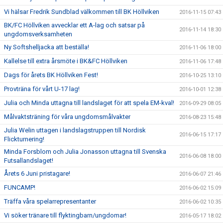
Vi hälsar Fredrik Sundblad välkommen till BK Höllviken
2016-11-15 07:43
BK/FC Höllviken avvecklar ett A-lag och satsar på
2016-11-14 18:30
ungdomsverksamheten
Ny Softshelljacka att beställa!
2016-11-06 18:00
Kallelse till extra årsmöte i BK&FC Höllviken
2016-11-06 17:48
Dags för årets BK Höllviken Fest!
2016-10-25 13:10
Provträna för vårt U-17 lag!
2016-10-01 12:38
Julia och Minda uttagna till landslaget för att spela EM-kval!
2016-09-29 08:05
Målvaktsträning för våra ungdomsmålvakter
2016-08-23 15:48
Julia Welin uttagen i landslagstruppen till Nordisk
2016-06-15 17:17
Flickturnering!
Minda Forsblom och Julia Jonasson uttagna till Svenska
2016-06-08 18:00
Futsallandslaget!
Årets 6 Juni pristagare!
2016-06-07 21:46
FUNCAMP!
2016-06-02 15:09
Träffa våra spelarrepresentanter
2016-06-02 10:35
Vi söker tränare till flyktingbarn/ungdomar!
2016-05-17 18:02