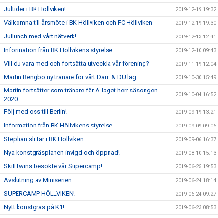
Jultider i BK Höllviken!
2019-12-19 19:32
Välkomna till årsmöte i BK Höllviken och FC Höllviken
2019-12-19 19:30
Jullunch med vårt nätverk!
2019-12-13 12:41
Information från BK Höllvikens styrelse
2019-12-10 09:43
Vill du vara med och fortsätta utveckla vår förening?
2019-11-19 12:04
Martin Rengbo ny tränare för vårt Dam & DU lag
2019-10-30 15:49
Martin fortsätter som tränare för A-laget herr säsongen
2019-10-04 16:52
2020
Följ med oss till Berlin!
2019-09-19 13:21
Information från BK Höllvikens styrelse
2019-09-09 09:06
Stephan slutar i BK Höllviken
2019-09-06 16:37
Nya konstgräsplanen invigd och öppnad!
2019-08-10 15:13
SkillTwins besökte vår Supercamp!
2019-06-25 19:53
Avslutning av Miniserien
2019-06-24 18:14
SUPERCAMP HÖLLVIKEN!
2019-06-24 09:27
Nytt konstgräs på K1!
2019-06-23 08:53