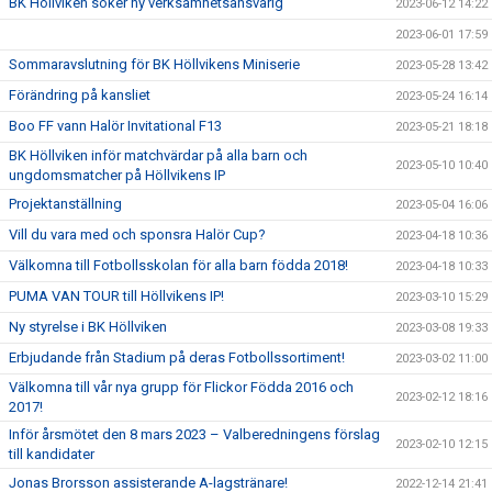
BK Höllviken söker ny verksamhetsansvarig
2023-06-12 14:22
2023-06-01 17:59
Sommaravslutning för BK Höllvikens Miniserie
2023-05-28 13:42
Förändring på kansliet
2023-05-24 16:14
Boo FF vann Halör Invitational F13
2023-05-21 18:18
BK Höllviken inför matchvärdar på alla barn och
2023-05-10 10:40
ungdomsmatcher på Höllvikens IP
Projektanställning
2023-05-04 16:06
Vill du vara med och sponsra Halör Cup?
2023-04-18 10:36
Välkomna till Fotbollsskolan för alla barn födda 2018!
2023-04-18 10:33
PUMA VAN TOUR till Höllvikens IP!
2023-03-10 15:29
Ny styrelse i BK Höllviken
2023-03-08 19:33
Erbjudande från Stadium på deras Fotbollssortiment!
2023-03-02 11:00
Välkomna till vår nya grupp för Flickor Födda 2016 och
2023-02-12 18:16
2017!
Inför årsmötet den 8 mars 2023 – Valberedningens förslag
2023-02-10 12:15
till kandidater
Jonas Brorsson assisterande A-lagstränare!
2022-12-14 21:41