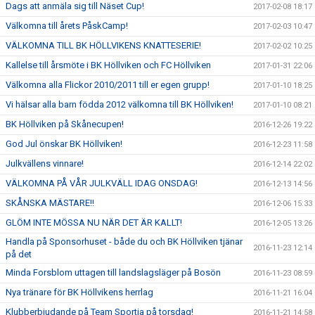
Dags att anmäla sig till Näset Cup!
2017-02-08 18:17
Välkomna till årets PåskCamp!
2017-02-03 10:47
VÄLKOMNA TILL BK HÖLLVIKENS KNATTESERIE!
2017-02-02 10:25
Kallelse till årsmöte i BK Höllviken och FC Höllviken
2017-01-31 22:06
Välkomna alla Flickor 2010/2011 till er egen grupp!
2017-01-10 18:25
Vi hälsar alla barn födda 2012 välkomna till BK Höllviken!
2017-01-10 08:21
BK Höllviken på Skånecupen!
2016-12-26 19:22
God Jul önskar BK Höllviken!
2016-12-23 11:58
Julkvällens vinnare!
2016-12-14 22:02
VÄLKOMNA PÅ VÅR JULKVÄLL IDAG ONSDAG!
2016-12-13 14:56
SKÅNSKA MÄSTARE!!
2016-12-06 15:33
GLÖM INTE MÖSSA NU NÄR DET ÄR KALLT!
2016-12-05 13:26
Handla på Sponsorhuset - både du och BK Höllviken tjänar
2016-11-23 12:14
på det
Minda Forsblom uttagen till landslagsläger på Bosön
2016-11-23 08:59
Nya tränare för BK Höllvikens herrlag
2016-11-21 16:04
Klubberbjudande på Team Sportia på torsdag!
2016-11-21 14:58