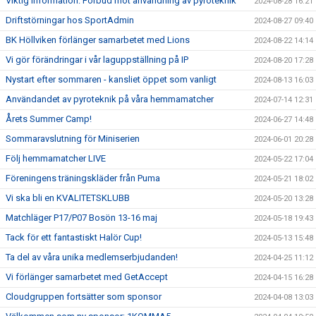
Viktig information: Förbud mot användning av pyroteknik
2024-08-28 16:21
Driftstörningar hos SportAdmin
2024-08-27 09:40
BK Höllviken förlänger samarbetet med Lions
2024-08-22 14:14
Vi gör förändringar i vår laguppställning på IP
2024-08-20 17:28
Nystart efter sommaren - kansliet öppet som vanligt
2024-08-13 16:03
Användandet av pyroteknik på våra hemmamatcher
2024-07-14 12:31
Årets Summer Camp!
2024-06-27 14:48
Sommaravslutning för Miniserien
2024-06-01 20:28
Följ hemmamatcher LIVE
2024-05-22 17:04
Föreningens träningskläder från Puma
2024-05-21 18:02
Vi ska bli en KVALITETSKLUBB
2024-05-20 13:28
Matchläger P17/P07 Bosön 13-16 maj
2024-05-18 19:43
Tack för ett fantastiskt Halör Cup!
2024-05-13 15:48
Ta del av våra unika medlemserbjudanden!
2024-04-25 11:12
Vi förlänger samarbetet med GetAccept
2024-04-15 16:28
Cloudgruppen fortsätter som sponsor
2024-04-08 13:03