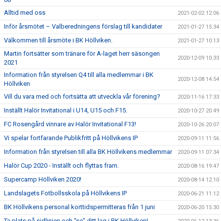
Alltid med oss
2021-02-02 12:06
Inför årsmötet – Valberedningens förslag till kandidater
2021-01-27 15:34
Välkommen till årsmöte i BK Höllviken.
2021-01-27 10:13
Martin fortsätter som tränare för A-laget herr säsongen
2020-12-09 10:33
2021
Information från styrelsen Q4 till alla medlemmar i BK
2020-12-08 14:54
Höllviken
Vill du vara med och fortsätta att utveckla vår förening?
2020-11-16 17:33
Inställt Halör Invitational i U14, U15 och F15.
2020-10-27 20:49
FC Rosengård vinnare av Halör Invitational F13!
2020-10-26 20:07
Vi spelar fortfarande Publikfritt på Höllvikens IP
2020-09-11 11:56
Information från styrelsen till alla BK Höllvikens medlemmar
2020-09-11 07:34
Halör Cup 2020 - Inställt och flyttas fram.
2020-08-16 19:47
Supercamp Höllviken 2020!
2020-08-14 12:10
Landslagets Fotbollsskola på Höllvikens IP
2020-06-21 11:12
BK Höllvikens personal korttidspermitteras från 1 juni
2020-06-20 15:30
Ta plats på sidlinjen och "se" ditt lag i BK Höllviken!