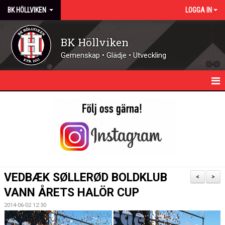
BK HÖLLVIKEN
LOGGA IN
BK Höllviken
Gemenskap • Glädje • Utveckling
HEM
KALENDER
NYHETER
KONTAKT - ÖPPETTIDER
VEDBÆK SØLLERØD BOLDKLUB
<
>
FÖRENINGEN
VANN ÅRETS HALÖR CUP
2014-06-02 12:30
DOMARE