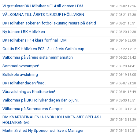
Vi gratulerar BK Höllvikens F14 till vinsten i DM
2017-09-02 12:26
VÄLKOMNA TILL ÅRETS TJEJCUP I HÖLLVIKEN
2017-08-21 17:30
BK Höllviken söker en fotbollskunnig resurs på deltid
2017-08-21 10:31
Ny tränare i BK Höllviken
2017-08-20 19:30
BK Höllvikens F14 klara för final i DM
2017-08-16 22:00
Grattis BK Höllviken P02 - 3:a i årets Gothia cup
2017-07-22 17:12
Välkomna på vårens sista hemmamatch
2017-06-22 08:42
Sommarlovscamper!
2017-06-20 14:41
Bollskole avslutning
2017-06-19 16:05
BK Höllvikendagen firad!
2017-06-07 21:20
Våravslutning av Knatteserien!
2017-06-04 18:49
Välkomna på BK Höllvikendagen den 6 juni!
2017-05-30 13:51
Välkomna på Sommarens Camper!
2017-05-13 17:13
DM KVARTSFINALEN U-16 BK HÖLLVIKEN-MFF SPELAS I
2017-05-13 16:29
HÖLLVIKEN 6/6
Martin Silvhed Ny Sponsor och Event Manager
2017-05-13 10:51