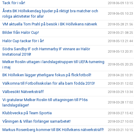
Tack för i vår!
2018-06-09 13:15
Årets BK Höllvikendag bjuder på riktigt bra matcher och
2018-06-05 10:23
roliga aktiviteter för alla!
VM aktuella Tom Prahl på besök i BK Höllvikens nätverk
2018-05-28 21:56
Bilder från Halör Cup!
2018-05-21 08:25
Halör Cup tackar för i år!
2018-05-13 21:44
Södra Sandby IF och Hammarby IF vinnare av Halör
2018-05-13 20:31
Invitational 2018!
Melker Roslin uttagen i landslagstruppen till UEFA-turnering
2018-05-05 20:25
i maj
BK Höllviken lägger ytterligare fokus på flickfotboll!
2018-04-20 10:31
Välkomna till Fotbollsskolan för alla barn födda 2013!
2018-03-31 12:02
Välbesökt Nätverksträff
2018-03-29 13:34
Vi gratulerar Melker Roslin till uttagningen till P16s
2018-03-28 17:02
landslagsläger!
Klubbvecka på Team Sportia
2018-03-27 15:42
Våningen & Villan förlänger samarbetet!
2018-03-27 10:03
Markus Rosenberg kommer till BK Höllvikens nätverksträff!
2018-03-21 10:15