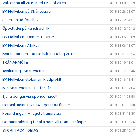
Välkomna till 2019 med BK Höllviken!
2019-01-08 10:19
BK Höllviken på Skånecupen!
2018-12-26 08:07
Julen. En tid för alla?
2018-12-12 14:51
Öppettider på kansli och IP
2018-12-12 10:12
BK Höllvikens Damer till Div 2!
2018-12-05 16:09
BK Höllviken i Afrika!
2018-11-06 11:07
Nytt ledarteam i BK Höllvikens A-lag 2019!
2018-10-31 09:54
TRÄNARMÖTE
2018-10-19 11:01
Avslutning i Knatteserien
2018-10-17 15:46
BK Höllviken utökar sin klädprofil!
2018-10-16 15:41
MiniKnatteserien slut för i år
2018-10-07 17:04
Tjäna pengar via sponsorhuset!
2018-09-11 08:58
Heroisk insats av F14 laget i DM finalen!
2018-09-01 15:30
Förändringar i A-lagets tränarstab
2018-08-31 11:35
Domarutbildning för alla som vill döma småspel!
2018-08-09 10:36
STORT TACK TOBIAS
2018-06-25 12:17