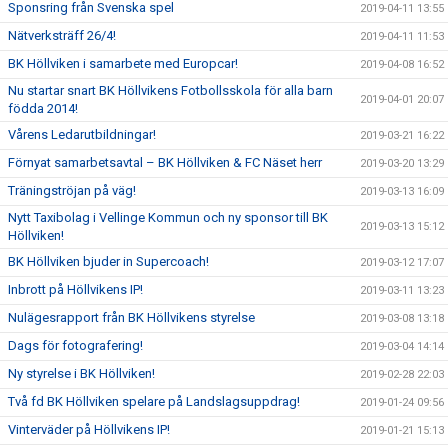
Sponsring från Svenska spel
2019-04-11 13:55
Nätverksträff 26/4!
2019-04-11 11:53
BK Höllviken i samarbete med Europcar!
2019-04-08 16:52
Nu startar snart BK Höllvikens Fotbollsskola för alla barn
2019-04-01 20:07
födda 2014!
Vårens Ledarutbildningar!
2019-03-21 16:22
Förnyat samarbetsavtal – BK Höllviken & FC Näset herr
2019-03-20 13:29
Träningströjan på väg!
2019-03-13 16:09
Nytt Taxibolag i Vellinge Kommun och ny sponsor till BK
2019-03-13 15:12
Höllviken!
BK Höllviken bjuder in Supercoach!
2019-03-12 17:07
Inbrott på Höllvikens IP!
2019-03-11 13:23
Nulägesrapport från BK Höllvikens styrelse
2019-03-08 13:18
Dags för fotografering!
2019-03-04 14:14
Ny styrelse i BK Höllviken!
2019-02-28 22:03
Två fd BK Höllviken spelare på Landslagsuppdrag!
2019-01-24 09:56
Vinterväder på Höllvikens IP!
2019-01-21 15:13