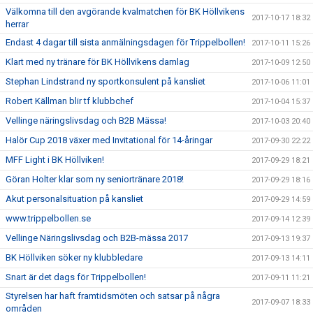
Välkomna till den avgörande kvalmatchen för BK Höllvikens
2017-10-17 18:32
herrar
Endast 4 dagar till sista anmälningsdagen för Trippelbollen!
2017-10-11 15:26
Klart med ny tränare för BK Höllvikens damlag
2017-10-09 12:50
Stephan Lindstrand ny sportkonsulent på kansliet
2017-10-06 11:01
Robert Källman blir tf klubbchef
2017-10-04 15:37
Vellinge näringslivsdag och B2B Mässa!
2017-10-03 20:40
Halör Cup 2018 växer med Invitational för 14-åringar
2017-09-30 22:22
MFF Light i BK Höllviken!
2017-09-29 18:21
Göran Holter klar som ny seniortränare 2018!
2017-09-29 18:16
Akut personalsituation på kansliet
2017-09-29 14:59
www.trippelbollen.se
2017-09-14 12:39
Vellinge Näringslivsdag och B2B-mässa 2017
2017-09-13 19:37
BK Höllviken söker ny klubbledare
2017-09-13 14:11
Snart är det dags för Trippelbollen!
2017-09-11 11:21
Styrelsen har haft framtidsmöten och satsar på några
2017-09-07 18:33
områden