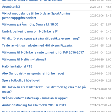
Årsmöte 5/3
2025-02-11 14:53
Viktigt meddelande till berörda av SportAdmins
2025-02-06 15:42
personuppgiftsincident
Välkomna på Årsmöte, 5 mars kl. 18:00
2025-01-27 15:57
Undvik parkering norr om Höllvikens IP
2025-01-14 10:40
Vill ditt företag synas på våra välbesökta evenemang?
2024-12-13 11:45
Ta del av vårt samarbete med Höllvikens Pizzeria!
2024-11-25 12:28
Välkomna till Höllvikens vinterturnering för P/F 2016-2017
2024-11-04 12:21
Välkomna till Halör Invitational!
2024-10-30 16:00
Halör Invitational F15
2024-10-25 13:00
Alex Sundqvist – ny sportchef för herrlaget
2024-10-24 10:36
Spela fotboll på höstlovet!
2024-09-29 16:26
BK Höllviken är i stark tillväxt – vill ditt företag vara med på
2024-09-18 09:59
resan?
Skånes Vintermästerskap - anmälan är öppen!
2024-09-16 14:02
Ambitionsträning för alla födda 2010 & 2011
2024-09-02 09:42