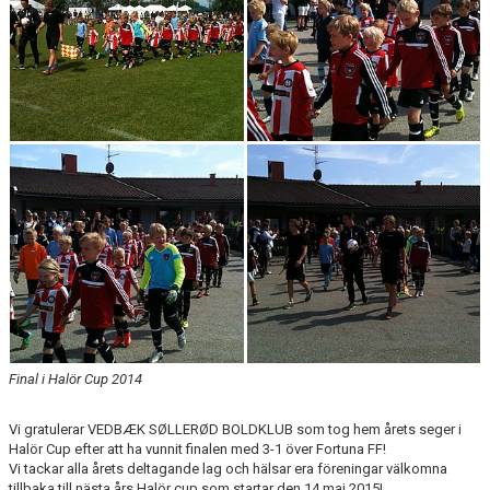
Final i Halör Cup 2014
Vi gratulerar VEDBÆK SØLLERØD BOLDKLUB som tog hem årets seger i
Halör Cup efter att ha vunnit finalen med 3-1 över Fortuna FF!
Vi tackar alla årets deltagande lag och hälsar era föreningar välkomna
tillbaka till nästa års Halör cup som startar den 14 maj 2015!