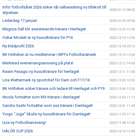
Inför fotbollsåret 2026 söker vår valberedning nu tillskott till
2026-01-10 08:02
styrelsen.
Ledardag 17 januari
2026-01-05 09:50
Magnus Säll blir assisterande tränare i Herrlaget
2025-12-22 12:30
Oskar Mosleh är ny huvudtränare för P16
2025-12-19 12:00
Ny klädprofil 2026
2025-12-18 23:15
BK Höllviken är nu medlemmar i MFFs Fotbollsnätverk
2025-12-15 13:26
Meriterad evenemangsansvarig på plats!
2025-12-12 14:00
Rasim Pasagic ny huvudtränare för herrlaget
2025-12-11 11:00
Lina Wettermark ny sportchef för Dam och F17/16
2025-12-05 10:55
BK Höllviken söker tränare och ledare till Herrlaget och P19
2025-12-04 13:55
Nicola fortsätter som MV-tränare i damlaget!
2025-12-02 11:12
Sandra Gashi fortsätter som ass.tränare i Damlaget!
2025-12-01 11:40
Yorgo "Jojje" Skulis ny huvudtränare för Damlaget!
2025-11-29 11:16
Izze ny Fotbollsansvarig!
2025-11-28 12:20
HALÖR CUP 2026
2025-10-10 13:49