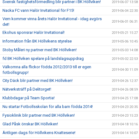
Svensk fastighetsförmedling blir partner i BK Höllviken!
2019-06-07 13:58
Nacka FC vann Halör Invitational för F15!
2019-06-04 22:30
Vem kommer vinna årets Halör Invitational - idag avgörs
2019-06-01 06:31
det!
Ekohus sponsrar Halör Invitational!
2019-05-21 15:27
Information från BK Höllvikens styrelse
2019-05-06 10:45
Stoby Måleri ny partner med BK Höllviken!
2019-05-03 14:08
fd BK Höllviken spelare på landslagsuppdrag
2019-05-02 22:53
Välkomna alla flickor födda 2012/2013 till er egen
2019-04-30 11:09
fotbollsgrupp!
City Däck blir partner med BK Höllviken!
2019-04-26 12:37
Nätverksträff på Delitorget!
2019-04-26 08:59
Klubbdagar på Team Sportia!
2019-04-25 17:08
Nu startar Fotbollsskolan för alla barn födda 2014!
2019-04-23 20:35
Fysioklinik blir partner med BK Höllviken!
2019-04-23 15:23
Glad Påsk önskar BK Höllviken!
2019-04-18 10:16
Äntligen dags för Höllvikens Knatteserie!
2019-04-14 10:07