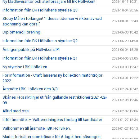
Ny klädleverantör och återförsäljare till BK Höllviken!
2021-10-11 10:31
Information från BK Höllvikens styrelse Q3
2021-10-04 20:56
Stoby Måleri förlänger! "I dessa tider ser vi vikten av vad
2021-08-31 09:43
sponsring kan göra!"
Diplomerad Förening
2021-06-30 10:42
Information från BK Höllvikens styrelse Q2
2021-06-29 14:50
Äntligen publik på Höllvikens IP!
2021-06-04 15:20
Information från BK Höllvikens styrelse Q1
2021-04-05 21:05
Ny styrelse i BK Höllviken
2021-03-03 19:47
För information - Craft lanserar ny kollektion matchtröjor
2021-03-01 19:22
2022
Årsmöte i BK Höllviken den 3/3
2021-02-24 16:42
Skånes FF:s riktlinjer utifrån gällande restriktioner 2021-02-
2021-02-08 19:46
08
Alltid med oss
2021-02-02 12:06
Inför årsmötet – Valberedningens förslag till kandidater
2021-01-27 15:34
Välkommen till årsmöte i BK Höllviken.
2021-01-27 10:13
Martin fortsätter som tränare för A-laget herr säsongen