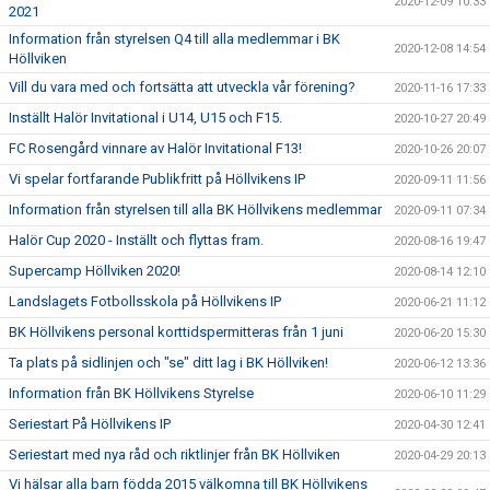
2020-12-09 10:33
2021
Information från styrelsen Q4 till alla medlemmar i BK
2020-12-08 14:54
Höllviken
Vill du vara med och fortsätta att utveckla vår förening?
2020-11-16 17:33
Inställt Halör Invitational i U14, U15 och F15.
2020-10-27 20:49
FC Rosengård vinnare av Halör Invitational F13!
2020-10-26 20:07
Vi spelar fortfarande Publikfritt på Höllvikens IP
2020-09-11 11:56
Information från styrelsen till alla BK Höllvikens medlemmar
2020-09-11 07:34
Halör Cup 2020 - Inställt och flyttas fram.
2020-08-16 19:47
Supercamp Höllviken 2020!
2020-08-14 12:10
Landslagets Fotbollsskola på Höllvikens IP
2020-06-21 11:12
BK Höllvikens personal korttidspermitteras från 1 juni
2020-06-20 15:30
Ta plats på sidlinjen och "se" ditt lag i BK Höllviken!
2020-06-12 13:36
Information från BK Höllvikens Styrelse
2020-06-10 11:29
Seriestart På Höllvikens IP
2020-04-30 12:41
Seriestart med nya råd och riktlinjer från BK Höllviken
2020-04-29 20:13
Vi hälsar alla barn födda 2015 välkomna till BK Höllvikens