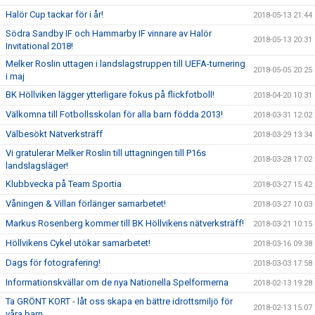
Halör Cup tackar för i år!
2018-05-13 21:44
Södra Sandby IF och Hammarby IF vinnare av Halör
2018-05-13 20:31
Invitational 2018!
Melker Roslin uttagen i landslagstruppen till UEFA-turnering
2018-05-05 20:25
i maj
BK Höllviken lägger ytterligare fokus på flickfotboll!
2018-04-20 10:31
Välkomna till Fotbollsskolan för alla barn födda 2013!
2018-03-31 12:02
Välbesökt Nätverksträff
2018-03-29 13:34
Vi gratulerar Melker Roslin till uttagningen till P16s
2018-03-28 17:02
landslagsläger!
Klubbvecka på Team Sportia
2018-03-27 15:42
Våningen & Villan förlänger samarbetet!
2018-03-27 10:03
Markus Rosenberg kommer till BK Höllvikens nätverksträff!
2018-03-21 10:15
Höllvikens Cykel utökar samarbetet!
2018-03-16 09:38
Dags för fotografering!
2018-03-03 17:58
Informationskvällar om de nya Nationella Spelformerna
2018-02-13 19:28
Ta GRÖNT KORT - låt oss skapa en bättre idrottsmiljö för
2018-02-13 15:07
våra barn