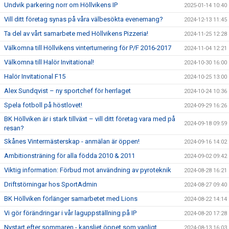
Undvik parkering norr om Höllvikens IP
2025-01-14 10:40
Vill ditt företag synas på våra välbesökta evenemang?
2024-12-13 11:45
Ta del av vårt samarbete med Höllvikens Pizzeria!
2024-11-25 12:28
Välkomna till Höllvikens vinterturnering för P/F 2016-2017
2024-11-04 12:21
Välkomna till Halör Invitational!
2024-10-30 16:00
Halör Invitational F15
2024-10-25 13:00
Alex Sundqvist – ny sportchef för herrlaget
2024-10-24 10:36
Spela fotboll på höstlovet!
2024-09-29 16:26
BK Höllviken är i stark tillväxt – vill ditt företag vara med på
2024-09-18 09:59
resan?
Skånes Vintermästerskap - anmälan är öppen!
2024-09-16 14:02
Ambitionsträning för alla födda 2010 & 2011
2024-09-02 09:42
Viktig information: Förbud mot användning av pyroteknik
2024-08-28 16:21
Driftstörningar hos SportAdmin
2024-08-27 09:40
BK Höllviken förlänger samarbetet med Lions
2024-08-22 14:14
Vi gör förändringar i vår laguppställning på IP
2024-08-20 17:28
Nystart efter sommaren - kansliet öppet som vanligt
2024-08-13 16:03