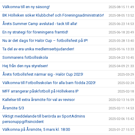
Välkomna till en ny säsong!
2025-08-15 11:49
BK Höllviken söker Klubbchef och Föreningsadministratör!
2025-08-05 13:52
Årets Summer Camp avslutad - tack till alla!
2025-06-23 14:53
En ny strategi för föreningens framtid!
2025-06-18 20:49
Nu är det dags för Halör Cup – fotbollsfest på IP!
2025-05-28 13:40
Ta del av era unika medlemserbjudanden!
2025-05-16 13:33
Sommarens fotbollsskola
2025-04-23 10:45
Hej från den nya styrelsen!
2025-04-09 21:33
Årets fotbollsfest närmar sig - Halör Cup 2025!
2025-03-29
Välkomna till Fotbollsskolan för alla barn födda 2020!
2025-02-24
MFF arrangerar påskfotboll på Höllvikens IP
2025-02-18
Kallelse till extra årsmöte för val av revisor
2025-02-13 16:59
Årsmöte 5/3
2025-02-11 14:53
Viktigt meddelande till berörda av SportAdmins
2025-02-06 15:42
personuppgiftsincident
Välkomna på Årsmöte, 5 mars kl. 18:00
2025-01-27 15:57