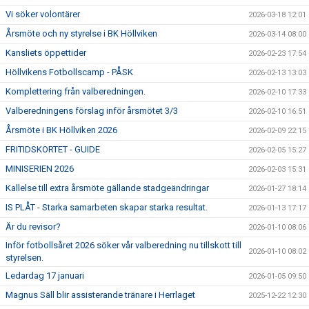
Vi söker volontärer
2026-03-18 12:01
Årsmöte och ny styrelse i BK Höllviken
2026-03-14 08:00
Kansliets öppettider
2026-02-23 17:54
Höllvikens Fotbollscamp - PÅSK
2026-02-13 13:03
Komplettering från valberedningen.
2026-02-10 17:33
Valberedningens förslag inför årsmötet 3/3
2026-02-10 16:51
Årsmöte i BK Höllviken 2026
2026-02-09 22:15
FRITIDSKORTET - GUIDE
2026-02-05 15:27
MINISERIEN 2026
2026-02-03 15:31
Kallelse till extra årsmöte gällande stadgeändringar
2026-01-27 18:14
IS PLÅT - Starka samarbeten skapar starka resultat.
2026-01-13 17:17
Är du revisor?
2026-01-10 08:06
Inför fotbollsåret 2026 söker vår valberedning nu tillskott till
2026-01-10 08:02
styrelsen.
Ledardag 17 januari
2026-01-05 09:50
Magnus Säll blir assisterande tränare i Herrlaget
2025-12-22 12:30