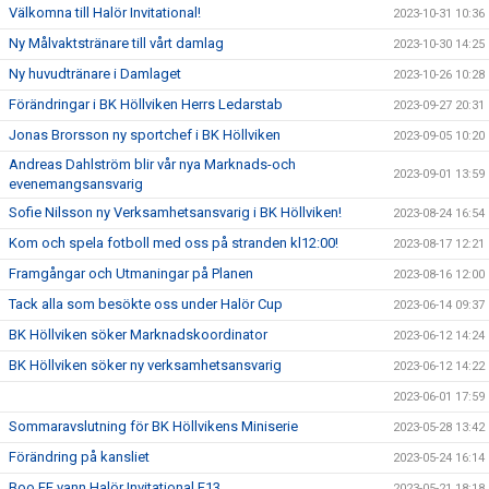
Välkomna till Halör Invitational!
2023-10-31 10:36
Ny Målvaktstränare till vårt damlag
2023-10-30 14:25
Ny huvudtränare i Damlaget
2023-10-26 10:28
Förändringar i BK Höllviken Herrs Ledarstab
2023-09-27 20:31
Jonas Brorsson ny sportchef i BK Höllviken
2023-09-05 10:20
Andreas Dahlström blir vår nya Marknads-och
2023-09-01 13:59
evenemangsansvarig
Sofie Nilsson ny Verksamhetsansvarig i BK Höllviken!
2023-08-24 16:54
Kom och spela fotboll med oss på stranden kl12:00!
2023-08-17 12:21
Framgångar och Utmaningar på Planen
2023-08-16 12:00
Tack alla som besökte oss under Halör Cup
2023-06-14 09:37
BK Höllviken söker Marknadskoordinator
2023-06-12 14:24
BK Höllviken söker ny verksamhetsansvarig
2023-06-12 14:22
2023-06-01 17:59
Sommaravslutning för BK Höllvikens Miniserie
2023-05-28 13:42
Förändring på kansliet
2023-05-24 16:14
Boo FF vann Halör Invitational F13
2023-05-21 18:18