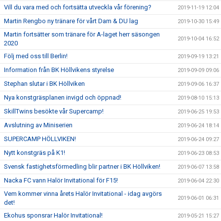
Vill du vara med och fortsätta utveckla vår förening?
2019-11-19 12:04
Martin Rengbo ny tränare för vårt Dam & DU lag
2019-10-30 15:49
Martin fortsätter som tränare för A-laget herr säsongen
2019-10-04 16:52
2020
Följ med oss till Berlin!
2019-09-19 13:21
Information från BK Höllvikens styrelse
2019-09-09 09:06
Stephan slutar i BK Höllviken
2019-09-06 16:37
Nya konstgräsplanen invigd och öppnad!
2019-08-10 15:13
SkillTwins besökte vår Supercamp!
2019-06-25 19:53
Avslutning av Miniserien
2019-06-24 18:14
SUPERCAMP HÖLLVIKEN!
2019-06-24 09:27
Nytt konstgräs på K1!
2019-06-23 08:53
Svensk fastighetsförmedling blir partner i BK Höllviken!
2019-06-07 13:58
Nacka FC vann Halör Invitational för F15!
2019-06-04 22:30
Vem kommer vinna årets Halör Invitational - idag avgörs
2019-06-01 06:31
det!
Ekohus sponsrar Halör Invitational!
2019-05-21 15:27