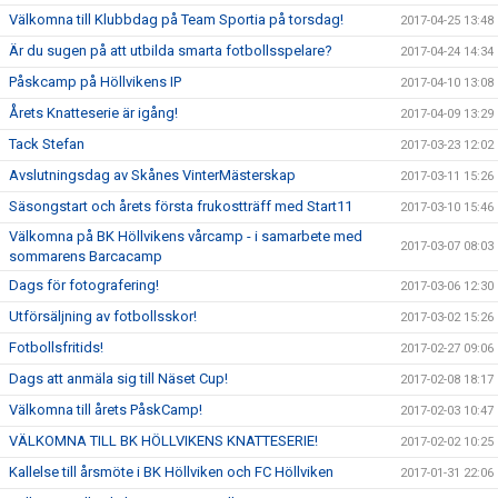
Välkomna till Klubbdag på Team Sportia på torsdag!
2017-04-25 13:48
Är du sugen på att utbilda smarta fotbollsspelare?
2017-04-24 14:34
Påskcamp på Höllvikens IP
2017-04-10 13:08
Årets Knatteserie är igång!
2017-04-09 13:29
Tack Stefan
2017-03-23 12:02
Avslutningsdag av Skånes VinterMästerskap
2017-03-11 15:26
Säsongstart och årets första frukostträff med Start11
2017-03-10 15:46
Välkomna på BK Höllvikens vårcamp - i samarbete med
2017-03-07 08:03
sommarens Barcacamp
Dags för fotografering!
2017-03-06 12:30
Utförsäljning av fotbollsskor!
2017-03-02 15:26
Fotbollsfritids!
2017-02-27 09:06
Dags att anmäla sig till Näset Cup!
2017-02-08 18:17
Välkomna till årets PåskCamp!
2017-02-03 10:47
VÄLKOMNA TILL BK HÖLLVIKENS KNATTESERIE!
2017-02-02 10:25
Kallelse till årsmöte i BK Höllviken och FC Höllviken
2017-01-31 22:06