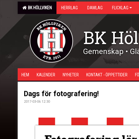
BK HÖLLVIKEN
HERRLAG
DAMLAG
FLICKLAG
BK Höl
Gemenskap • Glä
HEM
KALENDER
NYHETER
KONTAKT - ÖPPETTIDER
F
Dags för fotografering!
2017-03-06 12:30