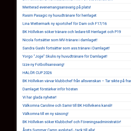
Meriterad evenemangsansvarig på plats!
Rasim Pasagic ny huvudtränare för herrlaget
Lina Wettermark ny sportchef för Dam och F17/16
BK Höllviken söker tränare och ledare till Herrlaget och P19
Nicola fortsätter som MV-tränare i damlaget!
Sandra Gashi fortsätter som ass.tränare i Damlaget!
Yorgo "Jojje" Skulis ny huvudtränare för Damlaget!
Izze ny Fotbollsansvarig!
HALÖR CUP 2026
BK Höllviken värvar klubbchef från allsvenskan – Tar sikte på fr
Damlaget förstärker inför hösten
Vi har glada nyheter!
Välkomna Caroline och Samir till BK Höllvikens kansli!
Välkomna till en ny säsong!
BK Höllviken söker Klubbchef och Föreningsadministratör!
Årets Summer Camp avslutad - tack till alla!