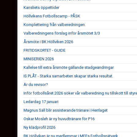
Kansliets öppettider
Höllvikens Fotbollscamp - PÅSK
Komplettering från valberedningen.
Valberedningens förslag inför årsmötet 3/3
Årsmöte i BK Höllviken 2026
FRITIDSKORTET - GUIDE
MINISERIEN 2026
Kallelse till extra årsmöte gällande stadgeändringar
IS PLÅT - Starka samarbeten skapar starka resultat.
Är du revisor?
Inför fotbollsåret 2026 söker vår valberedning nu tillskott till styr
Ledardag 17 januari
Magnus Säll blir assisterande tränare i Herrlaget
Oskar Mosleh är ny huvudtränare för P16
Ny klädprofil 2026
BK Höllviken är nu medlemmar i MFFs Fotbollsnätverk