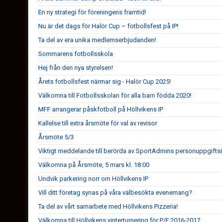
En ny strategi för föreningens framtid!
Nu är det dags för Halör Cup – fotbollsfest på IP!
Ta del av era unika medlemserbjudanden!
Sommarens fotbollsskola
Hej från den nya styrelsen!
Årets fotbollsfest närmar sig - Halör Cup 2025!
Välkomna till Fotbollsskolan för alla barn födda 2020!
MFF arrangerar påskfotboll på Höllvikens IP
Kallelse till extra årsmöte för val av revisor
Årsmöte 5/3
Viktigt meddelande till berörda av SportAdmins personuppgifts
Välkomna på Årsmöte, 5 mars kl. 18:00
Undvik parkering norr om Höllvikens IP
Vill ditt företag synas på våra välbesökta evenemang?
Ta del av vårt samarbete med Höllvikens Pizzeria!
Välkomna till Höllvikens vinterturnering för P/F 2016-2017