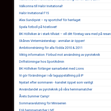
Välkomna till Halör Invitational!
Halör Invitational F15
Alex Sundqvist – ny sportchef för herrlaget
Spela fotboll på höstlovet!
BK Höllviken är i stark tillväxt – vill ditt företag vara med på resa
Skånes Vintermästerskap - anmälan är öppen!
Ambitionsträning för alla födda 2010 & 2011
Viktig information: Förbud mot användning av pyroteknik
Driftstörningar hos SportAdmin
BK Höllviken förlänger samarbetet med Lions
Vi gör förändringar i vår laguppställning på IP
Nystart efter sommaren - kansliet öppet som vanligt
Användandet av pyroteknik på våra hemmamatcher
Årets Summer Camp!
Sommaravslutning för Miniserien
Följ hemmamatcher LIVE