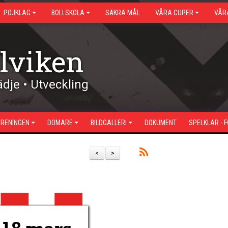
POJKLAG
BOLLSKOLA
SÄKRA MÅL
VÅRA CUPER
VÅR
lviken
dje • Utveckling
ÖRENINGEN
DOMARE
BILDGALLERI
DOKUMENT
SPELKLAR - 
<
>