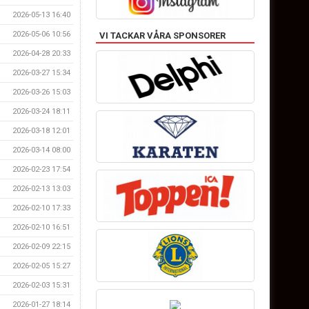
2026-05-13 16:40
2026-05-06 10:56
VI TACKAR VÅRA SPONSORER
2026-04-28 20:33
2026-03-27 15:34
2026-03-26 15:03
2026-03-24 18:11
2026-03-18 12:01
2026-03-14 08:00
2026-02-23 17:54
2026-02-13 13:03
2026-02-10 17:33
2026-02-10 16:51
2026-02-09 22:15
2026-02-05 15:27
2026-02-03 15:31
2026-01-27 18:14