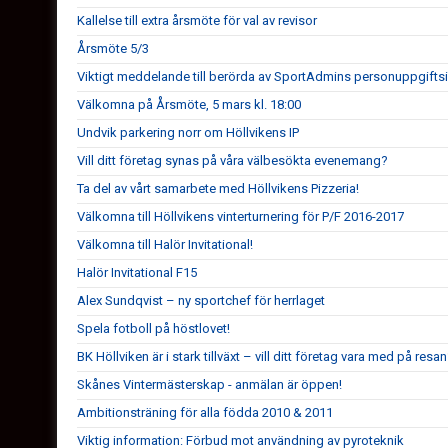
Kallelse till extra årsmöte för val av revisor
Årsmöte 5/3
Viktigt meddelande till berörda av SportAdmins personuppgifts
Välkomna på Årsmöte, 5 mars kl. 18:00
Undvik parkering norr om Höllvikens IP
Vill ditt företag synas på våra välbesökta evenemang?
Ta del av vårt samarbete med Höllvikens Pizzeria!
Välkomna till Höllvikens vinterturnering för P/F 2016-2017
Välkomna till Halör Invitational!
Halör Invitational F15
Alex Sundqvist – ny sportchef för herrlaget
Spela fotboll på höstlovet!
BK Höllviken är i stark tillväxt – vill ditt företag vara med på resa
Skånes Vintermästerskap - anmälan är öppen!
Ambitionsträning för alla födda 2010 & 2011
Viktig information: Förbud mot användning av pyroteknik