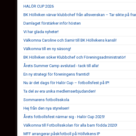
HALÖR CUP 2026
BK Höllviken värvar klubbchef från allsvenskan – Tar sikte på fr
Damlaget förstärker inför hösten
Vi har glada nyheter!
Välkomna Caroline och Samir till BK Höllvikens kansli!
Välkomna till en ny säsong!
BK Höllviken söker Klubbchef och Föreningsadministratör!
Årets Summer Camp avslutad - tack till alla!
En ny strategi för föreningens framtid!
Nu är det dags för Halör Cup – fotbollsfest på IP!
Ta del av era unika medlemserbjudanden!
Sommarens fotbollsskola
Hej från den nya styrelsen!
Årets fotbollsfest närmar sig - Halör Cup 2025!
Välkomna till Fotbollsskolan för alla barn födda 2020!
MFF arrangerar påskfotboll på Höllvikens IP