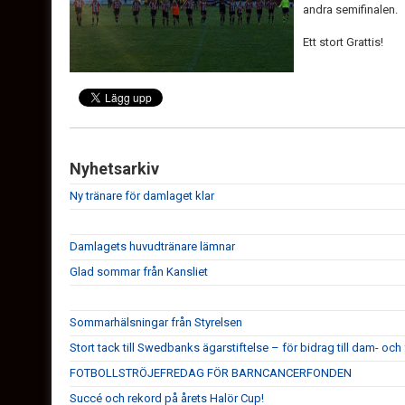
andra semifinalen.
Ett stort Grattis!
Nyhetsarkiv
Ny tränare för damlaget klar
Damlagets huvudtränare lämnar
Glad sommar från Kansliet
Sommarhälsningar från Styrelsen
Stort tack till Swedbanks ägarstiftelse – för bidrag till dam- och 
FOTBOLLSTRÖJEFREDAG FÖR BARNCANCERFONDEN
Succé och rekord på årets Halör Cup!