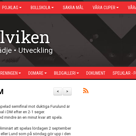
POJKLAG
BOLLSKOLA
SÄKRA MÅL
VÅRA CUPER
VÅR
lviken
dje • Utveckling
ÖRENINGEN
DOMARE
BILDGALLERI
DOKUMENT
SPELKLAR - 
DM
<
>
spelad semifinal mot duktiga Furulund är
nal i DM efter en 2-1 seger.
 mindre än en minut kvar att spela.
liminärt att spelas lördagen 2 september
 eller Lund som på söndag gör upp i den