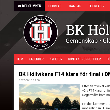
BK HÖLLVIKEN
HERRLAG
DAMLAG
FLICKLAG
BK Höl
Gemenskap • Glä
HEM
KALENDER
NYHETER
KONTAKT - ÖPPETTIDER
F
BK Höllvikens F14 klara för final i 
2017-08-16 22:00
Efter en mycket väl
våra F14 klara för fi
Segermålet kom med
Finalen kommer pre
mot antingen Husie