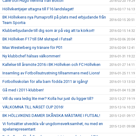
Calle och Hugo hemma från Bolton
2016-02-20 19:29
Höllvikentjejer uttagna till F16 landslaget!
2016-02-17 16:13
BK Höllvikens nya Pumaprofil på plats med erbjudande från
2016-02-15 20:51
Team Sportia
Klubberbjudande till dig som är på väg att ta körkort!
2016-02-15 14:32
BK Höllviken F17 till SM slutspel i Futsal!
2016-02-06 20:04
Max Westerberg ny tränare för P01
2016-02-04 12:41
Ny klubbchef hälsas välkommen!
2016-01-31 19:22
Kallelse till årsmöte 2016 i BK Höllviken och FC Höllviken
2016-01-27 14:11
Insamling av Fotbollsutrustning tillsammans med Lions!
2016-01-25 11:19
Fotbollsskolan för alla barn födda 2011 är igång!
2016-01-13 13:53
Gå med i 2011-klubben!
2016-01-04 15:28
Vill du vara ledig lite mer? Kolla hur just du ligger till?
2015-12-27 19:19
VÄLKOMNA TILL NÄSET CUP 2016!
2015-12-16 10:23
BK HÖLLVIKENS DAMER SKÅNSKA MÄSTARE I FUTSAL!
2015-12-01 09:17
Vi fortsätter utveckla vår ungdomsverksamhet, nu med en
2015-12-01 09:08
spelarrepresentant