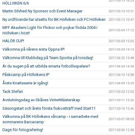
2017-05-13 16:29
HÖLLVIKEN 6/6
Martin Silvhed Ny Sponsor och Event Manager
2017-05-13 10:51
Ny ordförande har utsetts för BK Höllviken och FC Höllviken
2017-05-12 10:47
MFF Akademi Light för Flickor och pojkar födda 2004 i
2017-05-04 17:12
Höllviken i höst!
HALÖR CUP!
2017-05-03 15:05
Välkomna på vårens sista Öppna IP!
2017-05-03 14:13
Välkomna till Klubbdag på Team Sportia på torsdag!
2017-04-25 13:48
Är du sugen på att utbilda smarta fotbollsspelare?
2017-04-24 14:34
Påskcamp på Höllvikens IP
2017-04-10 13:08
Årets Knatteserie är igång!
2017-04-09 13:29
Tack Stefan
2017-03-23 12:02
Avslutningsdag av Skånes VinterMästerskap
2017-03-11 15:26
Säsongstart och årets första frukostträff med Start11
2017-03-10 15:46
Välkomna på BK Höllvikens vårcamp - i samarbete med
2017-03-07 08:03
sommarens Barcacamp
Dags för fotografering!
2017-03-06 12:30