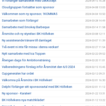
Vi förlänger samarbetet med GetAccept
2024-04-15 16:28
Cloudgruppen fortsätter som sponsor
2024-04-08 13:03
Välkommen som ny sponsor; 1KOMMA5
2024-04-04 10:50
Samarbeten som förlängs!
2024-03-28 14:49
Samarbete med Smokey Barbeque
2024-03-14 11:58
Årsmöte och ny styrelse i BK Höllviken
2024-03-08 12:11
Ny assisterande tränare till damlaget
2024-03-07 11:39
Två event ni inte får missa i denna veckan!
2024-02-27 11:54
Nytt samarbete med Ica Toppen
2024-02-22 09:52
Återigen dags för Ambitionsträning
2024-02-20 11:01
Valberedningens förslag inför Årsmötet den 6/3 2024
2024-02-15 15:45
Cupgeneralen har ordet
2024-02-12 09:21
Välkomna på Årsmöte i BK Höllviken!
2024-02-01 16:30
Delphi förlänger sitt sponsoravtal med BK Höllviken
2024-02-01 11:12
Ny sponsor - Karaten!
2024-01-22 13:31
BK Höllvikens nya matchkläder!
2024-01-12 13:22