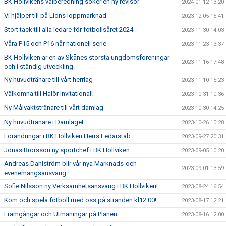
BK Höllvikens valberedning söker en ny revisor
2024-01-12 13:20
Vi hjälper till på Lions loppmarknad
2023-12-05 15:41
Stort tack till alla ledare för fotbollsåret 2024
2023-11-30 14:03
Våra P15 och P16 når nationell serie
2023-11-23 13:37
BK Höllviken är en av Skånes största ungdomsföreningar
2023-11-16 17:48
och i ständig utveckling.
Ny huvudtränare till vårt herrlag
2023-11-10 15:23
Välkomna till Halör Invitational!
2023-10-31 10:36
Ny Målvaktstränare till vårt damlag
2023-10-30 14:25
Ny huvudtränare i Damlaget
2023-10-26 10:28
Förändringar i BK Höllviken Herrs Ledarstab
2023-09-27 20:31
Jonas Brorsson ny sportchef i BK Höllviken
2023-09-05 10:20
Andreas Dahlström blir vår nya Marknads-och
2023-09-01 13:59
evenemangsansvarig
Sofie Nilsson ny Verksamhetsansvarig i BK Höllviken!
2023-08-24 16:54
Kom och spela fotboll med oss på stranden kl12:00!
2023-08-17 12:21
Framgångar och Utmaningar på Planen
2023-08-16 12:00