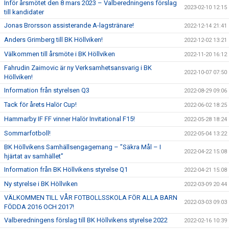
Inför årsmötet den 8 mars 2023 – Valberedningens förslag
2023-02-10 12:15
till kandidater
Jonas Brorsson assisterande A-lagstränare!
2022-12-14 21:41
Anders Grimberg till BK Höllviken!
2022-12-02 13:21
Välkommen till årsmöte i BK Höllviken
2022-11-20 16:12
Fahrudin Zaimovic är ny Verksamhetsansvarig i BK
2022-10-07 07:50
Höllviken!
Information från styrelsen Q3
2022-08-29 09:06
Tack för årets Halör Cup!
2022-06-02 18:25
Hammarby IF FF vinner Halör Invitational F15!
2022-05-28 18:24
Sommarfotboll!
2022-05-04 13:22
BK Höllvikens Samhällsengagemang – ”Säkra Mål – I
2022-04-22 15:08
hjärtat av samhället”
Information från BK Höllvikens styrelse Q1
2022-04-21 15:08
Ny styrelse i BK Höllviken
2022-03-09 20:44
VÄLKOMMEN TILL VÅR FOTBOLLSSKOLA FÖR ALLA BARN
2022-03-03 09:03
FÖDDA 2016 OCH 2017!
Valberedningens förslag till BK Höllvikens styrelse 2022
2022-02-16 10:39