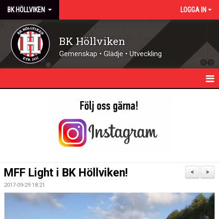
BK HÖLLVIKEN
LOGGA IN
BK Höllviken
Gemenskap • Glädje • Utveckling
HEM
KALENDER
NYHETER
KONTAKT - ÖPPETTIDER
MFF Light i BK Höllviken!
<
>
FÖRENINGEN
2017-09-29 18:21
DOMARE