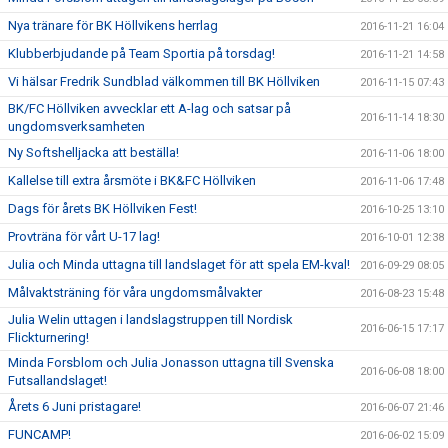
Nya tränare för BK Höllvikens herrlag
2016-11-21 16:04
Klubberbjudande på Team Sportia på torsdag!
2016-11-21 14:58
Vi hälsar Fredrik Sundblad välkommen till BK Höllviken
2016-11-15 07:43
BK/FC Höllviken avvecklar ett A-lag och satsar på
2016-11-14 18:30
ungdomsverksamheten
Ny Softshelljacka att beställa!
2016-11-06 18:00
Kallelse till extra årsmöte i BK&FC Höllviken
2016-11-06 17:48
Dags för årets BK Höllviken Fest!
2016-10-25 13:10
Provträna för vårt U-17 lag!
2016-10-01 12:38
Julia och Minda uttagna till landslaget för att spela EM-kval!
2016-09-29 08:05
Målvaktsträning för våra ungdomsmålvakter
2016-08-23 15:48
Julia Welin uttagen i landslagstruppen till Nordisk
2016-06-15 17:17
Flickturnering!
Minda Forsblom och Julia Jonasson uttagna till Svenska
2016-06-08 18:00
Futsallandslaget!
Årets 6 Juni pristagare!
2016-06-07 21:46
FUNCAMP!
2016-06-02 15:09