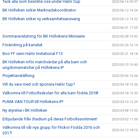
Tack alla som besökte oss under Halör Cup
2023-06-14 09:37
BK Höllviken söker Marknadskoordinator
2023-06-12 14:24
BK Höllviken söker ny verksamhetsansvarig
2023-06-12 14:22
2023-06-01 17:59
Sommaravslutning för BK Höllvikens Miniserie
2023-05-28 13:42
Förändring på kansliet
2023-05-24 16:14
Boo FF vann Halör Invitational F13
2023-05-21 18:18
BK Höllviken inför matchvärdar på alla barn och
2023-05-10 10:40
ungdomsmatcher på Höllvikens IP
Projektanställning
2023-05-04 16:06
Vill du vara med och sponsra Halör Cup?
2023-04-18 10:36
Välkomna till Fotbollsskolan för alla barn födda 2018!
2023-04-18 10:33
PUMA VAN TOUR till Höllvikens IP!
2023-03-10 15:29
Ny styrelse i BK Höllviken
2023-03-08 19:33
Erbjudande från Stadium på deras Fotbollssortiment!
2023-03-02 11:00
Välkomna till vår nya grupp för Flickor Födda 2016 och
2023-02-12 18:16
2017!