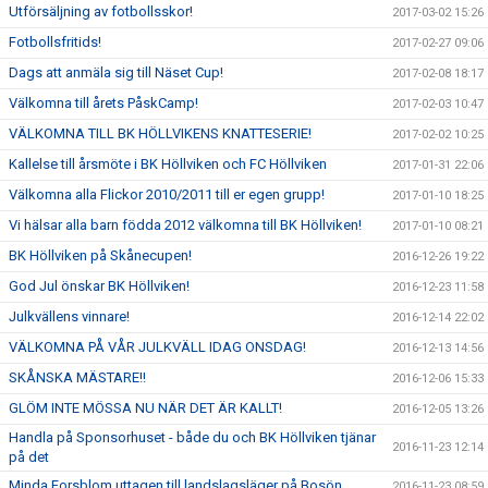
Utförsäljning av fotbollsskor!
2017-03-02 15:26
Fotbollsfritids!
2017-02-27 09:06
Dags att anmäla sig till Näset Cup!
2017-02-08 18:17
Välkomna till årets PåskCamp!
2017-02-03 10:47
VÄLKOMNA TILL BK HÖLLVIKENS KNATTESERIE!
2017-02-02 10:25
Kallelse till årsmöte i BK Höllviken och FC Höllviken
2017-01-31 22:06
Välkomna alla Flickor 2010/2011 till er egen grupp!
2017-01-10 18:25
Vi hälsar alla barn födda 2012 välkomna till BK Höllviken!
2017-01-10 08:21
BK Höllviken på Skånecupen!
2016-12-26 19:22
God Jul önskar BK Höllviken!
2016-12-23 11:58
Julkvällens vinnare!
2016-12-14 22:02
VÄLKOMNA PÅ VÅR JULKVÄLL IDAG ONSDAG!
2016-12-13 14:56
SKÅNSKA MÄSTARE!!
2016-12-06 15:33
GLÖM INTE MÖSSA NU NÄR DET ÄR KALLT!
2016-12-05 13:26
Handla på Sponsorhuset - både du och BK Höllviken tjänar
2016-11-23 12:14
på det
Minda Forsblom uttagen till landslagsläger på Bosön
2016-11-23 08:59