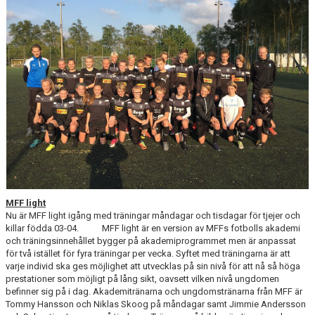
BILDGALLERI
DOKUMENT
SPELKLAR - FOLKSAM
FÖR BESÖKARE
WEBSHOP
MFF light
Nu är MFF light igång med träningar måndagar och tisdagar för tjejer och
killar födda 03-04. MFF light är en version av MFFs fotbolls akademi
och träningsinnehållet bygger på akademiprogrammet men är anpassat
för två istället för fyra träningar per vecka. Syftet med träningarna är att
varje individ ska ges möjlighet att utvecklas på sin nivå för att nå så höga
prestationer som möjligt på lång sikt, oavsett vilken nivå ungdomen
befinner sig på i dag. Akademitränarna och ungdomstränarna från MFF är
Tommy Hansson och Niklas Skoog på måndagar samt Jimmie Andersson