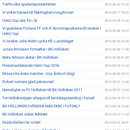
Träffa våra spelarrepresentanter
2016-06-02 10:35
Vi söker tränare till flyktingbarn/ungdomar!
2016-05-17 18:02
Halör Cup slut för i år
2016-05-09 15:20
Vi gratulerar Fortuna FF och IF Brommapojkarna till vinsten i
2016-05-08 10:47
Halör Cup
Vi önskar Julia Welin Lycka till i Landslaget
2016-05-05 06:06
Jonas Brorsson fortsätter i BK Höllviken
2016-04-30 17:00
Mats Nilsson slutar i BK Höllviken
2016-04-30 01:00
Pressmeddelande Halör Cup 2016
2016-04-29 12:02
Missa inte årets matcher - köp årskort idag!
2016-04-06 09:55
Robert numera glad pensionär!
2016-03-31 12:46
Namnbytet av FC Höllviken till BK Höllviken 2011
2016-03-31 12:44
Tre Höllvikentjejer uttagna till landslagssamling i Futsal!
2016-03-18 10:13
BK HÖLLVIKEN SVENSKA MÄSTARE I FUTSAL!!
2016-03-18 10:00
BK Höllviken söker Arkitekt
2016-03-10 11:33
Klubbchefen har ordet!
2016-02-20 20:41