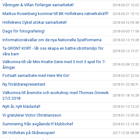
Våningen & Villan förlänger samarbetet!
2018-03-27 10:03
Markus Rosenberg kommer till BK Höllvikens nätverksträff!
2018-03-21 10:15
Höllvikens Cykel utökar samarbetet!
2018-03-16 09:38
Dags för fotografering!
2018-03-03 17:58
Informationskvällar om de nya Nationella Spelformerna
2018-02-13 19:28
Ta GRÖNT KORT - låt oss skapa en bättre idrottsmiljö för
2018-02-13 15:07
våra barn
Välkomna till vår Mini Knatte Serie med 3 mot 3 spel för 7-
2018-02-08 12:32
åringar
Fortsatt samarbete med Here We Go!
2018-02-07 22:54
Ny föräldrarepresentant
2018-01-23 08:31
Välkomna till årsmöte och workshop med Thomas Önnevik
2018-01-18 16:28
27/2 2018
Nytt år, nytt klädavtal!
2018-01-13 13:23
Vi gratulerar Victor Christiansson
2018-01-13 09:35
Summering från avgående tf klubbchef
2018-01-12 14:40
BK Höllviken på Skånecupen!
2017-12-26 08:08