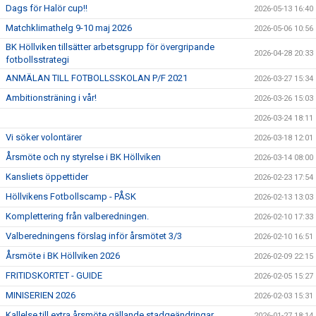
Dags för Halör cup!!
2026-05-13 16:40
Matchklimathelg 9-10 maj 2026
2026-05-06 10:56
BK Höllviken tillsätter arbetsgrupp för övergripande
2026-04-28 20:33
fotbollsstrategi
ANMÄLAN TILL FOTBOLLSSKOLAN P/F 2021
2026-03-27 15:34
Ambitionsträning i vår!
2026-03-26 15:03
2026-03-24 18:11
Vi söker volontärer
2026-03-18 12:01
Årsmöte och ny styrelse i BK Höllviken
2026-03-14 08:00
Kansliets öppettider
2026-02-23 17:54
Höllvikens Fotbollscamp - PÅSK
2026-02-13 13:03
Komplettering från valberedningen.
2026-02-10 17:33
Valberedningens förslag inför årsmötet 3/3
2026-02-10 16:51
Årsmöte i BK Höllviken 2026
2026-02-09 22:15
FRITIDSKORTET - GUIDE
2026-02-05 15:27
MINISERIEN 2026
2026-02-03 15:31
Kallelse till extra årsmöte gällande stadgeändringar
2026-01-27 18:14