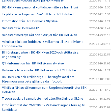
Landslagets Fotbollsskola på Höllvikens IP
2020-06-21 11:12
BK Höllvikens personal korttidspermitteras från 1 juni
2020-06-20 15:30
Ta plats på sidlinjen och "se" ditt lag i BK Höllviken!
2020-06-12 13:36
Information från BK Höllvikens Styrelse
2020-06-10 11:29
Seriestart På Höllvikens IP
2020-04-30 12:41
Seriestart med nya råd och riktlinjer från BK Höllviken
2020-04-29 20:13
Vi hälsar alla barn födda 2015 välkomna till BK Höllvikens
2020-03-23 09:47
Fotbollsskola!
Bli företagspartner i BK Höllviken 2020 och stötta våra
2020-03-22 22:54
ungdomslag!
Q1 - Information från BK Höllvikens styrelse
2020-03-10 21:06
Välkomna till årsmöte i BK Höllviken och FC Höllviken
2020-02-14 18:27
BK Höllviken och Trelleborgs FF har ingått avtal om
2020-02-10 18:00
föreningssamarbete gällande damfotboll.
Vi hälsar Niklas välkommen som Ungdomskoordinator i BK
2020-01-17 15:40
Höllviken
Trygga spelare i samarbete med Länsförsäkringar Skåne
2020-01-15 20:02
Inför årsmötet den 26/2 2020 - Valberedningens förslag till
2020-01-15 20:01
kandidater