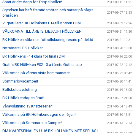
Snart är det dags för Trippelbollen!
2017-09-11 11:21
Styrelsen har haft framtidsmöten och satsar på några
2017-09-07 18:33
områden
Vi gratulerar BK Höllvikens F14 till vinsten i DM
2017-09-02 12:26
VÄLKOMNA TILL ÅRETS TJEJCUP I HÖLLVIKEN
2017-08-21 17:30
BK Höllviken söker en fotbollskunnig resurs på deltid
2017-08-21 10:31
Ny tränare i BK Höllviken
2017-08-20 19:30
BK Höllvikens F14 klara för final i DM
2017-08-16 22:00
Grattis BK Höllviken P02 - 3:a i årets Gothia cup
2017-07-22 17:12
Välkomna på vårens sista hemmamatch
2017-06-22 08:42
Sommarlovscamper!
2017-06-20 14:41
Bollskole avslutning
2017-06-19 16:05
BK Höllvikendagen firad!
2017-06-07 21:20
Våravslutning av Knatteserien!
2017-06-04 18:49
Välkomna på BK Höllvikendagen den 6 juni!
2017-05-30 13:51
Välkomna på Sommarens Camper!
2017-05-13 17:13
DM KVARTSFINALEN U-16 BK HÖLLVIKEN-MFF SPELAS I