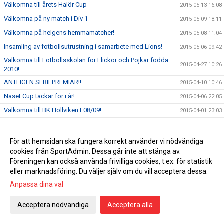
Välkomna till årets Halör Cup
2015-05-13 16:08
Välkomna på ny match i Div 1
2015-05-09 18:11
Välkomna på helgens hemmamatcher!
2015-05-08 11:04
Insamling av fotbollsutrustning i samarbete med Lions!
2015-05-06 09:42
Välkomna till Fotbollsskolan för Flickor och Pojkar födda
2015-04-27 10:26
2010!
ÄNTLIGEN SERIEPREMIÄR!!
2015-04-10 10:46
Näset Cup tackar för i år!
2015-04-06 22:05
Välkomna till BK Höllviken F08/09!
2015-04-01 23:03
BK Höllvikens Påsklovsträning!
2015-04-01 11:34
Slutspelet i Skåne VM för P02
2015-03-14 10:59
För att hemsidan ska fungera korrekt använder vi nödvändiga
cookies från SportAdmin. Dessa går inte att stänga av.
Välkomna på Vårcampen!
2015-03-03 00:06
Föreningen kan också använda frivilliga cookies, t.ex. för statistik
Säkert vårtecken - snart startar Höllvikens Knatteserie
2015-03-02 23:59
eller marknadsföring. Du väljer själv om du vill acceptera dessa.
KLUBBKÄNSLA
2015-02-09 22:31
Anpassa dina val
Välkomna till BK Höllvikens Boll & Lek
2015-01-12 17:25
Acceptera nödvändiga
Acceptera alla
BK Höllvikens Damlag vann DM i Futsal!
2014-11-30 23:16
FC Höllvikens Mange och Eskil utsedda till Ö.Götalands