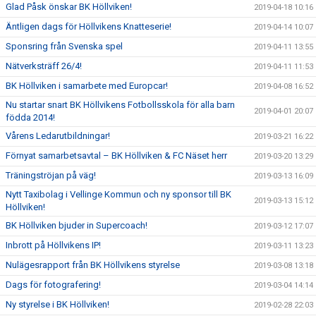
Glad Påsk önskar BK Höllviken!
2019-04-18 10:16
Äntligen dags för Höllvikens Knatteserie!
2019-04-14 10:07
Sponsring från Svenska spel
2019-04-11 13:55
Nätverksträff 26/4!
2019-04-11 11:53
BK Höllviken i samarbete med Europcar!
2019-04-08 16:52
Nu startar snart BK Höllvikens Fotbollsskola för alla barn
2019-04-01 20:07
födda 2014!
Vårens Ledarutbildningar!
2019-03-21 16:22
Förnyat samarbetsavtal – BK Höllviken & FC Näset herr
2019-03-20 13:29
Träningströjan på väg!
2019-03-13 16:09
Nytt Taxibolag i Vellinge Kommun och ny sponsor till BK
2019-03-13 15:12
Höllviken!
BK Höllviken bjuder in Supercoach!
2019-03-12 17:07
Inbrott på Höllvikens IP!
2019-03-11 13:23
Nulägesrapport från BK Höllvikens styrelse
2019-03-08 13:18
Dags för fotografering!
2019-03-04 14:14
Ny styrelse i BK Höllviken!
2019-02-28 22:03