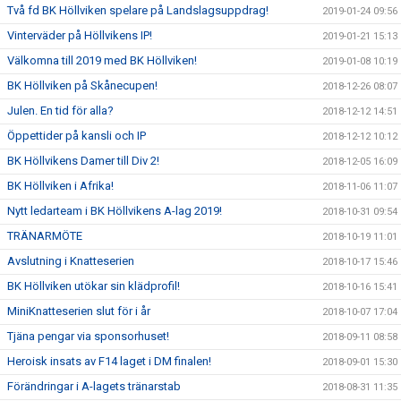
Två fd BK Höllviken spelare på Landslagsuppdrag!
2019-01-24 09:56
Vinterväder på Höllvikens IP!
2019-01-21 15:13
Välkomna till 2019 med BK Höllviken!
2019-01-08 10:19
BK Höllviken på Skånecupen!
2018-12-26 08:07
Julen. En tid för alla?
2018-12-12 14:51
Öppettider på kansli och IP
2018-12-12 10:12
BK Höllvikens Damer till Div 2!
2018-12-05 16:09
BK Höllviken i Afrika!
2018-11-06 11:07
Nytt ledarteam i BK Höllvikens A-lag 2019!
2018-10-31 09:54
TRÄNARMÖTE
2018-10-19 11:01
Avslutning i Knatteserien
2018-10-17 15:46
BK Höllviken utökar sin klädprofil!
2018-10-16 15:41
MiniKnatteserien slut för i år
2018-10-07 17:04
Tjäna pengar via sponsorhuset!
2018-09-11 08:58
Heroisk insats av F14 laget i DM finalen!
2018-09-01 15:30
Förändringar i A-lagets tränarstab
2018-08-31 11:35