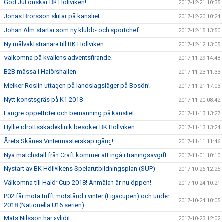
God Jul önskar BK Höllviken!
2017-12-21 10:35
Jonas Brorsson slutar på kansliet
2017-12-20 10:24
Johan Alm startar som ny klubb- och sportchef
2017-12-15 13:50
Ny målvaktstränare till BK Höllviken
2017-12-12 13:05
Välkomna på kvällens adventsfirande!
2017-11-29 14:48
B2B mässa i Halörshallen
2017-11-23 11:33
Melker Roslin uttagen på landslagsläger på Bosön!
2017-11-21 17:03
Nytt konstsgräs på K1 2018
2017-11-20 08:42
Längre öppettider och bemanning på kansliet
2017-11-13 13:27
Hyllie idrottsskadeklinik besöker BK Höllviken
2017-11-13 13:24
Årets Skånes Vintermästerskap igång!
2017-11-11 11:46
Nya matchställ från Craft kommer att ingå i träningsavgift!
2017-11-01 10:10
Nystart av BK Höllvikens Spelarutbildningsplan (SUP)
2017-10-26 12:25
Välkomna till Halör Cup 2018! Anmälan är nu öppen!
2017-10-24 10:21
P02 får möta tufft motstånd i vinter (Ligacupen) och under
2017-10-24 10:05
2018 (Nationella U16 serien)
Mats Nilsson har avlidit
2017-10-23 12:02