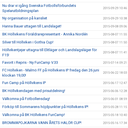
Nu drar vi igång Svenska Fotbollsförbundets
2015-09-29 10:46
Spelarutbildningsplan
Ny organisation på kansliet
2015-09-29 10:38
Hanna Bauer uttagen till Landslaget!
2015-09-08 09:06
BK Höllvikens Föräldrarepresentant - Annika Nordén
2015-08-07 11:55
Silver till Höllviken i Gothia Cup!
2015-08-07 11:50
Höllvikentjejer uttagna till Elitläger och Landslagsläger för
2015-08-07 11:41
F15!
Favorit i Repris - Ny FunCamp V.33
2015-07-14 09:21
FC Höllviken - Malmö FF på Höllvikens IP fredag den 26 juni
2015-06-22 18:03
klockan 19,00!
Fun Camp på Höllvikens IP
2015-06-17 12:47
BK Höllvikendagen med prisutdelning!
2015-06-06 12:28
Välkomna på Fotbollensdag!
2015-06-01 08:59
Förköp till Sommarens höjdpunkter på Höllvikens IP!
2015-05-28 11:15
Välkomna på BK Höllvikens FunCamp!
2015-05-18 10:40
BROMMAPOJKARNA VANN ÅRETS HALÖR CUP!
2015-05-16 17:34