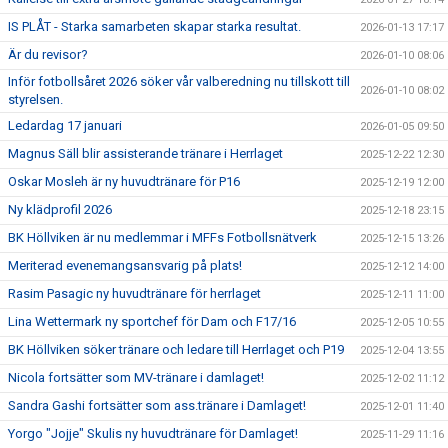
IS PLÅT - Starka samarbeten skapar starka resultat.
2026-01-13 17:17
Är du revisor?
2026-01-10 08:06
Inför fotbollsåret 2026 söker vår valberedning nu tillskott till
2026-01-10 08:02
styrelsen.
Ledardag 17 januari
2026-01-05 09:50
Magnus Säll blir assisterande tränare i Herrlaget
2025-12-22 12:30
Oskar Mosleh är ny huvudtränare för P16
2025-12-19 12:00
Ny klädprofil 2026
2025-12-18 23:15
BK Höllviken är nu medlemmar i MFFs Fotbollsnätverk
2025-12-15 13:26
Meriterad evenemangsansvarig på plats!
2025-12-12 14:00
Rasim Pasagic ny huvudtränare för herrlaget
2025-12-11 11:00
Lina Wettermark ny sportchef för Dam och F17/16
2025-12-05 10:55
BK Höllviken söker tränare och ledare till Herrlaget och P19
2025-12-04 13:55
Nicola fortsätter som MV-tränare i damlaget!
2025-12-02 11:12
Sandra Gashi fortsätter som ass.tränare i Damlaget!
2025-12-01 11:40
Yorgo "Jojje" Skulis ny huvudtränare för Damlaget!
2025-11-29 11:16