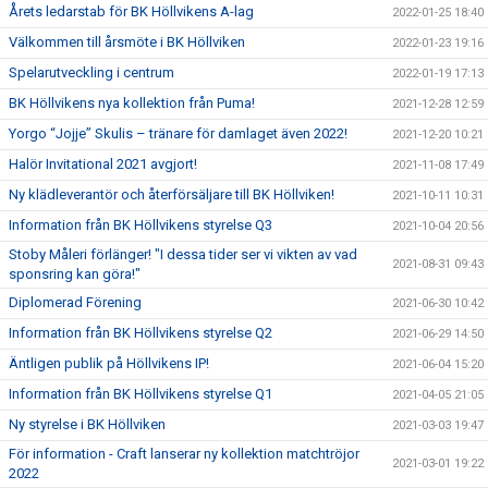
Årets ledarstab för BK Höllvikens A-lag
2022-01-25 18:40
Välkommen till årsmöte i BK Höllviken
2022-01-23 19:16
Spelarutveckling i centrum
2022-01-19 17:13
BK Höllvikens nya kollektion från Puma!
2021-12-28 12:59
Yorgo “Jojje” Skulis – tränare för damlaget även 2022!
2021-12-20 10:21
Halör Invitational 2021 avgjort!
2021-11-08 17:49
Ny klädleverantör och återförsäljare till BK Höllviken!
2021-10-11 10:31
Information från BK Höllvikens styrelse Q3
2021-10-04 20:56
Stoby Måleri förlänger! "I dessa tider ser vi vikten av vad
2021-08-31 09:43
sponsring kan göra!"
Diplomerad Förening
2021-06-30 10:42
Information från BK Höllvikens styrelse Q2
2021-06-29 14:50
Äntligen publik på Höllvikens IP!
2021-06-04 15:20
Information från BK Höllvikens styrelse Q1
2021-04-05 21:05
Ny styrelse i BK Höllviken
2021-03-03 19:47
För information - Craft lanserar ny kollektion matchtröjor
2021-03-01 19:22
2022