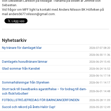
och Sebastian Larsson på tisdagar. Tränarna på bilden är Jimmie och
Sebastian.
Vid frågor om MFF light ta kontakt med Anders Nilsson BK Höllviken på
mail anders5677.nilsson@gmail.com.
Nyhetsarkiv
Ny tränare för damlaget klar
2026-07-07 08:20
2026-06-30 11:36
Damlagets huvudtränare lämnar
2026-06-29 15:45
Glad sommar från Kansliet
2026-06-24 16:52
2026-06-16 17:18
Sommarhälsningar från Styrelsen
2026-06-11 14:17
Stort tack till Swedbanks ägarstiftelse – för bidrag till dam-
2026-06-01 14:48
och flickfotbollen!
FOTBOLLSTRÖJEFREDAG FÖR BARNCANCERFONDEN
2026-05-28 11:09
Succé och rekord på årets Halör Cup!
2026-05-20 12:49