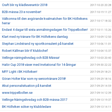
Craft blir ny klädleverantör 2018
2017-10-20 20:28
B2B-mässa 23:e november!
2017-10-19 11:27
Välkomna till den avgörande kvalmatchen för BK Höllvikens
2017-10-17 18:32
herrar
Endast 4 dagar till sista anmälningsdagen för Trippelbollen!
2017-10-11 15:26
Klart med ny tränare för BK Höllvikens damlag
2017-10-09 12:50
Stephan Lindstrand ny sportkonsulent på kansliet
2017-10-06 11:01
Robert Källman blir tf klubbchef
2017-10-04 15:37
Vellinge näringslivsdag och B2B Mässa!
2017-10-03 20:40
Halör Cup 2018 växer med Invitational för 14-åringar
2017-09-30 22:22
MFF Light i BK Höllviken!
2017-09-29 18:21
Göran Holter klar som ny seniortränare 2018!
2017-09-29 18:16
Akut personalsituation på kansliet
2017-09-29 14:59
www.trippelbollen.se
2017-09-14 12:39
Vellinge Näringslivsdag och B2B-mässa 2017
2017-09-13 19:37
BK Höllviken söker ny klubbledare
2017-09-13 14:11