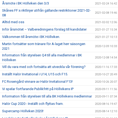
Årsmöte i BK Höllviken den 3/3
2021-02-24 16:42
Skånes FF:s riktlinjer utifrån gällande restriktioner 2021-02-
2021-02-08 19:46
08
Alltid med oss
2021-02-02 12:06
Inför årsmötet – Valberedningens förslag till kandidater
2021-01-27 15:34
Välkommen till årsmöte i BK Höllviken.
2021-01-27 10:13
Martin fortsätter som tränare för A-laget herr säsongen
2020-12-09 10:33
2021
Information från styrelsen Q4 till alla medlemmar i BK
2020-12-08 14:54
Höllviken
Vill du vara med och fortsätta att utveckla vår förening?
2020-11-16 17:33
Inställt Halör Invitational i U14, U15 och F15.
2020-10-27 20:49
FC Rosengård vinnare av Halör Invitational F13!
2020-10-26 20:07
Vi spelar fortfarande Publikfritt på Höllvikens IP
2020-09-11 11:56
Information från styrelsen till alla BK Höllvikens medlemmar
2020-09-11 07:34
Halör Cup 2020 - Inställt och flyttas fram.
2020-08-16 19:47
Supercamp Höllviken 2020!
2020-08-14 12:10