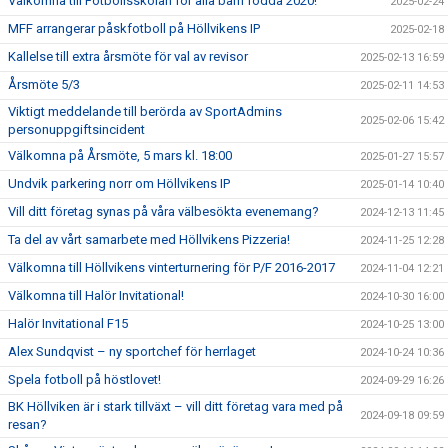
Välkomna till Fotbollsskolan för alla barn födda 2020!
2025-02-24
MFF arrangerar påskfotboll på Höllvikens IP
2025-02-18
Kallelse till extra årsmöte för val av revisor
2025-02-13 16:59
Årsmöte 5/3
2025-02-11 14:53
Viktigt meddelande till berörda av SportAdmins
2025-02-06 15:42
personuppgiftsincident
Välkomna på Årsmöte, 5 mars kl. 18:00
2025-01-27 15:57
Undvik parkering norr om Höllvikens IP
2025-01-14 10:40
Vill ditt företag synas på våra välbesökta evenemang?
2024-12-13 11:45
Ta del av vårt samarbete med Höllvikens Pizzeria!
2024-11-25 12:28
Välkomna till Höllvikens vinterturnering för P/F 2016-2017
2024-11-04 12:21
Välkomna till Halör Invitational!
2024-10-30 16:00
Halör Invitational F15
2024-10-25 13:00
Alex Sundqvist – ny sportchef för herrlaget
2024-10-24 10:36
Spela fotboll på höstlovet!
2024-09-29 16:26
BK Höllviken är i stark tillväxt – vill ditt företag vara med på
2024-09-18 09:59
resan?