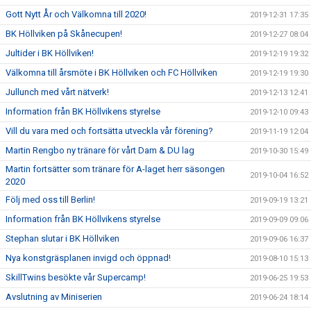
Gott Nytt År och Välkomna till 2020!
2019-12-31 17:35
BK Höllviken på Skånecupen!
2019-12-27 08:04
Jultider i BK Höllviken!
2019-12-19 19:32
Välkomna till årsmöte i BK Höllviken och FC Höllviken
2019-12-19 19:30
Jullunch med vårt nätverk!
2019-12-13 12:41
Information från BK Höllvikens styrelse
2019-12-10 09:43
Vill du vara med och fortsätta utveckla vår förening?
2019-11-19 12:04
Martin Rengbo ny tränare för vårt Dam & DU lag
2019-10-30 15:49
Martin fortsätter som tränare för A-laget herr säsongen
2019-10-04 16:52
2020
Följ med oss till Berlin!
2019-09-19 13:21
Information från BK Höllvikens styrelse
2019-09-09 09:06
Stephan slutar i BK Höllviken
2019-09-06 16:37
Nya konstgräsplanen invigd och öppnad!
2019-08-10 15:13
SkillTwins besökte vår Supercamp!
2019-06-25 19:53
Avslutning av Miniserien
2019-06-24 18:14