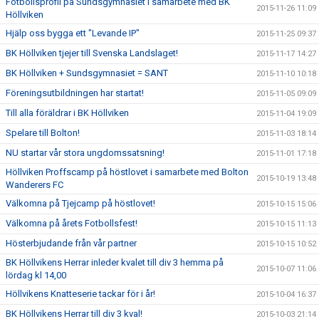
Fotbollsprofil på Sundsgymnasiet i samarbete med BK
2015-11-26 11:09
Höllviken
Hjälp oss bygga ett "Levande IP"
2015-11-25 09:37
BK Höllviken tjejer till Svenska Landslaget!
2015-11-17 14:27
BK Höllviken + Sundsgymnasiet = SANT
2015-11-10 10:18
Föreningsutbildningen har startat!
2015-11-05 09:09
Till alla föräldrar i BK Höllviken
2015-11-04 19:09
Spelare till Bolton!
2015-11-03 18:14
NU startar vår stora ungdomssatsning!
2015-11-01 17:18
Höllviken Proffscamp på höstlovet i samarbete med Bolton
2015-10-19 13:48
Wanderers FC
Välkomna på Tjejcamp på höstlovet!
2015-10-15 15:06
Välkomna på årets Fotbollsfest!
2015-10-15 11:13
Hösterbjudande från vår partner
2015-10-15 10:52
BK Höllvikens Herrar inleder kvalet till div 3 hemma på
2015-10-07 11:06
lördag kl 14,00
Höllvikens Knatteserie tackar för i år!
2015-10-04 16:37
BK Höllvikens Herrar till div 3 kval!
2015-10-03 21:14