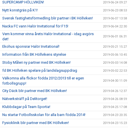
SUPERCAMP HÖLLVIKEN!
2019-06-24 09:27
Nytt konstgräs på K1!
2019-06-23 08:53
Svensk fastighetsförmedling blir partner i BK Höllviken!
2019-06-07 13:58
Nacka FC vann Halör Invitational för F15!
2019-06-04 22:30
Vem kommer vinna årets Halör Invitational - idag avgörs
2019-06-01 06:31
det!
Ekohus sponsrar Halör Invitational!
2019-05-21 15:27
Information från BK Höllvikens styrelse
2019-05-06 10:45
Stoby Måleri ny partner med BK Höllviken!
2019-05-03 14:08
fd BK Höllviken spelare på landslagsuppdrag
2019-05-02 22:53
Välkomna alla flickor födda 2012/2013 till er egen
2019-04-30 11:09
fotbollsgrupp!
City Däck blir partner med BK Höllviken!
2019-04-26 12:37
Nätverksträff på Delitorget!
2019-04-26 08:59
Klubbdagar på Team Sportia!
2019-04-25 17:08
Nu startar Fotbollsskolan för alla barn födda 2014!
2019-04-23 20:35
Fysioklinik blir partner med BK Höllviken!
2019-04-23 15:23