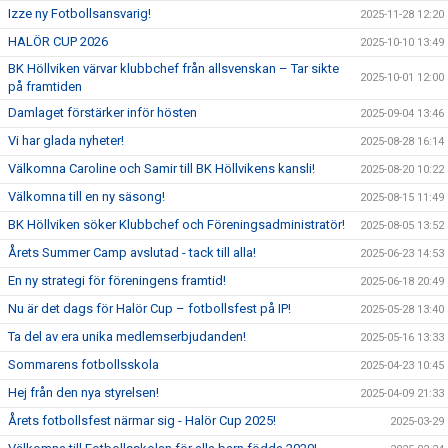
Izze ny Fotbollsansvarig!
2025-11-28 12:20
HALÖR CUP 2026
2025-10-10 13:49
BK Höllviken värvar klubbchef från allsvenskan – Tar sikte
2025-10-01 12:00
på framtiden
Damlaget förstärker inför hösten
2025-09-04 13:46
Vi har glada nyheter!
2025-08-28 16:14
Välkomna Caroline och Samir till BK Höllvikens kansli!
2025-08-20 10:22
Välkomna till en ny säsong!
2025-08-15 11:49
BK Höllviken söker Klubbchef och Föreningsadministratör!
2025-08-05 13:52
Årets Summer Camp avslutad - tack till alla!
2025-06-23 14:53
En ny strategi för föreningens framtid!
2025-06-18 20:49
Nu är det dags för Halör Cup – fotbollsfest på IP!
2025-05-28 13:40
Ta del av era unika medlemserbjudanden!
2025-05-16 13:33
Sommarens fotbollsskola
2025-04-23 10:45
Hej från den nya styrelsen!
2025-04-09 21:33
Årets fotbollsfest närmar sig - Halör Cup 2025!
2025-03-29