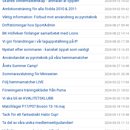
Skånes Vintermästerskap - anmälan är öppen!
2024-09-16 14:02
Ambitionsträning för alla födda 2010 & 2011
2024-09-02 09:42
Viktig information: Förbud mot användning av pyroteknik
2024-08-28 16:21
Driftstörningar hos SportAdmin
2024-08-27 09:40
BK Höllviken förlänger samarbetet med Lions
2024-08-22 14:14
Vi gör förändringar i vår laguppställning på IP
2024-08-20 17:28
Nystart efter sommaren - kansliet öppet som vanligt
2024-08-13 16:03
Användandet av pyroteknik på våra hemmamatcher
2024-07-14 12:31
Årets Summer Camp!
2024-06-27 14:48
Sommaravslutning för Miniserien
2024-06-01 20:28
Följ hemmamatcher LIVE
2024-05-22 17:04
Föreningens träningskläder från Puma
2024-05-21 18:02
Vi ska bli en KVALITETSKLUBB
2024-05-20 13:28
Matchläger P17/P07 Bosön 13-16 maj
2024-05-18 19:43
Tack för ett fantastiskt Halör Cup!
2024-05-13 15:48
Ta del av våra unika medlemserbjudanden!
2024-04-25 11:12