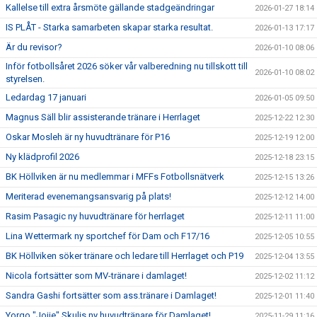
Kallelse till extra årsmöte gällande stadgeändringar
2026-01-27 18:14
IS PLÅT - Starka samarbeten skapar starka resultat.
2026-01-13 17:17
Är du revisor?
2026-01-10 08:06
Inför fotbollsåret 2026 söker vår valberedning nu tillskott till
2026-01-10 08:02
styrelsen.
Ledardag 17 januari
2026-01-05 09:50
Magnus Säll blir assisterande tränare i Herrlaget
2025-12-22 12:30
Oskar Mosleh är ny huvudtränare för P16
2025-12-19 12:00
Ny klädprofil 2026
2025-12-18 23:15
BK Höllviken är nu medlemmar i MFFs Fotbollsnätverk
2025-12-15 13:26
Meriterad evenemangsansvarig på plats!
2025-12-12 14:00
Rasim Pasagic ny huvudtränare för herrlaget
2025-12-11 11:00
Lina Wettermark ny sportchef för Dam och F17/16
2025-12-05 10:55
BK Höllviken söker tränare och ledare till Herrlaget och P19
2025-12-04 13:55
Nicola fortsätter som MV-tränare i damlaget!
2025-12-02 11:12
Sandra Gashi fortsätter som ass.tränare i Damlaget!
2025-12-01 11:40
Yorgo "Jojje" Skulis ny huvudtränare för Damlaget!
2025-11-29 11:16