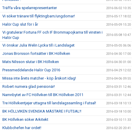
Träffa våra spelarrepresentanter
2016-06-02 10:35
Vi söker tränare till flyktingbarn/ungdomar!
2016-05-17 18:02
Halör Cup slut för i år
2016-05-09 15:20
Vi gratulerar Fortuna FF och IF Brommapojkarna till vinsten i
2016-05-08 10:47
Halör Cup
Vi önskar Julia Welin Lycka till i Landslaget
2016-05-05 06:06
Jonas Brorsson fortsätter i BK Höllviken
2016-04-30 17:00
Mats Nilsson slutar i BK Höllviken
2016-04-30 01:00
Pressmeddelande Halör Cup 2016
2016-04-29 12:02
Missa inte årets matcher - köp årskort idag!
2016-04-06 09:55
Robert numera glad pensionär!
2016-03-31 12:46
Namnbytet av FC Höllviken till BK Höllviken 2011
2016-03-31 12:44
Tre Höllvikentjejer uttagna till landslagssamling i Futsal!
2016-03-18 10:13
BK HÖLLVIKEN SVENSKA MÄSTARE I FUTSAL!!
2016-03-18 10:00
BK Höllviken söker Arkitekt
2016-03-10 11:33
Klubbchefen har ordet!
2016-02-20 20:41