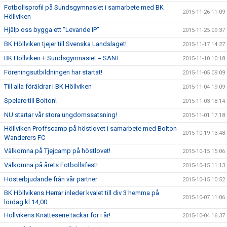
Fotbollsprofil på Sundsgymnasiet i samarbete med BK
2015-11-26 11:09
Höllviken
Hjälp oss bygga ett "Levande IP"
2015-11-25 09:37
BK Höllviken tjejer till Svenska Landslaget!
2015-11-17 14:27
BK Höllviken + Sundsgymnasiet = SANT
2015-11-10 10:18
Föreningsutbildningen har startat!
2015-11-05 09:09
Till alla föräldrar i BK Höllviken
2015-11-04 19:09
Spelare till Bolton!
2015-11-03 18:14
NU startar vår stora ungdomssatsning!
2015-11-01 17:18
Höllviken Proffscamp på höstlovet i samarbete med Bolton
2015-10-19 13:48
Wanderers FC
Välkomna på Tjejcamp på höstlovet!
2015-10-15 15:06
Välkomna på årets Fotbollsfest!
2015-10-15 11:13
Hösterbjudande från vår partner
2015-10-15 10:52
BK Höllvikens Herrar inleder kvalet till div 3 hemma på
2015-10-07 11:06
lördag kl 14,00
Höllvikens Knatteserie tackar för i år!
2015-10-04 16:37