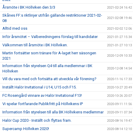
Årsmöte i BK Höllviken den 3/3
2021-02-24 16:42
Skånes FF:s riktlinjer utifrån gällande restriktioner 2021-02-
2021-02-08 19:46
08
Alltid med oss
2021-02-02 12:06
Inför årsmötet – Valberedningens förslag till kandidater
2021-01-27 15:34
Välkommen till årsmöte i BK Höllviken.
2021-01-27 10:13
Martin fortsätter som tränare för A-laget herr säsongen
2020-12-09 10:33
2021
Information från styrelsen Q4 till alla medlemmar i BK
2020-12-08 14:54
Höllviken
Vill du vara med och fortsätta att utveckla vår förening?
2020-11-16 17:33
Inställt Halör Invitational i U14, U15 och F15.
2020-10-27 20:49
FC Rosengård vinnare av Halör Invitational F13!
2020-10-26 20:07
Vi spelar fortfarande Publikfritt på Höllvikens IP
2020-09-11 11:56
Information från styrelsen till alla BK Höllvikens medlemmar
2020-09-11 07:34
Halör Cup 2020 - Inställt och flyttas fram.
2020-08-16 19:47
Supercamp Höllviken 2020!
2020-08-14 12:10