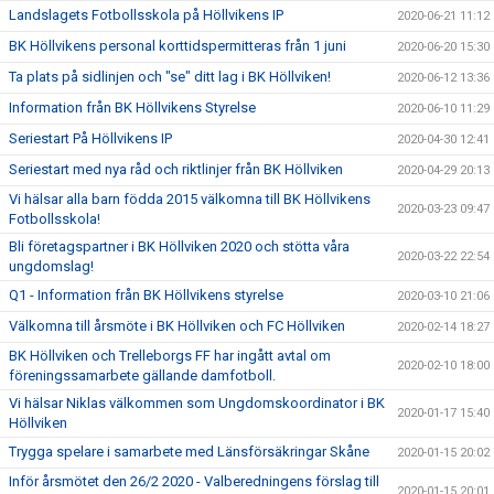
Landslagets Fotbollsskola på Höllvikens IP
2020-06-21 11:12
BK Höllvikens personal korttidspermitteras från 1 juni
2020-06-20 15:30
Ta plats på sidlinjen och "se" ditt lag i BK Höllviken!
2020-06-12 13:36
Information från BK Höllvikens Styrelse
2020-06-10 11:29
Seriestart På Höllvikens IP
2020-04-30 12:41
Seriestart med nya råd och riktlinjer från BK Höllviken
2020-04-29 20:13
Vi hälsar alla barn födda 2015 välkomna till BK Höllvikens
2020-03-23 09:47
Fotbollsskola!
Bli företagspartner i BK Höllviken 2020 och stötta våra
2020-03-22 22:54
ungdomslag!
Q1 - Information från BK Höllvikens styrelse
2020-03-10 21:06
Välkomna till årsmöte i BK Höllviken och FC Höllviken
2020-02-14 18:27
BK Höllviken och Trelleborgs FF har ingått avtal om
2020-02-10 18:00
föreningssamarbete gällande damfotboll.
Vi hälsar Niklas välkommen som Ungdomskoordinator i BK
2020-01-17 15:40
Höllviken
Trygga spelare i samarbete med Länsförsäkringar Skåne
2020-01-15 20:02
Inför årsmötet den 26/2 2020 - Valberedningens förslag till
2020-01-15 20:01