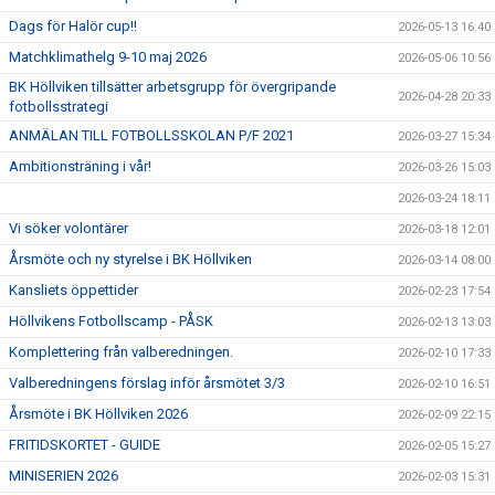
Dags för Halör cup!!
2026-05-13 16:40
Matchklimathelg 9-10 maj 2026
2026-05-06 10:56
BK Höllviken tillsätter arbetsgrupp för övergripande
2026-04-28 20:33
fotbollsstrategi
ANMÄLAN TILL FOTBOLLSSKOLAN P/F 2021
2026-03-27 15:34
Ambitionsträning i vår!
2026-03-26 15:03
2026-03-24 18:11
Vi söker volontärer
2026-03-18 12:01
Årsmöte och ny styrelse i BK Höllviken
2026-03-14 08:00
Kansliets öppettider
2026-02-23 17:54
Höllvikens Fotbollscamp - PÅSK
2026-02-13 13:03
Komplettering från valberedningen.
2026-02-10 17:33
Valberedningens förslag inför årsmötet 3/3
2026-02-10 16:51
Årsmöte i BK Höllviken 2026
2026-02-09 22:15
FRITIDSKORTET - GUIDE
2026-02-05 15:27
MINISERIEN 2026
2026-02-03 15:31