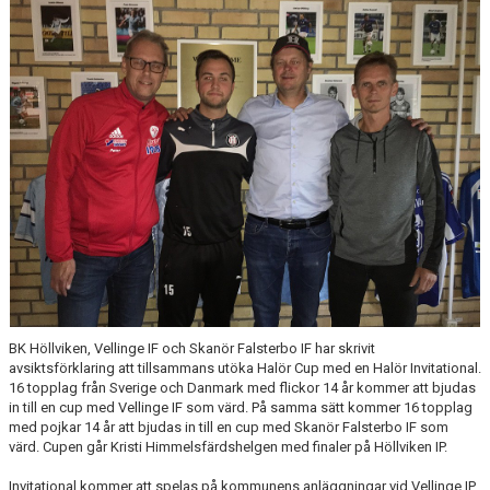
BILDGALLERI
DOKUMENT
SPELKLAR - FOLKSAM
FÖR BESÖKARE
WEBSHOP
BK Höllviken, Vellinge IF och Skanör Falsterbo IF har skrivit
avsiktsförklaring att tillsammans utöka Halör Cup med en Halör Invitational.
16 topplag från Sverige och Danmark med flickor 14 år kommer att bjudas
in till en cup med Vellinge IF som värd. På samma sätt kommer 16 topplag
med pojkar 14 år att bjudas in till en cup med Skanör Falsterbo IF som
värd. Cupen går Kristi Himmelsfärdshelgen med finaler på Höllviken IP.
Invitational kommer att spelas på kommunens anläggningar vid Vellinge IP