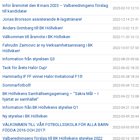
Inför årsmötet den 8 mars 2023 – Valberedningens förslag
2023-02-10 12:15
till kandidater
Jonas Brorsson assisterande A-lagstränare!
2022-12-14 21:41
Anders Grimberg till BK Höllviken!
2022-12-02 13:21
Välkommen till årsmöte i BK Höllviken
2022-11-20 16:12
Fahrudin Zaimovic är ny Verksamhetsansvarig i BK
2022-10-07 07:50
Höllviken!
Information från styrelsen Q3
2022-08-29 09:06
Tack för årets Halör Cup!
2022-06-02 18:25
Hammarby IF FF vinner Halör Invitational F15!
2022-05-28 18:24
Sommarfotboll!
2022-05-04 13:22
BK Höllvikens Samhällsengagemang – ”Säkra Mål – I
2022-04-22 15:08
hjärtat av samhället”
Information från BK Höllvikens styrelse Q1
2022-04-21 15:08
Ny styrelse i BK Höllviken
2022-03-09 20:44
VÄLKOMMEN TILL VÅR FOTBOLLSSKOLA FÖR ALLA BARN
2022-03-03 09:03
FÖDDA 2016 OCH 2017!
Valberedningens förslag till BK Höllvikens styrelse 2022
2022-02-16 10:39