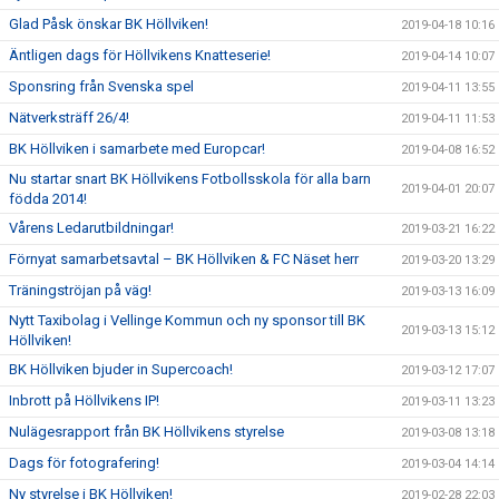
Glad Påsk önskar BK Höllviken!
2019-04-18 10:16
Äntligen dags för Höllvikens Knatteserie!
2019-04-14 10:07
Sponsring från Svenska spel
2019-04-11 13:55
Nätverksträff 26/4!
2019-04-11 11:53
BK Höllviken i samarbete med Europcar!
2019-04-08 16:52
Nu startar snart BK Höllvikens Fotbollsskola för alla barn
2019-04-01 20:07
födda 2014!
Vårens Ledarutbildningar!
2019-03-21 16:22
Förnyat samarbetsavtal – BK Höllviken & FC Näset herr
2019-03-20 13:29
Träningströjan på väg!
2019-03-13 16:09
Nytt Taxibolag i Vellinge Kommun och ny sponsor till BK
2019-03-13 15:12
Höllviken!
BK Höllviken bjuder in Supercoach!
2019-03-12 17:07
Inbrott på Höllvikens IP!
2019-03-11 13:23
Nulägesrapport från BK Höllvikens styrelse
2019-03-08 13:18
Dags för fotografering!
2019-03-04 14:14
Ny styrelse i BK Höllviken!
2019-02-28 22:03