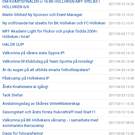
DM KVARTSFINALEN U-16 BK HÖLLVIKEN-MFF SPELAS I
2017-05-13 16:29
HÖLLVIKEN 6/6
Martin Silvhed Ny Sponsor och Event Manager
2017-05-13 10:51
Ny ordförande har utsetts för BK Höllviken och FC Höllviken
2017-05-12 10:47
MFF Akademi Light för Flickor och pojkar födda 2004 i
2017-05-04 17:12
Höllviken i höst!
HALÖR CUP!
2017-05-03 15:05
Välkomna på vårens sista Öppna IP!
2017-05-03 14:13
Välkomna till Klubbdag på Team Sportia på torsdag!
2017-04-25 13:48
Är du sugen på att utbilda smarta fotbollsspelare?
2017-04-24 14:34
Påskcamp på Höllvikens IP
2017-04-10 13:08
Årets Knatteserie är igång!
2017-04-09 13:29
Tack Stefan
2017-03-23 12:02
Avslutningsdag av Skånes VinterMästerskap
2017-03-11 15:26
Säsongstart och årets första frukostträff med Start11
2017-03-10 15:46
Välkomna på BK Höllvikens vårcamp - i samarbete med
2017-03-07 08:03
sommarens Barcacamp
Dags för fotografering!
2017-03-06 12:30