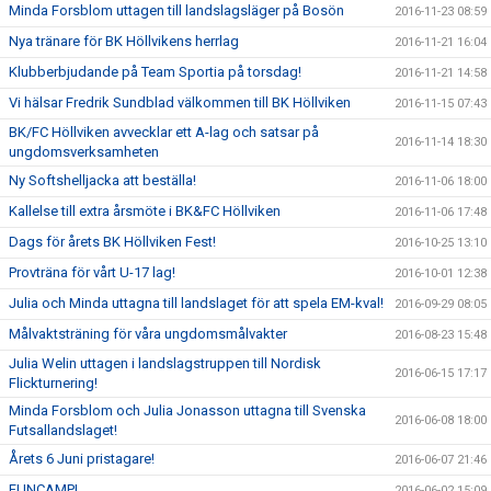
Minda Forsblom uttagen till landslagsläger på Bosön
2016-11-23 08:59
Nya tränare för BK Höllvikens herrlag
2016-11-21 16:04
Klubberbjudande på Team Sportia på torsdag!
2016-11-21 14:58
Vi hälsar Fredrik Sundblad välkommen till BK Höllviken
2016-11-15 07:43
BK/FC Höllviken avvecklar ett A-lag och satsar på
2016-11-14 18:30
ungdomsverksamheten
Ny Softshelljacka att beställa!
2016-11-06 18:00
Kallelse till extra årsmöte i BK&FC Höllviken
2016-11-06 17:48
Dags för årets BK Höllviken Fest!
2016-10-25 13:10
Provträna för vårt U-17 lag!
2016-10-01 12:38
Julia och Minda uttagna till landslaget för att spela EM-kval!
2016-09-29 08:05
Målvaktsträning för våra ungdomsmålvakter
2016-08-23 15:48
Julia Welin uttagen i landslagstruppen till Nordisk
2016-06-15 17:17
Flickturnering!
Minda Forsblom och Julia Jonasson uttagna till Svenska
2016-06-08 18:00
Futsallandslaget!
Årets 6 Juni pristagare!
2016-06-07 21:46
FUNCAMP!
2016-06-02 15:09