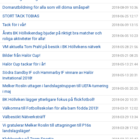
Domarutbildning för alla som vill döma småspel!
2018-08-09 10:36
STORT TACK TOBIAS
2018-06-25 12:17
Tack för i vår!
2018-06-09 13:15
Årets BK Höllvikendag bjuder på riktigt bra matcher och
2018-06-05 10:23
roliga aktiviteter för alla!
VM aktuella Tom Prahl på besök i BK Höllvikens nätverk
2018-05-28 21:56
Bilder från Halör Cup!
2018-05-21 08:25
Halör Cup tackar för i år!
2018-05-13 21:44
Södra Sandby IF och Hammarby IF vinnare av Halör
2018-05-13 20:31
Invitational 2018!
Melker Roslin uttagen i landslagstruppen till UEFA-turnering
2018-05-05 20:25
i maj
BK Höllviken lägger ytterligare fokus på flickfotboll!
2018-04-20 10:31
Välkomna till Fotbollsskolan för alla barn födda 2013!
2018-03-31 12:02
Välbesökt Nätverksträff
2018-03-29 13:34
Vi gratulerar Melker Roslin till uttagningen till P16s
2018-03-28 17:02
landslagsläger!
Klubbvecka på Team Sportia