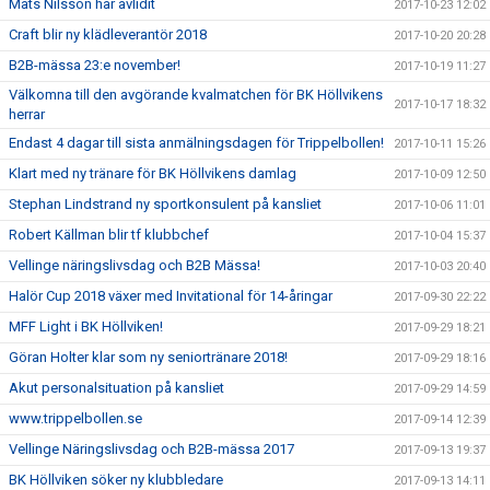
Mats Nilsson har avlidit
2017-10-23 12:02
Craft blir ny klädleverantör 2018
2017-10-20 20:28
B2B-mässa 23:e november!
2017-10-19 11:27
Välkomna till den avgörande kvalmatchen för BK Höllvikens
2017-10-17 18:32
herrar
Endast 4 dagar till sista anmälningsdagen för Trippelbollen!
2017-10-11 15:26
Klart med ny tränare för BK Höllvikens damlag
2017-10-09 12:50
Stephan Lindstrand ny sportkonsulent på kansliet
2017-10-06 11:01
Robert Källman blir tf klubbchef
2017-10-04 15:37
Vellinge näringslivsdag och B2B Mässa!
2017-10-03 20:40
Halör Cup 2018 växer med Invitational för 14-åringar
2017-09-30 22:22
MFF Light i BK Höllviken!
2017-09-29 18:21
Göran Holter klar som ny seniortränare 2018!
2017-09-29 18:16
Akut personalsituation på kansliet
2017-09-29 14:59
www.trippelbollen.se
2017-09-14 12:39
Vellinge Näringslivsdag och B2B-mässa 2017
2017-09-13 19:37
BK Höllviken söker ny klubbledare
2017-09-13 14:11