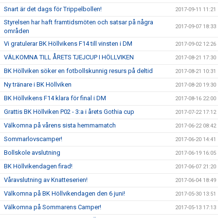
Snart är det dags för Trippelbollen!
2017-09-11 11:21
Styrelsen har haft framtidsmöten och satsar på några
2017-09-07 18:33
områden
Vi gratulerar BK Höllvikens F14 till vinsten i DM
2017-09-02 12:26
VÄLKOMNA TILL ÅRETS TJEJCUP I HÖLLVIKEN
2017-08-21 17:30
BK Höllviken söker en fotbollskunnig resurs på deltid
2017-08-21 10:31
Ny tränare i BK Höllviken
2017-08-20 19:30
BK Höllvikens F14 klara för final i DM
2017-08-16 22:00
Grattis BK Höllviken P02 - 3:a i årets Gothia cup
2017-07-22 17:12
Välkomna på vårens sista hemmamatch
2017-06-22 08:42
Sommarlovscamper!
2017-06-20 14:41
Bollskole avslutning
2017-06-19 16:05
BK Höllvikendagen firad!
2017-06-07 21:20
Våravslutning av Knatteserien!
2017-06-04 18:49
Välkomna på BK Höllvikendagen den 6 juni!
2017-05-30 13:51
Välkomna på Sommarens Camper!
2017-05-13 17:13