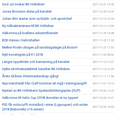
God Jul önskar BK Höllviken!
2017-12-21 10:35
Jonas Brorsson slutar på kansliet
2017-12-20 10:24
Johan Alm startar som ny klubb- och sportchef
2017-12-15 13:50
Ny målvaktstränare till BK Höllviken
2017-12-12 13:05
Välkomna på kvällens adventsfirande!
2017-11-29 14:48
B2B mässa i Halörshallen
2017-11-23 11:33
Melker Roslin uttagen på landslagsläger på Bosön!
2017-11-21 17:03
Nytt konstsgräs på K1 2018
2017-11-20 08:42
Längre öppettider och bemanning på kansliet
2017-11-13 13:27
Hyllie idrottsskadeklinik besöker BK Höllviken
2017-11-13 13:24
Årets Skånes Vintermästerskap igång!
2017-11-11 11:46
Nya matchställ från Craft kommer att ingå i träningsavgift!
2017-11-01 10:10
Nystart av BK Höllvikens Spelarutbildningsplan (SUP)
2017-10-26 12:25
Välkomna till Halör Cup 2018! Anmälan är nu öppen!
2017-10-24 10:21
P02 får möta tufft motstånd i vinter (Ligacupen) och under
2017-10-24 10:05
2018 (Nationella U16 serien)