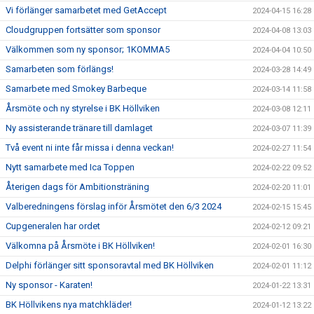
Vi förlänger samarbetet med GetAccept
2024-04-15 16:28
Cloudgruppen fortsätter som sponsor
2024-04-08 13:03
Välkommen som ny sponsor; 1KOMMA5
2024-04-04 10:50
Samarbeten som förlängs!
2024-03-28 14:49
Samarbete med Smokey Barbeque
2024-03-14 11:58
Årsmöte och ny styrelse i BK Höllviken
2024-03-08 12:11
Ny assisterande tränare till damlaget
2024-03-07 11:39
Två event ni inte får missa i denna veckan!
2024-02-27 11:54
Nytt samarbete med Ica Toppen
2024-02-22 09:52
Återigen dags för Ambitionsträning
2024-02-20 11:01
Valberedningens förslag inför Årsmötet den 6/3 2024
2024-02-15 15:45
Cupgeneralen har ordet
2024-02-12 09:21
Välkomna på Årsmöte i BK Höllviken!
2024-02-01 16:30
Delphi förlänger sitt sponsoravtal med BK Höllviken
2024-02-01 11:12
Ny sponsor - Karaten!
2024-01-22 13:31
BK Höllvikens nya matchkläder!
2024-01-12 13:22