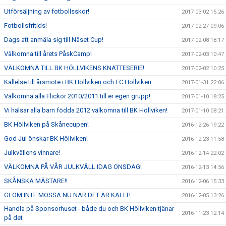
Utförsäljning av fotbollsskor!
2017-03-02 15:26
Fotbollsfritids!
2017-02-27 09:06
Dags att anmäla sig till Näset Cup!
2017-02-08 18:17
Välkomna till årets PåskCamp!
2017-02-03 10:47
VÄLKOMNA TILL BK HÖLLVIKENS KNATTESERIE!
2017-02-02 10:25
Kallelse till årsmöte i BK Höllviken och FC Höllviken
2017-01-31 22:06
Välkomna alla Flickor 2010/2011 till er egen grupp!
2017-01-10 18:25
Vi hälsar alla barn födda 2012 välkomna till BK Höllviken!
2017-01-10 08:21
BK Höllviken på Skånecupen!
2016-12-26 19:22
God Jul önskar BK Höllviken!
2016-12-23 11:58
Julkvällens vinnare!
2016-12-14 22:02
VÄLKOMNA PÅ VÅR JULKVÄLL IDAG ONSDAG!
2016-12-13 14:56
SKÅNSKA MÄSTARE!!
2016-12-06 15:33
GLÖM INTE MÖSSA NU NÄR DET ÄR KALLT!
2016-12-05 13:26
Handla på Sponsorhuset - både du och BK Höllviken tjänar
2016-11-23 12:14
på det