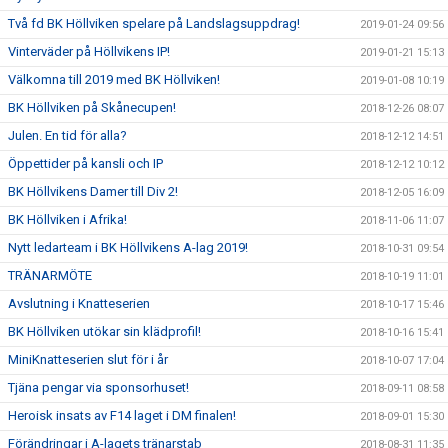
Två fd BK Höllviken spelare på Landslagsuppdrag!
2019-01-24 09:56
Vinterväder på Höllvikens IP!
2019-01-21 15:13
Välkomna till 2019 med BK Höllviken!
2019-01-08 10:19
BK Höllviken på Skånecupen!
2018-12-26 08:07
Julen. En tid för alla?
2018-12-12 14:51
Öppettider på kansli och IP
2018-12-12 10:12
BK Höllvikens Damer till Div 2!
2018-12-05 16:09
BK Höllviken i Afrika!
2018-11-06 11:07
Nytt ledarteam i BK Höllvikens A-lag 2019!
2018-10-31 09:54
TRÄNARMÖTE
2018-10-19 11:01
Avslutning i Knatteserien
2018-10-17 15:46
BK Höllviken utökar sin klädprofil!
2018-10-16 15:41
MiniKnatteserien slut för i år
2018-10-07 17:04
Tjäna pengar via sponsorhuset!
2018-09-11 08:58
Heroisk insats av F14 laget i DM finalen!
2018-09-01 15:30
Förändringar i A-lagets tränarstab
2018-08-31 11:35