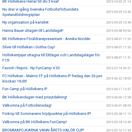
BK Höllvikens Herrar till div 3 kval!
2015-10-03 21:14
Nu drar vi igång Svenska Fotbollsförbundets
2015-09-29 10:46
Spelarutbildningsplan
Ny organisation på kansliet
2015-09-29 10:38
Hanna Bauer uttagen till Landslaget!
2015-09-08 09:06
BK Höllvikens Föräldrarepresentant - Annika Nordén
2015-08-07 11:55
Silver till Höllviken i Gothia Cup!
2015-08-07 11:50
Höllvikentjejer uttagna till Elitläger och Landslagsläger för
2015-08-07 11:41
F15!
Favorit i Repris - Ny FunCamp V.33
2015-07-14 09:21
FC Höllviken - Malmö FF på Höllvikens IP fredag den 26 juni
2015-06-22 18:03
klockan 19,00!
Fun Camp på Höllvikens IP
2015-06-17 12:47
BK Höllvikendagen med prisutdelning!
2015-06-06 12:28
Välkomna på Fotbollensdag!
2015-06-01 08:59
Förköp till Sommarens höjdpunkter på Höllvikens IP!
2015-05-28 11:15
Välkomna på BK Höllvikens FunCamp!
2015-05-18 10:40
BROMMAPOJKARNA VANN ÅRETS HALÖR CUP!
2015-05-16 17:34