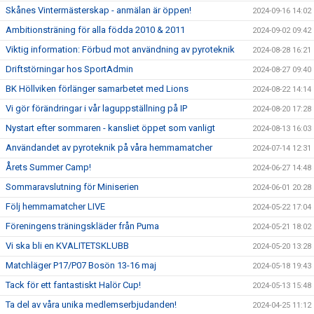
Skånes Vintermästerskap - anmälan är öppen!
2024-09-16 14:02
Ambitionsträning för alla födda 2010 & 2011
2024-09-02 09:42
Viktig information: Förbud mot användning av pyroteknik
2024-08-28 16:21
Driftstörningar hos SportAdmin
2024-08-27 09:40
BK Höllviken förlänger samarbetet med Lions
2024-08-22 14:14
Vi gör förändringar i vår laguppställning på IP
2024-08-20 17:28
Nystart efter sommaren - kansliet öppet som vanligt
2024-08-13 16:03
Användandet av pyroteknik på våra hemmamatcher
2024-07-14 12:31
Årets Summer Camp!
2024-06-27 14:48
Sommaravslutning för Miniserien
2024-06-01 20:28
Följ hemmamatcher LIVE
2024-05-22 17:04
Föreningens träningskläder från Puma
2024-05-21 18:02
Vi ska bli en KVALITETSKLUBB
2024-05-20 13:28
Matchläger P17/P07 Bosön 13-16 maj
2024-05-18 19:43
Tack för ett fantastiskt Halör Cup!
2024-05-13 15:48
Ta del av våra unika medlemserbjudanden!
2024-04-25 11:12