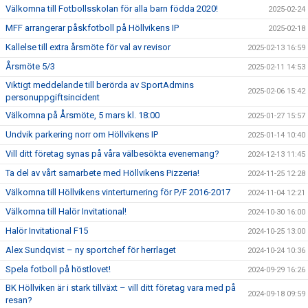
Välkomna till Fotbollsskolan för alla barn födda 2020!
2025-02-24
MFF arrangerar påskfotboll på Höllvikens IP
2025-02-18
Kallelse till extra årsmöte för val av revisor
2025-02-13 16:59
Årsmöte 5/3
2025-02-11 14:53
Viktigt meddelande till berörda av SportAdmins
2025-02-06 15:42
personuppgiftsincident
Välkomna på Årsmöte, 5 mars kl. 18:00
2025-01-27 15:57
Undvik parkering norr om Höllvikens IP
2025-01-14 10:40
Vill ditt företag synas på våra välbesökta evenemang?
2024-12-13 11:45
Ta del av vårt samarbete med Höllvikens Pizzeria!
2024-11-25 12:28
Välkomna till Höllvikens vinterturnering för P/F 2016-2017
2024-11-04 12:21
Välkomna till Halör Invitational!
2024-10-30 16:00
Halör Invitational F15
2024-10-25 13:00
Alex Sundqvist – ny sportchef för herrlaget
2024-10-24 10:36
Spela fotboll på höstlovet!
2024-09-29 16:26
BK Höllviken är i stark tillväxt – vill ditt företag vara med på
2024-09-18 09:59
resan?