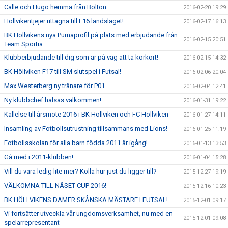
Calle och Hugo hemma från Bolton
2016-02-20 19:29
Höllvikentjejer uttagna till F16 landslaget!
2016-02-17 16:13
BK Höllvikens nya Pumaprofil på plats med erbjudande från
2016-02-15 20:51
Team Sportia
Klubberbjudande till dig som är på väg att ta körkort!
2016-02-15 14:32
BK Höllviken F17 till SM slutspel i Futsal!
2016-02-06 20:04
Max Westerberg ny tränare för P01
2016-02-04 12:41
Ny klubbchef hälsas välkommen!
2016-01-31 19:22
Kallelse till årsmöte 2016 i BK Höllviken och FC Höllviken
2016-01-27 14:11
Insamling av Fotbollsutrustning tillsammans med Lions!
2016-01-25 11:19
Fotbollsskolan för alla barn födda 2011 är igång!
2016-01-13 13:53
Gå med i 2011-klubben!
2016-01-04 15:28
Vill du vara ledig lite mer? Kolla hur just du ligger till?
2015-12-27 19:19
VÄLKOMNA TILL NÄSET CUP 2016!
2015-12-16 10:23
BK HÖLLVIKENS DAMER SKÅNSKA MÄSTARE I FUTSAL!
2015-12-01 09:17
Vi fortsätter utveckla vår ungdomsverksamhet, nu med en
2015-12-01 09:08
spelarrepresentant