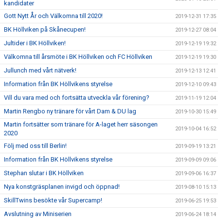
kandidater
Gott Nytt År och Välkomna till 2020!
2019-12-31 17:35
BK Höllviken på Skånecupen!
2019-12-27 08:04
Jultider i BK Höllviken!
2019-12-19 19:32
Välkomna till årsmöte i BK Höllviken och FC Höllviken
2019-12-19 19:30
Jullunch med vårt nätverk!
2019-12-13 12:41
Information från BK Höllvikens styrelse
2019-12-10 09:43
Vill du vara med och fortsätta utveckla vår förening?
2019-11-19 12:04
Martin Rengbo ny tränare för vårt Dam & DU lag
2019-10-30 15:49
Martin fortsätter som tränare för A-laget herr säsongen
2019-10-04 16:52
2020
Följ med oss till Berlin!
2019-09-19 13:21
Information från BK Höllvikens styrelse
2019-09-09 09:06
Stephan slutar i BK Höllviken
2019-09-06 16:37
Nya konstgräsplanen invigd och öppnad!
2019-08-10 15:13
SkillTwins besökte vår Supercamp!
2019-06-25 19:53
Avslutning av Miniserien
2019-06-24 18:14