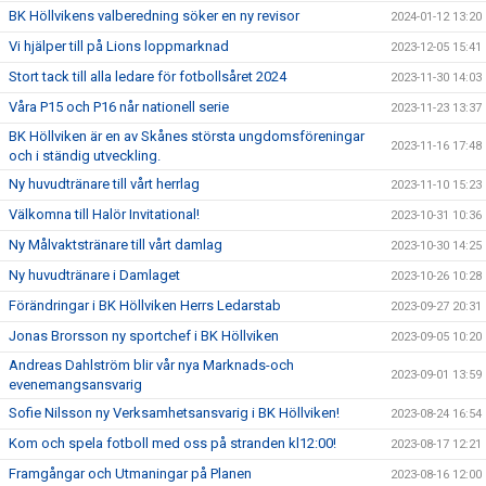
BK Höllvikens valberedning söker en ny revisor
2024-01-12 13:20
Vi hjälper till på Lions loppmarknad
2023-12-05 15:41
Stort tack till alla ledare för fotbollsåret 2024
2023-11-30 14:03
Våra P15 och P16 når nationell serie
2023-11-23 13:37
BK Höllviken är en av Skånes största ungdomsföreningar
2023-11-16 17:48
och i ständig utveckling.
Ny huvudtränare till vårt herrlag
2023-11-10 15:23
Välkomna till Halör Invitational!
2023-10-31 10:36
Ny Målvaktstränare till vårt damlag
2023-10-30 14:25
Ny huvudtränare i Damlaget
2023-10-26 10:28
Förändringar i BK Höllviken Herrs Ledarstab
2023-09-27 20:31
Jonas Brorsson ny sportchef i BK Höllviken
2023-09-05 10:20
Andreas Dahlström blir vår nya Marknads-och
2023-09-01 13:59
evenemangsansvarig
Sofie Nilsson ny Verksamhetsansvarig i BK Höllviken!
2023-08-24 16:54
Kom och spela fotboll med oss på stranden kl12:00!
2023-08-17 12:21
Framgångar och Utmaningar på Planen
2023-08-16 12:00