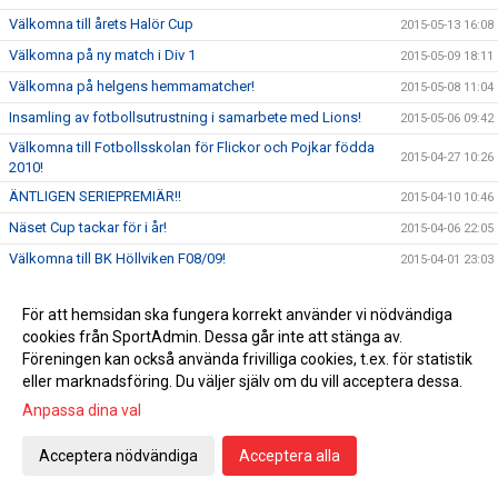
Välkomna till årets Halör Cup
2015-05-13 16:08
Välkomna på ny match i Div 1
2015-05-09 18:11
Välkomna på helgens hemmamatcher!
2015-05-08 11:04
Insamling av fotbollsutrustning i samarbete med Lions!
2015-05-06 09:42
Välkomna till Fotbollsskolan för Flickor och Pojkar födda
2015-04-27 10:26
2010!
ÄNTLIGEN SERIEPREMIÄR!!
2015-04-10 10:46
Näset Cup tackar för i år!
2015-04-06 22:05
Välkomna till BK Höllviken F08/09!
2015-04-01 23:03
BK Höllvikens Påsklovsträning!
2015-04-01 11:34
För att hemsidan ska fungera korrekt använder vi nödvändiga
Slutspelet i Skåne VM för P02
2015-03-14 10:59
cookies från SportAdmin. Dessa går inte att stänga av.
Välkomna på Vårcampen!
2015-03-03 00:06
Föreningen kan också använda frivilliga cookies, t.ex. för statistik
eller marknadsföring. Du väljer själv om du vill acceptera dessa.
Säkert vårtecken - snart startar Höllvikens Knatteserie
2015-03-02 23:59
Anpassa dina val
KLUBBKÄNSLA
2015-02-09 22:31
Välkomna till BK Höllvikens Boll & Lek
2015-01-12 17:25
Acceptera nödvändiga
Acceptera alla
BK Höllvikens Damlag vann DM i Futsal!
2014-11-30 23:16