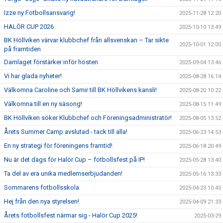
Izze ny Fotbollsansvarig!
2025-11-28 12:20
HALÖR CUP 2026
2025-10-10 13:49
BK Höllviken värvar klubbchef från allsvenskan – Tar sikte
2025-10-01 12:00
på framtiden
Damlaget förstärker inför hösten
2025-09-04 13:46
Vi har glada nyheter!
2025-08-28 16:14
Välkomna Caroline och Samir till BK Höllvikens kansli!
2025-08-20 10:22
Välkomna till en ny säsong!
2025-08-15 11:49
BK Höllviken söker Klubbchef och Föreningsadministratör!
2025-08-05 13:52
Årets Summer Camp avslutad - tack till alla!
2025-06-23 14:53
En ny strategi för föreningens framtid!
2025-06-18 20:49
Nu är det dags för Halör Cup – fotbollsfest på IP!
2025-05-28 13:40
Ta del av era unika medlemserbjudanden!
2025-05-16 13:33
Sommarens fotbollsskola
2025-04-23 10:45
Hej från den nya styrelsen!
2025-04-09 21:33
Årets fotbollsfest närmar sig - Halör Cup 2025!
2025-03-29