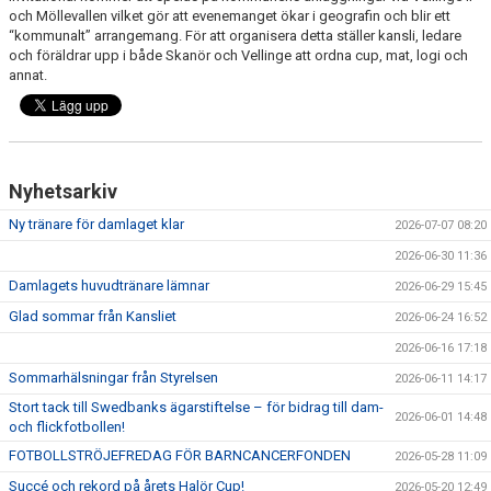
och Möllevallen vilket gör att evenemanget ökar i geografin och blir ett
“kommunalt” arrangemang. För att organisera detta ställer kansli, ledare
och föräldrar upp i både Skanör och Vellinge att ordna cup, mat, logi och
annat.
Nyhetsarkiv
Ny tränare för damlaget klar
2026-07-07 08:20
2026-06-30 11:36
Damlagets huvudtränare lämnar
2026-06-29 15:45
Glad sommar från Kansliet
2026-06-24 16:52
2026-06-16 17:18
Sommarhälsningar från Styrelsen
2026-06-11 14:17
Stort tack till Swedbanks ägarstiftelse – för bidrag till dam-
2026-06-01 14:48
och flickfotbollen!
FOTBOLLSTRÖJEFREDAG FÖR BARNCANCERFONDEN
2026-05-28 11:09
Succé och rekord på årets Halör Cup!
2026-05-20 12:49