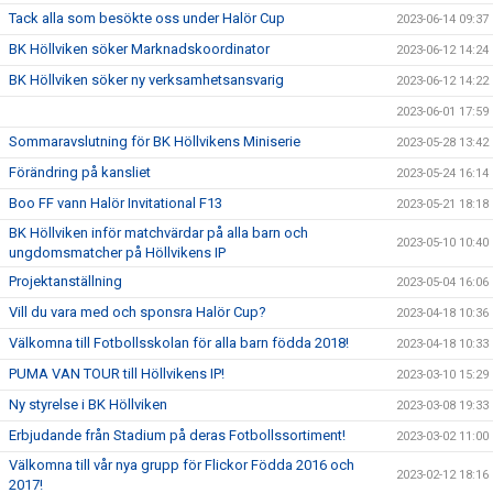
Tack alla som besökte oss under Halör Cup
2023-06-14 09:37
BK Höllviken söker Marknadskoordinator
2023-06-12 14:24
BK Höllviken söker ny verksamhetsansvarig
2023-06-12 14:22
2023-06-01 17:59
Sommaravslutning för BK Höllvikens Miniserie
2023-05-28 13:42
Förändring på kansliet
2023-05-24 16:14
Boo FF vann Halör Invitational F13
2023-05-21 18:18
BK Höllviken inför matchvärdar på alla barn och
2023-05-10 10:40
ungdomsmatcher på Höllvikens IP
Projektanställning
2023-05-04 16:06
Vill du vara med och sponsra Halör Cup?
2023-04-18 10:36
Välkomna till Fotbollsskolan för alla barn födda 2018!
2023-04-18 10:33
PUMA VAN TOUR till Höllvikens IP!
2023-03-10 15:29
Ny styrelse i BK Höllviken
2023-03-08 19:33
Erbjudande från Stadium på deras Fotbollssortiment!
2023-03-02 11:00
Välkomna till vår nya grupp för Flickor Födda 2016 och
2023-02-12 18:16
2017!