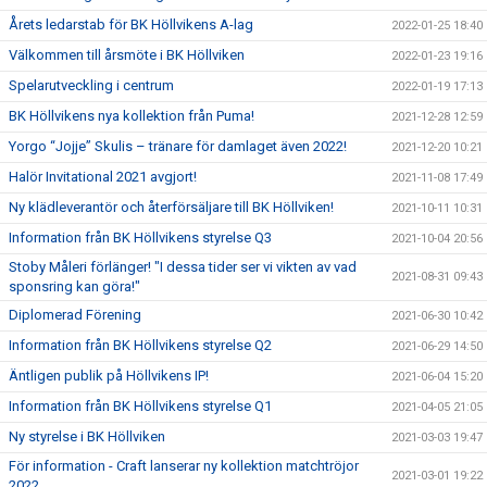
Årets ledarstab för BK Höllvikens A-lag
2022-01-25 18:40
Välkommen till årsmöte i BK Höllviken
2022-01-23 19:16
Spelarutveckling i centrum
2022-01-19 17:13
BK Höllvikens nya kollektion från Puma!
2021-12-28 12:59
Yorgo “Jojje” Skulis – tränare för damlaget även 2022!
2021-12-20 10:21
Halör Invitational 2021 avgjort!
2021-11-08 17:49
Ny klädleverantör och återförsäljare till BK Höllviken!
2021-10-11 10:31
Information från BK Höllvikens styrelse Q3
2021-10-04 20:56
Stoby Måleri förlänger! "I dessa tider ser vi vikten av vad
2021-08-31 09:43
sponsring kan göra!"
Diplomerad Förening
2021-06-30 10:42
Information från BK Höllvikens styrelse Q2
2021-06-29 14:50
Äntligen publik på Höllvikens IP!
2021-06-04 15:20
Information från BK Höllvikens styrelse Q1
2021-04-05 21:05
Ny styrelse i BK Höllviken
2021-03-03 19:47
För information - Craft lanserar ny kollektion matchtröjor
2021-03-01 19:22
2022