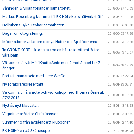
2018-03-27 15:42
Våningen & Villan förlänger samarbetet!
2018-03-27 10:03
Markus Rosenberg kommer till BK Höllvikens nätverksträff!
2018-03-21 10:15
Höllvikens Cykel utökar samarbetet!
2018-03-16 09:38
Dags för fotografering!
2018-03-03 17:58
Informationskvällar om de nya Nationella Spelformerna
2018-02-13 19:28
Ta GRÖNT KORT - låt oss skapa en bättre idrottsmiljö för
2018-02-13 15:07
våra barn
Välkomna till vår Mini Knatte Serie med 3 mot 3 spel för 7-
2018-02-08 12:32
åringar
Fortsatt samarbete med Here We Go!
2018-02-07 22:54
Ny föräldrarepresentant
2018-01-23 08:31
Välkomna till årsmöte och workshop med Thomas Önnevik
2018-01-18 16:28
27/2 2018
Nytt år, nytt klädavtal!
2018-01-13 13:23
Vi gratulerar Victor Christiansson
2018-01-13 09:35
Summering från avgående tf klubbchef
2018-01-12 14:40
BK Höllviken på Skånecupen!
2017-12-26 08:08