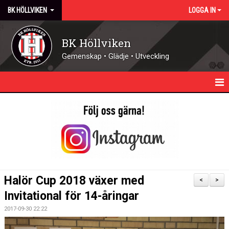
BK HÖLLVIKEN
LOGGA IN
BK Höllviken
Gemenskap • Glädje • Utveckling
HEM
KALENDER
NYHETER
KONTAKT - ÖPPETTIDER
Halör Cup 2018 växer med
<
>
FÖRENINGEN
Invitational för 14-åringar
2017-09-30 22:22
DOMARE