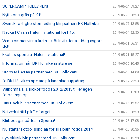
SUPERCAMP HÖLLVIKEN!
2019-06-24 09:27
Nytt konstgräs på K1!
2019-06-23 08:53
Svensk fastighetsförmedling blir partner i BK Höllviken!
2019-06-07 13:58
Nacka FC vann Halör Invitational för F15!
2019-06-04 22:30
Vem kommer vinna årets Halör Invitational - idag avgörs
2019-06-01 06:31
det!
Ekohus sponsrar Halör Invitational!
2019-05-21 15:27
Information från BK Höllvikens styrelse
2019-05-06 10:45
Stoby Måleri ny partner med BK Höllviken!
2019-05-03 14:08
fd BK Höllviken spelare på landslagsuppdrag
2019-05-02 22:53
Välkomna alla flickor födda 2012/2013 till er egen
2019-04-30 11:09
fotbollsgrupp!
City Däck blir partner med BK Höllviken!
2019-04-26 12:37
Nätverksträff på Delitorget!
2019-04-26 08:59
Klubbdagar på Team Sportia!
2019-04-25 17:08
Nu startar Fotbollsskolan för alla barn födda 2014!
2019-04-23 20:35
Fysioklinik blir partner med BK Höllviken!
2019-04-23 15:23