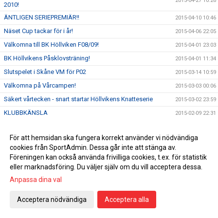
2015-04-27 10:26
2010!
ÄNTLIGEN SERIEPREMIÄR!!
2015-04-10 10:46
Näset Cup tackar för i år!
2015-04-06 22:05
Välkomna till BK Höllviken F08/09!
2015-04-01 23:03
BK Höllvikens Påsklovsträning!
2015-04-01 11:34
Slutspelet i Skåne VM för P02
2015-03-14 10:59
Välkomna på Vårcampen!
2015-03-03 00:06
Säkert vårtecken - snart startar Höllvikens Knatteserie
2015-03-02 23:59
KLUBBKÄNSLA
2015-02-09 22:31
Välkomna till BK Höllvikens Boll & Lek
2015-01-12 17:25
För att hemsidan ska fungera korrekt använder vi nödvändiga
BK Höllvikens Damlag vann DM i Futsal!
2014-11-30 23:16
cookies från SportAdmin. Dessa går inte att stänga av.
FC Höllvikens Mange och Eskil utsedda till Ö.Götalands
Föreningen kan också använda frivilliga cookies, t.ex. för statistik
2014-11-06 14:50
bästa div2 spelare!
eller marknadsföring. Du väljer själv om du vill acceptera dessa.
Vi gratulerar FC Höllviken till seriesegern och till platsen i div
2014-10-12 21:47
Anpassa dina val
1 nästa år!
Vi gratulerar BK Höllvikens Damlag till seriesegern!
2014-09-28 17:49
Acceptera nödvändiga
Acceptera alla
Inbjudan UEFAS YOUTH LEAGUE
2014-09-20 12:45