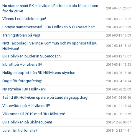
Nu startar snart BK Höllvikens Fotbollsskola för alla barn
2019-04-01 20:07
födda 2014!
Vårens Ledarutbildningar!
2019-03-21 16:22
Förnyat samarbetsavtal – BK Höllviken & FC Näset herr
2019-03-20 13:29
Träningströjan på väg!
2019-03-13 16:09
Nytt Taxibolag i Vellinge Kommun och ny sponsor till BK
2019-03-13 15:12
Höllviken!
BK Höllviken bjuder in Supercoach!
2019-03-12 17:07
Inbrott på Höllvikens IP!
2019-03-11 13:23
Nulägesrapport från BK Höllvikens styrelse
2019-03-08 13:18
Dags för fotografering!
2019-03-04 14:14
Ny styrelse i BK Höllviken!
2019-02-28 22:03
Två fd BK Höllviken spelare på Landslagsuppdrag!
2019-01-24 09:56
Vinterväder på Höllvikens IP!
2019-01-21 15:13
Välkomna till 2019 med BK Höllviken!
2019-01-08 10:19
BK Höllviken på Skånecupen!
2018-12-26 08:07
Julen. En tid för alla?
2018-12-12 14:51