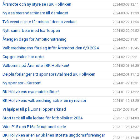
Årsmöte och ny styrelse i BK Höllviken
2024-03-08 12:11
Ny assisterande tränare till damlaget
2024-03-07 11:39
Två event ni inte får missa i denna veckan!
2024-02-27 11:54
Nytt samarbete med Ica Toppen
2024-02-22 09:52
Återigen dags för Ambitionsträning
2024-02-20 11:01
Valberedningens förslag inför Årsmötet den 6/3 2024
2024-02-15 15:45
Cupgeneralen har ordet
2024-02-12 09:21
Välkomna på Årsmöte i BK Höllviken!
2024-02-01 16:30
Delphi förlänger sitt sponsoravtal med BK Höllviken
2024-02-01 11:12
Ny sponsor - Karaten!
2024-01-22 13:31
BK Höllvikens nya matchkläder!
2024-01-12 13:22
BK Höllvikens valberedning söker en ny revisor
2024-01-12 13:20
Vi hjälper till på Lions loppmarknad
2023-12-05 15:41
Stort tack till alla ledare för fotbollsåret 2024
2023-11-30 14:03
Våra P15 och P16 når nationell serie
2023-11-23 13:37
BK Höllviken är en av Skånes största ungdomsföreningar
2023-11-16 17:48