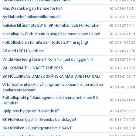
2016-02-06 20:04
Max Westerberg ny tränare för P01
2016-02-04 12:41
Ny klubbchef hälsas välkommen!
2016-01-31 19:22
Kallelse till årsmöte 2016 i BK Höllviken och FC Höllviken
2016-01-27 14:11
Insamling av Fotbollsutrustning tillsammans med Lions!
2016-01-25 11:19
Fotbollsskolan för alla barn födda 2011 är igång!
2016-01-13 13:53
Gå med i 2011-klubben!
2016-01-04 15:28
Vill du vara ledig lite mer? Kolla hur just du ligger till?
2015-12-27 19:19
VÄLKOMNA TILL NÄSET CUP 2016!
2015-12-16 10:23
BK HÖLLVIKENS DAMER SKÅNSKA MÄSTARE I FUTSAL!
2015-12-01 09:17
Vi fortsätter utveckla vår ungdomsverksamhet, nu med en
2015-12-01 09:08
spelarrepresentant
Fotbollsprofil på Sundsgymnasiet i samarbete med BK
2015-11-26 11:09
Höllviken
Hjälp oss bygga ett "Levande IP"
2015-11-25 09:37
BK Höllviken tjejer till Svenska Landslaget!
2015-11-17 14:27
BK Höllviken + Sundsgymnasiet = SANT
2015-11-10 10:18