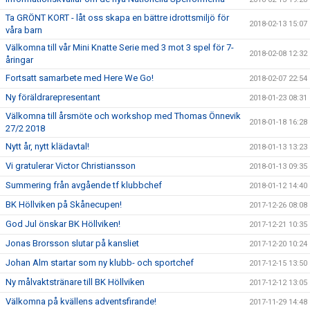
Ta GRÖNT KORT - låt oss skapa en bättre idrottsmiljö för
2018-02-13 15:07
våra barn
Välkomna till vår Mini Knatte Serie med 3 mot 3 spel för 7-
2018-02-08 12:32
åringar
Fortsatt samarbete med Here We Go!
2018-02-07 22:54
Ny föräldrarepresentant
2018-01-23 08:31
Välkomna till årsmöte och workshop med Thomas Önnevik
2018-01-18 16:28
27/2 2018
Nytt år, nytt klädavtal!
2018-01-13 13:23
Vi gratulerar Victor Christiansson
2018-01-13 09:35
Summering från avgående tf klubbchef
2018-01-12 14:40
BK Höllviken på Skånecupen!
2017-12-26 08:08
God Jul önskar BK Höllviken!
2017-12-21 10:35
Jonas Brorsson slutar på kansliet
2017-12-20 10:24
Johan Alm startar som ny klubb- och sportchef
2017-12-15 13:50
Ny målvaktstränare till BK Höllviken
2017-12-12 13:05
Välkomna på kvällens adventsfirande!
2017-11-29 14:48