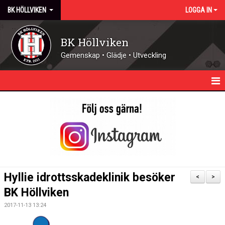
BK HÖLLVIKEN
LOGGA IN
BK Höllviken
Gemenskap • Glädje • Utveckling
HEM
KALENDER
NYHETER
KONTAKT - ÖPPETTIDER
Hyllie idrottsskadeklinik besöker
<
>
FÖRENINGEN
BK Höllviken
2017-11-13 13:24
DOMARE