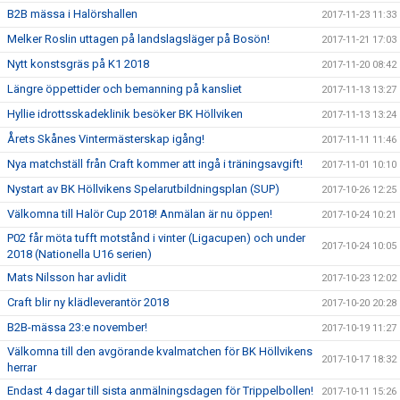
B2B mässa i Halörshallen
2017-11-23 11:33
Melker Roslin uttagen på landslagsläger på Bosön!
2017-11-21 17:03
Nytt konstsgräs på K1 2018
2017-11-20 08:42
Längre öppettider och bemanning på kansliet
2017-11-13 13:27
Hyllie idrottsskadeklinik besöker BK Höllviken
2017-11-13 13:24
Årets Skånes Vintermästerskap igång!
2017-11-11 11:46
Nya matchställ från Craft kommer att ingå i träningsavgift!
2017-11-01 10:10
Nystart av BK Höllvikens Spelarutbildningsplan (SUP)
2017-10-26 12:25
Välkomna till Halör Cup 2018! Anmälan är nu öppen!
2017-10-24 10:21
P02 får möta tufft motstånd i vinter (Ligacupen) och under
2017-10-24 10:05
2018 (Nationella U16 serien)
Mats Nilsson har avlidit
2017-10-23 12:02
Craft blir ny klädleverantör 2018
2017-10-20 20:28
B2B-mässa 23:e november!
2017-10-19 11:27
Välkomna till den avgörande kvalmatchen för BK Höllvikens
2017-10-17 18:32
herrar
Endast 4 dagar till sista anmälningsdagen för Trippelbollen!
2017-10-11 15:26