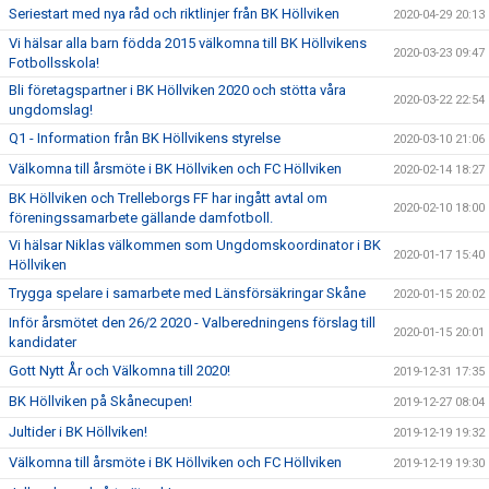
Seriestart med nya råd och riktlinjer från BK Höllviken
2020-04-29 20:13
Vi hälsar alla barn födda 2015 välkomna till BK Höllvikens
2020-03-23 09:47
Fotbollsskola!
Bli företagspartner i BK Höllviken 2020 och stötta våra
2020-03-22 22:54
ungdomslag!
Q1 - Information från BK Höllvikens styrelse
2020-03-10 21:06
Välkomna till årsmöte i BK Höllviken och FC Höllviken
2020-02-14 18:27
BK Höllviken och Trelleborgs FF har ingått avtal om
2020-02-10 18:00
föreningssamarbete gällande damfotboll.
Vi hälsar Niklas välkommen som Ungdomskoordinator i BK
2020-01-17 15:40
Höllviken
Trygga spelare i samarbete med Länsförsäkringar Skåne
2020-01-15 20:02
Inför årsmötet den 26/2 2020 - Valberedningens förslag till
2020-01-15 20:01
kandidater
Gott Nytt År och Välkomna till 2020!
2019-12-31 17:35
BK Höllviken på Skånecupen!
2019-12-27 08:04
Jultider i BK Höllviken!
2019-12-19 19:32
Välkomna till årsmöte i BK Höllviken och FC Höllviken
2019-12-19 19:30