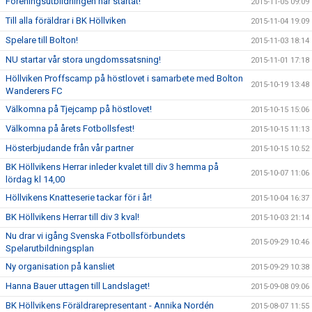
Föreningsutbildningen har startat!
2015-11-05 09:09
Till alla föräldrar i BK Höllviken
2015-11-04 19:09
Spelare till Bolton!
2015-11-03 18:14
NU startar vår stora ungdomssatsning!
2015-11-01 17:18
Höllviken Proffscamp på höstlovet i samarbete med Bolton
2015-10-19 13:48
Wanderers FC
Välkomna på Tjejcamp på höstlovet!
2015-10-15 15:06
Välkomna på årets Fotbollsfest!
2015-10-15 11:13
Hösterbjudande från vår partner
2015-10-15 10:52
BK Höllvikens Herrar inleder kvalet till div 3 hemma på
2015-10-07 11:06
lördag kl 14,00
Höllvikens Knatteserie tackar för i år!
2015-10-04 16:37
BK Höllvikens Herrar till div 3 kval!
2015-10-03 21:14
Nu drar vi igång Svenska Fotbollsförbundets
2015-09-29 10:46
Spelarutbildningsplan
Ny organisation på kansliet
2015-09-29 10:38
Hanna Bauer uttagen till Landslaget!
2015-09-08 09:06
BK Höllvikens Föräldrarepresentant - Annika Nordén
2015-08-07 11:55