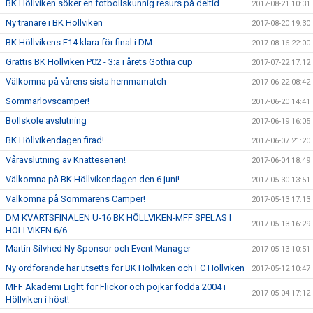
BK Höllviken söker en fotbollskunnig resurs på deltid
2017-08-21 10:31
Ny tränare i BK Höllviken
2017-08-20 19:30
BK Höllvikens F14 klara för final i DM
2017-08-16 22:00
Grattis BK Höllviken P02 - 3:a i årets Gothia cup
2017-07-22 17:12
Välkomna på vårens sista hemmamatch
2017-06-22 08:42
Sommarlovscamper!
2017-06-20 14:41
Bollskole avslutning
2017-06-19 16:05
BK Höllvikendagen firad!
2017-06-07 21:20
Våravslutning av Knatteserien!
2017-06-04 18:49
Välkomna på BK Höllvikendagen den 6 juni!
2017-05-30 13:51
Välkomna på Sommarens Camper!
2017-05-13 17:13
DM KVARTSFINALEN U-16 BK HÖLLVIKEN-MFF SPELAS I
2017-05-13 16:29
HÖLLVIKEN 6/6
Martin Silvhed Ny Sponsor och Event Manager
2017-05-13 10:51
Ny ordförande har utsetts för BK Höllviken och FC Höllviken
2017-05-12 10:47
MFF Akademi Light för Flickor och pojkar födda 2004 i
2017-05-04 17:12
Höllviken i höst!