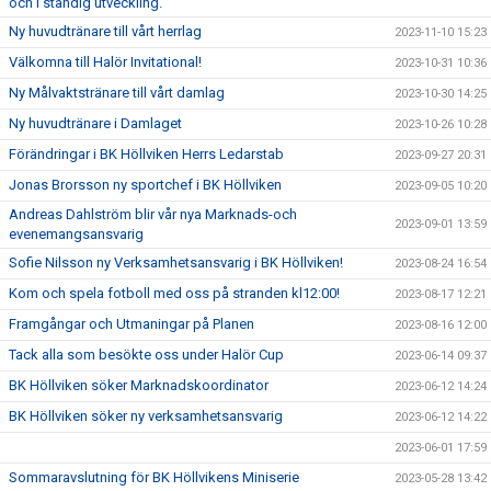
och i ständig utveckling.
Ny huvudtränare till vårt herrlag
2023-11-10 15:23
Välkomna till Halör Invitational!
2023-10-31 10:36
Ny Målvaktstränare till vårt damlag
2023-10-30 14:25
Ny huvudtränare i Damlaget
2023-10-26 10:28
Förändringar i BK Höllviken Herrs Ledarstab
2023-09-27 20:31
Jonas Brorsson ny sportchef i BK Höllviken
2023-09-05 10:20
Andreas Dahlström blir vår nya Marknads-och
2023-09-01 13:59
evenemangsansvarig
Sofie Nilsson ny Verksamhetsansvarig i BK Höllviken!
2023-08-24 16:54
Kom och spela fotboll med oss på stranden kl12:00!
2023-08-17 12:21
Framgångar och Utmaningar på Planen
2023-08-16 12:00
Tack alla som besökte oss under Halör Cup
2023-06-14 09:37
BK Höllviken söker Marknadskoordinator
2023-06-12 14:24
BK Höllviken söker ny verksamhetsansvarig
2023-06-12 14:22
2023-06-01 17:59
Sommaravslutning för BK Höllvikens Miniserie
2023-05-28 13:42