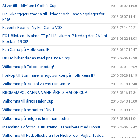
Silver till Höllviken i Gothia Cup!
2015-08-07 11:50
Höllvikentjejer uttagna till Elitläger och Landslagsläger för
2015-08-07 11:41
F15!
Favorit i Repris - Ny FunCamp V.33
2015-07-14 09:21
FC Höllviken - Malmö FF på Höllvikens IP fredag den 26 juni
2015-06-22 18:03
klockan 19,00!
Fun Camp på Höllvikens IP
2015-06-17 12:47
BK Höllvikendagen med prisutdelning!
2015-06-06 12:28
Välkomna på Fotbollensdag!
2015-06-01 08:59
Förköp till Sommarens höjdpunkter på Höllvikens IP!
2015-05-28 11:15
Välkomna på BK Höllvikens FunCamp!
2015-05-18 10:40
BROMMAPOJKARNA VANN ÅRETS HALÖR CUP!
2015-05-16 17:34
Välkomna till årets Halör Cup
2015-05-13 16:08
Välkomna på ny match i Div 1
2015-05-09 18:11
Välkomna på helgens hemmamatcher!
2015-05-08 11:04
Insamling av fotbollsutrustning i samarbete med Lions!
2015-05-06 09:42
Välkomna till Fotbollsskolan för Flickor och Pojkar födda