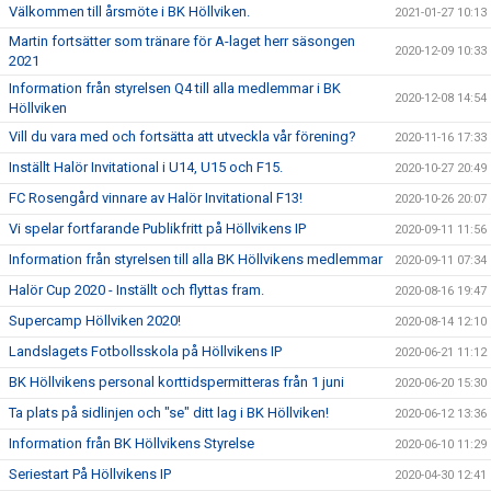
Välkommen till årsmöte i BK Höllviken.
2021-01-27 10:13
Martin fortsätter som tränare för A-laget herr säsongen
2020-12-09 10:33
2021
Information från styrelsen Q4 till alla medlemmar i BK
2020-12-08 14:54
Höllviken
Vill du vara med och fortsätta att utveckla vår förening?
2020-11-16 17:33
Inställt Halör Invitational i U14, U15 och F15.
2020-10-27 20:49
FC Rosengård vinnare av Halör Invitational F13!
2020-10-26 20:07
Vi spelar fortfarande Publikfritt på Höllvikens IP
2020-09-11 11:56
Information från styrelsen till alla BK Höllvikens medlemmar
2020-09-11 07:34
Halör Cup 2020 - Inställt och flyttas fram.
2020-08-16 19:47
Supercamp Höllviken 2020!
2020-08-14 12:10
Landslagets Fotbollsskola på Höllvikens IP
2020-06-21 11:12
BK Höllvikens personal korttidspermitteras från 1 juni
2020-06-20 15:30
Ta plats på sidlinjen och "se" ditt lag i BK Höllviken!
2020-06-12 13:36
Information från BK Höllvikens Styrelse
2020-06-10 11:29
Seriestart På Höllvikens IP
2020-04-30 12:41