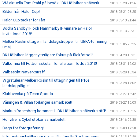
VM aktuella Tom Prahl på besök i BK Höllvikens nätverk
2018-05-28 21:56
Bilder från Halör Cup!
2018-05-21 08:25
Halör Cup tackar för i år!
2018-05-13 21:44
Södra Sandby IF och Hammarby IF vinnare av Halör
2018-05-13 20:31
Invitational 2018!
Melker Roslin uttagen i landslagstruppen till UEFA-turnering
2018-05-05 20:25
i maj
BK Höllviken lägger ytterligare fokus på flickfotboll!
2018-04-20 10:31
Välkomna till Fotbollsskolan för alla barn födda 2013!
2018-03-31 12:02
Välbesökt Nätverksträff
2018-03-29 13:34
Vi gratulerar Melker Roslin till uttagningen till P16s
2018-03-28 17:02
landslagsläger!
Klubbvecka på Team Sportia
2018-03-27 15:42
Våningen & Villan förlänger samarbetet!
2018-03-27 10:03
Markus Rosenberg kommer till BK Höllvikens nätverksträff!
2018-03-21 10:15
Höllvikens Cykel utökar samarbetet!
2018-03-16 09:38
Dags för fotografering!
2018-03-03 17:58
Informationskvällar om de nya Nationella Spelformerna
2018-02-13 19:28