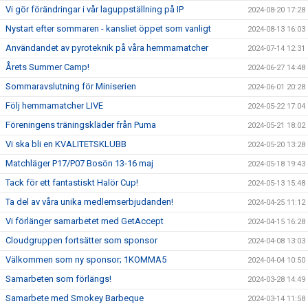
Vi gör förändringar i vår laguppställning på IP
2024-08-20 17:28
Nystart efter sommaren - kansliet öppet som vanligt
2024-08-13 16:03
Användandet av pyroteknik på våra hemmamatcher
2024-07-14 12:31
Årets Summer Camp!
2024-06-27 14:48
Sommaravslutning för Miniserien
2024-06-01 20:28
Följ hemmamatcher LIVE
2024-05-22 17:04
Föreningens träningskläder från Puma
2024-05-21 18:02
Vi ska bli en KVALITETSKLUBB
2024-05-20 13:28
Matchläger P17/P07 Bosön 13-16 maj
2024-05-18 19:43
Tack för ett fantastiskt Halör Cup!
2024-05-13 15:48
Ta del av våra unika medlemserbjudanden!
2024-04-25 11:12
Vi förlänger samarbetet med GetAccept
2024-04-15 16:28
Cloudgruppen fortsätter som sponsor
2024-04-08 13:03
Välkommen som ny sponsor; 1KOMMA5
2024-04-04 10:50
Samarbeten som förlängs!
2024-03-28 14:49
Samarbete med Smokey Barbeque
2024-03-14 11:58