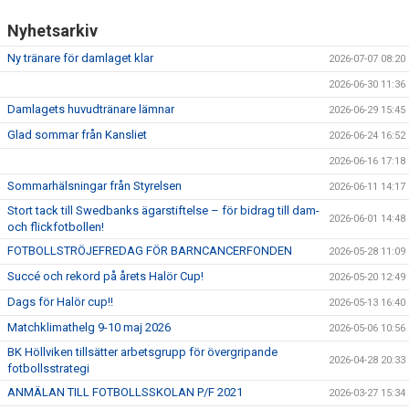
Nyhetsarkiv
Ny tränare för damlaget klar
2026-07-07 08:20
2026-06-30 11:36
Damlagets huvudtränare lämnar
2026-06-29 15:45
Glad sommar från Kansliet
2026-06-24 16:52
2026-06-16 17:18
Sommarhälsningar från Styrelsen
2026-06-11 14:17
Stort tack till Swedbanks ägarstiftelse – för bidrag till dam-
2026-06-01 14:48
och flickfotbollen!
FOTBOLLSTRÖJEFREDAG FÖR BARNCANCERFONDEN
2026-05-28 11:09
Succé och rekord på årets Halör Cup!
2026-05-20 12:49
Dags för Halör cup!!
2026-05-13 16:40
Matchklimathelg 9-10 maj 2026
2026-05-06 10:56
BK Höllviken tillsätter arbetsgrupp för övergripande
2026-04-28 20:33
fotbollsstrategi
ANMÄLAN TILL FOTBOLLSSKOLAN P/F 2021
2026-03-27 15:34