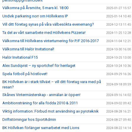
personuppgiftsincident
Välkomna på Årsmöte, 5 mars kl. 18:00
2025-01-27 15:57
Undvik parkering norr om Höllvikens IP
2025-01-14 10:40
Vill ditt företag synas på våra välbesökta evenemang?
2024-12-13 11:45
Ta del av vårt samarbete med Höllvikens Pizzeria!
2024-11-25 12:28
Välkomna till Höllvikens vinterturnering för P/F 2016-2017
2024-11-04 12:21
Välkomna till Halör Invitational!
2024-10-30 16:00
Halör Invitational F15
2024-10-25 13:00
Alex Sundqvist – ny sportchef för herrlaget
2024-10-24 10:36
Spela fotboll på höstlovet!
2024-09-29 16:26
BK Höllviken är i stark tillväxt – vill ditt företag vara med på
2024-09-18 09:59
resan?
Skånes Vintermästerskap - anmälan är öppen!
2024-09-16 14:02
Ambitionsträning för alla födda 2010 & 2011
2024-09-02 09:42
Viktig information: Förbud mot användning av pyroteknik
2024-08-28 16:21
Driftstörningar hos SportAdmin
2024-08-27 09:40
BK Höllviken förlänger samarbetet med Lions
2024-08-22 14:14