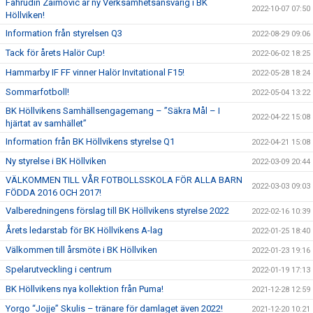
Fahrudin Zaimovic är ny Verksamhetsansvarig i BK
2022-10-07 07:50
Höllviken!
Information från styrelsen Q3
2022-08-29 09:06
Tack för årets Halör Cup!
2022-06-02 18:25
Hammarby IF FF vinner Halör Invitational F15!
2022-05-28 18:24
Sommarfotboll!
2022-05-04 13:22
BK Höllvikens Samhällsengagemang – ”Säkra Mål – I
2022-04-22 15:08
hjärtat av samhället”
Information från BK Höllvikens styrelse Q1
2022-04-21 15:08
Ny styrelse i BK Höllviken
2022-03-09 20:44
VÄLKOMMEN TILL VÅR FOTBOLLSSKOLA FÖR ALLA BARN
2022-03-03 09:03
FÖDDA 2016 OCH 2017!
Valberedningens förslag till BK Höllvikens styrelse 2022
2022-02-16 10:39
Årets ledarstab för BK Höllvikens A-lag
2022-01-25 18:40
Välkommen till årsmöte i BK Höllviken
2022-01-23 19:16
Spelarutveckling i centrum
2022-01-19 17:13
BK Höllvikens nya kollektion från Puma!
2021-12-28 12:59
Yorgo “Jojje” Skulis – tränare för damlaget även 2022!
2021-12-20 10:21