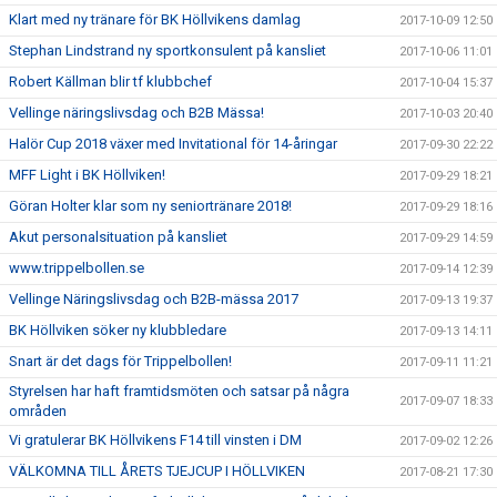
Klart med ny tränare för BK Höllvikens damlag
2017-10-09 12:50
Stephan Lindstrand ny sportkonsulent på kansliet
2017-10-06 11:01
Robert Källman blir tf klubbchef
2017-10-04 15:37
Vellinge näringslivsdag och B2B Mässa!
2017-10-03 20:40
Halör Cup 2018 växer med Invitational för 14-åringar
2017-09-30 22:22
MFF Light i BK Höllviken!
2017-09-29 18:21
Göran Holter klar som ny seniortränare 2018!
2017-09-29 18:16
Akut personalsituation på kansliet
2017-09-29 14:59
www.trippelbollen.se
2017-09-14 12:39
Vellinge Näringslivsdag och B2B-mässa 2017
2017-09-13 19:37
BK Höllviken söker ny klubbledare
2017-09-13 14:11
Snart är det dags för Trippelbollen!
2017-09-11 11:21
Styrelsen har haft framtidsmöten och satsar på några
2017-09-07 18:33
områden
Vi gratulerar BK Höllvikens F14 till vinsten i DM
2017-09-02 12:26
VÄLKOMNA TILL ÅRETS TJEJCUP I HÖLLVIKEN
2017-08-21 17:30