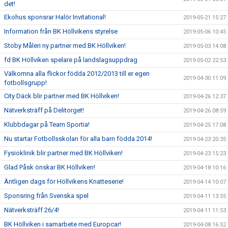
det!
Ekohus sponsrar Halör Invitational!
2019-05-21 15:27
Information från BK Höllvikens styrelse
2019-05-06 10:45
Stoby Måleri ny partner med BK Höllviken!
2019-05-03 14:08
fd BK Höllviken spelare på landslagsuppdrag
2019-05-02 22:53
Välkomna alla flickor födda 2012/2013 till er egen
2019-04-30 11:09
fotbollsgrupp!
City Däck blir partner med BK Höllviken!
2019-04-26 12:37
Nätverksträff på Delitorget!
2019-04-26 08:59
Klubbdagar på Team Sportia!
2019-04-25 17:08
Nu startar Fotbollsskolan för alla barn födda 2014!
2019-04-23 20:35
Fysioklinik blir partner med BK Höllviken!
2019-04-23 15:23
Glad Påsk önskar BK Höllviken!
2019-04-18 10:16
Äntligen dags för Höllvikens Knatteserie!
2019-04-14 10:07
Sponsring från Svenska spel
2019-04-11 13:55
Nätverksträff 26/4!
2019-04-11 11:53
BK Höllviken i samarbete med Europcar!
2019-04-08 16:52