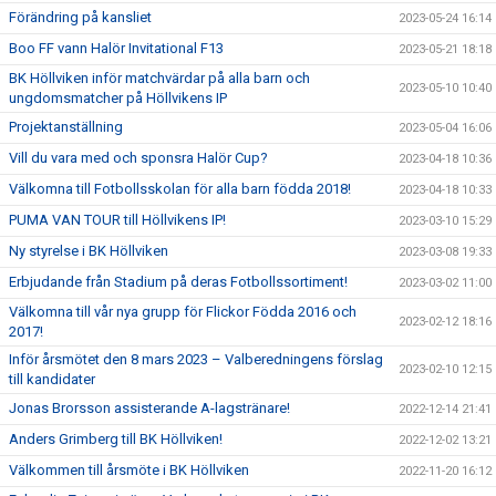
Förändring på kansliet
2023-05-24 16:14
Boo FF vann Halör Invitational F13
2023-05-21 18:18
BK Höllviken inför matchvärdar på alla barn och
2023-05-10 10:40
ungdomsmatcher på Höllvikens IP
Projektanställning
2023-05-04 16:06
Vill du vara med och sponsra Halör Cup?
2023-04-18 10:36
Välkomna till Fotbollsskolan för alla barn födda 2018!
2023-04-18 10:33
PUMA VAN TOUR till Höllvikens IP!
2023-03-10 15:29
Ny styrelse i BK Höllviken
2023-03-08 19:33
Erbjudande från Stadium på deras Fotbollssortiment!
2023-03-02 11:00
Välkomna till vår nya grupp för Flickor Födda 2016 och
2023-02-12 18:16
2017!
Inför årsmötet den 8 mars 2023 – Valberedningens förslag
2023-02-10 12:15
till kandidater
Jonas Brorsson assisterande A-lagstränare!
2022-12-14 21:41
Anders Grimberg till BK Höllviken!
2022-12-02 13:21
Välkommen till årsmöte i BK Höllviken
2022-11-20 16:12