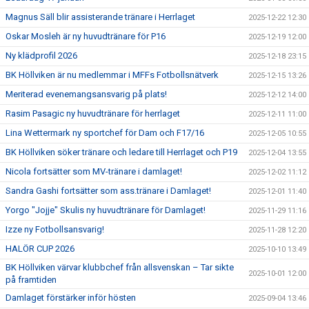
Magnus Säll blir assisterande tränare i Herrlaget
2025-12-22 12:30
Oskar Mosleh är ny huvudtränare för P16
2025-12-19 12:00
Ny klädprofil 2026
2025-12-18 23:15
BK Höllviken är nu medlemmar i MFFs Fotbollsnätverk
2025-12-15 13:26
Meriterad evenemangsansvarig på plats!
2025-12-12 14:00
Rasim Pasagic ny huvudtränare för herrlaget
2025-12-11 11:00
Lina Wettermark ny sportchef för Dam och F17/16
2025-12-05 10:55
BK Höllviken söker tränare och ledare till Herrlaget och P19
2025-12-04 13:55
Nicola fortsätter som MV-tränare i damlaget!
2025-12-02 11:12
Sandra Gashi fortsätter som ass.tränare i Damlaget!
2025-12-01 11:40
Yorgo "Jojje" Skulis ny huvudtränare för Damlaget!
2025-11-29 11:16
Izze ny Fotbollsansvarig!
2025-11-28 12:20
HALÖR CUP 2026
2025-10-10 13:49
BK Höllviken värvar klubbchef från allsvenskan – Tar sikte
2025-10-01 12:00
på framtiden
Damlaget förstärker inför hösten
2025-09-04 13:46