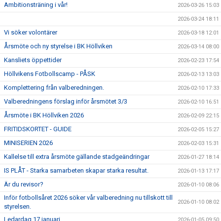
Ambitionsträning i vår!
2026-03-26 15:03
2026-03-24 18:11
Vi söker volontärer
2026-03-18 12:01
Årsmöte och ny styrelse i BK Höllviken
2026-03-14 08:00
Kansliets öppettider
2026-02-23 17:54
Höllvikens Fotbollscamp - PÅSK
2026-02-13 13:03
Komplettering från valberedningen.
2026-02-10 17:33
Valberedningens förslag inför årsmötet 3/3
2026-02-10 16:51
Årsmöte i BK Höllviken 2026
2026-02-09 22:15
FRITIDSKORTET - GUIDE
2026-02-05 15:27
MINISERIEN 2026
2026-02-03 15:31
Kallelse till extra årsmöte gällande stadgeändringar
2026-01-27 18:14
IS PLÅT - Starka samarbeten skapar starka resultat.
2026-01-13 17:17
Är du revisor?
2026-01-10 08:06
Inför fotbollsåret 2026 söker vår valberedning nu tillskott till
2026-01-10 08:02
styrelsen.
Ledardag 17 januari
2026-01-05 09:50