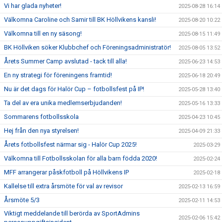
Vi har glada nyheter!
2025-08-28 16:14
Välkomna Caroline och Samir till BK Höllvikens kansli!
2025-08-20 10:22
Välkomna till en ny säsong!
2025-08-15 11:49
BK Höllviken söker Klubbchef och Föreningsadministratör!
2025-08-05 13:52
Årets Summer Camp avslutad - tack till alla!
2025-06-23 14:53
En ny strategi för föreningens framtid!
2025-06-18 20:49
Nu är det dags för Halör Cup – fotbollsfest på IP!
2025-05-28 13:40
Ta del av era unika medlemserbjudanden!
2025-05-16 13:33
Sommarens fotbollsskola
2025-04-23 10:45
Hej från den nya styrelsen!
2025-04-09 21:33
Årets fotbollsfest närmar sig - Halör Cup 2025!
2025-03-29
Välkomna till Fotbollsskolan för alla barn födda 2020!
2025-02-24
MFF arrangerar påskfotboll på Höllvikens IP
2025-02-18
Kallelse till extra årsmöte för val av revisor
2025-02-13 16:59
Årsmöte 5/3
2025-02-11 14:53
Viktigt meddelande till berörda av SportAdmins
2025-02-06 15:42