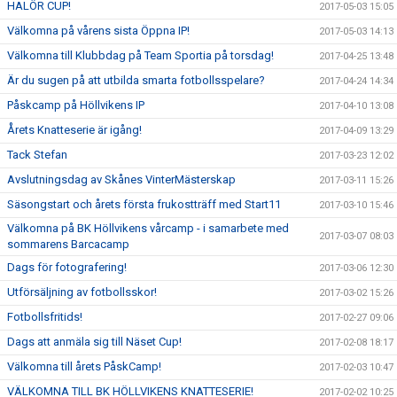
HALÖR CUP!
2017-05-03 15:05
Välkomna på vårens sista Öppna IP!
2017-05-03 14:13
Välkomna till Klubbdag på Team Sportia på torsdag!
2017-04-25 13:48
Är du sugen på att utbilda smarta fotbollsspelare?
2017-04-24 14:34
Påskcamp på Höllvikens IP
2017-04-10 13:08
Årets Knatteserie är igång!
2017-04-09 13:29
Tack Stefan
2017-03-23 12:02
Avslutningsdag av Skånes VinterMästerskap
2017-03-11 15:26
Säsongstart och årets första frukostträff med Start11
2017-03-10 15:46
Välkomna på BK Höllvikens vårcamp - i samarbete med
2017-03-07 08:03
sommarens Barcacamp
Dags för fotografering!
2017-03-06 12:30
Utförsäljning av fotbollsskor!
2017-03-02 15:26
Fotbollsfritids!
2017-02-27 09:06
Dags att anmäla sig till Näset Cup!
2017-02-08 18:17
Välkomna till årets PåskCamp!
2017-02-03 10:47
VÄLKOMNA TILL BK HÖLLVIKENS KNATTESERIE!
2017-02-02 10:25