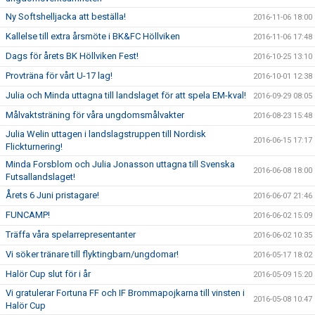
Ny Softshelljacka att beställa!
2016-11-06 18:00
Kallelse till extra årsmöte i BK&FC Höllviken
2016-11-06 17:48
Dags för årets BK Höllviken Fest!
2016-10-25 13:10
Provträna för vårt U-17 lag!
2016-10-01 12:38
Julia och Minda uttagna till landslaget för att spela EM-kval!
2016-09-29 08:05
Målvaktsträning för våra ungdomsmålvakter
2016-08-23 15:48
Julia Welin uttagen i landslagstruppen till Nordisk
2016-06-15 17:17
Flickturnering!
Minda Forsblom och Julia Jonasson uttagna till Svenska
2016-06-08 18:00
Futsallandslaget!
Årets 6 Juni pristagare!
2016-06-07 21:46
FUNCAMP!
2016-06-02 15:09
Träffa våra spelarrepresentanter
2016-06-02 10:35
Vi söker tränare till flyktingbarn/ungdomar!
2016-05-17 18:02
Halör Cup slut för i år
2016-05-09 15:20
Vi gratulerar Fortuna FF och IF Brommapojkarna till vinsten i
2016-05-08 10:47
Halör Cup