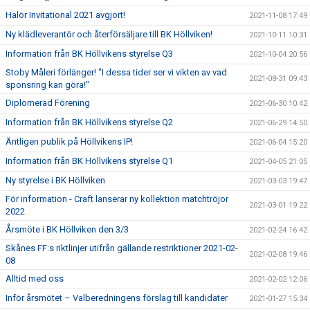
Halör Invitational 2021 avgjort!
2021-11-08 17:49
Ny klädleverantör och återförsäljare till BK Höllviken!
2021-10-11 10:31
Information från BK Höllvikens styrelse Q3
2021-10-04 20:56
Stoby Måleri förlänger! "I dessa tider ser vi vikten av vad
2021-08-31 09:43
sponsring kan göra!"
Diplomerad Förening
2021-06-30 10:42
Information från BK Höllvikens styrelse Q2
2021-06-29 14:50
Äntligen publik på Höllvikens IP!
2021-06-04 15:20
Information från BK Höllvikens styrelse Q1
2021-04-05 21:05
Ny styrelse i BK Höllviken
2021-03-03 19:47
För information - Craft lanserar ny kollektion matchtröjor
2021-03-01 19:22
2022
Årsmöte i BK Höllviken den 3/3
2021-02-24 16:42
Skånes FF:s riktlinjer utifrån gällande restriktioner 2021-02-
2021-02-08 19:46
08
Alltid med oss
2021-02-02 12:06
Inför årsmötet – Valberedningens förslag till kandidater
2021-01-27 15:34