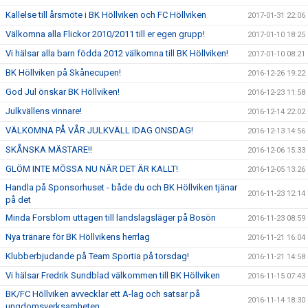
Kallelse till årsmöte i BK Höllviken och FC Höllviken
2017-01-31 22:06
Välkomna alla Flickor 2010/2011 till er egen grupp!
2017-01-10 18:25
Vi hälsar alla barn födda 2012 välkomna till BK Höllviken!
2017-01-10 08:21
BK Höllviken på Skånecupen!
2016-12-26 19:22
God Jul önskar BK Höllviken!
2016-12-23 11:58
Julkvällens vinnare!
2016-12-14 22:02
VÄLKOMNA PÅ VÅR JULKVÄLL IDAG ONSDAG!
2016-12-13 14:56
SKÅNSKA MÄSTARE!!
2016-12-06 15:33
GLÖM INTE MÖSSA NU NÄR DET ÄR KALLT!
2016-12-05 13:26
Handla på Sponsorhuset - både du och BK Höllviken tjänar
2016-11-23 12:14
på det
Minda Forsblom uttagen till landslagsläger på Bosön
2016-11-23 08:59
Nya tränare för BK Höllvikens herrlag
2016-11-21 16:04
Klubberbjudande på Team Sportia på torsdag!
2016-11-21 14:58
Vi hälsar Fredrik Sundblad välkommen till BK Höllviken
2016-11-15 07:43
BK/FC Höllviken avvecklar ett A-lag och satsar på
2016-11-14 18:30
ungdomsverksamheten