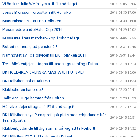
Vi önskar Julia Welin Lycka till i Landslaget
2016-05-05 06:06
Jonas Brorsson fortsätter i BK Höllviken
2016-04-30 17:00
Mats Nilsson slutar i BK Höllviken
2016-04-30 01:00
Pressmeddelande Halör Cup 2016
2016-04-29 12:02
Missa inte årets matcher - köp årskort idag!
2016-04-06 09:55
Robert numera glad pensionär!
2016-03-31 12:46
Namnbytet av FC Höllviken till BK Höllviken 2011
2016-03-31 12:44
Tre Höllvikentjejer uttagna till landslagssamling i Futsal!
2016-03-18 10:13
BK HÖLLVIKEN SVENSKA MÄSTARE I FUTSAL!!
2016-03-18 10:00
BK Höllviken söker Arkitekt
2016-03-10 11:33
Klubbchefen har ordet!
2016-02-20 20:41
Calle och Hugo hemma från Bolton
2016-02-20 19:29
Höllvikentjejer uttagna till F16 landslaget!
2016-02-17 16:13
BK Höllvikens nya Pumaprofil på plats med erbjudande från
2016-02-15 20:51
Team Sportia
Klubberbjudande till dig som är på väg att ta körkort!
2016-02-15 14:32
BK Höllviken F17 till SM slutspel i Futsal!