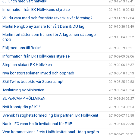
Jullunch med vårt nätverk!
2019-12-13 12:41
Information från BK Höllvikens styrelse
2019-12-10 09:43
Vill du vara med och fortsätta utveckla vår förening?
2019-11-19 12:04
Martin Rengbo ny tränare för vårt Dam & DU lag
2019-10-30 15:49
Martin fortsätter som tränare för A-laget herr säsongen
2019-10-04 16:52
2020
Följ med oss till Berlin!
2019-09-19 13:21
Information från BK Höllvikens styrelse
2019-09-09 09:06
Stephan slutar i BK Höllviken
2019-09-06 16:37
Nya konstgräsplanen invigd och öppnad!
2019-08-10 15:13
SkillTwins besökte vår Supercamp!
2019-06-25 19:53
Avslutning av Miniserien
2019-06-24 18:14
SUPERCAMP HÖLLVIKEN!
2019-06-24 09:27
Nytt konstgräs på K1!
2019-06-23 08:53
Svensk fastighetsförmedling blir partner i BK Höllviken!
2019-06-07 13:58
Nacka FC vann Halör Invitational för F15!
2019-06-04 22:30
Vem kommer vinna årets Halör Invitational - idag avgörs
2019-06-01 06:31