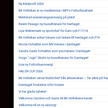
Ny klädprofil 2026
BK Höllviken är nu medlemmar i MFFs Fotbollsnätverk
Meriterad evenemangsansvarig på plats!
Rasim Pasagic ny huvudtränare för herrlaget
Lina Wettermark ny sportchef för Dam och F17/16
BK Höllviken söker tränare och ledare till Herrlaget och P19
Nicola fortsätter som MV-tränare i damlaget!
Sandra Gashi fortsätter som ass.tränare i Damlaget!
Yorgo "Jojje" Skulis ny huvudtränare för Damlaget!
Izze ny Fotbollsansvarig!
HALÖR CUP 2026
BK Höllviken värvar klubbchef från allsvenskan – Tar sikte på fr
Damlaget förstärker inför hösten
Vi har glada nyheter!
Välkomna Caroline och Samir till BK Höllvikens kansli!
Välkomna till en ny säsong!