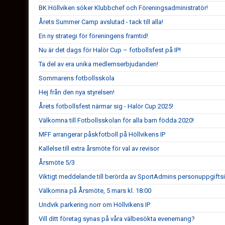
BK Höllviken söker Klubbchef och Föreningsadministratör!
Årets Summer Camp avslutad - tack till alla!
En ny strategi för föreningens framtid!
Nu är det dags för Halör Cup – fotbollsfest på IP!
Ta del av era unika medlemserbjudanden!
Sommarens fotbollsskola
Hej från den nya styrelsen!
Årets fotbollsfest närmar sig - Halör Cup 2025!
Välkomna till Fotbollsskolan för alla barn födda 2020!
MFF arrangerar påskfotboll på Höllvikens IP
Kallelse till extra årsmöte för val av revisor
Årsmöte 5/3
Viktigt meddelande till berörda av SportAdmins personuppgifts
Välkomna på Årsmöte, 5 mars kl. 18:00
Undvik parkering norr om Höllvikens IP
Vill ditt företag synas på våra välbesökta evenemang?