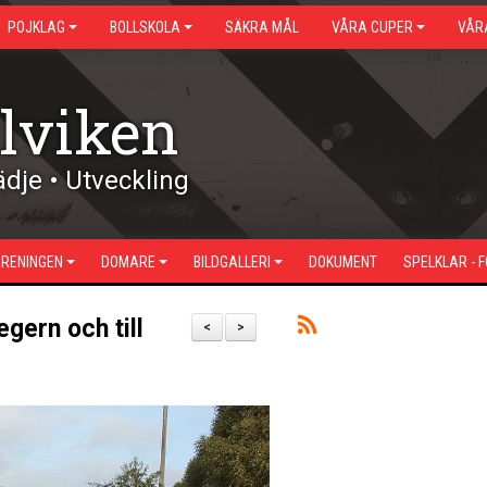
POJKLAG
BOLLSKOLA
SÄKRA MÅL
VÅRA CUPER
VÅR
lviken
dje • Utveckling
ÖRENINGEN
DOMARE
BILDGALLERI
DOKUMENT
SPELKLAR - 
egern och till
<
>