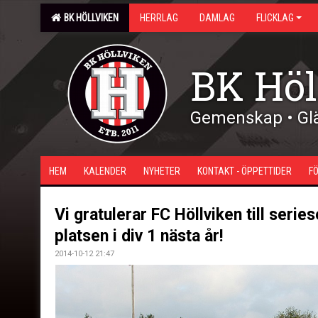
BK HÖLLVIKEN
HERRLAG
DAMLAG
FLICKLAG
BK Höl
Gemenskap • Glä
HEM
KALENDER
NYHETER
KONTAKT - ÖPPETTIDER
F
Vi gratulerar FC Höllviken till series
platsen i div 1 nästa år!
2014-10-12 21:47