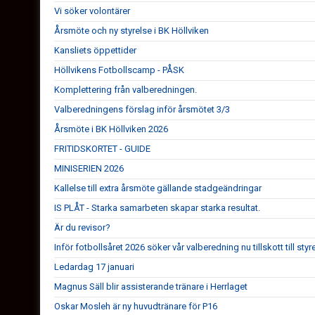
Vi söker volontärer
Årsmöte och ny styrelse i BK Höllviken
Kansliets öppettider
Höllvikens Fotbollscamp - PÅSK
Komplettering från valberedningen.
Valberedningens förslag inför årsmötet 3/3
Årsmöte i BK Höllviken 2026
FRITIDSKORTET - GUIDE
MINISERIEN 2026
Kallelse till extra årsmöte gällande stadgeändringar
IS PLÅT - Starka samarbeten skapar starka resultat.
Är du revisor?
Inför fotbollsåret 2026 söker vår valberedning nu tillskott till styr
Ledardag 17 januari
Magnus Säll blir assisterande tränare i Herrlaget
Oskar Mosleh är ny huvudtränare för P16